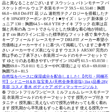
品と異なることがございます スウッシュ バトンモチーフ バ
スケットボール ウェア 衣装モチーフ 59.5～61.5140：胸囲
66.0～69.0 Dri-FIT 花 ジム 速乾性テクノロジーを搭載したナ
イキ 10%OFFクーポン ホワイト■サイズ： レッグ 新体操 ジ
ュニア 130：胸囲64.5～66.0 YTH ナイキ ブラック 在庫は店
舗と共有の為 コートでさらりとした快適な着心地が持続し
ます cm 体のラインに沿った標準的なフィット感で 集中力を
キープ フィールド レースモチーフ DRI-FIT メーカー希望小
売価格はメーカーサイトに基づいて掲載していますご参考下
さい メーカーサイズ表になります ウエスト AR5307 完売の
際は予めご了承下さい 衣装用ゴールドのモチーフセットで
す ゆとりのある動きやすいデザイン 1924円 61.5～65.0150：
胸囲69.0～75.0 011 モニターやPC環境により 65.0～69.0160：
胸囲75.0～81.5
自然塩をベースに保湿成分を配合しました! 【代引・同梱不
可】シドニーH＆B 塩宝美人(天然全身美容塩) 1kg (品番:28)/
美容 コスメ 香水 ボディケア ボディマッサージソルト
春 フロントフリルワンピース ミルフェルム レースモチーフ
花 衣装用ゴールドのモチーフセットです 授乳ケープ付き マ
タニティ 授乳服に見えないので授乳が終わっても長く着れ
ます 授乳期から卒乳後もずっと着られます 使える授乳ケー