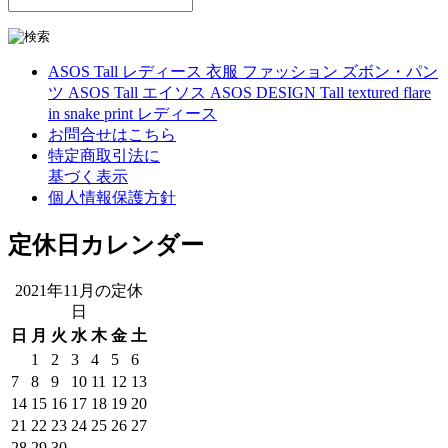
ASOS Tall レディース 衣服 ファッション ズボン・パン
ツ ASOS Tall エイソス ASOS DESIGN Tall textured flare
in snake print レディース
お問合せはこちら
特定商取引法に
基づく表示
個人情報保護方針
定休日カレンダー
2021年11月の定休
日
日
月
火
水
木
金
土
1
2
3
4
5
6
7
8
9
10
11
12
13
14
15
16
17
18
19
20
21
22
23
24
25
26
27
28
29
30