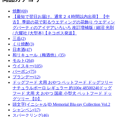
焼酎(69)
【最短で翌日お届け。通常２４時間以内出荷】 【中
古】 季節の花で彩るウエディングの花飾り ウエディン
グパーティのアイデアいろいろ 改訂増補版 / 細沼 光則
/ 六耀社 [大型本]【ネコポス発送】
三岳(2)
くり焼酎(3)
日本酒(47)
和リキュール（梅酒他）(35)
モルト(264)
ウイスキー(105)
バーボン(75)
ブランデー(12)
ドッグフード 犬用 おやつ ペットフード ドッグツリー
ナチュラルボーロ レギュラー 約100g 48500240ドッグ
フード 犬用 犬 おやつ 国産 小型犬 ペットフード ドッ
グツリー 【D】
頭文字[イニシャル]D Memorial Blu-ray Collection Vol.2
シャンペン(17)
スパークリング(46)