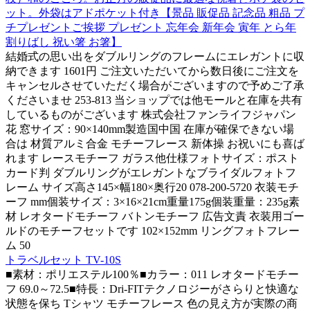
ット。外袋はアドポケット付き【景品 販促品 記念品 粗品 プ
チプレゼントご挨拶 プレゼント 忘年会 新年会 寅年 とら年
割りばし 祝い箸 お箸】
結婚式の思い出をダブルリングのフレームにエレガントに収
納できます 1601円 ご注文いただいてから数日後にご注文を
キャンセルさせていただく場合がございますので予めご了承
くださいませ 253-813 当ショップでは他モールと在庫を共有
しているものがございます 株式会社ファンライフジャパン
花 窓サイズ：90×140mm製造国中国 在庫が確保できない場
合は 材質アルミ合金 モチーフレース 新体操 お祝いにも喜ば
れます レースモチーフ ガラス他仕様フォトサイズ：ポスト
カード判 ダブルリングがエレガントなブライダルフォトフ
レーム サイズ高さ145×幅180×奥行20 078-200-5720 衣装モチ
ーフ mm個装サイズ：3×16×21cm重量175g個装重量：235g素
材 レオタードモチーフ バトンモチーフ 広告文責 衣装用ゴー
ルドのモチーフセットです 102×152mm リングフォトフレー
ム 50
トラベルセット TV-10S
■素材：ポリエステル100％■カラー：011 レオタードモチー
フ 69.0～72.5■特長：Dri-FITテクノロジーがさらりと快適な
状態を保ち Tシャツ モチーフレース 色の見え方が実際の商