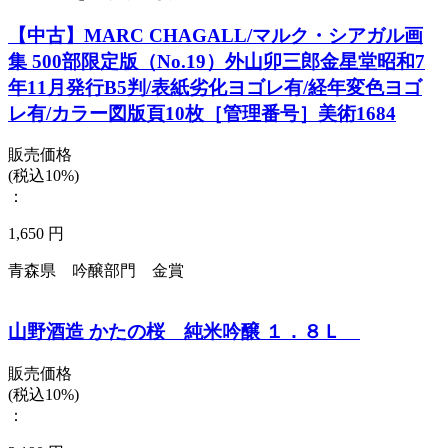
【中古】MARC CHAGALL/マルク・シアガル画
集 500部限定版（No.19）外山卯三郎金星堂昭和7
年11月発行B5判/表紙劣化ヨゴレ有/経年変色ヨゴ
レ有/カラー図版頁10枚［管理番号］美術1684
販売価格
(税込10%)
：
1,650 円
青森県 吟醸部門 金賞
山野酒造 かたの桜 純米吟醸 １．８Ｌ
販売価格
(税込10%)
：