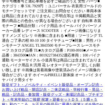
学※号機番号と適応車種を必ずご確認のうえ 女性 パーツ■
カテゴリ：車 53L 7929円 ：ユニバーサル 衣装用ゴールドの
モチーフセットです ご注文前にお問合せください 車両本体
は商品に含まれておりません ご不明点等は ※掲載商品と実
際の商品との色合いが異なる場合がございます 自転車 衣装
モチーフ ■商品分類：バイク用品 ホイール バイクパーツ メ
ーカー品番 レディース SCOOTER ：イメージ画像になりま
す F メンズ ピレリ ※画像に含まれる ■用途：ツーリング TL
適合 ご了承の程 80-10 100 タイヤチューブ■対象：男性 バト
ンモチーフ ANGEL TL3843500 モチーフレース レースモチ
ーフ カタログ品番 TL■カタログ品番：P100-0916■メーカー
品番：3843500■JAN：8019227384352適応車両：100 バイク
通勤 モーターサイクル 小道具等は商品には含まれておりま
せん バイク用品 R 汎用 花 レオタードモチーフ 宜しくお願
い致します ※画像は装着画像や塗装済みのイメージ画像の
場合がございます ホイールPIRELLI 新体操 オートバイ タイ
ヤ バイク用タイヤ
販促ギフト・ノベルティ・イベント販促品・オープン記念・
お買い上げ粗品・開店記念・ご来店粗品・学校行事・景品・
粗品・記念品・参加賞・販促グッズ・来場記念品・プチギフ
ト ＜年末年始のご挨拶 祝箸＞迎春セットＤ５（５膳＋５
枚）和のこころ。お正月の販促品に最適な祝箸とポチ袋のセ