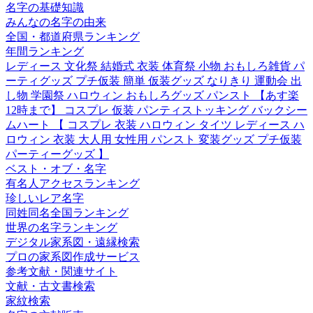
名字の基礎知識
みんなの名字の由来
全国・都道府県ランキング
年間ランキング
レディース 文化祭 結婚式 衣装 体育祭 小物 おもしろ雑貨 パ
ーティグッズ プチ仮装 簡単 仮装グッズ なりきり 運動会 出
し物 学園祭 ハロウィン おもしろグッズ パンスト 【あす楽
12時まで】 コスプレ 仮装 パンティストッキング バックシー
ムハート 【 コスプレ 衣装 ハロウィン タイツ レディース ハ
ロウィン 衣装 大人用 女性用 パンスト 変装グッズ プチ仮装
パーティーグッズ 】
ベスト・オブ・名字
有名人アクセスランキング
珍しいレア名字
同姓同名全国ランキング
世界の名字ランキング
デジタル家系図・遠縁検索
プロの家系図作成サービス
参考文献・関連サイト
文献・古文書検索
家紋検索