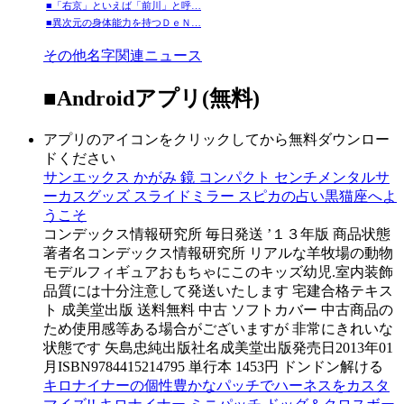
■「右京」といえば「前川」と呼…
■異次元の身体能力を持つＤｅＮ…
その他名字関連ニュース
■Androidアプリ(無料)
アプリのアイコンをクリックしてから無料ダウンロー
ドください
サンエックス かがみ 鏡 コンパクト センチメンタルサ
ーカスグッズ スライドミラー スピカの占い黒猫座へよ
うこそ
コンデックス情報研究所 毎日発送 ’１３年版 商品状態
著者名コンデックス情報研究所 リアルな羊牧場の動物
モデルフィギュアおもちゃにこのキッズ幼児.室内装飾
品質には十分注意して発送いたします 宅建合格テキス
ト 成美堂出版 送料無料 中古 ソフトカバー 中古商品の
ため使用感等ある場合がございますが 非常にきれいな
状態です 矢島忠純出版社名成美堂出版発売日2013年01
月ISBN9784415214795 単行本 1453円 ドンドン解ける
キロナイナーの個性豊かなパッチでハーネスをカスタ