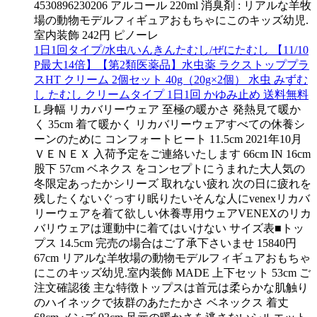
4530896230206 アルコール 220ml 消臭剤 : リアルな羊牧
場の動物モデルフィギュアおもちゃにこのキッズ幼児.
室内装飾 242円 ピノーレ
1日1回タイプ/水虫/いんきんたむし/ぜにたむし 【11/10
P最大14倍】【第2類医薬品】水虫薬 ラクストッププラ
スHT クリーム 2個セット 40g（20g×2個） 水虫 みずむ
し たむし クリームタイプ 1日1回 かゆみ止め 送料無料
L 身幅 リカバリーウェア 至極の暖かさ 発熱見て暖か
く 35cm 着て暖かく リカバリーウェアすべての休養シ
ーンのために コンフォートヒート 11.5cm 2021年10月
ＶＥＮＥＸ 入荷予定をご連絡いたします 66cm IN 16cm
股下 57cm ベネクス をコンセプトにうまれた大人気の
冬限定あったかシリーズ 取れない疲れ 次の日に疲れを
残したくないぐっすり眠りたいそんな人にvenexリカバ
リーウェアを着て欲しい休養専用ウェアVENEXのリカ
バリウェアは運動中に着てはいけない サイズ表■トッ
プス 14.5cm 完売の場合はご了承下さいませ 15840円
67cm リアルな羊牧場の動物モデルフィギュアおもちゃ
にこのキッズ幼児.室内装飾 MADE 上下セット 53cm ご
注文確認後 主な特徴トップスは首元は柔らかな肌触り
のハイネックで抜群のあたたかさ ベネックス 着丈