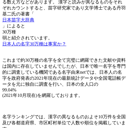
る数え方などがあります。 漢字と読みが異なるものをそれ
ぞれカウントすると、苗字研究家であり文学博士である丹羽
基二氏の著書「
日本苗字大辞典
」によると
30万種
弱と紹介されています。
日本人の名字30万種は事実か？
これまで約30万種の名字を全て完璧に網羅できた文献や資料
は国内に存在していませんでしたが、日本で唯一名字を専門
的に調査している機関である名字由来netでは、日本人の名
字を政府発表の2021年現在の最新統計データや全国電話帳デ
ータを元に独自に調査を行い、日本の全人口の
99.04%
(2021年10月現在)を網羅しております。
名字ランキングでは、漢字の異なるものおよそ10万件を全国
及び各都道府県、市区町村単位で人数や順位を掲載していま