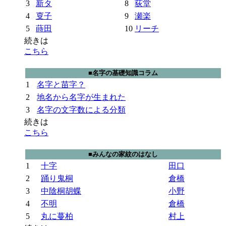
3
新タ
8
荻堂
4
㕝子
9
瀬楽
5
蒔田
10
リーチ
続きは
こちら
■名字の基礎知識コラム
1
名字と苗字？
2
地名から名字が生まれた
3
名字の文字数による分類
続きは
こちら
■みんなの家紋のはなし
1
十字
田口
2
踊り鬼桐
倉橋
3
中陰桐胡蝶
小野
4
不明
倉橋
5
丸に蔓柏
村上