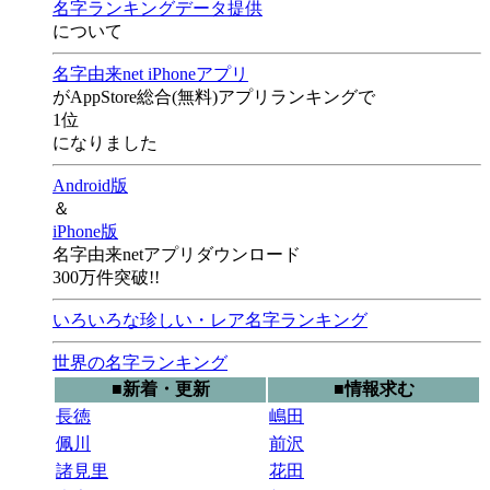
名字ランキングデータ提供
について
名字由来net iPhoneアプリ
がAppStore総合(無料)アプリランキングで
1位
になりました
Android版
＆
iPhone版
名字由来netアプリダウンロード
300万件突破!!
いろいろな珍しい・レア名字ランキング
世界の名字ランキング
■新着・更新
■情報求む
長徳
嶋田
佩川
前沢
諸見里
花田