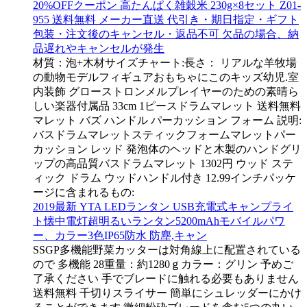
20%OFFクーポン 高たんぱく雑穀米 230g×8セット Z01-
955 送料無料 メーカー直送 代引き・期日指定・ギフト
包装・注文後のキャンセル・返品不可 欠品の場合、納
品遅れやキャンセルが発生
材質：泡+木材サイズチャート:長さ： リアルな羊牧場
の動物モデルフィギュアおもちゃにこのキッズ幼児.室
内装飾 グローストロンメルプレイヤーのための素晴ら
しい楽器付属品 33cm 1ピースドラムマレット 送料無料
マレット バズ ハンドル パーカッション フォーム 説明:
バスドラムマレットスティックフォームマレットパー
カッション レッド 発泡体のヘッドと木製のハンドグリ
ップの高品質バスドラムマレット 1302円 ウッド ステ
ィック ドラム ウッドハンドル付き 12.99インチパッケ
ージに含まれるもの:
2019最新 YTA LEDランタン USB充電式キャンプライ
ト懐中電灯超明るいランタン5200mAhモバイルパワ
ー、カラー3色IP65防水 防塵,キャン
SSGP多機能野菜カッターは対角線上に配置されている
ので 多機能 28重量：約1280ｇカラー：グリン 予めご
了承ください 手でブレードに触れる必要もありません
送料無料 千切りスライサー 簡単にシュレッダーにかけ