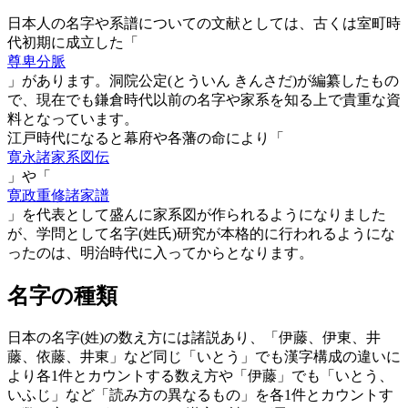
日本人の名字や系譜についての文献としては、古くは室町時
代初期に成立した「
尊卑分脈
」があります。洞院公定(とういん きんさだ)が編纂したもの
で、現在でも鎌倉時代以前の名字や家系を知る上で貴重な資
料となっています。
江戸時代になると幕府や各藩の命により「
寛永諸家系図伝
」や「
寛政重修諸家譜
」を代表として盛んに家系図が作られるようになりました
が、学問として名字(姓氏)研究が本格的に行われるようにな
ったのは、明治時代に入ってからとなります。
名字の種類
日本の名字(姓)の数え方には諸説あり、「伊藤、伊東、井
藤、依藤、井東」など同じ「いとう」でも漢字構成の違いに
より各1件とカウントする数え方や「伊藤」でも「いとう、
いふじ」など「読み方の異なるもの」を各1件とカウントす