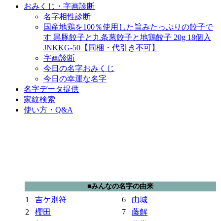
おみくじ・字画診断
名字相性診断
国産地鶏を100％使用した旨みたっぷりの餃子で
す 黒豚餃子と九条葱餃子と地鶏餃子 20g 18個入
JNKKG-50【同梱・代引き不可】
字画診断
今日の名字おみくじ
今日の幸運な名字
名字データ提供
家紋検索
使い方・Q&A
■みんなの名字の由来
1
吉ケ別符
6
由城
2
櫻田
7
藤解