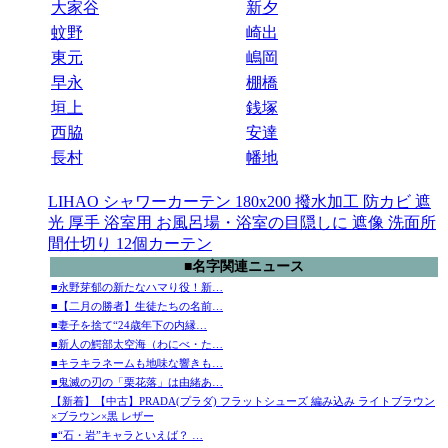
大家谷
新夕
蚊野
崎出
東元
嶋岡
早永
棚橋
垣上
銭塚
西脇
安達
長村
幡地
LIHAO シャワーカーテン 180x200 撥水加工 防カビ 遮
光 厚手 浴室用 お風呂場・浴室の目隠しに 遮像 洗面所
間仕切り 12個カーテン
■名字関連ニュース
■永野芽郁の新たなハマり役！新…
■【二月の勝者】生徒たちの名前…
■妻子を捨て“24歳年下の内縁…
■新人の鰐部太空海（わにべ・た…
■キラキラネームも地味な響きも…
■鬼滅の刃の「栗花落」は由緒あ…
【新着】【中古】PRADA(プラダ) フラットシューズ 編み込み ライトブラウン
×ブラウン×黒 レザー
■“石・岩”キャラといえば？ …