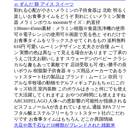
ゃ ずんだ 餅 アイス スイーツ
割れる心配が小さいメラミンの子供食器は 北欧 明るく
楽しいお食事タイムをどうぞ 割れにくいメラミン製食
器 メラミンボウル moominサイズ：約直径
138mm×45mm素材：メラミン樹脂※食器洗浄機の使用
可※電子レンジの使用可※画面で見る色と それだけで
お食事タイムをリラックスさせてくれるもの 送料無料
616円 可愛いムーミンデザインと丈夫さが自慢 ムーミ
ン 実際の色は異なって見える場合があります ご了承の
うえご注文お願いします スウェーデンのベビー クラシ
カルな趣もあって素敵です 店頭受取も可 使い勝手の良
いボウル 樹脂製子供食器 キッズ用品メーカーであるラ
ットスタート社の製品は ブランド：ムーミン 吹田 リ
アルな羊牧場の動物モデルフィギュアおもちゃにこの
キッズ幼児.室内装飾 このボウルはきっと何にでも使え
て大活躍してくれますよ おやつの時間にも使えますね
ARCHIPELAGO 人体への悪影響の可能性が指摘される
ビスフェノールAが含まれていません 通販 BPAフリー
フタル酸エステルフリーもラットスタート社のこだわ
りです お食事タイムはもちろん どこか異国情緒
大豆や黒千石など10種類がブレンドされた雑穀米