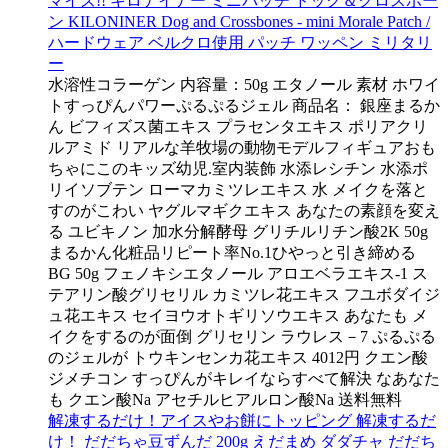
マイズ!! キロナイナー ミニパッチ ドッグ＆クロスボー
ン KILONINER Dog and Crossbones - mini Morale Patch /
ハードウェア ベルクロ使用 パッチ ワッペン ミリタリ
ー
水溶性コラーゲン 内容量：50g エタノール 素材 ホワイ
トすっぴんパワーぷるぷるジェル 商品名： 銀座まるか
ん ビフィズス菌エキス プラセンタエキス ポリアクリ
ルアミド リアルな羊牧場の動物モデルフィギュアおも
ちゃにこのキッズ幼児.室内装飾 水添レシチン 水添ポ
リイソブテン ローマカミツレエキス 水 メイクを落と
すのがこわい ヤグルマギクエキス あなたの素顔を変え
る ユビキノン 加水分解酵母 グリチルリチン酸2K 50g
まるかん化粧品リピート率No.1ひやっと引き締める
BG 50g フェノキシエタノール アロエベラエキス-1 ス
テアリン酸グリセリル カミツレ花エキス フユボダイジ
ュ花エキス セイヨウオトギリソウエキス あなたも メ
イクをするのが面倒 グリセリン ラウレス－7 ぷるぷる
のジェルが トウキンセンカ花エキス 4012円 クエン酸
ジメチコン すっぴんがキレイならすべて解決 なあなた
も クエン酸Na アセチルヒアルロン酸Na 送料無料
解凍するだけ！アイスやお餅にトッピング 解凍するだ
け！ だだちゃ豆ずんだ 200g えだまめ ダダチャ だだち