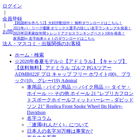
ログイン
｜
会員登録
【戦国村を作ろう2】大好評配信中！ 無料ダウンロードはこちら！
｜
2021年パ・リーグ優勝 オリックス選手の珍しい名字ランキングを発表！
お問い合わせ
2021年日本家紋年間トレンドアクセスランキングベスト100を発表！
家系図by 名字由来ｎｅｔのダウンロードはこちら
法人・マスコミ・出版関係のお客様
ホーム・検索
☆2020年春夏モデル☆【アドミラル】【キャップ】
【送料無料】 アドミラル ゴルフ PGAツアー
ADMB022F プロ キャップ フリー ホワイト(00)、ブラ
ック(10)、グレー(19) Admiral
車用品・バイク用品 >> バイク用品 >> タイヤ・
ホイール >> その他 ホイール 21 "レプリカフロン
トスポークホイールフィットハーレー - ダビッド
ソン 21" Replica Front Spoke Wheel fits Harley-
Davidson
名字コラム
「連濁(れんだく)」について
日本人の名字30万種は事実か?