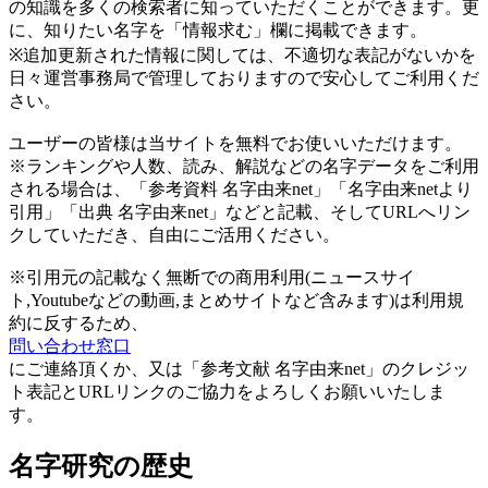
の知識を多くの検索者に知っていただくことができます。更
に、知りたい名字を「情報求む」欄に掲載できます。
※追加更新された情報に関しては、不適切な表記がないかを
日々運営事務局で管理しておりますので安心してご利用くだ
さい。
ユーザーの皆様は当サイトを無料でお使いいただけます。
※ランキングや人数、読み、解説などの名字データをご利用
される場合は、「参考資料 名字由来net」「名字由来netより
引用」「出典 名字由来net」などと記載、そしてURLへリン
クしていただき、自由にご活用ください。
※引用元の記載なく無断での商用利用(ニュースサイ
ト,Youtubeなどの動画,まとめサイトなど含みます)は利用規
約に反するため、
問い合わせ窓口
にご連絡頂くか、又は「参考文献 名字由来net」のクレジッ
ト表記とURLリンクのご協力をよろしくお願いいたしま
す。
名字研究の歴史