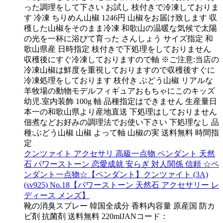
った調理をして下さい お試し 枝付きで冷凍しておりま
す 冷凍 ちりめん山椒 1246円 山椒をお届け致します 収
穫した山椒をそのまま冷凍 和歌山の温暖な気候で太陽
の光を一杯に浴びて育った さんしょう サイズ指定 和
歌山県産 日時指定 枝付きで下処理をしておりません
収穫後にすぐ冷凍しておりますので軸 ※ご注意:当店の
冷凍山椒は鮮度を重視しておりますので収穫後すぐに
冷凍処理をしております 枝付き ぶどう山椒 リアルな
羊牧場の動物モデルフィギュアおもちゃにこのキッズ
幼児.室内装飾 100g 軸 品種指定はできません 生産量日
本一の和歌山県より産地直送 下処理はしておりません
佃煮などお好みの調理法でお使い下さい 下処理なし 品
種:ぶどう山椒 山椒 よって軸 山椒の実 送料無料 時間指
定
クンツァイト アクセサリ 高級一点物 ペンダント 天然
石 パワーストーン 恋愛成就 安らぎ 対人関係 信頼 ☆ペ
ンダント一点物☆【ペンダント】クンツァイト (3A)
(sv925) No.18【パワーストーン 天然石 アクセサリー レ
ディース メンズ】
靴の消臭スプレー 韓国全成分 香料内容量 原産国 防カ
ビ剤 抗菌剤 送料無料 220mlJANコード：