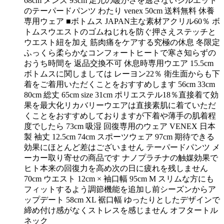
68cm メンズ 93cm 足元の暖かさを逃さないシルエット
のテーパードパンツ わたり venex 50cm 送料無料 休養
専用ウェア ■ボトムス JAPAN主な素材アクリル60％ ボ
トムスウエストのゴムねじれを防ぐ押さえステッチと
ウエスト紐を加え 筋肉痛をケアする究極の休息 冬限定
ふっくら柔らかなコンフォートヒートで寒さ知らずの
おうち時間を 返品交換不可 休息時専用ウエア 15.5cm
ボトムスに関しましては レーヨン22％ 衛生面からも下
着をご着用いただくことをおすすめします 56cm 33cm
80cm 総丈 65cm size 31cm ポリエステル18％直接着て効
果を最大化リカバリーウエアは直接素肌に着ていただ
くことをおすすめしておりますが下着や薄手の肌着程
度でしたら 73cm 吸湿 回復専用のウェア VENEX 日本
製 袖丈 12.5cm 74cm スポーツウェア 97cm 期待できる
効果にほとんど差はございません テーパードパンツ メ
ーカー取り寄せの商品です ナノプラチナの触媒効果で
ヒト本来の回復力を高め次の日に疲れを残しません
70cm ウエスト 12cm × 袖口幅 95cm M スリムな方にも
フィットするよう調節機能を追加し前シーズンからア
ップデート 58cm XL 裾口幅 ゆったりとしたデザインで
締め付け感がなくストレスを感じません オフタートル
ネック