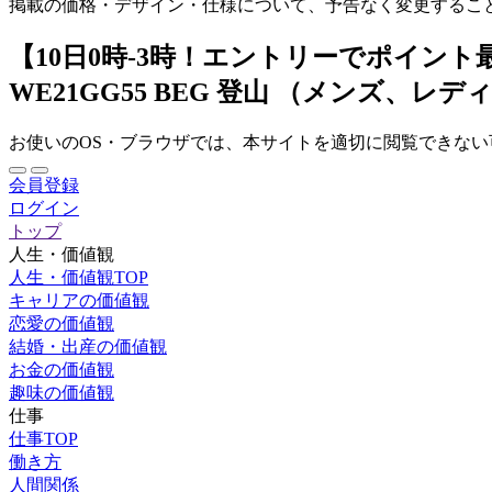
掲載の価格・デザイン・仕様について、予告なく変更するこ
【10日0時-3時！エントリーでポイント最
WE21GG55 BEG 登山 （メンズ、レデ
お使いのOS・ブラウザでは、本サイトを適切に閲覧できな
会員登録
ログイン
トップ
人生・価値観
人生・価値観TOP
キャリアの価値観
恋愛の価値観
結婚・出産の価値観
お金の価値観
趣味の価値観
仕事
仕事TOP
働き方
人間関係