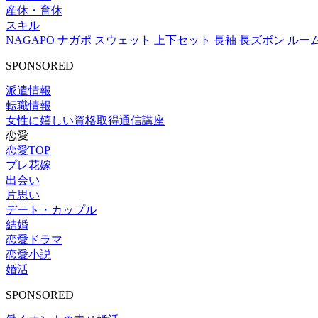
産休・育休
スキル
NAGAPO ナガポ スウェット 上下セット 長袖 長ズボン ルー
SPONSORED
派遣情報
転職情報
女性に嬉しい資格取得通信講座
恋愛
恋愛TOP
プレ花嫁
出会い
片思い
デート・カップル
結婚
恋愛ドラマ
恋愛小説
婚活
SPONSORED