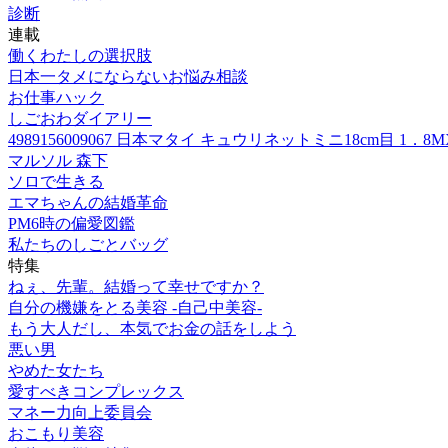
診断
連載
働くわたしの選択肢
日本一タメにならないお悩み相談
お仕事ハック
しごおわダイアリー
4989156009067 日本マタイ キュウリネットミニ18cm目 1．8M
マルソル 森下
ソロで生きる
エマちゃんの結婚革命
PM6時の偏愛図鑑
私たちのしごとバッグ
特集
ねぇ、先輩。結婚って幸せですか？
自分の機嫌をとる美容 -自己中美容-
もう大人だし、本気でお金の話をしよう
悪い男
やめた女たち
愛すべきコンプレックス
マネー力向上委員会
おこもり美容