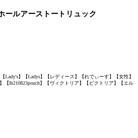
h） ホールアーストートリュック
【Lady's】【Ladys】【レディース】【れでぃーす】【女性】
510updete】【lb210823pouch】【ヴィクトリア】【ビクトリア】【エル