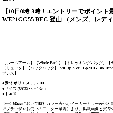
【10日0時-3時！エントリーでポイント最
WE21GG55 BEG 登山 （メンズ、レデ
【ホールアース】【Whole Earth】【トレッキングバッグ】
【リュック】【バックパック】 oriLBp15 oriLBp20 0513lb10cp
ブレス】
●素材:ポリエステル100%
●サイズ:(約)35×39×13cm
●中国製
※一部商品において弊社カラー表記がメーカーカラー表記と
※ブラウザやお使いのモニター環境により、掲載画像と実際