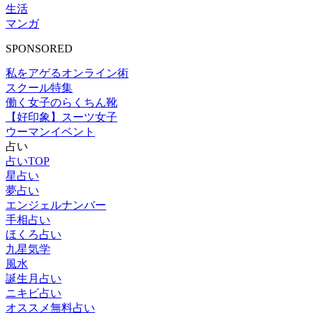
生活
マンガ
SPONSORED
私をアゲるオンライン術
スクール特集
働く女子のらくちん靴
【好印象】スーツ女子
ウーマンイベント
占い
占いTOP
星占い
夢占い
エンジェルナンバー
手相占い
ほくろ占い
九星気学
風水
誕生月占い
ニキビ占い
オススメ無料占い