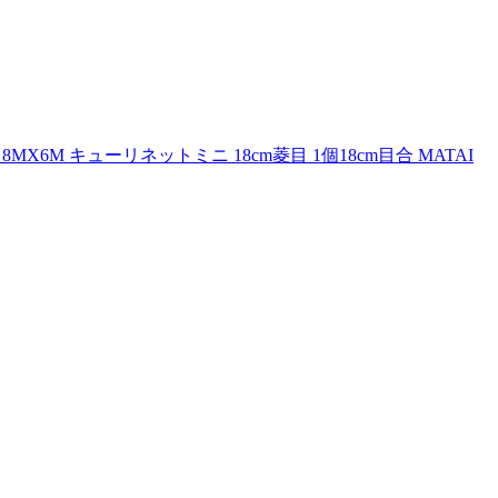
．8MX6M キューリネットミニ 18cm菱目 1個18cm目合 MATAI