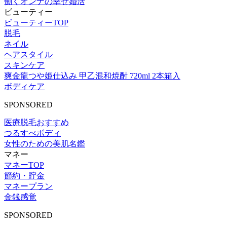
働くオンナの幸せ婚活
ビューティー
ビューティーTOP
脱毛
ネイル
ヘアスタイル
スキンケア
爽金龍つや姫仕込み 甲乙混和焼酎 720ml 2本箱入
ボディケア
SPONSORED
医療脱毛おすすめ
つるすべボディ
女性のための美肌名鑑
マネー
マネーTOP
節約・貯金
マネープラン
金銭感覚
SPONSORED