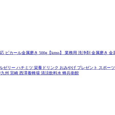
 ピカール金属磨き 500g【kmss】 業務用 洗浄剤 金属磨き 
ヤルゼリー ハチミツ 栄養ドリンク おみやげ プレゼント スポー
本 /九州 宮崎 西澤養蜂場 清涼飲料水 蜂兵衛館