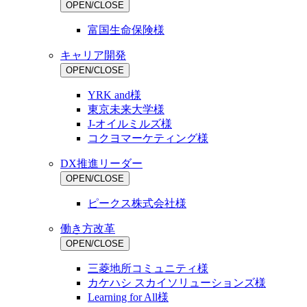
OPEN/CLOSE
富国生命保険様
キャリア開発
OPEN/CLOSE
YRK and様
東京未来大学様
J-オイルミルズ様
コクヨマーケティング様
DX推進リーダー
OPEN/CLOSE
ピークス株式会社様
働き方改革
OPEN/CLOSE
三菱地所コミュニティ様
カケハシ スカイソリューションズ様
Learning for All様