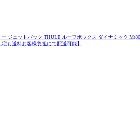
ェットバック THULE ルーフボックス ダイナミック M(800
ic 【個人宅も送料お客様負担にて配送可能】