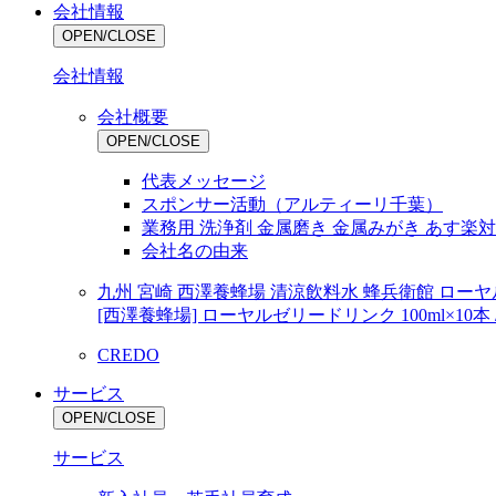
会社情報
OPEN/CLOSE
会社情報
会社概要
OPEN/CLOSE
代表メッセージ
スポンサー活動（アルティーリ千葉）
業務用 洗浄剤 金属磨き 金属みがき あす楽対応
会社名の由来
九州 宮崎 西澤養蜂場 清涼飲料水 蜂兵衛館 ロー
[西澤養蜂場] ローヤルゼリードリンク 100ml×10
CREDO
サービス
OPEN/CLOSE
サービス