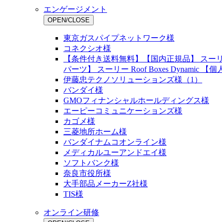
エンゲージメント
OPEN/CLOSE
東京ガスパイプネットワーク様
コネクシオ様
【条件付き送料無料】【国内正規品】 スーリー ジ
パーツ】 スーリー Roof Boxes Dynam
伊藤忠テクノソリューションズ様（1）
バンダイ様
GMOフィナンシャルホールディングス様
エーピーコミュニケーションズ様
カゴメ様
三菱地所ホーム様
バンダイナムコオンライン様
メディカルユーアンドエイ様
ソフトバンク様
奈良市役所様
大手部品メーカーZ社様
TIS様
オンライン研修