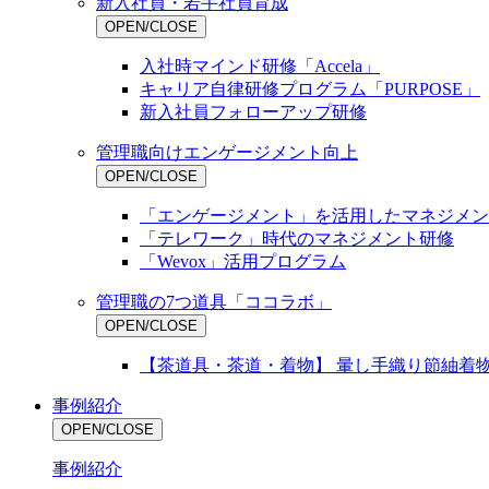
新入社員・若手社員育成
OPEN/CLOSE
入社時マインド研修「Accela」
キャリア自律研修プログラム「PURPOSE」
新入社員フォローアップ研修
管理職向けエンゲージメント向上
OPEN/CLOSE
「エンゲージメント」を活用したマネジメン
「テレワーク」時代のマネジメント研修
「Wevox」活用プログラム
管理職の7つ道具「ココラボ」
OPEN/CLOSE
【茶道具・茶道・着物】 暈し手織り節紬着物
事例紹介
OPEN/CLOSE
事例紹介