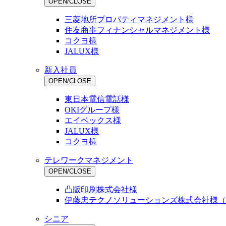
OPEN/CLOSE
三菱地所プロパティマネジメント様
住友商事フィナンシャルマネジメント様
コクヨ様
JALUX様
新入社員
OPEN/CLOSE
東日本電信電話様
OKIグループ様
エイベックス様
JALUX様
コクヨ様
テレワークマネジメント
OPEN/CLOSE
凸版印刷株式会社様
伊藤忠テクノソリューションズ株式会社様（
シニア