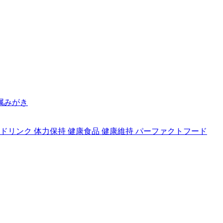
金属みがき
ツドリンク 体力保持 健康食品 健康維持 パーファクトフード