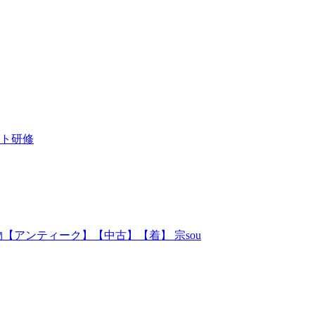
ト研修
【アンティーク】【中古】【着】 宗sou