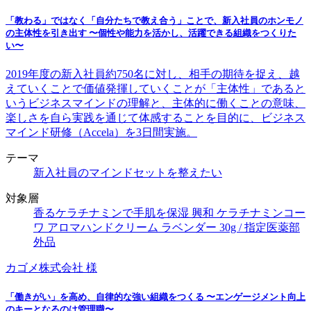
「教わる」ではなく「自分たちで教え合う」ことで、新入社員のホンモノ
の主体性を引き出す 〜個性や能力を活かし、活躍できる組織をつくりた
い〜
2019年度の新入社員約750名に対し、相手の期待を捉え、越
えていくことで価値発揮していくことが「主体性」であると
いうビジネスマインドの理解と、主体的に働くことの意味、
楽しさを自ら実践を通じて体感することを目的に、ビジネス
マインド研修（Accela）を3日間実施。
テーマ
新入社員のマインドセットを整えたい
対象層
香るケラチナミンで手肌を保湿 興和 ケラチナミンコー
ワ アロマハンドクリーム ラベンダー 30g / 指定医薬部
外品
カゴメ株式会社 様
「働きがい」を高め、自律的な強い組織をつくる 〜エンゲージメント向上
のキーとなるのは管理職〜