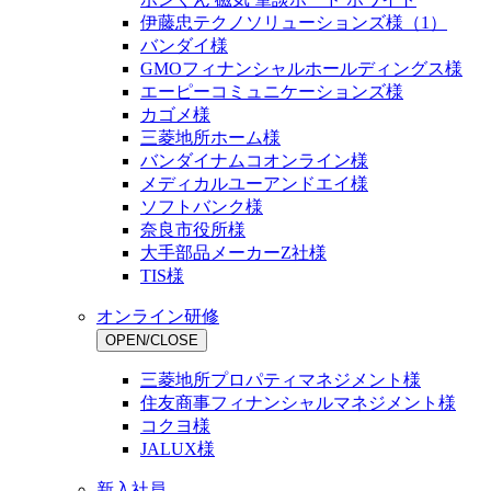
伊藤忠テクノソリューションズ様（1）
バンダイ様
GMOフィナンシャルホールディングス様
エーピーコミュニケーションズ様
カゴメ様
三菱地所ホーム様
バンダイナムコオンライン様
メディカルユーアンドエイ様
ソフトバンク様
奈良市役所様
大手部品メーカーZ社様
TIS様
オンライン研修
OPEN/CLOSE
三菱地所プロパティマネジメント様
住友商事フィナンシャルマネジメント様
コクヨ様
JALUX様
新入社員