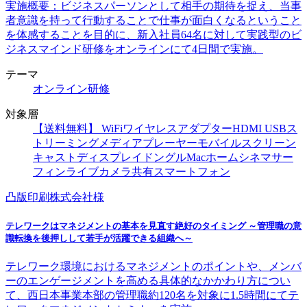
実施概要：ビジネスパーソンとして相手の期待を捉え、当事
者意識を持って行動することで仕事が面白くなるということ
を体感することを目的に、新入社員64名に対して実践型のビ
ジネスマインド研修をオンラインにて4日間で実施。
テーマ
オンライン研修
対象層
【送料無料】 WiFiワイヤレスアダプターHDMI USBス
トリーミングメディアプレーヤーモバイルスクリーン
キャストディスプレイドングルMacホームシネマサー
フィンライブカメラ共有スマートフォン
凸版印刷株式会社様
テレワークはマネジメントの基本を見直す絶好のタイミング ～管理職の意
識転換を後押しして若手が活躍できる組織へ～
テレワーク環境におけるマネジメントのポイントや、メンバ
ーのエンゲージメントを高める具体的なかかわり方につい
て、西日本事業本部の管理職約120名を対象に1.5時間にてテ