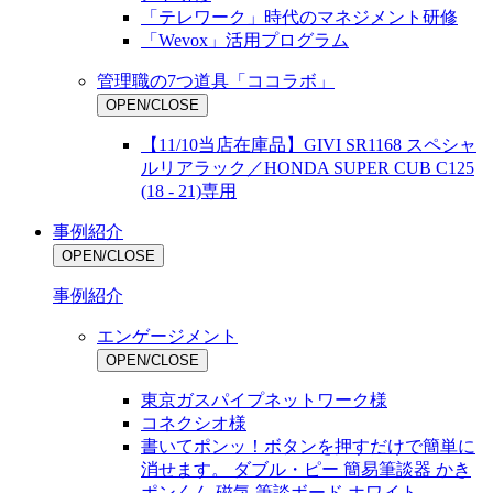
「テレワーク」時代のマネジメント研修
「Wevox」活用プログラム
管理職の7つ道具「ココラボ」
OPEN/CLOSE
【11/10当店在庫品】GIVI SR1168 スペシャ
ルリアラック／HONDA SUPER CUB C125
(18 - 21)専用
事例紹介
OPEN/CLOSE
事例紹介
エンゲージメント
OPEN/CLOSE
東京ガスパイプネットワーク様
コネクシオ様
書いてポンッ！ボタンを押すだけで簡単に
消せます。 ダブル・ピー 簡易筆談器 かき
ポンくん 磁気 筆談ボード ホワイト