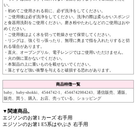
い。
・初めてご使用される前に、必ず洗浄をしてください。
・ご使用後は必ず洗浄をしてください。洗浄の際は柔らかいスポンジ
と食器用洗剤をご使用ください。磨き粉やたわしなどのご使用はおや
めください。
・ご使用後はよく水を切って乾燥させて保管してください。
・リングは、強く引っ張ったり、無理に奥まで指を入れたりすると切
れる場合があります。
・直火、オーブングリル、電子レンジではご使用いただけません。
・火の側に置かないでください。
・本製品の上に重いものを載せないでください。
・落とすなど強い衝撃を与えると破損する恐れがあります。
商品特徴一覧
baby、baby-shokki、4544742-1、4544742984243、通信販売、通販、
販売、買う、購入、お店、売っている、ショッピング
▼関連商品。
エジソンのお箸1 カーズ 右手用
エジソンのお箸1 E5系はやぶさ 右手用