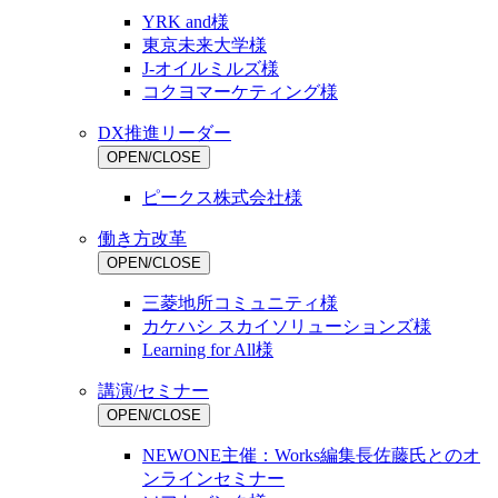
YRK and様
東京未来大学様
J-オイルミルズ様
コクヨマーケティング様
DX推進リーダー
OPEN/CLOSE
ピークス株式会社様
働き方改革
OPEN/CLOSE
三菱地所コミュニティ様
カケハシ スカイソリューションズ様
Learning for All様
講演/セミナー
OPEN/CLOSE
NEWONE主催：Works編集長佐藤氏とのオ
ンラインセミナー