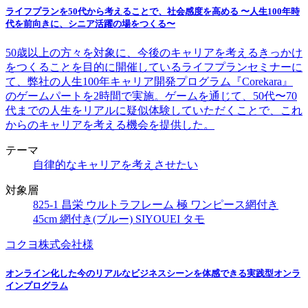
ライフプランを50代から考えることで、社会感度を高める 〜人生100年時
代を前向きに、シニア活躍の場をつくる〜
50歳以上の方々を対象に、今後のキャリアを考えるきっかけ
をつくることを目的に開催しているライフプランセミナーに
て、弊社の人生100年キャリア開発プログラム『Corekara』
のゲームパートを2時間で実施。ゲームを通じて、50代〜70
代までの人生をリアルに疑似体験していただくことで、これ
からのキャリアを考える機会を提供した。
テーマ
自律的なキャリアを考えさせたい
対象層
825-1 昌栄 ウルトラフレーム 極 ワンピース網付き
45cm 網付き(ブルー) SIYOUEI タモ
コクヨ株式会社様
オンライン化した今のリアルなビジネスシーンを体感できる実践型オンラ
インプログラム