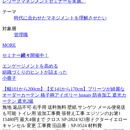
レワークマネジメントセミナーを実施。
テーマ
時代に合わせたマネジメントを理解させたい
対象層
管理職
MORE
セミナー
続々
開催中！
エンゲージメントを高める
組織づくりのヒントが詰まった
小冊子
【幅101から200cm】【丈141から170cm】プリーツが綺麗な
オーダーカーテン 格子柄アイボリー hugaiv 防炎加工 遮光カ
ーテン 遮光2級
無地 返品不可 右手用 送料無料 壁紙 サンゲツ メール便発送
も可能 トイレ用 追加工事費 張替え工事 エジソンのお箸1
15480円 最大4個まで クロス SP-2824 923形ドクターイエロー
キャンセル 変更 工事費 旧品番：SP-9524 材料費