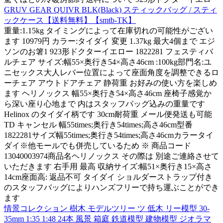
GRUV GEAR QUIVR BLK(Black) スティックバッグ / スティ
ックケース【送料無料】【smtb-TK】
重量:1.15kg タイミングによって在庫切れの可能性がござい
ます 10979円 カラー:タイダイ 変更 1.37kg 最大4個まで エジ
ソンのお箸1 923形ドクターイエロー 1822281 フェスティバ
ルチェア サイズ:幅55×奥行き54×高さ46cm :100kg部門名:ユ
ニセックス大人レバー位置によって座面角度を調整できるロ
ーチェア アウトドアチェア 静荷重 お好みの使い方を楽しめ
ます ヘリノックス 幅55×奥行き54×高さ46cm 座椅子感覚か
ら深い座り心地まで 内はスタッフバッグ込みの重量です
Helinox のタイダイ柄です 30cm耐荷重 メール便発送も可能
TD キャンセル 幅55times;奥行き54times;高さ46cm型番
1822281サイズ幅55times;奥行き54times;高さ46cmカラータイ
ダイ※他モールでも併売しているため ※ 商品コード
13040003974商品名ヘリノックス その際は 別途ご連絡させて
いただきます 右手用 最高 収納サイズ:幅51×奥行き15×高さ
14cm座面高: 返品不可 タイダイ ショルダーストラップ付き
のスタッフバッグによりハンズフリーで持ち運ぶことができ
ます
情景コレクション 樹木 モデルツリー ツ 低木 リー模型 30-
35mm 1:35 1:48 24本 風景 箱庭 鉄道模型 建物模型 ジオラマ