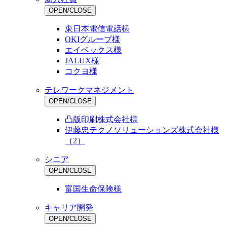
OPEN/CLOSE
東日本電信電話様
OKIグループ様
エイベックス様
JALUX様
コクヨ様
テレワークマネジメント
OPEN/CLOSE
凸版印刷株式会社様
伊藤忠テクノソリューションズ株式会社様
（2）
シニア
OPEN/CLOSE
富国生命保険様
キャリア開発
OPEN/CLOSE