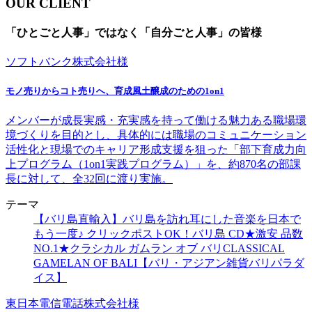
OUR CLIENT
「ひとごと人事」ではなく「自分ごと人事」の皆様
ソフトバンク株式会社様
モノ売りからコト売りへ、育成風土醸成のための1on1
メンバーが成長実感・充実感を持って働ける魅力ある職場環
境づくりを目的とし、具体的には職場のコミュニケーション
活性化と現場でのキャリア形成支援を狙った「部下育成力向
上プログラム（1on1実践プログラム）」を、約870名の部課
長に対して、全32回に渡り実施。
テーマ
【バリ島直輸入】バリ島を訪れ耳にした音楽を日本で
もう一度♪ クリックポストOK！バリ島 CD★激安 品数
NO.1★クラシカル ガムラン オブ バリCLASSICAL
GAMELAN OF BALI【バリ・アジアン雑貨バリパラダ
イス】
東日本電信電話株式会社様