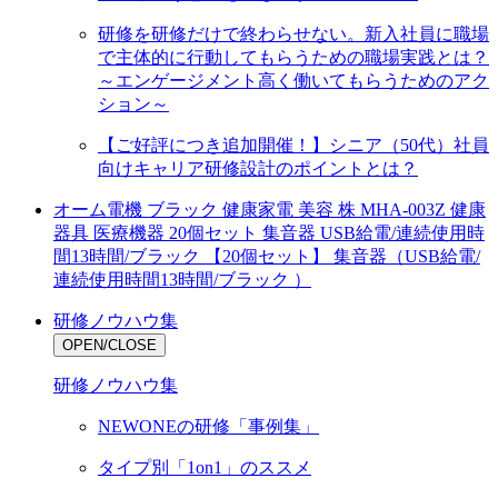
研修を研修だけで終わらせない。新入社員に職場
で主体的に行動してもらうための職場実践とは？
～エンゲージメント高く働いてもらうためのアク
ション～
【ご好評につき追加開催！】シニア（50代）社員
向けキャリア研修設計のポイントとは？
オーム電機 ブラック 健康家電 美容 株 MHA-003Z 健康
器具 医療機器 20個セット 集音器 USB給電/連続使用時
間13時間/ブラック 【20個セット】 集音器（USB給電/
連続使用時間13時間/ブラック ）
研修ノウハウ集
OPEN/CLOSE
研修ノウハウ集
NEWONEの研修「事例集」
タイプ別「1on1」のススメ