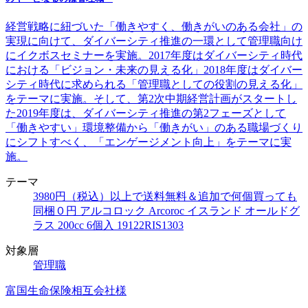
経営戦略に紐づいた「働きやすく、働きがいのある会社」の
実現に向けて、ダイバーシティ推進の一環として管理職向け
にイクボスセミナーを実施。2017年度はダイバーシティ時代
における「ビジョン・未来の見える化」2018年度はダイバー
シティ時代に求められる「管理職としての役割の見える化」
をテーマに実施。そして、第2次中期経営計画がスタートし
た2019年度は、ダイバーシティ推進の第2フェーズとして
「働きやすい」環境整備から「働きがい」のある職場づくり
にシフトすべく、「エンゲージメント向上」をテーマに実
施。
テーマ
3980円（税込）以上で送料無料＆追加で何個買っても
同梱０円 アルコロック Arcoroc イスランド オールドグ
ラス 200cc 6個入 19122RIS1303
対象層
管理職
富国生命保険相互会社様