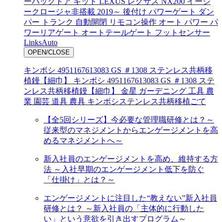
ーバックドア キット LEXUS レクサス NX200 イージ
ークロージャ非搭載 2019～ 後付け パワーゲート ダン
パー トランク 自動開閉 リモコン操作 オート パワー パ
ワーリアゲート オートテールゲート フットセンサー
LinksAuto
OPEN/CLOSE
キンボシ 4951167613083 GS ＃1308 ステンレス共柄移
植鏝【細巾】 キンボシ 4951167613083 GS ＃1308 ステ
ンレス共柄移植鏝【細巾】 金星 ガーデニング 工具 農
業 園芸 道具 農具 キンボシステンレス共柄移植ごて
【全5回シリーズ】今必要な管理職研修とは？～
従来型のマネジメントからエンゲージメントを高
めるマネジメントへ～
新入社員のエンゲージメントを高め、維持する方
法 ～入社早期のエンゲージメント低下を防ぐ
「仕掛け」とは？～
エンゲージメントに注目した“教えない”新入社員
研修とは？ ～新入社員の「主体的に行動した
い」という意欲を引き出すプログラム～