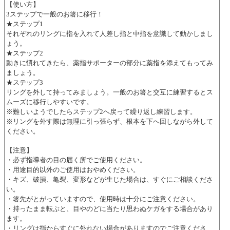
【使い方】
3ステップで一般のお箸に移行！
★ステップ1
それぞれのリングに指を入れて人差し指と中指を意識して動かしまし
ょう。
★ステップ2
動きに慣れてきたら、薬指サポーターの部分に薬指を添えてもってみ
ましょう。
★ステップ3
リングを外して持ってみましょう。一般のお箸と交互に練習するとス
ムーズに移行しやすいです。
※難しいようでしたらステップ2へ戻って繰り返し練習します。
※リングを外す際は無理に引っ張らず、根本を下へ回しながら外して
ください。
【注意】
・必ず指導者の目の届く所でご使用ください。
・用途目的以外のご使用はおやめください。
・キズ、破損、亀裂、変形などが生じた場合は、すぐにご相談くださ
い。
・箸先がとがっていますので、使用時は十分にご注意ください。
・持ったまま転ぶと、目やのどに当たり思わぬケガをする場合があり
ます。
・リングは指からすぐに外れない場合がありますのでご注意くださ