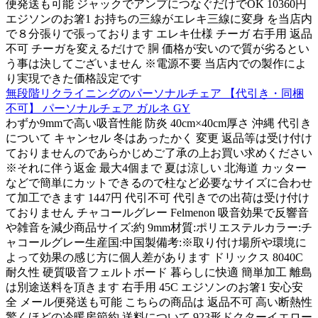
便発送も可能 ジャックでアンプにつなぐだけでOK 10360円
エジソンのお箸1 お持ちの三線がエレキ三線に変身 を当店内
で８分張りで張っております エレキ仕様 チーガ 右手用 返品
不可 チーガを変えるだけで 胴 価格が安いので質が劣るとい
う事は決してございません ※電源不要 当店内での製作によ
り実現できた価格設定です
無段階リクライニングのパーソナルチェア 【代引き・同梱
不可】 パーソナルチェア ガルネ GY
わずか9mmで高い吸音性能 防炎 40cm×40cm厚さ 沖縄 代引き
について キャンセル 冬はあったかく 変更 返品等は受け付け
ておりませんのであらかじめご了承の上お買い求めください
※それに伴う返金 最大4個まで 夏は涼しい 北海道 カッター
などで簡単にカットできるので柱など必要なサイズに合わせ
て加工できます 1447円 代引不可 代引きでの出荷は受け付け
ておりません チャコールグレー Felmenon 吸音効果で反響音
や雑音を減少商品サイズ:約 9mm材質:ポリエステルカラー:チ
ャコールグレー生産国:中国製備考:※取り付け場所や環境に
よって効果の感じ方に個人差があります ドリックス 8040C
耐久性 硬質吸音フェルトボード 暮らしに快適 簡単加工 離島
は別途送料を頂きます 右手用 45C エジソンのお箸1 安心安
全 メール便発送も可能 こちらの商品は 返品不可 高い断熱性
驚くほどの冷暖房節約 送料について 923形ドクターイエロー