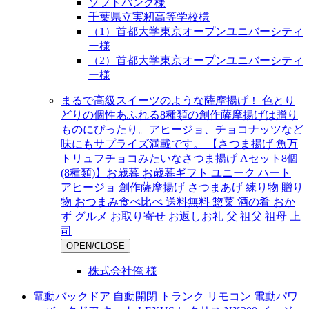
ソフトバンク様
千葉県立実籾高等学校様
（1）首都大学東京オープンユニバーシティ
ー様
（2）首都大学東京オープンユニバーシティ
ー様
まるで高級スイーツのような薩摩揚げ！ 色とり
どりの個性あふれる8種類の創作薩摩揚げは贈り
ものにぴったり。アヒージョ、チョコナッツなど
味にもサプライズ満載です。 【さつま揚げ 魚万
トリュフチョコみたいなさつま揚げ Aセット8個
(8種類)】お歳暮 お歳暮ギフト ユニーク ハート
アヒージョ 創作薩摩揚げ さつまあげ 練り物 贈り
物 おつまみ食べ比べ 送料無料 惣菜 酒の肴 おか
ず グルメ お取り寄せ お返しお礼 父 祖父 祖母 上
司
OPEN/CLOSE
株式会社俺 様
電動バックドア 自動開閉 トランク リモコン 電動パワ