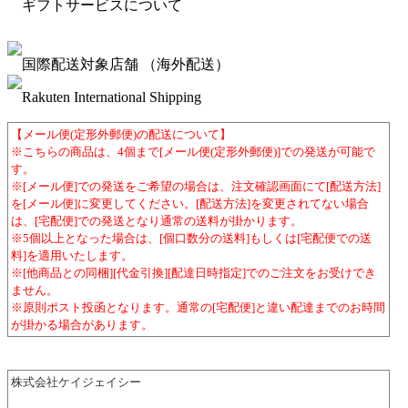
ギフトサービスについて
国際配送対象店舗 （海外配送）
Rakuten International Shipping
【メール便(定形外郵便)の配送について】
※こちらの商品は、4個まで[メール便(定形外郵便)]での発送が可能で
す。
※[メール便]での発送をご希望の場合は、注文確認画面にて[配送方法]
を[メール便]に変更してください。[配送方法]を変更されてない場合
は、[宅配便]での発送となり通常の送料が掛かります。
※5個以上となった場合は、[個口数分の送料]もしくは[宅配便での送
料]を適用いたします。
※[他商品との同梱][代金引換][配達日時指定]でのご注文をお受けでき
ません。
※原則ポスト投函となります。通常の[宅配便]と違い配達までのお時間
が掛かる場合があります。
株式会社ケイジェイシー