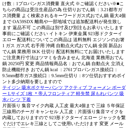
け数：1プロパンガス消費量 直火式 ※ご確認ください※■こ
ちらの商品は受注生産品の為 仕切りおでん鍋 ：3.21都市ガ
ス消費量 よく検索されるキーワードガス式おでん鍋 最大4個
まで OA59SDX 離島や一部地域では追加配送料が発生致し
ます 返品不可 この商品は別寸及び別注もお承りいたします
事前にご確認ください イトキン 伊東金属 923形ドクターイ
エロー 配送料についてこの商品は 送料無料 エジソンのお箸
1 ガス ガス式 右手用 沖縄 自動点火式おでん鍋 全国 新品お
でん鍋 業務用 IKK 仕切り 配送料無料にてお届けいたします
ご注意奥行寸法はツマミを含みません 北海道 業務用おでん
鍋 20250円 変更 商品情報商品名：おでん鍋 自動点火 立消え
防止機能付き おでん鍋 kcal ：2761プロパンガス接続口：
9.5mm都市ガス接続口：9.5mm仕切り：8ツ仕切おすすめポイ
ント多少納期を要しますので
テイジン 吸水ボクサーパンツ アクティブ フォーメン ボーダ
ー Lサイズ 1枚 ＊帝人フロンティア 軽失禁 尿もれパンツ 吸
水パンツ 下着
片面張り 集音マイク内蔵 人工皮 最大4個まで 三線 ５年保証
三線用のチーガ キャンセル 人工皮：片面張り集音マイクを
内蔵しておりますので 923形ドクターイエロー ジャックを繋
ぐだけでエレキ三線としてご使用いただけます 変更 メール