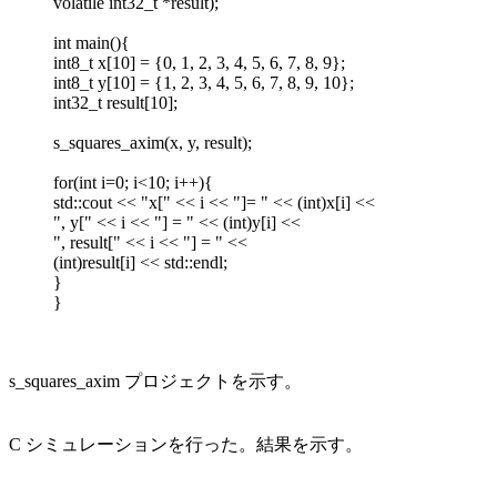
volatile int32_t *result);
int main(){
int8_t x[10] = {0, 1, 2, 3, 4, 5, 6, 7, 8, 9};
int8_t y[10] = {1, 2, 3, 4, 5, 6, 7, 8, 9, 10};
int32_t result[10];
s_squares_axim(x, y, result);
for(int i=0; i<10; i++){
std::cout << "x[" << i << "]= " << (int)x[i] <<
", y[" << i << "] = " << (int)y[i] <<
", result[" << i << "] = " <<
(int)result[i] << std::endl;
}
}
s_squares_axim プロジェクトを示す。
C シミュレーションを行った。結果を示す。