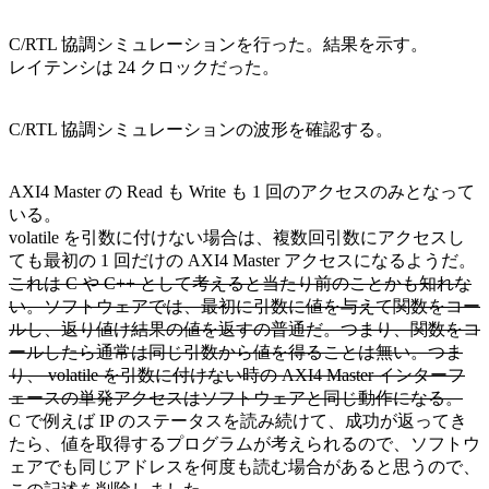
C/RTL 協調シミュレーションを行った。結果を示す。
レイテンシは 24 クロックだった。
C/RTL 協調シミュレーションの波形を確認する。
AXI4 Master の Read も Write も 1 回のアクセスのみとなって
いる。
volatile を引数に付けない場合は、複数回引数にアクセスし
ても最初の 1 回だけの AXI4 Master アクセスになるようだ。
これは C や C++ として考えると当たり前のことかも知れな
い。ソフトウェアでは、最初に引数に値を与えて関数をコー
ルし、返り値け結果の値を返すの普通だ。つまり、関数をコ
ールしたら通常は同じ引数から値を得ることは無い。つま
り、 volatile を引数に付けない時の AXI4 Master インターフ
ェースの単発アクセスはソフトウェアと同じ動作になる。
C で例えば IP のステータスを読み続けて、成功が返ってき
たら、値を取得するプログラムが考えられるので、ソフトウ
ェアでも同じアドレスを何度も読む場合があると思うので、