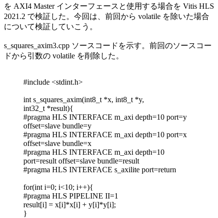
を AXI4 Master インターフェースと使用する場合を Vitis HLS
2021.2 で検証した。今回は、前回から volatile を除いた場合
について検証していこう。
s_squares_axim3.cpp ソースコードを示す。前回のソースコー
ドから引数の volatile を削除した。
#include <stdint.h>
int s_squares_axim(int8_t *x, int8_t *y,
int32_t *result){
#pragma HLS INTERFACE m_axi depth=10 port=y
offset=slave bundle=y
#pragma HLS INTERFACE m_axi depth=10 port=x
offset=slave bundle=x
#pragma HLS INTERFACE m_axi depth=10
port=result offset=slave bundle=result
#pragma HLS INTERFACE s_axilite port=return
for(int i=0; i<10; i++){
#pragma HLS PIPELINE II=1
result[i] = x[i]*x[i] + y[i]*y[i];
}