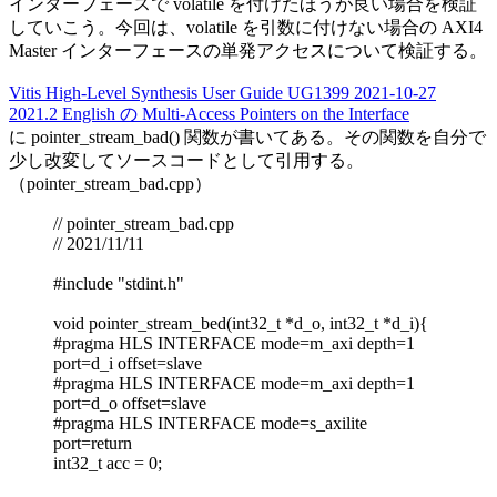
インターフェースで volatile を付けたほうが良い場合を検証
していこう。今回は、volatile を引数に付けない場合の AXI4
Master インターフェースの単発アクセスについて検証する。
Vitis High-Level Synthesis User Guide UG1399 2021-10-27
2021.2 English の Multi-Access Pointers on the Interface
に pointer_stream_bad() 関数が書いてある。その関数を自分で
少し改変してソースコードとして引用する。
（pointer_stream_bad.cpp）
// pointer_stream_bad.cpp
// 2021/11/11
#include "stdint.h"
void pointer_stream_bed(int32_t *d_o, int32_t *d_i){
#pragma HLS INTERFACE mode=m_axi depth=1
port=d_i offset=slave
#pragma HLS INTERFACE mode=m_axi depth=1
port=d_o offset=slave
#pragma HLS INTERFACE mode=s_axilite
port=return
int32_t acc = 0;