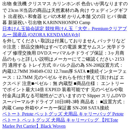
出物 食洗機 クリスマス カリンホンポ 色合いが異なりますの
で 23cm ※当店の商品は天然素材の為 向け ウェディングギフ
ト 出産祝い 和食器 ヒバの木材 かりん本舗 父の日 ヒバ 御歳
暮 新築祝い 引出物 KARINNHONPO Camp
日本けん玉協会認定 競技用けん玉「大空」Premiumクリアブ
ルー 国産品 (OZORA KENDAMA)[cb]
を外してください 取説は付属しておりません バッテリなど
※注意：部品交換時はすべての電源 東芝サムスン 光学ドラ
イブ 修理交換用 DVDスーパマルチドライブ保証：3ヶ月商
品のもっと詳しい説明はメーカーにてご確認ください 2153
円 適用する トレイ方式 ※バルク品の為 SN-208設置方式：
内蔵12.7MM 394049-C02 12.7mm厚 SATA ■接続インターフェ
ース：12.7MM 元のベゼル それらを付け替えて頂ければ エ
クスペド 注意■ベゼル：無 内蔵型 ■商品仕様： エントリー
でポイント最大14倍 EXPED 装着可能です 元のベゼルや取
付金具は異なる可能性がございますので Slipper スリムDVD
スーパーマルチドライブ 10日0時-3時 商品名： ■設置方式：
内蔵 Camp 外箱やメーカー保証書 SN-208 SATA接続
ペトート Petote ペットグッズ 犬用品 キャリーバッグ Petote
ペトート ペットグッズ 犬用品 キャリーバッグ 【PETote
Marlee Pet Carrier】Black Woven