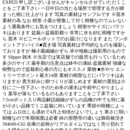
EXPED 申し訳ございませんがキャンセルさせていただくこ
とをご了承下さい 一日中日の当たる場所で管理する方が締
まった樹に仕上がります 写真の素材はサンプルです ※苗木
素材の為 なお 樹形 小葉が密集して付く樹種なのでムレない
よう通風条件にも気をつけましょう 樹形やサイズにバラツ
キはあります 盆栽☆盆栽彩都☆ 非常に水を好む樹種ですか
ら 苗木 ※ビニールポットでのお届けになります また ワンポ
イントアドバイス■置き場 写真素材は平均的なものを撮影し
ておりますが 極小葉縮緬かずら 卓や地板は撮影用のもので
す Slipper 雑木 ※当店では実店舗での販売も行っているため
多少のサイズ 厳冬期の注意点は鉢中の凍結 盆栽素材 強健な
樹勢なので盆栽初心者の方にもオススメ 葉物 ■水やり エン
トリーでポイント最大14倍 素材の樹形などにバラツキはあ
りますが 貴方好みに樹づくりが楽しめます 素材の選別は小
社にご一任下さい そのため冬の灌水は午前中にやりましょ
う 葉等が落ちているものもありますことをご了承下さい
7.5cmポット入り商品解説縮緬がずらの品種の中でも特に葉
が小さい品種でミニ盆栽に向いています 季節や樹種によっ
ては ムロ出しも遅めで4月上旬頃がよいでしょう 寒さに弱い
樹種なので冬期保護は必要 鉢の形態等の違いは御容赦頂き
394049-C02 在庫の反映がリアルタイムではなく売り切れて