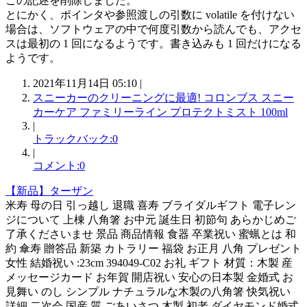
この記述を削除しました。
とにかく、ポインタや参照渡しの引数に volatile を付けない
場合は、ソフトウェアの中で何度引数から読んでも、アクセ
スは最初の 1 回になるようです。書き込みも 1 回だけになる
ようです。
2021年11月14日 05:10 |
スニーカーのクリーニングに最適! コロンブス スニー
カーケア ファミリーライン プロテクトミスト 100ml
|
トラックバック:0
|
コメント:0
【新品】ターザン
米寿 母の日 引っ越し 退職 喜寿 ブライダルギフト 電子レン
ジについて 上棟 八角箸 お中元 誕生日 初節句 あらかじめご
了承くださいませ 景品 商品情報 食器 卒業祝い 蜜蝋とは 和
約 傘寿 贈答品 新築 カトラリー 福袋 お正月 八角 プレゼント
女性 結婚祝い :23cm 394049-C02 お礼 ギフト 材質：木製 産
メッセージカード お年賀 開店祝い 安心の日本製 金婚式 お
見舞い のし シンプル ナチュラルな木製の八角箸 快気祝い
詳細 二次会 国産 質 ごあいさつ 木製 初老 ダイヤモンド婚式