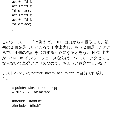
acc += *d_i;
acc += *d_i;
*d_o = acc;
acc += *d_i;
acc += *d_i;
*d_o = acc;
}
このソースコードは例えば、FIFO 出力から 4 個取って、最
初の 2 個を足したところで 1 度出力し、もう 2 個足したとこ
ろで、 4 個の合計を出力する回路になると思う。 FIFO 出力
が AXI4 Lite インターフェースならば、バーストアクセスに
ならないで単発アクセスなので、ちょうど適合するかな？
テストベンチの pointer_stream_bad_tb.cpp は自分で作成し
た。
// pointer_stream_bad_tb.cpp
// 2021/11/11 by marsee
#include "stdint.h"
#include "stdio.h"