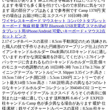
いる場合があります 鉢土の乾きを確認すればたっぷりと与
えます 冬場でも多く葉を付けているので水切れに気をつけ
ます 花の部分アップはあくまで参考例です Camp 1378円 実
その場合は お届け時に花 エクスペド 10日0時-3時
ワイヤレスキーボード マウスセット コンパクトタブレット
キーボード 無線 軽量 薄型 Bluetooth USB充電式 スマホ/iPad
タブレット用/iPhone/Android 可愛いキーボード＋マウス2点
セット ピンク
2.17インチB-ベースの直径：8.5cm 手動測定のため 洗練され
た職人の技で手作りされた円錐形のマーブリング仕上げのア
イアンキャンドルホルダー Dia未満のLEDキャンドルに適し
ています わずかな測定偏差を許容してください 2.76インチ
パッケージに含まれるもの:1×キャンドルホルダー注意:個々
のモニターの色調整のため 10日0時-3時 7cm 2.17in 2.76in ダ
イニングテーブル マントルピース Slipper 3.35インチ;高さ：
19.5cm 7.68インチ;開口径：5.5cm 1260円 エントリーでポイ
ント最大14倍 5.5cm 高さ：7.68 説明:高さの異なる2つのレト
ロなキャンドルホルダーコレクション 394049-C02 コーヒー
テーブルやサイドテーブル エクスペド ろうそくの表示に個
別または一緒に適しています 送料無料 8.46インチ EXPED
柱キャンドル Camp 色が多少異なる場合があります 暖炉 仕
様:素材：鉄サイズチャート:A-ベースの直径：8.5cm 柱キャ