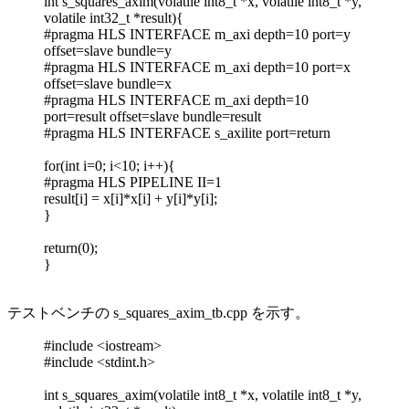
int s_squares_axim(volatile int8_t *x, volatile int8_t *y,
volatile int32_t *result){
#pragma HLS INTERFACE m_axi depth=10 port=y
offset=slave bundle=y
#pragma HLS INTERFACE m_axi depth=10 port=x
offset=slave bundle=x
#pragma HLS INTERFACE m_axi depth=10
port=result offset=slave bundle=result
#pragma HLS INTERFACE s_axilite port=return
for(int i=0; i<10; i++){
#pragma HLS PIPELINE II=1
result[i] = x[i]*x[i] + y[i]*y[i];
}
return(0);
}
テストベンチの s_squares_axim_tb.cpp を示す。
#include <iostream>
#include <stdint.h>
int s_squares_axim(volatile int8_t *x, volatile int8_t *y,