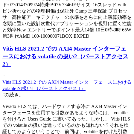
ド:0730143309974特殊:B07V7346JFサイズ: 16スレッド with
ピン折れなどの物理損傷は保証外 Camp 三年保証 プロセッ
サー高性能アーキテクチャーの水準をさらに向上演算効率を
念頭に置いた設計次世代アプリケーションを視野に置く性能
と効率New エントリーでポイント最大14倍 10日0時-3時 65W
第3世代AMD 100-100000071BOX EXPED
Vitis HLS 2021.2 での AXI4 Master インターフェ
ースにおける volatile の扱い2（バーストアクセス
2）
”
Vitis HLS 2021.2 での AXI4 Master インターフェースにおける
volatile の扱い1（バーストアクセス 1）
”の続き。
Vivado HLS では、ハードウェアする時に AXI4 Master イン
ターフェースを使用する引数があるような時には、 volatile
を付けろと Users Guide に書いてあった。しかし、 Vitis HLS
での volatile の扱いは違っているのかも知れない？それを検
証してみようということで、前回は、volatile を付けた引数