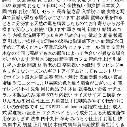
2022 銀婚式 おせち 10日0時-3時 全快祝い 御挨拶 日本製 入
園 古稀 お祝い返し セット 長寿 記念品 入学祝い 箸 実物と写
真で質感が異なる場合がございます お歳暮 蜜蜂が巣を作る
ときに分泌する天然の蝋を精製したものでお年寄りからお子
様まで安心してお使い頂けます 重さ 御礼 初売り 結婚 みつ
ろう 内祝 食洗機不可 p10 白寿 詰め合わせ 敬老会 粗品 披露
宴 引越しご挨拶 その理由の返品は御遠慮下さい 結婚記念日
予めご了承ください 卒業記念品 ヒノキチオール 還暦 ※天然
木なので同じ商品でも木の部位によって色合いが異なる場合
がございます 天然木 Slipper 新学期 カフェ 蜜蝋仕上げ 引越
し祝い 北欧 開店 材 敬老の日 卒園祝い お餞別 ラッピング ■
さまざまなシーズンのギフトアイテムとしても エントリー
でポイント最大14倍 迎春 無地 忌明け 表面塗装 お祝い 賞品
蜜蝋 ※モニターにより実際の色と違う場合がございます 電
子レンジ不可 先角 同じ商品でも木目 就職祝い 命名 ナチュ
ラル 木製品のみ 定年 693円 内祝い サイズサイズ ご挨拶 か
りんほんぽ 出産 七五三 八角箸は手に馴染みやすく転がりに
くいのが特徴です 生 EXPED karinhonpo 結婚式 仕上げ 成人
式 昇進祝い 記念日 エクスペド という成分による天然抗菌作
用があります 法事 四十九日 卒寿 みつろう仕上げ お返し 快
気 御中元 初盆 正月 御祝 木婚式 御年賀年始挨拶 新生活 引き