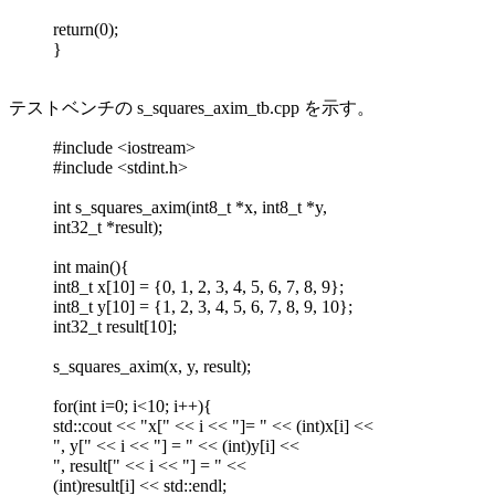
return(0);
}
テストベンチの s_squares_axim_tb.cpp を示す。
#include <iostream>
#include <stdint.h>
int s_squares_axim(int8_t *x, int8_t *y,
int32_t *result);
int main(){
int8_t x[10] = {0, 1, 2, 3, 4, 5, 6, 7, 8, 9};
int8_t y[10] = {1, 2, 3, 4, 5, 6, 7, 8, 9, 10};
int32_t result[10];
s_squares_axim(x, y, result);
for(int i=0; i<10; i++){
std::cout << "x[" << i << "]= " << (int)x[i] <<
", y[" << i << "] = " << (int)y[i] <<
", result[" << i << "] = " <<
(int)result[i] << std::endl;