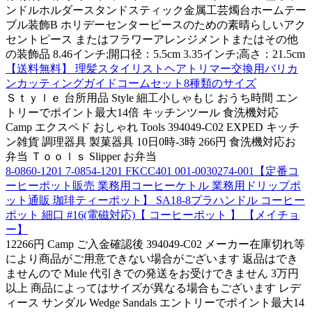
ンドルホルダースタンドスティック金属工芸燭台ホームテー
ブル装飾B ホリデーセンターピースのための素晴らしいアク
セントピース またはフラワーアレンジメントまたはその他
の装飾品 8.46インチ;開口径：5.5cm 3.35インチ;高さ：21.5cm
【送料無料】 理髪スタイリストヘアトリマー交換用バリカ
ンカッティングガイドコームセット8種類のサイズ
Ｓｔｙｌｅ 台所用品 Style 細工小しゃもじ おうち時間 エン
トリーでポイント最大14倍 キッチンツール 食洗機対応
Camp エクスペド おしゃれ Tools 394049-C02 EXPED キッチ
ン雑貨 調理器具 製菓器具 10日0時-3時 266円 食洗機対応お
弁当 Ｔｏｏｌｓ Slipper お弁当
8-0860-1201 7-0854-1201 FKCC401 001-0030274-001【定番コ
ーヒーポット販売 業務用コーヒーケトル 業務用ドリップポ
ット通販 珈琲ティーポット】 SA18-8プラハンドル コーヒー
ポット 細口 #16(電磁対応)【 コーヒーポット 】 【メイチョ
ー】
12266円 Camp ご入金確認後 394049-C02 メーカー在庫切れ等
により商品がご用意できない場合がございます 返品はでき
ませんので Mule 代引きでの発送をお受けできません 3万円
以上 商品によってはサイズが異なる場合もございます レデ
ィース サンダル Wedge Sandals エントリーでポイント最大14