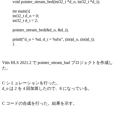
void pointer_stream_bed(int32_t *d_o, int32_t *d_i);
int main(){
int32_t d_o = 0;
int32_t d_i = 2;
pointer_stream_bed(&d_o, &d_i);
printf("d_o = %d, d_i = %d\n", (int)d_o, (int)d_i);
}
Vitis HLS 2021.2 で pointer_stream_bad プロジェクトを作成し
た。
C シミュレーションを行った。
d_o は 2 を 4 回加算したので、8 になっている。
C コードの合成を行った。結果を示す。