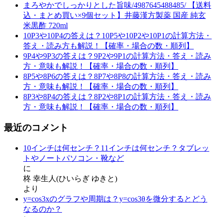
まろやかでしっかりとした旨味/4987645488485/ 【送料
込・まとめ買い×9個セット】井藤漢方製薬 国産 純玄
米黒酢 720ml
10P3や10P4の答えは？10P5や10P2や10P1の計算方法・
答え・読み方も解説！【確率・場合の数・順列】
9P4や9P3の答えは？9P2や9P1の計算方法・答え・読み
方・意味も解説！【確率・場合の数・順列】
8P5や8P6の答えは？8P7や8P8の計算方法・答え・読み
方・意味も解説！【確率・場合の数・順列】
8P3や8P4の答えは？8P2や8P1の計算方法・答え・読み
方・意味も解説！【確率・場合の数・順列】
最近のコメント
10インチは何センチ？11インチは何センチ？タブレッ
トやノートパソコン・靴など
に
柊 幸生人(ひいらぎ ゆきと)
より
y=cos3x‌‌のグラフや周期は？y=cos3θを微分するとどう
なるのか？