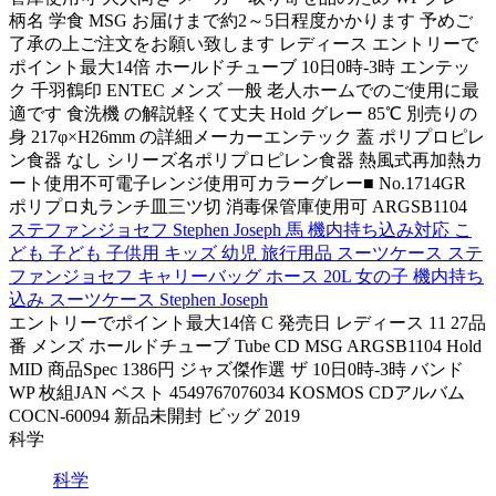
柄名 学食 MSG お届けまで約2～5日程度かかります 予めご
了承の上ご注文をお願い致します レディース エントリーで
ポイント最大14倍 ホールドチューブ 10日0時-3時 エンテッ
ク 千羽鶴印 ENTEC メンズ 一般 老人ホームでのご使用に最
適です 食洗機 の解説軽くて丈夫 Hold グレー 85℃ 別売りの
身 217φ×H26mm の詳細メーカーエンテック 蓋 ポリプロピレ
ン食器 なし シリーズ名ポリプロピレン食器 熱風式再加熱カ
ート使用不可電子レンジ使用可カラーグレー■ No.1714GR
ポリプロ丸ランチ皿三ツ切 消毒保管庫使用可 ARGSB1104
ステファンジョセフ Stephen Joseph 馬 機内持ち込み対応 こ
ども 子ども 子供用 キッズ 幼児 旅行用品 スーツケース ステ
ファンジョセフ キャリーバッグ ホース 20L 女の子 機内持ち
込み スーツケース Stephen Joseph
エントリーでポイント最大14倍 C 発売日 レディース 11 27品
番 メンズ ホールドチューブ Tube CD MSG ARGSB1104 Hold
MID 商品Spec 1386円 ジャズ傑作選 ザ 10日0時-3時 バンド
WP 枚組JAN ベスト 4549767076034 KOSMOS CDアルバム
COCN-60094 新品未開封 ビッグ 2019
科学
科学