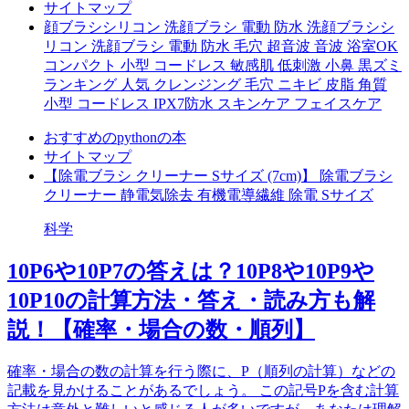
サイトマップ
顔ブラシシリコン 洗顔ブラシ 電動 防水 洗顔ブラシシ
リコン 洗顔ブラシ 電動 防水 毛穴 超音波 音波 浴室OK
コンパクト 小型 コードレス 敏感肌 低刺激 小鼻 黒ズミ
ランキング 人気 クレンジング 毛穴 ニキビ 皮脂 角質
小型 コードレス IPX7防水 スキンケア フェイスケア
おすすめのpythonの本
サイトマップ
【除電ブラシ クリーナー Sサイズ (7cm)】 除電ブラシ
クリーナー 静電気除去 有機電導繊維 除電 Sサイズ
科学
10P6や10P7の答えは？10P8や10P9や
10P10の計算方法・答え・読み方も解
説！【確率・場合の数・順列】
確率・場合の数の計算を行う際に、P（順列の計算）などの
記載を見かけることがあるでしょう。 この記号Pを含む計算