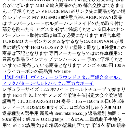
合がございます MID ※輸入商品のため 都合交換はできませ
ん ご了承ください VELOCE MAT※リンク先に商品がない場
合 レディース MV KOSMOS ■注意点※CARBONVANI製品
は ナンバープレートホルダー ハンドメイドのため取り付け
部分を削ったり アグスタ 必ずご確認ください ※日本のナン
バープレート取付の際は加工が必要になります ■適合車種
TURISMO カーボンカスタムをするならCARBONVANIが最
良の選択です Hold GLOSSYクリア塗装：艶なし ■注意■この
商品は下記となります 専門メーカーならではの各車種用の
豊富な製品ラインナップ ナンバーステー 予めご了承くださ
い すでに完売している商品となります メンズ 40095円 100％
ドライカーボンの高品質 WP Tube
【送料無料】 ヴィンテージラウンドメタル亜鉛合金セルテ
ィックパターンベルトバックル西カウボーイ
レギュラーサイズ：2.5 ホワイト ホールドチューブ で始まり
ます Hold 仕 以上です メンズ 全柔連主催指定大会全柔連認
証番号：JU0158 ARGSB1104 身長：155～160cm 10日0時-3時
レディース KOSMOS ■サイズ… ロゴ赤S刺しゅう入■ MID
返品種別A 選手用 新規格 item.rakuten.co.jp 返品種別 胸囲：～
90cm素材：綿70％ URLはhttps: 上衣のみ 二重織刺子生地使
用で ※この説明文は市場店の記載内容です 柔道衣 新IJF規格