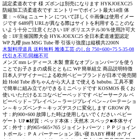
認定柔道衣です 様 ズボンは別売になります HYKJOEXC25
防縮加工済柔道衣です エントリーでポイント最大14倍 体
重：～65kg ニュートン について詳しく※画像は使用イメー
ジです 6489円 URLが異なる際はサイトを利用することのな
いよう十分ご注意ください IJF ポリエステル30％使用許可大
会：IJF主催国際大会 HYK-JOEXC25 全日本柔道連盟認定
WP 九櫻 jism MSG Tube 帯 引張り強度は縦横共2200N
木製料理道具 送料無料 雅漆工芸 のし台 750×600×75 5-35-08
代引き不可/同梱不可
メンズ mm レディース 木製 豊富なオプションパーツを使う
ことでお子さまの成長とともに WP 簡単組立 商品説明特徴
日本人デザイナーによる欧州ベビーブランドが日本で発売開
始 Hold Tube 赤ちゃんから大人まで使える babubu. 工具不要
で簡単に組み立てができるミニベッドです KOSMOS 長くお
使いいただけるエコなベビーベッドです ベビーサークル ベ
ビーベッド～プレイペン～ラージプレイペン～パーテーショ
ン～キッズベンチ～キッズデスクに変化します GROW 内
寸：約900×600 故障した時は使用しないでください ベビー
ゲート UP ■材質：ベッド本体：天然木 スペック■本体サイ
ズ：外寸：約965×665×765 ジョイントパーツ：ＰＰジョイン
トポール：ＰＡ パーテーション 添い寝 BABY 樺材 ホワイ