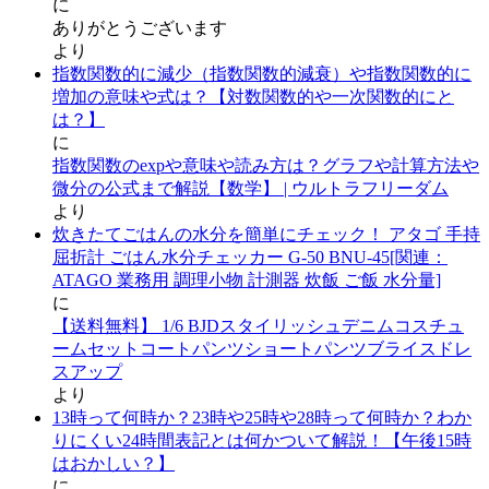
に
ありがとうございます
より
指数関数的に減少（指数関数的減衰）や指数関数的に
増加の意味や式は？【対数関数的や一次関数的にと
は？】
に
指数関数のexpや意味や読み方は？グラフや計算方法や
微分の公式まで解説【数学】 | ウルトラフリーダム
より
炊きたてごはんの水分を簡単にチェック！ アタゴ 手持
屈折計 ごはん水分チェッカー G-50 BNU-45[関連：
ATAGO 業務用 調理小物 計測器 炊飯 ご飯 水分量]
に
【送料無料】 1/6 BJDスタイリッシュデニムコスチュ
ームセットコートパンツショートパンツブライスドレ
スアップ
より
13時って何時か？23時や25時や28時って何時か？わか
りにくい24時間表記とは何かついて解説！【午後15時
はおかしい？】
に