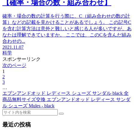
【確率・場合の数・組み合わせ】
確率・場合の数の計算を行う際に、C（組み合わせの数の計
算）などの記載を見かけることがあるでしょう。 この記号C
を含む計算方法は意外と難しいと感じる人が多いですが、あ
なたは理解できていますか。 ここでは、このCを含んだ組み
合わせの...
2021.11.07
科学
スポンサーリンク
次のページ
1
2
3
…
エブンアンドオッド レディース シューズ サンダル black 全
商品無料サイズ交換 エブンアンドオッド レディース サンダ
ル シューズ Mules - black
最近の投稿