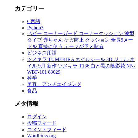
カテゴリー
C言語
Python3
ベビー コーナーガード コーナークッション 波型
タイプ 赤ちゃん ケガ防止 クッション 全長5メー
トル 直接に使う テープが予メ貼る
ビジネス用語
ツメキラ TUMEKIRA ネイルシール 3D ジェル ネ
イル 9月 新作 ツメキラ T136 白と黒の陰影花 NN-
WBF-101 83029
科学
美容、アンチエイジング
食品
メタ情報
ログイン
投稿フィード
コメントフィード
WordPress.org