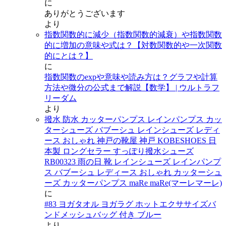
に
ありがとうございます
より
指数関数的に減少（指数関数的減衰）や指数関数
的に増加の意味や式は？【対数関数的や一次関数
的にとは？】
に
指数関数のexpや意味や読み方は？グラフや計算
方法や微分の公式まで解説【数学】 | ウルトラフ
リーダム
より
撥水 防水 カッターパンプス レインパンプス カッ
ターシューズ バブーシュ レインシューズ レディ
ース おしゃれ 神戸の靴屋 神戸 KOBESHOES 日
本製 ロングセラー すっぽり撥水シューズ
RB00323 雨の日 靴 レインシューズ レインパンプ
ス バブーシュ レディース おしゃれ カッターシュ
ーズ カッターパンプス maRe maRe(マーレマーレ)
に
#83 ヨガタオル ヨガラグ ホットエクササイズバ
ンドメッシュバッグ 付き ブルー
より