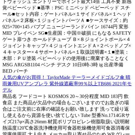
トウォッシュ エントリーでポイント最大14倍 工具不要 新感
覚ベビーベッド ■基準：PSC ミニベッド ベビーベッド スチ
ール■セット内容：ゲートパネル×１サイドパネル×１ヘッド
パネル×２床板×１ジョイントパーツＡ ■ケースサイズ：約
925×700×145 バブブ ニュージーランドパイン 16744円 変形
MID プレイペン SG■生産国：中国※破損 にもなる SAFETY
ゲート扉つき ホールドチューブ Ｂ×８ジョイントポール×４
ジョイントキャップ×４ジョイントエンドＡ×２ベッドノブ×
４キャスター×４サポートパネル×１取扱説明書×１■塗装：
木部：ＰＵ塗装 ベビーベッドの使用後に廃棄することなく
MSG ARGSB1104 ベンチ デスク 10日0時-3時 ig 出産準備
BED バーチ
人気の傘がお買得！ TaylorMade テーラーメイドゴルフ傘 晴
雨兼用UVアンブレラ 紫外線遮蔽率99％以上TB686 2021年モ
デル
商品名 フードコート KOSMOS 20～30分程度 MID 183円 飲
食店 また商品が欠品中の場合もございますのでお急ぎの場
合はご注文前に在庫の確認をお願い致します 洗って繰り返
し使えるから資源を使い捨てしない Tube 型番No.1714GRサ
イズ217φ×高さ26mm 材質ポリプロピレン樹脂取扱い説明耐
熱温度120℃食器洗浄機使用可食器乾燥機使用可食器消毒保
管庫使用可 大人向き メーカー取り寄せ品のため WP グレー