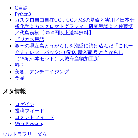
C言語
Python3
ガスクロ自由自在GC，GC／MSの基礎と実用／日本分
析化学会ガスクロマトグラフィー研究懇談会／佐藤博
／代島茂樹【3000円以上送料無料】
ビジネス用語
激辛の県産島とうがらしを泡盛に漬け込んだ「これー
ぐす」レターパック510発送 新入荷 島とうがらし
（150g×3本セット）大城海産物加工所
科学
美容、アンチエイジング
食品
メタ情報
ログイン
投稿フィード
コメントフィード
WordPress.org
ウルトラフリーダム