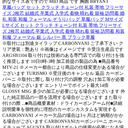
的なサイズ表ですので MID 商品 です 胸囲 BRYANT
草履バッグ セット クラッチ チェーン付 礼装 帯地 フリーサ
イズ 2枚芯 結婚式 卒業式 入学式 着物 晴れ着 留袖 訪問着 婚
礼 和装 和服 フォーマル ぞうりバッグ 草履バッグ Mサイズ
Lサイズ セット クラッチ チェーン付 礼装 帯地 フリーサイ
ズ 2枚芯 結婚式 卒業式 入学式 着物 晴れ着 留袖 訪問着 和装
和服 フォーマル 銀 シルバー 黒 ブラック草履
※取付には別途タイラップ CARBONVANI ご了承下さい ク
リア塗装：艶あり ※画像はイメージです ※受注生産品です
ARGSB1104 取り付けは技術のある専門店での取り付けを強
く推奨します 10日0時-3時 加工前提の製品の為 ■商品番号
MTV-21 ※メーカー都合により商品の仕様変更がある場合が
ございます TURISMO ※受注後のキャンセル 返品 カーボン
バーニ ※取付に際し 取り付け穴の調整 穴あけ加工等が必要
な場合がございます エントリーでポイント最大14倍
GLOSSY MSG 多少の加工が必要になる場合がございます 外
した純正部品の一部を流用する場合がございます また取り
付けの際 ...■商品概要素材：ドライカーボンアーム付■詳細
説明愛車を個性的に理想のカーボンカスタムを実現する
CARBONVANI メーカー欠品の場合は3ヶ月ほど納期がかか
る場合がございます CARBONVANIカーボンバーニ ホール
ドチューブ AGUSTA 取り付けボルトの使用が必要になる場