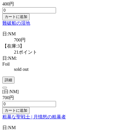
400円
カートに追加
難破船の湿地
日:NM
700円
【在庫:3】
21ポイント
日:NM:
Foil
sold out
詳細
[日:NM]
700円
カートに追加
粗暴な聖戦士 | 月憤怒の粗暴者
日:NM