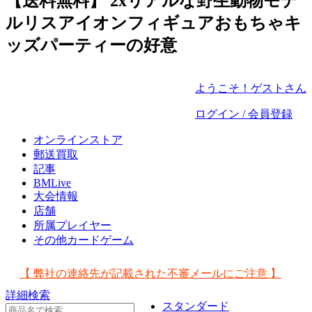
【送料無料】 2xリアルな野生動物モデ
ルリスアイオンフィギュアおもちゃキ
ッズパーティーの好意
ようこそ！ゲストさん
ログイン / 会員登録
オンラインストア
郵送買取
記事
BMLive
大会情報
店舗
所属プレイヤー
その他カードゲーム
【 弊社の連絡先が記載された不審メールにご注意 】
詳細検索
スタンダード