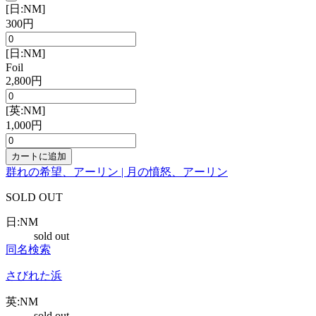
[日:NM]
300円
[日:NM]
Foil
2,800円
[英:NM]
1,000円
カートに追加
群れの希望、アーリン | 月の憤怒、アーリン
SOLD OUT
日:NM
sold out
同名検索
さびれた浜
英:NM
sold out