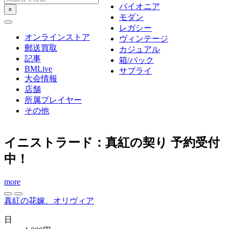
パイオニア
モダン
レガシー
オンラインストア
ヴィンテージ
郵送買取
カジュアル
記事
箱/パック
BMLive
サプライ
大会情報
店舗
所属プレイヤー
その他
イニストラード：真紅の契り 予約受付
中！
more
真紅の花嫁、オリヴィア
日