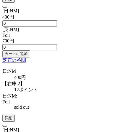
[日:NM]
400円
[英:NM]
Foil
700円
カートに追加
落石の谷間
日:NM
400円
【在庫:2】
12ポイント
日:NM:
Foil
sold out
詳細
[日:NM]