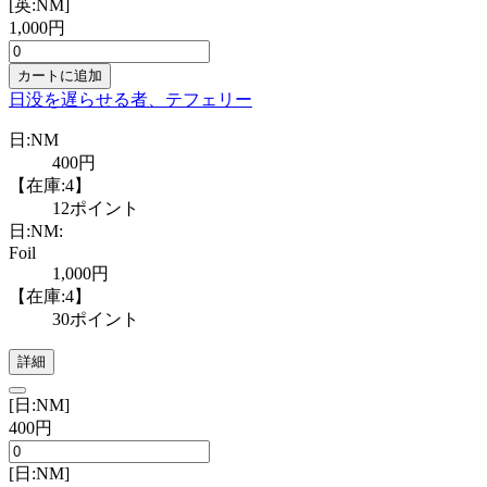
[英:NM]
1,000円
カートに追加
日没を遅らせる者、テフェリー
日:NM
400円
【在庫:4】
12ポイント
日:NM:
Foil
1,000円
【在庫:4】
30ポイント
詳細
[日:NM]
400円
[日:NM]