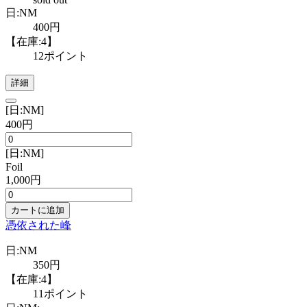
日:NM
400円
【在庫:4】
12ポイント
詳細
[日:NM]
400円
[日:NM]
Foil
1,000円
カートに追加
憑依された峰
日:NM
350円
【在庫:4】
11ポイント