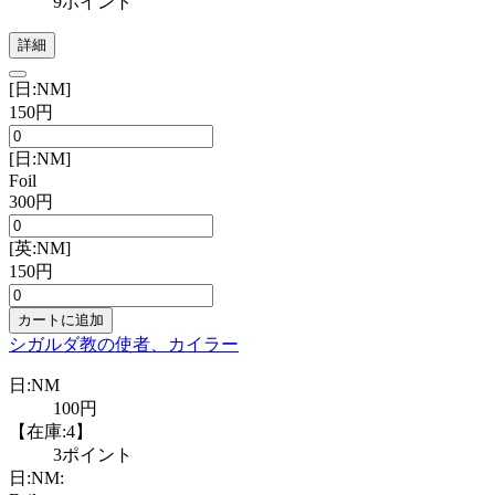
9ポイント
詳細
[日:NM]
150円
[日:NM]
Foil
300円
[英:NM]
150円
カートに追加
シガルダ教の使者、カイラー
日:NM
100円
【在庫:4】
3ポイント
日:NM: