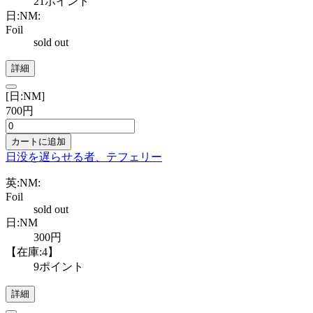
21ポイント
日:NM:
Foil
sold out
詳細
[日:NM]
700円
カートに追加
日没を遅らせる者、テフェリー
英:NM:
Foil
sold out
日:NM
300円
【在庫:4】
9ポイント
詳細