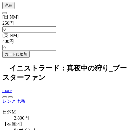
詳細
[日:NM]
250円
[英:NM]
400円
カートに追加
イニストラード：真夜中の狩り_ブー
スターファン
more
レンと七番
日:NM
2,800円
【在庫:4】