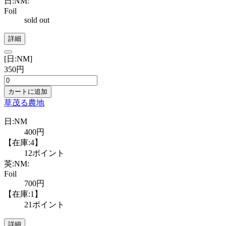
日:NM:
Foil
sold out
詳細
[日:NM]
350円
カートに追加
草茂る農地
日:NM
400円
【在庫:4】
12ポイント
英:NM:
Foil
700円
【在庫:1】
21ポイント
詳細