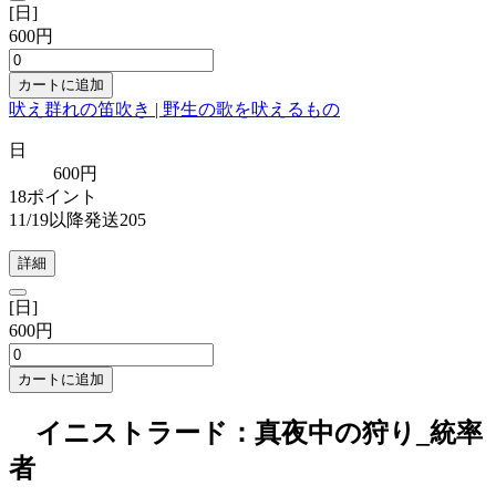
[日]
600円
カートに追加
吠え群れの笛吹き | 野生の歌を吠えるもの
日
600円
18ポイント
11/19以降発送205
詳細
[日]
600円
カートに追加
イニストラード：真夜中の狩り_統率
者