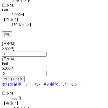
84ポイント
日:NM:
Foil
5,000円
【在庫:2】
150ポイント
詳細
[日:NM]
2,800円
[日:NM]
Foil
5,000円
カートに追加
群れの希望、アーリン | 月の憤怒、アーリン
日:NM
700円
【在庫:4】