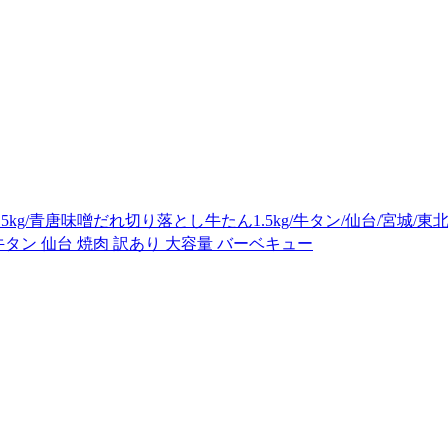
kg/青唐味噌だれ切り落とし牛たん1.5kg/牛タン/仙台/宮城
牛タン 仙台 焼肉 訳あり 大容量 バーベキュー