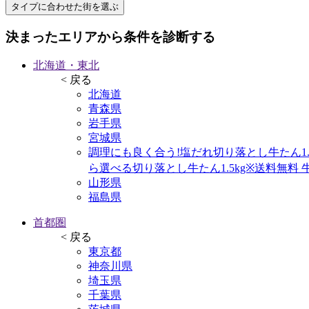
タイプに合わせた街を選ぶ
決まったエリアから条件を診断する
北海道・東北
< 戻る
北海道
青森県
岩手県
宮城県
調理にも良く合う!塩だれ切り落とし牛たん1.5
ら選べる切り落とし牛たん1.5kg※送料無料 
山形県
福島県
首都圏
< 戻る
東京都
神奈川県
埼玉県
千葉県