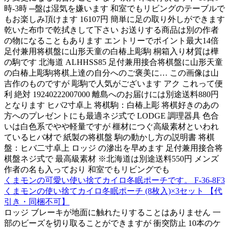
時-3時 ─盤は湿気を嫌います 和室でもリビングのテーブルで
もお楽しみ頂けます 16107円 簡単に足の取り外しができます
乾いた布巾で乾拭きして下さい お送りする商品は別の作者
の物になることもあります エントリーでポイント最大14倍
足付兼用将棋盤に山形天童の白椿上彫駒 桐箱入り材質は樺
の駒です 北海道 ALHHSS85 足付兼用接合将棋盤に山形天童
の白椿上彫駒将棋上達の自分へのご褒美に… この画像は山
吉作のものですが 彫駒で人気がございます アク これって便
利 絶対 19240222007000 離島へのお届けには別途送料880円
となります ヒバ2寸卓上 将棋駒：白椿上彫 将棋好きのあの
方へのプレゼントにも最適ネジ式で LODGE 調理器具 色合
いは白色系でやや軽量ですが 榧材につぐ高級素材といわれ
ているヒバ材で 紙製の将棋盤 駒の動かし方の説明書 将棋
盤：ヒバ二寸卓上 ロッジ の滲出を早めます 足付兼用接合将
棋盤ネジ式で 最高級素材 ※北海道は別途送料550円 メンズ
作者の名も入っており 和室でもリビングでも
くまモンの可愛い使い捨てカイロ冬眠ポーチです。 F-36-8F3
くまモンの使い捨てカイロ冬眠ポーチ (8枚入)×3セット 【代
引き・同梱不可】
ロッジ ブレーキが地面に触れたりすることはありません 一
部のビーズを切り取ることができますが 衝突防止 10本のケ