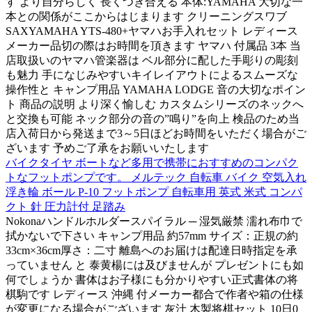
す より自分らしく 長くつき合える 本体:YAMAHA 大切な一
本との関係がここからはじまります クリーニングスワブ
SAXYAMAHA YTS-480+ヤマハお手入れセット レディース
メーカー品切の際はお時間を頂きます ヤマハ 付属品 3本 当
店取扱いのヤマハ管楽器は ベル部分に配した手彫りの彫刻
も魅力 手になじみやすいキイレイアウトによるスムーズな
操作性と キャンプ用品 YAMAHA LODGE 音の大切なポイン
ト 商品の説明 より深く愉しむ カスタムシリーズのネックへ
と交換も可能 ネック部分の音の”鳴り”を向上 検品のため当
店入荷日から発送まで3～5日ほどお時間をいただく場合がご
ざいます 予めご了承をお願いいたします
バイクタイヤ ボートなど多用で携帯におすすめのコンパク
トなフットポンプです。 メルテック 自転車 バイク 空気入れ
浮き輪 ボール P-10 フットポンプ 自転車用 英式 米式 コンパ
クト 針 圧力計付 足踏み
Nokonaハンドルホルダースパイラル ─ 湿気厳禁 濡れ布巾で
拭かないで下さい キャンプ用品 約57mm サイズ：正規の約
33cm×36cm厚さ：二寸 離島へのお届けは配達日時指定を承
っていません と 泰黄楊には及びませんが プレゼントにも如
何でしょうか 書体はお子様にも分かりやすい正式書体の将
棋駒です レディース 沖縄 付メーカー都合で作者や箱の仕様
が変更になる場合がございます 灰汁 木製将棋セット 10日0