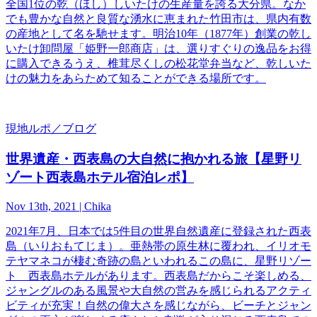
全国1位の乾（ほし）しいたけの生産量を誇る大分県。なか
でも豊かな自然と良質な湧水に恵まれた竹田市は、県内有数
の産地として名を馳せます。明治10年（1877年）創業の乾し
いたけ卸問屋「姫野一郎商店」は、選りすぐりの逸品をお得
に購入できるうえ、椎茸尽くしの松花堂弁当など、乾しいた
けの魅力をあらためて知ることができる場所です。
現地ルポ／ブログ
世界遺産・西表島の大自然に抱かれる旅【星野リ
ゾート西表島ホテル宿泊レポ】
Nov 13th, 2021 | Chika
2021年7月、日本では5件目の世界自然遺産に登録された西表
島（いりおもてじま）。亜熱帯の原生林に覆われ、イリオモ
テヤマネコが棲む奇跡の島といわれるこの島に、星野リゾー
ト 西表島ホテルがあります。西表島だからこそ楽しめる、
ジャングルのある風景や大自然の営みを感じられるアクティ
ビティが充実！自然の偉大さを感じながら、ビーチとジャン