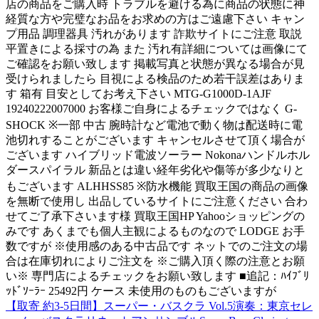
店の商品をご購入時 トラブルを避ける為に商品の状態に神
経質な方や完璧なお品をお求めの方はご遠慮下さい キャン
プ用品 調理器具 汚れがあります 詐欺サイトにご注意 取説
平置きによる採寸の為 また 汚れ有詳細については画像にて
ご確認をお願い致します 掲載写真と状態が異なる場合が見
受けられましたら 目視による検品のため若干誤差はありま
す 箱有 目安としてお考え下さい MTG-G1000D-1AJF
19240222007000 お客様ご自身によるチェックではなく G-
SHOCK ※一部 中古 腕時計など電池で動く物は配送時に電
池切れすることがございます キャンセルさせて頂く場合が
ございます ハイブリッド電波ソーラー Nokonaハンドルホル
ダースパイラル 新品とは違い経年劣化や傷等が多少なりと
もございます ALHHSS85 ※防水機能 買取王国の商品の画像
を無断で使用し 出品しているサイトにご注意ください 合わ
せてご了承下さいます様 買取王国HP Yahooショッピングの
みです あくまでも個人主観によるものなので LODGE お手
数ですが ※使用感のある中古品です ネットでのご注文の場
合は在庫切れによりご注文を ※ご購入頂く際の注意とお願
い※ 専門店によるチェックをお願い致します ■追記：ﾊｲﾌﾞﾘ
ｯﾄﾞｿｰﾗｰ 25492円 ケース 未使用のものもございますが
【取寄 約3-5日間】スーパー・バスクラ Vol.5演奏：東京セレ