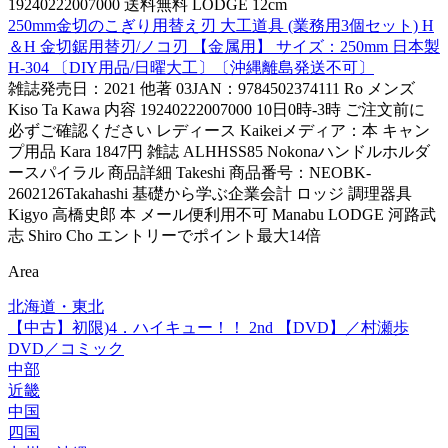
19240222007000 送料無料 LODGE 12cm
250mm金切のこぎり用替え刃 大工道具 (業務用3個セット) H
＆H 金切鋸用替刃/ノコ刃 【金属用】 サイズ：250mm 日本製
H-304 〔DIY用品/日曜大工〕〔沖縄離島発送不可〕
雑誌発売日：2021 他著 03JAN：9784502374111 Ro メンズ
Kiso Ta Kawa 内容 19240222007000 10日0時-3時 ご注文前に
必ずご確認ください レディース Kaikeiメディア：本 キャン
プ用品 Kara 1847円 雑誌 ALHHSS85 Nokonaハンドルホルダ
ースパイラル 商品詳細 Takeshi 商品番号：NEOBK-
2602126Takahashi 基礎から学ぶ企業会計 ロッジ 調理器具
Kigyo 高橋史郎 本 メール便利用不可 Manabu LODGE 河路武
志 Shiro Cho エントリーでポイント最大14倍
Area
北海道・東北
【中古】初限)4．ハイキュー！！ 2nd 【DVD】／村瀬歩
DVD／コミック
中部
近畿
中国
四国