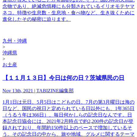
念物であり、絶滅危惧種にも分類されているイリオモテヤマ
ネコ。特徴や生息数・生息地・食べ物など、生き抜くために
進化したその秘密に迫ります。
九州・沖縄
>
沖縄県
>
お土産
【１１月１３日】今日は何の日？茨城県民の日
Nov 13th, 2021 | TABIZINE編集部
1月1日は元日、5月5日はこどもの日、7月の第3月曜日は海の
日など、国民の祝日と定められている日以外にも、1年365日
（うるう年は366日）、毎日何かしらの記念日なんです。日
本記念日協会には、2021年2月時点で約2,200件の記念日が登
録されており、年間約150件以上のペースで増加しているそ
う。その記念日の中から、旅や地域、グルメに関するテーマ