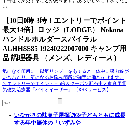
予告なく変更することがあります。あらかじめご了承くださ
い。
【10日0時-3時！エントリーでポイント
最大14倍】ロッジ（LODGE） Nokona
ハンドルホルダースパイラル
ALHHSS85 19240222007000 キャンプ用
品 調理器具 （メンズ、レディース）
気になる箇所に「磁気リング」をあてると、体中に磁力線が
いきわたり、気になるお悩み箇所に確実に働きかけます。
＼エントリーでポイント＋5倍＆クーポン配布中／家庭用電
気磁気治療器「バイオイーザー」 【RSKサービス】
いながきの駄菓子屋探訪69子どもともに成長
する年中無休の「いずみや」