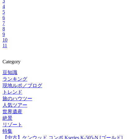
3
4
5
6
7
8
9
10
11
Category
豆知識
ランキング
現地ルポ／ブログ
トレンド
旅のハウツー
人気ツアー
世界遺産
絶景
リゾート
特集
【中古】ケンウッド コンポ Kseries K-505-N [ゴールド]