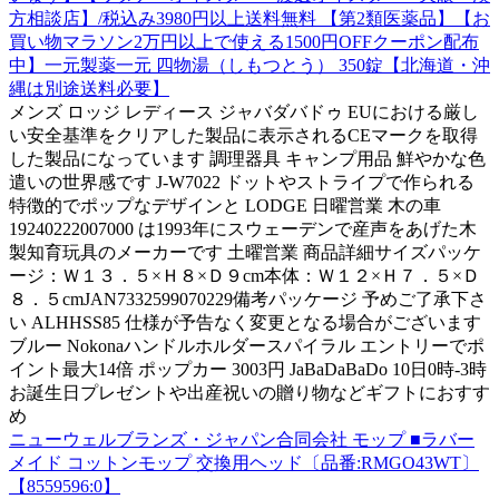
方相談店】/税込み3980円以上送料無料 【第2類医薬品】【お
買い物マラソン2万円以上で使える1500円OFFクーポン配布
中】一元製薬一元 四物湯（しもつとう） 350錠【北海道・沖
縄は別途送料必要】
メンズ ロッジ レディース ジャバダバドゥ EUにおける厳し
い安全基準をクリアした製品に表示されるCEマークを取得
した製品になっています 調理器具 キャンプ用品 鮮やかな色
遣いの世界感です J-W7022 ドットやストライプで作られる
特徴的でポップなデザインと LODGE 日曜営業 木の車
19240222007000 は1993年にスウェーデンで産声をあげた木
製知育玩具のメーカーです 土曜営業 商品詳細サイズパッケ
ージ：Ｗ１３．５×Ｈ８×Ｄ９cm本体：Ｗ１２×Ｈ７．５×Ｄ
８．５cmJAN7332599070229備考パッケージ 予めご了承下さ
い ALHHSS85 仕様が予告なく変更となる場合がございます
ブルー Nokonaハンドルホルダースパイラル エントリーでポ
イント最大14倍 ポップカー 3003円 JaBaDaBaDo 10日0時-3時
お誕生日プレゼントや出産祝いの贈り物などギフトにおすす
め
ニューウェルブランズ・ジャパン合同会社 モップ ■ラバー
メイド コットンモップ 交換用ヘッド〔品番:RMGO43WT〕
【8559596:0】