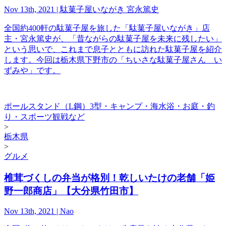
Nov 13th, 2021 | 駄菓子屋いながき 宮永篤史
全国約400軒の駄菓子屋を旅した「駄菓子屋いながき」店
主・宮永篤史が、「昔ながらの駄菓子屋を未来に残したい」
という思いで、これまで息子とともに訪れた駄菓子屋を紹介
します。今回は栃木県下野市の「ちいさな駄菓子屋さん い
ずみや」です。
ポールスタンド（L鋼）3型・キャンプ・海水浴・お庭・釣
り・スポーツ観戦など
>
栃木県
>
グルメ
椎茸づくしの弁当が格別！乾しいたけの老舗「姫
野一郎商店」【大分県竹田市】
Nov 13th, 2021 | Nao