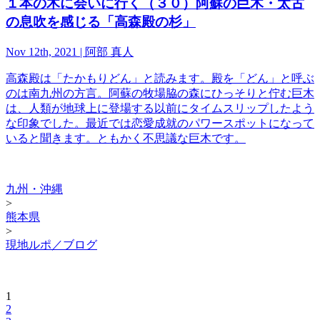
１本の木に会いに行く（３０）阿蘇の巨木・太古
の息吹を感じる「高森殿の杉」
Nov 12th, 2021 | 阿部 真人
高森殿は「たかもりどん」と読みます。殿を「どん」と呼ぶ
のは南九州の方言。阿蘇の牧場脇の森にひっそりと佇む巨木
は、人類が地球上に登場する以前にタイムスリップしたよう
な印象でした。最近では恋愛成就のパワースポットになって
いると聞きます。ともかく不思議な巨木です。
九州・沖縄
>
熊本県
>
現地ルポ／ブログ
1
2