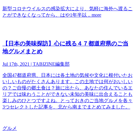
新型コロナウイルスの感染拡大により、気軽に海外へ渡るこ
とができなくなってから、はや1年半以 .. more
【日本の美味探訪】心に残る４７都道府県のご当
地グルメまとめ
Jul 17th, 2021 | TABIZINE編集部
全国47都道府県、日本には各土地の気候や文化に根付いたお
いしいものがたくさんあります。この土地では何がおいしい
の？ご自慢の郷土食は？旅に出たら、あなたの住んでいるエ
リアでは味わうことができない未知の美味に出合えることも
楽しみのひとつですよね。とっておきのご当地グルメを各々
3つセレクトした記事を、北から南までまとめてみました。
グルメ