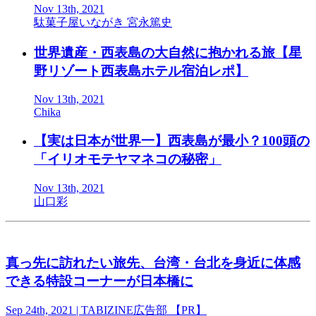
Nov 13th, 2021
駄菓子屋いながき 宮永篤史
世界遺産・西表島の大自然に抱かれる旅【星
野リゾート西表島ホテル宿泊レポ】
Nov 13th, 2021
Chika
【実は日本が世界一】西表島が最小？100頭の
「イリオモテヤマネコの秘密」
Nov 13th, 2021
山口彩
真っ先に訪れたい旅先、台湾・台北を身近に体感
できる特設コーナーが日本橋に
Sep 24th, 2021 | TABIZINE広告部 【PR】