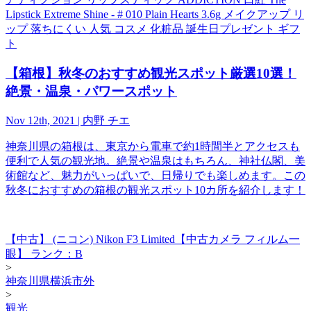
Lipstick Extreme Shine - # 010 Plain Hearts 3.6g メイクアップ リ
ップ 落ちにくい 人気 コスメ 化粧品 誕生日プレゼント ギフ
ト
【箱根】秋冬のおすすめ観光スポット厳選10選！
絶景・温泉・パワースポット
Nov 12th, 2021 | 内野 チエ
神奈川県の箱根は、東京から電車で約1時間半とアクセスも
便利で人気の観光地。絶景や温泉はもちろん、神社仏閣、美
術館など、魅力がいっぱいで、日帰りでも楽しめます。この
秋冬におすすめの箱根の観光スポット10カ所を紹介します！
【中古】 (ニコン) Nikon F3 Limited【中古カメラ フィルム一
眼】 ランク：B
>
神奈川県横浜市外
>
観光