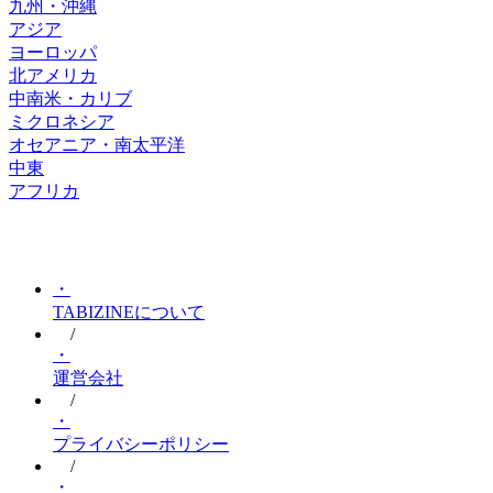
九州・沖縄
アジア
ヨーロッパ
北アメリカ
中南米・カリブ
ミクロネシア
オセアニア・南太平洋
中東
アフリカ
・
TABIZINEについて
/
・
運営会社
/
・
プライバシーポリシー
/
・