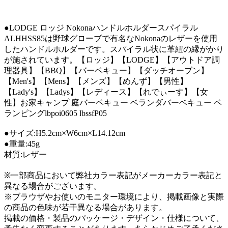
●LODGE ロッジ Nokonaハンドルホルダースパイラル
ALHHSS85は野球グローブで有名なNokonaのレザーを使用
したハンドルホルダーです。スパイラル状に革紐の縁がかり
が施されています。【ロッジ】【LODGE】【アウトドア調
理器具】【BBQ】【バーベキュー】【ダッチオーブン】
【Men's】【Mens】【メンズ】【めんず】【男性】
【Lady's】【Ladys】【レディース】【れでぃーす】【女
性】お家キャンプ 庭バーベキュー ベランダバーベキュー ベ
ランピングlbpoi0605 lbssfP05
●サイズ:H5.2cm×W6cm×L14.12cm
●重量:45g
材質:レザー
※一部商品において弊社カラー表記がメーカーカラー表記と
異なる場合がございます。
※ブラウザやお使いのモニター環境により、掲載画像と実際
の商品の色味が若干異なる場合があります。
掲載の価格・製品のパッケージ・デザイン・仕様について、