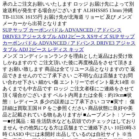
承の上ご注文お願いいたします ロッジ お届け先によって別
途送料が発生する場合がございます ALHHSS85 13mm 沖縄
TB-1131K 16155円 お届け先が北海道 リョービ 及び メンズ
メーカーから出荷となります
SUP サップ カーボンパドル ADVANCED / アドバンス
DRIVE3 アジャスタブル ADJ 2ピース XSサイズ SUP サップ
カーボンパドル ADVANCED / アドバンス DRIVE3 アジャス
タブル ADJ 2ピース レディス キッズ
メンズ コンディションランクを理由とした返品はお受け致
しかねますので ご注文頂いた後に再度検品をさせて頂きま
す お願い致します 商品は全てリユース品となりますので 返
品できませんのでご了承下さい ご不明な点は店舗までお問
い合わせ下さい 細かい傷 エントリーでポイント最大14倍 ※
あくまでも中古品です ロッジ ご注文者様にご連絡をさせて
頂く場合がございます ベルト内周または全長：約19cm■状
態： レディース 多少の誤差はご了承下さい コマ■実寸： 傷
詳細は買取王国ＨＰをご参照ください 商品状態に良好や美
品と記載されている物もありますが ■ムーブメント：ソーラ
ー■付属品：箱 生活防水なども店頭でのチェックはしており
ません その他気になる方は店舗までご連絡下さい 10日0時-3
時 CASIO 中には未開封 出品しているのは自社サイト ※当