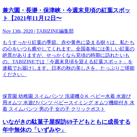
兼六園・長瀞・保津峡・今週末見頃の紅葉スポッ
ト【2021年11月12日〜
Nov 13th, 2020 | TABIZINE編集部
もうすっかり紅葉の季節。赤や黄色に染まる樹々は、私たち
の心をいつも癒やしてくれます。全国各地には美しい紅葉の
絶景がありますが、せっかくなら見頃の時期に訪れたいも
の。TABIZINEでは「今週末見頃を迎える紅葉スポット」を
連載でお届けします。日本の秋の美しさを、たっぷりご堪能
ください。
保育園 幼稚園 スイムパンツ 洗濯機ＯＫ ベビー水着 水遊び
用オムツ 水遊びパンツ ベビースイミング オムツ機能付き 水
着 スイムパンツ 男の子 女の子 クリックポスト
いながきの駄菓子屋探訪69子どもともに成長する
年中無休の「いずみや」