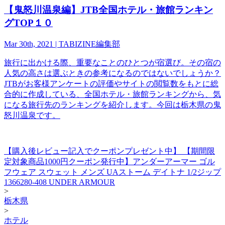
【鬼怒川温泉編】JTB全国ホテル・旅館ランキン
グTOP１０
Mar 30th, 2021 | TABIZINE編集部
旅行に出かける際、重要なことのひとつが宿選び。その宿の
人気の高さは選ぶときの参考になるのではないでしょうか？
JTBがお客様アンケートの評価やサイトの閲覧数をもとに総
合的に作成している、全国ホテル・旅館ランキングから、気
になる旅行先のランキングを紹介します。今回は栃木県の鬼
怒川温泉です。
【購入後レビュー記入でクーポンプレゼント中】 【期間限
定対象商品1000円クーポン発行中】アンダーアーマー ゴル
フウェア スウェット メンズ UAストーム デイトナ 1/2ジップ
1366280-408 UNDER ARMOUR
>
栃木県
>
ホテル