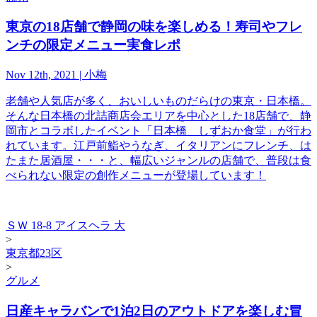
東京の18店舗で静岡の味を楽しめる！寿司やフレ
ンチの限定メニュー実食レポ
Nov 12th, 2021 | 小梅
老舗や人気店が多く、おいしいものだらけの東京・日本橋。
そんな日本橋の北詰商店会エリアを中心とした18店舗で、静
岡市とコラボしたイベント「日本橋 しずおか食堂」が行わ
れています。江戸前鮨やうなぎ、イタリアンにフレンチ、は
たまた居酒屋・・・と、幅広いジャンルの店舗で、普段は食
べられない限定の創作メニューが登場しています！
ＳＷ 18-8 アイスヘラ 大
>
東京都23区
>
グルメ
日産キャラバンで1泊2日のアウトドアを楽しむ冒