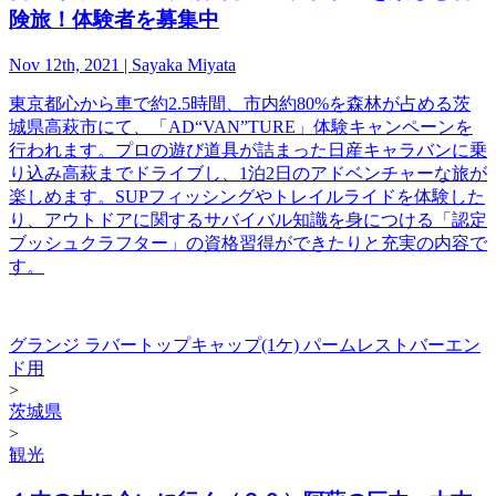
険旅！体験者を募集中
Nov 12th, 2021 | Sayaka Miyata
東京都心から車で約2.5時間、市内約80%を森林が占める茨
城県高萩市にて、「AD“VAN”TURE」体験キャンペーンを
行われます。プロの遊び道具が詰まった日産キャラバンに乗
り込み高萩までドライブし、1泊2日のアドベンチャーな旅が
楽しめます。SUPフィッシングやトレイルライドを体験した
り、アウトドアに関するサバイバル知識を身につける「認定
ブッシュクラフター」の資格習得ができたりと充実の内容で
す。
グランジ ラバートップキャップ(1ケ) パームレストバーエン
ド用
>
茨城県
>
観光