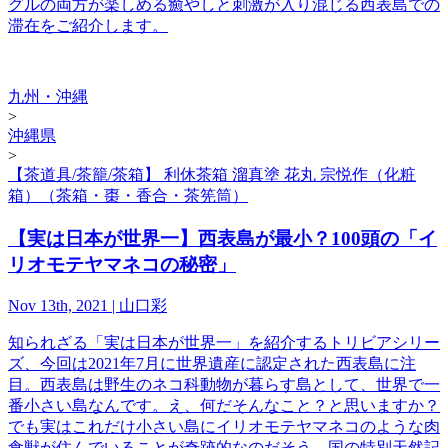
グルの両方が楽しめる癒やしと刺激が入り混じる西表島での
滞在をご紹介します。
九州・沖縄
>
沖縄県
>
【茶道具/茶籠/茶箱】 利休茶箱 溜真塗 花丸 宗悦作（化粧
箱）（茶箱・棗・香合・茶筅筒）
【実は日本が世界一】西表島が最小？100頭の「イ
リオモテヤマネコの秘密」
Nov 13th, 2021 | 山口彩
知られざる「実は日本が世界一」を紹介するトリビアシリー
ズ、今回は2021年7月に世界遺産に認定された西表島に注
目。西表島は野生のネコ科動物が暮らす島として、世界で一
番小さい島なんです。え、何だそんなこと？と思いますか？
でも実はこれだけ小さい島にイリオモテヤマネコのような肉
食獣が住んでいることが奇跡的なのだそう。国の特別天然記