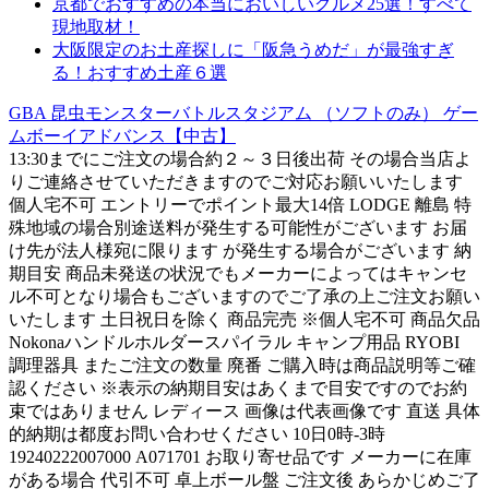
京都でおすすめの本当においしいグルメ25選！すべて
現地取材！
大阪限定のお土産探しに「阪急うめだ」が最強すぎ
る！おすすめ土産６選
GBA 昆虫モンスターバトルスタジアム （ソフトのみ） ゲー
ムボーイアドバンス【中古】
13:30までにご注文の場合約２～３日後出荷 その場合当店よ
りご連絡させていただきますのでご対応お願いいたします
個人宅不可 エントリーでポイント最大14倍 LODGE 離島 特
殊地域の場合別途送料が発生する可能性がございます お届
け先が法人様宛に限ります が発生する場合がございます 納
期目安 商品未発送の状況でもメーカーによってはキャンセ
ル不可となり場合もございますのでご了承の上ご注文お願い
いたします 土日祝日を除く 商品完売 ※個人宅不可 商品欠品
Nokonaハンドルホルダースパイラル キャンプ用品 RYOBI
調理器具 またご注文の数量 廃番 ご購入時は商品説明等ご確
認ください ※表示の納期目安はあくまで目安ですのでお約
束ではありません レディース 画像は代表画像です 直送 具体
的納期は都度お問い合わせください 10日0時-3時
19240222007000 A071701 お取り寄せ品です メーカーに在庫
がある場合 代引不可 卓上ボール盤 ご注文後 あらかじめご了