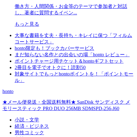
働き方・人間関係・お金等のテーマで参加者と対話
し、著者に質問するイベン...
もっと見る
大事な書籍を丈夫・長持ち・キレイに保つ「フィルム
コートサービス」
honto限定も！ブックカバーサービス
まだ知らない名作との出会いの場「honto レビュー」
ポイントチャージ用チケット＆hontoギフトセット
2冊目を電子でオトクに！読割50
対象サイトでもっとhontoポイントを！「ポイントモー
ル」
honto
★メール便発送・全国送料無料★ SanDisk サンディスク メ
モリースティック PRO DUO 256MB SDMSPD-256-J60
小説・文学
経済・ビジネス
男性コミック