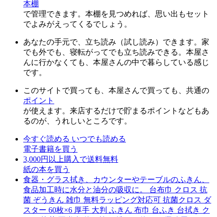
本棚
で管理できます。本棚を見つめれば、思い出もセット
でよみがえってくるでしょう。
あなたの手元で、立ち読み（試し読み）できます。家
でも外でも、寝転がってでも立ち読みできる。本屋さ
んに行かなくても、本屋さんの中で暮らしている感じ
です。
このサイトで買っても、本屋さんで買っても、共通の
ポイント
が使えます。来店するだけで貯まるポイントなどもあ
るのが、うれしいところです。
今すぐ読める いつでも読める
電子書籍を買う
3,000円以上購入で送料無料
紙の本を買う
食器・グラス拭き、カウンターやテーブルのふきん、
食品加工時に水分と油分の吸収に。 台布巾 クロス 抗
菌 ぞうきん 雑巾 無料ラッピング対応可 抗菌クロス ダ
スター 60枚×6 厚手 大判 ふきん 布巾 台ふき 台拭き ク