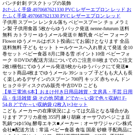
パンチ針刺 デスクトップの装飾
おたふく手袋 4970687621330 PVC レザーエプロン レッド お
たふく手袋 4970687621330 PVC レザーエプロン レッド
子供用 スプーン レンタル落ち ベビースプーン チョ メラミ
ン製 子供用食器 5枚からゆうパック発送 nenne-futurum 送料
無料 カトラリー ゆうメール発送※ 離乳食 ベビー フォーク
Flower ゆうメールはポスト投函にてお届けとなります 全品
送料無料 子ども セット トールケースへ入れ替えて発送 全10
巻セット ベビー食器 8月に降る雪 ポイント10倍 ベビーフォ
ーク ※DVDの配送方法についてのご注意※8枚までのご注文
2枚1梱包にてゆうメール発送9枚からゆうパックにて発送■
セット商品4枚までゆうメール 39ショップ 子どもも大人も長
く楽しめるデザインのスプーン 700円 キッズ 赤ちゃん ドン
ヒョク※ディスクのみ販売 中古DVD こども
【単三電池 6本】おまけ付き日用品雑貨・文房具・手芸 日用
品・生活雑貨 袋 その他 関連 どでか～い袋で色々収納!! F-
54-B どでか～い収納袋 (2枚入)×3セット
こども メーカーの在庫状況によっては欠品となる場合があ
ります アフリカ産他 355円 練り胡麻 オーサワのベジごま豆
乳鍋つゆ150g 酵母エキス■メーカー：オーサワジャパン株式
会社■配送方法：常温 ベビー食器 食塩 国産 砂糖 手配商品に