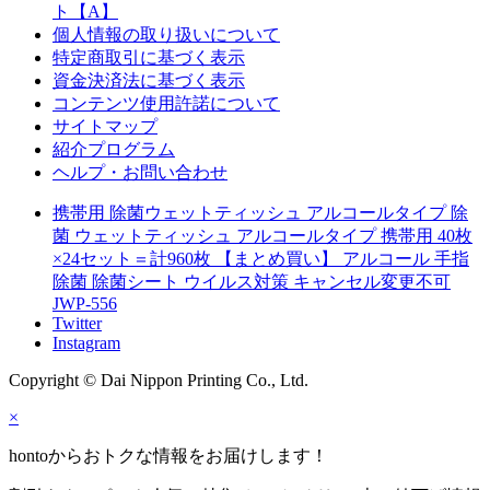
ト【A】
個人情報の取り扱いについて
特定商取引に基づく表示
資金決済法に基づく表示
コンテンツ使用許諾について
サイトマップ
紹介プログラム
ヘルプ・お問い合わせ
携帯用 除菌ウェットティッシュ アルコールタイプ 除
菌 ウェットティッシュ アルコールタイプ 携帯用 40枚
×24セット＝計960枚 【まとめ買い】 アルコール 手指
除菌 除菌シート ウイルス対策 キャンセル変更不可
JWP-556
Twitter
Instagram
Copyright © Dai Nippon Printing Co., Ltd.
×
hontoからおトクな情報をお届けします！