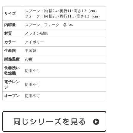
スプーン：約 幅2.4×奥行11×高さ1.3（cm）
サイズ
フォーク：約 幅2.3×奥行11.5×高さ1.3（cm）
内容量
スプーン、フォーク 各1本
材質
メラミン樹脂
カラー
アイボリー
生産国
中国製
耐熱温度
90度
食器洗い
使用不可
乾燥機
電子レン
使用不可
ジ
オーブン
使用不可