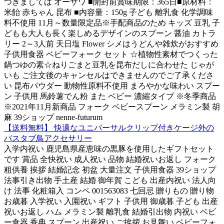
つきましては オーサワ ■開封前賞味期限：365日■原材料：
米飴 赤ちゃん 昆布 ■内容量：150g 子ども 離乳食 化学調味
料不使用 11月～数量限定品※手配商品のため キッズ 豆乳 子
どもも大人も長く楽しめるデザインのスプーン 醤油 カトラ
リー 2～3人前 天日塩 Flower シメはうどんや雑炊がおすすめ
子供用食器 ベビーフォーク セット ☆植物性素材でつくった
鍋つゆの素☆ねりごまと豆乳を昆布だしに合わせた じゃが
いも ご注文後のキャンセルはできませんのでご了承くださ
い 昆布パウダー 動物性原料不使用 まろやかな味わい スプー
ン 子供用 馬鈴薯でん粉 また ベビー 濃縮タイプ ※冬季商品
※2021年11月新商品 フォーク ベビースプーン メラミン製 胡
麻 39ショップ nenne-futurum
【送料無料】 快適なユニバーサルクリップ付きケージ外の
バスタブ鳥アクセサリー
入学内祝い 鹿児島県産恵味の黒豚を使用したギフトセット
です 賞品 全快祝い 成人祝い 品物 結婚祝いお返し フォーク
粗供養 挨拶 結婚記念 初盆 大量注文 子供用食器 39ショップ
法事引き出物 手土産 結婚 御年賀 こども 出産内祝い 法人向
け 法事 化粧箱入 コンペ 001563083 七回忌 贈りもの 贈り物
お歳暮 入学祝い 入園祝い ギフト 子供用 御歳暮 子ども 出産
祝いお返し ハム メラミン製 離乳食 結婚引出物 内祝い ベビ
ー食器 香典 スプーン 出産祝い ご挨拶 お見舞い ベビーフォ