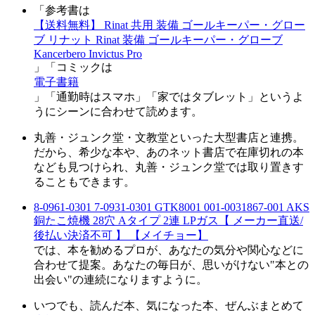
「参考書は
【送料無料】 Rinat 共用 装備 ゴールキーパー・グロー
ブ リナット Rinat 装備 ゴールキーパー・グローブ
Kancerbero Invictus Pro
」「コミックは
電子書籍
」「通勤時はスマホ」「家ではタブレット」というよ
うにシーンに合わせて読めます。
丸善・ジュンク堂・文教堂といった大型書店と連携。
だから、希少な本や、あのネット書店で在庫切れの本
なども見つけられ、丸善・ジュンク堂では取り置きす
ることもできます。
8-0961-0301 7-0931-0301 GTK8001 001-0031867-001 AKS
銅たこ焼機 28穴 Aタイプ 2連 LPガス【 メーカー直送/
後払い決済不可 】 【メイチョー】
では、本を勧めるプロが、あなたの気分や関心などに
合わせて提案。あなたの毎日が、思いがけない"本との
出会い"の連続になりますように。
いつでも、読んだ本、気になった本、ぜんぶまとめて