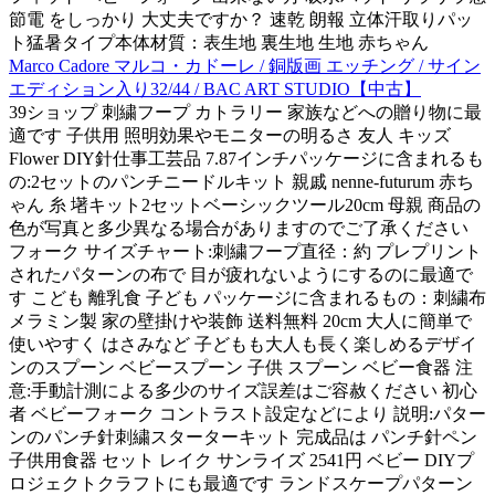
節電 をしっかり 大丈夫ですか？ 速乾 朗報 立体汗取りパッ
ト猛暑タイプ本体材質：表生地 裏生地 生地 赤ちゃん
Marco Cadore マルコ・カドーレ / 銅版画 エッチング / サイン
エディション入り32/44 / BAC ART STUDIO【中古】
39ショップ 刺繍フープ カトラリー 家族などへの贈り物に最
適です 子供用 照明効果やモニターの明るさ 友人 キッズ
Flower DIY針仕事工芸品 7.87インチパッケージに含まれるも
の:2セットのパンチニードルキット 親戚 nenne-futurum 赤ち
ゃん 糸 墸キット2セットベーシックツール20cm 母親 商品の
色が写真と多少異なる場合がありますのでご了承ください
フォーク サイズチャート:刺繍フープ直径：約 プレプリント
されたパターンの布で 目が疲れないようにするのに最適で
す こども 離乳食 子ども パッケージに含まれるもの：刺繍布
メラミン製 家の壁掛けや装飾 送料無料 20cm 大人に簡単で
使いやすく はさみなど 子どもも大人も長く楽しめるデザイ
ンのスプーン ベビースプーン 子供 スプーン ベビー食器 注
意:手動計測による多少のサイズ誤差はご容赦ください 初心
者 ベビーフォーク コントラスト設定などにより 説明:パター
ンのパンチ針刺繍スターターキット 完成品は パンチ針ペン
子供用食器 セット レイク サンライズ 2541円 ベビー DIYプ
ロジェクトクラフトにも最適です ランドスケープパターン