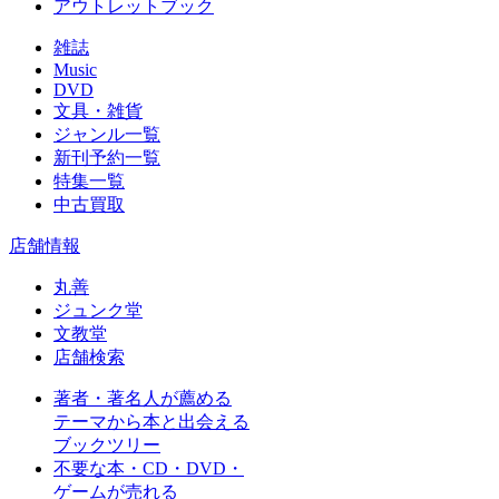
アウトレットブック
雑誌
Music
DVD
文具・雑貨
ジャンル一覧
新刊予約一覧
特集一覧
中古買取
店舗情報
丸善
ジュンク堂
文教堂
店舗検索
著者・著名人が薦める
テーマから本と出会える
ブックツリー
不要な本・CD・DVD・
ゲームが売れる