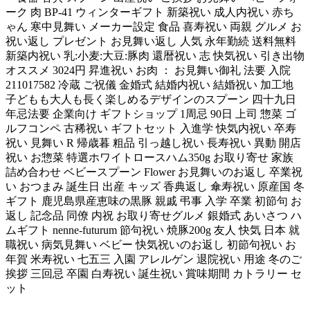
ーク 肉 BP-41 ウィンターギフト 新築祝い 成人内祝い 赤ち
ゃん 寒中見舞い メーカー設定 食品 喜寿祝い 両親 グルメ お
祝い返し プレゼント お見舞い返し 人気 永年勤続 送料無料
新築内祝い 乳:小麦:大豆:豚肉 還暦祝い 志 快気祝い 引き出物
オススメ 3024円 昇進祝い お肉 ： お見舞い御礼 法要 入院
211017582 冷蔵 ご祝儀 金婚式 結婚内祝い 結婚祝い 加工地
子どもも大人も長く楽しめるデザインのスプーン 四十九日
年忌法要 企業向け ギフトショップ 1周忌 90日 上司 惣菜 ゴ
ルフコンペ 古稀祝い ギフトセット 入進学 快気内祝い 卒寿
祝い 見舞い R 帰歳暮 粗品 引っ越し祝い 長寿祝い 異動 開店
祝い お惣菜 特選ホワイトロースハム350g お取り寄せ 家族
詰め合わせ ベビースプーン Flower お見舞いのお返し 卒業祝
い おつまみ 誕生日 出産 キッズ 香典返し 傘寿祝い 原産国 冬
ギフト 鹿児島県産恵味の黒豚 親戚 弔事 入学 卒業 初節句 お
返し 記念品 同僚 内祝 お取り寄せグルメ 銀婚式 あいさつ ハ
ムギフト nenne-futurum 節句祝い 焼豚200g 友人 快気 日本 就
職祝い 病気見舞い ベビー 快気祝いのお返し 初節句祝い お
年賀 米寿祝い 七五三 入園 アレルゲン 退院祝い 用途 冬のご
挨拶 三回忌 卒園 白寿祝い 誕生祝い 賞味期間 カトラリー セ
ット