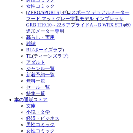
女性コミック
[ZERO/SPORTS] ゼロスポーツ デュアルメーター
フード マットグレー塗装モデル インプレッサ
GRB H19.10～22.6 アプライドA～B WRX STI φ60
追加メーター専用
暮らし・実用
雑誌
BL(ボーイズラブ)
TL(ティーンズラブ)
アダルト
ジャンル一覧
新着予約一覧
無料一覧
セール一覧
特集一覧
本の通販ストア
文庫
小説・文学
経済・ビジネス
男性コミック
女性コミック