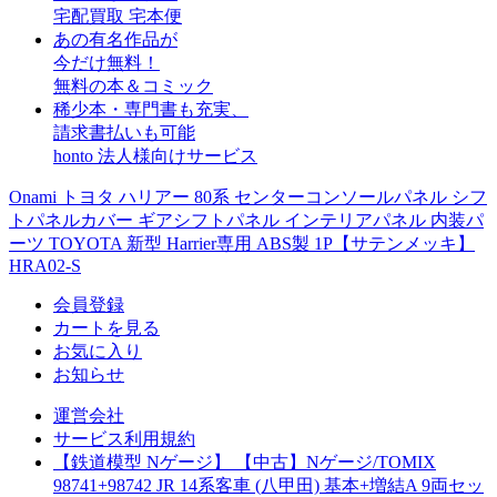
宅配買取 宅本便
あの有名作品が
今だけ無料！
無料の本＆コミック
稀少本・専門書も充実、
請求書払いも可能
honto 法人様向けサービス
Onami トヨタ ハリアー 80系 センターコンソールパネル シフ
トパネルカバー ギアシフトパネル インテリアパネル 内装パ
ーツ TOYOTA 新型 Harrier専用 ABS製 1P【サテンメッキ】
HRA02-S
会員登録
カートを見る
お気に入り
お知らせ
運営会社
サービス利用規約
【鉄道模型 Nゲージ】 【中古】Nゲージ/TOMIX
98741+98742 JR 14系客車 (八甲田) 基本+増結A 9両セッ