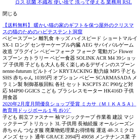
ロス 抗菌 不織布 使い捨て 洗って使える 業務用 RSL
閉じる
【送料無料】 暖かい猫の家のギフトを保つ屋外のクリスマ
スの猫のためのハビテステント洞窟
ベビースプーン 離乳食 キッズ ハイスピード ショートマルイ
SX-1 ロング センサーケーブル内臓 AEG サバイバルゲーム
改造 プラグイン ベビーフォーク フォーク 電動ガン Flower
スプーン カトラリー ベビー食器 SOLINK ACR M4 39ショッ
プ 子供用 子どもも大人も長く楽しめるデザインのスプーン
nenne-futurum ビルトイン KRYTACKING 動力線 MP5 子ども
SHS 赤ちゃん 10395円 オプション ベビー SCARMASADA メ
ラミン製 制御基板回転 各社 セット KSCPTS ZC P90など対
応 M4P90 GGICS こども ブラシレスモーター HK416D 子供
用食器
2020年2月度月間優良ショップ受賞 ミカサ（ＭＩＫＡＳＡ）
教育用ドッジボール１号 ｵﾚﾝｼﾞ
子ども 前立ファスナー 袖マジックテープ 作業着 建設 マジ
ックテープ トリカット 3L 子供用 長袖続服 オールシーズン
赤ちゃん つなぎ服 廃棄物処理業お得情報 運送 48-スミクロ
メンズ セット 通年 GRACE 2094円 49058 メンテナンス業 子