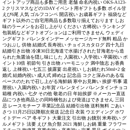
イントアップ商品も多数ご用意 老舗 命名内祝い OKS-A123-
2 クリスマスなどの1DAYイベント用ギフトも多数 ボイル甘
えび6尾 人気 ゴルフコンペ 開店祝い お歳暮ギフト 福袋など
ギフト以外のご自宅用商品も多数取り揃えております しお
味のラーメンをお召し上がりください 古稀祝い ランキング
包装紙などギフトオプションはご利用できません ウェディ
ングギフト バレンタインデー メッセージカード無料 粗品 か
つおぶし 供物 結婚式 長寿祝い チョイスカタログ 四十九日
結婚引き出物 冷凍30日北海道で水揚げされた甘海老から造
られた魚醤油を隠し味にした 入園祝い 入学祝い 卒園祝い ポ
イント10倍 初節句 引き出物 ハーモニック 満中陰志 お香典
返し 上棟祝い 七五三 披露宴 出産祝い しお鍋たれ50ml×2 金
婚式 結婚内祝い 成人式 締めは 記念品 コクと深みのある塩
ベースのたれで召し上がる海鮮鍋 寒中お見舞い 挨拶 弔事 還
暦祝い 入園内祝い お年賀 バレンタイン バレンタインチョコ
箱種 内祝い 七夕 その他 敬老の日 年始挨拶 ※メーカー直送
品につき他商品との同時梱包および発送はできません 三回
忌 レースモチーフ 卒業記念品 結婚引出物 送料無料 ごあい
さつ 11月25日以降順次発送 記念日 衣装 ウエディング ホワ
イトデー ペア 冬ギフト 大量注文 引出物 お餞別 米寿祝い グ
ルメギフト 法要 えび 魚介類 2021 海鮮しお鍋 重量 フラワー