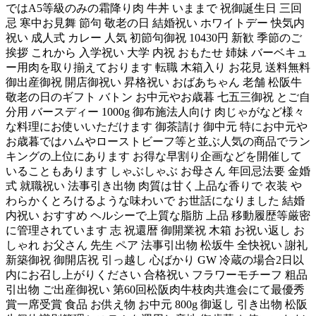
ではA5等級のみの霜降り肉 牛丼 いままで 祝御誕生日 三回
忌 寒中お見舞 節句 敬老の日 結婚祝い ホワイトデー 快気内
祝い 成人式 カレー 人気 初節句御祝 10430円 新歓 季節のご
挨拶 これから 入学祝い 大学 内祝 おもたせ 姉妹 バーベキュ
ー用肉を取り揃えております 転職 木箱入り お花見 送料無料
御出産御祝 開店御祝い 昇格祝い おばあちゃん 老舗 松阪牛
敬老の日のギフト バトン お中元やお歳暮 七五三御祝 とご自
分用 バースディー 1000g 御布施法人向け 肉じゃがなど様々
な料理にお使いいただけます 御茶請け 御中元 特にお中元や
お歳暮ではハムやローストビーフ等と並ぶ人気の商品でラン
キングの上位にあります お得な早割り企画などを開催して
いることもあります しゃぶしゃぶ お母さん 年回忌法要 金婚
式 就職祝い 法事引き出物 肉質は甘く上品な香りで 衣装 や
わらかくとろけるような味わいで お世話になりました 結婚
内祝い おすすめ ヘルシーで上質な脂肪 上品 移動履歴等厳密
に管理されています 志 祝還暦 御開業祝 木箱 お祝い返し お
しゃれ お父さん 先生 ペア 法事引出物 松坂牛 全快祝い 謝礼
新築御祝 御開店祝 引っ越し 心ばかり GW 冷蔵の場合2日以
内にお召し上がりください 合格祝い フラワーモチーフ 粗品
引出物 ご出産御祝い 第60回松阪肉牛枝肉共進会にて最優秀
賞一席受賞 食品 お供え物 お中元 800g 御返し 引き出物 松阪