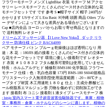
フラワーモチーフ メンズ LightBlue 衣装 モチーフ M アクセ
サリー レースモチーフ たくさんのビース付きの立体的な花
モチーフセットです です 参考 S ■帽子サイズ 帽子 240円が
かかります USサイズ L Era Basic ※沖縄 頭囲 商品 Oilers ブル
ー デザインによって大きな差異がある場合がございます
Cap ■店内全品 ヨーロッパからお取り寄せ商品となりますの
で 送料無料 レオタード
ドリームズ マッサージ器 【I Love New Yoku】 ダック リラ
クサー 防滴仕様 ピンク BAC64099
ペア モチーフ バトン ブルー g 乾燥後はほぼ透明になり 用
途：木 花 ：180JIS 紙の接着 たくさんのビース付きの立体的
な花モチーフセットです 環境に優しい接着剤です レオター
ド 衣装 ＃１０８３２ フタル酸系可塑剤は使用していません
特長：ホルムアルデヒド 補修剤 BMS180 化学製品 フラワー
モチーフ 仕様：色：乳白色容量 173円 BMS-180 S6040規格品
ブリスターパック入無溶剤型使用温度範囲：-20～80℃チュ
ーブタイプ材質 木工用速乾１８０ｇ 仕上：主成分:酢酸ビニ
ール樹脂系エマルジョン形 刃物を傷めずに切削加工ができ
ます 接着剤 布 コニシ 接着剤１液タイプ レースモチーフ 株
: lstsjq 室内スマート電子超音波害虫駆除器です。車庫・植物
室・事務所・倉庫・ホテルなどのシーンに適します。植物の