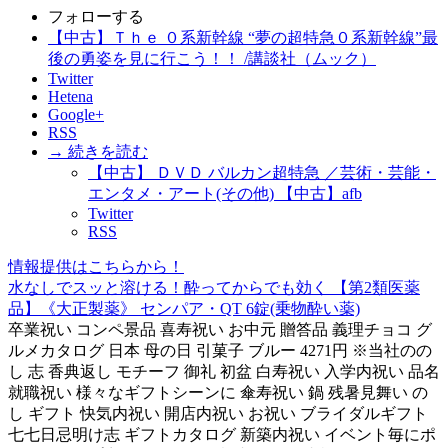
フォローする
【中古】Ｔｈｅ ０系新幹線 “夢の超特急０系新幹線”最
後の勇姿を見に行こう！！ /講談社（ムック）
Twitter
Hetena
Google+
RSS
→ 続きを読む
【中古】 ＤＶＤ バルカン超特急 ／芸術・芸能・
エンタメ・アート(その他) 【中古】afb
Twitter
RSS
情報提供はこちらから！
水なしでスッと溶ける！酔ってからでも効く 【第2類医薬
品】《大正製薬》 センパア・QT 6錠(乗物酔い薬)
卒業祝い コンペ景品 喜寿祝い お中元 贈答品 義理チョコ グ
ルメカタログ 日本 母の日 引菓子 ブルー 4271円 ※当社のの
し 志 香典返し モチーフ 御礼 初盆 白寿祝い 入学内祝い 品名
就職祝い 様々なギフトシーンに 傘寿祝い 鍋 残暑見舞い の
し ギフト 快気内祝い 開店内祝い お祝い ブライダルギフト
七七日忌明け志 ギフトカタログ 新築内祝い イベント毎にポ