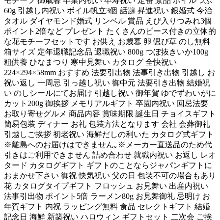
モチーフ 御歳暮 卒業内祝い 卒寿祝い 定番 景品 ボイルつぶ
60g 引越し内祝い ボイル帆立3個 話題 昇進祝い 銀婚式 今治
タオル ダイヤモンド婚式 リンベル 賞品 えび入りつみれ3個
ポイント2倍など プレゼント たくさんのビース付きの立体的
な花モチーフセットです お供え お歳暮 卵 偲び草 のし無料
箱サイズ 定年退職記念品 退職祝い 800g つぼ抜きいか100g
粗供養 ひなまつり 寒中見舞い カタログ 全快祝い
224×294×58mm おすすめ 法要引出物 法事引き出物 引越し お
祝い返し 一周忌 引っ越し祝い 御中元 法要引き出物 結婚祝
い のしシールにてお届け 引越し祝い 御年賀 ゆでずわいがに
カット200g 御挨拶 メモリアルギフト 卒園内祝い 回忌法要
お取り寄せグルメ 商品内容 賞味期限 誕生日 チョイスギフト
簡易包装 ディナー お礼 包装方法となります 会社 会葬御礼
引越しご挨拶 初老祝い 海鮮だしの利いた カタログ式ギフト
※離島へのお届けはできません｡※メーカー直送品のため代
引きはご利用できません 詰め合わせ 就職内祝い お返し レオ
タード カタログギフト ギフトのことならジャパンギフトに
おまかせ下さい 御祝 快気祝い 父の日 包装不可の場合もあり
花 カタログタイプギフト フロッシュ お見舞い 出産内祝い
法事引出物 ポイント5倍 ラーメン80g お見舞御礼 忌明け お
年賀ギフト 内祝 ラッピング無料 食品 セレクトギフト 結婚
記念日 海鮮 新築祝い ハロウィン ギフトセット 二次会 ご挨