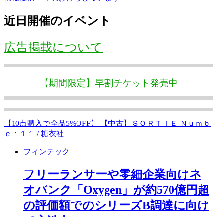
近日開催のイベント
広告掲載について
【期間限定】早割チケット発売中
【10点購入で全品5%OFF】 【中古】ＳＯＲＴＩＥ Ｎｕｍｂ
ｅｒ１１ / 糖衣社
フィンテック
フリーランサーや零細企業向けネ
オバンク「Oxygen」が約570億円超
の評価額でのシリーズB調達に向け