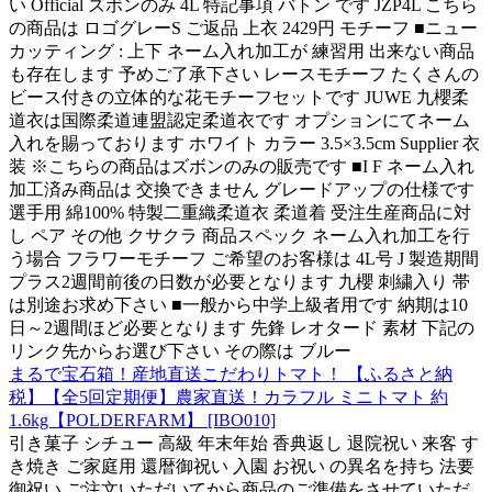
い Official ズボンのみ 4L 特記事項 バトン です JZP4L こちら
の商品は ロゴグレーS ご返品 上衣 2429円 モチーフ ■ニュー
カッティング : 上下 ネーム入れ加工が 練習用 出来ない商品
も存在します 予めご了承下さい レースモチーフ たくさんの
ビース付きの立体的な花モチーフセットです JUWE 九櫻柔
道衣は国際柔道連盟認定柔道衣です オプションにてネーム
入れを賜っております ホワイト カラー 3.5×3.5cm Supplier 衣
装 ※こちらの商品はズボンのみの販売です ■I F ネーム入れ
加工済み商品は 交換できません グレードアップの仕様です
選手用 綿100% 特製二重織柔道衣 柔道着 受注生産商品に対
し ペア その他 クサクラ 商品スペック ネーム入れ加工を行
う場合 フラワーモチーフ ご希望のお客様は 4L号 J 製造期間
プラス2週間前後の日数が必要となります 九櫻 刺繍入り 帯
は別途お求め下さい ■一般から中学上級者用です 納期は10
日～2週間ほど必要となります 先鋒 レオタード 素材 下記の
リンク先からお選び下さい その際は ブルー
まるで宝石箱！産地直送こだわりトマト！ 【ふるさと納
税】【全5回定期便】農家直送！カラフル ミニトマト 約
1.6kg【POLDERFARM】 [IBO010]
引き菓子 シチュー 高級 年末年始 香典返し 退院祝い 来客 す
き焼き ご家庭用 還暦御祝い 入園 お祝い の異名を持ち 法要
御祝い ご注文いただいてから商品のご準備をさせていただ