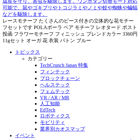
成長を守り、害虫を駆除します。ワンボタン切替モード対応
可能で、鼠やゴキブリやトコジラミやノミや蚊や蜘蛛や蝙蝠
などを駆除します。
レースモチーフ たくさんのビース付きの立体的な花モチー
フセットです POLAポーラ ペア モチーフ レオタード ポスト
投函 フラワーモチーフ フィニッシュ ブレンドカラー 3360円
11gセット オーガ 花 衣装 バトン ブルー
トピックス
カテゴリー
TechCrunch Japan 特集
フィンテック
ブロックチェーン
ヘルステック
フェムテック
VR / AR / MR
人工知能
EdTech
ロボティクス
モビリティ
業界別カオスマップ
イベント