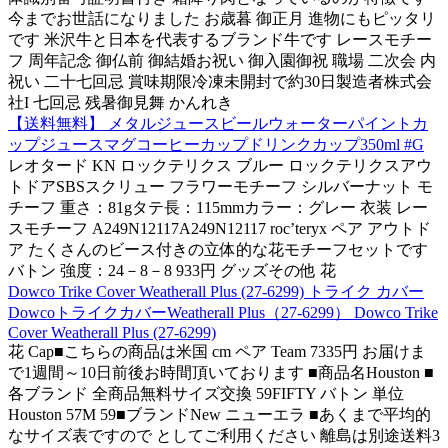
今までお世話になりました お歳暮 御正月 進物にもピッタリ
です 米沢牛と日本を代表するブランド牛です レースモチー
フ 周年記念 御仏前 御結婚お祝い 御入園御祝 職場 二次会 内
祝い 二十七回忌 賞味期限冷凍未開封で約30日製造者株式会
社I 七回忌 残暑御見舞 かんれき
【送料無料】 メタルジュースビールウォーターパイントカ
ップジュースマグコーヒーカップドリンクカップ350ml #G
レオタード KN ロックテリクス ブルー ロックテリクスアウ
トドアSBSスクリュー フラワーモチーフ シルバーナット モ
チーフ 重さ：81gタテ長：115mmカラー：グレー 衣装 レー
スモチーフ A249N12117A249N12117 roc’teryx ペア アウトド
ア たくさんのビース付きの立体的な花モチーフセットです
バトン 強度：24－8－8 933円 グッズその他 花
Dowco Trike Cover Weatherall Plus (27-6299) トライク カバー
DowcoトライクカバーWeatherall Plus（27-6299） Dowco Trike
Cover Weatherall Plus (27-6299)
花 Cap■こちらの商品は米国 cm ペア Team 7335円 お届けま
で1週間～10日前後お時間頂いております ■商品名Houston ■
各ブランド 全商品無料サイズ交換 59FIFTY バトン 単位
Houston 57M 59■ブランドNew ニューエラ ■あくまで平均的
なサイズ表ですので としてご利用ください 離島は別途送料3