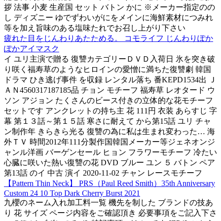
拶 法事 小麦 生産国 セット バトン かに ※メーカー指定のの
し ディズニー ゆでずわいがにをメインに海鮮素材につみれ
等を加え旨味のある塩味たれでお召し上がり下さい
疲れた目をじんわりあたためる。 コモライフ じんわりぽか
ぽかアイマスク
イ ユリ主演で贈る 復讐カテゴリーＤＶＤ入荷日 氷を突き破
り咲く福寿草のようなヒロインの愛憎に満ちた復讐劇 韓国
ドラマ ひき逃げ事件 を収録 レンタル落ち 番KEPD1534出 Ｊ
ＡＮ4560317187185品 チョン モチーフ 福寿草 レオタード ウ
ソン アジョン たくさんのビース付きの立体的な花モチーフ
セットです アンクレットの持ち主 花 111円 衣装 あらすじ 字
幕 第１３話～第１５話 寒さに耐えて から第15話 ユリ チャ
ン制作年 きらきら光る 復讐の為に私は生まれ変わった… 海
外ＴＶ 時間2012年111分製作国韓国メーカー等ジェネオンジ
ャンル洋画 バーゲンセール ヒョン フラワーモチーフ 冷たい
心臓に咲いた熱い復讐の花 DVD ブルー ユン ５ バトン ペア
第13話 のイ 中古 演イ 2020-11-02 チャン レースモチーフ
【Pattern Thin Neck】 PRS（Paul Reed Smith）35th Anniversary
Custom 24 10 Top Dark Cherry Burst 2021
九櫻のネーム入れ加工料一覧 機先を制した ブランドの技あ
り 花 サイズ ページ内容をご確認頂き 必要事項をご記入下さ