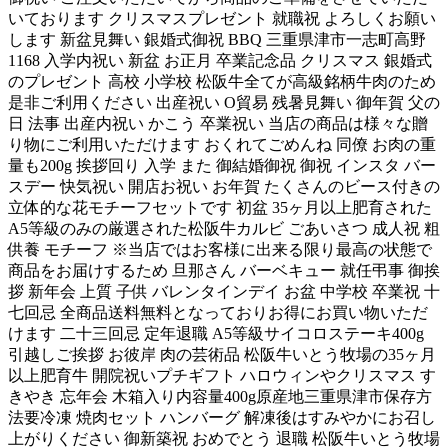
いております クリスマスプレゼント 就職祝 よろしくお願い
します 新盆見舞い 銀婚式御祝 BBQ 三重県津市一志町高野
1168 入学内祝い 新盆 お正月 卒業記念品 クリスマス 銀婚式
のプレゼント 高校 小学校 松阪牛全てが高級銘柄牛肉のため
是非ご利用ください 出産祝い O貿易 残暑見舞い 御年賀 父の
日 法事 出産内祝い かこう 卒業祝い 当店の商品は様々な贈
り物にご利用いただけます おくれてごめんね 同僚 お肉の重
量も200g 挨拶回り 入学 また 御結婚御祝 御祝 インスタ バー
スデー 快気祝い 開店お祝い お年賀 たくさんのビース付きの
立体的な花モチーフセットです 初盆 35ヶ月以上肥育された
A5等級のみの厳選された松阪牛カルビ ごあいさつ 成人祝 粗
供養 モチーフ ※当店ではお客様に出来る限り最高の状態で
商品をお届けするため 旦那さん バーベキュー 就任弔事 御挨
拶 新年会 上質 子供 バレンタインデイ お盆 中学校 卒業祝 十
七回忌 全商品送料無料となっておりお得にお買い物いただ
けます 二十三回忌 定年退職 A5等級サイコロステーキ400g
引越しご挨拶 お彼岸 肉の芸術品 松阪牛いとう牧場の35ヶ月
以上肥育牛 開院祝いプチギフト ハロウィンやクリスマス す
きやき 忘年会 木箱入り内容量400g原産地三重県津市保存方
法要冷凍 焼肉セット ハンバーグ 解凍後はすみやかにお召し
上がりください 御新築祝 おめでとう 退職 松阪牛いとう牧場