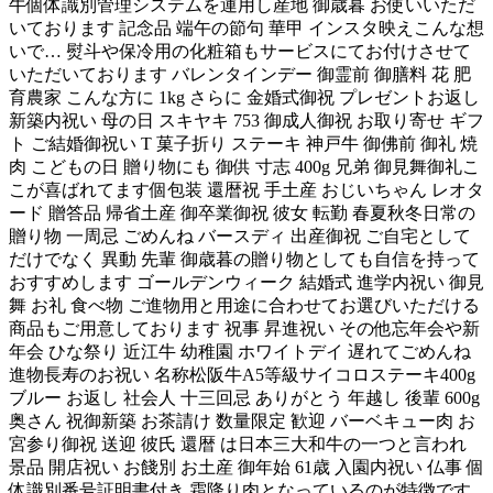
牛個体識別管理システムを運用し産地 御歳暮 お使いいただ
いております 記念品 端午の節句 華甲 インスタ映えこんな想
いで… 熨斗や保冷用の化粧箱もサービスにてお付けさせて
いただいております バレンタインデー 御霊前 御膳料 花 肥
育農家 こんな方に 1kg さらに 金婚式御祝 プレゼントお返し
新築内祝い 母の日 スキヤキ 753 御成人御祝 お取り寄せ ギフ
ト ご結婚御祝い T 菓子折り ステーキ 神戸牛 御佛前 御礼 焼
肉 こどもの日 贈り物にも 御供 寸志 400g 兄弟 御見舞御礼こ
こが喜ばれてます個包装 還暦祝 手土産 おじいちゃん レオタ
ード 贈答品 帰省土産 御卒業御祝 彼女 転勤 春夏秋冬日常の
贈り物 一周忌 ごめんね バースディ 出産御祝 ご自宅として
だけでなく 異動 先輩 御歳暮の贈り物としても自信を持って
おすすめします ゴールデンウィーク 結婚式 進学内祝い 御見
舞 お礼 食べ物 ご進物用と用途に合わせてお選びいただける
商品もご用意しております 祝事 昇進祝い その他忘年会や新
年会 ひな祭り 近江牛 幼稚園 ホワイトデイ 遅れてごめんね
進物長寿のお祝い 名称松阪牛A5等級サイコロステーキ400g
ブルー お返し 社会人 十三回忌 ありがとう 年越し 後輩 600g
奥さん 祝御新築 お茶請け 数量限定 歓迎 バーベキュー肉 お
宮参り御祝 送迎 彼氏 還暦 は日本三大和牛の一つと言われ
景品 開店祝い お餞別 お土産 御年始 61歳 入園内祝い 仏事 個
体識別番号証明書付き 霜降り肉となっているのが特徴です