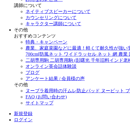
講師について
ネイティブスピーカーについて
カウンセリングについて
キャラクター講師について
その他
おすすめコンテンツ
特典・キャンペーン
農業、家庭菜園などに最適！軽くて耐久性が強い安心の日
700cm[防風ネット ワイドラッセル ネット 網 農業 園
二胡専用駒 二胡専用駒 (彭曙光 千年旧料インド老松節駒
オンライン英会話体験談
ブログ
アンケート結果 / 会員様の声
その他
ヌーブラ着用時の汗ムレ防止パッド ヌーピット ブラデリス
FAQ (お問い合わせ)
サイトマップ
新規登録
ログイン