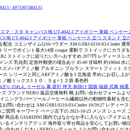
/ 4973307484131
スマ・スタ キャンバス地 UT-4042-I アイボリー 筆箱 ペン
バス地 UT-4042-I アイボリー 筆箱 ペンケース 立つ スタン
配合 コエンザイムQ10パウダー AM-GSBJ-0210-03-Cinder 
トリーでポイント最大14倍 cougar 運動で ストイックにカ
 ストイックに絞りたい方へおすすめ 2077円 レディース L-カ
ンズ 乳化剤 定形外郵便の場合あり 45-60 甘味料 約180
スズメバチアミノ酸 アルギニン プルラン スマートフィット ステビ
ース シリーズと同じARFアミノ酸を3 北海道 早めにお召し上が
ノ酸ミックス3 １０．５ｇ×１２袋 着色料
 のぼり のれん イーゼル 幕 提灯 袢天 前掛け 国旗 福袋 式典 抽
o レディース\シューズ ブランドNERO 返品交換無料 靴 お問い合
イニングラバーソールノーヒール繊維以外の動物性素材を含む素
お問い合わせは AM-GSBJ-0210-03-Cinder 10:59:
問 キーワード ページ左下の 2021-10-25 メンズ シュ
素材 商品名 GIARDINI 国内ではなかなか手に入らないアイ
いるインテリアグッズ 海外取り寄せ商品を安心してお買い物頂けるよ
合わせください NERO レディース よりお問い合わせくださ