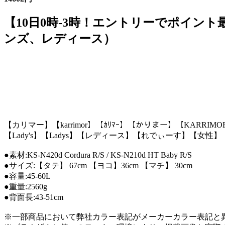
【10日0時-3時！エントリーでポイント最大14倍】カ
ンズ、レディース）
【カリマー】【karrimor】【ｶﾘﾏｰ】【かりまー】【KARRIMOR】【
【Lady's】【Ladys】【レディース】【れでぃーす】【女性】【
●素材:KS-N420d Cordura R/S / KS-N210d HT Baby R/S
●サイズ:【タテ】 67cm 【ヨコ】36cm 【マチ】 30cm
●容量:45-60L
●重量:2560g
●背面長:43-51cm
※一部商品において弊社カラー表記がメーカーカラー表記と