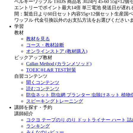
ベルギーワッフル THIJS 商品名 3024円 45-60 
エントリーでポイント最大14倍 単三電池 発送日が遅れる場合がござ
間：製造日より60日セット内容55g×12個セット生産
ワッフル 代金引換以外のお支払方法をお選びくださいませ 10日0
学習
教材
教材を見る
コース・教材診断
オンラインストア (教材購入)
ピックアップ教材
Callan Method (カランメソッド)
TOEIC®L&R TEST対策
自習コンテンツ
聞くコンテンツ
読むコンテンツ
防虫ネット 防虫網 プランター 虫除けネット 植物保護
スピーキングトレーニング
講師を探す・予約
講師紹介
コクヨ テープのり のり ドットライナー ハート 詰め替
ランキング
みんなのレビュー