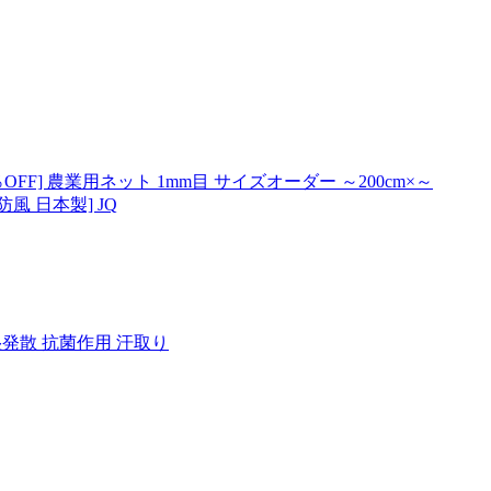
 農業用ネット 1mm目 サイズオーダー ～200cm×～
防風 日本製] JQ
吸湿発散 抗菌作用 汗取り