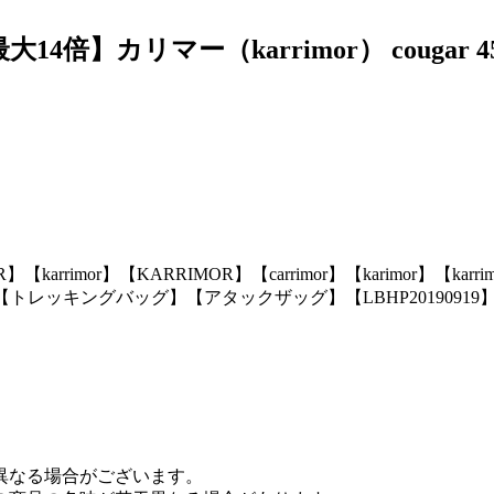
リマー（karrimor） cougar 45-60 A
karrimor】【KARRIMOR】【carrimor】【karimor】【k
トレッキングバッグ】【アタックザッグ】【LBHP20190919】【リ
異なる場合がございます。