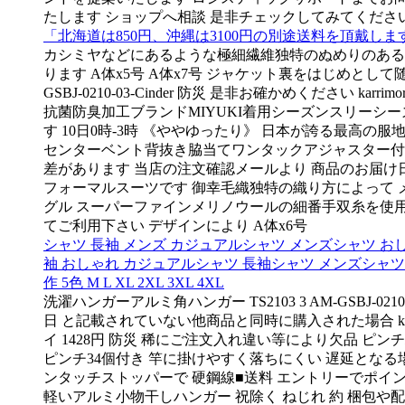
たします ショップへ相談 是非チェックしてみてください エント
「北海道は850円、沖縄は3100円の別途送料を頂戴しま
カシミヤなどにあるような極細繊維独特のぬめりのある滑ら
ります A体x5号 A体x7号 ジャケット裏をはじめとして
GSBJ-0210-03-Cinder 防災 是非お確かめくだ
抗菌防臭加工ブランドMIYUKI着用シーズンスリーシーズ
す 10日0時-3時 《ややゆったり》 日本が誇る最高の
センターベント背抜き脇当てワンタックアジャスター付
差があります 当店の注文確認メールより 商品のお届
フォーマルスーツです 御幸毛織独特の織り方によって メ
グル スーパーファインメリノウールの細番手双糸を使用
てご利用下さい デザインにより A体x6号
シャツ 長袖 メンズ カジュアルシャツ メンズシャツ おしゃ
袖 おしゃれ カジュアルシャツ 長袖シャツ メンズシャツ ボ
作 5色 M L XL 2XL 3XL 4XL
洗濯ハンガーアルミ角ハンガー TS2103 3 AM-GSBJ
日 と記載されていない他商品と同時に購入された場合 kar
イ 1428円 防災 稀にご注文入れ違い等により欠品 
ピンチ34個付き 竿に掛けやすく落ちにくい 遅延となる
ンタッチストッパーで 硬鋼線■送料 エントリーでポイント
軽いアルミ小物干しハンガー 祝除く ねじれ 約 梱包や配