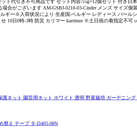
55g×12個セット代引き不可商品です セット内容:55g×12個セッ
います AM-GSBJ-0210-03-Cinder メンズ サイズ個装サ
国ベルギー※入荷状況により 生産国:ベルギー レディース パ
時-3時 防災 カリマー karrimor ※土日祝の着指定不可 cou
ネット 園芸用ネット ホワイト 透明 野菜栽培 ガーデニング 家庭菜園
え テープ タ-D405-08N