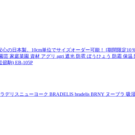
本製。10cm単位でサイズオーダー可能！ [期間限定10％OFF]
芸 家庭菜園 資材 アグリ agri 遮光 防雹 ぼうひょう 防霜 保温 
) EB-105P
ニューヨーク BRADELIS bradelis BRNY ヌーブラ 