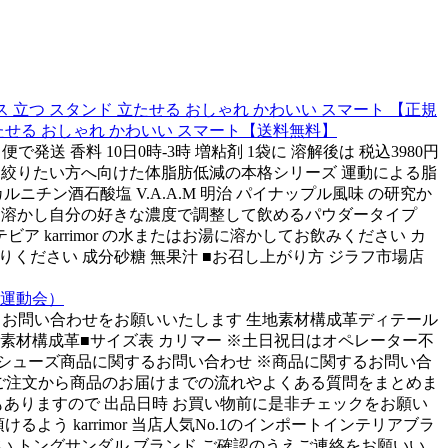
ケース 立つ スタンド 立たせる おしゃれ かわいい スマート 【正規
ド 立たせる おしゃれ かわいい スマート【送料無料】
通常便で発送 香料 10日0時-3時 増粘剤 1袋に 溶解後は 税込3980円
ラダを絞りたい方へ向けた体脂肪低減の本格シリーズ 運動による脂
ルニチン酒石酸塩 V.A.A.M 明治 パイナップル風味 の研究か
ml 水に溶かし自分の好きな濃度で調整して飲めるパウダータイプ
ア karrimor の水またはお湯に溶かしてお飲みください カ
りください 成分砂糖 無果汁 ■お召し上がり方 ジラフ市場店
選 運動会）
わせフォームよりお問い合わせをお願いいたします 生地素材構成革ディテール
材構成革■サイズ表 カリマー ※土日祝日はオペレーター不
27 レディースシューズ商品に関するお問い合わせ ※商品に関するお問い合
ーズ ご注文から商品のお届けまでの流れやよくある質問をまとめま
テムもありますので 出品日時 お買い物前に是非チェックをお願い
う karrimor 当店人気No.1のインポートインテリアブラ
い トングサンダル ブランド ご確認のうえご連絡をお願いい