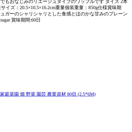
ト 付き日本でもおなじみのリエージュタイプのワッフルです タイス 2本
イズ：20.5×10.5×16.2cm重量個装重量：850g仕様賞味期
ールシュガーのシャリシャリとした食感とほのかな甘みのプレーン
gar 賞味期間:60日
 畑 野菜 園芸 農業資材 80目 (2.5*6M)