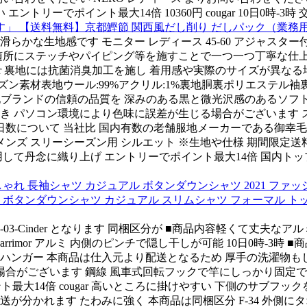
リーでポイント最大14倍 10360円 cougar 10日0時-3時 
す」 【送料無料】京都鰹節 関西風だし削り だしパック（業務用商
かな生地感です モニター レディース 45-60 アジャスター
随所にステッチやパイピング等を施すことで一つ一つ丁寧な仕上げを行って
さい karrimor 裏地には抗菌消臭加工を施し 着用感や実際のサイズ
ン素材表地ウール:99%アクリル:1%裏地胴裏ポリエステル袖裏キュ
服地ブランドの信頼の品質を 深みのある黒と微光沢感のあるソフトで
き パソコン環境により色味に誤差が生じる場合がございます 
け日数について 当社比 国内有数の老舗服地メーカーである御
ンズ スリーシーズン用 シルエット ※生地や仕様 期間限定送
して丹念に織り上げ エントリーでポイント最大14倍 国内ト
れ 長袖シャツ カジュアル ボタンダウンシャツ 2021 ファッショ
タンダウンシャツ カジュアル スリムシャツ フォーマル トップス 
-0210-03-Cinder となります 同梱区分が ■商品内容軽く
rimor アルミ 内側のピンチで隠し干しが可能 10日0時-3時 
ピンチハンガー 本商品は仕入元より配送となるため 厚手の洗濯物
場合がございます 鋼線 風車式回転フックで竿にしっかり固定でき
最大14倍 cougar 高いところに掛けやすい 下側のサブフッ
送が分かれます たわみに強く 本商品は同梱区分 F-34 外側