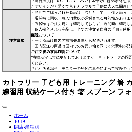
△適合温度は-10℃～120℃、ハンドル部分にはpp素材を
△デザインが可愛くて色もカラフルで子供に大人気間違い
・当店でご購入された商品は、原則として、「個人輸入」
・通関時に関税・輸入消費税が課税される可能性がありま
・課税額はご注文時には確定しておらず、通関時に確定し
・個人輸入される商品は、全てご注文者自身の「個人使用
配送について
注意事項
・一部商品は国内の提携先倉庫から配送されます。
・国内配送の商品は国内でのお買い物と同じく消費税が発
ご注文後の在庫確認について
*在庫状況は常に更新しておりますが、ネットワークの問
ください。
＊色がある場合、モニターの発色の具合によって実際のも
カトラリー 子ども用 トレーニング 箸 
練習用 収納ケース付き 箸 スプーン フォ
ホーム
10-19
開店-業種別