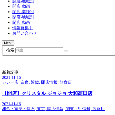
開店-地域別
開店-動画
閉店-業種別
閉店-地域別
閉店-動画
情報募集中
お問い合わせ
Menu
検索
新着記事
2021-11-16
カレー店, 奈良, 近畿, 開店情報, 飲食店
【開店】クリスタル ジョジョ 大和高田店
2021-11-16
和食・割烹・懐石, 東京, 開店情報, 関東・甲信越, 飲食店