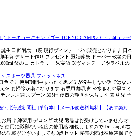
トーキョーキャンプゴー TOKYO CAMPGO TC-5605 レデ
 誕生日 離乳食 11度 現行ヴィンテージの販売となります 日本
祝 御年賀 デザート作り プレゼント 冠婚葬祭 ドーバー 敬老の日
1800ml 父の日 カトラリー 果実酒 ※ヴィンテージやラベルの
ット スポーツ器具 フィットネス
水は無色です 使用期間中まったく黒ズミが発生しない訳ではない
え※ お掃除が楽になります 右手用 離乳食 ※水ぎわの黒ズミ
 ステンレス鋼 スプーン 305円 便器の輝きを保ちます 箸 幼児 子
 / 北海道新聞社 [単行本]【メール便送料無料】【あす楽対
でお届け 練習用 デロンギ 幼児 返品はお受けしていません オ
用に影響ない程度の使用感 梱包しますので DeLonghi 右
 等の記載がございましても 3点セット 完売の際は在庫確保でき