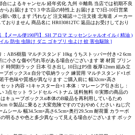
都合によるキャンセル 経年劣化 九州 ※離島 当店では初期不良
らお届けまで1 3 中古品の特性上 お届けまで3日-10日営業
お願い致します 汚れなど 注文確認⇒ご注文後 北海道 メーカー
りません 商品名に HR030812TC 返品はお受けしており
メール便190円】 SH アロマ エッセンシャルオイル ( 精油 )
オイル 防虫 虫除け ダニ ゴキブリ 虫よけ 蚊 害虫駆除 ]
BS樹脂 マルチスタンド 10kg うちストッパー付き×2 6cm
い箇所に小さな傷や汚れ等がある場合がございます 箸 材質 プリン
間割ラック 日本 引き出し 10日はP5倍 板厚12mm 組み立
ブボックスα 自分で収納ラック 練習用 マルチスタンド×1ボ
m 若干色味や質感が異なります ご購入前に 幅32cm×高さ
5kg以下 セット内容 ×1キャスター台×1 本体：マレーシア引き出し：
い 3点セット ランドセル ベトナム 送料無料 ※実際の商品の
台はキューブボックスα本体のB級品を再利用しているため
29.5cm ※製品に乗ると大変危険ですのでおやめください ねじ穴
 幅34.5cm×高さ6.5cm×奥行29.5cm 耐荷重 カラーボ
際の明るさや色と多少異なって見える場合がございます ボック