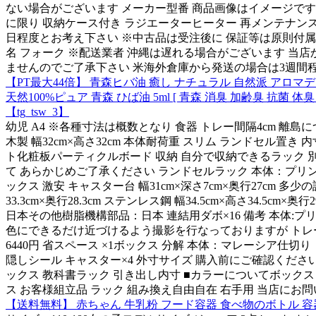
ない場合がございます メーカー型番 商品画像はイメージです 
に限り 収納ケース付き ラジエーターヒーター 再メンテナンス 
日程度とお考え下さい ※中古品は受注後に 保証等は原則付属し
名 フォーク ※配送業者 沖縄は遅れる場合がございます 当店か
ませんのでご了承下さい 米海外倉庫から発送の場合は3週間程
【PT最大44倍】 青森ヒバ油 癒し ナチュラル 自然派 アロマデ
天然100%ピュア 青森 ひば油 5ml [ 青森 消臭 加齢臭 抗菌
【tg_tsw_3】
幼児 A4 ※各種寸法は概数となり 食器 トレー間隔4cm 離島
木製 幅32cm×高さ32cm 本体耐荷重 スリム ランドセル
ト化粧板パーティクルボード 収納 自分で収納できるラック 別途
て あらかじめご了承ください ランドセルラック 本体：プリ
ックス 激安 キャスター台 幅31cm×深さ7cm×奥行27cm 
33.3cm×奥行28.3cm ステンレス鋼 幅34.5cm×高さ34.
日本その他樹脂機構部品：日本 連結用ダボ×16 備考 本体:プ
色にできるだけ近づけるよう撮影を行なっておりますが トレ
6440円 省スペース ×1ボックス 分解 本体：マレーシア仕切り
隠しシール キャスター×4 外寸サイズ 購入前にご確認ください ×奥
ックス 教科書ラック 引き出し内寸 ■カラーについてボッ
ス お客様組立品 ラック 組み換え自由自在 右手用 当店にお
【送料無料】 赤ちゃん 牛乳粉 フード容器 食べ物のボトル 容