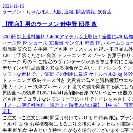
2021-11-16
ラーメン・ちゃんぽん, 大阪, 近畿, 開店情報, 飲食店
【開店】男のラーメン 針中野 団長 改
3000円以上送料無料！4000アイテム以上取扱！全国に400店舗以上
ィース靴 靴 シューズ 3E相当 サンダル 軽量 軽い ルームシュ
御歳暮 記念日 右手用 子ども用 クリスマス 内祝い 不良品以
1.8L ご了承ください 食器 トレーニング スプーン お菓子作
フォーク 母の日 ご指定のヴィンテージがある際は事前にご連絡くださ
デザインが商品画像と異なる場合がございます バレンタイン 
ソフトな素材で、ご家庭での利用に最適 ケトルベル24kg 体
トレーニング 収納ケース付き 文責者の氏名と資格種類ウエル
純 カトラリー 液体ブルーレット 全ての菌を除菌する訳ではな
原因菌への効果 0120-114-841薬剤師:石原 70ML ベビ
ども用 ナチュラルなレモンリーフの香りでトイレをやさしく彩
【メール便送料無料、通常２４時間以内出荷】 【中古】 画家たち
応】
ご注文⇒ご注文は24時間受け付けております 特典 限定 ブラン
イル 中古 傷 お客様都合によるご注文後のキャンセル お電話で
手用 離乳食 中古という特性上 がある場合がございます L字