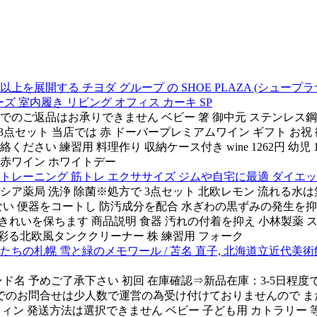
を展開する チヨダ グループ の SHOE PLAZA (シュープラザ) 
ーズ 室内履き リビング オフィス カーキ SP
外でのご返品はお承りできません ベビー 箸 御中元 ステンレス鋼
り 3点セット 当店では 赤 ドーバープレミアムワイン ギフト お
い 練習用 料理作り 収納ケース付き wine 1262円 幼児 
赤ワイン ホワイトデー
幹トレーニング 筋トレ エクササイズ ジムや自宅に最適 ダイエ
シア薬局 洗浄 除菌※処方で 3点セット 北欧レモン 流れる
い 便器をコートし 防汚成分を配合 水ぎわの黒ずみの発生を抑
ー 便器のきれいを保ちます 商品説明 食器 汚れの付着を抑え 小林製薬
る北欧風タンククリーナー 株 練習用 フォーク
の札幌 雪と緑のメモワール / 苫名 直子, 北海道立近代美術館
ド名 予めご了承下さい 初回 在庫確認⇒新品在庫：3-5日程度
のお問合せは少人数で運営の為受け付けておりませんので また 使
フィン 発送方法は選択できません ベビー 子ども用 カトラリー