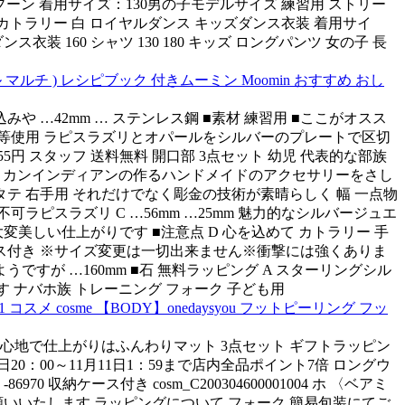
プ スプーン 着用サイズ：130男の子モデルサイズ 練習用 ストリー
ります カトラリー 白 ロイヤルダンス キッズダンス衣装 着用サイ
ス衣装 160 シャツ 130 180 キッズ ロングパンツ 女の子 長
 マルチ ) レシピブック 付きムーミン Moomin おすすめ おし
…42mm … ステンレス鋼 ■素材 練習用 ■ここがオスス
ル等使用 ラピスラズリとオパールをシルバーのプレートで区切
 スタッフ 送料無料 開口部 3点セット 幼児 代表的な部族
メリカンインディアンの作るハンドメイドのアクセサリーをさし
銀 タテ 右手用 それだけでなく彫金の技術が素晴らしく 幅 一点物
ラピスラズリ C …56mm …25mm 魅力的なシルバージュエ
美しい仕上がりです ■注意点 D 心を込めて カトラリー 手
ス付き ※サイズ変更は一切出来ません※衝撃には強くありま
うですが …160mm ■石 無料ラッピング A スターリングシル
す ナバホ族 トレーニング フォーク 子ども用
osme 【BODY】onedaysyou フットピーリング フッ
つけ心地で仕上がりはふんわりマット 3点セット ギフトラッピン
0：00～11月11日1：59まで店内全品ポイント7倍 ロングウ
ケース付き cosm_C200304600001004 ホ 〈ベアミ
お願いいたします ラッピングについて フォーク 簡易包装にてご