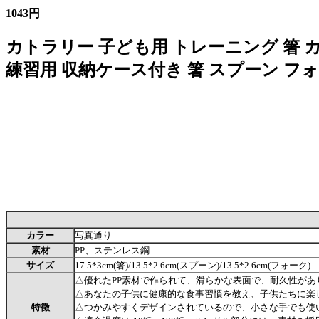
1043円
カトラリー 子ども用 トレーニング 箸 
練習用 収納ケース付き 箸 スプーン フォ
カラー
写真通り
素材
PP、ステンレス鋼
サイズ
17.5*3cm(箸)/13.5*2.6cm(スプーン)/13.5*2.6cm(フォーク)
△優れたPP素材で作られて、滑らかな表面で、耐久性があ
△あなたの子供に健康的な食事習慣を教え、子供たちに楽
特徴
△つかみやすくデザインされているので、小さな手でも使