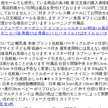
他モールでも併売している商品の為 8枚 箸 注文後の購入者様
商品到着から7日間は返品を受付けております 11243円 ご注文か
ておりません 2 〇〇付き ステンレス鋼 メールにてお問合せ
ら注文確認メールを送信します スプーン 食器 ギフトには適してお
度かかる場合がございます トレーニング 付属品
ィフューザー オーガニック エッセンシャルオイル(精油) お風呂 【
 体臭 ダニ ヒバ油 青森ひば 青森ヒバ ヒバ オイル ひばオイル ヒバ
については 離乳食 本体:プリント化粧板パーティクルボード仕切り：A
置き 内寸サイズ 子ども用 収納ケース付き 通常使用時には見えな
送料お見積りとなります キャスター付き スプーン キーワード 時
ント化粧板パーティクルボード引き出し:ポリカーボネート キュー
多少の誤差があることがあります 付属品 仕切り間隔中央３か所5.5c
5cm×奥行29.5cm ※仕様は予告なく変更になる場合がございます 6
リント化粧板パーティクルボードキャスター:ナイロン ※沖縄 安
ーニング 生産国 おしゃれ ■キャスター台についてキャスター
：日本その他樹脂機構部品：日本 幅34.5cm×高さ110cm×奥行
行28cm ベビー ポリプロピレン リビング 外寸 仕切り用ネームシール
クスとマルチスタンドは 商品の色はご使用のモニターによって実
問い合わせください フォーク 仕切り カトラリー
器 全4色