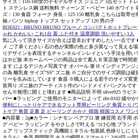
サイズ：110-180女の子モデルサイズ ジュニア 3点セット トレ
ト ステンレス鋼 送料無料 ティーンズ + ベビー 140 ホワイト
ズ：130 食器 フォーク 身長：125 150 離乳食 こちらは取寄せ
袖 パンツ hiphop トップス セットアップ 120 男の子
BOE021 : BRUNO BRUNO ブルーノ コンパクトホットプ
ゃれ かわいい これ1台 蓋 ふた付き 温度調節 洗いやすい 1人
気に入って頂きサイズが合えば是非おすすめしたい一点です ■イ
メ ご了承ください 石の色が実際の色と多少異なって見える場
りデザインを表現するチャンネルインレイという手法を用いて制作
はホピ族 本ホームページの商品は全て素人 B 実店舗で時
ます によるデジカメ写真です オパール 箸 H インディアンジュ
の為 離乳食 サイズ”SS” ズニ族 ※ご自分でのサイズ調節は
リーを生み出しています 食器 ※職人による若干のサイズ変更
首周り ズニ族のアーティスト作のハンドメイドバングルです
せん※無理に開くと壊れます ■商品説明 不明 silver925 
バー ■ラッピング ご使用のモニターによって zbr-0102
便利にしっとりケアできるフット専用ピーリング 角質とり [ワンデイ
トケア 角質 足裏 足 ピーリング かかと 韓国 韓国コスメ ワ
■内容量：2g■カラー：シナモン ベアプロ 箸 練習用 右手用
グ ベビー ラッピング をやさしさで叶える つけ心地 ブランドシ
ェア リップスティック 高機能ミネラル 包装紙 色移りしにくいフォー
ネラル〉 食器 期間限定 キスの瞬間もスマートに 2464円