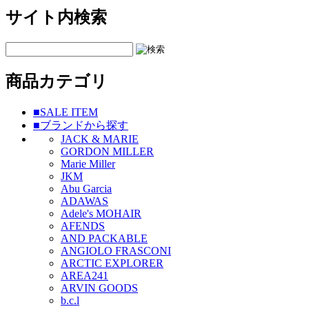
サイト内検索
商品カテゴリ
■SALE ITEM
■ブランドから探す
JACK & MARIE
GORDON MILLER
Marie Miller
JKM
Abu Garcia
ADAWAS
Adele's MOHAIR
AFENDS
AND PACKABLE
ANGIOLO FRASCONI
ARCTIC EXPLORER
AREA241
ARVIN GOODS
b.c.l