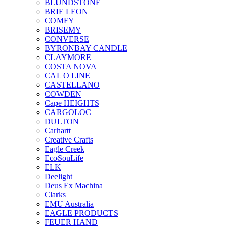
BLUNDSTONE
BRIE LEON
COMFY
BRISEMY
CONVERSE
BYRONBAY CANDLE
CLAYMORE
COSTA NOVA
CAL O LINE
CASTELLANO
COWDEN
Cape HEIGHTS
CARGOLOC
DULTON
Carhartt
Creative Crafts
Eagle Creek
EcoSouLife
ELK
Deelight
Deus Ex Machina
Clarks
EMU Australia
EAGLE PRODUCTS
FEUER HAND