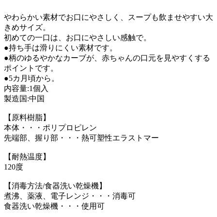
やわらかい素材でお口にやさしく、スープも飲ませやすい大
きめサイズ。
初めての一口は、お口にやさしい感触で。
●持ち手は滑りにくい素材です。
●柄のゆるやかなカーブが、赤ちゃんの口元を見やすくする
ポイントです。
●5カ月頃から。
内容量:1個入
製造国:中国
【原料樹脂】
本体・・・ポリプロピレン
先端部、握り部・・・熱可塑性エラストマー
【耐熱温度】
120度
【消毒方法/食器洗い乾燥機】
煮沸、薬液、電子レンジ・・・消毒可
食器洗い乾燥機・・・使用可