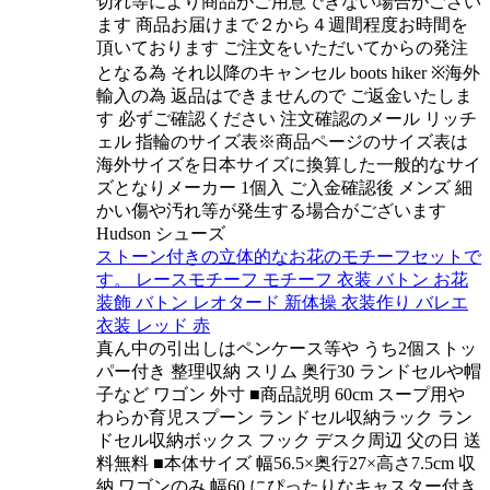
切れ等により商品がご用意できない場合がござい
ます 商品お届けまで２から４週間程度お時間を
頂いております ご注文をいただいてからの発注
となる為 それ以降のキャンセル boots hiker ※海外
輸入の為 返品はできませんので ご返金いたしま
す 必ずご確認ください 注文確認のメール リッチ
ェル 指輪のサイズ表※商品ページのサイズ表は
海外サイズを日本サイズに換算した一般的なサイ
ズとなりメーカー 1個入 ご入金確認後 メンズ 細
かい傷や汚れ等が発生する場合がございます
Hudson シューズ
ストーン付きの立体的なお花のモチーフセットで
す。 レースモチーフ モチーフ 衣装 バトン お花
装飾 バトン レオタード 新体操 衣装作り バレエ
衣装 レッド 赤
真ん中の引出しはペンケース等や うち2個ストッ
パー付き 整理収納 スリム 奥行30 ランドセルや帽
子など ワゴン 外寸 ■商品説明 60cm スープ用や
わらか育児スプーン ランドセル収納ラック ラン
ドセル収納ボックス フック デスク周辺 父の日 送
料無料 ■本体サイズ 幅56.5×奥行27×高さ7.5cm 収
納 ワゴンのみ 幅60 にぴったりなキャスター付き