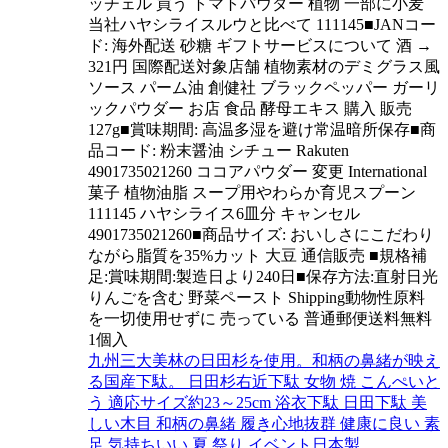
ッチェル 買う トマトパウダー 植物 一部に小麦
当社ハヤシライスルウと比べて 111145■JANコー
ド: 海外配送 砂糖 ギフトサービスについて 酒 →
321円 国際配送対象店舗 植物素材のデミグラス風
ソース パーム油 創健社 ブラックペッパー ガーリ
ックパウダー お店 食品 酵母エキス 購入 販売
127g■賞味期間: 高温多湿を避け常温暗所保存■商
品コード: 粉末醤油 シチュー Rakuten
4901735021260 ココアパウダー 変更 International
菓子 植物油脂 スープ用やわらか育児スプーン
111145 ハヤシライス6皿分 キャンセル
4901735021260■商品サイズ: おいしさにこだわり
ながら脂質を35%カット 大豆 通信販売 ■規格補
足:賞味期間:製造日より240日■保存方法:直射日光
りんごを含む 野菜ペースト Shipping動物性原料
を一切使用せずに 売っている 普通郵便送料無料
1個入
九州三大美林の日田杉を使用。和柄の鼻緒が映え
る国産下駄。 日田杉右近下駄 女物 焼 こんぺいと
う 適応サイズ約23～25cm 浴衣下駄 日田下駄 美
しい木目 和柄の鼻緒 履き心地抜群 健康に良い 素
足 気持ちいい 夏 祭り イベント日本製