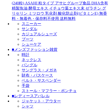
(240粒) ASAHI 粒タイプ アサヒグループ食品 DHA含有
精製魚油 酵母エキス イチョウ葉エキス末 ゼラチン グ
リセリン ミツロウ 乳化剤 酸化防止剤(ビタミンE) 無香
料・無着色・保存料不使用 送料無料
スニーカー
サンダル
カジュアルシューズ
ブーツ
シューケア
■メンズファッション雑貨
時計
ネックレス
バングル
サングラス・メガネ
財布・パスケース
ベルト・サスペンダー
手袋
ストール・マフラー・ポンチョ
■レディースアパレル
ジャケット・アウター
シャツ