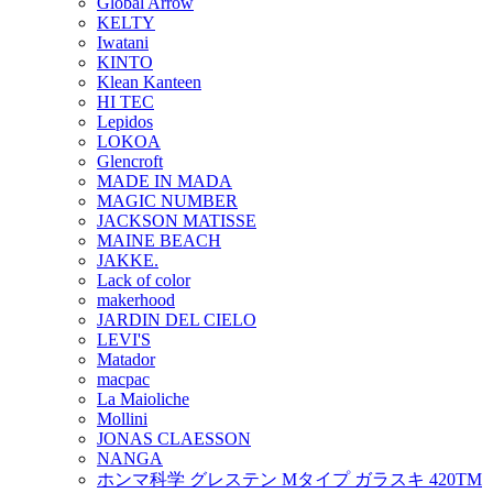
Global Arrow
KELTY
Iwatani
KINTO
Klean Kanteen
HI TEC
Lepidos
LOKOA
Glencroft
MADE IN MADA
MAGIC NUMBER
JACKSON MATISSE
MAINE BEACH
JAKKE.
Lack of color
makerhood
JARDIN DEL CIELO
LEVI'S
Matador
macpac
La Maioliche
Mollini
JONAS CLAESSON
NANGA
ホンマ科学 グレステン Mタイプ ガラスキ 420TM