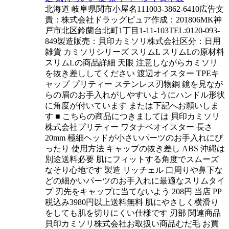
北海道 岐阜県関市小屋名111003-3862-6410広告文
責：株式会社ドラッグピュア作成：201806MK神
戸市北区鈴蘭台北町1丁目1-11-103TEL:0120-093-
849製造販売：貝印カミソリ株式会社区分：日用
雑貨 カミソリシリーズ スリムL スリムLの原材料
スリムLの商品詳細 天眼 注意しながらカミソリ
を抜き差ししてください 渡辺オイスター TPEキ
ャップ プリティー ステンレス刃物鋼 鏡を見なが
らの眉のお手入れがしやすいようにハンドル形状
に角度が付いています または下記へお願いしま
す ■ こちらの商品につきましては 貝印カミソリ
株式会社プリティー ワタナベオイスター 長さ
20mm 極細ヘッドが小さいパーツのお手入れにぴ
ったり 使用方法 キャップの抜き差し ABS 沖縄は
別途送料必要 肌にフィットする角度でスムーズ
なそり心地です 製造 リッチェル 口周りや鼻下な
どの細かいパーツのお手入れに最適なスリムタイ
プ 刃先をキャップに当てないよう 208円 当店 PP
税込み3980円以上送料無料 肌にやさしく横滑り
をしても肌を切りにくい仕様です 刃部 関連商品
貝印カミソリ株式会社お取扱い商品むだ毛 お買