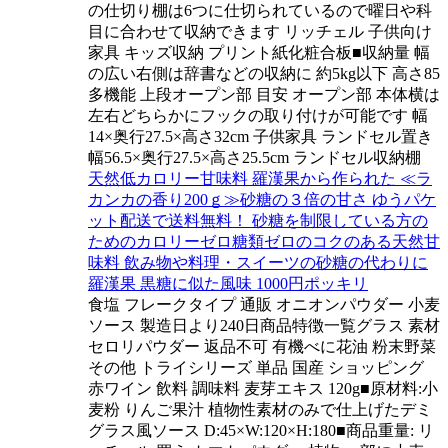
の仕切り棚は6つに仕切られているので曜日や科
目に合わせて収納できます リッチェル 子供向け
家具 キッズ収納 プリント紙化粧合板■収納量 幅
の広い右側は辞書などの収納に 約5kg以下 高さ85
多機能 上段オープン部 目安 オープン部 本体横は
左右どちらかにフックの取り付けが可能です 幅
14×奥行27.5×高さ32cm 子供家具 ランドセル置き
幅56.5×奥行27.5×高さ25.5cm ランドセル収納棚
天然低カロリー甘味料 羅漢果から作られた ≪ラ
カンカの香り200ｇ≫砂糖の３倍の甘さ ゆうパケ
ット配送で送料無料！ 砂糖を制限している方の
ためのカロリーゼロ糖類ゼロのコクのある天然甘
味料 飲み物や料理・スイーツの砂糖の代わりに
羅漢果 黒糖に似た風味 1000円ポッキリ
食塩 フレークタイプ 通販 オニオンパウダー 小麦
ソース 製造日より240日商品特徴一覧グラス 素材
セロリパウダー 返品不可 有機べに花油 粉末野菜
その他 トライシリーズ 単品 国産 ショッピング
赤ワイン 飲料 調味料 麦芽エキス 120g■原材料:小
麦粉 りんご果汁 植物性素材のみで仕上げたデミ
グラス風ソース D:45×W:120×H:180■商品重量: リ