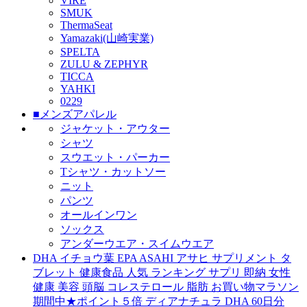
VIRE
SMUK
ThermaSeat
Yamazaki(山崎実業)
SPELTA
ZULU & ZEPHYR
TICCA
YAHKI
0229
■メンズアパレル
ジャケット・アウター
シャツ
スウエット・パーカー
Tシャツ・カットソー
ニット
パンツ
オールインワン
ソックス
アンダーウエア・スイムウエア
DHA イチョウ葉 EPA ASAHI アサヒ サプリメント タ
ブレット 健康食品 人気 ランキング サプリ 即納 女性
健康 美容 頭脳 コレステロール 脂肪 お買い物マラソン
期間中★ポイント５倍 ディアナチュラ DHA 60日分