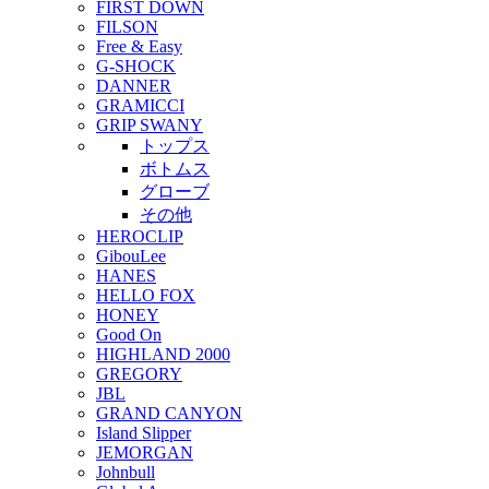
FIRST DOWN
FILSON
Free & Easy
G-SHOCK
DANNER
GRAMICCI
GRIP SWANY
トップス
ボトムス
グローブ
その他
HEROCLIP
GibouLee
HANES
HELLO FOX
HONEY
Good On
HIGHLAND 2000
GREGORY
JBL
GRAND CANYON
Island Slipper
JEMORGAN
Johnbull