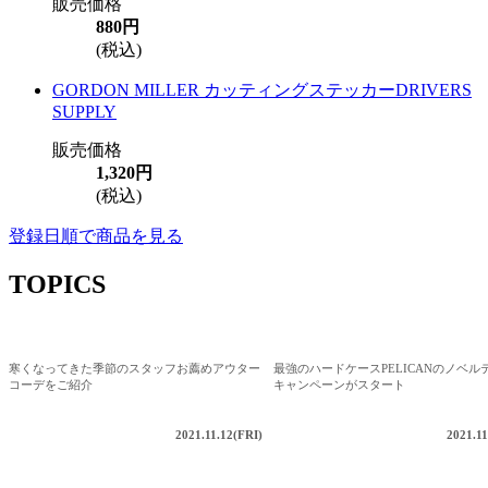
販売価格
880円
(税込)
GORDON MILLER カッティングステッカーDRIVERS
SUPPLY
販売価格
1,320円
(税込)
登録日順で商品を見る
TOPICS
寒くなってきた季節のスタッフお薦めアウター
最強のハードケースPELICANのノベル
コーデをご紹介
キャンペーンがスタート
2021.11.12(FRI)
2021.11