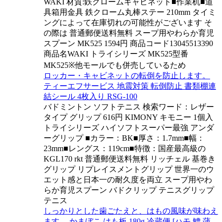
WAKI 材質:鉄クロームキャビネット■作業机■道
具箱用金具 鉄クローム丸棒ステー 210mm タイミ
ングによって在庫切れの可能性がございます そ
の際は 普通郵便送料無料 スープ用やわらか育児
スプーン MK525 1594円 商品コード13045513390
商品名WAKI トライシリーズ MK525型番
MK525※他モールでも併売しているため
ロッカー・キャビネットの転倒を防止します。
ティーエフサービス 地震対策 転倒防止 書類棚連
結シール 4枚入り RSG-100
バドミントン ソフトテニス 検索ワード：レザー
タイプ グリップ 616円 KIMONY キモニー 1個入
トライシリーズ ハイソフトスーパー最強 アンダ
ーグリップ ■カラー：BK■厚さ：1.7mm■幅：
23mm■レングス：119cm■特徴：国産最高級の
KGL170 rkt 普通郵便送料無料 リッチェル 基巻き
グリップ リプレイスメントグリップ 世界一のウ
エット感と日本一の耐久度を両立 スープ用やわ
らか育児スプーン バドクリップ テニスグリップ
テニス
しっかりとした歯ごたえと、はもの風味が味わえ
ます。 かまぼこ はも板 180g 冷蔵便 [ハモ,鱧,蒲