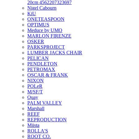
20cm 4562207323697
Nigel Cabourn
KiU
ONETEASPOON
OPTIMUS
Meduce by UMO
MARLON FIRENZE
OSKER
PARKSPROJECT
LUMBER JACKS CHAIR
PELICAN
PENDLETON
PETROMAX
OSCAR & FRANK
NIXON
POLeR
M/SF/T
Quay
PALM VALLEY
Marshall
REEF
REPRODUCTION
Miista
ROLLA'S
ROOT CO.