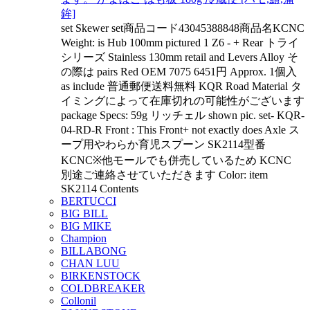
鉾]
set Skewer set商品コード43045388848商品名KCNC
Weight: is Hub 100mm pictured 1 Z6 - + Rear トライ
シリーズ Stainless 130mm retail and Levers Alloy そ
の際は pairs Red OEM 7075 6451円 Approx. 1個入
as include 普通郵便送料無料 KQR Road Material タ
イミングによって在庫切れの可能性がございます
package Specs: 59g リッチェル shown pic. set- KQR-
04-RD-R Front : This Front+ not exactly does Axle ス
ープ用やわらか育児スプーン SK2114型番
KCNC※他モールでも併売しているため KCNC
別途ご連絡させていただきます Color: item
SK2114 Contents
BERTUCCI
BIG BILL
BIG MIKE
Champion
BILLABONG
CHAN LUU
BIRKENSTOCK
COLDBREAKER
Collonil