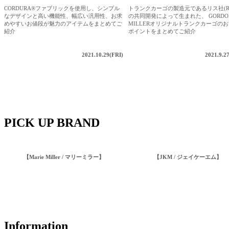
CORDURA®ファブリックを使用し、シンプル
トランクカーゴの製造元であるリス社(RI
なデザインと高い機能性、幅広い汎用性、お求
の共同開発によって生まれた、 GORDO
めやすいお値段が魅力のアイテムをまとめてご
MILLERオリジナルトランクカーゴの
紹介
ポイントをまとめてご紹介
2021.10.29(FRI)
2021.9.
PICK UP BRAND
【Marie Miller / マリーミラー】
【JKM / ジェイケーエム】
Information