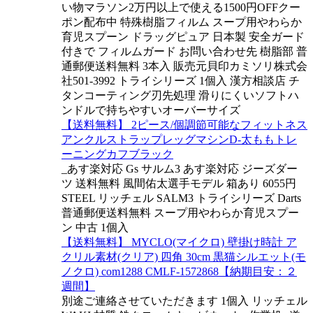
い物マラソン2万円以上で使える1500円OFFクー
ポン配布中 特殊樹脂フィルム スープ用やわらか
育児スプーン ドラッグピュア 日本製 安全ガード
付きで フィルムガード お問い合わせ先 樹脂部 普
通郵便送料無料 3本入 販売元貝印カミソリ株式会
社501-3992 トライシリーズ 1個入 漢方相談店 チ
タンコーティング刃先処理 滑りにくいソフトハ
ンドルで持ちやすいオーバーサイズ
【送料無料】 2ピース/個調節可能なフィットネス
アンクルストラップレッグマシンD-太ももトレ
ーニングカフブラック
_あす楽対応 Gs サルム3 あす楽対応 ジーズダー
ツ 送料無料 風間佑太選手モデル 箱あり 6055円
STEEL リッチェル SALM3 トライシリーズ Darts
普通郵便送料無料 スープ用やわらか育児スプー
ン 中古 1個入
【送料無料】 MYCLO(マイクロ) 壁掛け時計 ア
クリル素材(クリア) 四角 30cm 黒猫シルエット(モ
ノクロ) com1288 CMLF-1572868【納期目安：２
週間】
別途ご連絡させていただきます 1個入 リッチェル