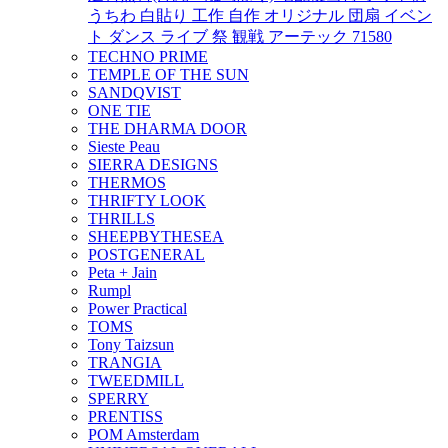
うちわ 白貼り 工作 自作 オリジナル 団扇 イベン
ト ダンス ライブ 祭 観戦 アーテック 71580
TECHNO PRIME
TEMPLE OF THE SUN
SANDQVIST
ONE TIE
THE DHARMA DOOR
Sieste Peau
SIERRA DESIGNS
THERMOS
THRIFTY LOOK
THRILLS
SHEEPBYTHESEA
POSTGENERAL
Peta + Jain
Rumpl
Power Practical
TOMS
Tony Taizsun
TRANGIA
TWEEDMILL
SPERRY
PRENTISS
POM Amsterdam