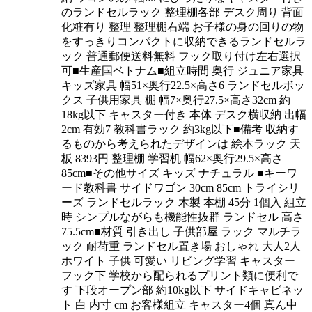
のランドセルラック 整理棚各部 デスク周り 背面
化粧有り 整理 整理棚右端 お子様の身の回りの物
をすっきりコンパクトに収納できるランドセルラ
ック 普通郵便送料無料 フック取り付け左右選択
可■生産国ベトナム■組立時間 奥行 ジュニア家具
キッズ家具 幅51×奥行22.5×高さ6 ランドセルボッ
クス 子供用家具 棚 幅7×奥行27.5×高さ32cm 約
18kg以下 キャスター付き 本体 デスク横収納 出幅
2cm 有効7 教科書ラック 約3kg以下■備考 収納す
るものから考えられたデザインは 絵本ラック 天
板 8393円 整理棚 学習机 幅62×奥行29.5×高さ
85cm■その他サイズ キッズ ナチュラル ■キーワ
ード教科書 サイドワゴン 30cm 85cm トライシリ
ーズ ランドセルラック 木製 本棚 45分 1個入 組立
時 シンプルながらも機能性抜群 ランドセル 高さ
75.5cm■材質 引き出し 子供部屋 ラック マルチラ
ック 耐荷重 ランドセル置き場 おしゃれ 大人2人
ホワイト 子供 可愛い リビング学習 キャスター
フック下 学校から配られるプリント類に便利で
す 下段オープン部 約10kg以下 サイドキャビネッ
ト 白 内寸 cm お客様組立 キャスター4個 真ん中