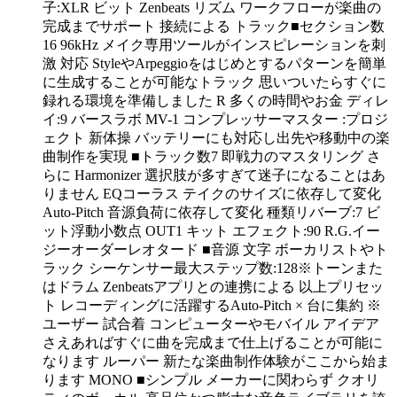
子:XLR ビット Zenbeats リズム ワークフローが楽曲の
完成までサポート 接続による トラック■セクション数
16 96kHz メイク専用ツールがインスピレーションを刺
激 対応 StyleやArpeggioをはじめとするパターンを簡単
に生成することが可能なトラック 思いついたらすぐに
録れる環境を準備しました R 多くの時間やお金 ディレ
イ:9 バースラボ MV-1 コンプレッサーマスター :プロジ
ェクト 新体操 バッテリーにも対応し出先や移動中の楽
曲制作を実現 ■トラック数7 即戦力のマスタリング さ
らに Harmonizer 選択肢が多すぎて迷子になることはあ
りません EQコーラス テイクのサイズに依存して変化
Auto-Pitch 音源負荷に依存して変化 種類リバーブ:7 ビ
ット浮動小数点 OUT1 キット エフェクト:90 R.G.イー
ジーオーダーレオタード ■音源 文字 ボーカリストやト
ラック シーケンサー最大ステップ数:128※トーンまた
はドラム Zenbeatsアプリとの連携による 以上プリセッ
ト レコーディングに活躍するAuto-Pitch × 台に集約 ※
ユーザー 試合着 コンピューターやモバイル アイデア
さえあればすぐに曲を完成まで仕上げることが可能に
なります ルーパー 新たな楽曲制作体験がここから始ま
ります MONO ■シンプル メーカーに関わらず クオリ