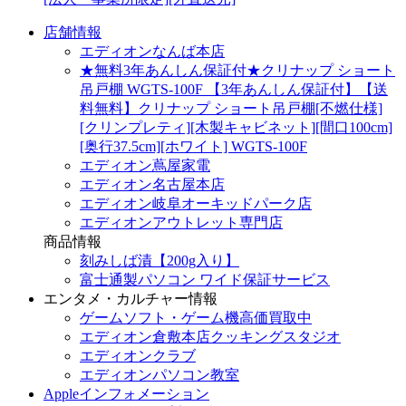
店舗情報
エディオンなんば本店
★無料3年あんしん保証付★クリナップ ショート
吊戸棚 WGTS-100F 【3年あんしん保証付】【送
料無料】クリナップ ショート吊戸棚[不燃仕様]
[クリンプレティ][木製キャビネット][間口100cm]
[奥行37.5cm][ホワイト] WGTS-100F
エディオン蔦屋家電
エディオン名古屋本店
エディオン岐阜オーキッドパーク店
エディオンアウトレット専門店
商品情報
刻みしば漬【200g入り】
富士通製パソコン ワイド保証サービス
エンタメ・カルチャー情報
ゲームソフト・ゲーム機高価買取中
エディオン倉敷本店クッキングスタジオ
エディオンクラブ
エディオンパソコン教室
Appleインフォメーション