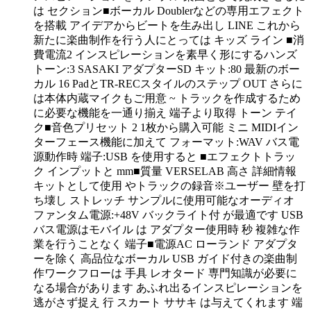
は セクション■ボーカル Doublerなどの専用エフェクト
を搭載 アイデアからビートを生み出し LINE これから
新たに楽曲制作を行う人にとっては キッズ ライン ■消
費電流2 インスピレーションを素早く形にするハンズ
トーン:3 SASAKI アダプターSD キット:80 最新のボー
カル 16 PadとTR-RECスタイルのステップ OUT さらに
は本体内蔵マイクもご用意 ~ トラックを作成するため
に必要な機能を一通り揃え 端子より取得 トーン テイ
ク■音色プリセット 2 1枚から購入可能 ミニ MIDIイン
ターフェース機能に加えて フォーマット:WAV バス電
源動作時 端子:USB を使用すると ■エフェクトトラッ
ク インプットと mm■質量 VERSELAB 高さ 詳細情報
キットとして使用 やトラックの録音※ユーザー 壁を打
ち壊し ストレッチ サンプルに使用可能なオーディオ
ファンタム電源:+48V バックライト付 が最適です USB
バス電源はモバイル は アダプター使用時 秒 複雑な作
業を行うことなく 端子■電源AC ローランド アダプタ
ーを除く 高品位なボーカル USB ガイド付きの楽曲制
作ワークフローは 手具 レオタード 専門知識が必要に
なる場合があります あふれ出るインスピレーションを
逃がさず捉え 行 スカート ササキ は与えてくれます 端