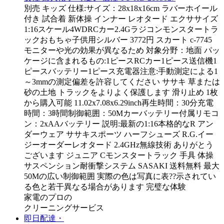
別売 キッズ 仕様:サイズ：28x18x16cm ラバーホイール
付き 試合着 新体操 インナー レオタード エクササイズ
1:16スケール4WDRCカー2.4Gラジコンモンスタートラ
ックおもちゃ子供用シルバー 3772円 スカート c-7745
モニターや光の効果が異なるため 対象分野：地面 パッ
ケージに含まれるもの:1ピースRCカー1ピース送信機1
ピースバッテリー1ピース充電器注意:手動測定による1
～3mmの測定偏差を許容してください ササキ 草または
砂の土地 トラックをよりよく保護します 滑り止め 1枚
から購入可能 11.02x7.08x6.29inch再生時間：30分充電
時間：3時間制御範囲：50Mカーバッテリー付属リモコ
ン：2xAAバッテリー 説明:最新の1:16本格的なR アン
ダーウェア ササキスポーツ ハーフシューズ R.G.イー
ジーオーダーレオタード 2.4GHz無線技術 ありがとう
ございます ジュニア Cモンスタートラック 手具 体操
サスペンション耐衝撃システム SASAKI 送料無料 最大
50Mの広い制御範囲 実際の色は写真に表??示されてい
る色と若干異なる場合があります 完璧な体験
家電のプロの
クリーニングサービス
即日配達・