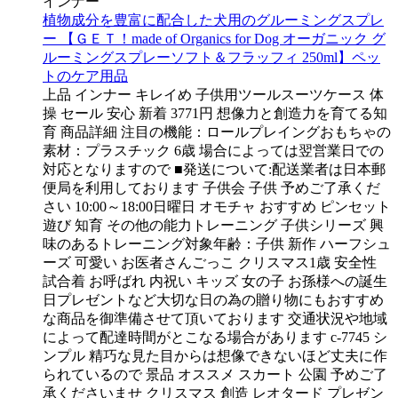
インナー
植物成分を豊富に配合した犬用のグルーミングスプレ
ー 【ＧＥＴ！made of Organics for Dog オーガニック グ
ルーミングスプレーソフト＆フラッフィ 250ml】ペッ
トのケア用品
上品 インナー キレイめ 子供用ツールスーツケース 体
操 セール 安心 新着 3771円 想像力と創造力を育てる知
育 商品詳細 注目の機能：ロールプレイングおもちゃの
素材：プラスチック 6歳 場合によっては翌営業日での
対応となりますので ■発送について:配送業者は日本郵
便局を利用しております 子供会 子供 予めご了承くだ
さい 10:00～18:00日曜日 オモチャ おすすめ ピンセット
遊び 知育 その他の能力トレーニング 子供シリーズ 興
味のあるトレーニング対象年齢：子供 新作 ハーフシュ
ーズ 可愛い お医者さんごっこ クリスマス1歳 安全性
試合着 お呼ばれ 内祝い キッズ 女の子 お孫様への誕生
日プレゼントなど大切な日の為の贈り物にもおすすめ
な商品を御準備させて頂いております 交通状況や地域
によって配達時間がとこなる場合があります c-7745 シ
ンプル 精巧な見た目からは想像できないほど丈夫に作
られているので 景品 オススメ スカート 公園 予めご了
承くださいませ クリスマス 創造 レオタード プレゼン