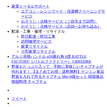
家電トータルサポート
エアコン・レンジフード・洗濯槽クリーニングサ
ービス
おそうじ・点検サービス（ご自宅まで訪問）
おそうじ・点検サービス（店頭へお持ち込み）
配達・工事・修理・リサイクル
即日配達・即日工事
訪問修理サービス
家電リサイクル
小型家電リサイクル
アルミ溶接ハンドル φ50垂れ角 8度 BATTLE
FACTORY（バトルファクトリー） CBR929RR
野菜もたっぷり入って、手軽に美味しいチャプチェが
作れます！ 【まとめてお得・送料無料】ケンミン食品
野菜を入れて作るチャプチェ 68g×8袋セット 韓国食品
韓国料理 チャプチェ
ツイート