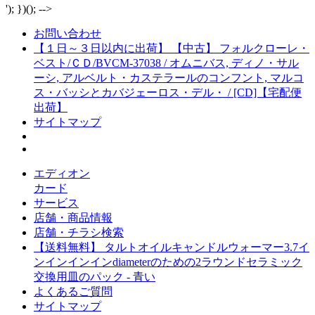
'); })(); -->
お問い合わせ
【１日～３日以内に出荷】 【中古】 フォルクローレ・
ベスト/ＣＤ/BVCM-37038 / オムニバス, ディノ・サル
ーシ, アルベルト・カステラールのコンフント, マルコ
ス・バッシとカバジェーロス・デル・ / [CD]【宅配便
出荷】
サイトマップ
エディオン
カード
サービス
店舗・商品情報
店舗・チラシ検索
【送料無料】 タルトオイルキャンドルウォーマー3.7イ
ンインインインdiameterのための2ラウンドセラミック
交換用皿のパック - 青い
よくあるご質問
サイトマップ