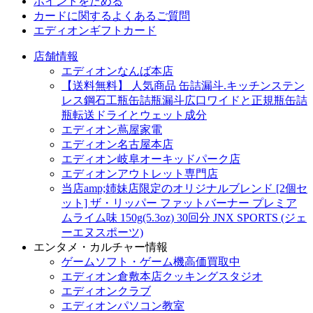
ポイントをためる
カードに関するよくあるご質問
エディオンギフトカード
店舗情報
エディオンなんば本店
【送料無料】 人気商品 缶詰漏斗.キッチンステン
レス鋼石工瓶缶詰瓶漏斗広口ワイドと正規瓶缶詰
瓶転送ドライとウェット成分
エディオン蔦屋家電
エディオン名古屋本店
エディオン岐阜オーキッドパーク店
エディオンアウトレット専門店
当店amp;姉妹店限定のオリジナルブレンド [2個セ
ット] ザ・リッパー ファットバーナー プレミア
ムライム味 150g(5.3oz) 30回分 JNX SPORTS (ジェ
ーエヌスポーツ)
エンタメ・カルチャー情報
ゲームソフト・ゲーム機高価買取中
エディオン倉敷本店クッキングスタジオ
エディオンクラブ
エディオンパソコン教室