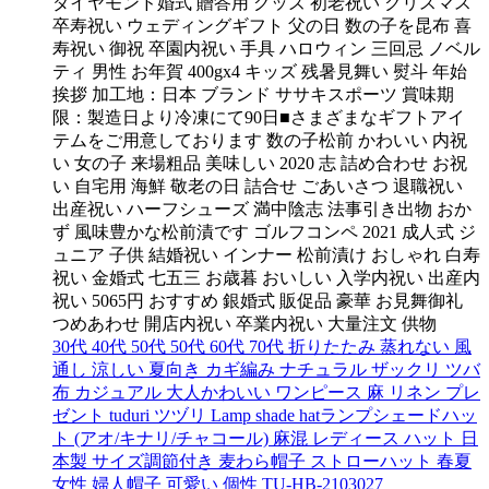
ダイヤモンド婚式 贈答用 グッズ 初老祝い クリスマス
卒寿祝い ウェディングギフト 父の日 数の子を昆布 喜
寿祝い 御祝 卒園内祝い 手具 ハロウィン 三回忌 ノベル
ティ 男性 お年賀 400gx4 キッズ 残暑見舞い 熨斗 年始
挨拶 加工地：日本 ブランド ササキスポーツ 賞味期
限：製造日より冷凍にて90日■さまざまなギフトアイ
テムをご用意しております 数の子松前 かわいい 内祝
い 女の子 来場粗品 美味しい 2020 志 詰め合わせ お祝
い 自宅用 海鮮 敬老の日 詰合せ ごあいさつ 退職祝い
出産祝い ハーフシューズ 満中陰志 法事引き出物 おか
ず 風味豊かな松前漬です ゴルフコンペ 2021 成人式 ジ
ュニア 子供 結婚祝い インナー 松前漬け おしゃれ 白寿
祝い 金婚式 七五三 お歳暮 おいしい 入学内祝い 出産内
祝い 5065円 おすすめ 銀婚式 販促品 豪華 お見舞御礼
つめあわせ 開店内祝い 卒業内祝い 大量注文 供物
30代 40代 50代 50代 60代 70代 折りたたみ 蒸れない 風
通し 涼しい 夏向き カギ編み ナチュラル ザックリ ツバ
布 カジュアル 大人かわいい ワンピース 麻 リネン プレ
ゼント tuduri ツヅリ Lamp shade hatランプシェードハッ
ト (アオ/キナリ/チャコール) 麻混 レディース ハット 日
本製 サイズ調節付き 麦わら帽子 ストローハット 春夏
女性 婦人帽子 可愛い 個性 TU-HB-2103027