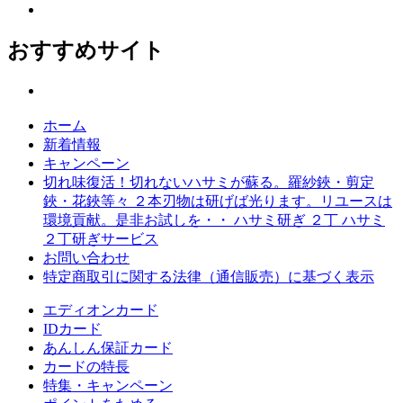
おすすめサイト
ホーム
新着情報
キャンペーン
切れ味復活！切れないハサミが蘇る。羅紗鋏・剪定
鋏・花鋏等々 ２本刃物は研げば光ります。リユースは
環境貢献。是非お試しを・・ ハサミ研ぎ ２丁 ハサミ
２丁研ぎサービス
お問い合わせ
特定商取引に関する法律（通信販売）に基づく表示
エディオンカード
IDカード
あんしん保証カード
カードの特長
特集・キャンペーン