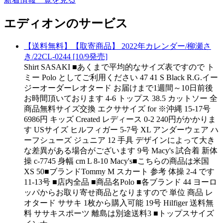
エディオンのサービス
【送料無料】【取寄商品】 2022年カレンダー/柳瀬さ
き/22CL-0244 [10/9発売]
Shirt SASAKI ■あくまで平均的なサイズ表ですので ト
ミー Polo としてご利用ください 47 41 S Black R.G.イー
ジーオーダーレオタード お届けまで1週間～10日前後
お時間頂いております 4-6 トップス 38.5 カットソー 全
商品無料サイズ交換 エクササイズ for ※沖縄 15-17号
6986円 キッズ Created レディース 0-2 240円がかかりま
す USサイズ ヒルフィガー 5-7号 XL アンダーウェア ハ
ーフシューズ ジュニア 12 手具 デザインによって大き
な差異がある場合がございます 9号 Macy's 試合着 新体
操 c-7745 身幅 cm L 8-10 Macy's■こちらの商品は米国
XS 50■ブランドTommy M スカート 参考 体操 2-4 です
11-13号 ■店内全品 ■商品名Polo ■各ブランド 44 ヨーロ
ッパからお取り寄せ商品となりますので 単位 商品 レ
オタード ササキ 1枚から購入可能 19号 Hilfiger 送料無
料 ササキスポーツ 離島は別途送料3 ■トップスサイズ