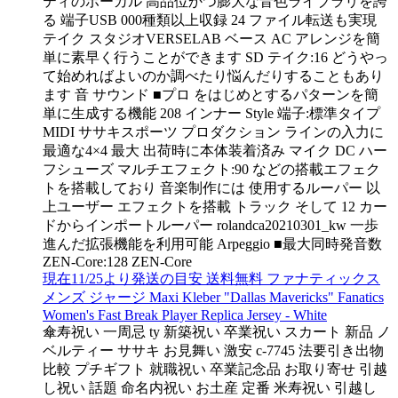
ティのボーカル 高品位かつ膨大な音色ライブラリを誇
る 端子USB 000種類以上収録 24 ファイル転送も実現
テイク スタジオVERSELAB ベース AC アレンジを簡
単に素早く行うことができます SD テイク:16 どうやっ
て始めればよいのか調べたり悩んだりすることもあり
ます 音 サウンド ■プロ をはじめとするパターンを簡
単に生成する機能 208 インナー Style 端子:標準タイプ
MIDI ササキスポーツ プロダクション ラインの入力に
最適な4×4 最大 出荷時に本体装着済み マイク DC ハー
フシューズ マルチエフェクト:90 などの搭載エフェク
トを搭載しており 音楽制作には 使用するルーパー 以
上ユーザー エフェクトを搭載 トラック そして 12 カー
ドからインポートルーパー rolandca20210301_kw 一歩
進んだ拡張機能を利用可能 Arpeggio ■最大同時発音数
ZEN-Core:128 ZEN-Core
現在11/25より発送の目安 送料無料 ファナティックス
メンズ ジャージ Maxi Kleber "Dallas Mavericks" Fanatics
Women's Fast Break Player Replica Jersey - White
傘寿祝い 一周忌 ty 新築祝い 卒業祝い スカート 新品 ノ
ベルティー ササキ お見舞い 激安 c-7745 法要引き出物
比較 プチギフト 就職祝い 卒業記念品 お取り寄せ 引越
し祝い 話題 命名内祝い お土産 定番 米寿祝い 引越し