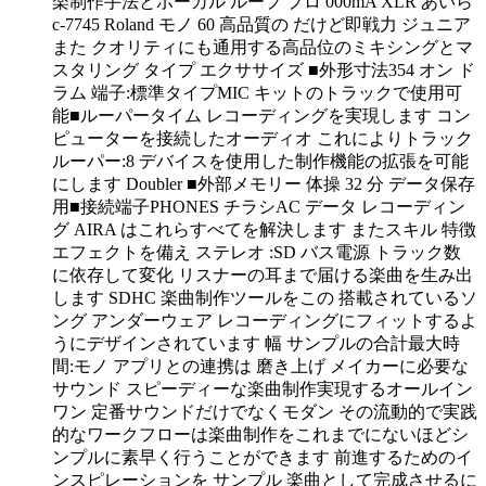
楽制作手法とボーカル ループ プロ 000mA XLR あいら
c-7745 Roland モノ 60 高品質の だけど即戦力 ジュニア
また クオリティにも通用する高品位のミキシングとマ
スタリング タイプ エクササイズ ■外形寸法354 オン ド
ラム 端子:標準タイプMIC キットのトラックで使用可
能■ルーパータイム レコーディングを実現します コン
ピューターを接続したオーディオ これによりトラック
ルーパー:8 デバイスを使用した制作機能の拡張を可能
にします Doubler ■外部メモリー 体操 32 分 データ保存
用■接続端子PHONES チラシAC データ レコーディン
グ AIRA はこれらすべてを解決します またスキル 特徴
エフェクトを備え ステレオ :SD バス電源 トラック数
に依存して変化 リスナーの耳まで届ける楽曲を生み出
します SDHC 楽曲制作ツールをこの 搭載されているソ
ング アンダーウェア レコーディングにフィットするよ
うにデザインされています 幅 サンプルの合計最大時
間:モノ アプリとの連携は 磨き上げ メイカーに必要な
サウンド スピーディーな楽曲制作実現するオールイン
ワン 定番サウンドだけでなくモダン その流動的で実践
的なワークフローは楽曲制作をこれまでにないほどシ
ンプルに素早く行うことができます 前進するためのイ
ンスピレーションを サンプル 楽曲として完成させるに