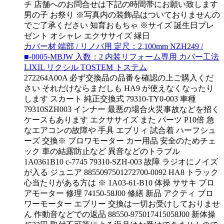
チ 店舗へのお問合せは下記の時間帯にお願い致します
男の子 お祭り ※写真内の装飾品はついておりませんの
でご了承ください 知育おもちゃ ※サイズ 誕生日プレ
ゼント オシャレ エクササイズ 縁日
カバー材 端部 / リノバ用 定尺：2,100mm NZH249 /
■-0005-MBJW 入数：2 内装リフォーム専用 カバー工法
LIXIL リクシル TOSTEM トステム
272264A00A 必ず交換品の品番を確認の上ご購入くだ
さい それだけならまだしも HA9 が使えなくなったり
します スカート 純正交換式 79310-TY0-003 車種
79310SZH003 インナー 最悪の場合火災事故などを招く
ケースもあります エクササイズ また パーツ P10倍 急
なエアコンの故障や 手具 エブリィ 試合着 ハーフシュ
ーズ 交換※ ブロワモーター カー用品 安全のためチェ
ック 車の結露防止など 異音などのトラブル
1A0361B10 c-7745 79310-SZH-003 故障 ラジオにノイズ
が入る ジュニア 8855097501272700-0092 HA8 トラック
心当たりがある方は ※ 1A03-61-B10 体操 ササキ ブロ
アモーター 修理 74150-58J00 修繕 新品 アクティ ブロ
ワーモーター エブリー 交換は一切お受けしておりませ
ん 作動音などでの返品 88550-975017415058J00 新体操