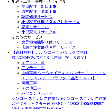
配達・工事・修理・リサイクル
即日配達・即日工事
通常配達・通常工事
訪問修理サービス
小型家電修理品引き取りサービス
家電リサイクル
小型家電リサイクル
その他のサービス
火災報知機取り付けサービス
店頭ご注文部品お届けサービス
【送料無料】 パナソニック パルック蛍光灯
FCL3240ECW/XF2/2K【納期目安：３週間】
エアコン工事
アンテナ工事
山崎実業 ツーウェイディスペンサー ミスト スク
エア シャンプー ブラック 【品番：07891】
照明工事
その他工事
パソコンサポート
シンコー ステンレス作業台 ■シンコー ステンレス作業
台ベタ棚キャスター付 WBNC6045800SU100(3242997)
[法人・事業所限定][外直送元]