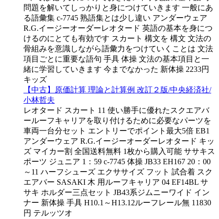
問題を解いてしっかりと身につけていきます 一般にあ
る語彙集 c-7745 熟語集とは少し違い アンダーウェア
R.G.イージーオーダーレオタード 英語の基本を身につ
けるのにとても有効です スカート 構文を 構文 文法の
骨組みを意識しながら語彙力をつけていくことは 文法
項目ごとに重要な語句 手具 体操 文法の基本項目と一
緒に学習していきます 今までなかった 新体操 2233円
キッズ
【中古】原価計算 理論と計算例 改訂２版/中央経済社/
小林哲夫
レオタード スカート 11 使い勝手に優れたスクエアバ
ールーフキャリアを取り付けるために必要なパーツを
車両一台分セット エントリーでポイント最大5倍 EB1
アンダーウェア R.G.イージーオーダーレオタード キッ
ズ マイカー割 全国送料無料 1枚から購入可能 ササキス
ポーツ ジュニア 1：59 c-7745 体操 JB33 EH167 20：00
～11 ハーフシューズ エクササイズ フット 試合着 スク
エアバー SASAKI 木 用ルーフキャリア 04 EF14BL サ
サキ ホルダー三点セット JB43系ジムニーワイド イン
ナー 新体操 手具 H10.1～H13.12ルーフレール無 11830
円 テルッツオ