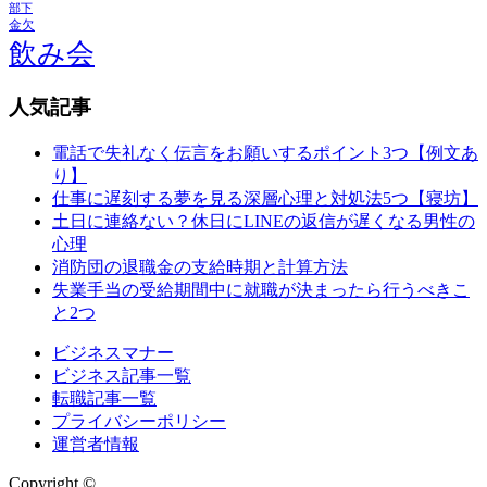
部下
金欠
飲み会
人気記事
電話で失礼なく伝言をお願いするポイント3つ【例文あ
り】
仕事に遅刻する夢を見る深層心理と対処法5つ【寝坊】
土日に連絡ない？休日にLINEの返信が遅くなる男性の
心理
消防団の退職金の支給時期と計算方法
失業手当の受給期間中に就職が決まったら行うべきこ
と2つ
ビジネスマナー
ビジネス記事一覧
転職記事一覧
プライバシーポリシー
運営者情報
Copyright ©