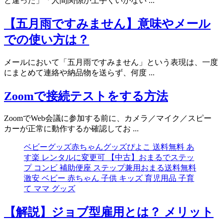
と違った」「人間関係が上手くいかない ...
【五月雨ですみません】意味やメール
での使い方は？
メールにおいて「五月雨ですみません」という表現は、一度
にまとめて連絡や納品物を送らず、何度 ...
Zoomで接続テストをする方法
ZoomでWeb会議に参加する前に、カメラ／マイク／スピー
カーが正常に動作するか確認してお ...
ベビーグッズ赤ちゃんグッズぴよこ 送料無料 あ
す楽 レンタルに変更可 【中古】おまるでステッ
プ コンビ 補助便座 ステップ兼用おまる送料無料
激安 ベビー 赤ちゃん 子供 キッズ 育児用品 子育
て ママ グッズ
【解説】ジョブ型雇用とは？ メリット