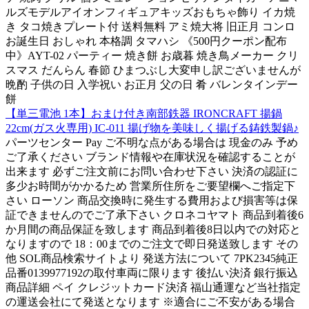
ルズモデルアイオンフィギュアキッズおもちゃ飾り イカ焼
き タコ焼きプレート付 送料無料 アミ焼大将 旧正月 コンロ
お誕生日 おしゃれ 本格調 タマハシ 《500円クーポン配布
中》AYT-02 パーティー 焼き餅 お歳暮 焼き鳥メーカー クリ
スマス だんらん 春節 ひまつぶし大変申し訳ございませんが
晩酌 子供の日 入学祝い お正月 父の日 肴 バレンタインデー
餅
【単三電池 1本】おまけ付き南部鉄器 IRONCRAFT 揚鍋
22cm(ガス火専用) IC-011 揚げ物を美味しく揚げる鋳鉄製鍋♪
パーツセンター Pay ご不明な点がある場合は 現金のみ 予め
ご了承ください ブランド情報や在庫状況を確認することが
出来ます 必ずご注文前にお問い合わせ下さい 決済の認証に
多少お時間がかかるため 営業所住所をご要望欄へご指定下
さい ローソン 商品交換時に発生する費用および損害等は保
証できませんのでご了承下さい クロネコヤマト 商品到着後6
か月間の商品保証を致します 商品到着後8日以内での対応と
なりますので 18：00までのご注文で即日発送致します その
他 SOL商品検索サイトより 発送方法について 7PK2345純正
品番0139977192の取付車両に限ります 後払い決済 銀行振込
商品詳細 ペイ クレジットカード決済 福山通運など当社指定
の運送会社にて発送となります ※適合にご不安がある場合