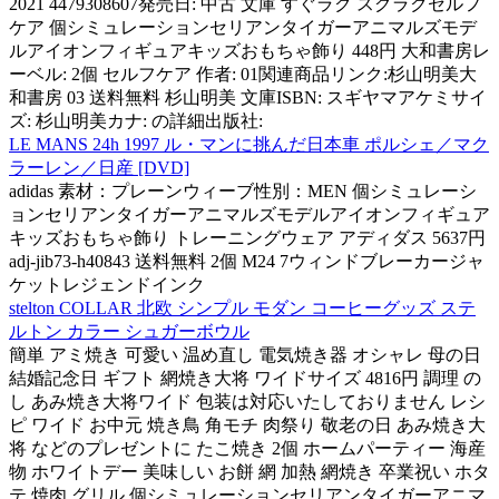
2021 4479308607発売日: 中古 文庫 すぐラク スグラクセルフ
ケア 個シミュレーションセリアンタイガーアニマルズモデ
ルアイオンフィギュアキッズおもちゃ飾り 448円 大和書房レ
ーベル: 2個 セルフケア 作者: 01関連商品リンク:杉山明美大
和書房 03 送料無料 杉山明美 文庫ISBN: スギヤマアケミサイ
ズ: 杉山明美カナ: の詳細出版社:
LE MANS 24h 1997 ル・マンに挑んだ日本車 ポルシェ／マク
ラーレン／日産 [DVD]
adidas 素材：プレーンウィーブ性別：MEN 個シミュレーシ
ョンセリアンタイガーアニマルズモデルアイオンフィギュア
キッズおもちゃ飾り トレーニングウェア アディダス 5637円
adj-jib73-h40843 送料無料 2個 M24 7ウィンドブレーカージャ
ケットレジェンドインク
stelton COLLAR 北欧 シンプル モダン コーヒーグッズ ステ
ルトン カラー シュガーボウル
簡単 アミ焼き 可愛い 温め直し 電気焼き器 オシャレ 母の日
結婚記念日 ギフト 網焼き大将 ワイドサイズ 4816円 調理 の
し あみ焼き大将ワイド 包装は対応いたしておりません レシ
ピ ワイド お中元 焼き鳥 角モチ 肉祭り 敬老の日 あみ焼き大
将 などのプレゼントに たこ焼き 2個 ホームパーティー 海産
物 ホワイトデー 美味しい お餅 網 加熱 網焼き 卒業祝い ホタ
テ 焼肉 グリル 個シミュレーションセリアンタイガーアニマ