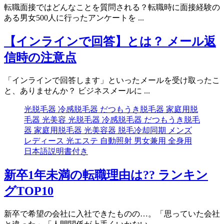
転職面接ではどんなことを質問される？転職時に面接経験の
ある男女500人に行ったアンケートを ...
【インラインで回答】とは？ メール返
信時の注意点
「インラインで回答します」といったメールを受け取ったこ
と、ありませんか？ ビジネスメールに ...
光脱毛器 冷感脱毛器 だつもうき脱毛器 家庭用脱
毛器 光美容 光脱毛器 冷感脱毛器 だつもうき脱毛
器 家庭用脱毛器 光美容器 脱毛冷却同期 メンズ
レディース 光エステ 自動照射 男女兼用 全身用
日本語説明書付き
新卒1年未満の転職理由は?? ランキン
グTOP10
新卒で希望の会社に入社できたものの…。「思っていた会社