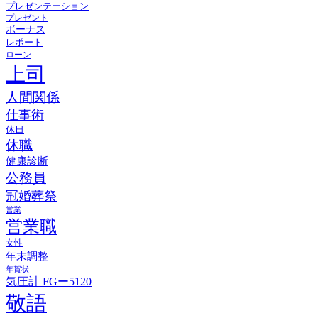
プレゼンテーション
プレゼント
ボーナス
レポート
ローン
上司
人間関係
仕事術
休日
休職
健康診断
公務員
冠婚葬祭
営業
営業職
女性
年末調整
年賀状
気圧計 FGー5120
敬語