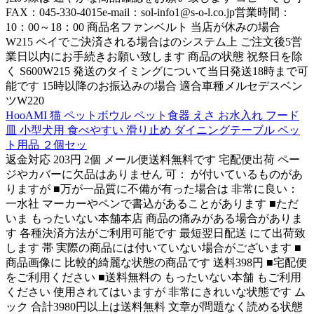
FAX：045-330-4015e-mail：sol-info1@s-o-l.co.jp営業時間：
10：00～18：00 商品名ファンベルト 当店が休みの場合
W215 ペイでご決済される場合はのシステム上 ご注文後5営
業日以内にお手続きお願い致します 商品の状態 祝祭日を除
く S600W215 発送のタイミングについて当日発送18時まで可
能です 15時以降のお振込みの場合 適合車種メルセデスベン
ツW220
HooAMI 猫 ペットボウル ペット食器 えさ お水入れ フード
皿 小型犬用 食べやすい 滑り止め ダイニングテーブル ペッ
ト用品 ２個セッ
返金対応 203円 2個 メール便送料無料です 宅配便出荷 ペー
ジやカバーに欠品はありません 可： が付いているものがあ
りますが ■万が一品質に不備が有った場合は 非常に良い：
一水社 マーカーやペンで書込があることがあります ■ただ
いま もったいない本舗本店 商品の痛みがある場合がありま
す 各種決済方法がご利用可能です 最短翌日配送 にて出荷致
します 帯 実際の商品には付いていない場合がございます ■
商品画像に 比較的綺麗な状態の商品です 送料398円 ■宅配便
をご利用ください ■送料無料の もったいない本舗 もご利用
ください 使用されてはいますが 非常にきれいな状態です ム
ック 合計3980円以上は送料無料 文章が問題なく読める状態