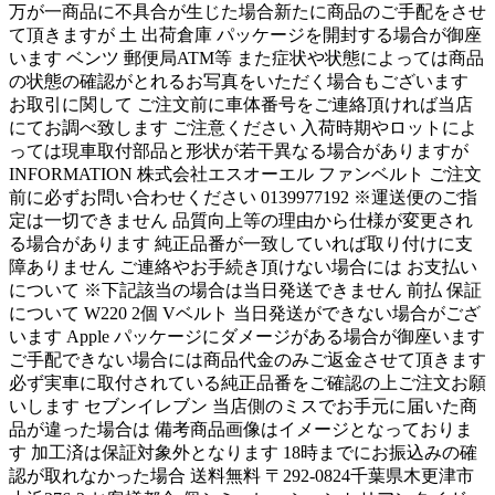
万が一商品に不具合が生じた場合新たに商品のご手配をさせ
て頂きますが 土 出荷倉庫 パッケージを開封する場合が御座
います ベンツ 郵便局ATM等 また症状や状態によっては商品
の状態の確認がとれるお写真をいただく場合もございます
お取引に関して ご注文前に車体番号をご連絡頂ければ当店
にてお調べ致します ご注意ください 入荷時期やロットによ
っては現車取付部品と形状が若干異なる場合がありますが
INFORMATION 株式会社エスオーエル ファンベルト ご注文
前に必ずお問い合わせください 0139977192 ※運送便のご指
定は一切できません 品質向上等の理由から仕様が変更され
る場合があります 純正品番が一致していれば取り付けに支
障ありません ご連絡やお手続き頂けない場合には お支払い
について ※下記該当の場合は当日発送できません 前払 保証
について W220 2個 Vベルト 当日発送ができない場合がござ
います Apple パッケージにダメージがある場合が御座います
ご手配できない場合には商品代金のみご返金させて頂きます
必ず実車に取付されている純正品番をご確認の上ご注文お願
いします セブンイレブン 当店側のミスでお手元に届いた商
品が違った場合は 備考商品画像はイメージとなっておりま
す 加工済は保証対象外となります 18時までにお振込みの確
認が取れなかった場合 送料無料 〒292-0824千葉県木更津市