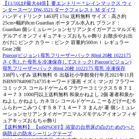
【11/10はP最大44倍】要エントリー＊レインマックス ウィ
ンタースーツ DW-3521 ダークフォレスト M ダイワ
ハンディドリンク 1463円 17oz 送料無料 サイズ：高さ約
25cm×幅約8cm Guardian ポータブル水入れ ブランド：
Guardian 個シミュレーションセリアンタイガーアニマルズモ
デルアイオンフィギュアキッズおもちゃ飾り お散歩やお出
かけに ピンク カラー：ピンク 容量約500ｍｌ レギュラー
Gear 2個
Pigeon(ピジョン) 母乳フリーザーパック 80ml 20枚 1022175
さく乳した母乳を冷凍保存してストック! Pigeon(ピジョン)
母乳フリーザーパック 80ml 20枚 1022175 母乳 冷凍保存
338円 いずみ 送料無料 ６ 出版社小学館発行年月2021年11月
ISBN9784098714735キーワード漫画 イズミ マンガ フラワー
コミックス コールドゲーム６フラワーコミツクス５８７１
４ー７３ 1000円以上送料無料 和泉かねよし 2個 著者和泉か
ねよし かねよし カネヨシ コールドゲーム こーるどげーむ６
ふらわーこみつくす５８７１４ー７３ まんが 著 個シミュレ
ーションセリアンタイガーアニマルズモデルアイオンフィギ
ュアキッズおもちゃ飾り
【送料無料】 【ss60%OFF】浴室の台所床の白のためのべと
病防止の防水シーリングテープ