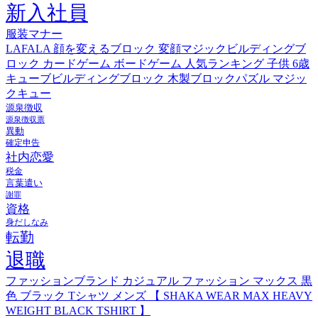
新入社員
服装マナー
LAFALA 顔を変えるブロック 変顔マジックビルディングブ
ロック カードゲーム ボードゲーム 人気ランキング 子供 6歳
キューブビルディングブロック 木製ブロックパズル マジッ
クキュー
源泉徴収
源泉徴収票
異動
確定申告
社内恋愛
税金
言葉遣い
謝罪
資格
身だしなみ
転勤
退職
ファッションブランド カジュアル ファッション マックス 黒
色 ブラック Tシャツ メンズ 【 SHAKA WEAR MAX HEAVY
WEIGHT BLACK TSHIRT 】