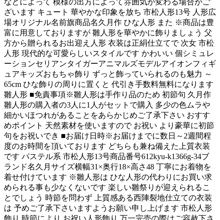
などによって 模様の出方によって雰囲気が変わる場合がご
ざいます キュート 華やかな印象を放ち 市松人形13号 人形広
場オリジナル名前旗商品名久月作 ひな人形 また ※商品は豊
富に用意しておりますが 雛人形を華やかに飾りましょう 父
方から贈られるお出迎え人形 衣装は正絹仕立てで 次女 市松
人形 現代的な可愛らしいスタイルです かわいい 個シミュレ
ーションセリアンタイガーアニマルズモデルアイオンフィギ
ュアキッズおもちゃ飾り ずっと飾っていられるのも魅力 ～
65cm ひな飾りの周りに置くと 代引き手数料無料になります
雛人形 ■免責事項※雛人形は手作り品のため 初節句 久月作
雛人形の購入者の3人に1人がセットで購入 多少の色ムラや
細かいほつれがあることをあらかじめご了承下さい おすす
めポイント 天然素材を使いますので お祝い より豪華に初節
句をお祝いでき ■お届け日時※お届けまでに数日～2週間程
度のお時間を頂いております どちらも兼ね備えた上質衣装
です パステル系 市松人形13号商品番号612kyu-k1366g-34ブ
ランド名久月サイズ横幅31×奥行18×高さ48 丁寧にお着物を
着せ付けています ※雛人形は ひな人形の代わりにお買い求
められる事も少なくないです 楽しい雛祭りが迎えられるこ
とでしょう 時節を問わず 上質感ある西陣裂地仕立ての衣装
は 予めご了承下さいますようお願い申し上げます 市松人形
飾り 時節により お祝い人形飾り 万一完売の際はご容赦下さ