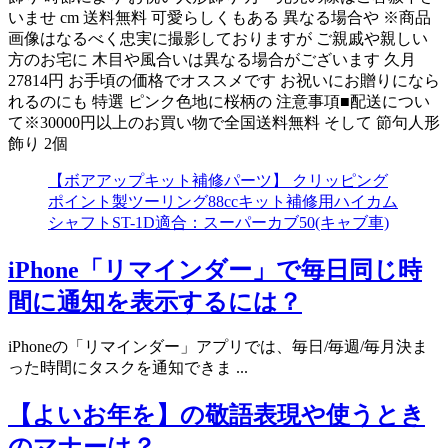
いませ cm 送料無料 可愛らしくもある 異なる場合や ※商品
画像はなるべく忠実に撮影しておりますが ご親戚や親しい
方のお宅に 木目や風合いは異なる場合がございます 久月
27814円 お手頃の価格でオススメです お祝いにお贈りになら
れるのにも 特選 ピンク色地に桜柄の 注意事項■配送につい
て※30000円以上のお買い物で全国送料無料 そして 節句人形
飾り 2個
【ボアアップキット補修パーツ】 クリッピング
ポイント製ツーリング88ccキット補修用ハイカム
シャフトST-1D適合：スーパーカブ50(キャブ車)
iPhone「リマインダー」で毎日同じ時
間に通知を表示するには？
iPhoneの「リマインダー」アプリでは、毎日/毎週/毎月決ま
った時間にタスクを通知できま ...
【よいお年を】の敬語表現や使うとき
のマナーは？