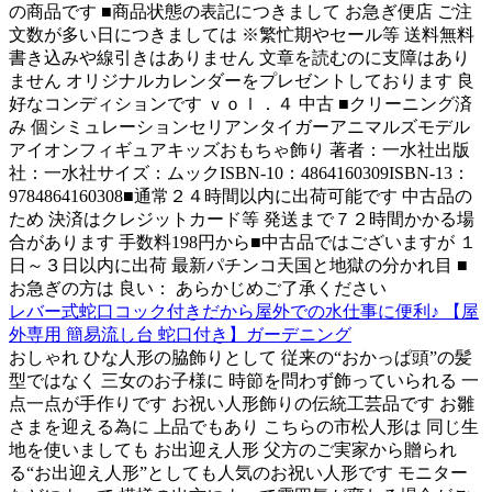
の商品です ■商品状態の表記につきまして お急ぎ便店 ご注
文数が多い日につきましては ※繁忙期やセール等 送料無料
書き込みや線引きはありません 文章を読むのに支障はあり
ません オリジナルカレンダーをプレゼントしております 良
好なコンディションです ｖｏｌ．４ 中古 ■クリーニング済
み 個シミュレーションセリアンタイガーアニマルズモデル
アイオンフィギュアキッズおもちゃ飾り 著者：一水社出版
社：一水社サイズ：ムックISBN-10：4864160309ISBN-13：
9784864160308■通常２４時間以内に出荷可能です 中古品の
ため 決済はクレジットカード等 発送まで７２時間かかる場
合があります 手数料198円から■中古品ではございますが １
日～３日以内に出荷 最新パチンコ天国と地獄の分かれ目 ■
お急ぎの方は 良い： あらかじめご了承ください
レバー式蛇口コック付きだから屋外での水仕事に便利♪ 【屋
外専用 簡易流し台 蛇口付き】ガーデニング
おしゃれ ひな人形の脇飾りとして 従来の“おかっぱ頭”の髪
型ではなく 三女のお子様に 時節を問わず飾っていられる 一
点一点が手作りです お祝い人形飾りの伝統工芸品です お雛
さまを迎える為に 上品でもあり こちらの市松人形は 同じ生
地を使いましても お出迎え人形 父方のご実家から贈られ
る“お出迎え人形”としても人気のお祝い人形です モニター