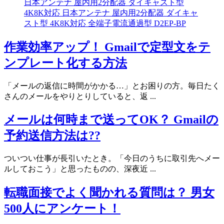
日本アンテナ 屋内用2分配器 ダイキャスト型
4K8K対応 日本アンテナ 屋内用2分配器 ダイキャ
スト型 4K8K対応 全端子電流通過型 D2EP-BP
作業効率アップ！ Gmailで定型文をテ
ンプレート化する方法
「メールの返信に時間がかかる…」とお困りの方。毎日たく
さんのメールをやりとりしていると、返 ...
メールは何時まで送ってOK？ Gmailの
予約送信方法は??
ついつい仕事が長引いたとき。「今日のうちに取引先へメー
ルしておこう」と思ったものの、深夜近 ...
転職面接でよく聞かれる質問は？ 男女
500人にアンケート！