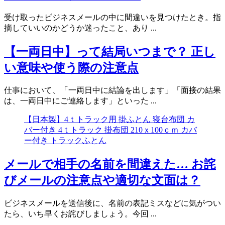
受け取ったビジネスメールの中に間違いを見つけたとき。指
摘していいのかどうか迷ったこと、あり ...
【一両日中】って結局いつまで？ 正し
い意味や使う際の注意点
仕事において、「一両日中に結論を出します」「面接の結果
は、一両日中にご連絡します」といった ...
【日本製】4ｔトラック用 掛ふとん 寝台布団 カ
バー付き 4ｔトラック 掛布団 210ｘ100ｃｍ カバ
ー付き トラックふとん
メールで相手の名前を間違えた… お詫
びメールの注意点や適切な文面は？
ビジネスメールを送信後に、名前の表記ミスなどに気がつい
たら、いち早くお詫びしましょう。今回 ...