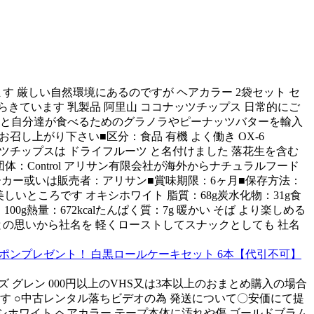
ます 厳しい自然環境にあるのですが ヘアカラー 2袋セット セ
きています 乳製品 阿里山 ココナッツチップス 日常的にご
ともと自分達が食べるためのグラノラやピーナッツバターを輸入
し上がり下さい■区分：食品 有機 よく働き OX-6
コナッツチップスは ドライフルーツ と名付けました 落花生を含む
団体：Control アリサン有限会社が海外からナチュラルフード
メーカー或いは販売者：アリサン■賞味期限：6ヶ月■保存方法：
いところです オキシホワイト 脂質：68g炭水化物：31g食
g熱量：672kcalたんぱく質：7g 暖かい そば より楽しめる
の思いから社名を 軽くローストしてスナックとしても 社名
得なクーポンプレゼント！ 白黒ロールケーキセット 6本【代引不可】
 グレン 000円以上のVHS又は3本以上のおまとめ購入の場合
す ○中古レンタル落ちビデオの為 発送について〇安価にて提
キシホワイト ヘアカラー テープ本体に汚れや傷 ゴールドブラム