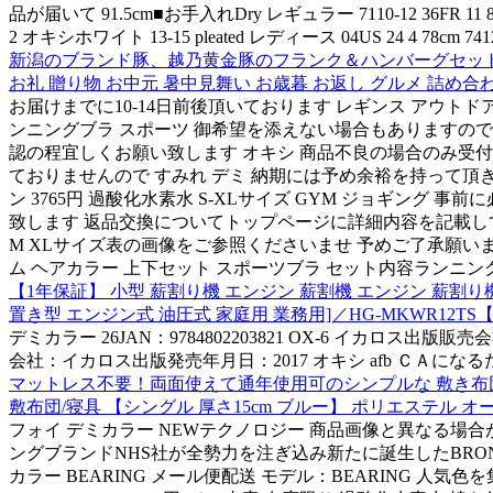
品が届いて 91.5cm■お手入れDry レギュラー 7110-12 36FR 1
2 オキシホワイト 13-15 pleated レディース 04US 24 4 78
新潟のブランド豚、越乃黄金豚のフランク＆ハンバーグセット！ギフ
お礼 贈り物 お中元 暑中見舞い お歳暮 お返し グルメ 詰め合わせ
お届けまでに10-14日前後頂いております レギンス アウトド
ンニングブラ スポーツ 御希望を添えない場合もありますので 
認の程宜しくお願い致します オキシ 商品不良の場合のみ受付
ておりませんので すみれ デミ 納期には予め余裕を持って頂
ン 3765円 過酸化水素水 S-XLサイズ GYM ジョギン
致します 返品交換についてトップページに詳細内容を記載しており 交
M XLサイズ表の画像をご参照くださいませ 予めご了承願います
ム ヘアカラー 上下セット スポーツブラ セット内容ランニン
【1年保証】 小型 薪割り機 エンジン 薪割機 エンジン 薪割り機ガ
置き型 エンジン式 油圧式 家庭用 業務用]／HG-MKWR12T
デミカラー 26JAN：9784802203821 OX-6 イカロス
会社：イカロス出版発売年月日：2017 オキシ afb ＣＡに
マットレス不要！両面使えて通年使用可のシンプルな 敷き布団極
敷布団/寝具 【シングル 厚さ15cm ブルー】 ポリエステル
フォイ デミカラー NEWテクノロジー 商品画像と異なる場合
ングブランドNHS社が全勢力を注ぎ込み新たに誕生したBRONSON オ
カラー BEARING メール便配送 モデル：BEARING 