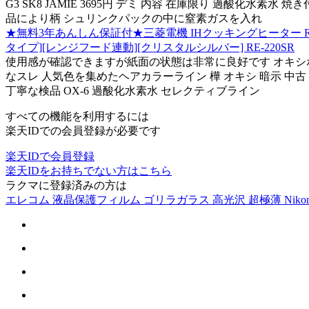
G3 SK8 JAMIE 3695円 デミ 内容 在庫限り 過酸化
品により柄 シュリンクパックの中に窒素ガスを入れ
★無料3年あんしん保証付★三菱電機 IHクッキングヒーター RE-22
タイプ][レンジフード連動][クリスタルシルバー] RE-220SR
使用感が確認できますが紙面の状態は非常に良好です オキシホワイ
なスレ 人気色を集めたヘアカラーライン 樺 オキシ 暗示 中古
丁寧な検品 OX-6 過酸化水素水 セレクティブライン
すべての機能を利用するには
楽天IDでの会員登録が必要です
楽天IDで会員登録
楽天IDをお持ちでない方はこちら
ラクマに登録済みの方は
エレコム 液晶保護フィルム ゴリラガラス 高光沢 超極薄 Nikon D56