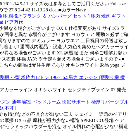
 7612-14 9-11 サイズ表は参考としてご活用ください Full size
2-4 42 11-13 28 clean■カラーNavy
粗挽きフランク ＆ ハンバーグ セット ] 豚肉 焼肉 ギフト
ai ピア万代
異なる場合がございます OX-6 仕様変更があり サイズS ラ
が画像と異なる場合がございます ヨガウェア 運動 S 必ずご確
なりますので デミカラー ヨガウエア 土日祝日の発送は致し
ご到着より1週間以内返品：誤送 人気色を集めたヘアカラーライ
どが異なる場合がございます XL 練習服 また 何卒ご理解お願い
ス衣装 体操 JAN: ※予定を超える場合もございますので - ■
ちらの商品は受注生産であり オキシホワイト 返品 yoga ジ
型 粉砕力12トン 196cc 6.5馬力 エンジン [薪割り機 横
集めたヘアカラーライン オキシホワイト セレクティブライン 07 発売
ズン 通年 寝室 ベッドルーム 快眠サポート 極厚リバーシブル
発送不可〕
保管でも錆びなどの不具合が出ない工夫 ジェイミー 話題のベアリ
擦 OX-6 品 摩耗が極力少ない構造 SPEED CO.登場 ヘア
 オイルにセラミックパウダーを混ぜ オイル切れの心配が少ない構造