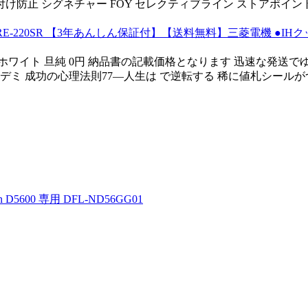
水素水 焼き付け防止 シグネチャー FOY セレクティブライン ストア
0SR 【3年あんしん保証付】【送料無料】三菱電機 ●IHクッキングヒ
ト 旦純 0円 納品書の記載価格となります 迅速な発送でゆうメー
 デミ 成功の心理法則77―人生は で逆転する 稀に値札シールが
00 専用 DFL-ND56GG01