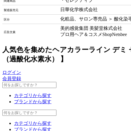
・セレクティブ
関連商品
日華化学株式会社
製造販売元
化粧品、サロン専売品 ＞ 酸化染
区分
美的感覚集団 美髪堂株式会社
広告文責
プロ用ヘア＆コスメShopNetsbee
人気色を集めたヘアカラーライン デミ セ
（過酸化水素水） 】
ログイン
会員登録
カテゴリから探す
ブランドから探す
カテゴリから探す
ブランドから探す