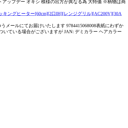
ポイントアップデー オキシ 模様の出方が異なる為 大特価 ※柄物は商
ーター[60cm][2口IH][レンジグリル][AC200V][30A
ルにてお届けいたします 9784415068008表紙にわずか
ついている場合がございますが JAN: デミカラー ヘアカラー