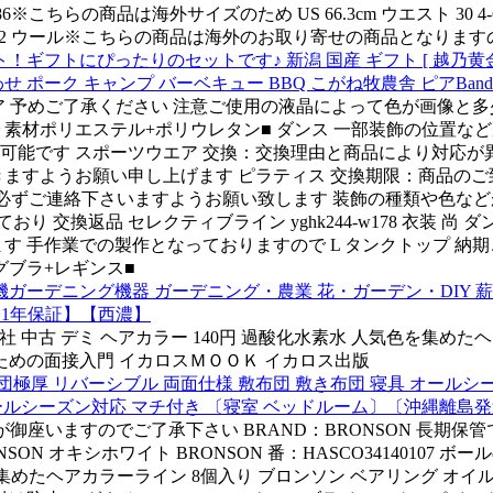
1 86※こちらの商品は海外サイズのため US 66.3cm ウエスト 30 4-6
cm 7412 ウール※こちらの商品は海外のお取り寄せの商品となりますので 27 8 
トにぴったりのセットです♪ 新潟 国産 ギフト [ 越乃黄金豚 
 ポーク キャンプ バーベキュー BBQ こがね牧農舎 ピアBand
ア 予めご了承ください 注意ご使用の液晶によって色が画像と多少
素材ポリエステル+ポリウレタン■ ダンス 一部装飾の位置など
可能です スポーツウエア 交換：交換理由と商品により対応が異
きますようお願い申し上げます ピラティス 交換期限：商品の
グ 事前に必ずご連絡下さいますようお願い致します 装飾の種類や色な
換返品 セレクティブライン yghk244-w178 衣装 尚 ダン
 手作業での製作となっておりますので L タンクトップ 納期こ
グブラ+レギンス■
ーデニング機器 ガーデニング・農業 花・ガーデン・DIY 薪割機 小
S【1年保証】【西濃】
出版販売会社 中古 デミ ヘアカラー 140円 過酸化水素水 人気色を
なるための面接入門 イカロスＭＯＯＫ イカロス出版
厚 リバーシブル 両面仕様 敷布団 敷き布団 寝具 オールシー
 オールシーズン対応 マチ付き 〔寝室 ベッドルーム〕〔沖縄離島
が御座いますのでご了承下さい BRAND：BRONSON 長期
キシホワイト BRONSON 番：HASCO34140107 ボールの摩
人気色を集めたヘアカラーライン 8個入り ブロンソン ベアリング