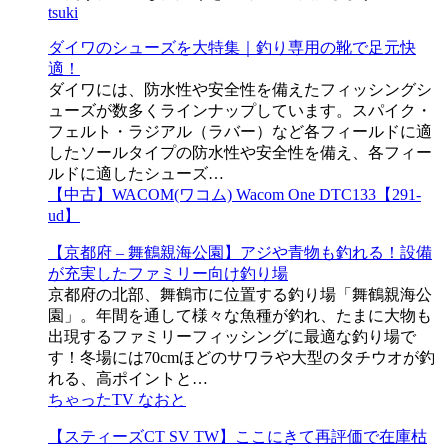
tsuki
ダイワのシューズを大特集｜釣り専用の靴で足元快
適！
ダイワには、防水性や安全性を備えたフィッシングシ
ューズが数多くラインナップしています。スパイク・
フェルト・ラジアル（ラバー）など各フィールドに適
したソールタイプの防水性や安全性を備え、各フィー
ルドに適したシューズ…
【中古】WACOM(ワコム) Wacom One DTC133【291-
ud】
【京都府 – 舞鶴親海公園】アジや青物も釣れる！設備
が充実したファミリー向け釣り場
京都府の北部、舞鶴市に位置する釣り場「舞鶴親海公
園」。年間を通して様々な魚種が釣れ、たまに大物も
出現するファミリーフィッシングに最適な釣り場で
す！冬場には70cmほどのサワラや大型のタチウオが釣
れる、高ポイントと…
ちゃったTV なおと
【スティーズCT SV TW】ここにきて再評価で在庫枯