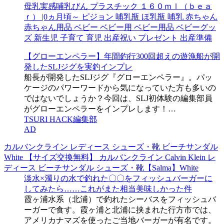
母乳実感哺乳びん プラスチック １６０ｍｌ（ｂｅａ
ｒ） |0ヵ月頃～ ピジョン 哺乳瓶 ほ乳瓶 哺乳 赤ちゃん
赤ちゃん用品 ベビー ベビー用 ベビー用品 ベビーグッ
ズ 新生児 子育て 育児 出産祝い プレゼント 出産準備
【グローエンペラー】年間釣行300回超えの遊漁船が開
発したSLJジグを実釣インプレ
船長が開発したSLJジグ『グローエンペラー』。パッ
ケージのパワーワードから気になっていた方も多いの
ではないでしょうか？今回は、SLJ初体験の編集部員
がグローエンペラーをインプレします！…
TSURI HACK編集部
AD
カルバンクライン レディース シューズ・靴 ビーチサンダル
White 【サイズ交換無料】 カルバンクライン Calvin Klein レ
ディース ビーチサンダル シューズ・靴【Salma】White
淡水×濁りの水で釣れた〇〇をフィッシュバーガーに
してみたら……これがまた相当美味しかった件
霞ヶ浦水系（北浦）で釣れたシーバスをフィッシュバ
ーガーで食す。霞ヶ浦と北浦に挟まれた行方市では、
アメリカナマズを使ったご当地バーガーが有名です。