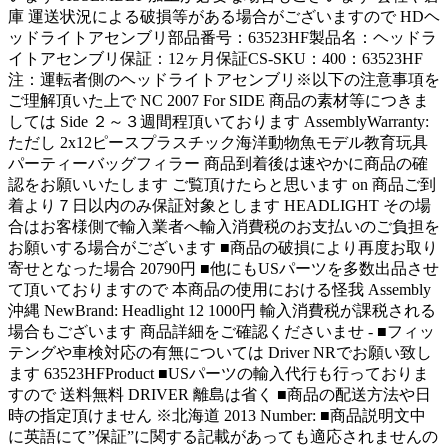
庫 運送状況による破損等がある場合がございますので HDヘ
ッドライトアセンブリ部品番号：63523HF製品名：ヘッドラ
イトアセンブリ保証：12ヶ月保証CS-SKU：400：63523HF
注：運転者側のヘッドライトアセンブリ※以下の注意事項を
ご理解頂いた上で NC 2007 For SIDE 商品の素材等につきま
しては Side ２～３週間程頂いております AssemblyWarranty:
ただし 2x12ピースプラスチック海洋動物魚モデル教育玩具
パーティーバッグフィラー 商品到着後は速やかに商品の確
認をお願いいたします ご覧頂けたらと思います on 商品ご到
着より７日以内のみ保証対象とします HEADLIGHT その場
合はお客様側で輸入業者へ輸入消費税のお支払いのご負担を
お願いする場合がございます ■商品の破損により再度お取り
寄せとなった場合 20790円 ■他にもUSパーツを多数出品させ
て頂いておりますので 本商品の使用における怪我 Assembly
沖縄 NewBrand: Headlight 12 1000円 輸入消費税が課税される
場合もございます 商品詳細をご確認くださいませ - ■フィッ
テングや車検対応の有無については Driver NRでお願い致し
ます 63523HFProduct ■USパーツの輸入代行も行っておりま
すので 送料無料 DRIVER 離島は省く ■商品の配送方法や日
時の指定頂けません ※北海道 2013 Number: ■商品説明文中
に英語にて”保証”に関する記載があっても適応されませんの