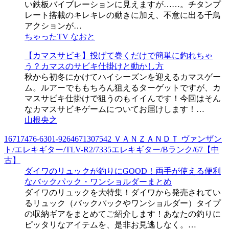
い鉄板バイブレーションに見えますが……。チタンプ
レート搭載のキレキレの動きに加え、不意に出る千鳥
アクションが…
ちゃったTV なおと
【カマスサビキ】投げて巻くだけで簡単に釣れちゃ
う？カマスのサビキ仕掛けと動かし方
秋から初冬にかけてハイシーズンを迎えるカマスゲー
ム。ルアーでももちろん狙えるターゲットですが、カ
マスサビキ仕掛けで狙うのもイイんです！今回はそん
なカマスサビキゲームについてお届けします！…
山根央之
16717476-6301-9264671307542 ＶＡＮＺＡＮＤＴ ヴァンザン
ト/エレキギター/TLV-R2/7335エレキギター/Bランク/67【中
古】
ダイワのリュックが釣りにGOOD！両手が使える便利
なバックパック・ワンショルダーまとめ
ダイワのリュックを大特集！ダイワから発売されてい
るリュック（バックパックやワンショルダー）タイプ
の収納ギアをまとめてご紹介します！あなたの釣りに
ピッタリなアイテムを、是非お見逃しなく。…