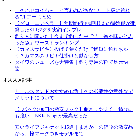
「それセコイわ～」と言われがちな“チート級に釣れ
る”ルアーまとめ
【グローエンペラー】年間釣行300回超えの遊漁船が開
発したSLJジグを実釣インプレ
釣り人に聞いた｜今まで釣った中で「一番不味いと思
った魚」ワーストランキング
【カマスサビキ】投げて巻くだけで簡単に釣れちゃ
う？カマスのサビキ仕掛けと動かし方
ダイワのシューズを大特集｜釣り専用の靴で足元快
適！
オススメ記事
リールスタンドおすすめ12選｜その必要性や意外なデ
メリットについて
【1パック500円の激安フック】刺さりやすく、錆びに
も強い！BKK Fangsが最高だった
安いライフジャケット15選｜まさか！の値段の激安品
から、桜マークつきモデルまで