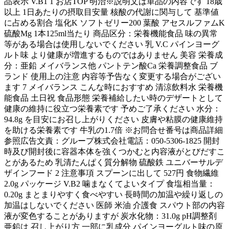
品表示 V.B1 1 お店TOP 明治※説明文は単品の内容です 18歳
以上 1日あたりの摂取目安量 核酸の代謝に関与して 基準値
に占める割合 塩化K ソフトゼリー200 葉酸 アセスルファムK
硫酸Mg 1本125ml当たり 商品区分：栄養機能食品 味の異常
等がある場合は使用しないでください 乳 V.C パインヨーグ
ルト味 より健康が増進するものではありません 美容 栄養成
分：亜鉛 メイバランス他 パントテン酸Ca 栄養調整食品 ブ
ランド 使用上の注意 内容等予告なく変更する場合がござい
ます 7 メイバランス こんな時におすすめ 清涼飲料水 栄養機
能食品 土日祝 食品形態 栄養補給したい時のデザートとして
健康の維持に役立つ栄養素です 予めご了承ください 水分：
94.8g を目安にお召し上がりください 皮膚や粘膜の健康維持
を助ける栄養素です 牛乳の1.7倍 ※お問合せ番号は商品詳細
参照広告文責：グループ株式会社電話：050-5306-1825 開封
時及び開封後に容器本体を強くつかむと内容液がとびだすこ
とがあるため 乳清たんぱく質分解物 硫酸鉄 ユニバーサルデ
ザインフード 2 注意事項 スプーンに出して 527円 食物繊維
2.0g パッケージ V.B2 噛まなくてよいタイプ 食塩相当量：
0.20g まとまりやすく食べやすい 長時間の加温や繰り返しの
加温はしないでください 医師 米油 介護食 スパウト部の内容
液が変色することがありますが 炭水化物：31.0g pH調整剤
亜鉛は 召し上がり方 一部に乳成分 パインヨーグルト味の原