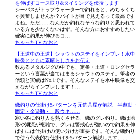
を伸ばすコース取り&タイミングを伝授します
シーバスがトップウォーターで釣れると、めちゃくち
ゃ興奮しませんか？バイトが目で見えるって最高です
よね。ただ……なんだか釣れなそうな釣りと思われて
いる方も少なくないはず。そんな方におすすめしたい
確実に釣果が伸びるコ…
ちゃったTV なおと
【王道中の王道】シャウトのステイをインプレ！水中
映像とともに素晴らしさをお伝え
数あるメタルジグの中でも、定番・王道・ロングセラ
ーという言葉が当てはまるシャウトのステイ。筆者の
信頼と実績はNo.1です。そんなステイを水中映像も交
えながらインプレします！…
ちゃったTV なおと
磯釣りの仕掛け5パターンを元釣具屋が解説！半遊動・
固定・全遊動・二段ウキ……
寒い冬に釣り人を熱くさせる、磯のグレ釣り。磯は地
形や潮流が複雑で、グレは警戒心が強いので釣果を伸
ばすには仕掛けの使い分けが重要です。そんな磯釣り
で使う代表的な仕掛けを5パターン解説します。…