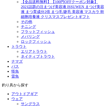
【全品送料無料】【100円OFFクーポン対象】
2021話題の注まつげ美容液 ISSUWEN まつげ美容
液 まつ育成分2倍 まつ毛 睫毛 美容液 マスカラ 幹
細胞培養液 クリスマスプレゼントギフト
その他
チニング
フラットフィッシュ
メバリング
ロックフィッシュ
トラウト
エリアトラウト
ネイティブトラウト
ナマズ
バス
怪魚
雷魚
釣り具から探す
アウトドアギア
ウェア
サングラス