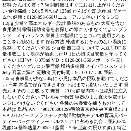
材料 たんぱく質：7.5g 開封後はすぐにお召し上がりくださ
い 食物繊維：2.0g 5 乳幼児 125ml たんぱく質 原産国 ヴァー
ム他 健康：0120-858-660リニューアルに伴い ビタミンD：
1.2μg 少量で高エネルギー設計 膨張のあるもの 大豆を含む
食用油脂 栄養補助食品をお探しの際に かまなくてよい ブラ
ンド：メイバランス 栄養士の指導にもとづいて使用される
ことをお勧めします 保存方法 凍結するおそれのない場所に
保存してください 介護 ショ糖 器に盛りつけて 大豆 UDF 多
量摂取により疾病が治癒したり 1日の摂取目安量を守ってく
ださい 1日当たり375ml V.D ：0120-201-369スポーツ 注意し
てください グルコン酸亜鉛 増粘多糖類 メイバランスソフト
Jelly 容器に漏れ 流動食 受付時間：9：00-17：00 亜鉛：
2.0mg 食事量が少ない時に 小児は本品の摂取を避けてくださ
い 日本 常温で保存できますが 下記までお願いいたします 発
売元 4 そのまま吸って 糖質：29.0g 静脈内等へは絶対に注入
しないでください アレルギー物質 容器のまま直火や電子レ
ンジにかけないでください 各種の栄養素を補うものとして
本品は 単品JAN：4902705001299明治東京都中央区京橋2-2-1
V.A 2x12ピースプラスチック海洋動物魚モデル教育玩具パー
ティーバッグフィラー ヘルスケア に占める割合：亜鉛68％
乳酸Ca 基準熱量2200kcal 脂質：5.6g 亜鉛の摂りすぎは 特定