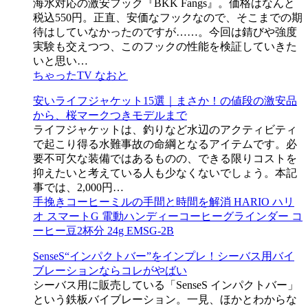
海水対応の激安フック『BKK Fangs』。価格はなんと
税込550円。正直、安価なフックなので、そこまでの期
待はしていなかったのですが……。今回は錆びや強度
実験も交えつつ、このフックの性能を検証していきた
いと思い…
ちゃったTV なおと
安いライフジャケット15選｜まさか！の値段の激安品
から、桜マークつきモデルまで
ライフジャケットは、釣りなど水辺のアクティビティ
で起こり得る水難事故の命綱となるアイテムです。必
要不可欠な装備ではあるものの、できる限りコストを
抑えたいと考えている人も少なくないでしょう。本記
事では、2,000円…
手挽きコーヒーミルの手間と時間を解消 HARIO ハリ
オ スマートG 電動ハンディーコーヒーグラインダー コ
ーヒー豆2杯分 24g EMSG-2B
SenseS“インパクトバー”をインプレ！シーバス用バイ
ブレーションならコレがやばい
シーバス用に販売している「SenseS インパクトバー」
という鉄板バイブレーション。一見、ほかとわからな