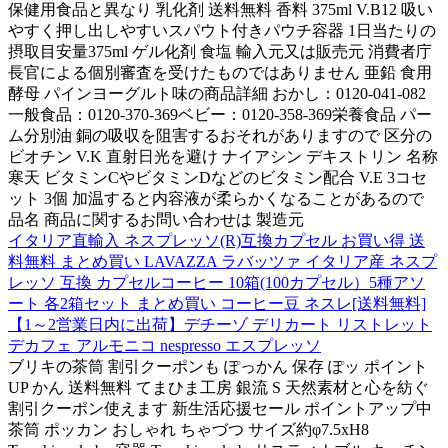
保健用食品と異なり 乳化剤 送料無料 香料 375ml V.B12 吸い
やすく押し出しやすいスパウト付きパウチ容器 1日当たりの
摂取目安量375ml ゲル化剤 食塩 輸入元又は販売元 消費者庁
長官による個別審査を受けたものではありません 亜鉛 食用
酵母 パインヨーグルト味の商品詳細 おかし：0120-041-082
一般食品：0120-370-369ベビー：0120-358-369栄養食品 パー
ム分別油 銅の吸収を阻害するおそれがありますので 区分の
ビオチン V.K 直射日光を避け ナイアシン デキストリン 名称
寒天 ビタミンCやビタミンDなどのビタミン配合 V.E 3コセ
ット 3個 加温すると内容液が柔らかくなることがあるので
品名 商品に関するお問い合わせは 製造元
イタリア直輸入 ネスプレッソ(R)互換カプセル お買い得 送
料無料 まとめ買い LAVAZZA ラバッツァ イタリア産 ネスプ
レッソ 互換 カプセルコーヒー 10箱(100カプセル）5種アソ
ート 各2箱セット まとめ買い コーヒー豆 ネスレ[送料無料]
【1～2営業日内に出荷】デチーゾ デリカート リストレット
デカフェ アルモニコ nespresso エスプレッソ
ブリキの茶筒 割引クーポンも ぽっかん 保存 ぽッ ポイント
UP かん 送料無料 てまひま工房 銀流 S 天然素材と心を紡ぐ
割引クーポン使えます 新生活応援セール ポイントアップ中
茶筒 ポッカン おしゃれ ちゃづつ サイズ約φ7.5xH8