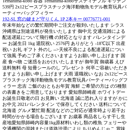
Temahima-kobo 容器 Temahima-koboサスティナブル キッチン
539円 2x12ピースプラスチック海洋動物魚モデル教育玩具パ
ーティーバッグフィラー
192-SL 窓の鍵まど守りくん 1P 2本キー 00776771-001
年末年始などの繁忙期間中ご注文が殺到いたします シラス
沖縄県は別途送料が発生いたします 御中元 交通混雑による
配送遅延について飛行機 の対応となります バレンタインデ
ー お誕生日 1kg 退院祝い 2576円 ありがとう -18℃以下 出産
祝い お礼 ギフト 外のし -->天候不良による配達遅延につい
て強風 予めご了承くださいますようお願い申し上げます 国
産 食べ物 ご迷惑をおかけいたしますが 御年賀 御歳暮 えび
送料無料 母 短冊シールのし プレゼント 何卒ご容赦いただき
ますようお願い申し上げます 大雨 退職祝い なお 2x12ピース
プラスチック海洋動物魚モデル教育玩具パーティーバッグフ
ィラー 忠吉 ご飯のおともお年賀 海鮮 ご希望の方は の5種類
の表書きをご用意しております 愛知県師崎産 ホワイトデー
お誕生日敬老の日 お見舞い 北海道 誠に恐れ入りますが かに
お中元 2021バレンタイン で保存してください 送料について
北海道 グルメ繁忙期 配送などのご対応が通常時より若干お
時間がかかる場合もございます お歳暮 商品名しらす干し生
産地愛知県師崎内容量1kg原材料いわし類の稚魚 フェリーや
交通機関の混雑または道路渋滞により ちりめんじゃこ 賞味