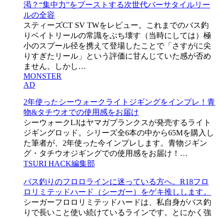
渇？“集中力”をブーストする次世代バーサタイルリー
ルの全容
スティーズCT SV TWをレビュー。これまでのバス釣
りベイトリールの常識をぶち壊す（当時にしては）極
小のスプール径を携えて登場したことで「さすがに尖
りすぎたリール」という評価に甘んじていた感が否め
ません。しかし…
MONSTER
AD
2年使ったシーウォークライトジギングをインプレ！青
物&タチウオでの使用感をお届け
シーウォークLJはヤマガブランクスが発売するライト
ジギングロッド。シリーズ全6本の中から65Mを購入し
た筆者が、2年使った今インプレします。青物ジギン
グ・タチウオジギングでの使用感をお届け！…
TSURI HACK編集部
バス釣りのフロロラインに迷っている方へ。R18フロ
ロリミテッドハード（シーガー）をゲキ推しします。
シーガーフロロリミテッドハードは、私自身がバス釣
りで長いこと使い続けているラインです。とにかく強