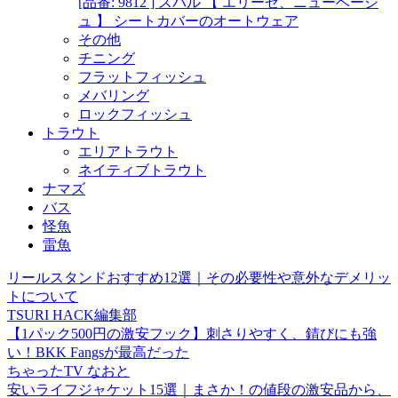
[品番: 9812 ] スバル 【 エリーゼ、ニューベージ
ュ 】 シートカバーのオートウェア
その他
チニング
フラットフィッシュ
メバリング
ロックフィッシュ
トラウト
エリアトラウト
ネイティブトラウト
ナマズ
バス
怪魚
雷魚
リールスタンドおすすめ12選｜その必要性や意外なデメリッ
トについて
TSURI HACK編集部
【1パック500円の激安フック】刺さりやすく、錆びにも強
い！BKK Fangsが最高だった
ちゃったTV なおと
安いライフジャケット15選｜まさか！の値段の激安品から、