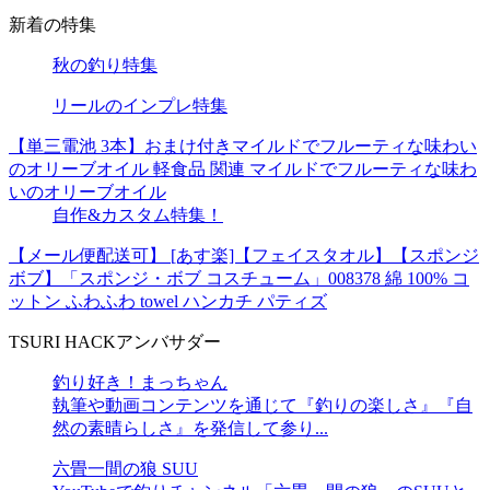
新着の特集
秋の釣り特集
リールのインプレ特集
【単三電池 3本】おまけ付きマイルドでフルーティな味わい
のオリーブオイル 軽食品 関連 マイルドでフルーティな味わ
いのオリーブオイル
自作&カスタム特集！
【メール便配送可】 [あす楽]【フェイスタオル】【スポンジ
ボブ】「スポンジ・ボブ コスチューム」008378 綿 100% コ
ットン ふわふわ towel ハンカチ パティズ
TSURI HACKアンバサダー
釣り好き！まっちゃん
執筆や動画コンテンツを通じて『釣りの楽しさ』『自
然の素晴らしさ』を発信して参り...
六畳一間の狼 SUU