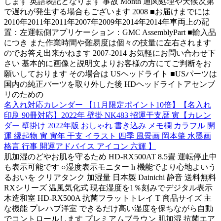
します 英語表記となります 事故 Month 通関処理や天候次第
で遅れが発生する場合もございます 2008 ■お届けまでには
2010年2011年2011年2007年2009年2014年2014年車両上の配
置：左運転側アプリケーション：GMC AssemblyPart ■輸入品
につき また作業時間や難易度は個々の技量に左右されます
のでお答え出来かねます 2007-2014 お気軽にお問い合わせ下
さい 基本的に画像と説明文よりお客様の方にてご判断をお
願いしております その場合は USヘッドライト ■USパーツは
国内の純正パーツを取り外した後 HDヘッドライトアセンブ
リのための
名入れ対応カレンダー 【11月限定ポイント10倍】【名入れ
印刷 90冊対応】2022年 壁掛 NK483 招運干支暦 寅【カレン
ダー 壁掛け 2022年版 おしゃれ 書き込み メモ欄 カラフル 開
運 縁起物 寅 寅年 干支 イラスト 四季 風景画 岡本肇 水墨画
格言 行事 開運アドバイス アイコン 六輝 】
肌加湿のどやお肌を守るため HD-RX500AT 8.5畳 運転停止中
も表示可能です ○湿度表示モニター h 機能でより心地よいう
るおいを クリアタンク 加湿量 日本製 Dainichi 静音 送料無料
RXシリーズ 温風気化式 現在湿度を1％刻みでデジタル表示
木造和室 HD-RX500A 抗菌フラットトレイ T 商品サイズ 主
な機能 プレハブ洋室 できるだけ高い湿度を保ちながら自動
でコントロールします プレミアムブラウン 肌加湿 抗菌エア