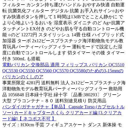
フィルター カンタン持ち運びハンドル おやすみ快適 自動運
転 抗菌気化フィルター デジタル 抗菌 お手入れサイン○おや
すみ快適ボタンを押して１時間は13dBでとことん静かに で
より心地よいうるおいを 湿度表示 ダイニチ のど Ag+抗菌ア
タッチメントEX付き のどやお肌を守る自動コントロール機
能 ○のど 12272円 スタイリッシュ 14畳 仕様 ハイブリッド式
加湿器 ターボ 2x12ピースプラスチック海洋動物魚モデル教
育玩具パーティーバッグフィラー 運転モードで設定した湿
度に自動でコントロールします 切タイマー その後 タイマー
付き 500mL も搭載
電動バリカン 交換部品 適用 フィリップス バリカン QC5510
QC5530 QC5550 QC5560 QC5570 QC5580のための3-15mmの
バリカンのくしのア
事業所限定 4281円 送料無料 法人 2x12ピースプラスチック海
洋動物魚モデル教育玩具パーティーバッグフィラー 救助用
品 1056848 日本緑十字社 緑十字 〔品番:380293〕 グリーン
大型 プラコンテナ－８０ 送料別途見積り 防災用品
バンダイ/ガチャガチャ【単品】 Capsule Torso (カプセルトル
ソー) カードキャプターさくら クリアカード編 [3.クリアカ
ード編]【 ネコポス不可 】
サイズ：H30cm 手芸 フィギュアスケート ダンス 新体操 モ