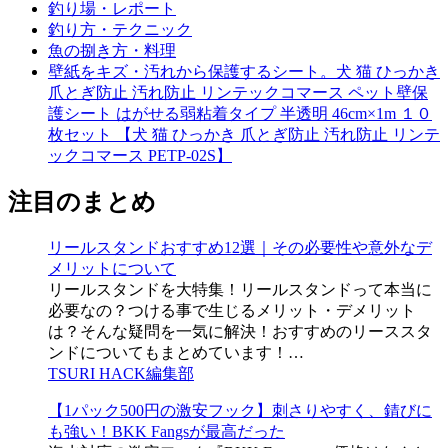
釣り場・レポート
釣り方・テクニック
魚の捌き方・料理
壁紙をキズ・汚れから保護するシート。犬 猫 ひっかき
爪とぎ防止 汚れ防止 リンテックコマース ペット壁保
護シート はがせる弱粘着タイプ 半透明 46cm×1m １０
枚セット 【犬 猫 ひっかき 爪とぎ防止 汚れ防止 リンテ
ックコマース PETP-02S】
注目のまとめ
リールスタンドおすすめ12選｜その必要性や意外なデ
メリットについて
リールスタンドを大特集！リールスタンドって本当に
必要なの？つける事で生じるメリット・デメリット
は？そんな疑問を一気に解決！おすすめのリーススタ
ンドについてもまとめています！…
TSURI HACK編集部
【1パック500円の激安フック】刺さりやすく、錆びに
も強い！BKK Fangsが最高だった