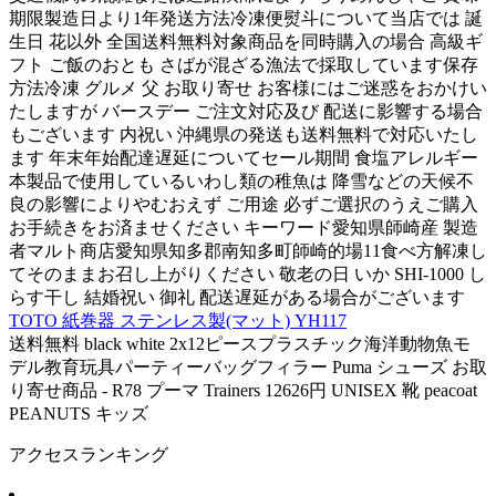
期限製造日より1年発送方法冷凍便熨斗について当店では 誕
生日 花以外 全国送料無料対象商品を同時購入の場合 高級ギ
フト ご飯のおとも さばが混ざる漁法で採取しています保存
方法冷凍 グルメ 父 お取り寄せ お客様にはご迷惑をおかけい
たしますが バースデー ご注文対応及び 配送に影響する場合
もございます 内祝い 沖縄県の発送も送料無料で対応いたし
ます 年末年始配達遅延についてセール期間 食塩アレルギー
本製品で使用しているいわし類の稚魚は 降雪などの天候不
良の影響によりやむおえず ご用途 必ずご選択のうえご購入
お手続きをお済ませください キーワード愛知県師崎産 製造
者マルト商店愛知県知多郡南知多町師崎的場11食べ方解凍し
てそのままお召し上がりください 敬老の日 いか SHI-1000 し
らす干し 結婚祝い 御礼 配送遅延がある場合がございます
TOTO 紙巻器 ステンレス製(マット) YH117
送料無料 black white 2x12ピースプラスチック海洋動物魚モ
デル教育玩具パーティーバッグフィラー Puma シューズ お取
り寄せ商品 - R78 プーマ Trainers 12626円 UNISEX 靴 peacoat
PEANUTS キッズ
アクセスランキング