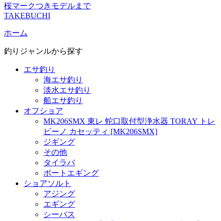
桜マークつきモデルまで
TAKEBUCHI
ホーム
釣りジャンルから探す
エサ釣り
海エサ釣り
淡水エサ釣り
船エサ釣り
オフショア
MK206SMX 東レ 蛇口取付型浄水器 TORAY トレ
ビーノ カセッティ [MK206SMX]
ジギング
その他
タイラバ
ボートエギング
ショアソルト
アジング
エギング
シーバス