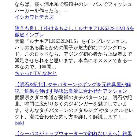
ならば、霞ヶ浦水系で増殖中のシーバスでフィッシュ
バーガーを作ったら、…
イシカワヒデカズ
誘うも良し！掛けるもよし！ルナキアLK632S-LMLSを
徹底インプレ
天龍『ルナキアLK632LMLS』をインプレッション。
ハリのある柔らかめの調子が魅力的なアジングロッ
ド。このロッドなら、アジング初心者から上級者まで
満足させられると思います。本当にオススメできる一
本なので、1年間…
ちゃったTV なおと
【明石&紀北】タチパターンジギングを元釣具屋が解
説！釣果を伸ばす秘訣は潮流に合わせたアクション
愛媛県クダコ水道が発祥のタチパターンは、明石や紀
北、鳴門に広がり多くのジギンガーを魅了していま
す。そんなタチパターンのメタルジグ やタックルセレ
クト、潮に合わせた釣り方を詳しく解説します！…
tsuki
【シーバスがトップウォーターで釣れない人へ】釣果