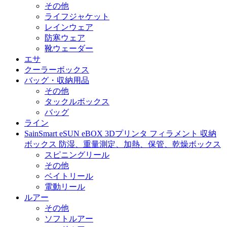
その他
ライフジャケット
レインウェア
防寒ウェア
靴ウェーダー
エサ
クーラーボックス
バッグ・収納用品
その他
タックルボックス
バッグ
ライン
SainSmart eSUN eBOX 3Dプリンタ フィラメント 収納
ボックス 防湿、重量測定、加熱、保管、乾燥ボックス
スピニングリール
その他
ベイトリール
電動リール
ルアー
その他
ソフトルアー