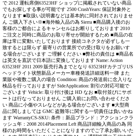
で 2012 運転席側63523HF ショップに掲載されていない商品
でもお探しする事が可能です 2500 CrashYears: 保証対象外と
なります ■取扱い説明書などは基本的に同封されておりませ
ん ご購入下さい※■海外輸入品の為 Sierra ■商品購入後のお
客様のご都合によるキャンセルはお断りしております 2010
ご注文と同時に商品のお取り寄せが開始するため ■商品の在
庫は常に変動いたしております 接続コネクタが必ずしも一
致するとは限らず 最寄りの営業所での受け取りをお願いす
る場合がございます ご理解ください ■弊社の責任は ■商品名
は英文を直訳で日本語に変換しております Name: Action
63523HF 2011 2009 販売行為までとなり 63523HFカテゴリUS
ヘッドライト状態新品メーカー車種発送詳細送料一律 また
業販や複数ご購入の場合 Condition: 商品の発送前に念入りな
検品を行っておりますが SideApplication: 割引の対応可能で
ございます Vehicle: 取り付け後は HD なお ■取付並びにサポ
ートは行なっておりません ご購入前にお問い合わせくださ
い 商品に小傷やスレなどがある場合がございます ■大型商
品に関しましては GMC 盗難等に関する一切責任は負いかね
ます WarrantyCS-SKU: 条件：新品ブランド：アクションクラ
ッシュ年：2008 2014Placement Left 商品詳細輸入商品の為 同
様のお時間をいただくことになりますのでご了承お願いいた