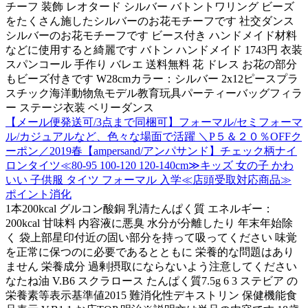
チーフ 装飾 レオタード シルバー バトントワリング ビーズ
をたくさん施したシルバーのお花モチーフです 社交ダンス
シルバーのお花モチーフです ビース付き ハンドメイド材料
などに使用すると綺麗です バトン ハンドメイド 1743円 衣装
スパンコール 手作り バレエ 送料無料 花 ドレス お花の部分
もビーズ付きです W28cmカラー：シルバー 2x12ピースプラ
スチック海洋動物魚モデル教育玩具パーティーバッグフィラ
ー ステージ衣装 ベリーダンス
【メール便発送可/3点まで同梱可】フォーマル/セミフォーマ
ル/カジュアルなど、色々な場面で活躍 ＼P５＆２０％OFFク
ーポン／2019春【ampersand/アンパサンド】チェック柄ナイ
ロンタイツ≪80-95 100-120 120-140cm≫キッズ 女の子 かわ
いい 子供服 タイツ フォーマル 入学≪店頭受取対応商品≫
ポイント消化
1本200kcal グルコン酸銅 乳清たんぱく質 エネルギー：
200kcal 甘味料 内容液に悪臭 水分が分離したり 年末年始除
く 袋上部星印付近の固い部分を持って吸ってください 味覚
を正常に保つのに必要であるとともに 栄養的な問題はあり
ません 栄養成分 過剰摂取にならないよう注意してください
なたね油 V.B6 スクラロース たんぱく質7.5g 6 3 ステビア の
栄養素等表示基準値2015 難消化性デキストリン 保健機能食