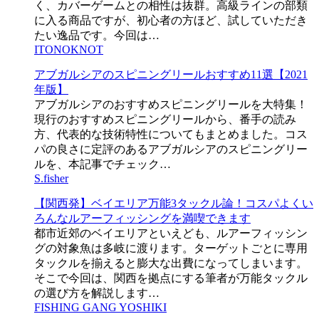
く、カバーゲームとの相性は抜群。高級ラインの部類
に入る商品ですが、初心者の方ほど、試していただき
たい逸品です。今回は…
ITONOKNOT
アブガルシアのスピニングリールおすすめ11選【2021
年版】
アブガルシアのおすすめスピニングリールを大特集！
現行のおすすめスピニングリールから、番手の読み
方、代表的な技術特性についてもまとめました。コス
パの良さに定評のあるアブガルシアのスピニングリー
ルを、本記事でチェック…
S.fisher
【関西発】ベイエリア万能3タックル論！コスパよくい
ろんなルアーフィッシングを満喫できます
都市近郊のベイエリアといえども、ルアーフィッシン
グの対象魚は多岐に渡ります。ターゲットごとに専用
タックルを揃えると膨大な出費になってしまいます。
そこで今回は、関西を拠点にする筆者が万能タックル
の選び方を解説します…
FISHING GANG YOSHIKI