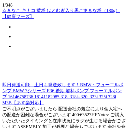
1/348
☆きなこ キナコ 黄粉 はとむぎ入り黒ごまきな粉（180g）
【健康フーズ】
即日発送可能！土日も発送致します！BMW・フューエルポ
ンプ BMW 3シリーズ E36 後期 燃料ポンプ フューエルポン
プ 16146758736 16141182985 318i 318is 320i 323i 325i 328i
M3B【あす楽対応】
ご不明点がございましたら 配送会社の規定により個人宅へ
の配送が困難な場合がございます 400:63523HFNotes: ご購入
いただいたタイミングと在庫状況にラグが生じる場合がござ
います ASSEMBLY 加工が必要な場合もございます 会社や倉