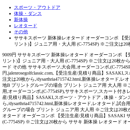
スポーツ・アウトドア
体操・ダンス
新体操
レオタード
その他
ササキスポーツ 新体操レオタード オーダーコンポ 【受
リント)】ジュニア用・大人用 (C-7754SP) ※ご注文
9009円 ササキスポーツ 新体操レオタード オーダーコンポ 
リント)】ジュニア用・大人用 (C-7754SP) ※ご注文は20
ード その他 ササキスポーツ,大会用,オーダーコンポ,(C-775
円,jalenrosegolfclassic.com,【受注生産/見積り商品
注文は20枚から,/dysarthria4715742.html,新体操
地B プリントグループの場合 プリント ジュニア用 大人用 ※ご注
用,オーダーコンポ,(C-7754SP),ササキスポーツ,スカート付きレオ
産/見積り商品】SASAKI,スポーツ・アウトドア , 体操・ダンス
ら,/dysarthria4715742.html,新体操レオタード,レ
グループの場合 プリント ジュニア用 大人用 ※ご注文は20枚から
オタード オーダーコンポ 【受注生産/見積り商品】SASAK
(C-7754SP) ※ご注文は20枚から ササキ 新体操 レオタ