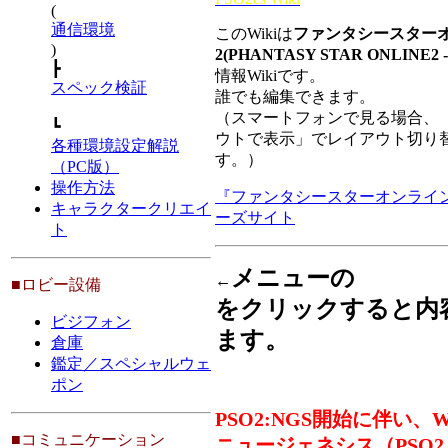
(
通信環境
このWikiは
ファンタシースター
)
2(PHANTASY STAR ONLINE2 -
┣
情報Wikiです。
スペック検証
誰でも編集できます。
（スマートフォンで見る場合、「
┗
ウトで表示」でレイアウト切り
各種環境設定解説
す。）
（PC版）
操作方法
『ファンタシースターオンライ
キャラクタークリエイ
ーズサイト
ト
メニューの
←
■ロビー設備
をクリックすると内
ビジフォン
ます。
倉庫
鑑定／スペシャルウェ
ポン
PSO2:NGS開始に伴い、Wi
■コミュニケーション
ニュージェネシス（PSO2