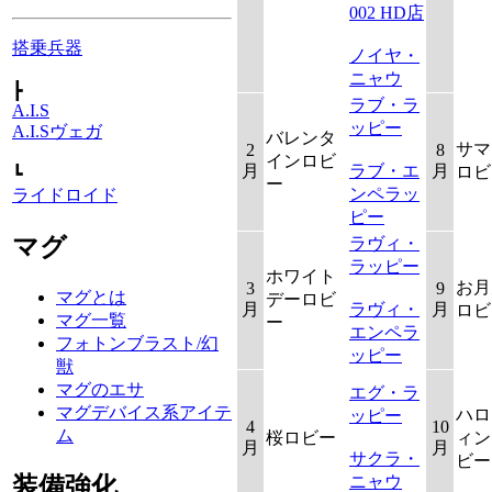
002 HD店
搭乗兵器
ノイヤ・
ニャウ
┣
ラブ・ラ
A.I.S
ッピー
A.I.Sヴェガ
バレンタ
サマ
2
8
インロビ
月
ラブ・エ
月
ロビ
┗
ー
ンペラッ
ライドロイド
ピー
マグ
ラヴィ・
ラッピー
ホワイト
お月
3
9
マグとは
デーロビ
月
ラヴィ・
月
ロビ
マグ一覧
ー
エンペラ
フォトンブラスト/幻
ッピー
獣
マグのエサ
エグ・ラ
マグデバイス系アイテ
ハロ
ッピー
4
10
ム
桜ロビー
ィン
月
月
サクラ・
ビー
ニャウ
装備強化