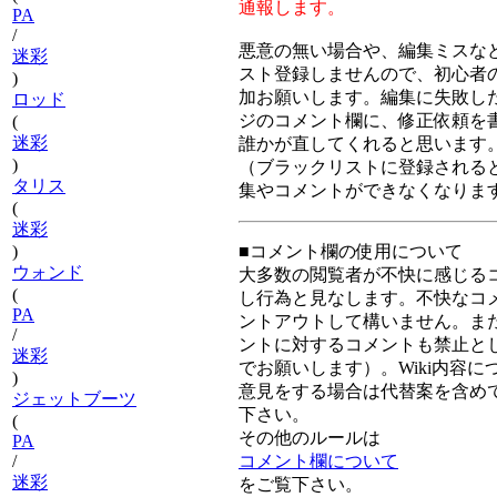
通報します。
PA
/
悪意の無い場合や、編集ミスな
迷彩
スト登録しませんので、初心者
)
加お願いします。編集に失敗し
ロッド
ジのコメント欄に、修正依頼を
(
迷彩
誰かが直してくれると思います
)
（ブラックリストに登録される
タリス
集やコメントができなくなりま
(
迷彩
■コメント欄の使用について
)
ウォンド
大多数の閲覧者が不快に感じる
(
し行為と見なします。不快なコ
PA
ントアウトして構いません。ま
/
ントに対するコメントも禁止と
迷彩
でお願いします）。Wiki内容に
)
意見をする場合は代替案を含め
ジェットブーツ
下さい。
(
その他のルールは
PA
コメント欄について
/
迷彩
をご覧下さい。