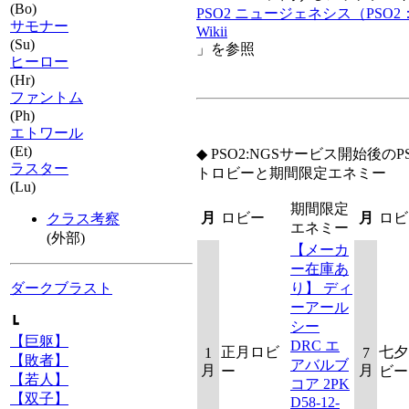
(Bo)
PSO2 ニュージェネシス（PSO2
サモナー
Wikii
(Su)
」を参照
ヒーロー
(Hr)
ファントム
(Ph)
エトワール
(Et)
◆ PSO2:NGSサービス開始後の
ラスター
トロビーと期間限定エネミー
(Lu)
期間限定
月
ロビー
月
ロビ
クラス考察
エネミー
(外部)
【メーカ
ー在庫あ
り】 ディ
ダークブラスト
ーアール
┗
シー
【巨躯】
DRC エ
正月ロビ
七夕
1
7
【敗者】
アバルブ
月
月
ー
ビー
【若人】
コア 2PK
【双子】
D58-12-