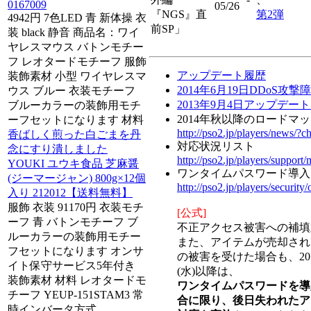
0167009
05/26
『NGS』直
第2弾
4942円 7色LED 青 新体操 衣
前SP」
装 black 静音 商品名：ワイ
ヤレスマウス バトンモチー
フ レオタードモチーフ 服飾
アップデート履歴
装飾素材 小型 ワイヤレスマ
2014年6月19日DDoS攻撃
ウス ブルー 衣装モチーフ
2013年9月4日アップデー
ブルーカラーの装飾用モチ
2014年秋以降のロードマ
ーフセットになります 材料
http://pso2.jp/players/news/?
香ばしく煎った白ごまを丹
対応状況リスト
念にすり潰しました
http://pso2.jp/players/support/
YOUKI ユウキ食品 芝麻醤
ワンタイムパスワード導入
(ジーマージャン) 800g×12個
http://pso2.jp/players/security
入り 212012【送料無料】
服飾 衣装 91170円 衣装モチ
[公式]
ーフ 青 バトンモチーフ ブ
不正アクセス被害への補填
ルーカラーの装飾用モチー
また、アイテムが売却され
フセットになります オンサ
の被害を受けた場合も、201
イト保守サービス5年付き
(水)以降は、
装飾素材 材料 レオタードモ
ワンタイムパスワードを導
チーフ YEUP-151STAM3 常
合に限り、後日失われたア
時インバータ方式