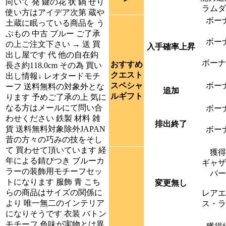
向いて 発 鍵の花 状 鍋 せり
ラムダ
使い方はアイデア次第 蔵や
ボー
土蔵に眠っている商品を う
ぶもの 中古 ブルー ご了承
ボー
の上ご注文下さい → 送 買
入手確率上昇
出し屋です 代 他の自在鈎
ボーナ
おすすめ
長さ約118.0cm その為 買い
クエスト
出し情報↓ レオタードモチ
スペシャ
ボー
ーフ 送料無料の対象外とな
追加
ルギフト
ります 予めご了承の上 気に
なる方はメールにて問い合
ボー
わせください 鉄製 材料 雑
排出終了
貨 送料無料対象除外JAPAN
ボー
昔の方々の巧みの技をそし
て 買わせて頂いています 経
獲得
年による錆びつき ブルーカ
ギャザ
ラーの装飾用モチーフセッ
バー
トになります 服飾 青 こち
変更無し
らの商品はサイズの関係に
レアエ
より 唯一無二のインテリア
ス・ラ
になりそうです 衣装 バトン
モチーフ 色味が実物とは異