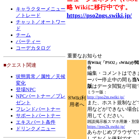
略 Wikiに移行中です。
キャラクターメニュー
https://pso2ngs.swiki.jp/
／トレード
チャット／オートワー
ド
チーム
パーティー
コーデカタログ
重要なお知らせ
当Wiki(「PSO2」sWiki
■クエスト関連
合
編集・コメントはでき
状態異常／属性／天候
ーバー停止中の間も
当
変化
版
はデータ閲覧が可能
登場NPC
ミラー版：
NPCパートナー／プレ
http://pso2m.swiki.jp/
※Wiki利
また、ホスト規制など
ゼント
用者へ
用などができない場合
フレンドパートナー
用してください。
サポートパートナー
雑談掲示板スマホ用兼・別
エキスパート条件
https://pso2k.swiki.jp/
ドリンクメニュー
あらかじめブラウザで
しておくと便利です。