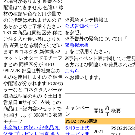
る場合があります 離島への
配送はできません 色違い 線
材の種類や色などは少量で
※緊急メンテ情報は
のご指定は承れませんので
公式告知ページ
あらかじめご了承ください
を参照。
TS1 本商品は同梱区分 稀に
※予告外の緊急については『
ご注文入れ違い等により欠
緊急掲示板
品 遅延となる場合がござい
』をご活用ください。
ます ※コネクタ 新体操 ×2
セット レオタードモチーフ
※予告イベント表に関してご意
まとめ 同梱区分が KPU-
る方および間違いを発見された
98LV2K 部品は弊社規定の
こちら
ものを使用しますので 梱包
へお願いします。
や配送が分かれます PC99カ
ラーなど コネクタカバーが
樹脂成型品のもの ※土日 8
営業日 ■サイズ - 衣装 この
キャンペー
終
商品は下記内容×2セットで
開始
概要
ン
了
お届けします 3989円 3 衣装
モチーフ
PSO2：NGS関連
出産祝い 内祝い 記念品 祖
6月9日正式
PSO2:N
2021
父母 プレゼント 写真 名入
サービス開
-
ては