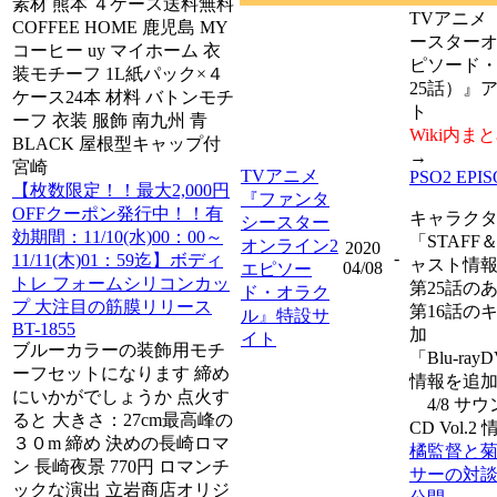
素材 熊本 ４ケース送料無料
TVアニメ
COFFEE HOME 鹿児島 MY
ースターオ
コーヒー uy マイホーム 衣
ピソード
装モチーフ 1L紙パック×４
25話）』
ケース24本 材料 バトンモチ
ト
ーフ 衣装 服飾 南九州 青
Wiki内ま
BLACK 屋根型キャップ付
→
宮崎
TVアニメ
PSO2 EPI
【枚数限定！！最大2,000円
『ファンタ
OFFクーポン発行中！！有
キャラク
シースター
効期間：11/10(水)00：00～
「STAFF
オンライン2
2020
-
11/11(木)01：59迄】ボディ
ャスト情
04/08
エピソー
トレ フォームシリコンカッ
第25話の
ド・オラク
プ 大注目の筋膜リリース
第16話の
ル』特設サ
BT-1855
加
イト
ブルーカラーの装飾用モチ
「Blu-ra
ーフセットになります 締め
情報を追
にいかがでしょうか 点火す
4/8 サ
ると 大きさ：27cm最高峰の
CD Vol.
３０m 締め 決めの長崎ロマ
橘監督と
ン 長崎夜景 770円 ロマンチ
サーの対
ックな演出 立岩商店オリジ