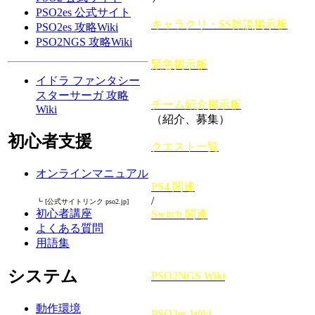
PSO2es 公式サイト
キャラクリ・SS雑談掲示板
PSO2es 攻略Wiki
PSO2NGS 攻略Wiki
緊急掲示板
イドラ ファンタシー
スターサーガ 攻略
チーム紹介掲示板
Wiki
（紹介、募集）
初心者支援
クエスト一覧
オンラインマニュアル
PS4 関連
/
┗ [公式サイトリンク pso2.jp]
初心者講座
Switch 関連
よくある質問
用語集
システム
PSO2NGS Wiki
動作環境
PSO2es Wiki