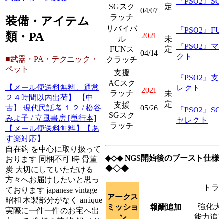
『PSO2』
SGスク
定
04/07
ラッチ
装備・アイテム
リバイバ
『PSO2』
類・PA
2021
ル
未
『PSO2』
FUNス
定
04/14
クト
■武器・PA・テクニック・
クラッチ
ペット
支援
『PSO2』
ACスク
【メール便送料無料、通常
レクト
2021
ラッチ
未
２４時間以内出荷】 【中
定
支援
05/26
古】 現代民話考 １２ / 松谷
『PSO2』
SGスク
みよ子 / 立風書房 [単行本]
セレクト
ラッチ
【メール便送料無料】【あ
す楽対応】
自在鈎 を中心に取り扱って
◆◇◆ NGS開始後のブースト仕
おります 同梱不可 時 骨董
◆◇◆
炭 大切にしていただける
方々へお届けしたいと思っ
トラ
ております japanese vintage
アークス
昭和 木製部分がなく antique
強化大
ミッショ
報酬追加
実際に一件一件のお宅へ出
能力追
ン