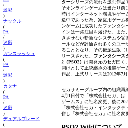
ター
シリーズの流れを汲む作品
/
そオンラインゲームは当たり前
迷彩
時はインターネット環境やゲー
)
途中であった為、家庭用ゲーム
ナックル
ンゲームに成功したファンタシ
(
インは一躍注目を浴びた。また
PA
/
きさせない斬新なシステムや妥
迷彩
ールなどが評価され多くのユー
)
ることとなり、その後派生版（1
ガンスラッシュ
リースされた。
ファンタシース
(
2（PSO2）
は開発元のセガ曰く、
PA
開けとして正統継承の後継ゲー
/
作品。正式リリースは2012年7月
迷彩
)
カタナ
セガサミーグループ内の組織再編
(
4月1日付で「株式会社セガ」は
PA
ゲームス」に社名変更、後に202
/
「株式会社セガ・インタラクテ
迷彩
)
併し「株式会社セガ」に社名変
デュアルブレード
(
PSO2 Wikiについて