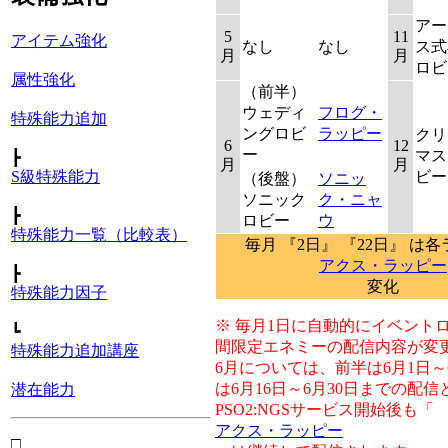
アー
5
11
アイテム強化
なし
なし
ス式
月
月
ロビ
属性強化
（前半）
ウェディ
フログ・
特殊能力追加
ングロビ
ラッピー
クリ
6
12
ー
マス
┣
月
月
ビー
S級特殊能力
（後盤）
ソニッ
ソニック
ク・ニャ
┣
ロビー
ウ
特殊能力一覧（比較表）
毎月 『2日』 『22日』 は
アクス・ラッピー
┣
変化
特殊能力因子
※ 毎月1日に自動的にイベント
┗
間限定エネミーの配信内容が変
特殊能力追加講座
6月については、前半は6月1日～
は6月16日～6月30日までの配
潜在能力
PSO2:NGSサービス開始後も「
アクス・ラッピー
□