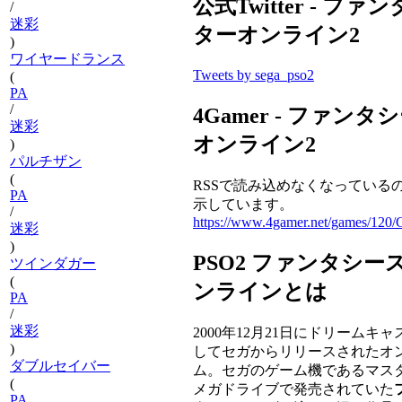
公式Twitter - フ
/
迷彩
ターオンライン2
)
ワイヤードランス
Tweets by sega_pso2
(
PA
/
4Gamer - ファン
迷彩
オンライン2
)
パルチザン
(
RSSで読み込めなくなっている
PA
示しています。
/
https://www.4gamer.net/games/120
迷彩
)
PSO2 ファンタシー
ツインダガー
(
ンラインとは
PA
/
迷彩
2000年12月21日にドリームキ
)
してセガからリリースされたオ
ダブルセイバー
ム。セガのゲーム機であるマス
(
メガドライブで発売されていた
PA