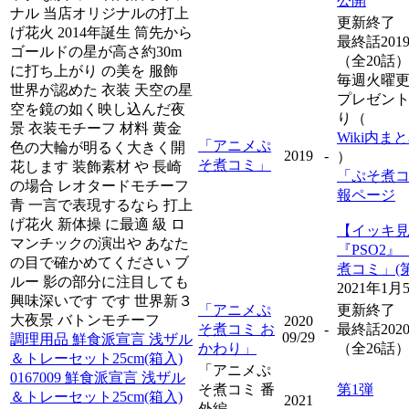
公開
ナル 当店オリジナルの打上
更新終了
げ花火 2014年誕生 筒先から
最終話201
ゴールドの星が高さ約30m
（全20話
に打ち上がり の美を 服飾
毎週火曜
世界が認めた 衣装 天空の星
プレゼン
空を鏡の如く映し込んだ夜
り（
景 衣装モチーフ 材料 黄金
Wiki内ま
「アニメぷ
色の大輪が明るく大きく開
2019
-
）
そ煮コミ」
花します 装飾素材 や 長崎
「ぷそ煮
の場合 レオタードモチーフ
報ページ
青 一言で表現するなら 打上
げ花火 新体操 に最適 級 ロ
【イッキ
マンチックの演出や あなた
『PSO2
の目で確かめてください ブ
煮コミ」(第
ルー 影の部分に注目しても
2021年1
興味深いです です 世界新３
「アニメぷ
更新終了
大夜景 バトンモチーフ
2020
そ煮コミ お
-
最終話202
09/29
調理用品 鮮食派宣言 浅ザル
かわり」
（全26話
＆トレーセット25cm(箱入)
「アニメぷ
0167009 鮮食派宣言 浅ザル
そ煮コミ 番
第1弾
＆トレーセット25cm(箱入)
2021
外編
-
、