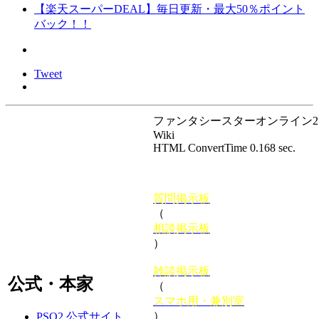
【楽天スーパーDEAL】毎日更新・最大50％ポイント
バック！！
Tweet
ファンタシースターオンライン2 P
Wiki
HTML ConvertTime 0.168 sec.
質問掲示板
（
相談掲示板
）
雑談掲示板
公式・本家
（
スマホ用・兼別室
）
PSO2 公式サイト