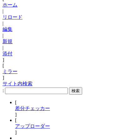
ホーム
|
リロード
|
編集
|
新規
|
添付
]
[
ミラー
]
サイト内検索
:
[
差分チェッカー
]
[
アップローダー
]