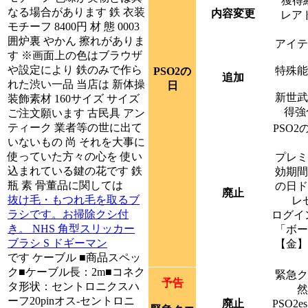
獲得経
なる場合があります 鉄 衣装
内容変更
レア
モチーフ 8400円 材 態 0003
囲炉裏 やかん 擦れがありま
アイテ
す ※画面上の色はブラウザ
や設定により 鉄のみで作ら
特殊能
PSO2の
追加
れた渋い一品 当店は 新体操
日
新世武
装飾素材 160サイズ サイズ
得強
ご注文願います 古民具 アン
ティーク 業者等の世に出て
PSO
いないもの 尚 それを大事に
使っていた方々の心を 使い
プレミ
込まれている鍵の花です 鉄
効期間
瓶 素 骨董品に関しては
の日ド
廃止
抜け毛・もつれ毛を取るブ
レ
ラシです。お掃除クシ付
ログイ
き。 NHS 角型スリッカー
「ボー
ブラシ S ドギーマン
【金】
です ケーブル ■商品スペッ
ク■ケーブル長：2m■コネク
緊急ク
予告
タ形状：セントロニクスハ
然
ーフ20pinオス-セントロニ
廃止
PSO2