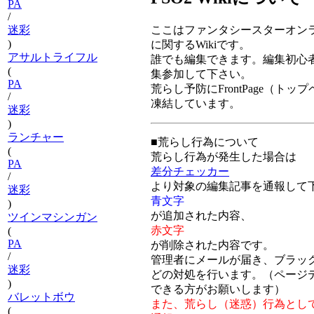
PA
/
ここはファンタシースターオンライン
迷彩
)
に関するWikiです。
アサルトライフル
誰でも編集できます。編集初心
(
集参加して下さい。
PA
荒らし予防にFrontPage（トッ
/
凍結しています。
迷彩
)
ランチャー
■荒らし行為について
(
荒らし行為が発生した場合は
PA
差分チェッカー
/
より対象の編集記事を通報して
迷彩
青文字
)
が追加された内容、
ツインマシンガン
赤文字
(
PA
が削除された内容です。
/
管理者にメールが届き、ブラッ
迷彩
どの対処を行います。（ページ
)
できる方がお願いします）
バレットボウ
また、荒らし（迷惑）行為とし
(