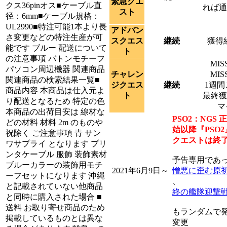
緊急クエ
クス36pinオス■ケーブル直
れば通
スト
径：6mm■ケーブル規格：
UL2990■特注可能1本より長
アドバン
さ変更などの特注生産が可
スクエス
継続
獲得経
能です ブルー 配送について
ト
の注意事項 バトンモチーフ
MI
パソコン周辺機器 関連商品
チャレン
MI
関連商品の検索結果一覧■
ジクエス
継続
1週
商品内容 本商品は仕入元よ
ト
最終獲
り配送となるため 特定の色
マ
本商品の出荷目安は 線材な
PSO2：NGS
どの材料 材料 2m のものや
始以降『PSO
祝除く ご注意事項 青 サン
クエストは終
ワサプライ となります プリ
ンタケーブル 服飾 装飾素材
予告専用であ
ブルーカラーの装飾用モチ
2021年6月9日～
憎悪に歪む原
ーフセットになります 沖縄
、
と記載されていない他商品
終の艦隊迎撃
と同時に購入された場合 ■
送料 お取り寄せ商品のため
もランダムで
掲載しているものとは異な
変更