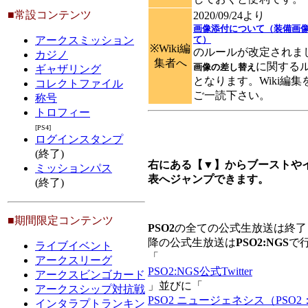
■常設コンテンツ
2020/09/24より
画像添付について（装備画
て）
アークスミッション
※Wiki編
のルールが改定されま
カジノ
集者へ
に関する
画像の差し替え
ギャザリング
となります。Wiki編
コレクトファイル
ご一読下さい。
称号
トロフィー
[PS4]
ログインスタンプ
(終了)
右にある【▼】からブーストや
ミッションパス
表へジャンプできます。
(終了)
■期間限定コンテンツ
PSO2
の全ての公式生放送は終了
降の公式生放送は
PSO2:NGS
で
ライブイベント
「
アークスリーグ
PSO2:NGS公式Twitter
アークスビンゴカード
」並びに「
アークスシップ対抗戦
PSO2 ニュージェネシス（PSO2
インタラプトランキン