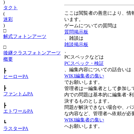
)
タクト
ここは閲覧者の善意により、情
(
います。
迷彩
)
ゲームについての質問は
□
質問掲示板
解式フォトンアーツ
、雑談は
雑談掲示板
□
、
後継クラスフォトンアーツ
PCスペックなどは
概要
PCスペック・検証
、編集内容についての話合いは
┣
WIKI編集者の集い
ヒーローPA
でお願いします。
┣
管理者は一編集者として参加してい
ファントムPA
内での問題は基本的に編集者･
決するものとします。
┣
問題が解決できない場合や、パ
エトワールPA
な内容など、管理者へ依頼が必
WIKI編集者の集い
┗
へお願いします。
ラスターPA