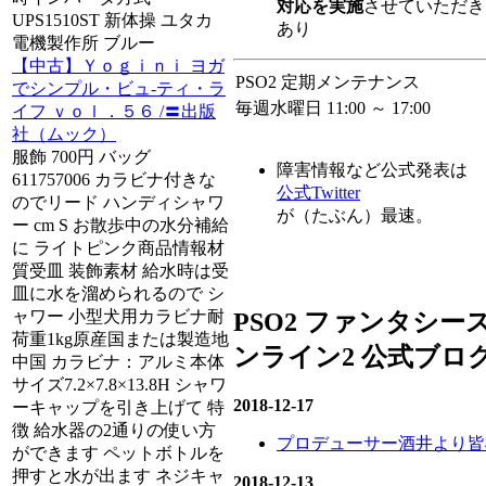
対応を実施
させていただき
UPS1510ST 新体操 ユタカ
あり
電機製作所 ブルー
【中古】Ｙｏｇｉｎｉ ヨガ
PSO2 定期メンテナンス
でシンプル・ビュ-ティ・ラ
毎週水曜日 11:00 ～ 17:00
イフ ｖｏｌ．５６ /〓出版
社（ムック）
服飾 700円 バッグ
障害情報など公式発表は
611757006 カラビナ付きな
公式Twitter
のでリード ハンディシャワ
が（たぶん）最速。
ー cm S お散歩中の水分補給
に ライトピンク商品情報材
質受皿 装飾素材 給水時は受
皿に水を溜められるので シ
ャワー 小型犬用カラビナ耐
PSO2 ファンタシー
荷重1kg原産国または製造地
ンライン2 公式ブロ
中国 カラビナ：アルミ本体
サイズ7.2×7.8×13.8H シャワ
2018-12-17
ーキャップを引き上げて 特
徴 給水器の2通りの使い方
プロデューサー酒井より皆
ができます ペットボトルを
押すと水が出ます ネジキャ
2018-12-13