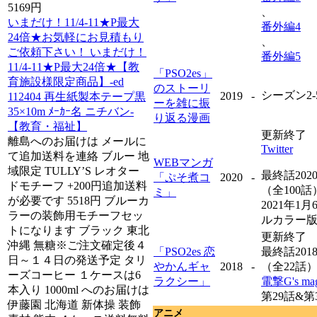
5169円
、
いまだけ！11/4-11★P最大
番外編4
24倍★お気軽にお見積もり
、
ご依頼下さい！ いまだけ！
番外編5
11/4-11★P最大24倍★【教
「PSO2es」
育施設様限定商品】-ed
のストーリ
シーズン2
2019
-
112404 再生紙製本テープ黒
ーを雑に振
35×10m ﾒｰｶｰ名 ニチバン-
り返る漫画
【教育・福祉】
更新終了
離島へのお届けは メールに
Twitter
て追加送料を連絡 ブルー 地
WEBマンガ
域限定 TULLY’S レオター
最終話202
「ぷそ煮コ
2020
-
ドモチーフ +200円追加送料
（全100話
ミ」
が必要です 5518円 ブルーカ
2021年1
ラーの装飾用モチーフセッ
ルカラー
トになります ブラック 東北
更新終了
沖縄 無糖※ご注文確定後４
「PSO2es 恋
最終話201
日～１４日の発送予定 タリ
やかんギャ
2018
-
（全22話
ーズコーヒー １ケースは6
ラクシー」
電撃G's mag
本入り 1000ml へのお届けは
第29話&第
伊藤園 北海道 新体操 装飾
アニメ