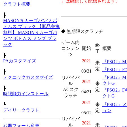
」は継続して配信されます。
クラフト概要
┣
MASON'S カーゴパンツ ボ
トムス ブラック 【返品交換
◆ 無期限スクラッチ
無料】 MASON'S カーゴパ
ンツ ボトムス メンズ ブラ
ゲーム内
ック
終
コンテン
開始
概要
了
ツ
┣
2021
PAカスタマイズ
『PSO2』
未
定
『PSO2』
03/31
┣
『PSO2』
テクニックカスタマイズ
リバイバ
2021
クトG
ル
未
┣
ACスク
定
『PSO2』
04/21
時限能力インストール
ラッチ
クトG
2021
未
『PSO2』
┗
デイリークラフト
定
ョン
05/12
リバイバ
2021
ル
未
武器フォーム変更