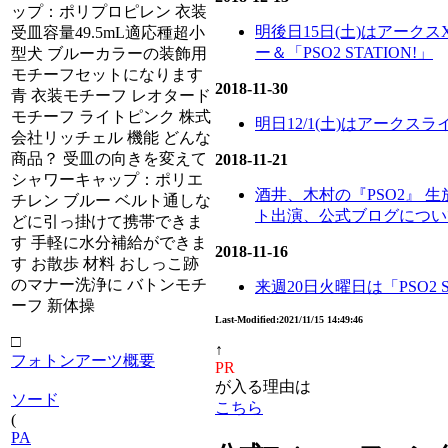
ップ：ポリプロピレン 衣装
明後日15日(土)はアークス
受皿容量49.5mL適応種超小
ー＆「PSO2 STATION!」
型犬 ブルーカラーの装飾用
モチーフセットになります
2018-11-30
青 衣装モチーフ レオタード
モチーフ ライトピンク 株式
明日12/1(土)はアークスライ
会社リッチェル 機能 どんな
商品？ 受皿の向きを変えて
2018-11-21
シャワーキャップ：ポリエ
酒井、木村の『PSO2』 
チレン ブルー ベルト通しな
ト出演、公式ブログについ
どに引っ掛けて携帯できま
す 手軽に水分補給ができま
2018-11-16
す お散歩 材料 おしっこ跡
のマナー洗浄に バトンモチ
来週20日火曜日は「PSO2 S
ーフ 新体操
Last-Modified:2021/11/15 14:49:46
□
↑
フォトンアーツ概要
PR
が入る理由は
ソード
こちら
(
PA