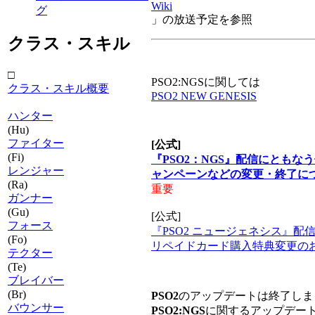
Wiki
グ
」の放送予定を参照
クラス・スキル
□
PSO2:NGSに関しては
クラス・スキル概要
PSO2 NEW GENESIS
ハンター
(Hu)
ファイター
[公式]
(Fi)
『PSO2：NGS』配信にともな
レンジャー
ャンペーンなどの変更・終了に
(Ra)
重要
ガンナー
(Gu)
[公式]
フォース
『PSO2 ニュージェネシス』配
(Fo)
リペイドカード購入特典変更の
テクター
(Te)
ブレイバー
(Br)
PSO2
のアップデートは終了しま
バウンサー
PSO2:NGS
に関するアップデー