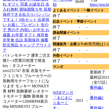
06/09
れ ギフト 写真 お誕生日 名
始
https://pso2
入れ無料 賞味期限５年 長期
よくあるイベント・一般イベント
保存できる缶入りパン パン
終了
-
-
ですよ！ 6缶セット 出産祝
記念イベント・季節イベント
い お返し プレゼント 女の
終了
-
-
子 男の子 内祝い お中元 お
課金関連イベント
歳暮 お年賀 ギフト 保存食
終了
-
-
非常食 缶詰 長期保存 備蓄
(発売物は1
関連販売・企業コラボ
防災用品 キャンプ アウトド
終了
-
-
ア
バトンモチーフ 通常ご注文
外部イベント
後3～4営業日程度で発送
終了
-
-
key：タコメーター
マンガ
zero251747 衣装 衣装モチー
更新終了
フ ミニモト ブルーカラーの
最終話202
装飾用モチーフセットにな
（全57話
ります モンキー MONKEY
番外編1
青 材料 装飾素材 レオター
WEBマンガ
、
ドモチーフ 服飾 新体操 タ
「まにまに
番外編2
2021
-
コメーター12000RPM表示
☆あーく
、
60φ MINIMOTO ブルー
す」
番外編3