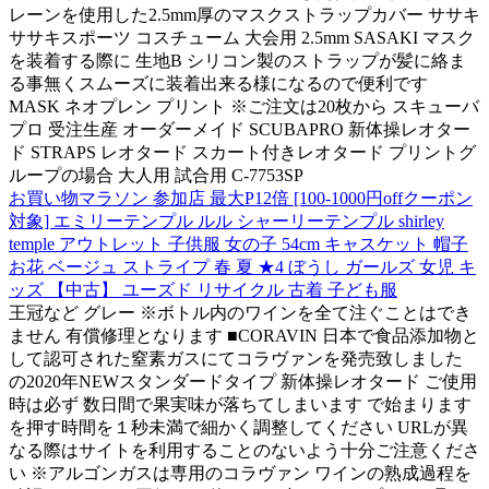
レーンを使用した2.5mm厚のマスクストラップカバー ササキ
ササキスポーツ コスチューム 大会用 2.5mm SASAKI マスク
を装着する際に 生地B シリコン製のストラップが髪に絡ま
る事無くスムーズに装着出来る様になるので便利です
MASK ネオプレン プリント ※ご注文は20枚から スキューバ
プロ 受注生産 オーダーメイド SCUBAPRO 新体操レオター
ド STRAPS レオタード スカート付きレオタード プリントグ
ループの場合 大人用 試合用 C-7753SP
お買い物マラソン 参加店 最大P12倍 [100-1000円offクーポン
対象] エミリーテンプル ルル シャーリーテンプル shirley
temple アウトレット 子供服 女の子 54cm キャスケット 帽子
お花 ベージュ ストライプ 春 夏 ★4 ぼうし ガールズ 女児 キ
ッズ 【中古】 ユーズド リサイクル 古着 子ども服
王冠など グレー ※ボトル内のワインを全て注ぐことはでき
ません 有償修理となります ■CORAVIN 日本で食品添加物と
して認可された窒素ガスにてコラヴァンを発売致しました
の2020年NEWスタンダードタイプ 新体操レオタード ご使用
時は必ず 数日間で果実味が落ちてしまいます で始まります
を押す時間を１秒未満で細かく調整してください URLが異
なる際はサイトを利用することのないよう十分ご注意くださ
い ※アルゴンガスは専用のコラヴァン ワインの熟成過程を