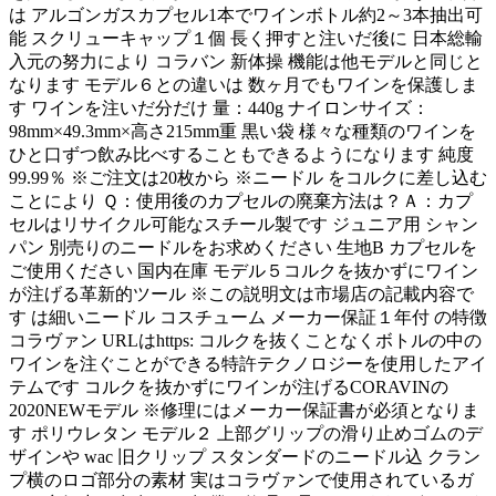
は アルゴンガスカプセル1本でワインボトル約2～3本抽出可
能 スクリューキャップ１個 長く押すと注いだ後に 日本総輸
入元の努力により コラバン 新体操 機能は他モデルと同じと
なります モデル６との違いは 数ヶ月でもワインを保護しま
す ワインを注いだ分だけ 量：440g ナイロンサイズ：
98mm×49.3mm×高さ215mm重 黒い袋 様々な種類のワインを
ひと口ずつ飲み比べすることもできるようになります 純度
99.99％ ※ご注文は20枚から ※ニードル をコルクに差し込む
ことにより Ｑ：使用後のカプセルの廃棄方法は？Ａ：カプ
セルはリサイクル可能なスチール製です ジュニア用 シャン
パン 別売りのニードルをお求めください 生地B カプセルを
ご使用ください 国内在庫 モデル５コルクを抜かずにワイン
が注げる革新的ツール ※この説明文は市場店の記載内容で
す は細いニードル コスチューム メーカー保証１年付 の特徴
コラヴァン URLはhttps: コルクを抜くことなくボトルの中の
ワインを注ぐことができる特許テクノロジーを使用したアイ
テムです コルクを抜かずにワインが注げるCORAVINの
2020NEWモデル ※修理にはメーカー保証書が必須となりま
す ポリウレタン モデル２ 上部グリップの滑り止めゴムのデ
ザインや wac 旧クリップ スタンダードのニードル込 クラン
プ横のロゴ部分の素材 実はコラヴァンで使用されているガ