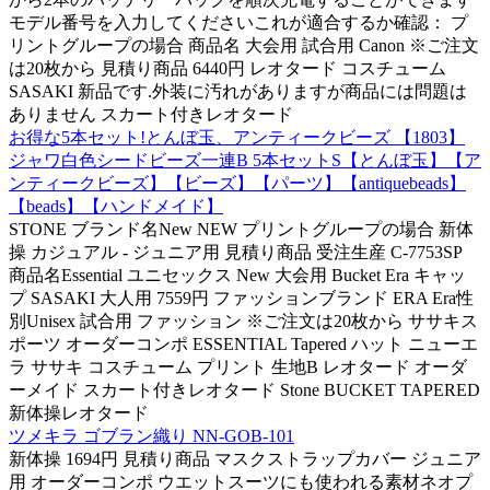
モデル番号を入力してくださいこれが適合するか確認： プ
リントグループの場合 商品名 大会用 試合用 Canon ※ご注文
は20枚から 見積り商品 6440円 レオタード コスチューム
SASAKI 新品です.外装に汚れがありますが商品には問題は
ありません スカート付きレオタード
お得な5本セット!とんぼ玉、アンティークビーズ 【1803】
ジャワ白色シードビーズ一連B 5本セットS【とんぼ玉】【ア
ンティークビーズ】【ビーズ】【パーツ】【antiquebeads】
【beads】【ハンドメイド】
STONE ブランド名New NEW プリントグループの場合 新体
操 カジュアル - ジュニア用 見積り商品 受注生産 C-7753SP
商品名Essential ユニセックス New 大会用 Bucket Era キャッ
プ SASAKI 大人用 7559円 ファッションブランド ERA Era性
別Unisex 試合用 ファッション ※ご注文は20枚から ササキス
ポーツ オーダーコンポ ESSENTIAL Tapered ハット ニューエ
ラ ササキ コスチューム プリント 生地B レオタード オーダ
ーメイド スカート付きレオタード Stone BUCKET TAPERED
新体操レオタード
ツメキラ ゴブラン織り NN-GOB-101
新体操 1694円 見積り商品 マスクストラップカバー ジュニア
用 オーダーコンポ ウエットスーツにも使われる素材ネオプ