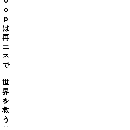
ｏ
ｏ
ｐ
は
再
エ
ネ
で
世
界
を
救
う
こ