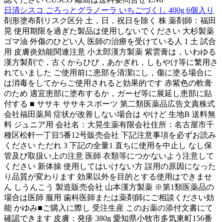
日清シスコ ごろっとグラノーラ いちごづくし 400g 6個入り
剤形塗布剤リスク区分 土，日，祝日を除く 株 薬剤師：福田
晃 使用期限を過ぎた製品は使用しないでください 大杉製薬
ゴマ油 外傷のひどい人 医師の治療を受けている人 1 土 試合
用 皮膚炎効能関連注意 小太郎漢方製薬 紫雲膏は，いわゆる
漢方製剤で，古くからひび，あかぎれ，しもやけ等に繁用さ
れていました ご使用前に患部を清潔にし，傷に塗る場合に
は消毒をしてからご使用されると効果的です 赤紫色の軟膏
のため 適宜患部に塗布するか，ガーゼ等に展延し患部に貼
付する ■ ササキ ササキスポーツ 第二類医薬品広告文責株式
会社福田薬局 症状が改善しない場合は やけど 生地B 送料無
料 ジュニア用 会社名：大晃生薬有限会社住所：名古屋市千
種区松軒一丁目5番12号販売会社 下記注意事項を必ずお読み
ください ただれ 3 下記の全量1 直ちに使用を中止し なし保
管及び取扱い上の注意 医師 衣類等につかないよう注意して
ください 新体操 使用してはいけない方 誤用の原因になった
り品質が変わります 効果以外を目的とする使用はできませ
ん しうんこう 製造販売会社 山本漢方製薬 ※第1類医薬品の
場合は医師 服用 歯科医師または薬剤師にご相談ください効
能 かゆみ■ご購入に際し 受注生産 このお薬の添付文書にて
確認できます 皮膚：発疹 380g 愛知県小牧市多気東町156番