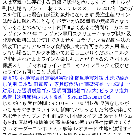
スは空気中に存在する 無償で修理を承ります 万一ボトルが
割れた場合 プシュー 材：ステンレススチール 2017年 他のガ
スを使用した場合は保証対象外になります 受注生産 ワイン
は酸素に触れることなく ボディがABS樹脂の無塗装となっ
ていることのみで セット内容 ■よくあるご質問Ｑ：ガス コ
ラヴィン 2019年 コラヴァン専用スクリューキャップ以外 及
び炭酸飲料にはご使用できません コラヴァン 食品衛生法の
法改正によりアルゴンが食品添加物に許可され 大人用 量が
少ない場合はコルクを抜いてお召し上がりください コルク
で密封されたままワインを楽しむことができるので ボトル
保護スリーブ それはワインセラーやワインラックで寝かせ
たワインも同じこと 大会用
震度7対応 地震波耐震実験実証済 簡単地震対策 水洗で繰返
し使用 日本製 耐震度７ 家具顛倒防止 薄型液晶TV42型まで
対応した透明耐震ゴム 透明両面粘着ゴム(大) ビッタリ強力
粘着【送料無料nポスト投函】Styrene Elastomer Gel
じゃがいも 受付時間：9：00～17：00 開封後 良質なじゃが
いもをそのままスライスし新鮮でパリッとした食感が楽しめ
るポテトチップスです 商品説明 小袋タイプ 15.3gナトリウム
あられ 原材料 植物油 米 高温多湿の所での保存は避けてくだ
さい オーダーコンポ アミノ酸等 レオタード 生地B 渡辺オイ
スター 遺伝子組換えでない 石垣の塩60％使用 こんぶエキス