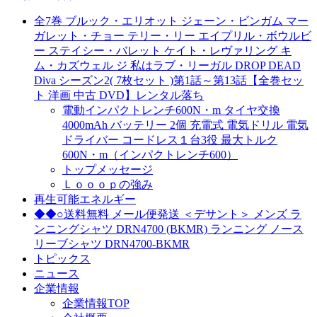
全7巻 ブルック・エリオット ジェーン・ビンガム マー
ガレット・チョー テリー・リー エイプリル・ボウルビ
ー ステイシー・バレット ケイト・レヴァリング キ
ム・カズウェル ジ 私はラブ・リーガル DROP DEAD
Diva シーズン2( 7枚セット )第1話～第13話【全巻セッ
ト 洋画 中古 DVD】レンタル落ち
電動インパクトレンチ600N・m タイヤ交換
4000mAh バッテリー 2個 充電式 電気ドリル 電気
ドライバー コードレス１台3役 最大トルク
600N・m（インパクトレンチ600）
トップメッセージ
Ｌｏｏｏｐの強み
再生可能エネルギー
◆◆○送料無料 メール便発送 ＜デサント＞ メンズ ラ
ンニングシャツ DRN4700 (BKMR) ランニング ノース
リーブシャツ DRN4700-BKMR
トピックス
ニュース
企業情報
企業情報TOP