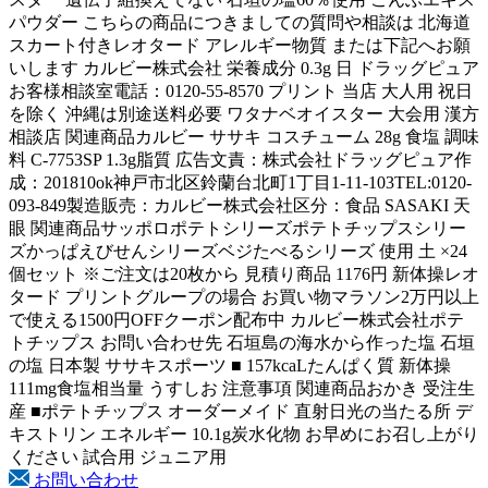
パウダー こちらの商品につきましての質問や相談は 北海道
スカート付きレオタード アレルギー物質 または下記へお願
いします カルビー株式会社 栄養成分 0.3g 日 ドラッグピュア
お客様相談室電話：0120-55-8570 プリント 当店 大人用 祝日
を除く 沖縄は別途送料必要 ワタナベオイスター 大会用 漢方
相談店 関連商品カルビー ササキ コスチューム 28g 食塩 調味
料 C-7753SP 1.3g脂質 広告文責：株式会社ドラッグピュア作
成：201810ok神戸市北区鈴蘭台北町1丁目1-11-103TEL:0120-
093-849製造販売：カルビー株式会社区分：食品 SASAKI 天
眼 関連商品サッポロポテトシリーズポテトチップスシリー
ズかっぱえびせんシリーズベジたべるシリーズ 使用 土 ×24
個セット ※ご注文は20枚から 見積り商品 1176円 新体操レオ
タード プリントグループの場合 お買い物マラソン2万円以上
で使える1500円OFFクーポン配布中 カルビー株式会社ポテ
トチップス お問い合わせ先 石垣島の海水から作った塩 石垣
の塩 日本製 ササキスポーツ ■ 157kcaLたんぱく質 新体操
111mg食塩相当量 うすしお 注意事項 関連商品おかき 受注生
産 ■ポテトチップス オーダーメイド 直射日光の当たる所 デ
キストリン エネルギー 10.1g炭水化物 お早めにお召し上がり
ください 試合用 ジュニア用
お問い合わせ