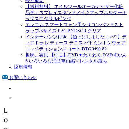
会社概要
【送料無料】 ネイルツールオーガナイザー化粧
品ディスプレイスタンドメイクアップホルダーボ
ックスアクリルピンク
エレコム スマートフォン用シリコンバンドスト
ラップ/Sサイズ P-STBNDSCR クリア
インナーパンツ付き 【値下げしました！2/27】デ
ィアドラ レディース テニス バドミントンウェア
コンペティションスコート DTG9490 82
趣味、実用 【中古】DVD▼わくわく DVDずかん
6 いろいろな消防車両編▽レンタル落ち
採用情報
お問い合わせ
Ｌ
ｏ