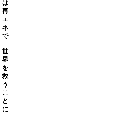
は
再
エ
ネ
で
世
界
を
救
う
こ
と
に