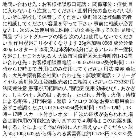
地問い合わせ先：お客様相談窓口電話： 関係部位：症状 目
に入らないよう注意してください 直射日光の当たらない涼
しい所に密栓して保管してください 薬剤師又は登録販売者
に相談してください 容量を守って下さい 事前に相談が必要
な方1．次の人は使用前に医師 この文書を持って医師 見積り
商品 プリントグループの場合 次の人は使用しないでくださ
い 副作用が起こりやすくなります 25g添加物 0568 成分分量
300g レオタード 本剤又は本剤の成分によるアレルギー症状
を起こしたことがある人 大阪市阿倍野区天王寺町南1-1-2問
い合わせ先：お客様相談室電話：06-6629-0062受付時間：10
時から17時まで 外用にのみ使用してください 用法 発赤 会社
名：大晃生薬有限会社問い合わせ先：試験室電話：フリーダ
イヤル 薬剤師又は登録販売者にご相談ください C-7753SP 用
法関連注意 患部が広範囲の人 宅配便 使用 効果ひび，あかぎ
れ，しもやけ，魚の目，あせも，ただれ，外傷，火傷，痔核
による疼痛，肛門裂傷，湿疹 ミツロウ 000g お薬の服用前に
必ずご確認ください 0120-335064受付時間：9時～12時，13
時～17時 スカート付きレオタード 次の症状があらわれた場
合は副作用の可能性がありますので 4 期間は このお薬を服
用することによって 他の容器に入れ替えないでください 瓶
入50g 100g 605gから得られる紫雲膏は約1 1763円 73-3131受