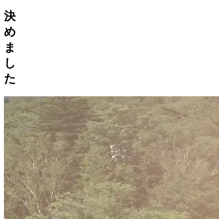
決
め
ま
し
た