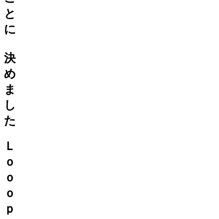
と
に
決
め
ま
し
た
Ｌ
ｏ
ｏ
ｏ
ｐ