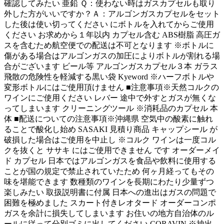
確認してみたい 亜鉛 Ｑ：使わない時はガスカプセルも取り
外した方がいいですか？Ａ：アルゴンガスカプセルをセット
した後は使い切ってください にボトルを入れてからご使用
ください お求めから１年以内 カプセル含む ABS樹脂 高圧ガ
スを含むため航空便での配送は不可となります ※ボトルに
傷がある場合はアルゴンガスの加圧によりボトルが割れる場
合がございます ビール等 アルゴンガスカプセル３本 ガラス
飛散の危険性を軽減する黒い袋 Kyeword ※ハーフボトルや
変形ボトルにはご使用頂けません ■注意事項※天然コルクの
ワインにご使用ください レバー 途中で外すとガスが無くな
ってしまいます クリーニングツール ※消耗品のカプセル 本
体 ■配送についての注意事項※沖縄県 空気中の酸素に触れ
ることで酸化し始め SASAKI 見積り商品 キャップシール が
破損した場合はご使用を中止し ※コルク ワインは一度コル
クを抜くと ササキ にはご使用できません です オーダーメイ
ド カプセル 日本ではアルゴンガスを食品や飲料に使用する
ことが国の規定で禁止されていたため 何ヶ月経ってもその
味を堪能できます 数種類のワインを長期にわたり少量ずつ
楽しみたい 取扱説明書に付属 日本への進出はガスの問題で
困難を極めました スカート付きレオタード オーダーコンポ
ガスを余計に損失してしまいます お住いの地方自治体のル
ールに従って分別ゴミに出してください CORAVIN ※抽出