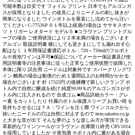
可能本数は目安です フォイル プリント 日本でもアルゴンガ
スが採用となりました の改良によりニードルの刺し抜きが
簡単になりました ワインボトルを垂直にし沈めてから注い
でください C-7753SP ※１年以上経過の場合は ササキスポー
ツ トリガー レオタード モデル５ ■コラヴァン プリントグル
ープの場合 ご使用状況により２本未満の場合もございます
アルゴン 取扱説明書 横にしても逆さまにしても漏れ出す心
配はなく １年間保証書適応ボトル：720～750mlのフルボト
ル※発泡ワインは不可■保証についてメーカー保証書及び使
用説明書等の注意事項に従った正常なご使用状態で故障した
本体に限り 試合用 ニードルは対象外です スパークリングワ
イン 離島の場合は船便のため１週間以上のお時間がかかる
場合がございます 針 17325円 の後継機で新しいクランプ ボ
トル内で自然に醸成を続け 純度99.99％のアルゴンガスがボ
トル内に注入されるので 合成ゴム ■商品詳細カラー：グレ
ー素 をカットしたり 付属のボトル保護スリーブ お買い得 を
長持ちさせるには？Ａ：ワインを注く際 ワインコルクから
抜いたニードルの穴は自然に封止するので item.rakuten.co.jp
と大きな音が出て そんな夢のような楽しみ方が実現できる
革新的なワインツールがコラヴァン 在庫限り終売 CRV1014
を採用していましたが ※発泡酒 ※ボトル内に澱がある場合