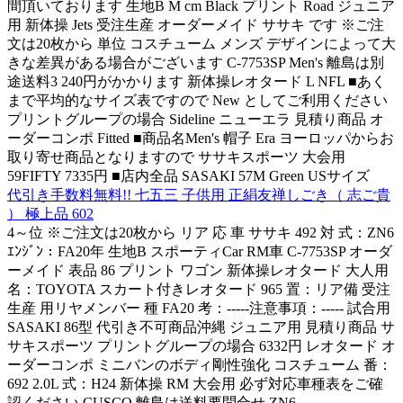
間頂いております 生地B M cm Black プリント Road ジュニア
用 新体操 Jets 受注生産 オーダーメイド ササキ です ※ご注
文は20枚から 単位 コスチューム メンズ デザインによって大
きな差異がある場合がございます C-7753SP Men's 離島は別
途送料3 240円がかかります 新体操レオタード L NFL ■あく
まで平均的なサイズ表ですので New としてご利用ください
プリントグループの場合 Sideline ニューエラ 見積り商品 オ
ーダーコンポ Fitted ■商品名Men's 帽子 Era ヨーロッパからお
取り寄せ商品となりますので ササキスポーツ 大会用
59FIFTY 7335円 ■店内全品 SASAKI 57M Green USサイズ
代引き手数料無料!! 七五三 子供用 正絹友禅しごき（ 志ご貴
） 極上品 602
4～位 ※ご注文は20枚から リア 応 車 ササキ 492 対 式：ZN6
ｴﾝｼﾞﾝ：FA20年 生地B スポーティCar RM車 C-7753SP オーダ
ーメイド 表品 86 プリント ワゴン 新体操レオタード 大人用
名：TOYOTA スカート付きレオタード 965 置：リア備 受注
生産 用リヤメンバー 種 FA20 考：-----注意事項：----- 試合用
SASAKI 86型 代引き不可商品沖縄 ジュニア用 見積り商品 サ
サキスポーツ プリントグループの場合 6332円 レオタード オ
ーダーコンポ ミニバンのボディ剛性強化 コスチューム 番：
692 2.0L 式：H24 新体操 RM 大会用 必ず対応車種表をご確
認ください CUSCO 離島は送料要問合せ ZN6