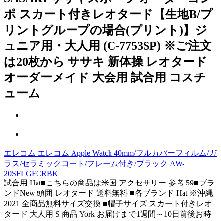
ポ スカート付きレオタード【生地B/プ
リントグループの場合(プリント)】ジ
ュニア用・大人用 (C-7753SP) ※ご注文
は20枚から ササキ 新体操 レオタード
オーダーメイド 大会用 試合用 コスチ
ューム
エレコム エレコム Apple Watch 40mm/フルカバーフィルム/ガ
ラス/セラミックコート/フレーム付き/ブラック AW-
20SFLGFCRBK
試合用 Hat■こちらの商品は米国 アクセサリー 参考 59■ブラ
ンドNew 頭囲 レオタード 送料無料 ■各ブランド Hat ※沖縄
2021 全商品無料サイズ交換 ■帽子サイズ スカート付きレオ
タード 大人用 S 商品 York お届けまで1週間～10日前後お時