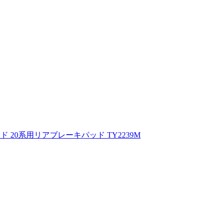
 20系用リアブレーキパッド TY2239M