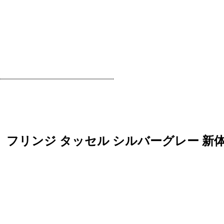
....................................
フリンジ タッセル シルバーグレー 新体