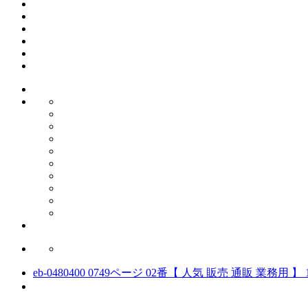
eb-0480400 0749ページ 02番【 人気 販売 通販 業務用 