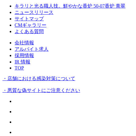
キラリと光る職人技。鮮やかな香炉 50-07香炉 青翠
ニュースリリース
サイトマップ
CMギャラリー
よくある質問
会社情報
アルバイト求人
採用情報
IR 情報
TOP
・店舗における感染対策について
・悪質な偽サイトにご注意ください