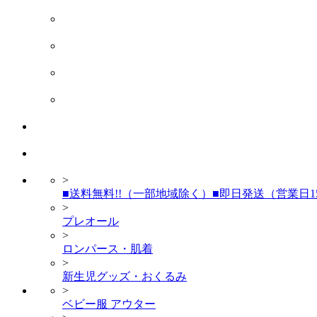
>
■送料無料!!（一部地域除く）■即日発送（営業日15時
>
プレオール
>
ロンパース・肌着
>
新生児グッズ・おくるみ
>
ベビー服 アウター