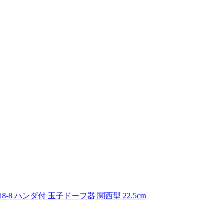
】 18-8 ハンダ付 玉子ドーフ器 関西型 22.5cm