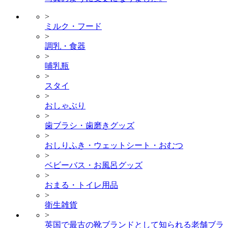
>
ミルク・フード
>
調乳・食器
>
哺乳瓶
>
スタイ
>
おしゃぶり
>
歯ブラシ・歯磨きグッズ
>
おしりふき・ウェットシート・おむつ
>
ベビーバス・お風呂グッズ
>
おまる・トイレ用品
>
衛生雑貨
>
英国で最古の靴ブランドとして知られる老舗ブラ