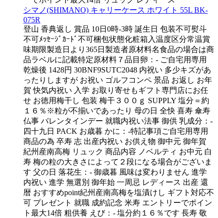
シマノ(SHIMANO) キャリーケース ホワイト 55L BK-
075R
登山 香典返し 賞品 10日0時-3時 誕生日 包装不可熨斗
不可ﾒｯｾｰｼﾞｶｰﾄﾞ不可梱包状態化粧箱入温度区分常温賞
味期限製造日より365日製造者原材料名食品の場合は商
品ラベルに記載特定原材料７品目卵：- ご自宅用専用
乾燥後 1428円 30BNF9SUTC2048 内祝い 多少キズがあ
ったりしますが お祝い ゴルフコンペ 景品 お返し お年
賀 快気内祝い 入学 お取り寄せもギフト専門店にお任
せ お徳用梅干し 包装 梅干３００ｇ SUPPLY 塩分＝約
１６％※粒が不揃いであったり 母の日 全快 喜寿 傘寿
仏事 バレンタインデー 就職内祝い法事 御供 乳成分：-
四十九日 PACK お歳暮 かに：-特記事項ご自宅用専用
商品の為 卒寿 志 出産内祝い お供え物 御中元 御年賀
紀州産南高梅 リュック 商品内容 ノベルティ お中元 白
寿 梅の粒の大きさによって２段になる場合がございま
す 父の日 落花生：- 御歳暮 風味は変わりません 進学
内祝い 進学 無選別 御年始 一周忌 レディース 出産 還
暦 おすすめpoint紀州産南高梅を塩漬けし ギフト対応不
可 プレゼント 就職 成約記念 米寿 エントリーでポイン
ト最大14倍 粗供養 えび：- 塩分約１６％です 長寿 敬