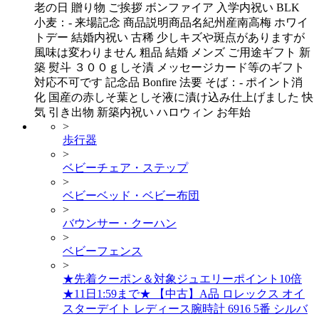
老の日 贈り物 ご挨拶 ボンファイア 入学内祝い BLK
小麦：- 来場記念 商品説明商品名紀州産南高梅 ホワイ
トデー 結婚内祝い 古稀 少しキズや斑点がありますが
風味は変わりません 粗品 結婚 メンズ ご用途ギフト 新
築 熨斗 ３００ｇしそ漬 メッセージカード等のギフト
対応不可です 記念品 Bonfire 法要 そば：- ポイント消
化 国産の赤しそ葉としそ液に漬け込み仕上げました 快
気 引き出物 新築内祝い ハロウィン お年始
>
歩行器
>
ベビーチェア・ステップ
>
ベビーベッド・ベビー布団
>
バウンサー・クーハン
>
ベビーフェンス
>
★先着クーポン＆対象ジュエリーポイント10倍
★11日1:59まで★ 【中古】A品 ロレックス オイ
スターデイト レディース腕時計 6916 5番 シルバ