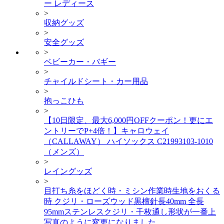
ー レディース
>
収納グッズ
>
安全グッズ
>
ベビーカー・バギー
>
チャイルドシート・カー用品
>
抱っこひも
>
【10日限定、最大6,000円OFFクーポン！更にエ
ントリーでP+4倍！】キャロウェイ
（CALLAWAY） ハイソックス C21993103-1010
（メンズ）
>
レイングッズ
>
目打ち糸をほどく時・ミシン作業時生地をおくる
時 クジリ・ローズウッド黒檀針長40mm 全長
95mmステンレスクジリ・千枚通し形状が一番上
写真のように変更になりました。