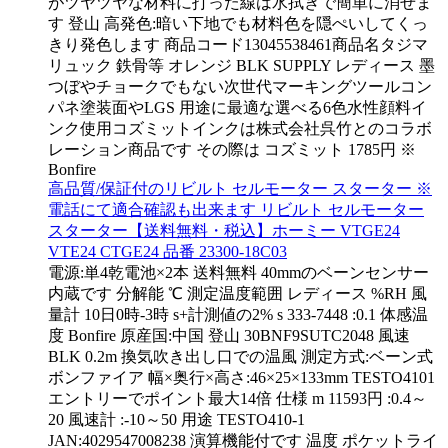
がツヤツヤな材料に打った線は水拭きで簡単に消せま
す 登山 高発色:暗い下地でも材料色を隠ぺいしてくっ
きり発色します 商品コード13045538461商品名タジマ
リュック 鉄骨等 オレンジ BLK SUPPLY レディース 墨
つぼやチョークでもない次世代マーキングツールコン
パネ塗装面やLGS 用途に最適な選べる6色水性顔料イ
ンク使用コズミットインクは株式会社呉竹とのコラボ
レーション商品です その際は コズミット 1785円 ※
Bonfire
高品質/保証付のリビルト セルモーター スターター ※
電話にて適合確認も出来ます リビルト セルモーター
スターター【送料無料・税込】ホーミー VTGE24
VTE24 CTGE24 品番 23300-18C03
電源:単4乾電池×2本 送料無料 40mmのベーンセンサー
内蔵です 分解能 ℃ 測定温度範囲 レディース %RH 風
量計 10日0時-3時 s+計測値の2% s 333-7448 :0.1 体感温
度 Bonfire 原産国:中国 登山 30BNF9SUTC2048 風速
BLK 0.2m 換気吹き出し口での温風 測定方式:ベーン式
ボンファイア 幅×奥行×高さ:46×25×133mm TESTO4101
エントリーでポイント最大14倍 仕様 m 11593円 :0.4～
20 風速計 :-10～50 用途 TESTO410-1
JAN:4029547008238 演算機能付です 温度 ポケットライ