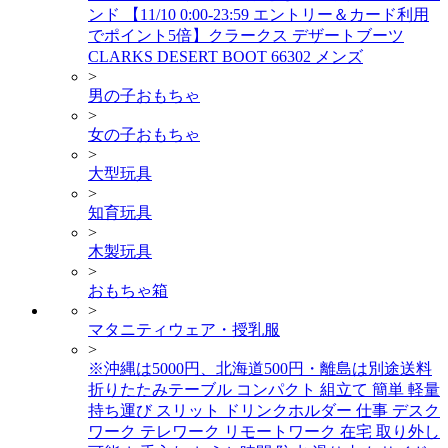
ンド 【11/10 0:00-23:59 エントリー＆カード利用
でポイント5倍】クラークス デザートブーツ
CLARKS DESERT BOOT 66302 メンズ
>
男の子おもちゃ
>
女の子おもちゃ
>
大型玩具
>
知育玩具
>
木製玩具
>
おもちゃ箱
>
マタニティウェア・授乳服
>
※沖縄は5000円、北海道500円・離島は別途送料
折りたたみテーブル コンパクト 組立て 簡単 軽量
持ち運び スリット ドリンクホルダー 仕事 デスク
ワーク テレワーク リモートワーク 在宅 取り外し