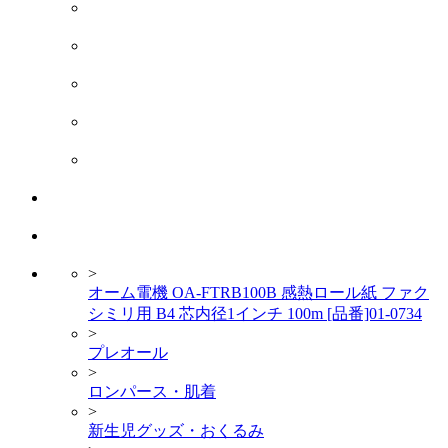
>
オーム電機 OA-FTRB100B 感熱ロール紙 ファク
シミリ用 B4 芯内径1インチ 100m [品番]01-0734
>
プレオール
>
ロンパース・肌着
>
新生児グッズ・おくるみ