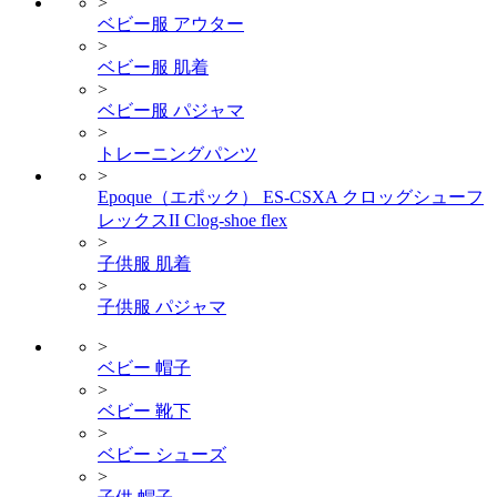
>
ベビー服 アウター
>
ベビー服 肌着
>
ベビー服 パジャマ
>
トレーニングパンツ
>
Epoque（エポック） ES-CSXA クロッグシューフ
レックスII Clog-shoe flex
>
子供服 肌着
>
子供服 パジャマ
>
ベビー 帽子
>
ベビー 靴下
>
ベビー シューズ
>