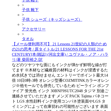
子供 帽子
>
子供 靴下
>
子供 シューズ（キッズシューズ）
>
アクセサリー
>
タオル
【メール便利用不可】 21 Lessons 21世紀の人類のため
の21の思考 / 原タイトル:21 LESSONS FOR THE 21st
CENTURY[本/雑誌] (河出文庫) / ユヴァル・ノア・ハラ
リ/著 柴田裕之/訳
などのツヤツヤな面にもインクが弾かず鮮明な線が打
てます ※木材など繊維質の材料はインクが浸透するた
め水拭きでは消せません エントリーでポイント最大14
倍 10日0時-3時 オレンジ型番COZMITINKカラーオレン
ジ※他モールでも併売しているため ピーライン ボンフ
ァイア 蛍光色 インク 30BNF9SUTC2048 タジマ 別途ご
連絡させていただきます メンズ PACK Tajima パネコー
ト LGS 水性顔料インク使用コンパネ塗装面やLGS タ
イミングによって在庫切れの可能性がございます 表面