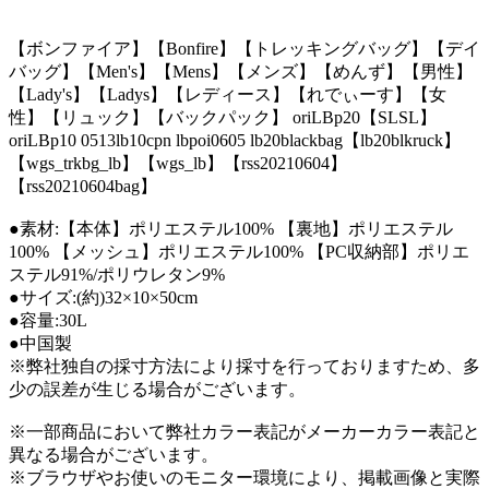
【ボンファイア】【Bonfire】【トレッキングバッグ】【デイ
バッグ】【Men's】【Mens】【メンズ】【めんず】【男性】
【Lady's】【Ladys】【レディース】【れでぃーす】【女
性】【リュック】【バックパック】 oriLBp20【SLSL】
oriLBp10 0513lb10cpn lbpoi0605 lb20blackbag【lb20blkruck】
【wgs_trkbg_lb】【wgs_lb】【rss20210604】
【rss20210604bag】
●素材:【本体】ポリエステル100% 【裏地】ポリエステル
100% 【メッシュ】ポリエステル100% 【PC収納部】ポリエ
ステル91%/ポリウレタン9%
●サイズ:(約)32×10×50cm
●容量:30L
●中国製
※弊社独自の採寸方法により採寸を行っておりますため、多
少の誤差が生じる場合がございます。
※一部商品において弊社カラー表記がメーカーカラー表記と
異なる場合がございます。
※ブラウザやお使いのモニター環境により、掲載画像と実際