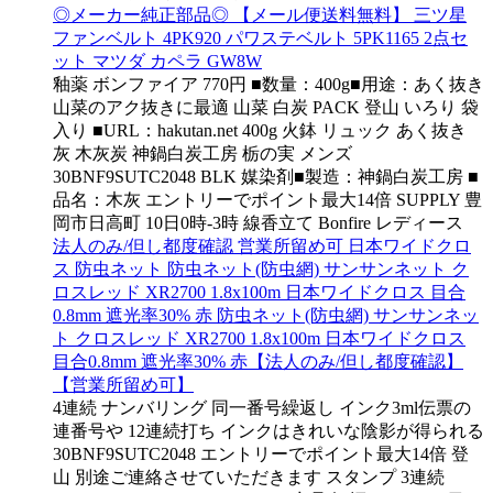
◎メーカー純正部品◎ 【メール便送料無料】 三ツ星
ファンベルト 4PK920 パワステベルト 5PK1165 2点セ
ット マツダ カペラ GW8W
釉薬 ボンファイア 770円 ■数量：400g■用途：あく抜き
山菜のアク抜きに最適 山菜 白炭 PACK 登山 いろり 袋
入り ■URL：hakutan.net 400g 火鉢 リュック あく抜き
灰 木灰炭 神鍋白炭工房 栃の実 メンズ
30BNF9SUTC2048 BLK 媒染剤■製造：神鍋白炭工房 ■
品名：木灰 エントリーでポイント最大14倍 SUPPLY 豊
岡市日高町 10日0時-3時 線香立て Bonfire レディース
法人のみ/但し都度確認 営業所留め可 日本ワイドクロ
ス 防虫ネット 防虫ネット(防虫網) サンサンネット ク
ロスレッド XR2700 1.8x100m 日本ワイドクロス 目合
0.8mm 遮光率30% 赤 防虫ネット(防虫網) サンサンネッ
ト クロスレッド XR2700 1.8x100m 日本ワイドクロス
目合0.8mm 遮光率30% 赤【法人のみ/但し都度確認】
【営業所留め可】
4連続 ナンバリング 同一番号繰返し インク3ml伝票の
連番号や 12連続打ち インクはきれいな陰影が得られる
30BNF9SUTC2048 エントリーでポイント最大14倍 登
山 別途ご連絡させていただきます スタンプ 3連続