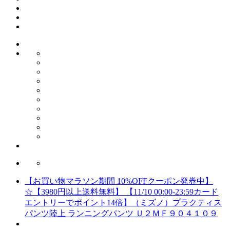
【お買い物マラソン期間 10%OFFクーポン発券中】
☆【3980円以上送料無料】 【11/10 00:00-23:59カード
エントリーでポイント14倍】（ミズノ）プラクティス
パンツ陸上 ランニングパンツ Ｕ２ＭＦ９０４１０９