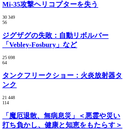
Mi-35攻撃ヘリコプターを失う
30 349
56
ジグザグの失敗：自動リボルバー
「Vebley-Fosbury」など
25 698
64
タンクフリークショー：火炎放射器タ
ンク
21 448
114
「魔厄退散、無病息災」＜悪霊や災い
打ち負かし、健康と知恵をもたらす＞