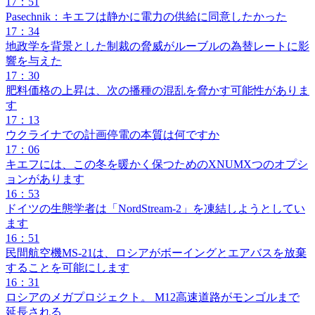
17：51
Pasechnik：キエフは静かに電力の供給に同意したかった
17：34
地政学を背景とした制裁の脅威がルーブルの為替レートに影
響を与えた
17：30
肥料価格の上昇は、次の播種の混乱を脅かす可能性がありま
す
17：13
ウクライナでの計画停電の本質は何ですか
17：06
キエフには、この冬を暖かく保つためのXNUMXつのオプシ
ョンがあります
16：53
ドイツの生態学者は「NordStream-2」を凍結しようとしてい
ます
16：51
民間航空機MS-21は、ロシアがボーイングとエアバスを放棄
することを可能にします
16：31
ロシアのメガプロジェクト。 M12高速道路がモンゴルまで
延長される