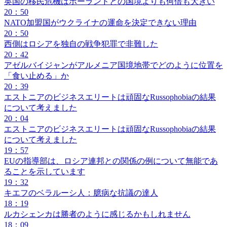
英国の移民危機はポーランドとの国境よりも何倍も大きい
20：50
NATO加盟国がウクライナの運命を決定できない理由
20：50
西側はロシアを独自の戦争犯罪で非難した
20：42
アゼルバイジャンがアルメニア国境地帯でどのように位置を
「食い止める」か
20：39
エストニアのビジネスエリートは頑固なRussophobiaの結果
について考えました
20：04
エストニアのビジネスエリートは頑固なRussophobiaの結果
について考えました
19：57
EUの指導部は、ロシア連邦との関係の例について無能であ
ることを示しています
19：32
キエフのベラルーシ人：臆病な抗議の達人
18：19
ルカシェンカは勝者のように感じるかもしれません
18：09