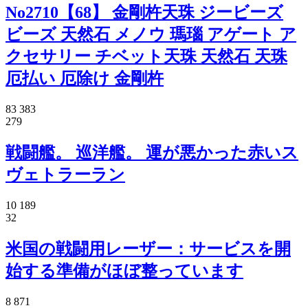
No2710【68】 金剛杵天珠 ジービーズ
ビーズ 天然石 メノウ 瑪瑙 アゲート ア
クセサリー チベット天珠 天然石 天珠
厄払い 厄除け 金剛杵
83 383
279
戦闘艦。 巡洋艦。 運が悪かった赤いス
ヴェトラーラン
10 189
32
米国の戦闘用レーザー：サービスを開
始する準備がほぼ整っています
8 871