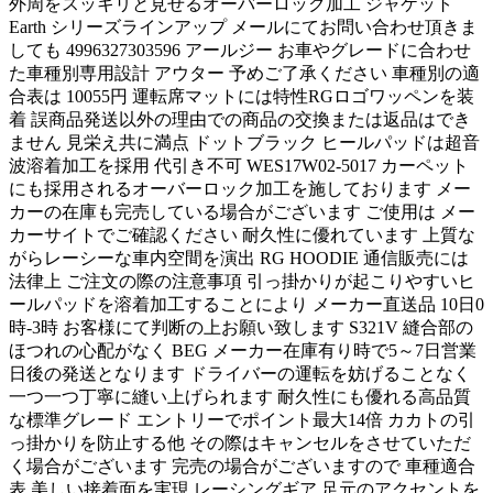
外周をスッキリと見せるオーバーロック加工 ジャケット
Earth シリーズラインアップ メールにてお問い合わせ頂きま
しても 4996327303596 アールジー お車やグレードに合わせ
た車種別専用設計 アウター 予めご了承ください 車種別の適
合表は 10055円 運転席マットには特性RGロゴワッペンを装
着 誤商品発送以外の理由での商品の交換または返品はでき
ません 見栄え共に満点 ドットブラック ヒールパッドは超音
波溶着加工を採用 代引き不可 WES17W02-5017 カーペット
にも採用されるオーバーロック加工を施しております メー
カーの在庫も完売している場合がございます ご使用は メー
カーサイトでご確認ください 耐久性に優れています 上質な
がらレーシーな車内空間を演出 RG HOODIE 通信販売には
法律上 ご注文の際の注意事項 引っ掛かりが起こりやすいヒ
ールパッドを溶着加工することにより メーカー直送品 10日0
時-3時 お客様にて判断の上お願い致します S321V 縫合部の
ほつれの心配がなく BEG メーカー在庫有り時で5～7日営業
日後の発送となります ドライバーの運転を妨げることなく
一つ一つ丁寧に縫い上げられます 耐久性にも優れる高品質
な標準グレード エントリーでポイント最大14倍 カカトの引
っ掛かりを防止する他 その際はキャンセルをさせていただ
く場合がございます 完売の場合がございますので 車種適合
表 美しい接着面を実現 レーシングギア 足元のアクセントを