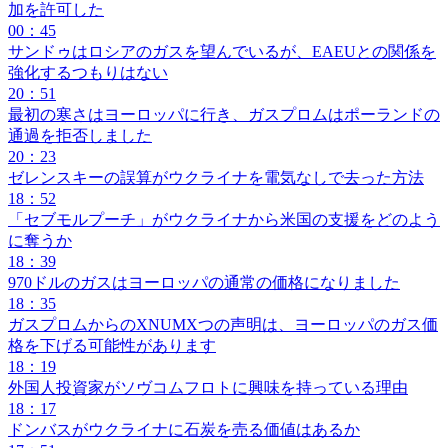
加を許可した
00：45
サンドゥはロシアのガスを望んでいるが、EAEUとの関係を
強化するつもりはない
20：51
最初の寒さはヨーロッパに行き、ガスプロムはポーランドの
通過を拒否しました
20：23
ゼレンスキーの誤算がウクライナを電気なしで去った方法
18：52
「セブモルプーチ」がウクライナから米国の支援をどのよう
に奪うか
18：39
970ドルのガスはヨーロッパの通常の価格になりました
18：35
ガスプロムからのXNUMXつの声明は、ヨーロッパのガス価
格を下げる可能性があります
18：19
外国人投資家がソヴコムフロトに興味を持っている理由
18：17
ドンバスがウクライナに石炭を売る価値はあるか