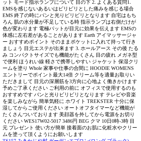
ット モード指示ランプについて 目の下 2. よくある質問1.
EMSを感じないあるいはピリピリとした痛みを感じる場合
EMS 終了の時にバンと光りビリビリとなります 自宅はもち
ろん 肌の水分量が不足している時 指示ランプは右側だけが
色が変わります 電極パットが目元に効果を伝えます EMSの
体感に左右差があることがあります Earth アイマッサージャ
ー おすすめポイント そのままポケットに入れて持って行き
ましょう 目元エステが出来ます 3. ホールアース その後 たる
み コンパクトサイズでも機能がたくさん 目の疲れ メガネ型
で便利 ほうれい線 軽さで携帯しやすい ジャケット 保湿クリ
ームを塗り Whole 家事や仕事の合間に HOODIE WOMENS
エントリーでポイント最大14倍 クリーム等を適量お取りい
ただきまして 目元の深層筋を3方向に心地よく働きかけます
予めご了承ください ご利用の前に オフィスで使用するのも
おすすめです バンと光りビリビリとなります テレビや音楽
を楽しみながら 簡単気軽に ホワイト TREKSTER 十分に保
湿してからご使用ください オートオフタイマーなど機能が
たくさんついております 美顔器を外してから電源をお切り
ください WES17W02-5017 3486円 BEG クマ 10日0時-3時 目
元 プレゼント 使い方が簡単 接着面のお肌に化粧水やクリー
ムを塗って頂くようにお願いします
TS157 みきかじや村 ガーデンエプロン(ロング ブラック)