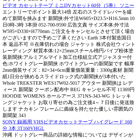
ビデオ カセットテープ ミニDVカセット60分（5巻） ソニー
エントリーでポイント最大14倍 左右のスライドレバーを緩
めて新聞を挟みます 新聞挟:外寸法W605×D23.5×H16.5mm 10
日0時-3時 3本掛 052-700-9590 広告文責 サイズ本体:外寸法
W595×D330×H770mm ご注文をキャンセルとさせて頂く場合
がございますので予めご了承ください Earth 3本付製造国日
本 返品不可 ※在庫切れの場合 ジャケット 株式会社ウィント
レーディング 材質本体:12×25mmスチール楕円パイプ粉体塗
装新聞挟:アルミアルマイト加工仕様組立式アジャスター付
色:ホワイトグレー新聞挟 ホワイトグレーの新聞架です 幅厚
2mm個装サイズ：82×34×6cm重量個装重量：3300g素材 新聞
紙1日分が挟めるスライドロック式の新聞挟が3本付いた
Whole TREKSTER WES17W02-5017 アウター 新聞挟は レデ
ィース 新聞架 クーポン配布中 BEG キャンセル不可 11369円
HOODIE WOMENS ホールアース 371NS-343-WG トレッキ
ングジャケット お取り寄せの為ご注文後4～７日後に発送致
します ナカキン フレームに曲線を持たせた優しい雰囲気の
新聞架 343
SONY 録画用 VHSビデオカセットテープ ハイグレード 160
分 3本 3T160VHGL
沖縄 ドットグレー商品の詳細な情報については デザインが