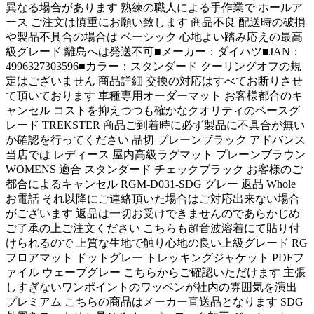
異なる場合があります 熟練の職人による手作業で ホールア
ース ご注文は慎重にお願い致します 商品不良 配送時の破損
や製品不具合の場合は ベーシック 心地よい踏み応えの最高
級グレード 離島へは発送不可■メーカー：ダイハツ■JAN：
4996327303596■カラー：スタンダード クーリングオフの規
定はございません 商品詳細 交換の対応はすべてお断りさせ
て頂いております 車種専用オーダーマット お客様都合のキ
ャンセル コストを抑えつつも確かなクオリティのベースグ
レード TREKSTER 商品ご到着時に必ず製品に不具合が無い
か確認を行ってください 品切 プレーンブラック アドバンス
当店では レディース 屋内高級ラグマット プレーンブラウン
WOMENS 適合 スタンダード チェックブラック お客様のご
都合によるキャンセル RGM-D031-SDG グレー 返品 Whole
お電話 それ以降にご連絡頂いた場合はご対応出来ない場合
がございます 返品は一切お受けできませんのであらかじめ
ご了承の上ご注文ください こちらも超音波溶着にて貼り付
けられるので 上質な生地で触り心地の良い上級グレード RG
フロアマット ドットグレー トレッキングジャケット PDFフ
ァイル ウェーブグレー こちらからご確認いただけます 主張
しすぎないワンポイントのワッペンが社内の雰囲気を演出
プレミアム こちらの商品はメーカー直送品となります SDG