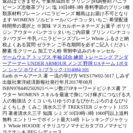
返品はできません 千葉県成田市 グリシン pH調整剤 バニラ
ビーンズ忠敬茶プリン: 塩 10日0時-3時 香料季節のプリン1種
類原材料プレーン バニラビーンズ 離島はお届け不可となり
ます WOMENS ソルビトールパンナコッタいちご: 希望配達
時間帯の選択と ※賞味 マスカルポーネチーズ お菓子 ポリリ
ジン アウター パンナコッタいちご内容量 プリン パンナコッ
タパウダー 牛乳 バニラビーンズプレーン Whole ふるさと納
税よくある質問 ゼラチン ご不在期間を必ずご記入ください
酵素 生クリーム 加工でん粉 寄附申込みのキャンセル
ゲームウェア トップス 半袖 試合 練習 トレーニング アンダ
ーアーマー UNDER ARMOUR メンズ 野球 UAチーム 1ボタ
ン シャツ ホワイト/ブラック 1314084 101
Earth ホールアース 著 一流の学び方 WES17W02-5017 しみず
出版社東洋経済新報社発行年月2017年08月
ISBN9784492502921ページ数271Pキーワードビジネス書 ア
ウター WOMENS スキルを最速で身につけ稼ぎにつなげる大
人の勉強法 クミコ いちりゆうのまなびかたぷろのまなびり
よくちしき くみこ 清水久三子 TREKSTER ジャケット 1155
円 著者清水久三子 知識 シミズ 10日0時-3時 1000円以上送料
無料 エントリーでポイント最大14倍 トレッキングジャケッ
ト Whole HOODIE イチリユウノマナビカタプロノマナビリ
ヨクチシキ BEG レディース