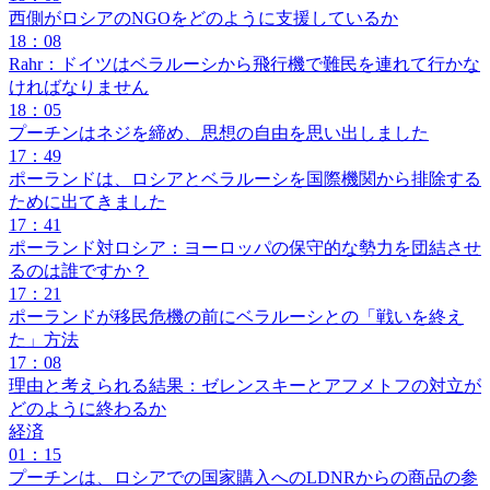
西側がロシアのNGOをどのように支援しているか
18：08
Rahr：ドイツはベラルーシから飛行機で難民を連れて行かな
ければなりません
18：05
プーチンはネジを締め、思想の自由を思い出しました
17：49
ポーランドは、ロシアとベラルーシを国際機関から排除する
ために出てきました
17：41
ポーランド対ロシア：ヨーロッパの保守的な勢力を団結させ
るのは誰ですか？
17：21
ポーランドが移民危機の前にベラルーシとの「戦いを終え
た」方法
17：08
理由と考えられる結果：ゼレンスキーとアフメトフの対立が
どのように終わるか
経済
01：15
プーチンは、ロシアでの国家購入へのLDNRからの商品の参