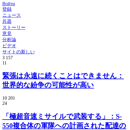
Войти
登録
ニュース
兵器
ストーリー
意見
分析論
ビデオ
サイトの新しい
3 157
11
緊張は永遠に続くことはできません：
世界的な紛争の可能性が高い
10 201
24
「極超音速ミサイルで武装する」：S-
550複合体の軍隊への計画された配達の