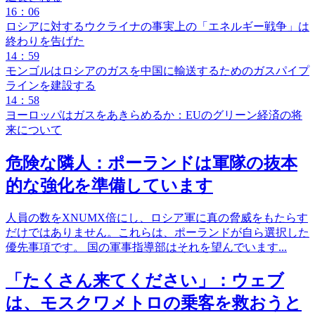
16：06
ロシアに対するウクライナの事実上の「エネルギー戦争」は
終わりを告げた
14：59
モンゴルはロシアのガスを中国に輸送するためのガスパイプ
ラインを建設する
14：58
ヨーロッパはガスをあきらめるか：EUのグリーン経済の将
来について
危険な隣人：ポーランドは軍隊の抜本
的な強化を準備しています
人員の数をXNUMX倍にし、ロシア軍に真の脅威をもたらす
だけではありません。これらは、ポーランドが自ら選択した
優先事項です。 国の軍事指導部はそれを望んでいます...
「たくさん来てください」：ウェブ
は、モスクワメトロの乗客を救おうと