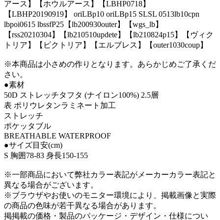
アース】【ホウルアース】【LBHP0718】
【LBHP20190919】 oriLBp10 oriLBp15 SLSL 0513lb10cpn
lbpoi0615 lbssfP25【lb200930outer】【wgs_lb】
【rss20210304】【lb210510updete】【lb210824p15】【ヴィク
トリア】【ビクトリア】【エルブレス】【outer1030coup】
※本商品は小さめの作りとなります。あらかじめご了承くだ
さい。
●素材
50D ストレッチタフタ (ナイロン100%) 2.5層
表 ポリウレタンラミネート加工
ストレッチ
ポケッタブル
BREATHABLE WATERPROOF
●サイズ目安(cm)
S 胸囲78-83 身長150-155
※一部商品において弊社カラー表記がメーカーカラー表記と
異なる場合がございます。
※ブラウザやお使いのモニター環境により、掲載画像と実際
の商品の色味が若干異なる場合があります。
掲掲載の価格・製品のパッケージ・デザイン・仕様につい