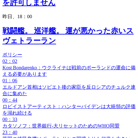
を許可しません
昨日、18：00
戦闘艦。 巡洋艦。 運が悪かった赤いス
ヴェトラーラン
ポリシー
02：02
Kost Bondarenko：ウクライナは戦前のポーランドの運命に備
える必要があります
01：06
エルドアン首相はソビエト後の家臣を反ロシアのチュルク連
合に集めた
00：44
ロビイストアーティスト：ハンターバイデンは大統領の評価
を溺れ続ける
00：33
カタソノフ：世界銀行-大リセットのためのWHO同盟
23：40