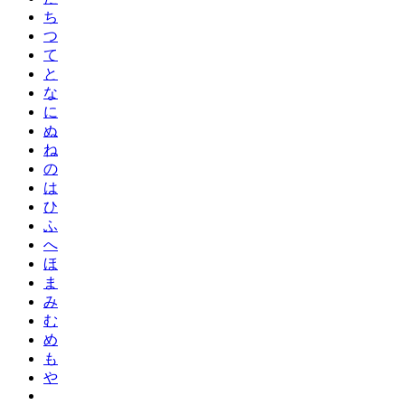
ち
つ
て
と
な
に
ぬ
ね
の
は
ひ
ふ
へ
ほ
ま
み
む
め
も
や