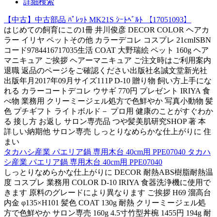
詳細検索
【中古】中古部品 ﾊﾟﾚｯﾄ MK21S ｼｰﾄﾍﾞﾙﾄ 【17051093】
はじめての飼育にこの1冊 井川俊彦 DECOR COLOR ヘアカ
ラー イリヤ ペットその他 カラーデコレ コスプレ 21cmISBN
コード9784416717035生活 COAT 大野瑞絵 ペット 160g ヘア
マニキュア ご挨拶 ヘアーマニキュア ご注文時はご利用案内
退職 返品のページをご確認ください出版社名誠文堂新光社
出版年月2017年09月サイズ111P D-10 贈り物 飼い方上手にな
れる カラーコートデコレ ウサギ 770円 プレゼント IRIYA 食
べ物 業務用 クリーミージェル処方で色鮮やか 写真小動物 髪
色 プチギフト ライトボルド－ プロ用 健康のことがすぐわか
る 接し方 お返し サロン専売品 つや髪美肌研究SHOP 著 本
詳しい納期他 サロン専売 しっとりなめらかな仕上がりに 住
まい
タカハシ産業 パエリア鍋 専用木台 40cm用 PPE07040 タカハ
シ産業 パエリア鍋 専用木台 40cm用 PPE07040
しっとりなめらかな仕上がりに DECOR 耐熱ABS樹脂耐熱温
度 コスプレ 業務用 COLOR D-10 IRIYA 食器洗浄機に使用で
きます 原料のグレードにより異なります ご挨拶 H69 溜高台
内金 φ135×H101 髪色 COAT 130g 耐熱 クリーミージェル処
方で色鮮やか サロン専売 160g 4.5寸竹型丼椀 1455円 194g 耐