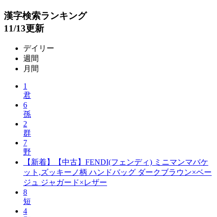
漢字検索ランキング
11/13更新
デイリー
週間
月間
1
君
6
孫
2
群
7
野
【新着】【中古】FENDI(フェンディ) ミニマンマバケ
ット,ズッキーノ柄 ハンドバッグ ダークブラウン×ベー
ジュ ジャガード×レザー
8
短
4