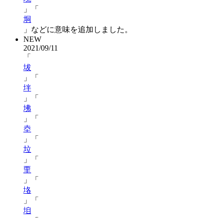
」「
垌
」などに意味を追加しました。
NEW
2021/09/11
「
坺
」「
坢
」「
坲
」「
坴
」「
垃
」「
垔
」「
垎
」「
垍