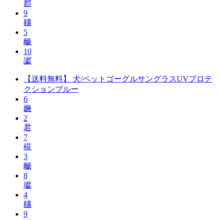
郡
9
齉
5
䶵
10
讞
【送料無料】 犬/ペットゴーグルサングラスUVプロテ
クションブルー
6
虪
2
君
7
椛
3
䶵
8
瓛
4
齉
9