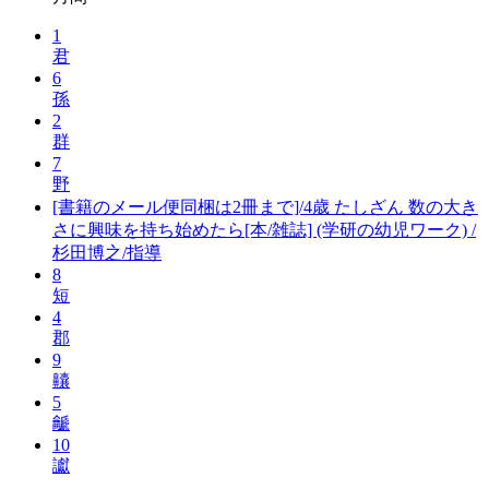
1
君
6
孫
2
群
7
野
[書籍のメール便同梱は2冊まで]/4歳 たしざん 数の大き
さに興味を持ち始めたら[本/雑誌] (学研の幼児ワーク) /
杉田博之/指導
8
短
4
郡
9
齉
5
䶵
10
讞