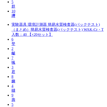
5
群
10
䌳
実験器具 環境計測器 簡易水質検査器(パックテスト)
（まとめ）簡易水質検査器(パックテスト) WAK-Cr・T
入数：40 【×20セット】
6
埜
2
䶵
7
颯
3
君
8
虪
4
齉
9
壽
5