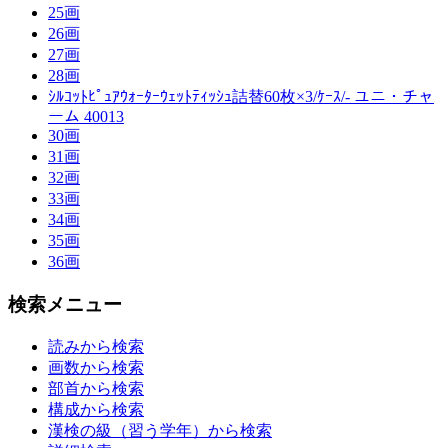
25画
26画
27画
28画
ｼﾙｺｯﾄﾋﾟｭｱｳｫｰﾀｰｳｪｯﾄﾃｨｯｼｭ詰替60枚×3/ｹｰｽ/- ユニ・チャ
ーム 40013
30画
31画
32画
33画
34画
35画
36画
検索メニュー
読みから検索
画数から検索
部首から検索
構成から検索
漢検の級（習う学年）から検索