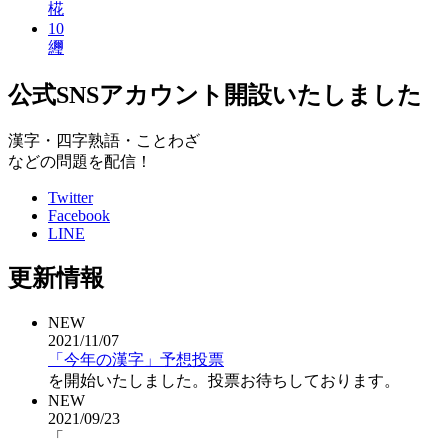
椛
10
䌳
公式SNSアカウント開設いたしました
漢字・四字熟語・ことわざ
などの問題を配信！
Twitter
Facebook
LINE
更新情報
NEW
2021/11/07
「今年の漢字」予想投票
を開始いたしました。投票お待ちしております。
NEW
2021/09/23
「