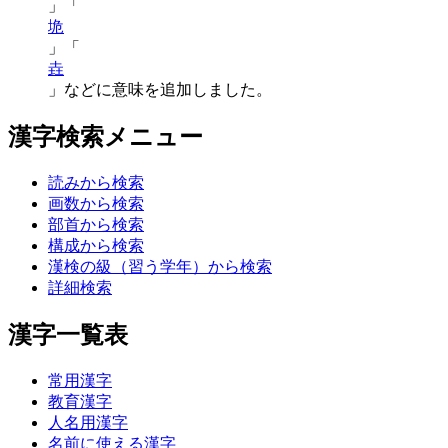
」「
垝
」「
垚
」などに意味を追加しました。
漢字検索メニュー
読みから検索
画数から検索
部首から検索
構成から検索
漢検の級（習う学年）から検索
詳細検索
漢字一覧表
常用漢字
教育漢字
人名用漢字
名前に使える漢字