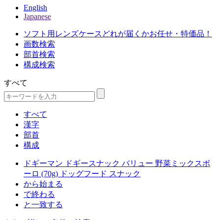
English
Japanese
ソフト用レンズケースどれが届くかお任せ・特価品！
画数検索
部首検索
構成検索
すべて
すべて
漢字
部首
構成
ドギーマン ドギースナック バリュー 野菜ミックスボ
ーロ (70g) ドッグフード スナック
から始まる
で終わる
と一致する