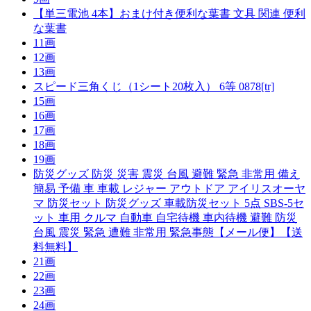
【単三電池 4本】おまけ付き便利な葉書 文具 関連 便利
な葉書
11画
12画
13画
スピード三角くじ（1シート20枚入） 6等 0878[tr]
15画
16画
17画
18画
19画
防災グッズ 防災 災害 震災 台風 避難 緊急 非常用 備え
簡易 予備 車 車載 レジャー アウトドア アイリスオーヤ
マ 防災セット 防災グッズ 車載防災セット 5点 SBS-5セ
ット 車用 クルマ 自動車 自宅待機 車内待機 避難 防災
台風 震災 緊急 遭難 非常用 緊急事態【メール便】【送
料無料】
21画
22画
23画
24画