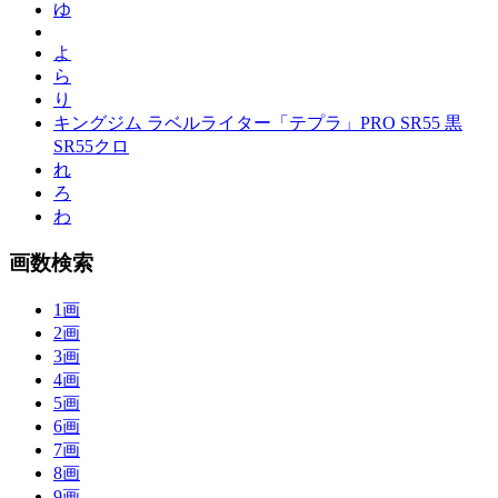
ゆ
よ
ら
り
キングジム ラベルライター「テプラ」PRO SR55 黒
SR55クロ
れ
ろ
わ
画数検索
1画
2画
3画
4画
5画
6画
7画
8画
9画