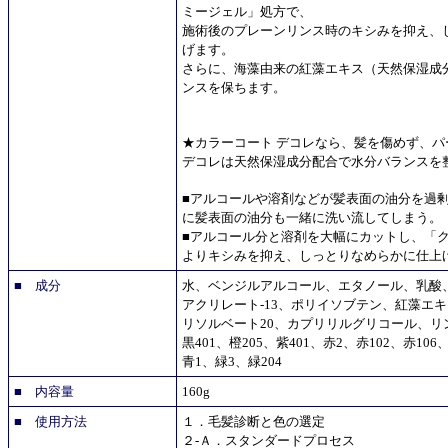
ミージェル」処方で、
施術後のプレーンリンス時のキシみを抑え、
げます。
さらに、海藻由来の紅藻エキス（天然保湿成
ンスを保ちます。
★カラーコート デコレなら、髪を傷めず、
デコレは天然保湿成分配合で水分バランスを
■アルコールや溶剤などが髪表面の油分を過
に髪表面の油分も一緒に洗い流してしまう。
■アルコール分と溶剤を大幅にカットし、「
よりキシみを抑え、しっとりなめらかに仕上
■ 成分
水、ベンジルアルコール、エタノール、乳酸
アクリレート-13、ポリイソブテン、紅藻エ
リソルベート20、カプリリルグリコール、リン酸
黒401、橙205、紫401、赤2、赤102、赤106、
青1、緑3、緑204
■ 内容量
160g
■ 使用方法
１．毛髪診断と色の選定
２-Ａ．スタンダードプロセス