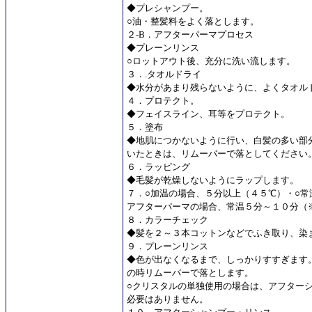
◆プレシャンプー。
○油・整髪料をよく落とします。
２-B．アフターパーマプロセス
◆プレーンリンス
○ロットアウト後、充分に洗い流します。
３．.タオルドライ
◆水分があまり残らないように、よくタオル
４．プロテクト。
◆フェイスライン、耳等をプロテクト。
５．塗布
◆地肌につかないように行い、白髪の多い部
いたときは、リムーバーで落としてください
６．ラッピング
◆毛髪が乾燥しないようにラップします。
７．○加温の場合、５分以上（４５℃）・○常
アフターパーマの場合、常温５分～１０分（
８．カラーチェック
◆髪を２～３本コットンなどでふき取り、染
９．プレーンリンス
◆色が出なくなるまで、しっかりすすぎます
の時リムーバーで落とします。
○クリスタルの単独使用の場合は、アフター
必要はありません。