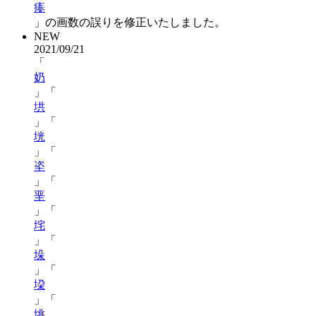
瘆
」の画数の誤りを修正いたしました。
NEW
2021/09/21
「
奶
」「
垬
」「
垙
」「
垐
」「
垩
」「
垞
」「
垛
」「
垜
」「
垗