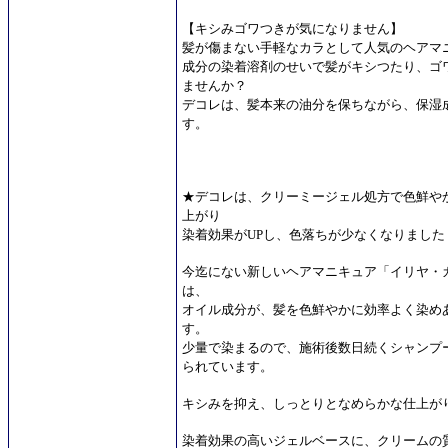
【キシみゴワつきが気になりません】
髪が傷まない手軽なカラとして人気のヘアマ
成分の染着溶剤のせいで髪がキシつたり、ゴ
ませんか？
デコレは、髪本来の油分を保ちながら、保湿
す。
★デコレは、クリーミージェル処方で色鮮や
上がり
染着効果がUPし、色落ちが少なくなりました
今迄にない新しいヘアマニキュア「イリヤ・カ
は、
オイル成分が、髪を色鮮やかに効率よく染め
す。
少量で染まるので、施術後数日続くシャンプ
られています。
キシみを抑え、しっとりとなめらかな仕上が
染着効果の高いジェルベースに、クリームの