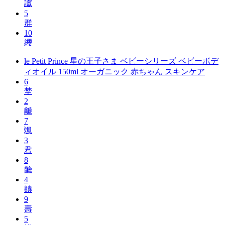
讞
5
群
10
䌳
le Petit Prince 星の王子さま ベビーシリーズ ベビーボデ
ィオイル 150ml オーガニック 赤ちゃん スキンケア
6
埜
2
䶵
7
颯
3
君
8
虪
4
齉
9
壽
5