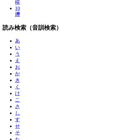
椛
10
䌳
読み検索（音訓検索）
あ
い
う
え
お
か
き
く
け
こ
さ
し
す
せ
そ
た