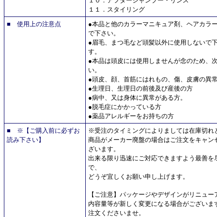
１０．アフターシャンプー・リンス
１１．スタイリング
■ 使用上の注意点
●本品と他のカラーマニキュア剤、ヘアカラ
で下さい。
●眉毛、まつ毛など頭髪以外に使用しないで
す。
●本品は頭皮には使用しませんが念のため、
い。
●頭皮、顔、首筋にはれもの、傷、皮膚の異
●生理日、生理日の前後及び産後の方
●病中、又は身体に異常がある方。
●脱毛症にかかっている方
●薬品アレルギーをお持ちの方
■ ※【ご購入前に必ずお
※受注のタイミングによりましては在庫切れ
読み下さい】
商品がメーカー廃盤の場合はご注文をキャン
ざいます。
出来る限り迅速にご対応できますよう最善を
で、
どうぞ宜しくお願い申し上げます。
【ご注意】パッケージやデザインがリニュー
内容量等が新しく変更になる場合がございま
注文くださいませ。