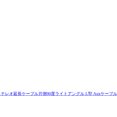
オーディオステレオ延長ケーブル片側90度ライトアングル L型 Auxケー