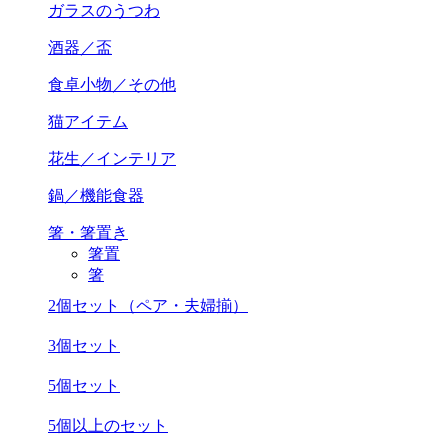
ガラスのうつわ
酒器／盃
食卓小物／その他
猫アイテム
花生／インテリア
鍋／機能食器
箸・箸置き
箸置
箸
2個セット（ペア・夫婦揃）
3個セット
5個セット
5個以上のセット