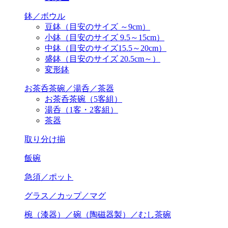
鉢／ボウル
豆鉢（目安のサイズ ～9cm）
小鉢（目安のサイズ 9.5～15cm）
中鉢（目安のサイズ15.5～20cm）
盛鉢（目安のサイズ 20.5cm～）
変形鉢
お茶呑茶碗／湯呑／茶器
お茶呑茶碗（5客組）
湯呑（1客・2客組）
茶器
取り分け揃
飯碗
急須／ポット
グラス／カップ／マグ
椀（漆器）／碗（陶磁器製）／むし茶碗