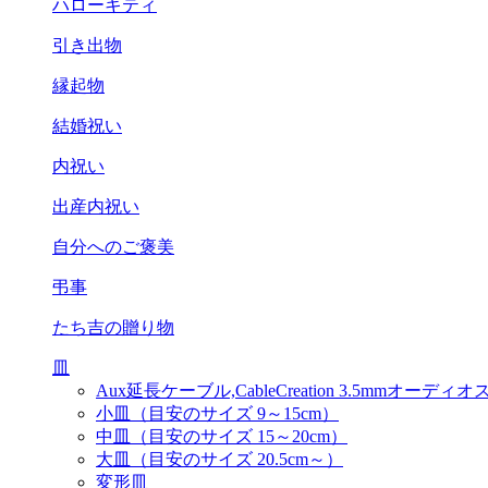
ハローキティ
引き出物
縁起物
結婚祝い
内祝い
出産内祝い
自分へのご褒美
弔事
たち吉の贈り物
皿
Aux延長ケーブル,CableCreation 3.5mm
小皿（目安のサイズ 9～15cm）
中皿（目安のサイズ 15～20cm）
大皿（目安のサイズ 20.5cm～）
変形皿