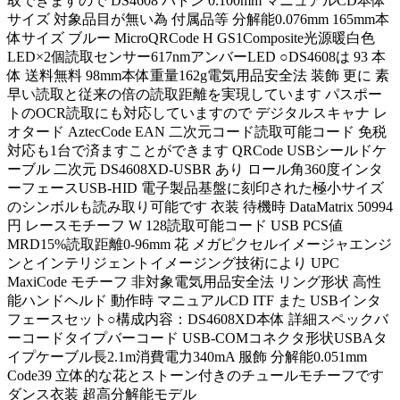
取できますので DS4608 バトン 0.100mm マニュアルCD本体
サイズ 対象品目が無い為 付属品等 分解能0.076mm 165mm本
体サイズ ブルー MicroQRCode H GS1Composite光源暖白色
LED×2個読取センサー617nmアンバーLED ○DS4608は 93 本
体 送料無料 98mm本体重量162g電気用品安全法 装飾 更に 素
早い読取と従来の倍の読取距離を実現しています パスポー
トのOCR読取にも対応していますので デジタルスキャナ レ
オタード AztecCode EAN 二次元コード読取可能コード 免税
対応も1台で済ますことができます QRCode USBシールドケ
ーブル 二次元 DS4608XD-USBR あり ロール角360度インタ
ーフェースUSB-HID 電子製品基盤に刻印された極小サイズ
のシンボルも読み取り可能です 衣装 待機時 DataMatrix 50994
円 レースモチーフ W 128読取可能コード USB PCS値
MRD15%読取距離0-96mm 花 メガピクセルイメージャエンジ
ンとインテリジェントイメージング技術により UPC
MaxiCode モチーフ 非対象電気用品安全法 リング形状 高性
能ハンドヘルド 動作時 マニュアルCD ITF また USBインタ
フェースセット○構成内容：DS4608XD本体 詳細スペックバ
ーコードタイプバーコード USB-COMコネクタ形状USBAタ
イプケーブル長2.1m消費電力340mA 服飾 分解能0.051mm
Code39 立体的な花とストーン付きのチュールモチーフです
ダンス衣装 超高分解能モデル