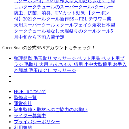
【クーポン付】2021新作大型犬用ぬらさなくて涼
しいクークチュールのスーパークールxクール一
防虫、抗菌、消臭、UVカット効果 【クーポン
付】2021クールクール新作SS～FBL チワワ～柴
犬用スーパークールｘクールフェイク浴衣日本製
クークチュール袖なし犬服祭りのクールクール5
月中旬から下旬入荷予定
GreenSnapの公式SNSアカウントもチェック！
整理簡単 毛玉取り マッサージ ペット用品 ペット用ブ
ラシ 毛取り 犬用 わんちゃん 猫用 小中大型通用 お手入
れ簡単 毛玉ほぐし マッサージ
HORTIについて
監修者一覧
運営会社
記事監修・取材へのご協力のお願い
ライター募集中
プライバシーポリシー
利用規約