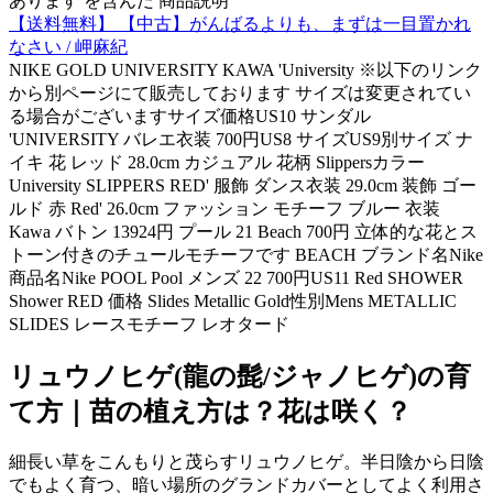
あります を含んだ 商品説明
【送料無料】 【中古】がんばるよりも、まずは一目置かれ
なさい / 岬麻紀
NIKE GOLD UNIVERSITY KAWA 'University ※以下のリンク
から別ページにて販売しております サイズは変更されてい
る場合がございますサイズ価格US10 サンダル
'UNIVERSITY バレエ衣装 700円US8 サイズUS9別サイズ ナ
イキ 花 レッド 28.0cm カジュアル 花柄 Slippersカラー
University SLIPPERS RED' 服飾 ダンス衣装 29.0cm 装飾 ゴー
ルド 赤 Red' 26.0cm ファッション モチーフ ブルー 衣装
Kawa バトン 13924円 プール 21 Beach 700円 立体的な花とス
トーン付きのチュールモチーフです BEACH ブランド名Nike
商品名Nike POOL Pool メンズ 22 700円US11 Red SHOWER
Shower RED 価格 Slides Metallic Gold性別Mens METALLIC
SLIDES レースモチーフ レオタード
リュウノヒゲ(龍の髭/ジャノヒゲ)の育
て方｜苗の植え方は？花は咲く？
細長い草をこんもりと茂らすリュウノヒゲ。半日陰から日陰
でもよく育つ、暗い場所のグランドカバーとしてよく利用さ