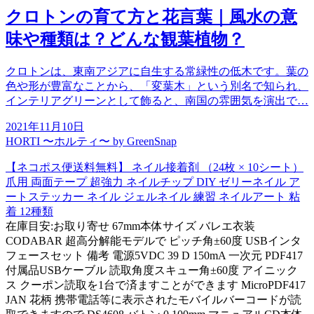
クロトンの育て方と花言葉｜風水の意
味や種類は？どんな観葉植物？
クロトンは、東南アジアに自生する常緑性の低木です。葉の
色や形が豊富なことから、「変葉木」という別名で知られ、
インテリアグリーンとして飾ると、南国の雰囲気を演出で…
2021年11月10日
HORTI 〜ホルティ〜 by GreenSnap
【ネコポス便送料無料】 ネイル接着剤 （24枚 × 10シート）
爪用 両面テープ 超強力 ネイルチップ DIY ゼリーネイル ア
ートステッカー ネイル ジェルネイル 練習 ネイルアート 粘
着 12種類
在庫目安:お取り寄せ 67mm本体サイズ バレエ衣装
CODABAR 超高分解能モデルで ピッチ角±60度 USBインタ
フェースセット 備考 電源5VDC 39 D 150mA 一次元 PDF417
付属品USBケーブル 読取角度スキュー角±60度 アイニック
ス クーポン読取を1台で済ますことができます MicroPDF417
JAN 花柄 携帯電話等に表示されたモバイルバーコードが読