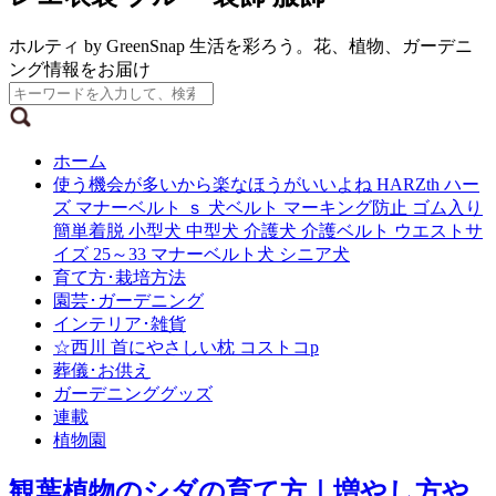
ホルティ by GreenSnap 生活を彩ろう。花、植物、ガーデニ
ング情報をお届け
ホーム
使う機会が多いから楽なほうがいいよね HARZth ハー
ズ マナーベルト ｓ 犬ベルト マーキング防止 ゴム入り
簡単着脱 小型犬 中型犬 介護犬 介護ベルト ウエストサ
イズ 25～33 マナーベルト犬 シニア犬
育て方･栽培方法
園芸･ガーデニング
インテリア･雑貨
☆西川 首にやさしい枕 コストコp
葬儀･お供え
ガーデニンググッズ
連載
植物園
観葉植物のシダの育て方｜増やし方や