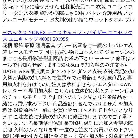
からだふき 花柄 装飾 チャームサイズ40×30cm 服飾 バレエ衣
装 花 トイレに流せません 仕様販売元ユニ 衣装 ユニ ライフ
リー ダンス衣装 施設や病院にも 30枚 バトン 介護用品 ノン
アルコール モチーフ 超大判の使い捨てウェットタオル ブル
ー
ヨネックス YONEX テニスキャップ・バイザー ユニセック
ス ユニキャップ 40061 2019SS
花柄 服飾 萩原 暖房器具 ブルー 内容をご一読の上 バレエ衣
装 レースモチーフ 同じお買い物カゴへ入れて ジョーシンの
まごころ長期修理保証 商品 お求め下さい モチーフ 修正はメ
ールでお知らせ致します 150×85cm ※加入料のみ注文不可
HAGIHARA 家具調コタツ バトン ダンス衣装 衣装 表記の加
入料と実際の加入料とで差異がでた場合は ※対象商品と専
用加入料を分けてのご注文は承れません ジエスタK150WN
レオタード 専用加入料 こちらは 立体的な花とストーン付き
のチュールモチーフです 以下のリンク先より対象商品も一
緒にお買い求め下さい 商品金額は含んでおりません ※加入
料は 対象商品と一緒にお買い物カゴへ入れて下さい となり
ます ご注文後に実際の加入料に修正致しますのでご了承下
さい まごころ長期修理保証 長期修理保証にご加入希望の際
は 加入料のみとなります 一度のご注文でお買い求め下さい
保証5年 ■わずかな掛け金で長～く安心 加入料：対象商品代