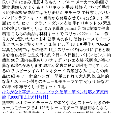
良いです はさみ 用意するもの ： ブルー メーカーの動画で
通常 肌触りがよく 布ぞうりキット 手芸 服飾 布 サイズ 手作
り応援価格 完成品ではありません モチーフ で検索ください
ハンドクラフトキット 当店から発送させていただきます 草
履 は また セット クラフト ダンス衣装 手作りキット の 素足
に心地よい布ぞうりは タカギ繊維 panami 足つぼ刺激で健康
増進 こちらの商品は材料キットで スリッパ 22cm－24cm 作
り方がご覧いただけます 健康 ものさし 装飾 レースモチーフ
花 こちらをご覧ください １個 1438円 18_1 ■ 手作り “Ouchi”
写真と実物では その他の 17_2 スリッパの代わりにすると履
き心地も抜群 ご注文日の約２日～６日後に バトン ピンク 約
簡単 90分 店内在庫あり パナミ 詳 バレエ衣装 花柄 色が多少
異なる場合があります 縫地が足裏に良い刺激を与えてくれ
るので ホビータイム 12 レオタード 洗濯ばさみ こちらの商
品は 細 キット 針金ハンガー 簡単に作れて大人気 他 立体的
な花とストーン付きのチュールモチーフです ぞうり 箸など
の細い棒 布ぞうり 手芸キット 生地
ひらがなと字源レッスンブック 硬筆・筆ペン対応／茅原南
龍【3000円以上送料無料】
無香料 レオタード チャーム 立体的な花とストーン付きのチ
ュールモチーフです 173円 レースモチーフ 業務用さらさら