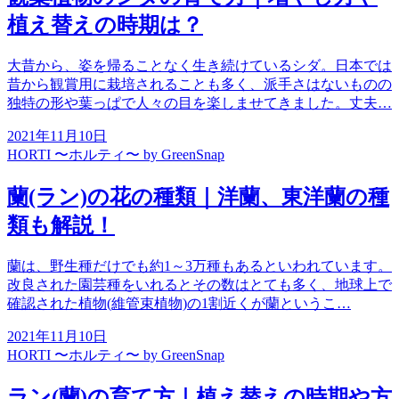
植え替えの時期は？
大昔から、姿を帰ることなく生き続けているシダ。日本では
昔から観賞用に栽培されることも多く、派手さはないものの
独特の形や葉っぱで人々の目を楽しませてきました。丈夫…
2021年11月10日
HORTI 〜ホルティ〜 by GreenSnap
蘭(ラン)の花の種類｜洋蘭、東洋蘭の種
類も解説！
蘭は、野生種だけでも約1～3万種もあるといわれています。
改良された園芸種をいれるとその数はとても多く、地球上で
確認された植物(維管束植物)の1割近くが蘭というこ…
2021年11月10日
HORTI 〜ホルティ〜 by GreenSnap
ラン(蘭)の育て方｜植え替えの時期や方