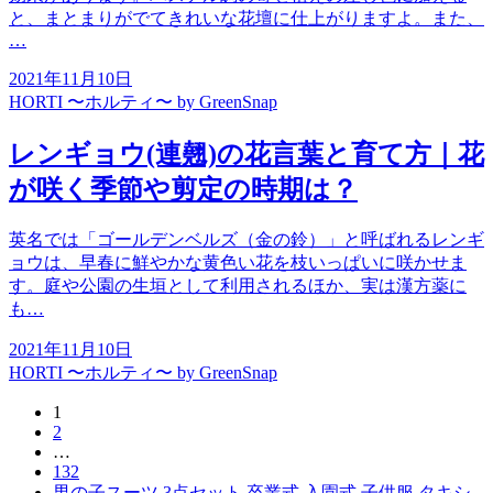
と、まとまりがでてきれいな花壇に仕上がりますよ。また、
…
2021年11月10日
HORTI 〜ホルティ〜 by GreenSnap
レンギョウ(連翹)の花言葉と育て方｜花
が咲く季節や剪定の時期は？
英名では「ゴールデンベルズ（金の鈴）」と呼ばれるレンギ
ョウは、早春に鮮やかな黄色い花を枝いっぱいに咲かせま
す。庭や公園の生垣として利用されるほか、実は漢方薬に
も…
2021年11月10日
HORTI 〜ホルティ〜 by GreenSnap
1
2
…
132
男の子スーツ 3点セット 卒業式 入園式 子供服 タキシ