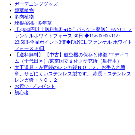
ガーデニンググッズ
観葉植物
多肉植物
球根/宿根･多年草
【3,980円以上送料無料●ゆうパッケト発送】FANCL フ
ァンケルホワイトフォース 30日 ◆11/6 00:00-11/9
23:59!!-全品ポイント3倍◆FANCL ファンケル ホワイト
フォース 30日
【送料無料】 【中古】航空機の保存と修復 /エディコ
ム（千代田区）/東京国立文化財研究所（単行本）
大工道具・左官鏝のレンガ鏝ＮＯ．２。お手入れ簡
単、サビにくいステンレス製です。 赤長・ステンレス
レンガ鏝・ＮＯ．２
お祝い･プレゼント
初心者