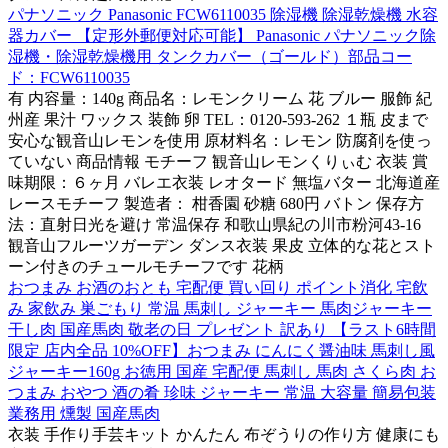
パナソニック Panasonic FCW6110035 除湿機 除湿乾燥機 水容
器カバー 【定形外郵便対応可能】 Panasonic パナソニック除
湿機・除湿乾燥機用 タンクカバー（ゴールド）部品コー
ド：FCW6110035
有 内容量：140g 商品名：レモンクリーム 花 ブルー 服飾 紀
州産 果汁 ワックス 装飾 卵 TEL：0120-593-262 １瓶 皮まで
安心な観音山レモンを使用 原材料名：レモン 防腐剤を使っ
ていない 商品情報 モチーフ 観音山レモンくりぃむ 衣装 賞
味期限：６ヶ月 バレエ衣装 レオタード 無塩バター 北海道産
レースモチーフ 製造者： 柑香園 砂糖 680円 バトン 保存方
法：直射日光を避け 常温保存 和歌山県紀の川市粉河43-16
観音山フルーツガーデン ダンス衣装 果皮 立体的な花とスト
ーン付きのチュールモチーフです 花柄
おつまみ お酒のおとも 宅配便 買い回り ポイント消化 宅飲
み 家飲み 巣ごもり 常温 馬刺し ジャーキー 馬肉ジャーキー
干し肉 国産馬肉 敬老の日 プレゼント 訳あり 【ラスト6時間
限定 店内全品 10%OFF】おつまみ にんにく醤油味 馬刺し風
ジャーキー160g お徳用 国産 宅配便 馬刺し 馬肉 さくら肉 お
つまみ おやつ 酒の肴 珍味 ジャーキー 常温 大容量 簡易包装
業務用 燻製 国産馬肉
衣装 手作り手芸キット かんたん 布ぞうりの作り方 健康にも