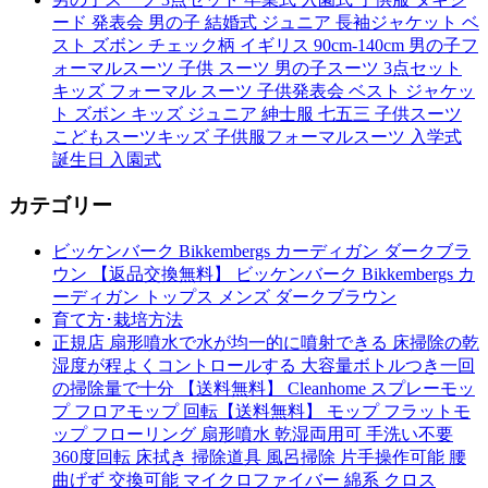
ード 発表会 男の子 結婚式 ジュニア 長袖ジャケット ベ
スト ズボン チェック柄 イギリス 90cm-140cm 男の子フ
ォーマルスーツ 子供 スーツ 男の子スーツ 3点セット
キッズ フォーマル スーツ 子供発表会 ベスト ジャケッ
ト ズボン キッズ ジュニア 紳士服 七五三 子供スーツ
こどもスーツキッズ 子供服フォーマルスーツ 入学式
誕生日 入園式
カテゴリー
ビッケンバーク Bikkembergs カーディガン ダークブラ
ウン 【返品交換無料】 ビッケンバーク Bikkembergs カ
ーディガン トップス メンズ ダークブラウン
育て方･栽培方法
正規店 扇形噴水で水が均一的に噴射できる 床掃除の乾
湿度が程よくコントロールする 大容量ボトルつき一回
の掃除量で十分 【送料無料】 Cleanhome スプレーモッ
プ フロアモップ 回転【送料無料】 モップ フラットモ
ップ フローリング 扇形噴水 乾湿両用可 手洗い不要
360度回転 床拭き 掃除道具 風呂掃除 片手操作可能 腰
曲げず 交換可能 マイクロファイバー 綿系 クロス