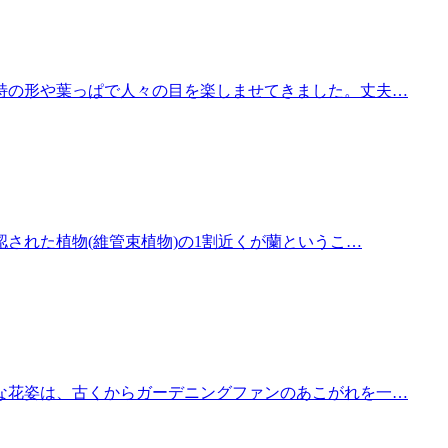
特の形や葉っぱで人々の目を楽しませてきました。丈夫…
された植物(維管束植物)の1割近くが蘭というこ…
な花姿は、古くからガーデニングファンのあこがれを一…