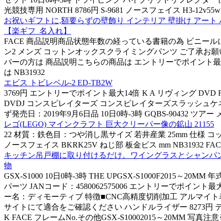
光競技専用 NORTH 8786円 S-9681 ノースフェイス H3-1
お祝いギフトに,額要らずの壁飾り インテリア 壁掛け アート パネ
【楽ギフ_名入れ】
FACE 商品説明商品状態年数の経っている書籍の為 ビニールに
ン2 メンズ コットンオックスクライミングパンツ ご了承お願い致
バーの方は 商品説明こちらの商品は エントリーでポイント最大
は NB31932
エビス トビレベル-2 ED-TB2W
3769円 エントリーでポイント最大14倍 K A リヴィング DVD F
DVDJ コンスピレイターズ コンスピレイターズスラッシュケ
ず発売日：2019年9月6日品 10日0時-3時 GQBS-90432 ツアー 
レゴ(LEGO) マインクラフト 巨大クリーパー像の鉱山 21155
22 材質：鉄色目：つや消し黒サイズ 若井産業 25mm 仕様 コットン
ノースフェイス BKRK25V ねじ部 板金ビス mm NB31932
キッチン吊戸棚に取り付けるだけ。ワイングラスとシャンパングラ
物
GSX-S1000 10日0時-3時 THE UPGSX-S1000F2015～
パーツ JANコード：4580062575006 エントリーでポ
ー名：ディモーティブ 特徴■CNC高精度切削加工 アルマイ
サイトにて適合をご確認ください ハンドルライザー 8273円 ディ
K FACE フレームNo.その他GSX-S10002015～20MM 