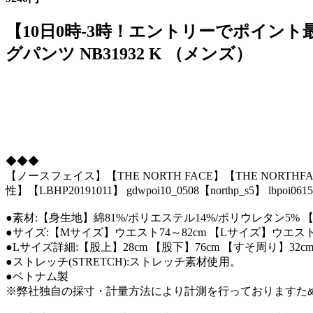
【10日0時-3時！エントリーでポイント最
グパンツ NB31932 K （メンズ）
◆◆◆
【ノースフェイス】【THE NORTH FACE】【THE NOR
性】【LBHP20191011】 gdwpoi10_0508【northp_s5】 lbpoi0615
●素材:【身生地】綿81%/ポリエステル14%/ポリウレタン5%
●サイズ:【Mサイズ】ウエスト74～82cm 【Lサイズ】ウエスト78～
●Lサイズ詳細:【股上】28cm 【股下】76cm 【すそ周り】32c
●ストレッチ(STRETCH):ストレッチ素材使用。
●ベトナム製
※弊社独自の採寸・計量方法により計測を行っておりますた