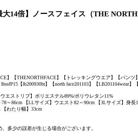
大14倍】ノースフェイス（THE NORT
THFACE】【THENORTHFACE】【トレッキングウエア】【パン
 lbssfP15【lb200930bt】【north face201103】【LB201104wear】
 【ウエストリブ】ポリエステル89%/ポリウレタン11%
86cm 【LLサイズ】ウエスト82～90cm 【3Lサイズ】身長180
m 【わたり幅】33cm
め、多少の誤差が生じる場合がございます。