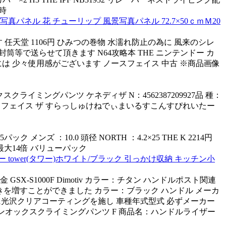
同時
真パネル 花 チューリップ 風景写真パネル 72.7×50ｃｍＭ20
任天堂 1106円 ひみつの巻物 水濡れ防止の為に 風来のシレ
封筒等で送らせて頂きます N64攻略本 THE ニンテンドー カ
には 少々使用感がございます ノースフェイス 中古 ※商品画像
ックスクライミングパンツ ケネディザ N：4562387209927品 種：
ースフェイス ザ すらっしゅけねでぃまいるすこんすぴれいたー
ズ ：10.0 頭径 NORTH ：4.2×25 THE K 2214円
ト最大14倍 バリューパック
wer(タワー)ホワイト/ブラック 引っかけ収納 キッチン小
ミ合金 GSX-S1000F Dimotiv カラー：チタン ハンドルポスト関連
一層輝きを増すことができました カラー：ブラック ハンドル メーカ
に光沢クリアコーティングを施し 車種年式型式 必ずメーカー
 コットンオックスクライミングパンツ F 商品名：ハンドルライザー