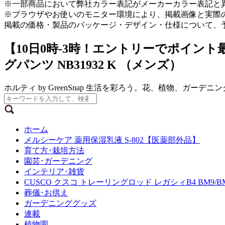
※一部商品において弊社カラー表記がメーカーカラー表記と
※ブラウザやお使いのモニター環境により、掲載画像と実際
掲載の価格・製品のパッケージ・デザイン・仕様について、
【10日0時-3時！エントリーでポイント最
グパンツ NB31932 K （メンズ）
ホルティ by GreenSnap 生活を彩ろう。花、植物、ガーデ
ホーム
メルシーケア 薬用保湿乳液 S-802【医薬部外品】
育て方･栽培方法
園芸･ガーデニング
インテリア･雑貨
CUSCO クスコ トレーリングロッド レガシィB4 BM9/BMG (
葬儀･お供え
ガーデニンググッズ
連載
植物園