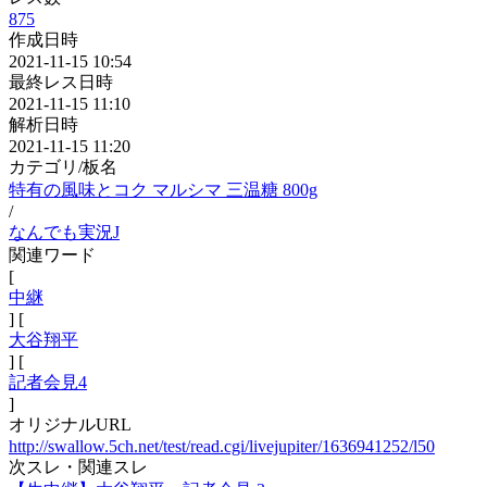
875
作成日時
2021-11-15 10:54
最終レス日時
2021-11-15 11:10
解析日時
2021-11-15 11:20
カテゴリ/板名
特有の風味とコク マルシマ 三温糖 800g
/
なんでも実況J
関連ワード
[
中継
] [
大谷翔平
] [
記者会見4
]
オリジナルURL
http://swallow.5ch.net/test/read.cgi/livejupiter/1636941252/l50
次スレ・関連スレ