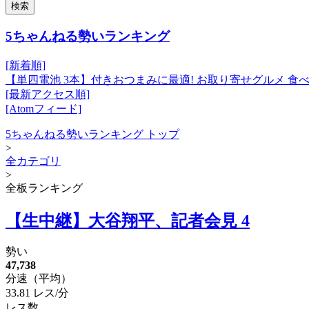
検索
5ちゃんねる勢いランキング
[新着順]
【単四電池 3本】付きおつまみに最適! お取り寄せグルメ 食べ物
[最新アクセス順]
[Atomフィード]
5ちゃんねる勢いランキング トップ
>
全カテゴリ
>
全板ランキング
【生中継】大谷翔平、記者会見 4
勢い
47,738
分速（平均）
33.81 レス/分
レス数