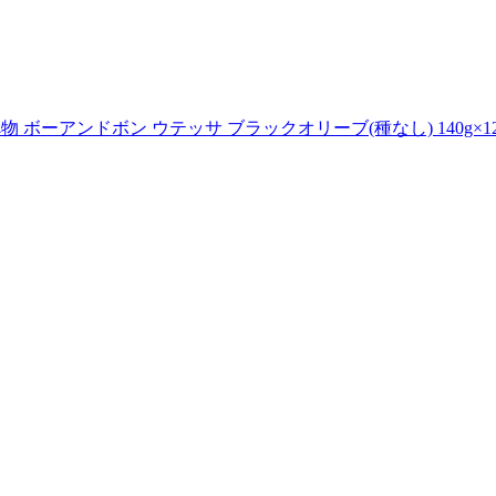
 ボーアンドボン ウテッサ ブラックオリーブ(種なし) 140g×1