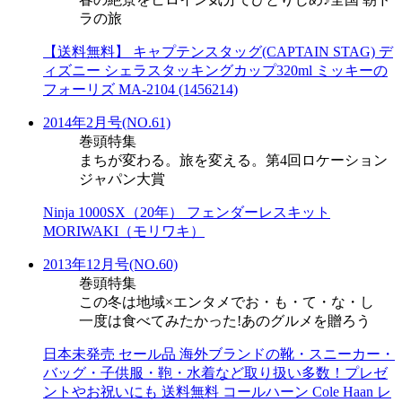
ラの旅
【送料無料】 キャプテンスタッグ(CAPTAIN STAG) デ
ィズニー シェラスタッキングカップ320ml ミッキーの
フォーリズ MA-2104 (1456214)
2014年2月号(NO.61)
巻頭特集
まちが変わる。旅を変える。第4回ロケーション
ジャパン大賞
Ninja 1000SX（20年） フェンダーレスキット
MORIWAKI（モリワキ）
2013年12月号(NO.60)
巻頭特集
この冬は地域×エンタメでお・も・て・な・し
一度は食べてみたかった!あのグルメを贈ろう
日本未発売 セール品 海外ブランドの靴・スニーカー・
バッグ・子供服・鞄・水着など取り扱い多数！プレゼ
ントやお祝いにも 送料無料 コールハーン Cole Haan レ