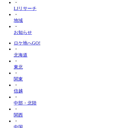
・
LJリサーチ
・
地域
・
お知らせ
ロケ地へGO!
・
北海道
・
東北
・
関東
・
信越
・
中部・北陸
・
関西
・
中国