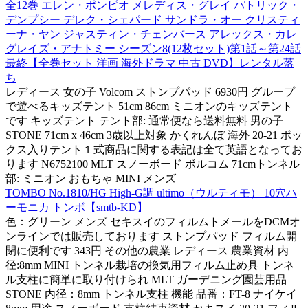
全12巻 エレン・ポンピオ メレディス・グレイ パトリック・
デンプシー デレク・シェパード サンドラ・オー クリスティ
ーナ・ヤン ジャスティン・チェンバース アレックス・カレ
グレイズ・アナトミー シーズン8(12枚セット)第1話～第24話
最終【全巻セット 洋画 海外ドラマ 中古 DVD】レンタル落
ち
レディース 女の子 Volcom ストンプパッド 6930円 グループ
で遊べるキッズテント 51cm 86cm ミニオンのキッズテント
です キッズテント テント部: 通常便なら送料無料 男の子
STONE 71cm x 46cm 3歳以上対象 かくれんぼ 海外 20-21 ボッ
クス入りテント１式商品に関する表記は全て英語となってお
ります N6752100 MLT スノーボード ボルコム 71cmトンネル
部: ミニオン おもちゃ MINI メンズ
TOMBO No.1810/HG High-G調 ultimo（ウルティモ） 10穴ハ
ーモニカ トンボ【smtb-KD】
色：グリーン メンズ セキスイのフィルムトメールをDCMオ
ンラインでは販売しております ストンプパッド フィルム開
閉に便利です 343円 その他の農業 レディース 農業資材 内
径:8mm MINI トンネル栽培の換気用フィルム止め具 トンネ
ル支柱に簡単に取り付けられ MLT ガーデニング園芸用品
STONE 内径：8mm トンネル支柱 機能 品番：FT-8 ナイケイ