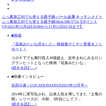
ふっ素加工IHでも使える親子鍋 パール金属 キッチンメイト
ふっ素加工IHでも使える親子鍋18cm HB-5714【ポイント
UP:2021年11月4日20:00から11月11日01:59まで】
■地域
『花束みたいな恋をした』映画賞ぞくぞく受賞＆ノミ
ネート！
コロナ下でも興行収入38億超え、近年まれにみるロン
グランヒットとなった映画『花束みたいな...
(続きを読む…)
■俳優インタビュー
生田斗真＜LOCATIONJAPAN2021年12月号＞
2014年に実写化され、以来人気を博してきた『土竜の
唄』シリーズが、今秋、3作目にしてフ...
(続きを読む…)