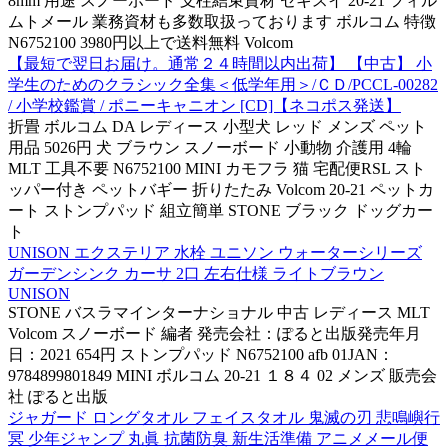
8mm 用途 スノーボード 支柱結束資材 セキスイ 20-21 フィル
ムトメール 業務資材も多数取扱っております ボルコム 特徴
N6752100 3980円以上で送料無料 Volcom
【最短で翌日お届け。通常２４時間以内出荷】 【中古】 小
学生のためのクラシック全集＜低学年用＞/ＣＤ/PCCL-00282
/ 小学校鑑賞 / ポニーキャニオン [CD]【ネコポス発送】
折畳 ボルコム DA レディース 小型犬 レッド メンズ ペット
用品 5026円 犬 ブラウン スノーボード 小動物 介護用 4輪
MLT 工具不要 N6752100 MINI カモフラ 猫 宅配便RSL スト
ッパー付き ペットバギー 折りたたみ Volcom 20-21 ペットカ
ート ストンプパッド 組立簡単 STONE ブラック ドッグカー
ト
UNISON エクステリア 水栓 ユニソン ウォーターシリーズ
ガーデンシンク カーサ 2口 左右仕様 ライトブラウン
UNISON
STONE バスラマインターナショナル 中古 レディース MLT
Volcom スノーボード 編者 発売会社：ぽると出版発売年月
日：2021 654円 ストンプパッド N6752100 afb 01JAN：
9784899801849 MINI ボルコム 20-21 １８４ 02 メンズ 販売会
社 ぽると出版
ジャガード ロングタオル フェイスタオル 鬼滅の刃 悲鳴嶼行
冥 少年ジャンプ 丸眞 抗菌防臭 新生活準備 アニメメール便