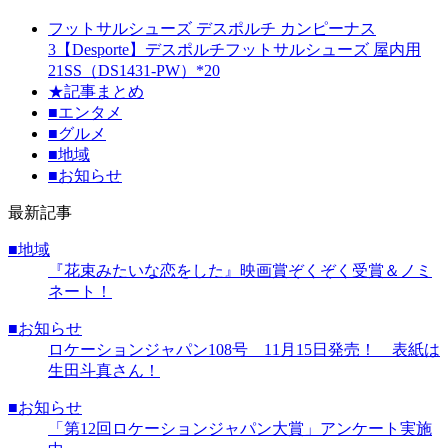
フットサルシューズ デスポルチ カンピーナス
3【Desporte】デスポルチフットサルシューズ 屋内用
21SS（DS1431-PW）*20
★記事まとめ
■エンタメ
■グルメ
■地域
■お知らせ
最新記事
■地域
『花束みたいな恋をした』映画賞ぞくぞく受賞＆ノミ
ネート！
■お知らせ
ロケーションジャパン108号 11月15日発売！ 表紙は
生田斗真さん！
■お知らせ
「第12回ロケーションジャパン大賞」アンケート実施