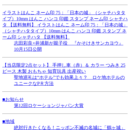
イラストはんこ ネーム印 75：「日本の城」（シャチハタタ
イプ）10mm はんこ ハンコ 印鑑 スタンプ ネーム印 シャチハ
タ 【送料無料】 イラストはんこ ネーム印 75：「日本の城」
（シャチハタタイプ）10mm はんこ ハンコ 印鑑 スタンプ ネ
ーム印 シャチハタ 【送料無料】
志田彩良×井浦新が親子役 『かそけきサンカヨウ』
10月15日公開
【当店限定2点セット】 手押し車（赤）＆ カラー つみき 25
ピース 木製 おもちゃ 知育玩具 出産祝い
聖地巡礼は“ホテル”でも効果上々？ ロケ地ホテルの
ユニークなPＲ方法
■お知らせ
第12回ロケーションジャパン大賞
■地域
絶対行きたくなる！ニッポン不滅の名城に「鶴ヶ城」