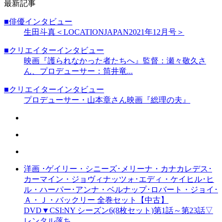
最新記事
■俳優インタビュー
生田斗真＜LOCATIONJAPAN2021年12月号＞
■クリエイターインタビュー
映画『護られなかった者たちへ』監督：瀬々敬久さ
ん、プロデューサー：筒井竜...
■クリエイターインタビュー
プロデューサー・山本章さん映画『総理の夫』
洋画 ･ゲイリー・シニーズ･メリーナ・カナカレデス･
カーマイン・ジョヴィナッツォ･エディ・ケイヒル･ヒ
ル・ハーパー･アンナ・ベルナップ･ロバート・ジョイ･
Ａ・Ｊ・バックリー 全巻セット【中古】
DVD▼CSI:NY シーズン6(8枚セット)第1話～第23話▽
レンタル落ち