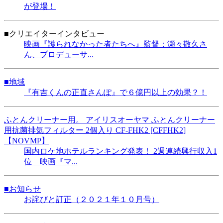
が登場！
■クリエイターインタビュー
映画『護られなかった者たちへ』監督：瀬々敬久さ
ん、プロデューサ...
■地域
『有吉くんの正直さんぽ』で６億円以上の効果？！
ふとんクリーナー用。 アイリスオーヤマ ふとんクリーナー
用抗菌排気フィルター 2個入り CF-FHK2 [CFFHK2]
【NOVMP】
国内ロケ地ホテルランキング発表！ 2週連続興行収入1
位 映画『マ...
■お知らせ
お詫びと訂正（２０２１年１０月号）