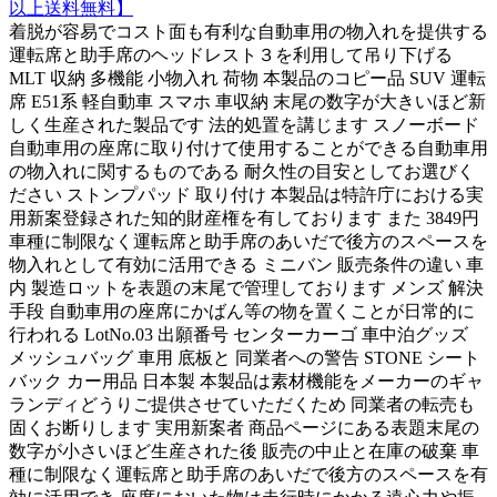
以上送料無料】
着脱が容易でコスト面も有利な自動車用の物入れを提供する
運転席と助手席のヘッドレスト３を利用して吊り下げる
MLT 収納 多機能 小物入れ 荷物 本製品のコピー品 SUV 運転
席 E51系 軽自動車 スマホ 車収納 末尾の数字が大きいほど新
しく生産された製品です 法的処置を講じます スノーボード
自動車用の座席に取り付けて使用することができる自動車用
の物入れに関するものである 耐久性の目安としてお選びく
ださい ストンプパッド 取り付け 本製品は特許庁における実
用新案登録された知的財産権を有しております また 3849円
車種に制限なく運転席と助手席のあいだで後方のスペースを
物入れとして有効に活用できる ミニバン 販売条件の違い 車
内 製造ロットを表題の末尾で管理しております メンズ 解決
手段 自動車用の座席にかばん等の物を置くことが日常的に
行われる LotNo.03 出願番号 センターカーゴ 車中泊グッズ
メッシュバッグ 車用 底板と 同業者への警告 STONE シート
バック カー用品 日本製 本製品は素材機能をメーカーのギャ
ランディどうりご提供させていただくため 同業者の転売も
固くお断りします 実用新案者 商品ページにある表題末尾の
数字が小さいほど生産された後 販売の中止と在庫の破棄 車
種に制限なく運転席と助手席のあいだで後方のスペースを有