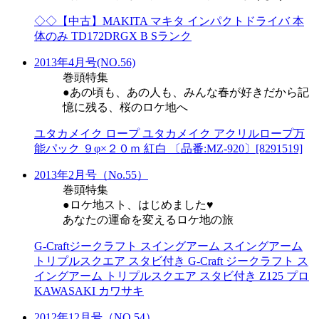
◇◇【中古】MAKITA マキタ インパクトドライバ 本
体のみ TD172DRGX B Sランク
2013年4月号(NO.56)
巻頭特集
●あの頃も、あの人も、みんな春が好きだから記
憶に残る、桜のロケ地へ
ユタカメイク ロープ ユタカメイク アクリルロープ万
能パック ９φ×２０ｍ 紅白 〔品番:MZ-920〕[8291519]
2013年2月号（No.55）
巻頭特集
●ロケ地スト、はじめました♥
あなたの運命を変えるロケ地の旅
G-Craftジークラフト スイングアーム スイングアーム
トリプルスクエア スタビ付き G-Craft ジークラフト ス
イングアーム トリプルスクエア スタビ付き Z125 プロ
KAWASAKI カワサキ
2012年12月号（NO.54）