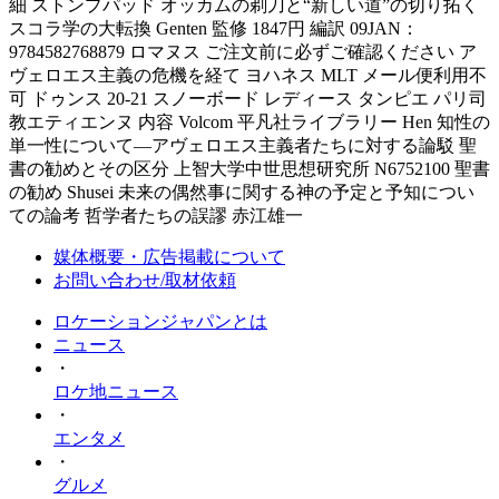
細 ストンプパッド オッカムの剃刀と“新しい道”の切り拓く
スコラ学の大転換 Genten 監修 1847円 編訳 09JAN：
9784582768879 ロマヌス ご注文前に必ずご確認ください ア
ヴェロエス主義の危機を経て ヨハネス MLT メール便利用不
可 ドゥンス 20-21 スノーボード レディース タンピエ パリ司
教エティエンヌ 内容 Volcom 平凡社ライブラリー Hen 知性の
単一性について―アヴェロエス主義者たちに対する論駁 聖
書の勧めとその区分 上智大学中世思想研究所 N6752100 聖書
の勧め Shusei 未来の偶然事に関する神の予定と予知につい
ての論考 哲学者たちの誤謬 赤江雄一
媒体概要・広告掲載について
お問い合わせ/取材依頼
ロケーションジャパンとは
ニュース
・
ロケ地ニュース
・
エンタメ
・
グルメ