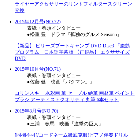
ライヤーアクセサリーのリントフィルタースクリーン
交換
2015年12月号(NO.72)
表紙・巻頭インタビュー
●松重 豊 ドラマ『孤独のグルメ Season5』
【新品】 ビリーズブートキャンプ DVD Disc3 「腹筋
プログラム」日本語字幕版 【正規品】 エクササイズ
DVD
2015年10月号(NO.71)
表紙・巻頭インタビュー
●佐藤 健 映画『バクマン。』
コリンスキー 水彩画 筆 セーブル 絵筆 画材筆 ペイント
ブラシ アーティストクオリティ 丸筆 6本セット
2015年8月号(NO.70)
表紙・巻頭インタビュー
●三浦 春馬 映画『進撃の巨人』
[同梱不可]/コードネーム徹底克服!ピアノ伴奏ドリル