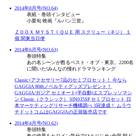
2014年8月号(NO.64)
表紙・巻頭インタビュー
小栗旬 映画『ルパン三世』
ＺＯＯＸ ＭＹＳＴＩＱＵＥ 用 スクリュー（ネジ） １
個 関東当日便
2014年6月号(NO.63)
巻頭特集
あの名シーンが甦るベスト・オブ・東京。2200名
に聞いた!みんなの憧れドラマランキング
Classic+アクセサリー7品のセミプロセット！ 今なら
GAGGIA 80thノベルティグッズプレゼント！
GAGGIA/ガジア セミオート(半自動)エスプレッソマシ
ン Classic（クラシック） SIN035SP セミプロセット 日
本マーケティングリサーチ機構調べ 3冠達成！ ムラウ
チドットコムはGAGGIAの正規販売店です
2014年4月号(NO.62)
巻頭特集
春の絶景をヒロイン気分でひとりじめ♪全国 朝ド