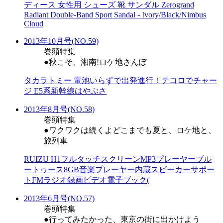
ディース 女性用 シューズ 靴 サンダル Zerogrand
Radiant Double-Band Sport Sandal - Ivory/Black/Nimbus
Cloud
2013年10月号(NO.59)
巻頭特集
●秋こそ、湘南!ロケ地さんぽ
タカラトミー 電池いらずで出発進行！テコロでチャー
ジ E5系新幹線はやぶさ
2013年8月号(NO.58)
巻頭特集
●ワクワクは続くよどこまでも夏と、ロケ地と、
旅列車
RUIZU H1フルタッチスクリーンMP3プレーヤーブル
ートゥース8GB音楽プレーヤー内蔵スピーカーサポー
トFMラジオ録画ビデオ電子ブック(
2013年6月号(NO.57)
巻頭特集
●行ってみたかった、東京の街に出かけよう