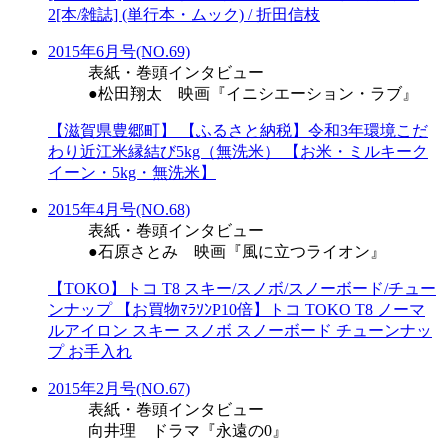
2[本/雑誌] (単行本・ムック) / 折田信枝
2015年6月号(NO.69)
表紙・巻頭インタビュー
●松田翔太 映画『イニシエーション・ラブ』
【滋賀県豊郷町】 【ふるさと納税】令和3年環境こだ
わり近江米縁結び5kg（無洗米） 【お米・ミルキーク
イーン・5kg・無洗米】
2015年4月号(NO.68)
表紙・巻頭インタビュー
●石原さとみ 映画『風に立つライオン』
【TOKO】トコ T8 スキー/スノボ/スノーボード/チュー
ンナップ 【お買物ﾏﾗｿﾝP10倍】トコ TOKO T8 ノーマ
ルアイロン スキー スノボ スノーボード チューンナッ
プ お手入れ
2015年2月号(NO.67)
表紙・巻頭インタビュー
向井理 ドラマ『永遠の0』