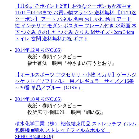
【11/9まで ポイント2倍】お得なクーポンも配布中★
11/11日01:59まで お買い物マラソン 送料無料 【11/11迄
クーポン】 アート パネル 名画 おしゃれ 絵画 アート
絵 インテリア モダン ポスター フレーム付き 水彩画 木
下 つぐみ きのした つぐみ きりん Mサイズ 42cm 34cm
トイレ 玄関 送料無料お祝 ギフト
2014年12月号(NO.66)
表紙・巻頭インタビュー
福士蒼汰 映画『神さまの言うとおり』
【オールスポーツ アクセサリ・小物 ミカサ】ゲームジ
ャケット／ソフトバレー用／レギュラーサイズ／16番
～30番 単品／ブルー（GJSV）
2014年10月号(NO.65)
表紙・巻頭インタビュー
役所広司×岡田准一 映画『蜩の記』
積水化学工業（株） 梱包結束用品 ストレッチフィルム
包装機 ■積水 ストレッチフィルムホルダー
SFH01B(4461819)