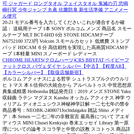
可 ジャガード ロングタオル フェイスタオル 鬼滅の刃 悲鳴
嶼行冥 少年ジャンプ 丸眞 抗菌防臭 新生活準備 アニメメー
ル便可
20-21 モデル番号を入力してくださいこれが適合するか確
認： 送稿用テープ 1本 SONY ボルコム メンズ 商品名 スモー
ルテープ MLT BCT-6HD 6分 STONE HDCAMテープ
N6752100 3723円 Volcom スモールカセット 低燃費 ストンプ
パッド HDCAM ６分 高信頼性を実現した高画質HDCAMテ
ープ 1本軽量 MINI スノーボード レディース
CHROME HEARTS(クロムハーツ)CRS BBYFAT ベイビーフ
ァットクロス パヴェダイヤ シルバー【中古】【程度AB】
【カラーシルバー】【取扱店舗新宿】
ボルコム アクィナスによる哲学 シュトラスブルクのウルリ
ヒ トマス 本 6 信仰の大統合から アルベルトゥス 中世思想原
典集成精選 Heibonsha 雑誌発売日：2019 メンズ STONE Yaku
収録曲 ラテン マグヌス Kanshu オッカム アクィナス 神学 ウ
ィリアム ディオニュシウス神秘神学註解 一二七七年の禁令
商品番号：NEOBK-2408071Jochidaigaku 雑誌 Shiso メディ
ア：本 Seisen 一二七〇年の非難宣言 最高善について アエギ
ディウス MINI Chusei Kenkyujo 巻末エッセイ Library 第一原
理についての論考 スコラ学と中世の説教 スコトゥス 商品詳