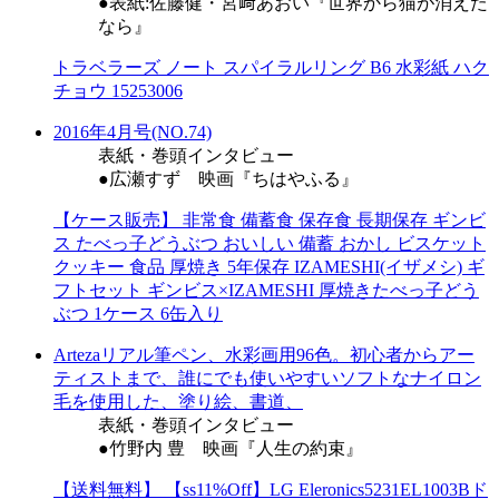
●表紙:佐藤健・宮﨑あおい『世界から猫が消えた
なら』
トラベラーズ ノート スパイラルリング B6 水彩紙 ハク
チョウ 15253006
2016年4月号(NO.74)
表紙・巻頭インタビュー
●広瀬すず 映画『ちはやふる』
【ケース販売】 非常食 備蓄食 保存食 長期保存 ギンビ
ス たべっ子どうぶつ おいしい 備蓄 おかし ビスケット
クッキー 食品 厚焼き 5年保存 IZAMESHI(イザメシ) ギ
フトセット ギンビス×IZAMESHI 厚焼きたべっ子どう
ぶつ 1ケース 6缶入り
Artezaリアル筆ペン、水彩画用96色。初心者からアー
ティストまで、誰にでも使いやすいソフトなナイロン
毛を使用した、塗り絵、書道、
表紙・巻頭インタビュー
●竹野内 豊 映画『人生の約束』
【送料無料】 【ss11%Off】LG Eleronics5231EL1003Bド