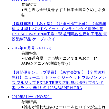
巻頭特集
●裏も表も全部見せます！日本全国ロケめしネタ
帖
【送料無料】【あす楽】【配達日指定不可】 【送料無
料 あす楽】パンドウイット インラインタイ耐候性黄
IT9115CUV4Y_6260|工場・現場用商品 生産加工用品 電
設配線部品 ケーブルタイ
2012年10月号（NO.53）
巻頭特集
●47都道府県、ご当地アニメでまちおこし!?
JAPANアニメが地域を救う!
【月間優良ショップ受賞】【あす楽対応】【全国送料
無料】 ニューエラ トラック ジャケット ブルゾン メン
ズ フルジップ EXILE TRIBE 防風 無地 長袖 ブランド
黒 ブラック 春 秋 冬 12864348 NEW ERA
2012年8月号（NO.52）
巻頭特集
●誰もが憧れたあのヒーロー＆ヒロインが生まれ