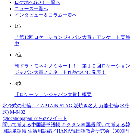
ロケ地へGO！一覧へ
ニュース一覧へ
インタビュー＆コラム一覧へ
1位
「第12回ロケーションジャパン大賞」アンケート実施
中
2位
朝ドラ・モネもノミネート！ 第１２回ロケーション
ジャパン大賞ノミネート作品ついに発表！
3位
【ロケーションジャパン大賞】概要
水冷式の七輪。 CAPTAIN STAG 炭焼き名人 万能七輪(水冷
式) M-6482
@locationjapan からのツイート
聞いて覚える中国語単語帳 キクタン韓国語 聞いて覚える韓
国語単語帳 生活用語編／HANA韓国語教育研究会【3000円