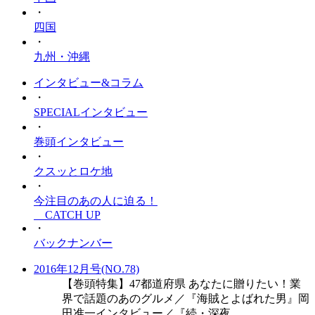
・
四国
・
九州・沖縄
インタビュー&コラム
・
SPECIALインタビュー
・
巻頭インタビュー
・
クスッとロケ地
・
今注目のあの人に迫る！
CATCH UP
・
バックナンバー
2016年12月号(NO.78)
【巻頭特集】47都道府県 あなたに贈りたい！業
界で話題のあのグルメ／『海賊とよばれた男』岡
田准一インタビュー／『続・深夜...