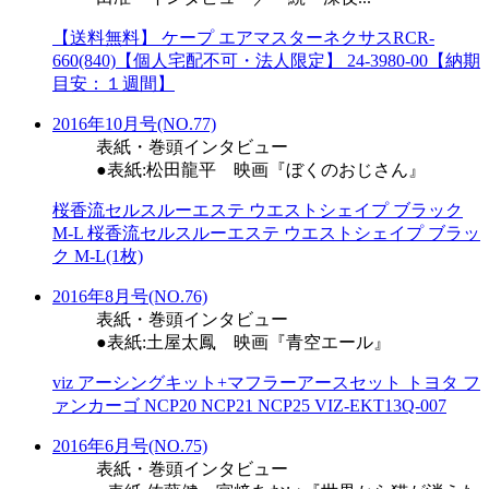
【送料無料】 ケープ エアマスターネクサスRCR-
660(840)【個人宅配不可・法人限定】 24-3980-00【納期
目安：１週間】
2016年10月号(NO.77)
表紙・巻頭インタビュー
●表紙:松田龍平 映画『ぼくのおじさん』
桜香流セルスルーエステ ウエストシェイプ ブラック
M-L 桜香流セルスルーエステ ウエストシェイプ ブラッ
ク M-L(1枚)
2016年8月号(NO.76)
表紙・巻頭インタビュー
●表紙:土屋太鳳 映画『青空エール』
viz アーシングキット+マフラーアースセット トヨタ フ
ァンカーゴ NCP20 NCP21 NCP25 VIZ-EKT13Q-007
2016年6月号(NO.75)
表紙・巻頭インタビュー