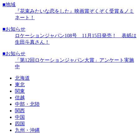
■地域
『花束みたいな恋をした』映画賞ぞくぞく受賞＆ノミ
ネート！
■お知らせ
ロケーションジャパン108号 11月15日発売！ 表紙は
生田斗真さん！
■お知らせ
「第12回ロケーションジャパン大賞」アンケート実施
中
北海道
東北
関東
信越
中部・北陸
関西
中国
四国
九州・沖縄