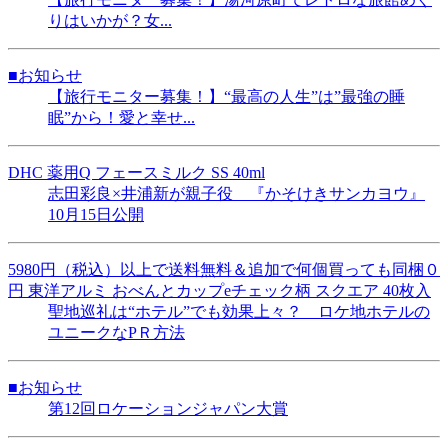
りはいかが？女...
■お知らせ
【旅行モニター募集！】“最高の人生”は”最強の睡
眠”から！愛と幸せ...
DHC 薬用Q フェースミルク SS 40ml
志田彩良×井浦新が親子役 『かそけきサンカヨウ』
10月15日公開
5980円（税込）以上で送料無料＆追加で何個買っても同梱０
円 東洋アルミ おべんとカップeチェック柄 スクエア 40枚入
聖地巡礼は“ホテル”でも効果上々？ ロケ地ホテルの
ユニークなPＲ方法
■お知らせ
第12回ロケーションジャパン大賞