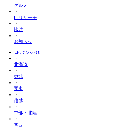
グルメ
・
LJリサーチ
・
地域
・
お知らせ
ロケ地へGO!
・
北海道
・
東北
・
関東
・
信越
・
中部・北陸
・
関西