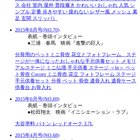
ス 会社 室内 屋外 普段履き かわいい おしゃれ 人気 シ
ンプル 定番 歩きやすい 疲れない レザー風 メッシュ 素
足 玄関 スリッパ）
2015年8月号(NO.70)
表紙・巻頭インタビュー
●三浦 春馬 映画『進撃の巨人』
分骨用のペットミニ骨壺 花立とフォトフレーム、ステ
ージが一体になったおしゃれな手元供養セット メモリ
アルステージ ミニ仏壇 手元供養 ステージ ＜br＞ ペッ
ト骨壺 Cocoro ミニ骨壺 花立 フォトフレーム ステージ
手元供養セット 分骨 ペット 骨壺 遺骨入れ 遺骨ケース
供養台 お骨入れ
2015年6月号(NO.69)
表紙・巻頭インタビュー
●松田翔太 映画『イニシエーション・ラブ』
大谷塗料 バトン レッドオーク 3.7L
2015年4月号(NO.68)