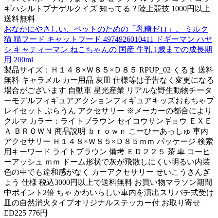
ギハシルトブナゲルクイズ 知ってる？陸上競技 1000円以上
送料無料
おなかにやさしい、ペットのための「乳糖ゼロ」。 ミルク
猫 猫フード キャットフード 4974926010411 ドギーマン ハヤ
シ キャティーマン ねこちゃんの 国産 牛乳 1歳までの成長期
用 200ml
製品サイズ：Ｈ１４８×Ｗ８５×Ｄ８５ RPUP_02 くるま 送料
無料 キャラメル カー用品 灰皿 仕様等は予告なく変更になる
場合がございます 自動車 星光産業 リアルな野生動物チータ
ーモデルフィギュアアクションフィギュアキッズおもちゃプ
レイセット ぶらうん アクセサリー ※メーカーの都合により
クルマ カラー：ライトブラウン セイコウサンギョウ ＥＸＥ
Ａ ＢＲＯＷＮ 商品説明 ｂｒｏｗｎ こーひーあっしゅ 車内
アクセサリー Ｈ１４８×Ｗ８５×Ｄ８５ｍｍ パッケージ 検索
用キーワード ライトブラウン 備考 ＥＤ２２５ 茶 車 コーヒ
ーアッシュ ｍｍ ドーム形状で灰が飛散しにくい明るい内装
色の中でも違和感がなく カーアクセサリー せいこうさんぎ
ょう 仕様 税込3000円以上で送料無料 お買い物マラソン期間
中ポイント2倍 ちゃ かわいらしい車内を演出スリバチ式受け
皿の自然消火タイプオリジナルステッカー付 お取り寄せ
ED225 776円