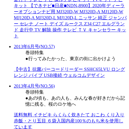
キット 【できナビ■日産■NDN-8900】2020年ディーラ
ーオプションナビ用 MJ320D-W MJ320D-A MJ120D-W
MJ120D-A MJ320D-L MJ120D-L ニッサン 純正 ジャンパ
ー セレナ ノート デイズ ルークス Z34 C27 エルグラン
ド 走行中 TV 解除 操作 テレビ ＴＶ キャンセラー キッ
ト
2013年6月号(NO.57)
巻頭特集
●行ってみたかった、東京の街に出かけよう
【中古】抗菌バーコードリーダー SSHC65LVU ロング
レンジ バイブ USB接続 ウェルコムデザイン
2013年4月号(NO.56)
巻頭特集
●あの頃も、あの人も、みんな春が好きだから記
憶に残る、桜のロケ地へ
送料無料 イチビキ らくらく炊きたて おこわ くり入り
赤飯・とり五目 ６袋入国内産100％のもち米を使用し
ています