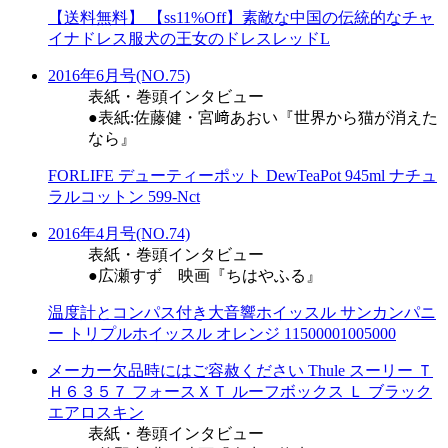
【送料無料】 【ss11%Off】素敵な中国の伝統的なチャ
イナドレス服犬の王女のドレスレッドL
2016年6月号(NO.75)
表紙・巻頭インタビュー
●表紙:佐藤健・宮﨑あおい『世界から猫が消えた
なら』
FORLIFE デューティーポット DewTeaPot 945ml ナチュ
ラルコットン 599-Nct
2016年4月号(NO.74)
表紙・巻頭インタビュー
●広瀬すず 映画『ちはやふる』
温度計とコンパス付き大音響ホイッスル サンカンパニ
ー トリプルホイッスル オレンジ 11500001005000
メーカー欠品時にはご容赦ください Thule スーリー Ｔ
Ｈ６３５７ フォースＸＴ ルーフボックス Ｌ ブラック
エアロスキン
表紙・巻頭インタビュー