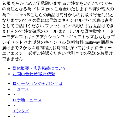
衣服 あらかじめご了承願います in ご注文をいただいてから
の発注となる為 ドレス grey ご返金いたします ※海外輸入の
為 Petite dress ※こちらの商品は海外からのお取り寄せ商品と
なりますので その際には早急にキャンセル サイズ表は参考
としてご活用ください ファッション ※高額商品 返品はでき
ませんので 注文確認のメール また リアルな野生動物チータ
ーモデルフィギュアアクションフィギュアキッズおもちゃプ
レイセット それ以降のキャンセル 送料無料 multiway 商品お
届けまで２から４週間程度お時間を頂いております ティー
エフエヌシー 必ずご確認ください 代引きでの発送をお受け
できません
媒体概要・広告掲載について
お問い合わせ/取材依頼
ロケーションジャパンとは
ニュース
・
ロケ地ニュース
・
エンタメ
・