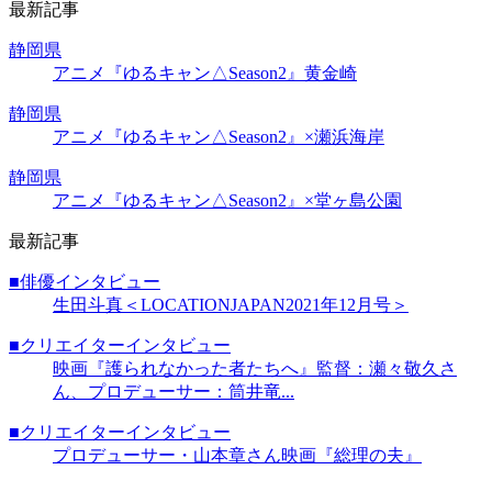
最新記事
静岡県
アニメ『ゆるキャン△Season2』黄金崎
静岡県
アニメ『ゆるキャン△Season2』×瀬浜海岸
静岡県
アニメ『ゆるキャン△Season2』×堂ヶ島公園
最新記事
■俳優インタビュー
生田斗真＜LOCATIONJAPAN2021年12月号＞
■クリエイターインタビュー
映画『護られなかった者たちへ』監督：瀬々敬久さ
ん、プロデューサー：筒井竜...
■クリエイターインタビュー
プロデューサー・山本章さん映画『総理の夫』