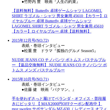
●竹野内 豊 映画『人生の約束』
【送料無料】Butterfly 卓球ゲームシャツ LAGOMEL
SHIRT ラゴメル・シャツ 男女兼用 45610 【カラー】ロ
イヤルブルー 卓球 Butterfly 卓球ゲームシャツ
LAGOMEL SHIRT ラゴメル・シャツ 男女兼用 45610
【カラー】ロイヤルブルー 卓球【送料無料】
2015年12月号(NO.72)
表紙・巻頭インタビュー
●松重 豊 ドラマ『孤独のグルメ Season5』
NUDIE JEANS CO チノパンツ ボトムス パステルブル
ー 【返品交換無料】 NUDIE JEANS CO チノパンツ ボ
トムス メンズ パステルブルー
2015年10月号(NO.71)
表紙・巻頭インタビュー
●佐藤 健 映画『バクマン。』
手を使わずさっと履けてベランダ・オフィス・普段履
きにピッタリ 【 MAX2000円OFFクーポン配布中 】
moz sweden サボサンダル MZ-630（ レディース オフィ