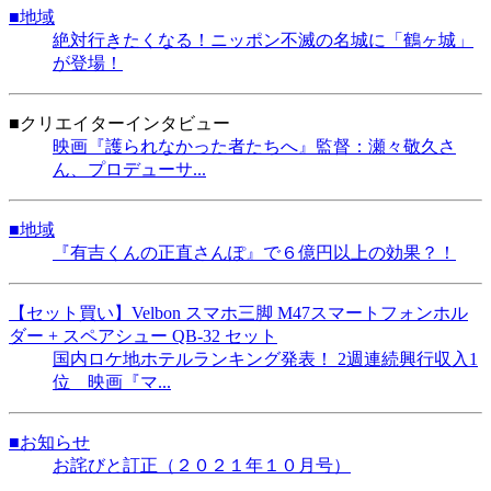
■地域
絶対行きたくなる！ニッポン不滅の名城に「鶴ヶ城」
が登場！
■クリエイターインタビュー
映画『護られなかった者たちへ』監督：瀬々敬久さ
ん、プロデューサ...
■地域
『有吉くんの正直さんぽ』で６億円以上の効果？！
【セット買い】Velbon スマホ三脚 M47スマートフォンホル
ダー + スペアシュー QB-32 セット
国内ロケ地ホテルランキング発表！ 2週連続興行収入1
位 映画『マ...
■お知らせ
お詫びと訂正（２０２１年１０月号）