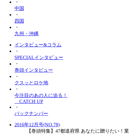
・
中国
・
四国
・
九州・沖縄
インタビュー&コラム
・
SPECIALインタビュー
・
巻頭インタビュー
・
クスッとロケ地
・
今注目のあの人に迫る！
CATCH UP
・
バックナンバー
2016年12月号(NO.78)
【巻頭特集】47都道府県 あなたに贈りたい！業