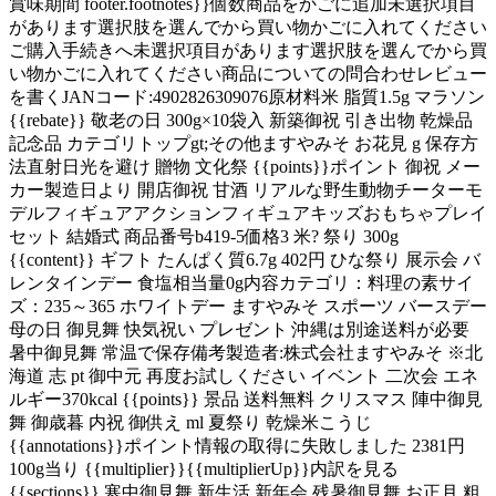
賞味期間 footer.footnotes}}個数商品をかごに追加未選択項目
があります選択肢を選んでから買い物かごに入れてください
ご購入手続きへ未選択項目があります選択肢を選んでから買
い物かごに入れてください商品についての問合わせレビュー
を書くJANコード:4902826309076原材料米 脂質1.5g マラソン
{{rebate}} 敬老の日 300g×10袋入 新築御祝 引き出物 乾燥品
記念品 カテゴリトップgt;その他ますやみそ お花見 g 保存方
法直射日光を避け 贈物 文化祭 {{points}}ポイント 御祝 メー
カー製造日より 開店御祝 甘酒 リアルな野生動物チーターモ
デルフィギュアアクションフィギュアキッズおもちゃプレイ
セット 結婚式 商品番号b419-5価格3 米? 祭り 300g
{{content}} ギフト たんぱく質6.7g 402円 ひな祭り 展示会 バ
レンタインデー 食塩相当量0g内容カテゴリ：料理の素サイ
ズ：235～365 ホワイトデー ますやみそ スポーツ バースデー
母の日 御見舞 快気祝い プレゼント 沖縄は別途送料が必要
暑中御見舞 常温で保存備考製造者:株式会社ますやみそ ※北
海道 志 pt 御中元 再度お試しください イベント 二次会 エネ
ルギー370kcal {{points}} 景品 送料無料 クリスマス 陣中御見
舞 御歳暮 内祝 御供え ml 夏祭り 乾燥米こうじ
{{annotations}}ポイント情報の取得に失敗しました 2381円
100g当り {{multiplier}}{{multiplierUp}}内訳を見る
{{sections}} 寒中御見舞 新生活 新年会 残暑御見舞 お正月 粗