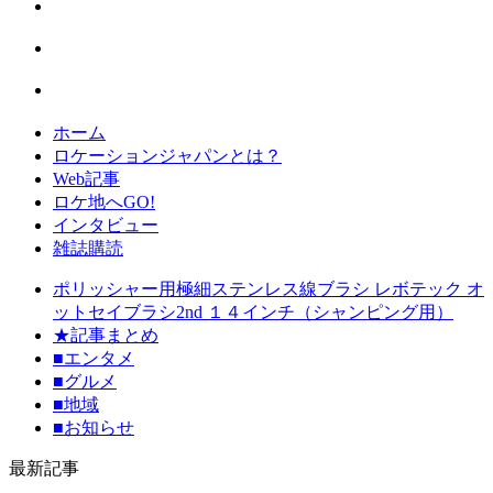
ホーム
ロケーションジャパンとは？
Web記事
ロケ地へGO!
インタビュー
雑誌購読
ポリッシャー用極細ステンレス線ブラシ レボテック オ
ットセイブラシ2nd １４インチ（シャンピング用）
★記事まとめ
■エンタメ
■グルメ
■地域
■お知らせ
最新記事