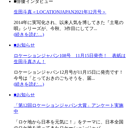
■俳優インタビュー
生田斗真＜LOCATIONJAPAN2021年12月号＞
2014年に実写化され、以来人気を博してきた『土竜の
唄』シリーズが、今秋、3作目にしてフ...
(続きを読む…)
■お知らせ
ロケーションジャパン108号 11月15日発売！ 表紙は
生田斗真さん！
ロケーションジャパン12月号が11月15日に発売です！
今号は「とっておきのごちそうを、届...
(続きを読む…)
■お知らせ
「第12回ロケーションジャパン大賞」アンケート実施
中
「ロケ地から日本を元気に！」をテーマに、日本全国
のロケ地を追ってきたロケーションジャパ...