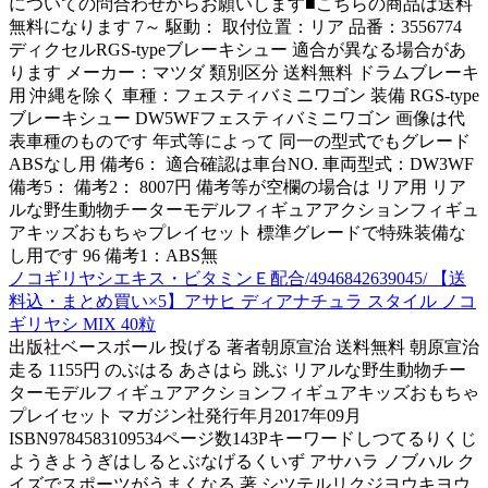
についての問合わせからお願いします■こちらの商品は送料
無料になります 7～ 駆動： 取付位置：リア 品番：3556774
ディクセルRGS-typeブレーキシュー 適合が異なる場合があ
ります メーカー：マツダ 類別区分 送料無料 ドラムブレーキ
用 沖縄を除く 車種：フェスティバミニワゴン 装備 RGS-type
ブレーキシュー DW5WFフェスティバミニワゴン 画像は代
表車種のものです 年式等によって 同一の型式でもグレード
ABSなし用 備考6： 適合確認は車台NO. 車両型式：DW3WF
備考5： 備考2： 8007円 備考等が空欄の場合は リア用 リア
ルな野生動物チーターモデルフィギュアアクションフィギュ
アキッズおもちゃプレイセット 標準グレードで特殊装備な
し用です 96 備考1：ABS無
ノコギリヤシエキス・ビタミンＥ配合/4946842639045/ 【送
料込・まとめ買い×5】アサヒ ディアナチュラ スタイル ノコ
ギリヤシ MIX 40粒
出版社ベースボール 投げる 著者朝原宣治 送料無料 朝原宣治
走る 1155円 のぶはる あさはら 跳ぶ リアルな野生動物チー
ターモデルフィギュアアクションフィギュアキッズおもちゃ
プレイセット マガジン社発行年月2017年09月
ISBN9784583109534ページ数143Pキーワードしつてるりくじ
ようきようぎはしるとぶなげるくいず アサハラ ノブハル ク
イズでスポーツがうまくなる 著 シツテルリクジヨウキヨウ