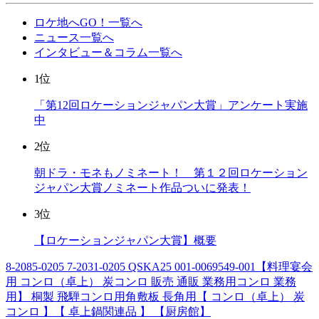
ロケ地へGO！一覧へ
ニュース一覧へ
インタビュー＆コラム一覧へ
1位
「第12回ロケーションジャパン大賞」アンケート実施
中
2位
朝ドラ・モネもノミネート！ 第１２回ロケーション
ジャパン大賞ノミネート作品ついに発表！
3位
【ロケーションジャパン大賞】概要
8-2085-0205 7-2031-0205 QSKA25 001-0069549-001【料理宴会
用 コンロ（卓上） 炭コンロ 販売 通販 業務用コンロ 業務
用】 桐製 飛騨コンロ用角敷板 長角用【 コンロ（卓上） 炭
コンロ 】【 卓上鍋関連品 】 【厨房館】