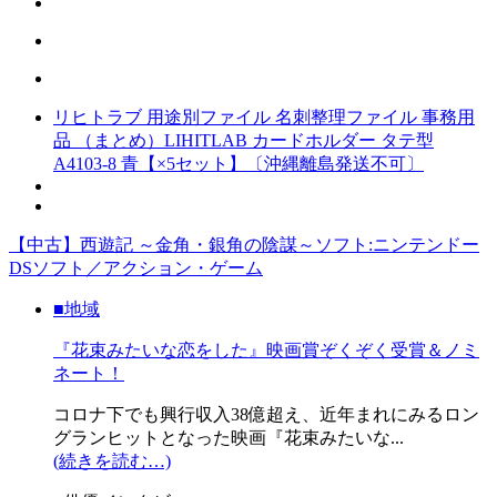
リヒトラブ 用途別ファイル 名刺整理ファイル 事務用
品 （まとめ）LIHITLAB カードホルダー タテ型
A4103-8 青【×5セット】〔沖縄離島発送不可〕
【中古】西遊記 ～金角・銀角の陰謀～ソフト:ニンテンドー
DSソフト／アクション・ゲーム
■地域
『花束みたいな恋をした』映画賞ぞくぞく受賞＆ノミ
ネート！
コロナ下でも興行収入38億超え、近年まれにみるロン
グランヒットとなった映画『花束みたいな...
(続きを読む…)