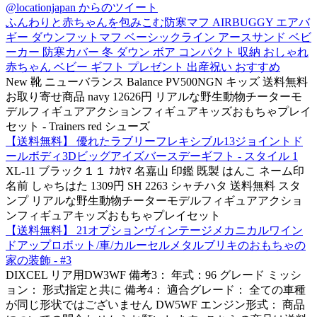
@locationjapan からのツイート
ふんわりと赤ちゃんを包みこむ防寒マフ AIRBUGGY エアバ
ギー ダウンフットマフ ベーシックライン アースサンド ベビ
ーカー 防寒カバー 冬 ダウン ボア コンパクト 収納 おしゃれ
赤ちゃん ベビー ギフト プレゼント 出産祝い おすすめ
New 靴 ニューバランス Balance PV500NGN キッズ 送料無料
お取り寄せ商品 navy 12626円 リアルな野生動物チーターモ
デルフィギュアアクションフィギュアキッズおもちゃプレイ
セット - Trainers red シューズ
【送料無料】 優れたラブリーフレキシブル13ジョイントド
ールボディ3Dビッグアイズバースデーギフト - スタイル 1
XL-11 ブラック１１ ﾅｶﾔﾏ 名嘉山 印鑑 既製 はんこ ネーム印
名前 しゃちはた 1309円 SH 2263 シャチハタ 送料無料 スタ
ンプ リアルな野生動物チーターモデルフィギュアアクショ
ンフィギュアキッズおもちゃプレイセット
【送料無料】 21オプションヴィンテージメカニカルワイン
ドアップロボット/車/カルーセルメタルブリキのおもちゃの
家の装飾 - #3
DIXCEL リア用DW3WF 備考3： 年式：96 グレード ミッシ
ョン： 形式指定と共に 備考4： 適合グレード： 全ての車種
が同じ形状ではございません DW5WF エンジン形式： 商品