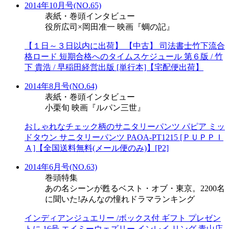
2014年10月号(NO.65)
表紙・巻頭インタビュー
役所広司×岡田准一 映画『蜩の記』
【１日～３日以内に出荷】 【中古】 司法書士竹下流合
格ロード 短期合格へのタイムスケジュール 第６版 / 竹
下 貴浩 / 早稲田経営出版 [単行本]【宅配便出荷】
2014年8月号(NO.64)
表紙・巻頭インタビュー
小栗旬 映画『ルパン三世』
おしゃれなチェック柄のサニタリーパンツ パピア ミッ
ドタウン サニタリーパンツ PAOA-PT1215 [ＰＵＰＰＩ
Ａ]【全国送料無料(メール便のみ)】[P2]
2014年6月号(NO.63)
巻頭特集
あの名シーンが甦るベスト・オブ・東京。2200名
に聞いた!みんなの憧れドラマランキング
インディアンジュエリー /ボックス付 ギフト プレゼン
トに 16号 エイミーウェズリー インレイ リング 青山店