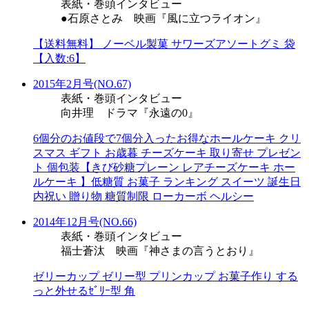
表紙・巻頭インタビュー
●石原さとみ 映画『風に立つライオン』
【送料無料】 ノーベル製菓 サワーズアソートグミ 袋
【入数:6】
2015年2月号(NO.67)
表紙・巻頭インタビュー
向井理 ドラマ『永遠の0』
6個分のお値段で7個分入ったお得なホールケーキ クリ
スマス ギフト お歳暮 チーズケーキ 取り寄せ プレゼン
ト 個包装【きび砂糖プレーン レアチーズケーキ ホー
ルケーキ 】低糖質 お菓子 ランキング スイーツ 誕生日
内祝い 贈り物 糖質制限 ローカーボ ヘルシー
2014年12月号(NO.66)
表紙・巻頭インタビュー
福士蒼汰 映画『神さまの言うとおり』
ゼリーカップ ゼリー型 プリンカップ お菓子作り する
っと外せるｾﾞﾘｰ型 角