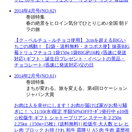
2014年4月号(NO.62)
巻頭特集
春の絶景をヒロイン気分でひとりじめ♪全国 朝ド
ラの旅
【ク－ベルチュ－ルチョコ使用】 2cmを超えるBIGい
ちごの感動！ 【2袋・送料無料・ネコポス便】抹茶BIG
莓トリュフチョコ 1袋150g 1袋BIG約16粒 (迅速に発送
対応) ギフト・誕生日プレゼント・イベントの景品・
チョコレート (迅速に発送対応)父の日
2014年2月号(NO.61)
巻頭特集
まちが変わる。旅を変える。第4回ロケーション
ジャパン大賞
お肉は人を幸せにします！お肉が届けば家がお祭り騒
ぎに！ ＼11/10(水)限定 半額50%OFFｸｰﾎﾟﾝ発行中 p10倍
☆松阪牛 ギフト シャトーブリアン ステーキ 2,250g
2.25kg（150g×15枚）[送料無料] | 松坂牛 大人数 ヒレ ヒ
レ肉 ブロック お得 ひれ 和牛 霜降り A5 肉 牛肉 還暦祝