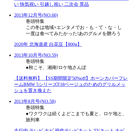
い 快気祝い 引越し祝い 二次会 景品
2013年12月号(NO.60)
巻頭特集
この冬は地域×エンタメでお・も・て・な・し
一度は食べてみたかった!あのグルメを贈ろう
2020年 北海道産 白花豆【800g】
2013年10月号(NO.59)
巻頭特集
●秋こそ、湘南!ロケ地さんぽ
【送料無料】 【SS期間限定50%off】ホーンカバーフレ
ームBMW 5シリーズF18ベージュのためのグリルメッ
シュを置き換えた
2013年8月号(NO.58)
巻頭特集
●ワクワクは続くよどこまでも夏と、ロケ地と、
旅列車
走行中 テレビ ナビ 操作テレビキット TVキット ナビ