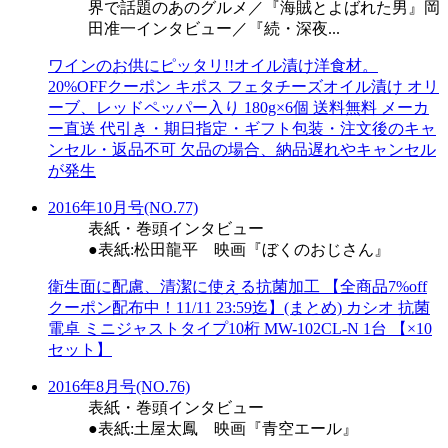
界で話題のあのグルメ／『海賊とよばれた男』岡
田准一インタビュー／『続・深夜...
ワインのお供にピッタリ!!オイル漬け洋食材。
20%OFFクーポン キポス フェタチーズオイル漬け オリ
ーブ、レッドペッパー入り 180g×6個 送料無料 メーカ
ー直送 代引き・期日指定・ギフト包装・注文後のキャ
ンセル・返品不可 欠品の場合、納品遅れやキャンセル
が発生
2016年10月号(NO.77)
表紙・巻頭インタビュー
●表紙:松田龍平 映画『ぼくのおじさん』
衛生面に配慮、清潔に使える抗菌加工 【全商品7%off
クーポン配布中！11/11 23:59迄】(まとめ) カシオ 抗菌
電卓 ミニジャストタイプ10桁 MW-102CL-N 1台 【×10
セット】
2016年8月号(NO.76)
表紙・巻頭インタビュー
●表紙:土屋太鳳 映画『青空エール』