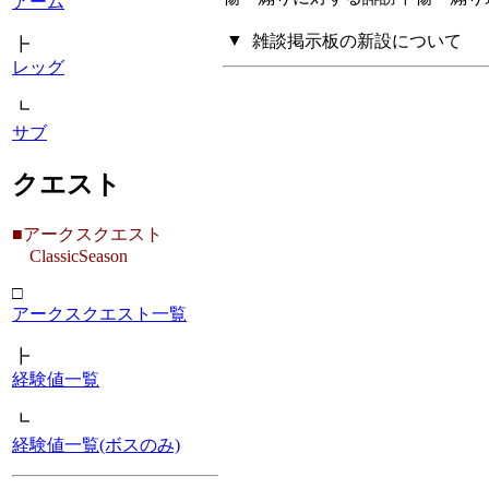
アーム
▼
雑談掲示板の新設について
┣
レッグ
┗
サブ
クエスト
■アークスクエスト
ClassicSeason
□
アークスクエスト一覧
┣
経験値一覧
┗
経験値一覧(ボスのみ)