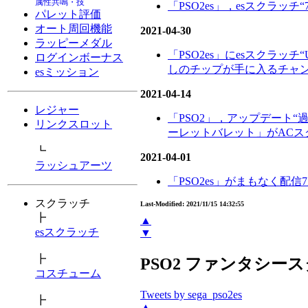
属性共鳴・技
「PSO2es」，esスクラッ
パレット評価
オート周回機能
2021-04-30
ラッピーメダル
「PSO2es」にesスクラッチ“U
ログインボーナス
しのチップが手に入るチャ
esミッション
2021-04-14
レジャー
「PSO2」，アップデート“過
リンクスロット
ーレットバレット」がACス
┗
2021-04-01
ラッシュアーツ
「PSO2es」がまもなく配
スクラッチ
Last-Modified: 2021/11/15 14:32:55
┣
▲
esスクラッチ
▼
┣
PSO2 ファンタシースタ
コスチューム
Tweets by sega_pso2es
┣
▲