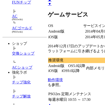
FUNチップ
▼
┣
ゲームサービス
AC
(PSO2wiki)
┗
OS
サービスイ
ACゴールド
Android版
2014年04月
(PSO2wiki)
iOS版
2014年05月
ショップ
2014年12月17日のアップデートか
┣
ラットフォームに引き継げるよう
交換ショップ
推奨環境
┗
Android版 OS5.0以降
ACショップ
内部メモリ
iOS版 iOS9.0以降
強化ラボ
┣
動作環境
チップ強化
も参照。
┣
PSO2es 定期メンテナンス
チップ解放
毎週水曜日 10:55 ～ 17:30
▲