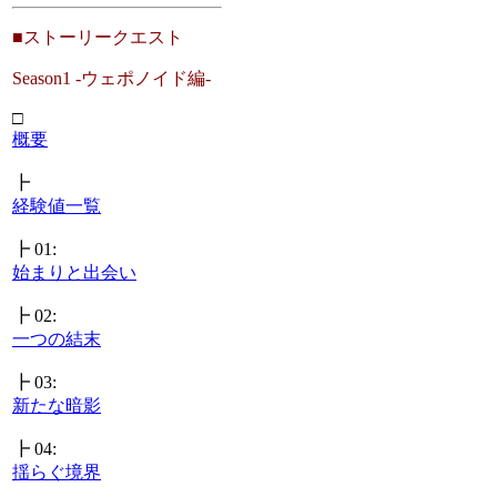
■ストーリークエスト
Season1 -ウェポノイド編-
□
概要
┣
経験値一覧
┣ 01:
始まりと出会い
┣ 02:
一つの結末
┣ 03:
新たな暗影
┣ 04:
揺らぐ境界