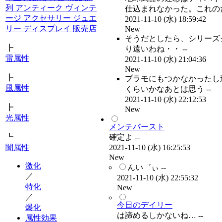
列 アンティーク ヴィンテ
仕込まれなかった。これのた
ージ アクセサリー ジュエ
2021-11-10 (水) 18:59:42
リー ディスプレイ 販売店
New
そうだとしたら、シリーズ
┣
り遠いわね・・ --
雷属性
2021-11-10 (水) 21:04:36
New
┣
プラモにもつかなかったし
風属性
くらいかなあとは思う --
2021-11-10 (水) 22:12:53
┣
New
光属性
メンテバースト
確定よ --
┗
2021-11-10 (水) 16:25:53
闇属性
New
激化
んい゛ぃ --
／
2021-11-10 (水) 22:55:32
特化
New
／
今日のデイリー
爆化
は諦めるしかないね… --
属性効果