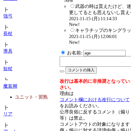
New
武器の時は貰えたけど、
┣
更してるとも思えないし貰えそ
強弓
2021-11-15 (月) 11:14:33
New!
┣
キャラチップのキングラッ
長杖
2021-11-15 (月) 12:06:01
New!
┣
導具
お名前:
┣
短杖
┗
改行は基本的に非推奨となってい
魔装脚
さい。
理由は
ユニット・習熟
コメント欄における改行について
をお読みください。
┣
公序良俗に反するコメント（煽り
リア
等）は禁止。
コメントアウトの対象になります
┣
傷・煽りに対する誹謗中傷・煽り