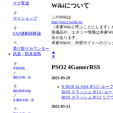
マグ育成
Wikiについて
┣
このWikiは
マイショップ
http://pso2.swiki.jp/
（本家Wikiと呼ぶことにします
┣
装備品や、エネミー情報は本家Wik
EXP連動経験値
合があります。
本家Wikiや、外部サイトへのリ
┗
受け取りカウンター
▲
武器・防具習熟
▼
┣
PSO2 4GamerRSS
早期習熟
／
属性共鳴・攻
2021-05-19
┣
N BOX SLASH JF1/2 |
属性限界突破
BOX スラッシュ JF1/2 
／
BOX スラッシュ JF1/2 
全属性共鳴・攻
2021-05-13
┗