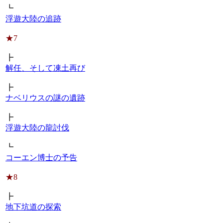
┗
浮遊大陸の追跡
★7
┣
解任、そして凍土再び
┣
ナベリウスの謎の遺跡
┣
浮遊大陸の龍討伐
┗
コーエン博士の予告
★8
┣
地下坑道の探索