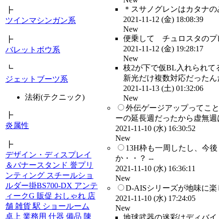
＊スサノグレンはカタナのみ
┣
2021-11-12 (金) 18:08:39
ツインマシンガン系
New
便乗して チュロスタのプレ
┣
2021-11-12 (金) 19:28:17
バレットボウ系
New
枝2が下で仮BL入れられ
┗
新光だけ複数対応だったんだろ
ジェットブーツ系
2021-11-13 (土) 01:32:06
法術(テクニック)
New
外伝ゲージアップってこ
┣
ーの延長週だったから虚無週は
炎属性
2021-11-10 (水) 16:30:52
New
┣
13H枠も一周したし、今
デザイン・ディスプレイ
か・・？ --
＆バナースタンド 誉プリ
2021-11-10 (水) 16:36:11
ンティング スチールショ
New
ルダー掛BS700-DX アンテ
D-AISシリーズが地味に楽し
ィークG 販促 おしゃれ 店
2021-11-10 (水) 17:24:05
舗 雑貨 駅 ショールーム
New
卓上 業務用 什器 備品 陳
地球武器の迷彩はディバイ