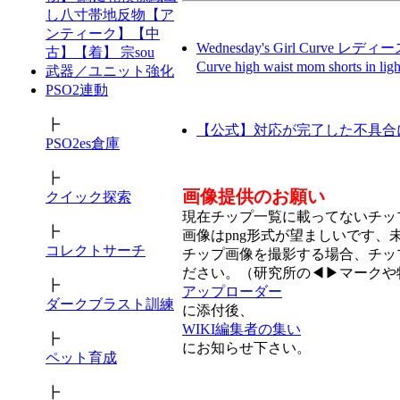
し八寸帯地反物【ア
ンティーク】【中
Wednesday's Girl Curve レデ
古】【着】 宗sou
Curve high waist mom shorts in
武器／ユニット強化
PSO2連動
┣
【公式】対応が完了した不具合
PSO2es倉庫
┣
画像提供のお願い
クイック探索
現在チップ一覧に載ってないチッ
┣
画像はpng形式が望ましいです、
コレクトサーチ
チップ画像を撮影する場合、チッ
ださい。（研究所の◀▶マークや
┣
アップローダー
ダークブラスト訓練
に添付後、
WIKI編集者の集い
┣
にお知らせ下さい。
ペット育成
┣