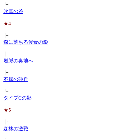
┗
吹雪の谷
★4
┣
森に落ちる侵食の影
┣
岩脈の奥地へ
┣
不帰の砂丘
┗
タイプCの影
★5
┣
森林の激戦