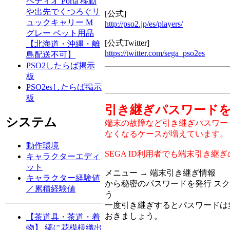
ペティオ Porta 移動
や出先でくつろぐリ
[公式]
ュックキャリー M
http://pso2.jp/es/players/
グレー ペット用品
[公式Twitter]
【北海道・沖縄・離
https://twitter.com/sega_pso2es
島配送不可】
PSO2したらば掲示
板
PSO2esしたらば掲示
板
引き継ぎパスワード
システム
端末の故障など引き継ぎパスワー
なくなるケースが増えています。
動作環境
SEGA ID利用者でも端末引き継
キャラクターエディ
ット
メニュー → 端末引き継ぎ情報
キャラクター経験値
から秘密のパスワードを発行 ス
／累積経験値
う
一度引き継ぎするとパスワードは
おきましょう。
【茶道具・茶道・着
物】 縞に花模様織出