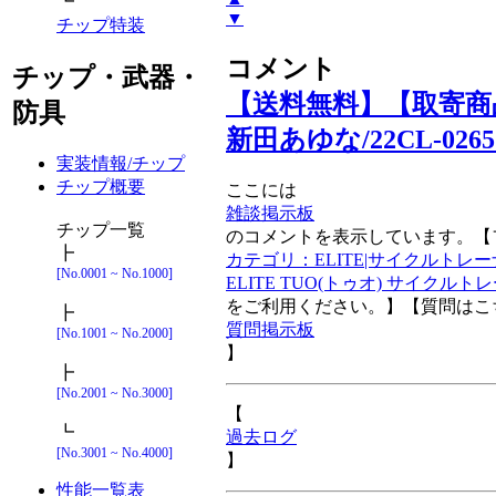
┗
▼
チップ特装
コメント
チップ・武器・
【送料無料】【取寄商品
防具
新田あゆな/22CL-0265 
実装情報/チップ
チップ概要
ここには
雑談掲示板
チップ一覧
のコメントを表示しています。【
┣
カテゴリ：ELITE|サイクルトレ
[No.0001 ~ No.1000]
ELITE TUO(トゥオ) サイクルトレーナー
をご利用ください。】【質問はこ
┣
質問掲示板
[No.1001 ~ No.2000]
】
┣
[No.2001 ~ No.3000]
【
┗
過去ログ
[No.3001 ~ No.4000]
】
性能一覧表