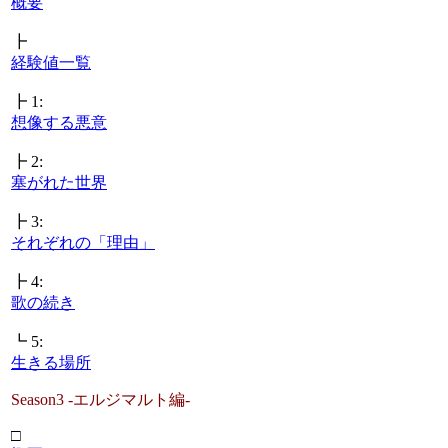
概要
┣
経験値一覧
┣ 1:
想像する悪意
┣ 2:
塞がれた世界
┣ 3:
それぞれの「理由」
┣ 4:
歌の続き
┗ 5:
生きる場所
Season3 -エルジマルト編-
□