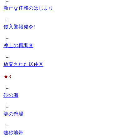
┣
新たな任務のはじまり
┣
侵入警報発令!
┣
凍土の再調査
┗
放棄された居住区
★3
┣
砂の海
┣
龍の狩場
┣
熱砂地帯