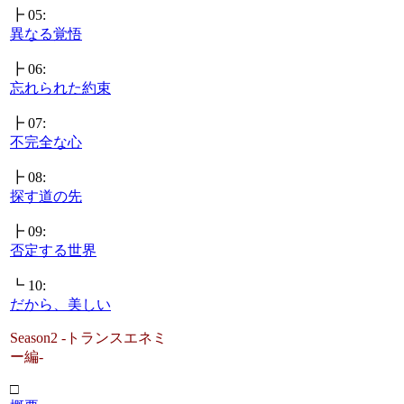
┣ 05:
異なる覚悟
┣ 06:
忘れられた約束
┣ 07:
不完全な心
┣ 08:
探す道の先
┣ 09:
否定する世界
┗ 10:
だから、美しい
Season2 -トランスエネミ
ー編-
□