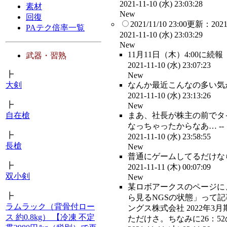
2021-11-10 (水) 23:03:28
素材
New
回復
2021/11/10 23:00更新：
PAテク倍率一覧
2021-11-10 (水) 23:03:29
New
11月11日（木）4:00に
武器・習熟
2021-11-10 (水) 23:07:23
┣
New
なんか最近こんなの多い気が
大剣
2021-11-10 (水) 23:13:26
┣
New
まあ、社長が株主の前でタ
自在槍
なっちゃったからなあ… --
┣
2021-11-10 (水) 23:58:55
長槍
New
普通にゲームしてるだけなら
┣
2021-11-11 (木) 00:07:09
双小剣
New
某ロボアークスのページに、
┣
ら見るNGSの状態」って
ラムラック（背骨付ロー
ングス株式会社 2022年3
ス 約0.8kg） 【冷凍 不定
ただけさ。ちなみに26：52