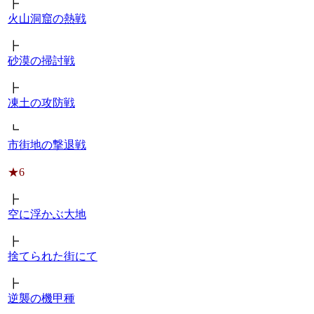
┣
火山洞窟の熱戦
┣
砂漠の掃討戦
┣
凍土の攻防戦
┗
市街地の撃退戦
★6
┣
空に浮かぶ大地
┣
捨てられた街にて
┣
逆襲の機甲種