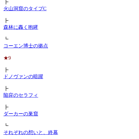
┣
火山洞窟のタイプC
┣
森林に轟く咆哮
┗
コーエン博士の拠点
★9
┣
ドノヴァンの暗躍
┣
陥穽のセラフィ
┣
ダーカーの巣窟
┗
それぞれの想いと、終幕