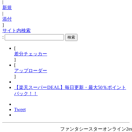
|
新規
|
添付
]
サイト内検索
:
[
差分チェッカー
]
[
アップローダー
]
【楽天スーパーDEAL】毎日更新・最大50％ポイント
バック！！
Tweet
ファンタシースターオンライン2es PSO