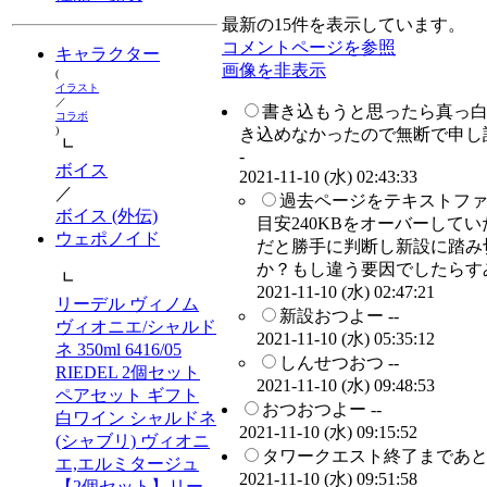
最新の15件を表示しています。
コメントページを参照
キャラクター
画像を非表示
(
イラスト
／
書き込もうと思ったら真っ
コラボ
)
き込めなかったので無断で申し
┗
-
ボイス
2021-11-10 (水) 02:43:33
／
過去ページをテキストファ
ボイス (外伝)
目安240KBをオーバーして
ウェポノイド
だと勝手に判断し新設に踏み
か？もし違う要因でしたらすみ
┗
2021-11-10 (水) 02:47:21
リーデル ヴィノム
新設おつよー --
ヴィオニエ/シャルド
2021-11-10 (水) 05:35:12
ネ 350ml 6416/05
しんせつおつ --
RIEDEL 2個セット
2021-11-10 (水) 09:48:53
ペアセット ギフト
おつおつよー --
白ワイン シャルドネ
2021-11-10 (水) 09:15:52
(シャブリ) ヴィオニ
タワークエスト終了まであと
エ,エルミタージュ
2021-11-10 (水) 09:51:58
【2個セット】リー