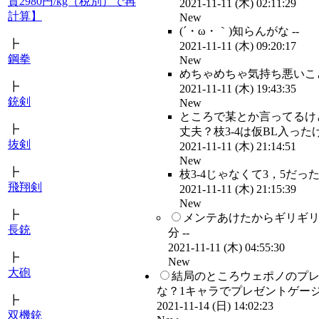
貫2980円/kg（税別）で再
2021-11-11 (木) 02:11:29
計算】
New
(´・ω・｀)知らんがな --
┣
2021-11-11 (木) 09:20:17
鋼拳
New
めちゃめちゃ気持ち悪いこと
┣
2021-11-11 (木) 19:43:35
銃剣
New
ところで某とか言ってるけ
┣
丈夫？枝3-4は仮BL入ったけど
抜剣
2021-11-11 (木) 21:14:51
New
┣
枝3-4じゃなくて3，5だったわ
飛翔剣
2021-11-11 (木) 21:15:39
New
┣
メンテあけたからギリギ
長銃
分 --
2021-11-11 (木) 04:55:30
┣
New
大砲
結局のところウェポノのプレ
な？1キャラでプレゼントゲージ
┣
2021-11-14 (日) 14:02:23
双機銃