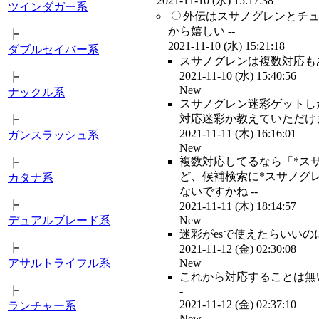
2021-11-10 (水) 15:17:38
ツインダガー系
外伝はスサノグレンとチ
から嬉しい --
┣
2021-11-10 (水) 15:21:18
ダブルセイバー系
スサノグレンは複数対応もあ
2021-11-10 (水) 15:40:56
┣
New
ナックル系
スサノグレン迷彩ゲットし
対応迷彩か教えていただけま
┣
2021-11-11 (木) 16:16:01
ガンスラッシュ系
New
複数対応してるなら「*ス
┣
ど、候補検索に*スサノグ
カタナ系
ないですかね --
┣
2021-11-11 (木) 18:14:57
New
デュアルブレード系
迷彩がesで使えたらいいの
┣
2021-11-12 (金) 02:30:08
New
アサルトライフル系
これから対応することは無
-
┣
2021-11-12 (金) 02:37:10
ランチャー系
New