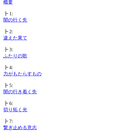
概要
┣ 1:
闇の行く先
┣ 2:
違えた果て
┣ 3:
ふたりの歌
┣ 4:
力がもたらすもの
┣ 5:
闇の行き着く先
┣ 6:
切り拓く光
┣ 7:
繋ぎ止める意志