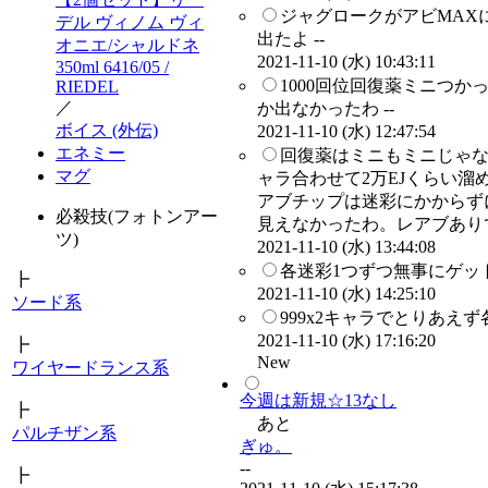
ジャグロークがアビMAX
デル ヴィノム ヴィ
出たよ --
オニエ/シャルドネ
2021-11-10 (水) 10:43:11
350ml 6416/05 /
1000回位回復薬ミニつか
RIEDEL
／
か出なかったわ --
ボイス (外伝)
2021-11-10 (水) 12:47:54
エネミー
回復薬はミニもミニじゃな
マグ
ャラ合わせて2万EJくらい溜め
アブチップは迷彩にかからず
必殺技(フォトンアー
見えなかったわ。レアブありで
ツ)
2021-11-10 (水) 13:44:08
各迷彩1つずつ無事にゲット
┣
2021-11-10 (水) 14:25:10
ソード系
999x2キャラでとりあえ
2021-11-10 (水) 17:16:20
┣
New
ワイヤードランス系
今週は新規☆13なし
┣
あと
パルチザン系
ぎゅ。
--
┣