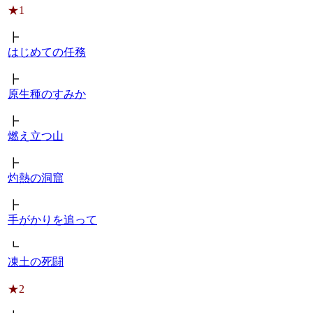
★1
┣
はじめての任務
┣
原生種のすみか
┣
燃え立つ山
┣
灼熱の洞窟
┣
手がかりを追って
┗
凍土の死闘
★2