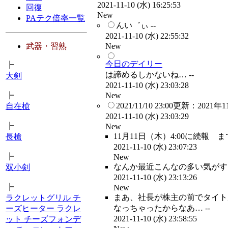
2021-11-10 (水) 16:25:53
回復
New
PAテク倍率一覧
んい゛ぃ --
2021-11-10 (水) 22:55:32
New
武器・習熟
今日のデイリー
┣
は諦めるしかないね… --
大剣
2021-11-10 (水) 23:03:28
New
┣
2021/11/10 23:00更新：202
自在槍
2021-11-10 (水) 23:03:29
┣
New
11月11日（木）4:00に続報 
長槍
2021-11-10 (水) 23:07:23
┣
New
なんか最近こんなの多い気がする
双小剣
2021-11-10 (水) 23:13:26
┣
New
まあ、社長が株主の前でタイト
ラクレットグリル チ
なっちゃったからなあ… --
ーズヒーター ラクレ
2021-11-10 (水) 23:58:55
ット チーズフォンデ