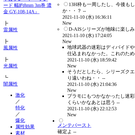
13H枠も一周したし、今後も
ード 幅約8mm 3m巻 濃
か・・？ --
金 GY-108-14A』
2021-11-10 (水) 16:36:11
New
┣
D-AISシリーズが地味に楽しみだ
雷属性
2021-11-10 (水) 17:24:05
New
┣
地球武器の迷彩はディバイドや
風属性
仕込まれなかった。これのために
┣
2021-11-10 (水) 18:59:42
New
光属性
そうだとしたら、シリーズクエ
┗
り遠いわね・・ --
闇属性
2021-11-10 (水) 21:04:36
New
激化
プラモにもつかなかったし迷彩
／
くらいかなあとは思う --
特化
2021-11-10 (水) 22:12:53
／
New
爆化
メンテバースト
属性効果
確定よ --
素材