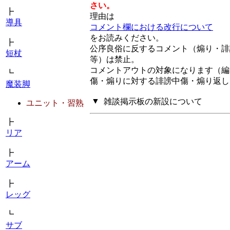
さい。
┣
理由は
導具
コメント欄における改行について
をお読みください。
┣
公序良俗に反するコメント（煽り・誹
短杖
等）は禁止。
コメントアウトの対象になります（編
┗
傷・煽りに対する誹謗中傷・煽り返し
魔装脚
▼
雑談掲示板の新設について
ユニット・習熟
┣
リア
┣
アーム
┣
レッグ
┗
サブ