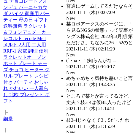
New
ュ チョコレートフォ
普通にゲームしてるだけならそん
ンデュ バーニャカウ
2021-11-11 (木) 00:07:09
ダ ハイジ 家庭用 パー
New
ティー 母の日 ギフト
某ロボアークスのページに、「セ
送料無料 ラクレット
ら見るNGSの状態」って記事
＆フォンデュメーカー
ングス株式会社 2022年3月期
レコルト recolte Melt
ただけさ。ちなみに26：52のとこ
メルト 2人用 二人用
2021-11-11 (木) 02:11:29
RRF-1 家電 調理 便利
New
ラクレットオーブン
(´・ω・｀)知らんがな --
ホットプレート チー
2021-11-11 (木) 09:20:17
ズ チョコ ヒーター グ
New
リル プレート レシピ
めちゃめちゃ気持ち悪いこと言っ
付き パーティ おしゃ
2021-11-11 (木) 19:43:35
れ かわいい 一人暮ら
New
し 北欧 プレゼント ギ
ところで某とか言ってるけど、
フト
丈夫？枝3-4は仮BL入ったけど -
2021-11-11 (木) 21:14:51
┣
New
鋼拳
枝3-4じゃなくて3，5だったわ 枝
2021-11-11 (木) 21:15:39
┣
New