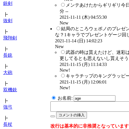
銃剣
メンテあけたからギリギリ今
分 --
┣
2021-11-11 (木) 04:55:30
抜剣
New
結局のところウェポノのプレゼン
┣
な？1キャラでプレゼントゲージ回し
飛翔剣
2021-11-14 (日) 14:02:23
New
┣
武器の時は貰えたけど、迷彩
長銃
更してるとも思えないし貰えそうな
2021-11-15 (月) 11:14:33
┣
New!
大砲
キャラチップのキングラッピー
2021-11-15 (月) 12:06:01
┣
New!
双機銃
お名前:
┣
強弓
┣
長杖
改行は基本的に非推奨となっています