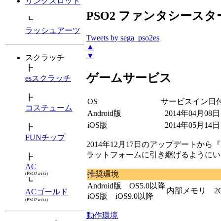
リンクスロット
PSO2 ファンタシースター
┗
ラッシュアーツ
Tweets by sega_pso2es
▲
▼
スクラッチ
┣
ゲームサービス
esスクラッチ
┣
OS
サービスイン日
コスチューム
Android版
2014年04月08日
iOS版
2014年05月14日
┣
FUNチップ
2014年12月17日のアップデートから『
ラットフォームに引き継げるようにい
┣
AC
推奨環境
(PSO2wiki)
┗
Android版 OS5.0以降
内部メモリ 2
ACゴールド
iOS版 iOS9.0以降
(PSO2wiki)
動作環境