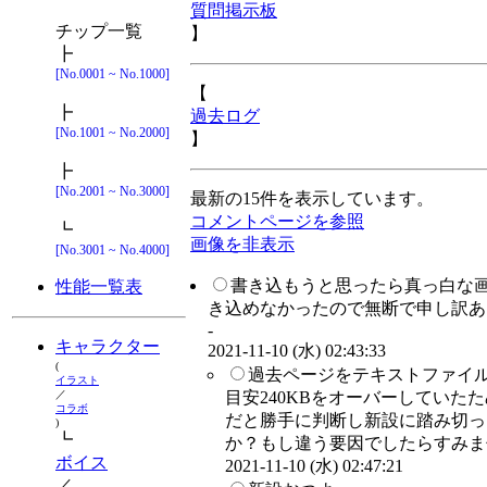
質問掲示板
チップ一覧
】
┣
[No.0001 ~ No.1000]
【
┣
過去ログ
[No.1001 ~ No.2000]
】
┣
[No.2001 ~ No.3000]
最新の15件を表示しています。
コメントページを参照
┗
画像を非表示
[No.3001 ~ No.4000]
書き込もうと思ったら真っ白な
性能一覧表
き込めなかったので無断で申し訳あ
-
キャラクター
2021-11-10 (水) 02:43:33
(
過去ページをテキストファイル
イラスト
目安240KBをオーバーしていた
／
コラボ
だと勝手に判断し新設に踏み切っ
)
┗
か？もし違う要因でしたらすみませ
ボイス
2021-11-10 (水) 02:47:21
／