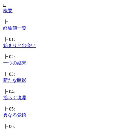
□
概要
┣
経験値一覧
┣ 01:
始まりと出会い
┣ 02:
一つの結末
┣ 03:
新たな暗影
┣ 04:
揺らぐ境界
┣ 05:
異なる覚悟
┣ 06: