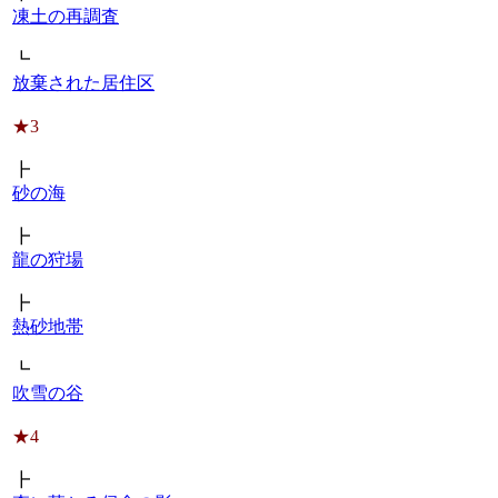
凍土の再調査
┗
放棄された居住区
★3
┣
砂の海
┣
龍の狩場
┣
熱砂地帯
┗
吹雪の谷
★4
┣