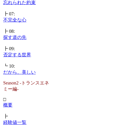
忘れられた約束
┣ 07:
不完全な心
┣ 08:
探す道の先
┣ 09:
否定する世界
┗ 10:
だから、美しい
Season2 -トランスエネ
ミー編-
□
概要
┣
経験値一覧