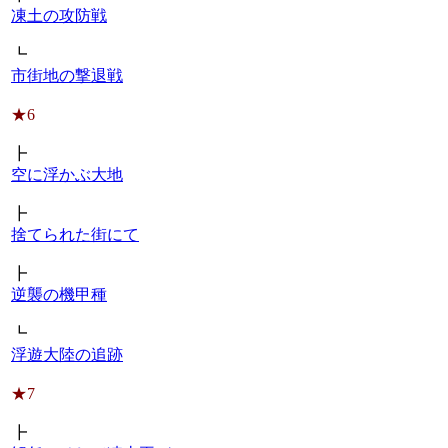
凍土の攻防戦
┗
市街地の撃退戦
★6
┣
空に浮かぶ大地
┣
捨てられた街にて
┣
逆襲の機甲種
┗
浮遊大陸の追跡
★7
┣