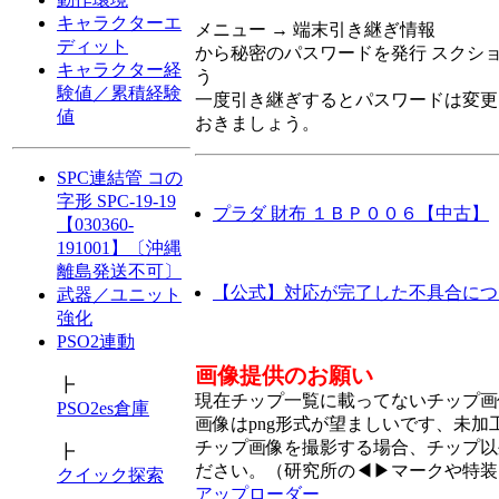
キャラクターエ
メニュー → 端末引き継ぎ情報
ディット
から秘密のパスワードを発行 スクシ
キャラクター経
う
験値／累積経験
一度引き継ぎするとパスワードは変更
値
おきましょう。
SPC連結管 コの
字形 SPC-19-19
プラダ 財布 １ＢＰ００６【中古】
【030360-
191001】〔沖縄
離島発送不可〕
【公式】対応が完了した不具合につ
武器／ユニット
強化
PSO2連動
画像提供のお願い
┣
現在チップ一覧に載ってないチップ画
PSO2es倉庫
画像はpng形式が望ましいです、未
チップ画像を撮影する場合、チップ以
┣
ださい。（研究所の◀▶マークや特装
クイック探索
アップローダー