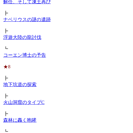
解任、そして凍土再び
┣
ナベリウスの謎の遺跡
┣
浮遊大陸の龍討伐
┗
コーエン博士の予告
★8
┣
地下坑道の探索
┣
火山洞窟のタイプC
┣
森林に轟く咆哮
┗