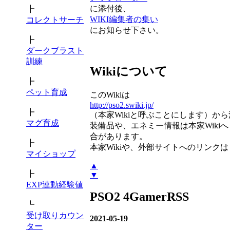
に添付後、
┣
WIKI編集者の集い
コレクトサーチ
にお知らせ下さい。
┣
ダークブラスト
訓練
Wikiについて
┣
ペット育成
このWikiは
http://pso2.swiki.jp/
┣
（本家Wikiと呼ぶことにします）か
マグ育成
装備品や、エネミー情報は本家Wikiへ
合があります。
┣
本家Wikiや、外部サイトへのリンク
マイショップ
▲
┣
▼
EXP連動経験値
PSO2 4GamerRSS
┗
受け取りカウン
2021-05-19
ター