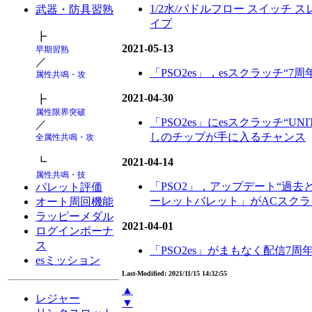
1/2水/パドルフロー スイッチ ス
武器・防具習熟
イプ
┣
2021-05-13
早期習熟
／
「PSO2es」，esスクラッチ“
属性共鳴・攻
2021-04-30
┣
属性限界突破
「PSO2es」にesスクラッチ“UNI
／
しのチップが手に入るチャンス
全属性共鳴・攻
┗
2021-04-14
属性共鳴・技
「PSO2」，アップデート“過去と
パレット評価
ーレットバレット」がACスク
オート周回機能
ラッピーメダル
2021-04-01
ログインボーナ
ス
「PSO2es」がまもなく配信7
esミッション
Last-Modified: 2021/11/15 14:32:55
▲
レジャー
▼