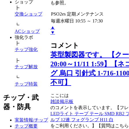
ショップ
も参照。
┣
PSO2es 定期メンテナンス
交換ショップ
毎週水曜日 10:55 ～ 17:30
┗
▲
ACショップ
▼
強化ラボ
┣
コメント
チップ強化
英型製図器です。 【クーポ
┣
20:00～11/11 1:5
チップ解放
グ 烏口 引針式 1-716-
┗
不可】
チップ特装
ここには
チップ・武
雑談掲示板
器・防具
のコメントを表示しています。【フレ
LEDライト テープ テール SMD RB2 フ
ルブ 12連 フォグランプ H11 白
実装情報/チップ
をご利用ください。】【質問はこちら
チップ概要