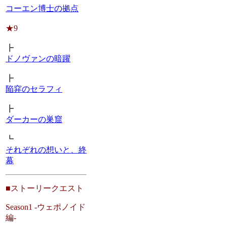
コーエン博士の拠点
★9
┣
ドノヴァンの暗躍
┣
陥穽のセラフィ
┣
ダーカーの巣窟
┗
それぞれの想いと、終
幕
■ストーリークエスト
Season1 -ウェポノイド
編-