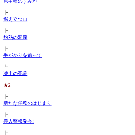
原生種のすみか
┣
燃え立つ山
┣
灼熱の洞窟
┣
手がかりを追って
┗
凍土の死闘
★2
┣
新たな任務のはじまり
┣
侵入警報発令!
┣