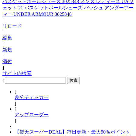
バスケットボールシューズ 3025348 メンズ レディース UAジ
ェット 21 バスケットボールシューズ バッシュ アンダーアー
マー UNDER ARMOUR 3025348
|
リロード
|
編集
|
新規
|
添付
]
サイト内検索
:
[
差分チェッカー
]
[
アップローダー
]
【楽天スーパーDEAL】毎日更新・最大50％ポイント