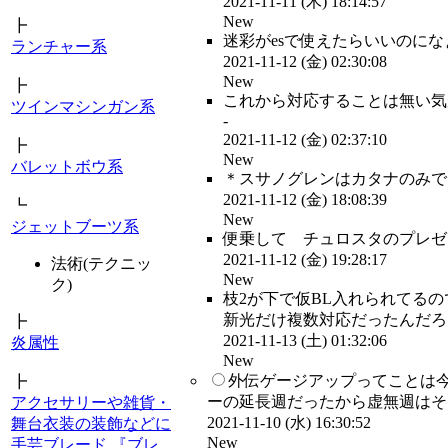
2021-11-11 (木) 18:14:57
New
┣
迷彩がesで使えたらいいのにな
ランチャー系
2021-11-12 (金) 02:30:08
New
┣
これから対応することは無い気
ツインマシンガン系
-
2021-11-12 (金) 02:37:10
┣
New
バレットボウ系
＊スサノグレンはカタナのみでし
2021-11-12 (金) 18:08:39
┗
New
ジェットブーツ系
便乗して チュロスタのプレゼン
2021-11-12 (金) 19:28:17
法術(テクニッ
New
ク)
枝2が下で仮BL入れられてる
新光だけ複数対応だったんだろ… 
┣
2021-11-13 (土) 01:32:06
炎属性
New
外伝ゲージアップってことは
┣
ーの延長週だったから虚無週はそっ
アクセサリーや雑貨・
2021-11-10 (水) 16:30:52
舞台衣装の装飾などに
New
手芸ブレード 『ブレ