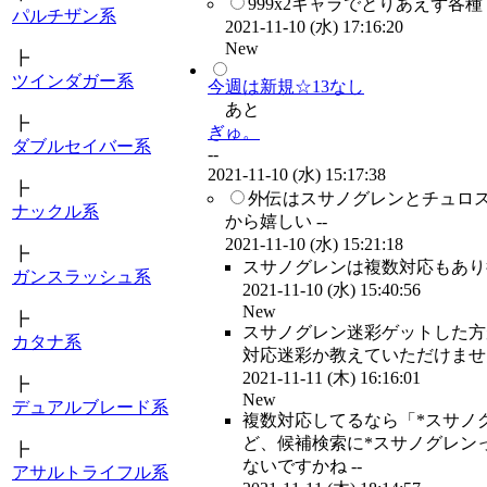
999x2キャラでとりあえず各
パルチザン系
2021-11-10 (水) 17:16:20
New
┣
ツインダガー系
今週は新規☆13なし
あと
┣
ぎゅ。
ダブルセイバー系
--
2021-11-10 (水) 15:17:38
┣
外伝はスサノグレンとチュロ
ナックル系
から嬉しい --
2021-11-10 (水) 15:21:18
┣
スサノグレンは複数対応もあり得
ガンスラッシュ系
2021-11-10 (水) 15:40:56
New
┣
スサノグレン迷彩ゲットした方
カタナ系
対応迷彩か教えていただけません
2021-11-11 (木) 16:16:01
┣
New
デュアルブレード系
複数対応してるなら「*スサノ
ど、候補検索に*スサノグレン
┣
ないですかね --
アサルトライフル系