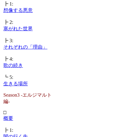
┣ 1:
想像する悪意
┣ 2:
塞がれた世界
┣ 3:
それぞれの「理由」
┣ 4:
歌の続き
┗ 5:
生きる場所
Season3 -エルジマルト
編-
□
概要
┣ 1:
闇の行く先