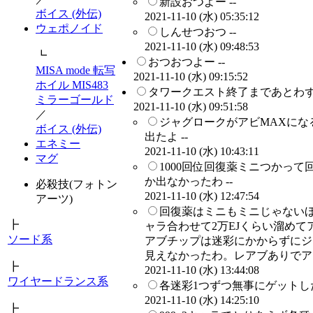
新設おつよー --
ボイス (外伝)
2021-11-10 (水) 05:35:12
ウェポノイド
しんせつおつ --
2021-11-10 (水) 09:48:53
┗
おつおつよー --
MISA mode 転写
2021-11-10 (水) 09:15:52
ホイル MIS483
タワークエスト終了まであとわず
ミラーゴールド
2021-11-10 (水) 09:51:58
／
ジャグロークがアビMAXにな
ボイス (外伝)
出たよ --
エネミー
2021-11-10 (水) 10:43:11
マグ
1000回位回復薬ミニつかって
か出なかったわ --
必殺技(フォトン
2021-11-10 (水) 12:47:54
アーツ)
回復薬はミニもミニじゃない
┣
ャラ合わせて2万EJくらい溜めてア
ソード系
アブチップは迷彩にかからずにジ
見えなかったわ。レアブありでアビ
┣
2021-11-10 (水) 13:44:08
ワイヤードランス系
各迷彩1つずつ無事にゲットした
2021-11-10 (水) 14:25:10
┣