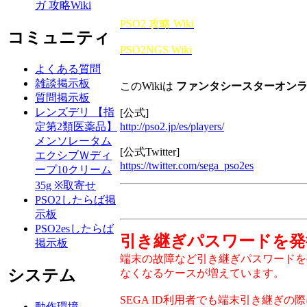
ガ 攻略Wiki
PSO2 攻略 Wiki
コミュニティ
PSO2NGS Wiki
よくある質問
雑談掲示板
このWikiは
ファンタシースターオンライ
質問掲示板
レンズデリ 【指
[公式]
http://pso2.jp/es/players/
定第2類医薬品】
メンソレータム
[公式Twitter]
エクシブＷディ
https://twitter.com/sega_pso2es
ープ10クリーム
35g ※取寄せ
PSO2したらば掲
示板
PSO2esしたらば
引き継ぎパスワードを発
掲示板
端末の故障など引き継ぎパスワードを
システム
なくなるケースが増えています。
SEGA ID利用者でも端末引き継ぎの
動作環境