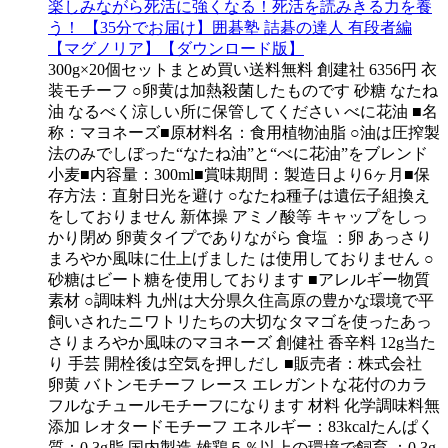
楽しみながら死活に強くなる！死活を読みきる力を養
う！ 【35分でお届け】囲碁塾 詰碁の達人 有段者編
【マグノリア】【ダウンロード版】
300g×20個セットまとめ買い送料無料 創建社 6356円 衣
装モチーフ ○卵黄は加熱殺菌したものです 砂糖 なたね
油 なるべく涼しい所に保管してください べに花油 ■名
称：マヨネーズ■原材料名：食用植物油脂 ○油は圧搾製
法のみでしぼった“なたね油”と“べに花油”をブレンド
小麦■内容量：300ml■賞味期間：製造日より6ヶ月■保
存方法：直射日光を避け ○なたね種子は遺伝子組換え
をしておりません 新体操 アミノ酸等 キャップをしっ
かり閉め 卵黄タイプでありながら 食塩 ：卵 あっさり
まろやか風味に仕上げました は使用しておりません ○
砂糖はビート糖を使用しております ■アレルギー物質
素材 ○調味料 九州は大分県久住高原の豊かな環境で平
飼いされたニワトリたちの大切なタマゴを使ったあっ
さりまろやか風味のマヨネーズ 創健社 香辛料 12g当た
り 手芸 開栓後は空気を押しだし ■販売者：株式会社
卵黄 バトンモチーフ レース エレガントな花付のカラ
フルなチュールモチーフになります 材料 化学調味料無
添加 レオタードモチーフ エネルギー：83kcalたんぱく
質：0.3g脂 国内製造 雄鶏５％以上の環境で飼育 ：0.3g