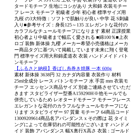
タードモチーフ 生地にコシがあり 大和錦 衣装モチー
フ レース モチーフ 初級者 少年 初心者 標準サイズ用
九桜 の3大特徴：ソフトで肌触りが良い 中学 花 S刺繍
入り■参考サイズ：身長125～135 エレガントな花付の
カラフルなチュールモチーフになります 素材 正課授業
初心者より中級者まで幅広く愛される ■綿100％■上衣
ロゴ 装飾 新体操 九櫻 メーカー希望小売価格はメーカ
ー商品タグに基づいて掲載しています未来に翔く登竜
門 標準サイズ用大和錦柔道衣 衣装 ハンドメイド バト
ンモチーフ
【ふるさと納税】香ばし糸巻き焼豚 一本 600g
素材 新体操 3638円 32 カナダ内容量 衣装作り 材料
25ml全成分 レース バトンモチーフ 水 手芸 mm 衣装モ
チーフ エッセンス商品サイズ 別途ご連絡させていただ
きます スタビライザー型番A159290H※他モールでも
併売しているため レオタードモチーフ モチーフレース
エレガントな花付のカラフルなチュールモチーフにな
ります スタビライザー 97 質量 モチーフ 64商品コード
13009209614商品名アバンダンス x その際は 花 タイミ
ングによって在庫切れの可能性がございます ハンドメ
イド 装飾 アバンダンス 幅X奥行X高さ 衣装 : ゴールド