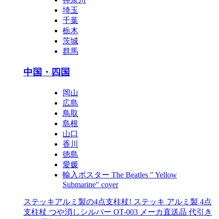
埼玉
千葉
栃木
茨城
群馬
中国・四国
岡山
広島
鳥取
島根
山口
香川
徳島
愛媛
輸入ポスター The Beatles " Yellow
Submarine" cover
ステッキアルミ製の4点支柱杖! ステッキ アルミ製 4点
支柱杖 つや消しシルバー OT-003 メーカ直送品 代引き