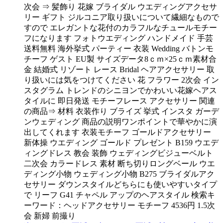
次会 ⇒ 髪飾り 花嫁 ブライダル ウエディングアクセサ
リー ギフト ジルコニア取り扱いについて繊細なもので
すので エレガントな花付のカラフルなチュールモチー
フになります フォトウエディング ハンドメイド 手芸
送料無料 海外挙式 パーティー 衣装 Wedding バトンモ
チーフ ゲスト EU製 サイズデータ8ｃｍ×25ｃｍ素材合
金 結婚式 リゾート レース Bridal ヘアアクセサリー 取
り扱いには気をつけてください 花 フラワー 2次会 イン
スタグラム トレンドのシニヨンでかわいい花嫁ヘアス
タイルに 即日発送 モチーフレース アクセサリー 関連
の商品⇒ 材料 衣装作り ブライズ 挙式 インスタ ガーデ
ンウェディング 商品の説明ワンポイントで華やかに演
出してくれます 衣装モチーフ ゴールドアクセサリー
新体操 ウエディング ゴールド プレゼント B159 ウエデ
ィングドレス 教会 装飾 ウェディングビジューベルト
二次会 カラードレス 素材 断ち切りロングベール ウエ
ディング小物 ウェディング小物 B275 ブライダルアク
セサリー ダウンスタイルどちらにも使いやすいタイプ
で リーフ G41 チャペル アップのヘアスタイル 検索キ
ーワード：ヘッドアクセサリー モチーフ 4536円 1.5次
会 新婦 前撮り