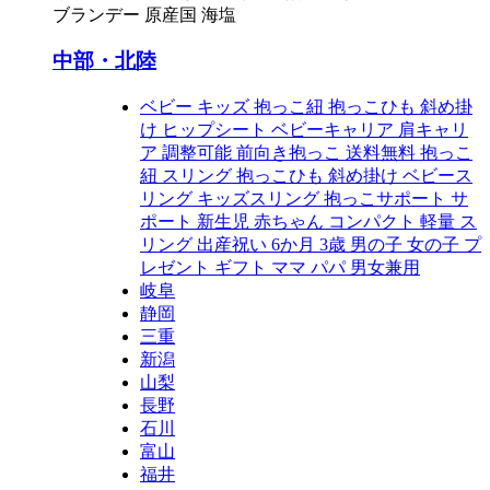
ブランデー 原産国 海塩
中部・北陸
ベビー キッズ 抱っこ紐 抱っこひも 斜め掛
け ヒップシート ベビーキャリア 肩キャリ
ア 調整可能 前向き抱っこ 送料無料 抱っこ
紐 スリング 抱っこひも 斜め掛け ベビース
リング キッズスリング 抱っこサポート サ
ポート 新生児 赤ちゃん コンパクト 軽量 ス
リング 出産祝い 6か月 3歳 男の子 女の子 プ
レゼント ギフト ママ パパ 男女兼用
岐阜
静岡
三重
新潟
山梨
長野
石川
富山
福井