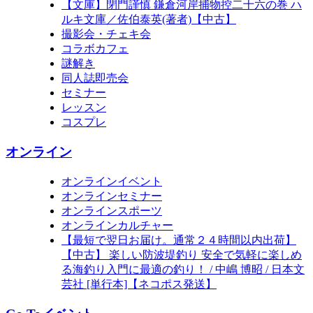
【文庫】閉門謹慎 鎌倉河岸捕物控二十六の巻 ハ
ルキ文庫／佐伯泰英(著者)【中古】
撮影会・チェキ会
コラボカフェ
謎解き
同人誌即売会
セミナー
レッスン
コスプレ
オンライン
オンラインイベント
オンラインセミナー
オンラインスポーツ
オンラインカルチャー
【最短で翌日お届け。通常２４時間以内出荷】
【中古】 楽しい防波堤釣り 安全で気軽に楽しめ
る海釣り入門に最適の釣り！ / 中嶋 博昭 / 日本文
芸社 [単行本]【ネコポス発送】