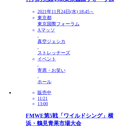
2021年11月24日(水) 18:45～
東京都
東京国際フォーラム
Aマッソ
,
真空ジェシカ
,
ストレッチーズ
イベント
,
寄席・お笑い
,
ホール
販売中
11/21
13:00
FMWE第5戦「ワイルドシング」横
浜・鶴見青果市場大会