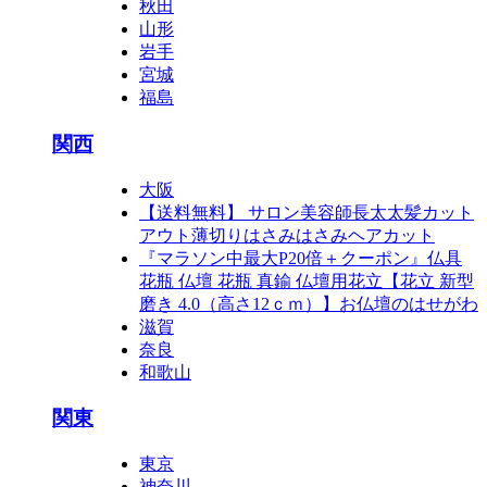
秋田
山形
岩手
宮城
福島
関西
大阪
【送料無料】 サロン美容師長太太髪カット
アウト薄切りはさみはさみヘアカット
『マラソン中最大P20倍＋クーポン』仏具
花瓶 仏壇 花瓶 真鍮 仏壇用花立【花立 新型
磨き 4.0（高さ12ｃｍ）】お仏壇のはせがわ
滋賀
奈良
和歌山
関東
東京
神奈川