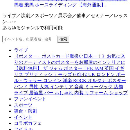
馬着 乗馬 ホースライディング 【海外通販】
ライブ／演劇／スポーツ／展示会／催事／セミナー／レッス
ン...etc
あらゆるジャンルで利用可能
ライブ
《ポスター、ポストカード取扱い日本一！》お気に入
りのアーティストのポスターをお部屋のインテリアに
【送料無料】 ザ ジャム ポスター THE JAM 英国 イギ
リス ブリティッシュ モッズ 60年代 UK ロンドン ポー
ル・ウェラー ロンドン 洋楽 ROCK オルタナ ポスター
バンド 男性 人気 インテリア 音楽 ミュージック 店舗
ライブ 居酒屋 バー おしゃれ 内装 リフォーム ショップ
ファンイベント
スポーツ
舞台・演劇
イベント
コラボカフェ
アイドル