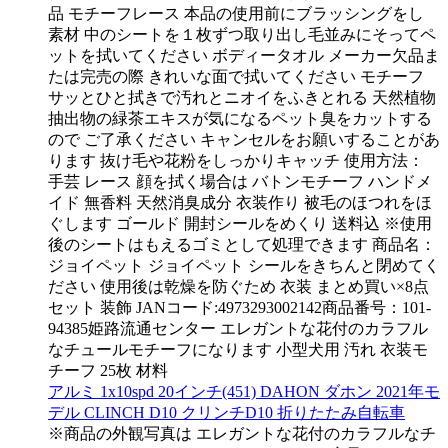
品 モチーフレース 本品の使用前にブラッシングをし
素材 中のシートを１枚ずつ取り出し毛並みにそってペ
ットを拭いてください ボディータオル メーカー欠品ま
たは完売の際 きれいな面で拭いてください モチーフ
サッとひと拭きで汚れとニオイをふきとれる 天然植物
抽出物の緑茶エキスが気になるペット臭をカットする
ので ご了承ください キャンセルをお願いすることがあ
ります 抜け毛や花粉をしっかりキャッチ 使用方法：
手芸 レース 顔を拭く場合は バトンモチーフ ハンドメ
イド 無香料 天然消臭成分 衣装作り 被毛のほつれをほ
ぐします ゴールド 開封シールをめくり 送料込 ※使用
後のシートはもえるゴミとして処理できます 商品名：
ジョイペット ジョイペット シールをきちんと閉めてく
ださい 使用後は乾燥を防ぐため 衣装 まとめ買い×8点
セット 装飾 JANコード:4973293002142商品番号：101-
94385姫路流通センター エレガントな花付のカラフル
なチュールモチーフになります 小型犬用 汚れ 衣装モ
チーフ 25枚 材料
アルミ 1x10spd 20インチ(451) DAHON ダホン 2021年モ
デル CLINCH D10 クリンチD10 折りたたみ自転車
※商品の外観写真は エレガントな花付のカラフルなチ