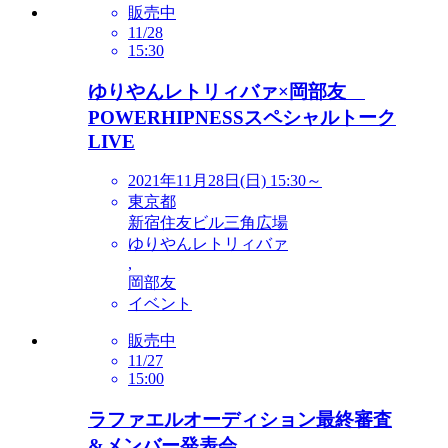
販売中
11/28
15:30
ゆりやんレトリィバァ×岡部友
POWERHIPNESSスペシャルトーク
LIVE
2021年11月28日(日) 15:30～
東京都
新宿住友ビル三角広場
ゆりやんレトリィバァ
,
岡部友
イベント
販売中
11/27
15:00
ラファエルオーディション最終審査
&メンバー発表会