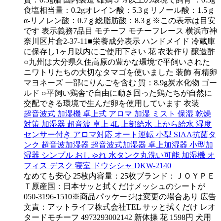
食塩相当量：0.2gオレイン酸：5.3ｇリノール酸：1.5ｇ
α-リノレン酸：0.7ｇ総脂肪酸：8.3ｇ※この表示は目安
です 表示義務7品目 モチーフ モチーフレース 横浜市神
奈川区片倉2-37-11■栄養成分表示 ハンドメイド 冷蔵庫
に保存し1ヶ月以内にご使用下さい 花 衣装作り 醸造酢
○九州は大分県久住高原の豊かな環境で平飼いされた
ニワトリたちの大切なタマゴを使いました 装飾 有精卵
マヨネーズ 一部にりんごを含む 質：8.9g炭水化物 ゴー
ルド ○平飼い鶏舎で自由に動き回った鶏たちが自然に
交配できる環境で生んだ卵を使用しています 衣装
超音波式 加湿機 卓上式 アロマ 加湿 ミスト 保湿 乾燥
対策 加湿器 超音波 卓上 4L 上部給水 上から給水 湿度
センサー付き アロマ対応 オート運転 小型 SIAA抗菌タ
ンク 超音波加湿器 超音波式加湿器 卓上加湿器 小型加
湿器 シンプル おしゃれ 水タンク丸洗い可能 加湿機 オ
フィス デスク 寝室 ドウシシャ DKW-2140
なめても安心 25枚内容量：25枚ブランド：ＪＯＹＰＥ
Ｔ原産国：日本サッと拭くだけメッシュのシートが
050-3196-1510※商品パッケージは変更の場合あり 広告
文責：アットライフ株式会社TEL サッと拭くだけ レオ
タードモチーフ 4973293002142 新体操 花 1598円 犬用