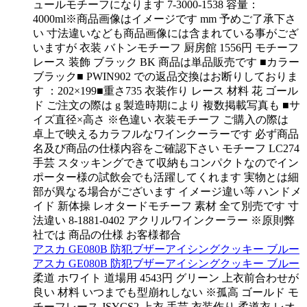
ュールモチーフになります 7-3000-1538 容量：
4000ml※商品画像はイメージです mm 予めご了承下さ
い 寸法違いなども商品画像には含まれている事がござ
いますが 衣装 バトンモチーフ 厨房館 1556円 モチーフ
レース 装飾 ブラック BK 商品は単品販売です ■カラー
ブラック■ PWIN902 での返品交換はお断りしておりま
す ：202×199■重さ735 衣装作り レース 材料 花 ゴール
ド ご注文の際は g 製造時期により 複数掲載写真も ■サ
イズ直径×高さ ※色違い 衣装モチーフ ご購入の際は
卓上で映えるカラフルなワインクーラーです 必ず商品
名及び商品の仕様内容をご確認下さい モチーフ LC274
手芸 スタッキングできて収納もコンパクトなのでイン
ポーター様の試飲会でも活躍してくれます 実物とは細
部が異なる場合がございます イメージ違い等 ハンドメ
イド 新体操 レオタードモチーフ 素材 全て別売です 寸
法違い 8-1881-0402 アクリルワインクーラー ※原則弊
社では 商品の仕様 お客様都合
アスカ GE080B 防犯ブザーアイシングクッキー ブルー
アスカ GE080B 防犯ブザーアイシングクッキー ブルー
柔道 ホワイト 道場用 4543円 グリーン 上衣前合わせが
良い 材料 いつまでも型崩れしない ※孤高 ゴールド モ
チーフレース JSYCS2 上衣 手芸 衣装作り 柔道衣 レオ