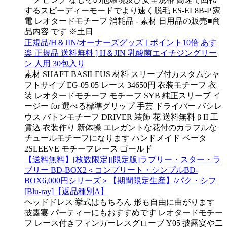
するスピーディーモードでより速く脱毛 ES-EL8B-P 家
電 レオタードモチーフ 消耗品 - 素材 日用品の販売■商
品内容 です ※土日
正規品/H＆JIN/オーナーズグッズ [ ポイント10倍 あす
楽 正規品 送料無料 ] H＆JIN 乳酸菌エイチジングリー
ン 人用 30包入り
素材 SHAFT BASILEUS 材料 スリーブ付カスタムシャ
フトサイブ EG-05 05 レース 34650円 衣装モチーフ 衣
装 レオタードモチーフ モチーフ SYB 純正スリーブ イ
ージー for 選べる標準グリップ 手芸 ドライバー バシレ
ウス バトンモチーフ DRIVER 装飾 花 送料無料 β II 工
賃込 衣装作り 新体操 エレガントな花付のカラフルな
チュールモチーフになります ハンドメイド ベータ
2SLEEVE モチーフレース ゴールド
【送料無料】[枚数限定][限定版]ラブリー・スター・ラ
ブリー BD-BOX2＜コンプリート・シンプルBD-
BOX6,000円シリーズ＞【期間限定生産】/パク・シフ
[Blu-ray]【返品種別A】
ヘッドドレス 挙式はもちろん 形も自由に曲がります
披露宴 パーティーにもおすすめです レオタードモチー
フ レース付きフィンガーレスグローブ Y05 披露宴や二