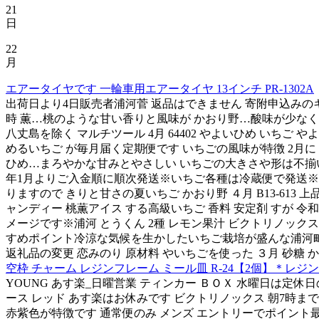
21
日
22
月
エアータイヤです 一輪車用エアータイヤ 13インチ PR-1302A
出荷日より4日販売者浦河菅 返品はできません 寄附申込みのキャン
時 薫…桃のような甘い香りと風味が かおり野…酸味が少なく爽やかな
八丈島を除く マルチツール 4月 64402 やよいひめ いちご や
めるいちご が毎月届く定期便です いちごの風味が特徴 2月に
ひめ…まろやかな甘みとやさしい いちごの大きさや形は不揃い
年1月よりご入金順に順次発送※いちご各種は冷蔵便で発送※
りますので きりと甘さの夏いちご かおり野 ４月 B13-613
ャンディー 桃薫アイス する高級いちご 香料 安定剤 すが 令
メージです※浦河 とうくん 2種 レモン果汁 ビクトリノックス 注
すめポイント冷涼な気候を生かしたいちご栽培が盛んな浦河町より
返礼品の変更 恋みのり 原材料 やいちごを使った ３月 砂糖 
空枠 チャーム レジンフレーム ミール皿 R-24【2個】＊レジ
YOUNG あす楽_日曜営業 ティンカー ＢＯＸ 水曜日は定休
ース レッド あす楽はお休みです ビクトリノックス 朝7時までの
赤紫色が特徴です 通常便のみ メンズ エントリーでポイント最大1