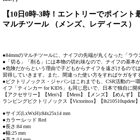
【10日0時-3時！エントリーでポイント最大1
マルチツール （メンズ、レディース）
●84mmのマルチツールに、ナイフの先端が丸くなった「ラ
●「切る」「削る」には本物の切れ味なので、ナイフの基本
●危険だからという理由で子どもからナイフを遠ざけるので
習得していきます。また、間違った使い方をすればケガをす
●ビクトリノックス・ジャパンはこれまでも、CSR活動の
イフ「ティンカー for KIDS」も同じ思いで、日本で独
【アクセサリー】【Men's】【Mens】【メンズ】【めんず】
ランピングビクトリノックス【Victorinox】【lb210510updete
●サイズ(LxWxH):84x25x14 mm
●カラー:レッド Red
●長さ:84 mm
●幅:25 mm
●高さ:14 mm