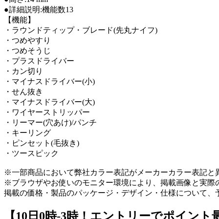
●詳細説明:機能数13
【機能】
・ラウンドティップ・ブレード(先丸ナイフ)
・つめやすり
・つめそうじ
・プラスドライバー
・カン切り
・マイナスドライバー(小)
・せん抜き
・マイナスドライバー(大)
・ワイヤーストリッパー
・リーマー(穴あけ)/パンチ
・キーリング
・ピンセット(毛抜き)
・ツースピック
※一部商品において弊社カラー表記がメーカーカラー表記と
※ブラウザやお使いのモニター環境により、掲載画像と実際
掲載の価格・製品のパッケージ・デザイン・仕様について、
【10日0時-3時！エントリーでポイント最大1