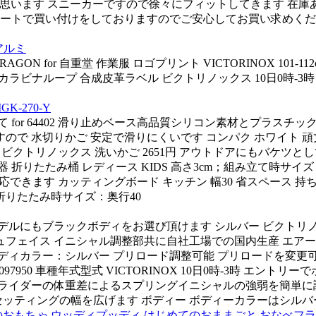
思います スニーカーですので徐々にフィットしてきます 在庫あ
トで買い付けをしておりますのでご安心してお買い求めください 
アルミ
ON for 自重堂 作業服 ロゴプリント VICTORINOX 101-1
カラビナループ 合成皮革ラベル ビクトリノックス 10日0時-3時 ワン
GK-270-Y
for 64402 滑り止めベース高品質シリコン素材とプラスチ
で 水切りかご 安定で滑りにくいです コンパク ホワイト 頑丈
OX ビクトリノックス 洗いかご 2651円 アウトドアにもバケ
食器 折りたたみ桶 レディース KIDS 高さ3cm；組み立て時サイズ
対応できます カッティングボード キッチン 幅30 省スペース 
：折りたたみ時サイズ：奥行40
にもブラックボディをお選び頂けます シルバー ビクトリノックス 
ッシュフェイス イニシャル調整部共に自社工場での国内生産 エアー圧
ボディカラー：シルバー プリロード調整可能 プリロードを変更
097950 車種年式型式 VICTORINOX 10日0時-3時 エン
ーの体重差によるスプリングイニシャルの強弱を簡単に調整できます 
ッティングの幅を広げます ボディー ボディーカラーはシルバー MT-
おもちゃ ウッディプッディ はじめてのおままごと おなべフライパ