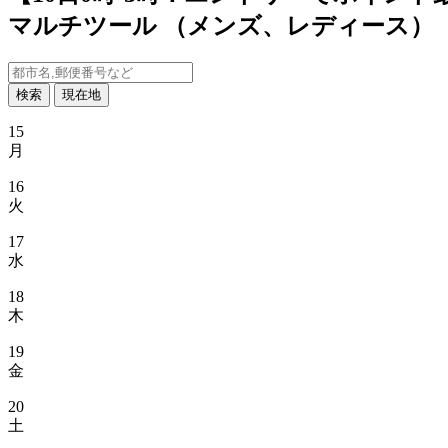
マルチツール （メンズ、レディース）
検索
現在地
15
月
16
火
17
水
18
木
19
金
20
土