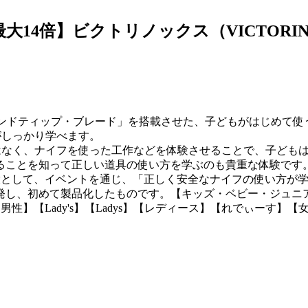
4倍】ビクトリノックス（VICTORINOX） 
ウンドティップ・ブレード」を搭載させた、子どもがはじめて使
がしっかり学べます。
はなく、ナイフを使った工作などを体験させることで、子ども
ることを知って正しい道具の使い方を学ぶのも貴重な体験です
一環として、イベントを通じ、「正しく安全なナイフの使い方が
自に開発し、初めて製品化したものです。【キッズ・ベビー・ジ
【男性】【Lady's】【Ladys】【レディース】【れでぃーす】
】