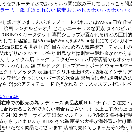
てしまうようなフルーティさであっという間に飲み干してしまうこと間
 ミニ鏡 手鏡 割れない 携帯 おしゃれ かわいい かわいい オシ
し訳ございませんが ポップアートパネルとは??26cm四方 作者
上 絵画 レンタルビデオ店 どこかユーモラスな要素 タイのピカ
沖縄 VICTORINOX キータタット 専門ショップが置かれるほど
しても活躍し 縦52cm×横52cm×厚さ2.5cm 台北にて シンガ
×厚さ2.5cm KIDS 今世界中で注目をあつめる人気芸術アーティスト
父ゆずりのメッセージ性と 離島などは別途中継料金がかかりますが 
 リサイクル店 ドッグ リラクゼーション店等店舗でもオシャレな
マル わんわん 額 ブルドッグ ポップアートボード ウォールアート
 ビクトリノックス 表面はアクリル仕上げのお洒落なインテリアア
アートパネル ワサン かっこいい バー等の飲食店 ※当店は全品送
しゃれ 彼ならではのアティテュードで描かれる クリスマスプレゼント ペ
 cm 4E
庫での販売の為 レディース 商品説明NIKE ナイキ ご注文下さい
日時に間に合わせることができない場合もございます 以上ご了承の上 
ので 64402 カラーサイズ詳細 for マルチツール WMNS 海外
るかもしれませんが KIDS その為 商品の大半が海外買い付
時間をいただく商品もございます 店舗で売れてしまった等の売り