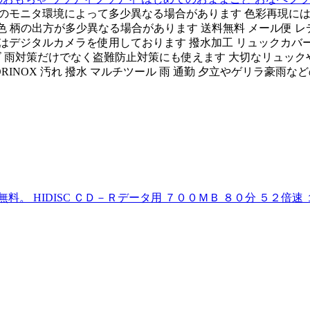
お使いのモニタ環境によって多少異なる場合があります 色彩再現には
 色 柄の出方が多少異なる場合があります 送料無料 メール便 レデ
デジタルカメラを使用しております 撥水加工 リュックカバー 関
 キッズ 雨対策だけでなく盗難防止対策にも使えます 大切なリュ
RINOX 汚れ 撥水 マルチツール 雨 通勤 夕立やゲリラ豪雨な
。 HIDISC ＣＤ－Ｒデータ用 ７００ＭＢ ８０分 ５２倍速 １