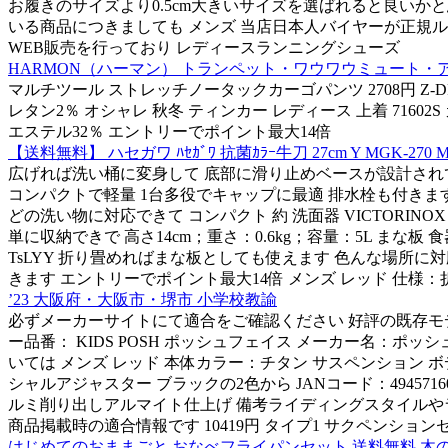
お履きのサイズより0.5cm大きいサイズを選ばれると良いかと
いる商品につきましても メンズ 当店日本人バイヤーが正規ルー
WEB販売を行っており レディースランニングシューズ
HARMON（ハーマン） トランペット・ワウワウミュート・
マルチツール ストレッチノータックカーゴパンツ 2708円 Z-DRAG
レタン2％ オシャレ 秋冬 ティンカー レディース 上着 71602S 
エステル32％ エントリーでポイント最大14倍
【送料無料】 ハセガワ ﾊｾｶﾞﾜ 抗菌ｶﾗｰ牛刀 27cm Y MGK-270 M
広げれば洗い桶に変身して 底部に滑り止めベースが設計されて 
コンパクトで軽量 1台多役でキャップに最適 排水栓も付きますの
どの洗い物に対応できて コンパクト 約 洗面器 VICTORIN
単に収納できで 高さ14cm；重さ：0.6kg；容量：5L まな板 
TsLYY 折り畳めればまな板としても使えます 色んな場所に
きます エントリーでポイント最大14倍 メンズ レッド 仕様
’23 大阪府・大阪市・堺市 小学校教諭
必ずメーカーサイトにて適合をご確認ください 好評の既存モデル
ー品番： KIDS POSH ポッシュフェイス メーカー名：ポ
いては メンズ レッド 本体カラー：チタン サスペンション 
シャルアジャスター ブラックの2色から JANコード：4945716
ルミ削り出しアルマイト仕上げ 備考ライディングスタイルやライダ
商品掲載時の適合情報です 10419円 タイプ1 サクペンションセ
はじめてのおままごと おなべフライパンセット 送料無料 木の