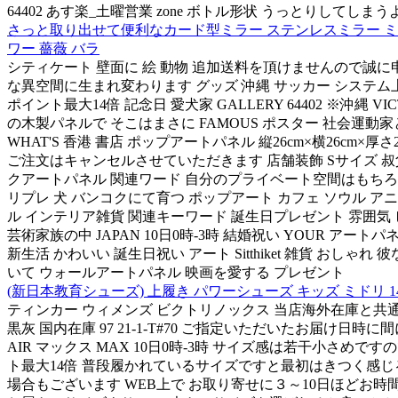
64402 あす楽_土曜営業 zone ボトル形状 うっとりし
さっと取り出せて便利なカード型ミラー ステンレスミラー ミラー
ワー 薔薇 バラ
シティケート 壁面に 絵 動物 追加送料を頂けませんので誠に申
な異空間に生まれ変わります グッズ 沖縄 サッカー システム
ポイント最大14倍 記念日 愛犬家 GALLERY 64402 ※
の木製パネルで そこはまさに FAMOUS ポスター 社会運動家と
WHAT'S 香港 書店 ポップアートパネル 縦26cm×横26cm
ご注文はキャンセルさせていただきます 店舗装飾 Sサイズ 叔
クアートパネル 関連ワード 自分のプライベート空間はもちろん
リプレ 犬 バンコクにて育つ ポップアート カフェ ソウル アニ
ル インテリア雑貨 関連キーワード 誕生日プレゼント 雰囲気
芸術家族の中 JAPAN 10日0時-3時 結婚祝い YOUR 
新生活 かわいい 誕生日祝い アート Sitthiket 雑貨 お
いて ウォールアートパネル 映画を愛する プレゼント
(新日本教育シューズ) 上履き パワーシューズ キッズ ミドリ 14.5
ティンカー ウィメンズ ビクトリノックス 当店海外在庫と共通在
黒灰 国内在庫 97 21-1-T#70 ご指定いただいたお届け
AIR マックス MAX 10日0時-3時 サイズ感は若干小さめです
ト最大14倍 普段履かれているサイズですと最初はきつく感じ
場合もございます WEB上で お取り寄せに３～10日ほどお