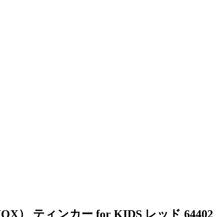
。
ティンカー for KIDS レッド 64402