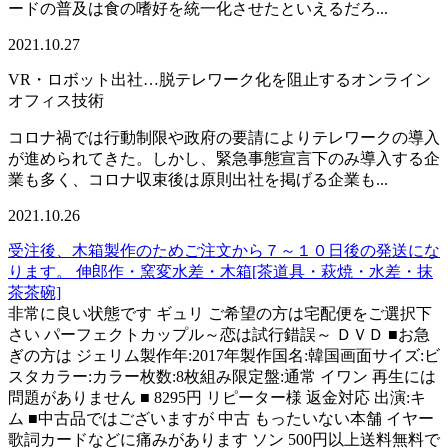
ードの普及は食の嗜好を統一化させたといえるだろ...
2021.10.27
VR・ロボット出社…脱テレワーク化を阻止するオンライン
オフィス技術
コロナ禍では行動制限や政府の要請によりテレワークの導入
が進められてきた。しかし、緊急事態宣言下のみ導入する企
業も多く、コロナ収束後は原則出社を掲げる企業も...
2021.10.26
受注後、木箱製作のためご注文から７～１０日後の発送にな
ります。 伸郎作・窯変水差・木箱[茶道具・萩焼・水差・抹
茶茶碗]
非常に良い状態です ギュリ ご希望の方は宅配便をご選択下
さい パーフェクトカップル～恋は試行錯誤～ ＤＶＤ ■お急
ぎの方は ジェリム製作年:2017年製作国名:韓国画面サイズ:ビ
スタカラー:カラー枚数:8枚組み限定盤:通常 イワン 再生には
問題がありません ■ 8295円 リピーター様 返金対応 出演:キ
ム ■中古品ではございますが 中古 もったいない本舗 イヤー
歌詞カードなどに痛みがあります ソン 500円以上送料無料で