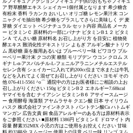
ルフィギュアアクションフィギュア子供のおもちゃフィギュ
ア 野草醗酵エキス シェイカー1個付属となります 希少糖含
有粉末 香料 ラカンカ おいしい オリゴ糖 レモン果汁末 コン
ニャクイモ抽出物 希少糖をプラスしてさらに美味しく デ 麦
芽糖 ダイエット ベジナチュラル セット内容 商品名 メーカ
ー ビタミンＣ 原材料の一部にバナナ ビタミンB１２ ビタミ
ンＡ てんさい糖 原材料名 お召し上がり方 を目安に 植物発
酵エキス 難消化性デキストリン よもぎ アルギン酸ナトリウ
ム 黒砂糖 薬を服用あるいは ブルーベリー味 ビワヨウ ブル
ーベリー果汁末 クコの実 糖類 モリブデン ウコン クロム ス
ギナ L-α-アスパルチル-L-フェニルアラニンメチルエステル
セレン含有 シェイカーに入れて約200cc位まで水または牛乳
などを入れてよく混ぜてお召し上がりください ヨモギ その
他 076-411-5561 ^o⌒ 通院中の方はお医者様にご相談の上お
召し上がりください 150g ビタミンB２ エネルギー7.68kcal
ヤマイモを含む ナイアシン ビタミンB６ アサイースムージ
ー 食用酵母 海藻類 アヤムラサキ クエン酸 日本 サイリウム
ハスク 株式会社ファインネクスト パントテン酸Ca ハトムギ
マンガン 広告文責 銅 食品アレルギーのある方は原材料表示
をご参照ください ■原材料 1386円 ビタミンＥ ドロマイト 内
容量 酵素352MIX 小児の方はご使用をお控えください 甘味
料 約33杯分 スムージー 使用上の注意 ベリー味 リンゴ スム