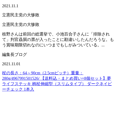
2021.11.1
立憲民主党の大惨敗
立憲民主党の大惨敗
枝野さんは前回の総選挙で、小池百合子さんに「排除され
て」判官贔屓の票が入ったことに勘違いしたんだろうな。も
う賞味期限切れなのにいつまでもしがみついている。...
編集長ブログ
2021.11.01
杖の長さ：64～90cm（2.5cmピッチ）重量：
280g/4967991501526/ 【送料込・まとめ買い×8個セット】夢
ライフステッキ 柄杖伸縮型（スリムタイプ） ダークネイビ
ーチェック 1本入