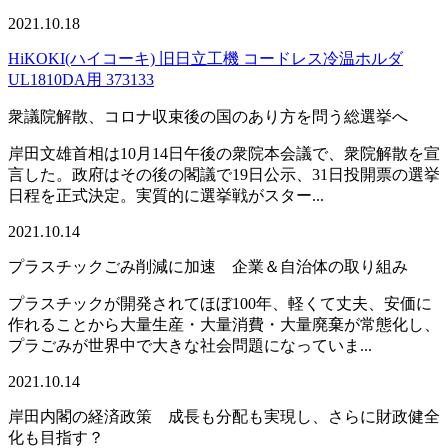
2021.10.18
HiKOKI(ハイコーキ) 旧日立工機 コードレス冷温ホルダ
UL1810DA用 373133
衆議院解散、コロナ収束後の国のあり方を問う総選挙へ
岸田文雄首相は10月14日午後の衆院本会議で、衆院解散を宣
言した。政府はその後の閣議で19日公示、31日投開票の選挙
日程を正式決定。実質的に選挙戦がスター...
2021.10.14
プラスチックごみ削減に加速 企業＆自治体の取り組み
プラスチックが開発されてほぼ100年、軽くて丈夫、安価に
作れることから大量生産・大量消費・大量廃棄が常態化し、
プラごみが世界中で大きな社会問題になっていま...
2021.10.14
岸田内閣の経済政策 成長も分配も実現し、さらに財政健全
化も目指す？