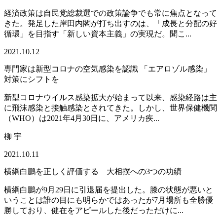
経済政策は自民党総裁選での政策論争でも常に焦点となって
きた。発足した岸田内閣が打ち出すのは、「成長と分配の好
循環」を目指す「新しい資本主義」の実現だ。聞こ...
2021.10.12
専門家は新型コロナの空気感染を認識 「エアロゾル感染」
対策にシフトを
新型コロナウイルス感染拡大が始まって以来、感染経路は主
に飛沫感染と接触感染とされてきた。しかし、世界保健機関
（WHO）は2021年4月30日に、アメリカ疾...
柳 宇
2021.10.11
横綱白鵬を正しく評価する 大相撲への3つの功績
横綱白鵬が9月29日に引退届を提出した。膝の状態が悪いと
いうことは誰の目にも明らかではあったが7月場所も全勝優
勝しており、健在をアピールした後だっただけに...