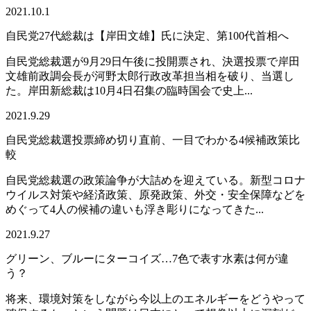
2021.10.1
自民党27代総裁は【岸田文雄】氏に決定、第100代首相へ
自民党総裁選が9月29日午後に投開票され、決選投票で岸田
文雄前政調会長が河野太郎行政改革担当相を破り、当選し
た。岸田新総裁は10月4日召集の臨時国会で史上...
2021.9.29
自民党総裁選投票締め切り直前、一目でわかる4候補政策比
較
自民党総裁選の政策論争が大詰めを迎えている。新型コロナ
ウイルス対策や経済政策、原発政策、外交・安全保障などを
めぐって4人の候補の違いも浮き彫りになってきた...
2021.9.27
グリーン、ブルーにターコイズ…7色で表す水素は何が違
う？
将来、環境対策をしながら今以上のエネルギーをどうやって