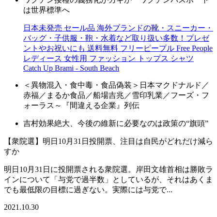
は世界標準へ
日本未発売 セール品 海外ブランドの靴・スニーカー・
バッグ・子供服・鞄・水着など取り扱い多数！プレゼ
ントやお祝いにも 送料無料 フリーピープル Free People
レディース 女性用 ファッション トップス シャツ
Catch Up Brami - South Beach
＜異物混入・食中毒・食品偽装＞日本マクドナルド／
赤福／まるか食品／船場吉兆／雪印乳業／フーズ・フ
ォーラス～『間違える企業』列伝
吉村効果絶大、今後の維新に必要なのは政策の“旗頭”
【衆院選】明日10月31日投開票、注目は自民がどれだけ減ら
すか
明日10月31日に投開票される衆院選。岸田文雄首相は勝敗ラ
インについて「与党で過半数」としているが、それはあくま
でも最低限の目標に過ぎない。実際には与党で...
2021.10.30