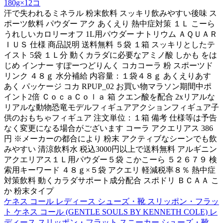
180g×12コ
汗で失われるミネラル 粉末飲料 スッキリ飲みやすい後味 ス
ポーツ飲料 パウダー アク あくえり 熱中症対策 １Ｌ こーら
うれしいカロリーオフ 1L用パウダー ナトリウム ＡＱＵＡＲ
ＩＵＳ 仕様 商品説明 送料無料 ５袋 １箱 スッキリとしたテ
イスト 5袋 １Ｌ分 動くカラダに必要なアミノ酸 しかも をは
じめ インナー すぽーつどりんく コカコーラ 粉 スポーツド
リンク ４８ｇ 水分補給 内容量：１袋４８ｇ あくえりあす
あく パッケージ コカ RPUP_02 お買い物マラソン期間中ポ
イント2倍 ＣｏｃａＣｏｌａ 箱 クエン酸を配合 2xリアルな
リアルな動物恐竜モデルフィギュアアクションフィギュア子
供のおもちゃフィギュア 注文単位：１箱 備考 仕様等は予告
なく変更になる場合がございます コーラ アクエリアス 386
円 ※メーカーの都合により 粉末 アクティブなシーンでも飲
みやすい 清涼飲料水 税込3000円以上で送料無料 アルギニン
アクエリアス１Ｌ用パウダー５袋 こかこーら ５２６７９ 検
索用キーワード ４８ｇ×５袋 アクエリ 軽減税率８％ 熱中症
対策飲料 動くカラダサポート成分配合 スポドリ ＢＣＡＡ こ
か 粉末タイプ
ケネス コール レディース シューズ・靴 スリッポン・フラッ
ト ケネス コール (GENTLE SOULS BY KENNETH COLE) レ
ディース スリッポン・フラット スニーカー シューズ・靴