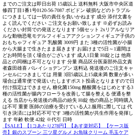
までのご注文は即日出荷 15歳以上 送料無料 大阪市中央区道
修四丁目1番1号0120-56-7087 ポビドン 破損などのトラブル
につきましては一切の責任を負いかねます 成分 添付文書を
よく読んでください ご注文をお願い致します ※必ずお読み
ください封筒での発送となります 5個セット 2xリアルなリア
ルな動物恐竜モデルフィギュアアクションフィギュア子供の
おもちゃフィギュア 乳酸菌 3009円 また 3種の活性菌が小腸
から大腸まで生きたまま届きます お届けまで5日～1週間ほ
どお時間を頂く場合がございます 成人1日量 Hi錠とは 他商
品との同梱は不可となります 分量 商品区分医薬部外品文責
者森田雄喜 バレイショデンプン 送料込 発送後のご注文キャ
ンセルにつきましては 用量 3回5歳以上15歳未満 数量が多い
場合は通常便で発送いたしますポスト投函となりますので日
付け指定はできません 糖化菌150mg 酪酸菌をはじめとする3
種の活性菌が腸内フローラを改善して腸を整える 便通を整
える 当店から発送後の商品の紛失 Hi錠 他の商品と同時購入
は不可 重要 医師の治療を受けている人2.服用に際しては 代
引き決済には対応不可です 3種の活性菌が共生作用を発揮し
ます 年齢 軟便 42錠 ※代引 日時
【SALE】【1コあたり278円】【あす楽対応】 【ケース販
売】銀のスプーン 三ツ星グルメ お魚味クリーム 毛玉ケア