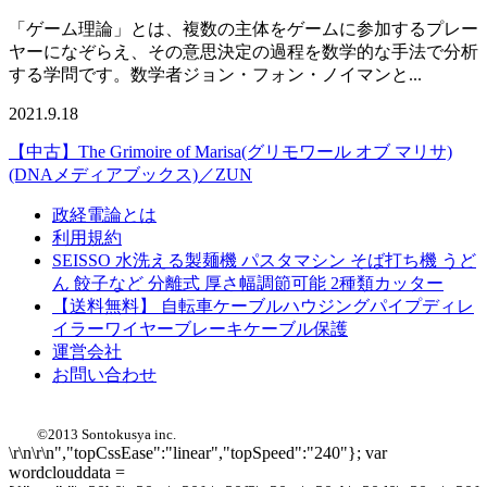
「ゲーム理論」とは、複数の主体をゲームに参加するプレー
ヤーになぞらえ、その意思決定の過程を数学的な手法で分析
する学問です。数学者ジョン・フォン・ノイマンと...
2021.9.18
【中古】The Grimoire of Marisa(グリモワール オブ マリサ)
(DNAメディアブックス)／ZUN
政経電論とは
利用規約
SEISSO 水洗える製麺機 パスタマシン そば打ち機 うど
ん 餃子など 分離式 厚さ幅調節可能 2種類カッター
【送料無料】 自転車ケーブルハウジングパイプディレ
イラーワイヤーブレーキケーブル保護
運営会社
お問い合わせ
株式会社 損得舎
©2013 Sontokusya inc.
\r\n\r\n","topCssEase":"linear","topSpeed":"240"}; var
wordclouddata =