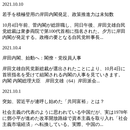
2021.10.10
若手を積極登用の岸田内閣発足、政策推進力は未知数
10月4日午前、菅内閣が総辞職し、同日午後、岸田文雄自民
党総裁は衆参両院で第100代首相に指名された。夕方に岸田
内閣が発足する。政権の要となる自民党幹事長...
2021.10.4
岸田内閣、始動へ：閣僚・党役員人事
岸田文雄自民党新総裁が選出されたことにより、10月4日に
首班指名を受けて組閣される内閣の人事を見ていきます。
内閣 内閣総理大臣 岸田文雄（64）岸田派会...
2021.10.1
突如、習近平が連呼し始めた「共同富裕」とは？
社会主義の代表のように思われている中国だが、実は1978年
に鄧小平が進めた改革開放路線で資本主義を取り入れ「社会
主義市場経済」へ転換している。実際、中国の...