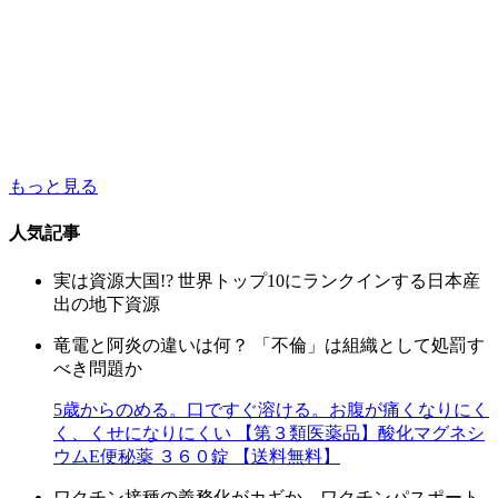
もっと見る
人気記事
実は資源大国!? 世界トップ10にランクインする日本産
出の地下資源
竜電と阿炎の違いは何？ 「不倫」は組織として処罰す
べき問題か
5歳からのめる。口ですぐ溶ける。お腹が痛くなりにく
く、くせになりにくい 【第３類医薬品】酸化マグネシ
ウムE便秘薬 ３６０錠 【送料無料】
ワクチン接種の義務化がカギか ワクチンパスポート