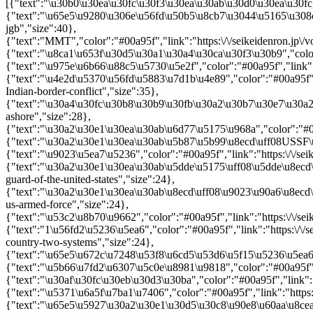
[{"text":"\u30b0\u30ea\u30fc\u30f3\u30ea\u30ab\u30d0\u30ea\u30fc","
{"text":"\u65e5\u9280\u306e\u56fd\u50b5\u8cb7\u3044\u5165\u308c","
jgb","size":40},
{"text":"MMT","color":"#00a95f","link":"https:\/\/seikeidenron.jp\/
{"text":"\u8ca1\u653f\u30d5\u30a1\u30a4\u30ca\u30f3\u30b9","color":
{"text":"\u975e\u6b66\u88c5\u5730\u5e2f","color":"#00a95f","link":"
{"text":"\u4e2d\u5370\u56fd\u5883\u7d1b\u4e89","color":"#00a95f","l
Indian-border-conflict","size":35},
{"text":"\u30a4\u30fc\u30b8\u30b9\u30fb\u30a2\u30b7\u30e7\u30a2","c
ashore","size":28},
{"text":"\u30a2\u30e1\u30ea\u30ab\u6d77\u5175\u968a","color":"#00a9
{"text":"\u30a2\u30e1\u30ea\u30ab\u5b87\u5b99\u8ecd\uff08USSF\uff09
{"text":"\u9023\u5ea7\u5236","color":"#00a95f","link":"https:\/\/seik
{"text":"\u30a2\u30e1\u30ea\u30ab\u5dde\u5175\uff08\u5dde\u8ecd\uff
guard-of-the-united-states","size":24},
{"text":"\u30a2\u30e1\u30ea\u30ab\u8ecd\uff08\u9023\u90a6\u8ecd\uff
us-armed-force","size":24},
{"text":"\u53c2\u8b70\u9662","color":"#00a95f","link":"https:\/
{"text":"1\u56fd2\u5236\u5ea6","color":"#00a95f","link":"https:\/\/s
country-two-systems","size":24},
{"text":"\u65e5\u672c\u7248\u53f8\u6cd5\u53d6\u5f15\u5236\
{"text":"\u5b66\u7fd2\u6307\u5c0e\u8981\u9818","color":"#00
{"text":"\u30af\u30fc\u30eb\u30d3\u30ba","color":"#00a95f","l
{"text":"\u5371\u6a5f\u7ba1\u7406","color":"#00a95f","link":"h
{"text":"\u65e5\u5927\u30a2\u30e1\u30d5\u30c8\u90e8\u60a