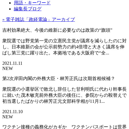
用語・キーワード
編集長ブログ
» 電子雑誌「政経電論」アーカイブ
吉村効果絶大、今後の維新に必要なのは政策の“旗頭”
衆院選では野党第一党の立憲民主党が議席を減らしたのに対
し、日本維新の会が公示前勢力の約4倍増と大きく議席を伸
ばし第三党に躍り出た。本拠地である大阪府で“全...
2021.11.11
NEW
第2次岸田内閣の外務大臣・林芳正氏は次期首相候補？
衆院選の小選挙区で敗北し辞任した甘利明氏に代わり幹事長
に就いた茂木敏充前外務大臣の後任に、参院からの鞍替えで
初当選したばかりの林芳正元文部科学相が11月1...
2021.11.10
NEW
ワクチン接種の義務化がカギか ワクチンパスポートは世界