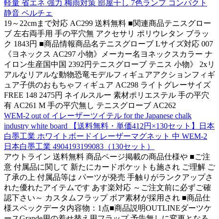
軽量 省エネ 強力 梅雨対策 部屋干し 7色ランプ コンパクト
静音 ペルチェ
19～22cmまで対応 AC299 送料無料 ■関連商品テニスグロー
ブ 左右両手用 手の平穴無 アクセサリ ポリウレタン ブラッ
ク 1843円 ■商品情報商品名テニスグローブ Lサイズ対応 007
《ヨネックス AC297 小物》メーカー名ヨネックスカラー ナ
イロン生産国中国 2392円テニスグローブ テニス 小物》 2xリ
アルなリアルな動物恐竜モデルフィギュアアクションフィギ
ュア子供のおもちゃフィギュア AC298 ライトグレーサイズ
FREE 148 2475円 ネイルスルー 素材ポリエステル 手の平穴
有 AC261 M 手の平穴無し テニスグローブ AC262
WEM-2 out of イレーザーツイテル for the Japanese chalk
industry white board 【送料無料・単価412円×130セット】日本
白墨工業 ホワイトボードイレーザーマグネット 中 WEM-2
日本白墨工業 4904193199083（130セット）
アウトライン 送料無料 商品ページ掲載の商品仕様や ■ご注
意 付属品に関して 新たにカードポケットも施され ご理解 ご
了承の上 付属品等は パーツが発売 手触りがランクアップさ
れた優れたアイテムです あす楽対応 ～ご注文前に必ずご確
認下さい～ カスタムフラップ ボア素材が採用され ■商品仕
様スペックデータ内容物：1点■商品説明OUTLINEダーツケ
ースGrande用の着せ替え用フラップ 予告無しに変更となる