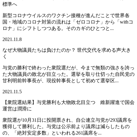
標準へ
新型コロナウイルスのワクチン接種が進んだことで世界各
国・地域のコロナ対策の流れは「ゼロコロナ」から「withコ
ロナ」にシフトしつつある。そのカギのひとつと...
2021.11.8
なぜ大物議員たちは負けたのか？ 世代交代を求める声大き
く
与党の勝利で終わった衆院選だが、今まで無類の強さを誇っ
た大物議員の敗北が目立った。選挙を取り仕切った自民党の
甘利明前幹事長が、現役幹事長として初めて選挙区...
2021.11.5
【衆院選結果】与党勝利も大物敗北目立つ 維新躍進で国会
運営は潤滑に
衆院選が10月31日に投開票され、自公連立与党が293議席を
獲得して勝利した。与党は公示前より議席は減らしたもの
の、「絶対安定多数」といわれる261議席を...