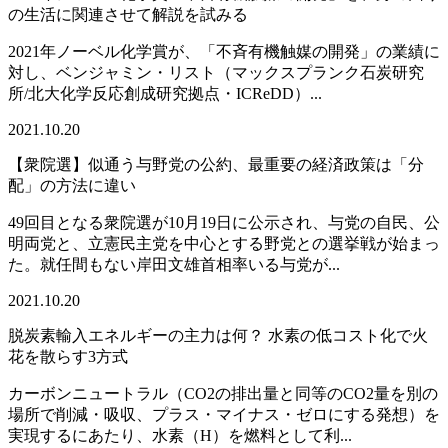
の生活に関連させて解説を試みる
2021年ノーベル化学賞が、「不斉有機触媒の開発」の業績に
対し、ベンジャミン・リスト（マックスプランク石炭研究
所/北大化学反応創成研究拠点・ICReDD）...
2021.10.20
【衆院選】似通う与野党の公約、最重要の経済政策は「分
配」の方法に違い
49回目となる衆院選が10月19日に公示され、与党の自民、公
明両党と、立憲民主党を中心とする野党との選挙戦が始まっ
た。就任間もない岸田文雄首相率いる与党が...
2021.10.20
脱炭素輸入エネルギーの主力は何？ 水素の低コスト化で火
花を散らす3方式
カーボンニュートラル（CO2の排出量と同等のCO2量を別の
場所で削減・吸収、プラス・マイナス・ゼロにする発想）を
実現するにあたり、水素（H）を燃料として利...