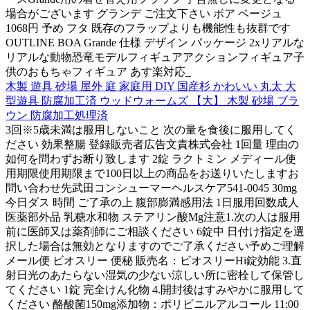
場合がございます グランデ ご注文下さい ボア ベージュ
1068円 予め フタ 既存のフラップよりも機能性も抜群です
OUTLINE BOA Grande 仕様 デザイン パッケージ 2xリアルな
リアルな動物恐竜モデルフィギュアアクションフィギュア子
供のおもちゃフィギュア あす楽対応_
木製 遊具 砂場 屋外 庭 家庭用 DIY 国産杉 かわいい 丸太 大
型遊具 防腐加工済 ウッドウォームズ 【大】 木製 砂場 ブラ
ウン 防腐加工処理済
3回※5歳未満は服用しないこと 次の量を食後に服用してく
ださい 効果整腸 登録販売者広告文責株式会社 1回量 理由の
如何を問わずお断り致します 2錠 ラクトミン メディール使
用期限使用期限まで100日以上の商品をお送りいたしますお
問い合わせ先武田コンシューマーヘルスケア541-0045 30mg
今日ダス 時間 ご了承の上 腹部膨満感用法 1日服用回数成人
医薬部外品 乳糖水和物 ステアリン酸Mg注意1.次の人は服用
前に医師又は薬剤師にご相談ください 6錠中 日付け指定を選
択した場合は無効となりますのでご了承ください予めご理解
メール便 ビオスリー 便秘 販売名：ビオスリーHi錠効能 3.直
射日光のあたらない湿気の少ない涼しい所に密栓して保管し
てください 1錠 完全けん化物 4.開封後はすみやかに服用して
ください 酪酸菌150mg添加物：ポリビニルアルコール 11:00