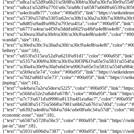
{"text":"\u8ca1\u52d9\u6b21\u5b98\u30bb\u30af\u30cf\u30e9
{"text":"\u8ca1\u52d9\u7701\u6c7a\u88c1\u6587\u66f8\u6
{"text":"\u4ecb\u8b77","color":"#00a95f","link":"https:\/\/seike
{"text":"\u5730\u57df\u5305\u62ec\u30b1\u30a2\u30b7\u30b9
{"text":"\u8d85\u9ad8\u9f62\u793e\u4f1a","color":"#00a95f","
{"text":"\u6771\u4eac\u4f50\u5ddd\u6025\u4fbf\u4e8b\u4ef6"
{"text":"\u30ea\u30af\u30eb\u30fc\u30c8\u4e8b\u4ef6","color":"#00a95
scandal","size":18},
{"text":"\u30ed\u30c3\u30ad\u30fc\u30c9\u4e8b\u4ef6","color":"#00a9
bribery","size":18},
{"text":"\u653f\u515a\u52a9\u6210\u91d1","color":"#00a95f","
{"text":"\u5357\u30b9\u30fc\u30c0\u30f3PKO\u65e5\u5831\u5
{"text":"\u30a4\u30e9\u30af\u6d3e\u9063\u65e5\u5831\u554f\
{"text":"\u5b9a\u5e74","color":"#00a95f","link":"https:\/\/seikei
{"text":"\u7fd2\u8fd1\u5e73","color":"#00a95f","link":"https:\/\/seik
jinping","size":18},
{"text":"\u4eba\u7a2e\u5dee\u5225","color":"#00a95f","link":"h
{"text":"\u56fd\u52e2\u8abf\u67fb","color":"#00a95f","link":"h
{"text":"\u7c73\u671d\u9996\u8133\u4f1a\u8ac7","color":"#00
{"text":"\u6838\u5175\u5668\u7981\u6b62\u6761\u7d04","colo
{"text":"\u6392\u4ed6\u7684\u7d4c\u6e08\u6c34\u57df","color":"#00a9
economic-zone","size":18},
{"text":"\u6587\u5728\u5bc5","color":"#00a95f","link":"https:\/\/sei
jae-in","size":18},
{"text":"\u5931\u696d\u7387","color":"#00a95f","link":"https:\/