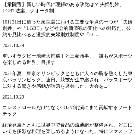
【衆院選】新しい時代に理解のある政党は？ 夫婦別姓、
LGBT法案、クオータ制
10月31日に迫った衆院選における主要な争点の一つが「夫婦
別姓」や「LGBT」など社会的価値観の変化への対応だ。公
約を見比べると選択的夫婦別姓制度や「LG...
2021.10.29
車いすラグビー池崎大輔選手と三菱商事、「誰もがスポーツ
を楽しめる世界」目指す
2021年夏、東京オリンピックとともに人々の胸を熱くした東
京パラリンピック。連日、競技が生中継され、パラスポーツ
に対する驚きや感動が話題を席巻した。大会を...
2021.10.29
コレステロールだけでなくCO2の削減にまで貢献するフード
テック
経済発展とともに世界中で食品の流通網が整備され、どこに
いても多彩な料理を楽しめるようになった。特にファストフ