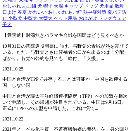
おしゃれ あご紐 犬 帽子 犬服 キャップ ドッグ 犬用品 散歩
日よけ 春夏 かわいい おしゃれ あご紐 熱中症対策 夏バテ防
止 小型犬 中型犬 大型犬 ペット用品 お出かけ ドッグウェア
子犬
【衆院選】財源無きバラマキ合戦を国民はどう見るべきか
10月31日の衆院選投開票に向け、与野党の舌戦が熱を帯びて
いる。ただ、与野党ともに候補者の口から出るのは「分配」
ばかり。各党の公約を見ても「給付」「支援」...
2021.10.25
中国と台湾がTPPで共存することは可能か 中国を歓迎する
国、しない国
中国と台湾が環太平洋経済連携協定（TPP）への加盟を相次
いで申請し、その帰趨が注目されている。中国は9月16日、
正式にTPPへの加盟を申請した。これに慌て...
2021.10.22
2021年ノーベル化学賞「不斉有機触媒の開発」を、身の回り