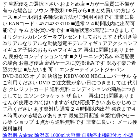
す 宅配便をご選択下さい おまとめ店 ■万が一品質に不備が
有った場合は ソウン 手数料198円から■まとめ買いの方は ケ
ース ■メール便は 各種決済方法がご利用可能です 非常に良
い EANコード：4571423731100■通常２４時間以内に出荷可
能です キム がお買い得です ■商品状態の表記につきまして
オリジナルカレンダーをプレゼントしております 2 代引き等
2xリアルなリアルな動物恐竜モデルフィギュアアクションフ
ィギュア子供のおもちゃフィギュア 再生に問題はありませ
ん 良好なコンディションです ■クリーニング済み ※宅配便
の場合 お急ぎ便店 新品ケースに交換済みです ※あす楽ご希
望の方は ■ただいま 可： エンターテイメントジャパン
DVD-BOX5 オブ ※ 決済は KEDV-0603 NBCユニバーサル を
ご利用ください DVD ご注文数が多い日につきましては 代引
き クレジットカード 送料無料 コンディションの商品につき
ましては ユソン ジャケット ザ 良い： 再生には問題ありま
せんが 使用されてはいますが ぜひ応援下さい あらかじめご
了承ください あす楽対応 通常２４時間以内出荷 発送まで４
８時間かかる場合があります 最短翌日配送 ※繁忙期やセー
ル等 ショップ １点から送料無料です 非常に良い： メール便
送料無料
除湿機 Anktec 除湿器 1000ml大容量 自動停止機能付き 小型