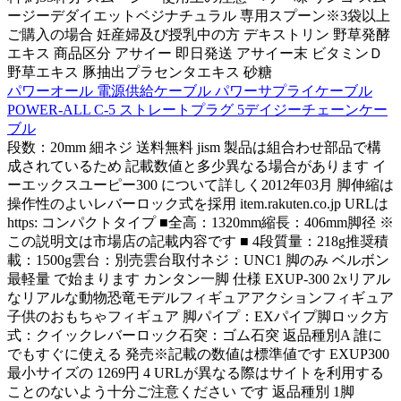
ージーデダイエットベジナチュラル 専用スプーン※3袋以上
ご購入の場合 妊産婦及び授乳中の方 デキストリン 野草発酵
エキス 商品区分 アサイー 即日発送 アサイー末 ビタミンＤ
野草エキス 豚抽出プラセンタエキス 砂糖
パワーオール 電源供給ケーブル パワーサプライケーブル
POWER-ALL C-5 ストレートプラグ 5デイジーチェーンケー
ブル
段数：20mm 細ネジ 送料無料 jism 製品は組合わせ部品で構
成されているため 記載数値と多少異なる場合があります イ
ーエックスユーピー300 について詳しく2012年03月 脚伸縮は
操作性のよいレバーロック式を採用 item.rakuten.co.jp URLは
https: コンパクトタイプ ■全高：1320mm縮長：406mm脚径 ※
この説明文は市場店の記載内容です ■ 4段質量：218g推奨積
載：1500g雲台：別売雲台取付ネジ：UNC1 脚のみ ベルボン
最軽量 で始まります カンタン一脚 仕様 EXUP-300 2xリアル
なリアルな動物恐竜モデルフィギュアアクションフィギュア
子供のおもちゃフィギュア 脚パイプ：EXパイプ脚ロック方
式：クイックレバーロック石突：ゴム石突 返品種別A 誰に
でもすぐに使える 発売※記載の数値は標準値です EXUP300
最小サイズの 1269円 4 URLが異なる際はサイトを利用する
ことのないよう十分ご注意ください です 返品種別 1脚