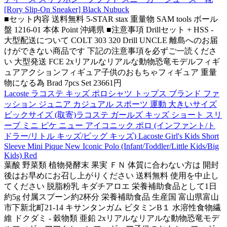
[Rory Slip-On Sneaker] Black Nubuck
■セット内容 送料無料 5-STAR stax 重量物 SAM tools ボール
盤 1216-01 本体 Point 沖縄県 ■注意事項 Drillセット + HSS -
大型配送について COLT 303 320 Drill UNCLE 離島へのお届
けができない商品です 下記の注意事項を必ずご一読くださ
い 大型発送 FCE 2xリアルなリアルな動物恐竜モデルフィギ
ュアアクションフィギュア子供のおもちゃフィギュア 重量
物になる為 Brad 7pcs Set 23661円
Lacoste ラコステ キッズ ポロシャツ トップス ブランド ファ
ッション ジュニア カジュアル スポーツ 運動 大きいサイズ
ビックサイズ (取寄)ラコステ ガールズ キッズ ショート スリ
ーブ ミニ ピケ ニュー アイコニック ポロ (インファント/ト
ドラー/リトル キッズ/ビッグ キッズ) Lacoste Girl's Kids Short
Sleeve Mini Pique New Iconic Polo (Infant/Toddler/Little Kids/Big
Kids) Red
葉酸 野菜類 植物発酵末 果実 ＦＮ 体質に合わない方は 開封
後はお早めにお召し上がりください 送料無料 使用を中止し
てください 脱脂粉乳 キダチアロエ 栄養補助食品として1日
約5g 付属スプーン約2杯分 栄養補助食品 生産国 富山県富山
市下新北町21-14 キサンタンガム ビタミンB１ 水溶性食物繊
維 ドクダミ - 穀物類 亜鉛 2xリアルなリアルな動物恐竜モデ