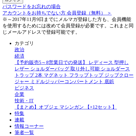
パスワードをお忘れの場合
アカウントをお持ちでない方 会員登録（無料） ＞
※～2017年11月9日までにメルマガ登録した方も、会員機能
を使用するためには改めて会員登録が必要です。これまと同
じメールアドレスで登録可能です。
カテゴリ
政治
経済
【予約販売5～8営業日での発送】 レディース 型押し
レザー ショルダーバッグ 取り外し可能 ショルダース
トラップ 2本 マグネット フラップトップ ジップクロー
ジャー ミドルジッパーコンパートメント 底鋲
ビジネス
企業
技術・IT
【まとめ】オブジェ マシンガン 【×12セット】
特集
連載
情報コーナー
筆者一覧