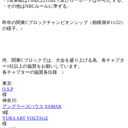
・2名乗船は13ft以上(12f以下及びローボートは不可)とする。
・その他はNBCルールに準ずる。
昨年の関東Cブロックチャンピオンシップ（相模湖＠11/22）
の様子。↓
尚、関東Cブロックでは、大会を盛り上げる為、各チャプタ
ー1社以上の協賛をお願いしています。
各チャプターの協賛各位様 ↓
東京:
O.S.P
様
神奈川:
アングラーズハウス YAMAK
I様、
YURA ART VOLTAGE
様