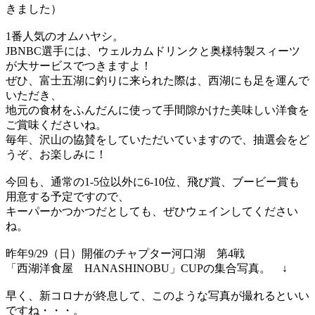
きました）
1番人気のオムハヤシ。
JBNBC選手には、ウェルカムドリンクと奥様特製スィーツ
が大サービスでつきますよ！
ぜひ、富士五湖に釣りに来られた際は、西湖にも足を運んで
いただき、
地元の食材をふんだんに使って手間隙かけた美味しい洋食を
ご賞味くださいね。
毎年、沢山の協賛をしていただいていますので、抽選会をど
うぞ、お楽しみに！
今回も、通常の1-5位以外に6-10位、飛び賞、ブービー賞も
用意する予定ですので、
キーパーかつかつだとしても、ぜひウェインしてください
ね。
昨年9/29（日）開催のチャプター河口湖 第4戦
「西湖洋食屋 HANASHINOBU」CUPの集合写真。 ↓
早く、新コロナが終息して、このような写真が撮れるといい
ですね・・・。