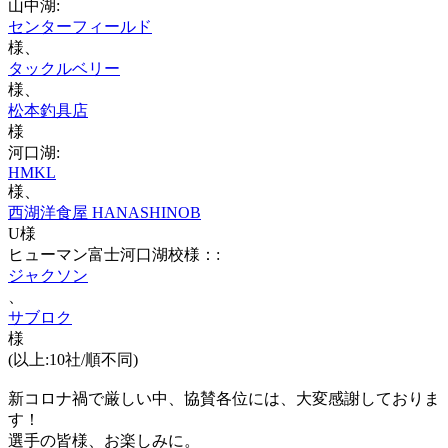
山中湖:
センターフィールド
様、
タックルベリー
様、
松本釣具店
様
河口湖:
HMKL
様、
西湖洋食屋 HANASHINOB
U様
ヒューマン富士河口湖校様：:
ジャクソン
、
サブロク
様
(以上:10社/順不同)
新コロナ禍で厳しい中、協賛各位には、大変感謝しておりま
す！
選手の皆様、お楽しみに。