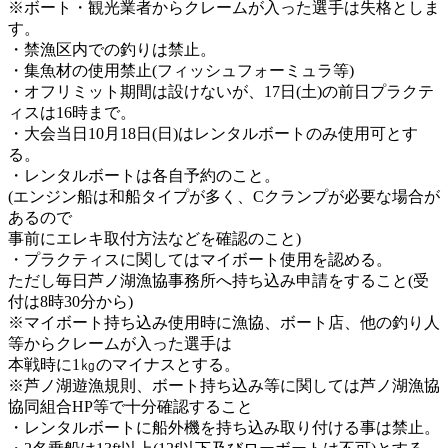
※ボート・観光業者からクレームが入った選手は失格としま
す。
・禁漁区内での釣りは禁止。
・集魚材の使用禁止(フィッシュフォーミュラ等)
・オフリミット期間は設けないが、17日(土)の前日プラクテ
ィスは16時まで。
・大会当日10月18日(日)はレンタルボートのみ使用可とす
る。
・レンタルボートは各自予約のこと。
(エンジン船は和船タイプが多く、Cクランプが必要な場合が
あるので
事前にエレキ取付方法などを確認のこと)
・プラクティスに関してはマイボート使用を認める。
ただし毎日芦ノ湖漁協事務所へ持ち込み申請をすること(受
付は8時30分から)
※マイボート持ち込み使用時に漁協、ボート店、他の釣り人
等からクレームが入った選手は
本戦時に1㎏のマイナスとする。
※芦ノ湖遊漁規則、ボート持ち込み等に関しては芦ノ湖漁協
協同組合HP等で十分確認すること
・レンタルボートに船外機を持ち込み取り付ける事は禁止。