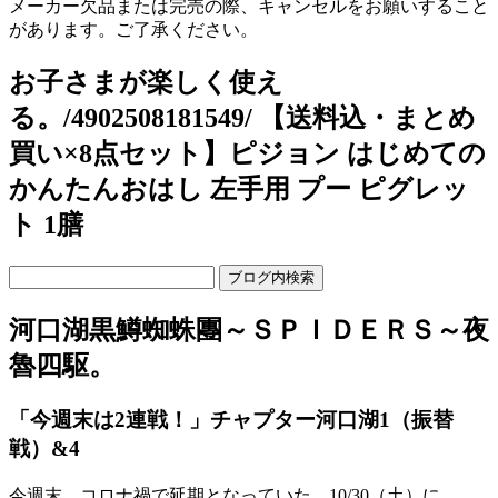
メーカー欠品または完売の際、キャンセルをお願いすること
があります。ご了承ください。
お子さまが楽しく使え
る。/4902508181549/ 【送料込・まとめ
買い×8点セット】ピジョン はじめての
かんたんおはし 左手用 プー ピグレッ
ト 1膳
河口湖黒鱒蜘蛛團～ＳＰＩＤＥＲＳ～夜
魯四駆。
「今週末は2連戦！」チャプター河口湖1（振替
戦）&4
今週末、コロナ禍で延期となっていた 10/30（土）に