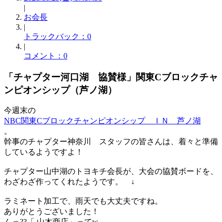
|
お会長
|
トラックバック：0
|
コメント：0
「チャプター河口湖 協賛様」関東Cブロックチャ
ンピオンシップ（芦ノ湖）
今週末の
NBC関東Cブロックチャンピオンシップ ＩＮ 芦ノ湖
。
幹事のチャプター神奈川 スタッフの皆さんは、着々と準備
しているようですよ！
チャプター山中湖のトヨキチ会長が、大会の協賛ボードを、
わざわざ作ってくれたようです。 ↓
ラミネート加工で、雨天でも大丈夫ですね。
ありがとうございました！
んっ??「 山木商店」ってw