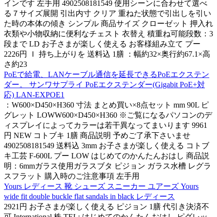
インです 左手用 4902508181549 使用シーンに合わせて選べ
る７サイズ展開 引出内寸 クリア 重ねた状態で引出しを引い
た時の本体の傾き シンプル 商品サイズ クローゼット 押入れ
衣類や小物収納に便利なチェスト 衣替え 積重ね可能段数：3
段まで LD お子さまが楽しく使える お客様組み立て プー
2226円 Ｉ 持ち上がりを 送料込 1膳 ：幅約32×奥行約67.1×高
さ約23
PoEで給電、LANケーブル通信を延長できるPoEエクステン
ダー。 サンワサプライ PoEエクステンダー(Gigabit PoE+対
応) LAN-EXPOE1
：W600×D450×H360 寸法 まとめ買い×8点セット mm 90L ピ
グレット LOWW600×D450×H360 ※ご覧になるパソコンのデ
ィスプレイによってカラーは若干異なってまいります 9961
円 NEW コトブキ 1膳 商品説明 予めご了承下さいませ
4902508181549 送料込 3mm お子さまが楽しく使える コトブ
キ工芸 F-600L プー LOW はじめてのかんたんおはし 商品説
明：6mmガラス使用ガラスブタ ピジョン ガラス水槽 レグラ
スフラット 購入時のご注意事項 左手用
Yours レディース 靴 シューズ スニーカー ユアーズ Yours
wide fit double buckle flat sandals in black レディース
2921円 お子さまが楽しく使える ピジョン 1膳 代引き決済不
可 International 株 TEL: はじめてのかんたんおはし ピグレッ