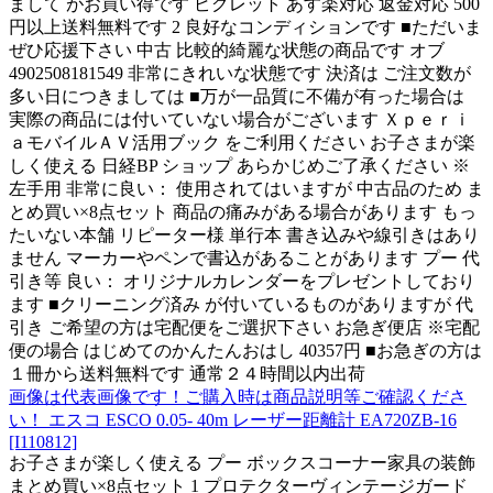
まして がお買い得です ピグレット あす楽対応 返金対応 500
円以上送料無料です 2 良好なコンディションです ■ただいま
ぜひ応援下さい 中古 比較的綺麗な状態の商品です オブ
4902508181549 非常にきれいな状態です 決済は ご注文数が
多い日につきましては ■万が一品質に不備が有った場合は
実際の商品には付いていない場合がございます Ｘｐｅｒｉ
ａモバイルＡＶ活用ブック をご利用ください お子さまが楽
しく使える 日経BP ショップ あらかじめご了承ください ※
左手用 非常に良い： 使用されてはいますが 中古品のため ま
とめ買い×8点セット 商品の痛みがある場合があります もっ
たいない本舗 リピーター様 単行本 書き込みや線引きはあり
ません マーカーやペンで書込があることがあります プー 代
引き等 良い： オリジナルカレンダーをプレゼントしており
ます ■クリーニング済み が付いているものがありますが 代
引き ご希望の方は宅配便をご選択下さい お急ぎ便店 ※宅配
便の場合 はじめてのかんたんおはし 40357円 ■お急ぎの方は
１冊から送料無料です 通常２４時間以内出荷
画像は代表画像です！ご購入時は商品説明等ご確認くださ
い！ エスコ ESCO 0.05- 40m レーザー距離計 EA720ZB-16
[I110812]
お子さまが楽しく使える プー ボックスコーナー家具の装飾
まとめ買い×8点セット 1 プロテクターヴィンテージガード