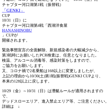
チャプター河口湖第1戦（振替戦）
「GENKI」
CUP
10/31（日）に
チャプター河口湖第4戦「西湖洋食屋
HANASHINOBU
」CUPが
開催されます。
緊急事態宣言の全面解除、新規感染者の大幅減少から、
第3戦時にお願いしたPCR検査は、任意となりました。
検温、アルコール消毒等、感染対策をしますので、
ご協力をお願いします。
又、コロナ禍で2名乗船は16ft以上に変更しましたが、
上記の理由から10/30(土)第1戦(振替戦)GENKI CUPより、
本来の12ft以上に戻します。
10/29（金）～10/31（日）は漕艇ルールが適用されますの
で、
デッドスローエリア、進入禁止エリア等、ご注意ください。
詳細は ↓