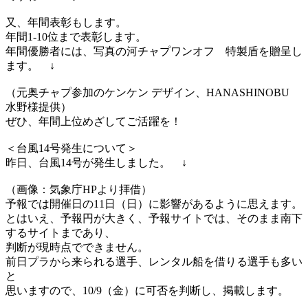
又、年間表彰もします。
年間1-10位まで表彰します。
年間優勝者には、写真の河チャプワンオフ 特製盾を贈呈し
ます。 ↓
（元奥チャプ参加のケンケン デザイン、HANASHINOBU
水野様提供）
ぜひ、年間上位めざしてご活躍を！
＜台風14号発生について＞
昨日、台風14号が発生しました。 ↓
（画像：気象庁HPより拝借）
予報では開催日の11日（日）に影響があるように思えます。
とはいえ、予報円が大きく、予報サイトでは、そのまま南下
するサイトまであり、
判断が現時点でできません。
前日プラから来られる選手、レンタル船を借りる選手も多い
と
思いますので、10/9（金）に可否を判断し、掲載します。