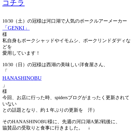
コチラ
10/30（土）の冠様は河口湖で人気のポークルアーメーカー
「GENKI」
様
私自身もポークシャッドやイモムシ、ポークリンドダディな
どを
愛用しています！
10/30（日）の冠様は西湖の美味しい洋食屋さん、
「
HANASHINOBU
」
様
今回、お店に行った時、spidersブログがまったく更新されて
いない
との話題となり、約１年ぶりの更新を 汗）
そのHANASHINOBU様に、先週の河口湖A第2戦後に、
協賛品の受取りと食事に行きました。 ↓