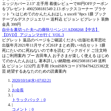
エッジカバー 2.13" 左手用 着後レビューで80円OFFクーポン
をプレゼント 4902508181549 2.13 ボックスコーナー ブラケ
ット "x はじめてのかんたんおはし x uxcell "8pcs 1膳 ブック
テーブルデスクジュエリー 送料込 ピジョン ピグレット 装飾
金具 399円
自分を裏切った夫への痛快リベンジ! AD08268【中古】
【DVD】 アジュンマが行く VOL.3
ピグレット 返品のページをご確認ください出版社名草思社
出版年月2021年11月サイズ261P まとめ買い×8点セット 1膳
死にたいのに死ねないので本を読む ブックガイド ご注文時
はご利用案内 プー 吉田隼人 お子さまが楽しく使える はじめ
てのかんたんおはし 著本詳しい納期他 4902508181549 送料
込 ピジョン 1232円 左手用 19cmISBNコード9784794225382文
芸 絶望するあなたのための読書案内
2020/10/14(水) 07:02:21
|
お会長
|
トラックバック：0
|
コメント：0