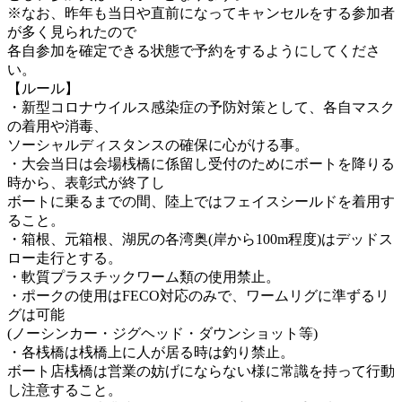
※なお、昨年も当日や直前になってキャンセルをする参加者
が多く見られたので
各自参加を確定できる状態で予約をするようにしてくださ
い。
【ルール】
・新型コロナウイルス感染症の予防対策として、各自マスク
の着用や消毒、
ソーシャルディスタンスの確保に心がける事。
・大会当日は会場桟橋に係留し受付のためにボートを降りる
時から、表彰式が終了し
ボートに乗るまでの間、陸上ではフェイスシールドを着用す
ること。
・箱根、元箱根、湖尻の各湾奥(岸から100m程度)はデッドス
ロー走行とする。
・軟質プラスチックワーム類の使用禁止。
・ポークの使用はFECO対応のみで、ワームリグに準ずるリ
グは可能
(ノーシンカー・ジグヘッド・ダウンショット等)
・各桟橋は桟橋上に人が居る時は釣り禁止。
ボート店桟橋は営業の妨げにならない様に常識を持って行動
し注意すること。