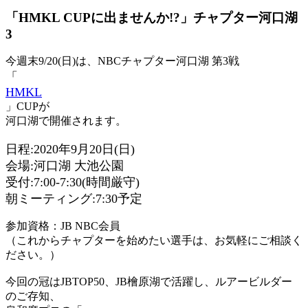
「HMKL CUPに出ませんか!?」チャプター河口湖
3
今週末9/20(日)は、NBCチャプター河口湖 第3戦
「
HMKL
」CUPが
河口湖で開催されます。
日程:2020年9月20日(日)
会場:河口湖 大池公園
受付:7:00-7:30(時間厳守)
朝ミーティング:7:30予定
参加資格：JB NBC会員
（これからチャプターを始めたい選手は、お気軽にご相談く
ださい。）
今回の冠はJBTOP50、JB檜原湖で活躍し、ルアービルダー
のご存知、