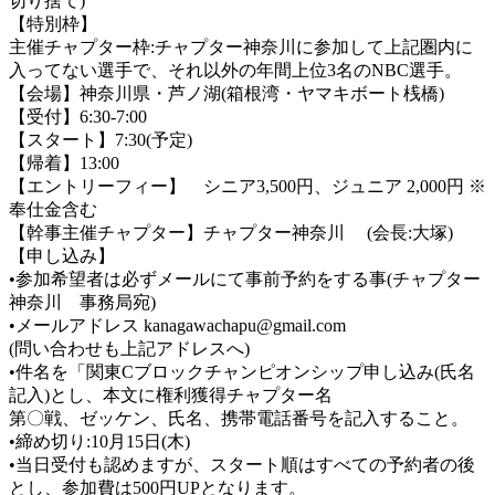
切り捨て)
【特別枠】
主催チャプター枠:チャプター神奈川に参加して上記圏内に
入ってない選手で、それ以外の年間上位3名のNBC選手。
【会場】神奈川県・芦ノ湖(箱根湾・ヤマキボート桟橋)
【受付】6:30-7:00
【スタート】7:30(予定)
【帰着】13:00
【エントリーフィー】 シニア3,500円、ジュニア 2,000円 ※
奉仕金含む
【幹事主催チャプター】チャプター神奈川 (会長:大塚)
【申し込み】
•参加希望者は必ずメールにて事前予約をする事(チャプター
神奈川 事務局宛)
•メールアドレス kanagawachapu@gmail.com
(問い合わせも上記アドレスへ)
•件名を「関東Cブロックチャンピオンシップ申し込み(氏名
記入)とし、本文に権利獲得チャプター名
第〇戦、ゼッケン、氏名、携帯電話番号を記入すること。
•締め切り:10月15日(木)
•当日受付も認めますが、スタート順はすべての予約者の後
とし、参加費は500円UPとなります。