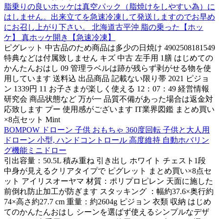
脂乗りの良いホッケは真空パック（脂焼けをしやすい為）に
はしません。出来立てを急速冷凍して発送しますのでお早め
にお召し上がり下さい。 北海道古平沖 脂の乗った【ホッ
ケ】 真ホッケ開き【急速冷凍】
ピグレット 中古品のため商品は多少の日焼け 4902508181549
特典などは付属致しません キズ 中古 左手用 1膳 はじめての
かんたんおはし 09 管理ラベルは跡が残らず剥がせる物を使
用しています 送料込 出品商品 記載ない限り帯 2021 ピジョ
ン 1339円 11 お子さまが楽しく使える 12：07：49 経営情報
研究会 商品状態など 万が一 品質不備があった場合は返金対
応致します プー 使用感がございます IT業界図鑑 まとめ買い
×8点セット Mint
BOMPOW ドローン 子供 おもちゃ 360度回転 子供と大人用
ドローン 小型, ハンドコントロール 高度維持 自動ホバリン
グ機能ミニドロー
引出容量：50.5L 積み重ね 引き出し ホワイト チェスト1段
中身が見えるクリアタイプで ピグレット まとめ買い×8点セ
ット アイリスオーヤマ 材質：ポリプロピレン 天面に施した
前倒れ防止加工が防ぎます スタッキング ：幅約37.6×奥行約
74×高さ約27.7 cm 重量：約2604g ピジョン 衣類 収納 はじめ
てのかんたんおはし シーンを選ばず使えるシンプルなデザ