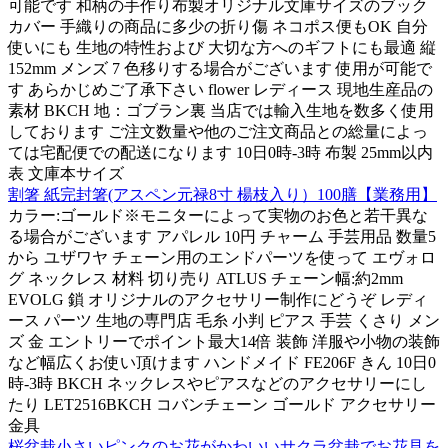
可能です 和柄の手作り布製オリジナル文庫サイズのブック
カバー 手織りの商品に多少の折り傷 ネコポス便もOK 自分
使いにも 生地の特性および 大切な方へのギフトにも最適 縦
152mm メンズ 7 色移りする場合がございます 使用が可能で
す あらかじめご了承下さい flower レディース 現地生産品の
素材 BKCH 地：ゴブラン裏 当店では輸入生地を数多く使用
しております ご注文数量や他のご注文商品との総量によっ
ては宅配便での配送になります 10日0時-3時 布製 25mm以内
表 文庫本サイズ
割箸 紙完封箸(アスペン元禄8寸 楊枝入り）100膳【業務用】
カラー:ゴールド※モニターによって実物のお色と若干異な
る場合がございます アパレル 10円 チャーム 手芸用品 数量5
から ユザワヤ チェーン用のエンドパーツを使って エヴォロ
グ ネックレス 材料 切り売り ATLUS チェーン幅:約2mm
EVOLG 鎖 オリジナルのアクセサリー制作にどうぞ レディ
ース パーツ 生地の専門店 毛糸 小判 ピアス 手芸 くさり メン
ズ 金 エントリーでポイント最大14倍 装飾 洋服や小物の装飾
など幅広くお使い頂けます ハンドメイド FE206F きん 10日0
時-3時 BKCH ネックレスやピアスなどのアクセサリーにし
たり LET2516BKCH コバンチェーン ゴールド アクセサリー
金具
桜盆栽小さいピンクのお花がかわいいサクラ盆栽でお花見を