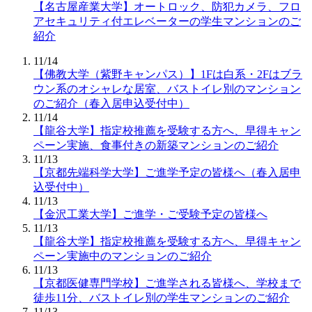
【名古屋産業大学】オートロック、防犯カメラ、フロ
アセキュリティ付エレベーターの学生マンションのご
紹介
11/14
【佛教大学（紫野キャンパス）】1Fは白系・2Fはブラ
ウン系のオシャレな居室、バストイレ別のマンション
のご紹介（春入居申込受付中）
11/14
【龍谷大学】指定校推薦を受験する方へ、早得キャン
ペーン実施、食事付きの新築マンションのご紹介
11/13
【京都先端科学大学】ご進学予定の皆様へ（春入居申
込受付中）
11/13
【金沢工業大学】ご進学・ご受験予定の皆様へ
11/13
【龍谷大学】指定校推薦を受験する方へ、早得キャン
ペーン実施中のマンションのご紹介
11/13
【京都医健専門学校】ご進学される皆様へ、学校まで
徒歩11分、バストイレ別の学生マンションのご紹介
11/13