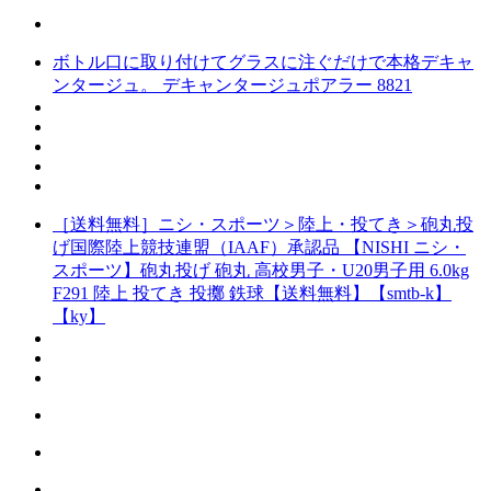
ボトル口に取り付けてグラスに注ぐだけで本格デキャ
ンタージュ。 デキャンタージュポアラー 8821
［送料無料］ニシ・スポーツ＞陸上・投てき＞砲丸投
げ国際陸上競技連盟（IAAF）承認品 【NISHI ニシ・
スポーツ】砲丸投げ 砲丸 高校男子・U20男子用 6.0kg
F291 陸上 投てき 投擲 鉄球【送料無料】【smtb-k】
【ky】