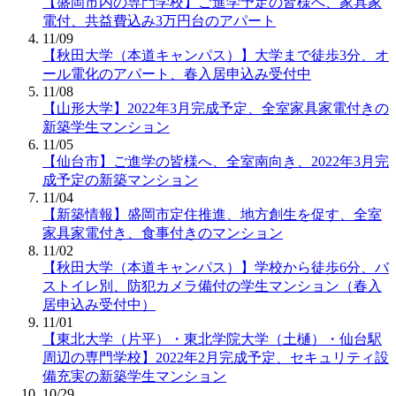
【盛岡市内の専門学校】ご進学予定の皆様へ、家具家
電付、共益費込み3万円台のアパート
11/09
【秋田大学（本道キャンパス）】大学まで徒歩3分、オ
ール電化のアパート、春入居申込み受付中
11/08
【山形大学】2022年3月完成予定、全室家具家電付きの
新築学生マンション
11/05
【仙台市】ご進学の皆様へ、全室南向き、2022年3月完
成予定の新築マンション
11/04
【新築情報】盛岡市定住推進、地方創生を促す、全室
家具家電付き、食事付きのマンション
11/02
【秋田大学（本道キャンパス）】学校から徒歩6分、バ
ストイレ別、防犯カメラ備付の学生マンション（春入
居申込み受付中）
11/01
【東北大学（片平）・東北学院大学（土樋）・仙台駅
周辺の専門学校】2022年2月完成予定、セキュリティ設
備充実の新築学生マンション
10/29