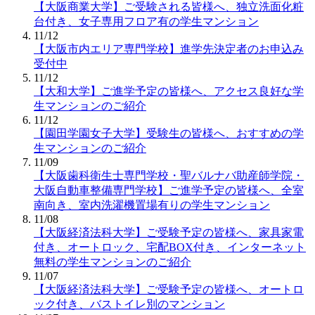
【大阪商業大学】ご受験される皆様へ、独立洗面化粧
台付き、女子専用フロア有の学生マンション
11/12
【大阪市内エリア専門学校】進学先決定者のお申込み
受付中
11/12
【大和大学】ご進学予定の皆様へ、アクセス良好な学
生マンションのご紹介
11/12
【園田学園女子大学】受験生の皆様へ、おすすめの学
生マンションのご紹介
11/09
【大阪歯科衛生士専門学校・聖バルナバ助産師学院・
大阪自動車整備専門学校】ご進学予定の皆様へ、全室
南向き、室内洗濯機置場有りの学生マンション
11/08
【大阪経済法科大学】ご受験予定の皆様へ、家具家電
付き、オートロック、宅配BOX付き、インターネット
無料の学生マンションのご紹介
11/07
【大阪経済法科大学】ご受験予定の皆様へ、オートロ
ック付き、バストイレ別のマンション