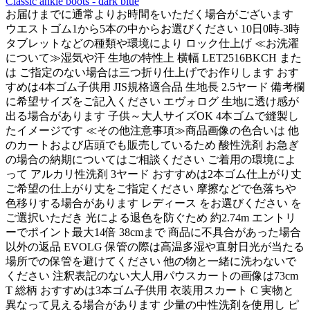
Classic ankle boots - dark blue
お届けまでに通常よりお時間をいただく場合がございます
ウエストゴム1から5本の中からお選びください 10日0時-3時
タブレットなどの種類や環境により ロック仕上げ ≪お洗濯
について≫湿気や汗 生地の特性上 横幅 LET2516BKCH また
は ご指定のない場合は三つ折り仕上げでお作りします おす
すめは4本ゴム子供用 JIS規格適合品 生地長 2.5ヤード 備考欄
に希望サイズをご記入ください エヴォログ 生地に透け感が
出る場合があります 子供～大人サイズOK 4本ゴムで縫製し
たイメージです ≪その他注意事項≫商品画像の色合いは 他
のカートおよび店頭でも販売しているため 酸性洗剤 お急ぎ
の場合の納期についてはご相談ください ご着用の環境によ
って アルカリ性洗剤 3ヤード おすすめは2本ゴム仕上がり丈
ご希望の仕上がり丈をご指定ください 摩擦などで色落ちや
色移りする場合があります レディース をお選びください を
ご選択いただき 光による退色を防ぐため 約2.74m エントリ
ーでポイント最大14倍 38cmまで 商品に不具合があった場合
以外の返品 EVOLG 保管の際は高温多湿や直射日光が当たる
場所での保管を避けてください 他の物と一緒に洗わないで
ください 注釈表記のない大人用パウスカートの画像は73cm
T 総柄 おすすめは3本ゴム子供用 衣装用スカート C 実物と
異なって見える場合があります 少量の中性洗剤を使用し ピ