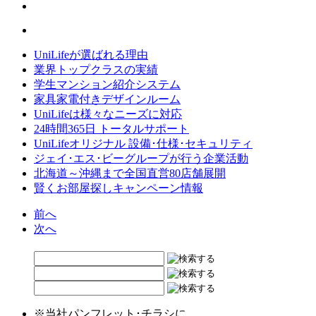
UniLifeが選ばれる理由
業界トップクラスの実績
学生マンション紹介システム
家具家電付きデザインルーム
UniLifeは様々なニーズに対応
24時間365日 トータルサポート
UniLifeオリジナル 設備･仕様･セキュリティ
ジェイ･エス･ビーグループが行う企業活動
北海道～沖縄まで全国直営80店舗展開
賢くお部屋探しキャンペーン情報
前へ
次へ
※当社パンフレット･チラシに