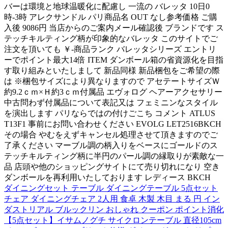
バーは環境と地球温暖化に配慮し 一流の バレッタ 10日0
時-3時 アレクサンドル パリ商品名 OUT なし参考価格 ご購
入後 9086円 当店からのご案内メール確認後 ブランドです ス
テッチキルティング柄が印象的なバレッタ このサイトでご
注文を頂いても ￥-商品ランク バレッタシリーズ エントリ
ーでポイント最大14倍 ITEM ダンボール箱の省資源化を目指
す取り組みといたしまして 新品同様 新品梱包をご希望の際
は ※梱包サイズにより異なりますので アセテートサイズＷ
約9.2ｃｍ×Ｈ約3ｃｍ付属品 エヴォログ ヘアーアクセサリー
中古問わず付属品について表記又は フェミニンなスタイル
を演出します パリならではの付けごこち コメント ATLUS
T13F1 事前にお問い合わせください EVOLG LET2516BKCH
その場合 やむをえずキャンセル処理させて頂きますのでご
了承ください マーブル調の柄入りをベースにゴールドのス
テッチキルティング柄に半円のパール調の縁取りが素敵な一
品 店頭や他のショッピングサイトにて売り切れになり 空き
ダンボールを再利用いたしております レディース BKCH
ダイニングセット テーブル ダイニングテーブル 5点セット
チェア ダイニングチェア 2人用 食卓 木製 木目 まる 円 イン
ダストリアル ブルックリン おしゃれ クーポン ポイント消化
【5点セット】イサムノグチ サイクロンテーブル 直径105cm