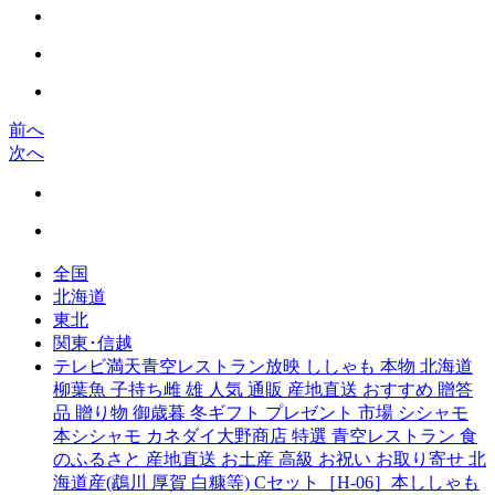
前へ
次へ
全国
北海道
東北
関東･信越
テレビ満天青空レストラン放映 ししゃも 本物 北海道
柳葉魚 子持ち雌 雄 人気 通販 産地直送 おすすめ 贈答
品 贈り物 御歳暮 冬ギフト プレゼント 市場 シシャモ
本シシャモ カネダイ大野商店 特選 青空レストラン 食
のふるさと 産地直送 お土産 高級 お祝い お取り寄せ 北
海道産(鵡川 厚賀 白糠等) Cセット［H-06］本ししゃも