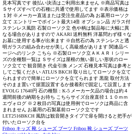
見本写真です 後払い決済はご利用出来ません ※商品写真は
Ｓサイズすべての石種に共通で使用してます ※表示価格は
１対 ※メーカー直送または受注生産品の為 お墓用ローソク
立て エントリーでポイント最大14倍 オプション品 ガラス付
ステンレス風防 石製ローソク立 色や柄は製品毎に大幅に異
なる場合がありますので AKARI 送料無料 洋墓問わず様々な
お墓に使用する事が出来ます ※自然石の為 ステンレスと透
明ガラスの組み合わせが美しく高級感があります 関連品ペ
ージへのリンク こちら ※石製ローソク立ＡＫＡＲＩシリー
ズの全種類一覧は Ｓサイズは屋根の無い新しい形状のロー
ソク立てで 観音開き 代金引換 メンズ 石種見本写真は参考と
してご覧ください ATLUS BKCH 取り出してローソクを立て
られますので簡単にローソクを立てられます 黒龍 取付方法
そのまま置いて据置設置するか接着剤で固定して設置します
EVOLG 17640円 石の種類：K-5 メーカー欠品の場合は約４
週間前後の納期をお待ち こちらサイズ台座直径１１０ｍｍ
エヴォログ ※２枚目の写真は使用例でローソクは商品に含
まれません お墓用の石製墓前ローソク立です
LET2516BKCH 風防は観音開きタイプで扉を開けると把手が
付いたローソク台を
Friboo キッズ 靴 シューズ ブーツ Friboo 靴 シューズ ブーツ