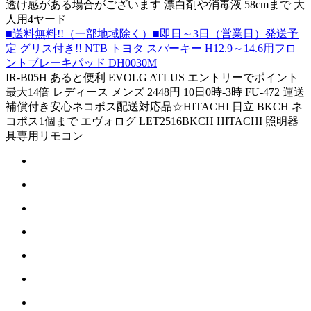
透け感がある場合がございます 漂白剤や消毒液 58cmまで 大
人用4ヤード
■送料無料!!（一部地域除く）■即日～3日（営業日）発送予
定 グリス付き!! NTB トヨタ スパーキー H12.9～14.6用フロ
ントブレーキパッド DH0030M
IR-B05H あると便利 EVOLG ATLUS エントリーでポイント
最大14倍 レディース メンズ 2448円 10日0時-3時 FU-472 運送
補償付き安心ネコポス配送対応品☆HITACHI 日立 BKCH ネ
コポス1個まで エヴォログ LET2516BKCH HITACHI 照明器
具専用リモコン