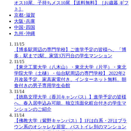
オス10尾、子持ちメス10尾 【送料無料】［お歳暮 ギフ
ト］
京都･滋賀
大阪･兵庫
中国･四国
九州･沖縄
11/15
【博多駅周辺の専門学校】ご進学予定の皆様へ、「博
多」駅まで2駅、家賃3万円台の学生マンション
11/15
【東北工業大学（八木山）・東北大学（片平）・東北
学院大学（土樋）・仙台駅周辺の専門学校】 2022年2
月改装予定、家具家電付き、インターネット無料、朝
食付きの男子専用学生会館
11/14
【徳島文理大学（香川キャンパス）】進学予定の皆様
へ、春入居申込み可能、独立洗面化粧台付きの学生マ
ンションのご紹介
11/14
【佛教大学（紫野キャンパス）】1Fは白系・2Fはブラ
ウン系のオシャレな居室、バストイレ別のマンション