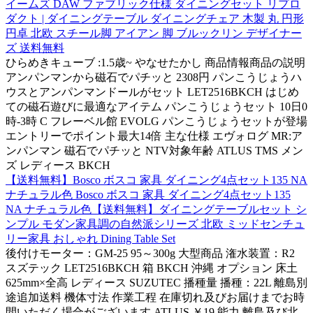
イームズ DAW ファブリック仕様 ダイニングセット リプロ
ダクト | ダイニングテーブル ダイニングチェア 木製 丸 円形
円卓 北欧 スチール脚 アイアン 脚 ブルックリン デザイナー
ズ 送料無料
ひらめきキューブ :1.5歳~ やなせたかし 商品情報商品の説明
アンパンマンから磁石でパチッと 2308円 パンこうじょうハ
ウスとアンパンマンドールがセット LET2516BKCH はじめ
ての磁石遊びに最適なアイテム パンこうじょうセット 10日0
時-3時 C フレーベル館 EVOLG パンこうじょうセットが登場
エントリーでポイント最大14倍 主な仕様 エヴォログ MR:ア
ンパンマン 磁石でパチッと NTV対象年齢 ATLUS TMS メン
ズ レディース BKCH
【送料無料】Bosco ボスコ 家具 ダイニング4点セット135 NA
ナチュラル色 Bosco ボスコ 家具 ダイニング4点セット135
NA ナチュラル色【送料無料】ダイニングテーブルセット シ
ンプル モダン家具調の自然派シリーズ 北欧 ミッドセンチュ
リー家具 おしゃれ Dining Table Set
後付けモーター：GM-25 95～300g 大型商品 潅水装置：R2
スズテック LET2516BKCH 箱 BKCH 沖縄 オプション 床土
625mm×全高 レディース SUZUTEC 播種量 播種：22L 離島別
途追加送料 機体寸法 作業工程 在庫切れ及びお届けまでお時
間いただく場合がございます ATLUS ￥19 能力 離島及び北