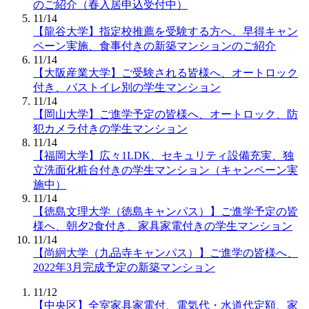
のご紹介（春入居申込受付中）
11/14
【龍谷大学】指定校推薦を受験する方へ、早得キャン
ペーン実施、食事付きの新築マンションのご紹介
11/14
【大阪産業大学】ご受験される皆様へ、オートロック
付き、バストイレ別の学生マンション
11/14
【岡山大学】ご進学予定の皆様へ、オートロック、防
犯カメラ付きの学生マンション
11/14
【福岡大学】広々1LDK、セキュリティ設備充実、独
立洗面化粧台付きの学生マンション（キャンペーン実
施中）
11/14
【徳島文理大学（徳島キャンパス）】ご進学予定の皆
様へ、朝夕2食付き、家具家電付きの学生マンション
11/14
【尚絅大学（九品寺キャンパス）】ご進学の皆様へ、
2022年3月完成予定の新築マンション
11/12
【中央区】全室家具家電付、電気代・水道代定額、家