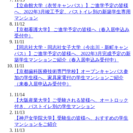
【立命館大学（衣笠キャンパス）】ご進学予定の皆様
へ、2022年3月竣工予定、バストイレ別の新築学生専用
マンション
11/12
【京都看護大学】 ご進学予定の皆様へ（春入居申込み
受付中）
11/11
【同志社大学・同志社女子大学（今出川・新町キャン
パス）】ご進学予定の皆様へ、2022年3月完成予定の新
築学生マンションご紹介（春入居申込み受付中）
11/11
【京都歯科医療技術専門学校】オープンキャンパス参
加の学生様へ、家具家電付の学生マンションご紹介
（来春入居申込み受付中）
11/14
【大阪産業大学】ご受験される皆様へ、オートロック
付き、バストイレ別の学生マンション
11/13
【神戸女学院大学】受験生の皆様へ、おすすめの学生
マンションをご紹介
11/13