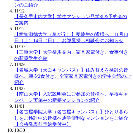
ンのご紹介
11/12
【長久手市内大学】学生マンション見学会&予約会の
ご案内
11/12
【愛知淑徳大学（星が丘）】受験生の皆様へ、11月13
日（土）14日（日）、お部屋探し相談会のお知らせ
11/10
【三重大学】大学徒歩圏内、家具家電付き、食事付き
の新築学生会館
11/09
【名城大学（天白キャンパス）】住み替えを検討の皆
様へ、朝夕2食付き、全室家具家電付きの学生会館のご
紹介
11/06
【南山大学】入試説明会にご参加の皆様へ、早得キャ
ンペーン実施中の新築マンションの紹介
11/01
【名古屋学院大学（名古屋キャンパス）】ひとり暮ら
しをご検討中の皆様へ通学便利なマンションをご紹介
【合格発表前予約受付中】
10/30