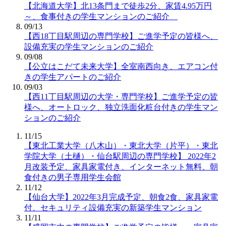
【北海道大学】北13条門まで徒歩2分、家賃4.95万円
～、食事付きの学生マンションのご紹介
09/13
【西18丁目駅周辺の専門学校】ご進学予定の皆様へ、
設備充実の学生マンションのご紹介
09/08
【公立はこだて未来大学】全室南西向き、エアコン付
きの学生アパートのご紹介
09/03
【西11丁目駅周辺の大学・専門学校】ご進学予定の皆
様へ、オートロック、独立洗面化粧台付きの学生マン
ションのご紹介
11/15
【東北工業大学（八木山）・東北大学（片平）・東北
学院大学（土樋）・仙台駅周辺の専門学校】 2022年2
月改装予定、家具家電付き、インターネット無料、朝
食付きの男子専用学生会館
11/12
【仙台大学】2022年3月完成予定、朝食2食、家具家電
付、セキュリティ設備充実の新築学生マンション
11/11