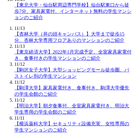
【東北大学・仙台駅周辺専門学校】仙台駅東口から徒
歩7分、家具家電付、インターネット無料の学生マンシ
ョンのご紹介
11/13
【杏林大学（井の頭キャンパス）】大学まで徒歩15
分、杏林大学専用フロアありのマンションのご紹介
11/13
【東京経済大学】2022年1月完成予定、全室家具家電付
き、食事付きの学生マンションのご紹介
11/12
【駒沢女子大学】大型ショッピングモール徒歩圏、バ
ストイレ別の学生マンション
11/12
【駒澤大学】家具家電付き、食事付き、駒澤大学優先
の学生会館のご紹介
11/12
【明治大学】朝夕食事付、全室家具家電付き、明治大
学生専用の学生会館のご紹介
11/11
【横浜薬科大学】セキュリティ設備充実、女性専用の
学生マンションのご紹介