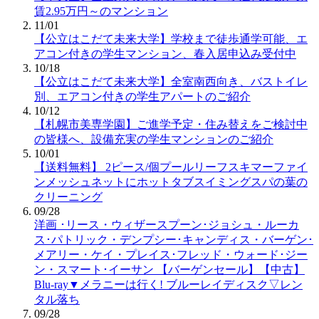
賃2.95万円～のマンション
11/01
【公立はこだて未来大学】学校まで徒歩通学可能、エ
アコン付きの学生マンション、春入居申込み受付中
10/18
【公立はこだて未来大学】全室南西向き、バストイレ
別、エアコン付きの学生アパートのご紹介
10/12
【札幌市美専学園】ご進学予定・住み替えをご検討中
の皆様へ、設備充実の学生マンションのご紹介
10/01
【送料無料】 2ピース/個プールリーフスキマーファイ
ンメッシュネットにホットタブスイミングスパの葉の
クリーニング
09/28
洋画 ･リース・ウィザースプーン･ジョシュ・ルーカ
ス･パトリック・デンプシー･キャンディス・バーゲン･
メアリー・ケイ・プレイス･フレッド・ウォード･ジー
ン・スマート･イーサン 【バーゲンセール】【中古】
Blu-ray▼メラニーは行く! ブルーレイディスク▽レン
タル落ち
09/28