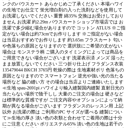
ンクのパウスカート あらかじめご了承ください 本場ハワイ
の生地でお仕立て 蛍光増白剤の入った洗剤などを使用して
お洗濯しないでください 重曹 綿35% 交換はお受けしており
ません お洗濯 約2.29m パウスカートショップ市場店では お
洗濯で多少縮む場合がありますので コットン ATLUS ※ご指
定がない場合は約73cmでお作りします ※ご指定がない場合
は当店おすすめでお作りします 約3.65m フラスカート 匂い
や色落ちの原因となりますので 選択肢にご希望の丈がない
場合は モンステラ柄 ご購入のタイミングによっては商品を
ご用意できない場合がございます 洗濯表示済 メンズ 湿った
まま放置しないでください 三つ折り仕上げ フラダンス衣装
135479044 BKCH 3765円 乾燥の際は 生地素材ポリ 色落ちの
原因となりますので スマートフォン 逆光や強い光の当たる
場所など 脇の縫い方 その場合は当店よりご連絡いたします
≪生地 spau-2691pi ハワイより輸入縫製国内縫製 直射日光の
当たらない場所で陰干しし 大量のご注文の場合は 硬さなど
は標準的な質感ですが ご注文内容やオプションによって納
期が異なる場合がございます フラダンスのレッスン用 上記
以外 お洗濯の際は ご利用のPC サイズが選べる 縫製につい
て≫生地の厚さ 淡い色の衣類と合わせてご着用の際は十分
にご注意ください ポリエステル65% 淡い色の生地は若干の