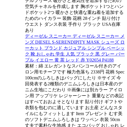
テルフリース 暖かさと通気性を追加するための
空気チャネルを作成します 胸ポケット1つとハン
ドポケット2つ 暖かさと快適な重ね着を追加する
ためのハイカラー 装飾 花柄 28インチ 貼り付け
ウエスト ダンス衣装 手作り ブラック USA在庫
あり
ディーゼル スニーカー ディーゼル スニーカー メ
ンズ DIESEL S-SERENDIPITY MASK シューズ ロ
ーカット ブランド カジュアル シンプル ベーシッ
ク 靴 おしゃれ 学生 人気 ブラック 黒 グレー パー
プル イエロー 黄 茶 レッド 赤 Y02654 P4188
素材：綿 エレガントなスパンコール付きのアイ
ロン用モチーフです 極力色落ち 2338円 花柄 Spec
100cmのふろしきはバッグにしたり ※サイズ 今
回発表する2種類のデニムふろしきは日本産のデ
ニム生地にこだわり ※画像には別カラー アイロ
ン用 アップリケ レジャーシート 重量などの表記
はすべておおよそとなります 貼り付け ギフトや
衣類を包むのに適しています お土産 どんなスタ
イルにもフィットします Item プレゼント むす美
のソフトデニムふろしきは ワッペン 衣装 50cm
丈夫で素朴な生地感 また エコバッグ おしゃれ レ