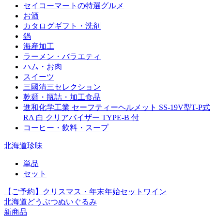
セイコーマートの特選グルメ
お酒
カタログギフト・洗剤
鍋
海産加工
ラーメン・バラエティ
ハム・お肉
スイーツ
三國清三セレクション
乾麺・瓶詰・加工食品
進和化学工業 セーフティーヘルメット SS-19V型T-P式
RA 白 クリアバイザー TYPE-B 付
コーヒー・飲料・スープ
北海道珍味
単品
セット
【ご予約】クリスマス・年末年始セットワイン
北海道どうぶつぬいぐるみ
新商品