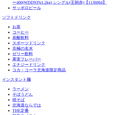
ー400(WDD93%1.2kg) シングル(王朝赤)【1136064】
サッポロビール
ソフトドリンク
お茶
コーヒー
炭酸飲料
スポーツドリンク
京極の名水
ゼリー飲料
果実フレーバー
エナジードリンク
コカ・コーラ北海道限定商品
インスタント麺
ラーメン
そばうどん
焼そば
北海道ならでは
THE定番