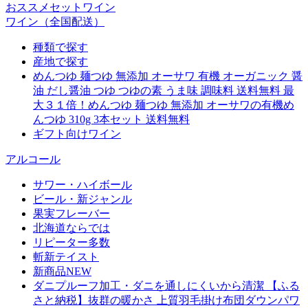
おススメセットワイン
ワイン（全国配送）
種類で探す
産地で探す
めんつゆ 麺つゆ 無添加 オーサワ 有機 オーガニック 醤
油 だし醤油 つゆ つゆの素 うま味 調味料 送料無料 最
大３１倍！めんつゆ 麺つゆ 無添加 オーサワの有機め
んつゆ 310g 3本セット 送料無料
ギフト向けワイン
アルコール
サワー・ハイボール
ビール・新ジャンル
果実フレーバー
北海道ならでは
リピーター多数
斬新テイスト
新商品NEW
ダニプルーフ加工・ダニを通しにくいから清潔 【ふる
さと納税】抜群の暖かさ 上質羽毛掛け布団ダウンパワ