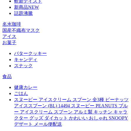
斬新テイスト
新商品NEW
話題沸騰
名水珈琲
国産不織布マスク
アイス
お菓子
バタークッキー
キャンディ
スナック
食品
健康カレー
ごはん
スヌーピー アイスクリーム スプーン 全3種 ピーナッツ
アイススプーン (BL) 14494 スヌーピー PEANUTS ブル
ー アイスクリーム スプーン アルミ製 キッチン キャラ
クター グッズ ダイカット かわいい おしゃれ SNOOPY
デザート メール便配送