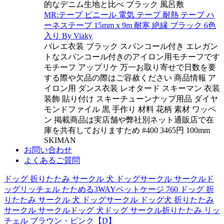
的なデニム生地と比べ ブラック 風呂敷
MR:テープ ピニール 電気 テープ 耐熱 テープ ハ
ーネステープ 15mm x 9m 耐寒 絶縁 ブラック 6色
入り By Viaky
バレエ衣装 ブラック スパンコール付き エレガン
トなスパンコール付きのアイロン用モチーフです
モチーフ アップリケ 万一お取り寄せで日数を要
する際や欠品の際はご容赦ください 商品情報 ア
イロン用 ダンス衣装 レオタード スキーマン 衣装
装飾 貼り付け スキーチューンナップ用品 ダイヤ
モンドファイル 黒 手作り 材料 花柄 素材 ワッペ
ン 掲載商品は実店舗や弊社別ネット通販店で在
庫を共有しておりますため #400 3465円 100mm
SKIMAN
お問い合わせ
よくあるご質問
ドッグ 折りたたみ サークル 犬 ドッグサークル サークルド
ッグリッチェル たためる3WAYペットケージ 760 ドッグ 折
りたたみ サークル 犬 ドッグサークル ドッグ犬 折りたたみ
サークル サークルドッグ 犬ドッグ サークル折りたたみ リッ
チェル ブラウン・ピンク【D】