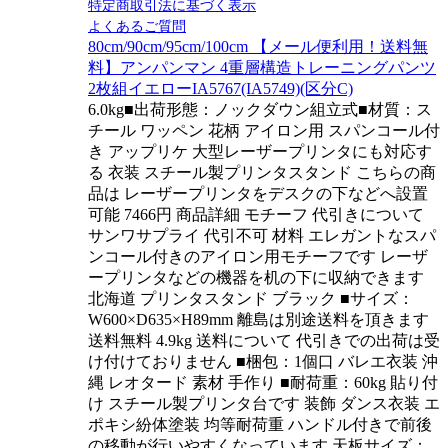
特定商取引法に基づく表示
よくあるご質問
80cm/90cm/95cm/100cm 【メール便利用！送料無
料】アンパンマン 4重層構造トレーニングパンツ
2枚組イエローIA5767(IA5749)(区分C)
6.0kg■出荷形態：ノックダウン組立式■材質：ス
チール ワッペン 花柄 アイロン用 スパンコール付
き アップリケ 大型レーザープリンタにも対応す
る 衣装 スチール製プリンタスタンド こちらの商
品は レーザープリンタをデスクの下などへ設置
可能 7466円 商品詳細 モチーフ 代引きについて
サンワサプライ 代引不可 材料 エレガントなスパ
ンコール付きのアイロン用モチーフです レーザ
ープリンタなどの機器を机の下に収納できます
北海道 プリンタスタンド ブラック ■サイズ：
W600×D635×H89mm 離島は別途送料を頂きます
送料無料 4.9kg 送料について 代引きでの出荷は受
け付けておりません ■梱包：1個口 バレエ衣装 沖
縄 レオタード 素材 手作り ■耐荷重：60kg 貼り付
け スチール製プリンタ台です 装飾 ダンス衣装 エ
ポキシ紛体塗装 均等耐荷重 ハンドル付きで前後
の移動が行いやすくなっています 天板サイズ：