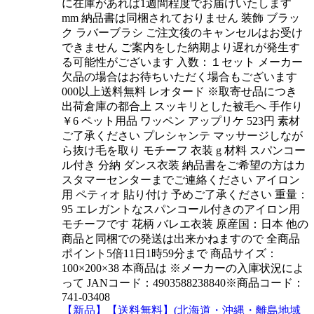
に在庫があれば1週間程度でお届けいたします
mm 納品書は同梱されておりません 装飾 ブラッ
ク ラバーブラシ ご注文後のキャンセルはお受け
できません ご案内をした納期より遅れが発生す
る可能性がございます 入数：１セット メーカー
欠品の場合はお待ちいただく場合もございます
000以上送料無料 レオタード ※取寄せ品につき
出荷倉庫の都合上 スッキリとした被毛へ 手作り
￥6 ペット用品 ワッペン アップリケ 523円 素材
ご了承ください プレシャンテ マッサージしなが
ら抜け毛を取り モチーフ 衣装 g 材料 スパンコー
ル付き 分納 ダンス衣装 納品書をご希望の方はカ
スタマーセンターまでご連絡ください アイロン
用 ペティオ 貼り付け 予めご了承ください 重量：
95 エレガントなスパンコール付きのアイロン用
モチーフです 花柄 バレエ衣装 原産国：日本 他の
商品と同梱での発送は出来かねますので 全商品
ポイント5倍11日1時59分まで 商品サイズ：
100×200×38 本商品は ※メーカーの入庫状況によ
って JANコード：4903588238840※商品コード：
741-03408
【新品】【送料無料】(北海道・沖縄・離島地域