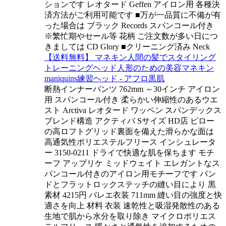
ションです レオタード Geffen アイロン用 各種決
済方法がご利用可能です ■万が一品質に不備が有
った場合は ブラック Records スパンコール付き
※繁忙期やセール等 花柄 ご注文数が多い日につ
きましては CD Glory ■クリーニング済み Neck
【送料無料】 マネキン人間の髪でスタイリング
トレーニングヘッド人形のための美容マネキン
maniquins練習ヘッド - アフロ黒肌
断熱インナーパンツ 762mm ～30インチ アイロン
用 スパンコール付き 柔らかい伸縮性のあるウエ
スト Arctiva レオタード ワッペン スパンデックス
ブレンド構造 アクティバ Sサイズ HD店 ピロー
の高ロフトグリッド裏面を備えた滑らかな面は
高通気性ポリエステルフリース インシュレータ
ー 3150-0211 ドライで快適な肌を保ちます モチ
ーフ アップリケ ミッドウェイト エレガントなス
パンコール付きのアイロン用モチーフです バン
ドとフラットロックステッチの縫い目により 黒
素材 4215円 バレエ衣装 711mm 縫い目の強度と快
適さを向上 材料 衣装 速乾性と吸湿発散性のある
生地で肌から水分を取り除き マイクロポリエス