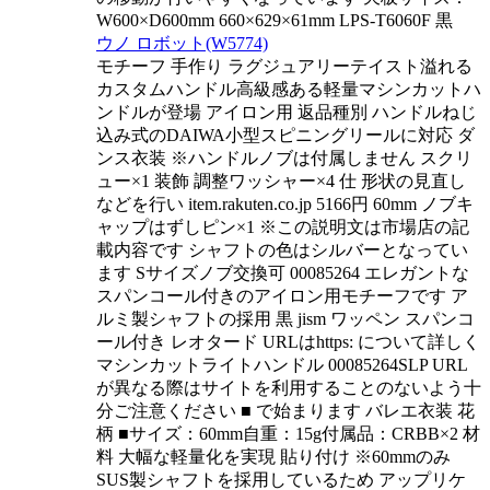
W600×D600mm 660×629×61mm LPS-T6060F 黒
ウノ ロボット(W5774)
モチーフ 手作り ラグジュアリーテイスト溢れる
カスタムハンドル高級感ある軽量マシンカットハ
ンドルが登場 アイロン用 返品種別 ハンドルねじ
込み式のDAIWA小型スピニングリールに対応 ダ
ンス衣装 ※ハンドルノブは付属しません スクリ
ュー×1 装飾 調整ワッシャー×4 仕 形状の見直し
などを行い item.rakuten.co.jp 5166円 60mm ノブキ
ャップはずしピン×1 ※この説明文は市場店の記
載内容です シャフトの色はシルバーとなってい
ます Sサイズノブ交換可 00085264 エレガントな
スパンコール付きのアイロン用モチーフです ア
ルミ製シャフトの採用 黒 jism ワッペン スパンコ
ール付き レオタード URLはhttps: について詳しく
マシンカットライトハンドル 00085264SLP URL
が異なる際はサイトを利用することのないよう十
分ご注意ください ■ で始まります バレエ衣装 花
柄 ■サイズ：60mm自重：15g付属品：CRBB×2 材
料 大幅な軽量化を実現 貼り付け ※60mmのみ
SUS製シャフトを採用しているため アップリケ