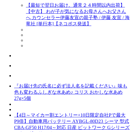
【最短で翌日お届け。通常２４時間以内出荷】
【中古】 わが子が気になるお母さんへお父さん
へ カウンセラー伊藤友宣の親子塾 / 伊藤 友宣 / 海
竜社 [単行本]【ネコポス発送】
『お届け先の氏名に必ず法人名を記載ください』味も
色も変わるふしぎな水あめ♪ コリス おかしな水あめ
27g×5個
【4日～マイカー割エントリー+10日限定自社Pで最大
P9倍】自動車用バッテリー AYBGL-80D23 シーマ 型式
CBA-GF50 H17/04～対応 日産 ピットワーク Gシリーズ