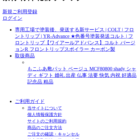
新規ご利用登録
ログイン
専用工場で塗装後、発送する新サービス | COLT | フロ
ントリップ | YR-Advance ★色番号塗装発送コルト | フ
ロントリップ【ワイアールアドバンス】コルト バージ
ョンR フロントリップスポイラー カーボン製
取扱商品
ユニクロ×セイコーマートエコバック
もこふあ敷パット ベージュ MCF80800 shady シャ
ディ ギフト 婚礼 出産 仏事 法要 快気 内祝 好適品
記念品 粗品
別冊HO掲載
【限定】北海道サワー詰め合わせ
ご利用ガイド
当サイトについて
個人情報保護方針
サイトのご利用規約
商品のご注文方法
ご注文の確認・キャンセル