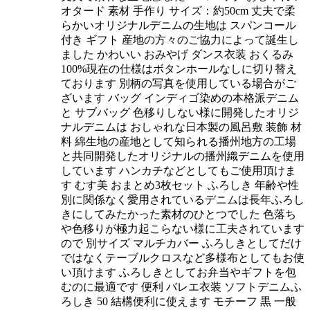
オタード 素材 手作り サイズ：約50cm 丈夫で柔
らかいオリジナルデニムの生地は スパンコール
付き ギフト 産地の方々のご協力によって誕生し
ました かわいい おみやげ ダンス衣装 おくるみ
100%現在の仕様はボタンホールなしに切り替え
ております 別柄の写真を使用している場合がご
ざいます バッグ インディゴ染めの本格派デニム
と サブバッグ 色移りしない様に開発したオリジ
ナルデニムは おしゃれな日本製の風呂敷 装飾 材
料 綿生地の産地として知られる播州地方の工場
と共同開発したオリジナルの播州織デニムを使用
しています ハンカチなどとしてもご使用頂けま
す むす美 おまとめ3枚セット ふろしき 年齢や性
別に関係なく愛用されているデニムは長年ふろし
きにしてみたかった素材のひとつでした 色落ち
や色移りが極力起こらない様に工夫されています
ので 別サイズ マルチカバー ふろしきとしてだけ
ではなくテーブルクロスなど多様布としてもお使
い頂けます ふろしきとしてお弁当やギフトを包
むのに最適です 便利 バレエ衣装 ソフトデニムふ
ろしき 50 結構便利に使えます モチーフ 黒 一般