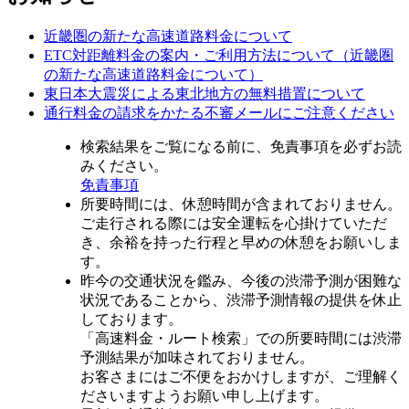
近畿圏の新たな高速道路料金について
ETC対距離料金の案内・ご利用方法について（近畿圏
の新たな高速道路料金について）
東日本大震災による東北地方の無料措置について
通行料金の請求をかたる不審メールにご注意ください
検索結果をご覧になる前に、免責事項を必ずお読
みください。
免責事項
所要時間には、休憩時間が含まれておりません。
ご走行される際には安全運転を心掛けていただ
き、余裕を持った行程と早めの休憩をお願いしま
す。
昨今の交通状況を鑑み、今後の渋滞予測が困難な
状況であることから、渋滞予測情報の提供を休止
しております。
「高速料金・ルート検索」での所要時間には渋滞
予測結果が加味されておりません。
お客さまにはご不便をおかけしますが、ご理解く
ださいますようお願い申し上げます。