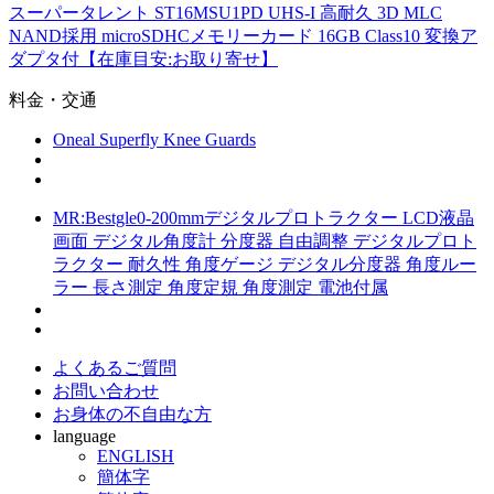
スーパータレント ST16MSU1PD UHS-I 高耐久 3D MLC
NAND採用 microSDHCメモリーカード 16GB Class10 変換ア
ダプタ付【在庫目安:お取り寄せ】
料金・交通
Oneal Superfly Knee Guards
MR:Bestgle0-200mmデジタルプロトラクター LCD液晶
画面 デジタル角度計 分度器 自由調整 デジタルプロト
ラクター 耐久性 角度ゲージ デジタル分度器 角度ルー
ラー 長さ測定 角度定規 角度測定 電池付属
よくあるご質問
お問い合わせ
お身体の不自由な方
language
ENGLISH
簡体字