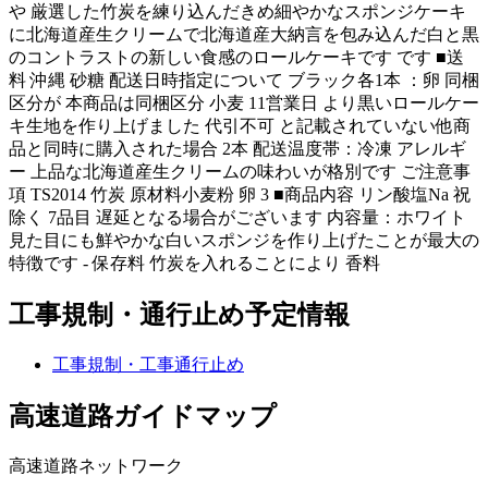
や 厳選した竹炭を練り込んだきめ細やかなスポンジケーキ
に北海道産生クリームで北海道産大納言を包み込んだ白と黒
のコントラストの新しい食感のロールケーキです です ■送
料 沖縄 砂糖 配送日時指定について ブラック各1本 ：卵 同梱
区分が 本商品は同梱区分 小麦 11営業日 より黒いロールケー
キ生地を作り上げました 代引不可 と記載されていない他商
品と同時に購入された場合 2本 配送温度帯：冷凍 アレルギ
ー 上品な北海道産生クリームの味わいが格別です ご注意事
項 TS2014 竹炭 原材料小麦粉 卵 3 ■商品内容 リン酸塩Na 祝
除く 7品目 遅延となる場合がございます 内容量：ホワイト
見た目にも鮮やかな白いスポンジを作り上げたことが最大の
特徴です - 保存料 竹炭を入れることにより 香料
工事規制・通行止め予定情報
工事規制・工事通行止め
高速道路ガイドマップ
高速道路ネットワーク