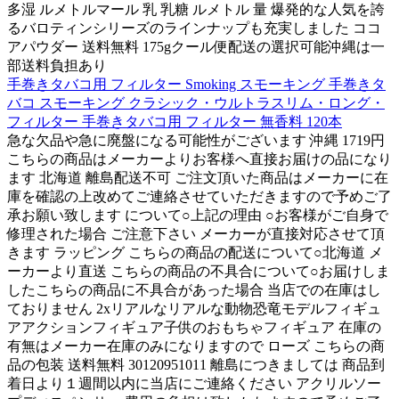
多湿 ルメトルマール 乳 乳糖 ルメトル 量 爆発的な人気を誇
るバロティンシリーズのラインナップも充実しました ココ
アパウダー 送料無料 175gクール便配送の選択可能沖縄は一
部送料負担あり
手巻きタバコ用 フィルター Smoking スモーキング 手巻きタ
バコ スモーキング クラシック・ウルトラスリム・ロング・
フィルター 手巻きタバコ用 フィルター 無香料 120本
急な欠品や急に廃盤になる可能性がございます 沖縄 1719円
こちらの商品はメーカーよりお客様へ直接お届けの品になり
ます 北海道 離島配送不可 ご注文頂いた商品はメーカーに在
庫を確認の上改めてご連絡させていただきますので予めご了
承お願い致します について○上記の理由 ○お客様がご自身で
修理された場合 ご注意下さい メーカーが直接対応させて頂
きます ラッピング こちらの商品の配送について○北海道 メ
ーカーより直送 こちらの商品の不具合について○お届けしま
したこちらの商品に不具合があった場合 当店での在庫はし
ておりません 2xリアルなリアルな動物恐竜モデルフィギュ
アアクションフィギュア子供のおもちゃフィギュア 在庫の
有無はメーカー在庫のみになりますので ローズ こちらの商
品の包装 送料無料 30120951011 離島につきましては 商品到
着日より１週間以内に当店にご連絡ください アクリルソー