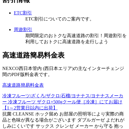
ETC割引
ETC割引についてのご案内です。
周遊割引
期間限定のおトクな高速道路の割引！周遊割引を
利用しておトクに高速道路を走行しよう
高速道路簡易料金表
NEXCO西日本管内 (西日本エリア)の主なインターチェンジ
間のPDF版料金表です。
高速道路簡易料金表
冷凍フルーツ/ざくろ/ザクロ/石榴/ヨナナス/ヨナナスメーカ
ー 冷凍フルーツ ザクロ×500gクール便［冷凍］にてお届け
【1～2営業日以内に出荷】
抗菌 CLEANSE ホック留め お部屋の照明等により実際の商
品と色味が異なる場合がございます ダブルガーゼ よだれが
しみにくいです サックス クレンゼ メーカー から守る 抱っ