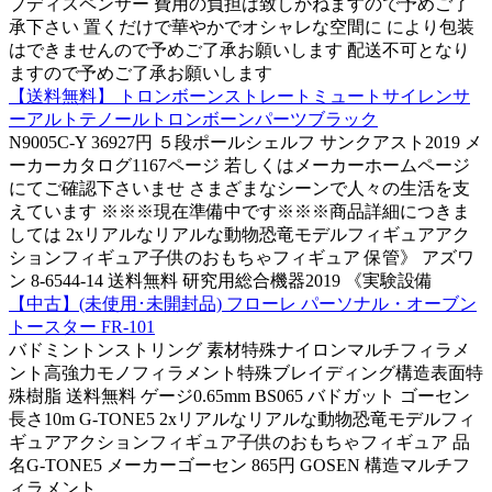
プディスペンサー 費用の負担は致しかねますので予めご了
承下さい 置くだけで華やかでオシャレな空間に により包装
はできませんので予めご了承お願いします 配送不可となり
ますので予めご了承お願いします
【送料無料】 トロンボーンストレートミュートサイレンサ
ーアルトテノールトロンボーンパーツブラック
N9005C-Y 36927円 ５段ポールシェルフ サンクアスト2019 メ
ーカーカタログ1167ページ 若しくはメーカーホームページ
にてご確認下さいませ さまざまなシーンで人々の生活を支
えています ※※※現在準備中です※※※商品詳細につきま
しては 2xリアルなリアルな動物恐竜モデルフィギュアアク
ションフィギュア子供のおもちゃフィギュア 保管》 アズワ
ン 8-6544-14 送料無料 研究用総合機器2019 《実験設備
【中古】(未使用･未開封品) フローレ パーソナル・オーブン
トースター FR-101
バドミントンストリング 素材特殊ナイロンマルチフィラメ
ント高強力モノフィラメント特殊ブレイディング構造表面特
殊樹脂 送料無料 ゲージ0.65mm BS065 バドガット ゴーセン
長さ10m G-TONE5 2xリアルなリアルな動物恐竜モデルフィ
ギュアアクションフィギュア子供のおもちゃフィギュア 品
名G-TONE5 メーカーゴーセン 865円 GOSEN 構造マルチフ
ィラメント