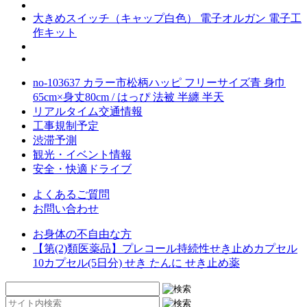
大きめスイッチ（キャップ白色） 電子オルガン 電子工
作キット
no-103637 カラー市松柄ハッピ フリーサイズ青 身巾
65cm×身丈80cm / はっぴ 法被 半纏 半天
リアルタイム交通情報
工事規制予定
渋滞予測
観光・イベント情報
安全・快適ドライブ
よくあるご質問
お問い合わせ
お身体の不自由な方
【第(2)類医薬品】プレコール持続性せき止めカプセル
10カプセル(5日分) せき たんに せき止め薬