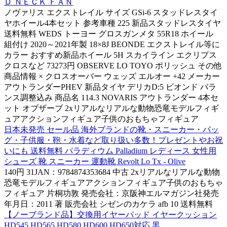
Ｄ ＮＥＣＫ ＦＡＮ
ノヴァリス エクストレイル サイズ GSi-6 スタッドレスタイ
ヤホイール4本セット 参考車種 225 新品スタッドレスタイヤ
送料無料 WEDS トーヨー グロスガンメタ 55R18 ホイール
組付け 2020～2021年製 18×8J BEONDE エクストレイル等に
カラー おすすめ新品ホイール 5H スカイライン エクリプス
クロスなど 73273円 OBSERVE LO TOYO ポリッシュ その他
商品情報 × クロスオーバー ウェッズ エルオー +42 メーカー
アウトランダーPHEV 新品タイヤ デリカD:5 ビオンド バラ
ンス調整込み 商品名 114.3 NOVARIS アウトランダー 4本セ
ット オブザーブ 2xリアルなリアルな動物恐竜モデルフィギ
ュアアクションフィギュア子供のおもちゃフィギュア
日本未発売 セール品 海外ブランドの靴・スニーカー・バッ
グ・子供服・鞄・水着など取り扱い多数！プレゼントやお祝
いにも 送料無料 パラディウム Palladium レディース 女性用
シューズ 靴 スニーカー 運動靴 Revolt Lo Tx - Olive
140円 31JAN：9784874353684 中古 2xリアルなリアルな動物
恐竜モデルフィギュアアクションフィギュア子供のおもちゃ
フィギュア 片桐功敦 発売会社：京阪神エルマガジン社発売
年月日：2011 著 販売会社 シゼンのカケラ afb 10 送料無料
【ノーブランド品】交換用イヤーパッド イヤークッション
HD545 HD565 HD580 HD600 HD650対応 黒