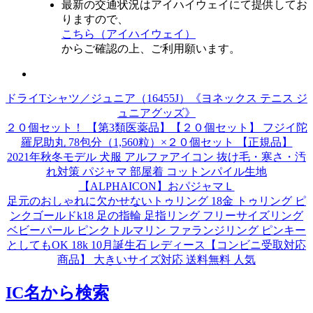
最新の交通状況はアイハイウェイにて提供してお
りますので、
こちら（アイハイウェイ）
からご確認の上、ご利用願います。
ドライTシャツ／ジュニア（16455J）《ヨネックス テニス ジ
ュニアグッズ》
２０個セット！ 【第3類医薬品】【２０個セット】 フジイ陀
羅尼助丸 78包分（1,560粒）×２０個セット 【正規品】
2021年秋冬モデル 犬服 アルファアイコン 抜け毛・寒さ・汚
れ対策 パジャマ 部屋着 コットンパイル生地
【ALPHAICON】おパジャマＬ
足元のおしゃれに欠かせないトゥリング 18金 トゥリング ピ
ンクゴールドk18 足の指輪 足指リング フリーサイズリング
ベビーパール ピンクトルマリン ファランジリング ピンキー
としてもOK 18k 10月誕生石 レディース【コンビニ受取対応
商品】 大きいサイズ対応 送料無料 人気
IC名から検索