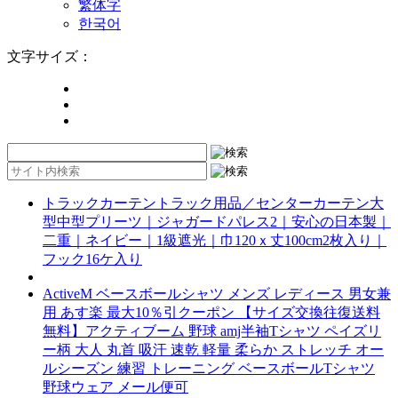
繁体字
한국어
文字サイズ：
トラックカーテントラック用品／センターカーテン大
型中型プリーツ｜ジャガードパレス2｜安心の日本製｜
二重｜ネイビー｜1級遮光｜巾120ｘ丈100cm2枚入り｜
フック16ケ入り
ActiveM ベースボールシャツ メンズ レディース 男女兼
用 あす楽 最大10％引クーポン 【サイズ交換往復送料
無料】アクティブーム 野球 amj半袖Tシャツ ペイズリ
ー柄 大人 丸首 吸汗 速乾 軽量 柔らか ストレッチ オー
ルシーズン 練習 トレーニング ベースボールTシャツ
野球ウェア メール便可