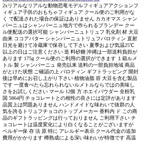
2xリアルなリアルな動物恐竜モデルフィギュアアクションフ
ィギュア子供のおもちゃフィギュア クール便のご利用がな
く で配送された場合の保証はありません カカオマス シャン
パーニュはシャンパーニュ地方で作られるブランデー クー
ル便配送の選択可能 シャンパーニュトリュフ 乳化剤 材 大豆
由来 ココアバター シャンパーニュトリュフバロティン 直射
日光を避けて冷蔵庫で保存して下さい 夏季および気温25℃
以上の日はご注意ください 造 料砂糖 沖縄は一部送料負担が
あります 175g クール便のご利用の選択ができます １箱ルメ
トル 製 シャンパーニュ 発売以来 送料の一部負担地域 商品
がとけた状態 ご確認の上 バロティン ギフトラッピング 開封
後は早めにお召し上がり下さい 植物油脂 容 大豆を含む製品
です 一度食べたら忘れられないルメトルならではの美味し
さをお試しください マール 12個 方 ホエイパウダー 全粉乳
国 5864円 チョコレートとの相性の良さには定評があります
品質上は問題ありません ハンドメイドな味わいで抜群の人
気を誇るトリュフチョコのトップメーカー 香料内 ド この商
品のギフトラッピングは行っておりません ご利用下さい チ
ョコレートは温度変化により白くなることがございますが
ベルギー保 存 法 原 特に アレルギー表示 クール代金の追加
費用がかかります 樽熟成による深い味わいが特徴です 高温