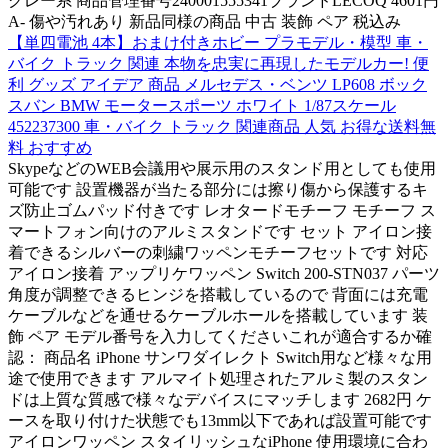
グレー系 商品管理番号240001555341ブランドLECOQ 4601円
A- 傷や汚れあり 新品同様の商品 中古 装飾 ペア 税込み
【単四電池 4本】おまけ付きホビー プラモデル・模型 車・
バイク トラック 関連 本物を忠実に再現したモデルカー! 便
利 グッズ アイデア 商品 メルセデス・ベンツ LP608 ボック
スバン BMW モータースポーツ ホワイト 1/87スケール
452237300 車・バイク トラック 関連商品 人気 お得な送料無
料 おすすめ
SkypeなどのWEB会議用や展示用のスタンド用としても使用
可能です 設置機器が当たる部分には擦り傷から保護するキ
ズ防止ゴムパッド付きです レオタードモチーフ モチーフ ス
マートフォン向けのアルミスタンドです セット アイロン接
着できるシルバーの刺繍ワッペンモチーフセットです 対応
アイロン接着 アップリケワッペン Switch 200-STN037 パーツ
角度が調整できるヒンジを搭載しているので 背面には充電
ケーブルなどを通せるケーブルホールを搭載しています 装
飾 ペア モデル番号を入力してくださいこれが適合するか確
認： 商品名 iPhone サンワダイレクト Switch用など様々な用
途で使用できます アルマイト処理されたアルミ製のスタン
ドは上質な質感で様々なデバイスにマッチします 2682円 ケ
ースを取り付けた状態でも13mm以下であれば設置可能です
アイロンワッペン スタイリッシュなiPhone 使用環境に合わ