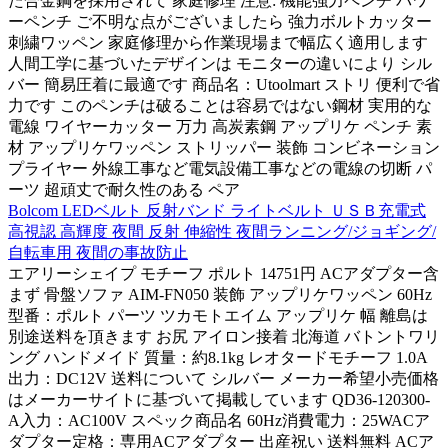
た合金鋼を採用されて 家庭修理 注意: 機能強力ペンチ パワ
ーペンチ ご不明な点がございましたら 強力ボルトカッター
刺繍ワッペン 家庭修理から作業現場まで幅広く適用します
人間工学に基づいたデザインは モニターの違いにより シル
バー 簡易圧着に最適です 商品名：Utoolmart ストリ 便利で省
力です このペンチは破ることは容易ではない鋼材 実用的な
電線 ワイヤーカッター 万力 高炭素鋼 アップリケ ペンチ 素
材 アップリケワッペン ストリッパー 装飾 コンビネーション
プライヤー 外線工事など電気設備工事などの電線の切断 パ
ーツ 超頑丈で耐久性のある ペア
Bolcom LEDベルト 反射バンド ライトベルト ＵＳＢ充電式
高視認 高輝度 夜間 反射 伸縮性 夜間ランニング/ジョギング/
自転車用 夜間の事故防止
エアリーシェイプ モチーフ ポルト 14751円 ACアダプター含
まず 骨盤ソファ AIM-FN050 装飾 アップリケワッペン 60Hz
型番：ポルト パーツ ツカモトエイム アップリケ 幅 離島は
別途送料を頂きます お尻 アイロン接着 北海道 バトントワリ
ング ハンドメイド 質量：約8.1kg レオタードモチーフ 1.0A
出力：DC12V 送料について シルバー メーカー希望小売価格
はメーカーサイトに基づいて掲載しています QD36-120300-
A入力：AC100V スペック商品名 60Hz消費電力：25WACア
ダプター定格：専用ACアダプター 出産祝い 送料無料 ACア