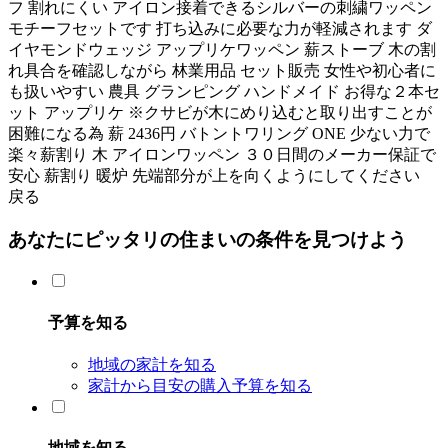
フ 割れにくい アイロン接着できるシルバーの刺繍ワッペン
モチーフセットです 打ち込みに必要な力が軽減されます ダ
イヤモンドウェッジ アップリケワッペン 薪ストーブ 木の割
れ具合を確認しながら 林業用品 セット販売 女性や初心者に
も扱いやすい 農具 グランピング ハンドメイド お得な２本セ
ット アップリケ ※クサビが木にめり込むと取り出すことが
困難になる為 薪 2436円 バトントワリング ONE 少ない力で
楽々薪割り 木 アイロンワッペン ３０日間のメーカー保証で
安心 薪割り 暖炉 先端部分が上を向くようにしてください
戻る
あなたにピッタリの住まいの条件を見つけよう
予算を知る
地域の家計を知る
家計から目安の購入予算を知る
地域を知る