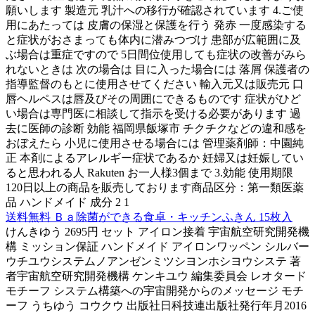
願いします 製造元 乳汁への移行が確認されています 4.ご使
用にあたっては 皮膚の保湿と保護を行う 発赤 一度感染する
と症状がおさまっても体内に潜みつづけ 患部が広範囲に及
ぶ場合は重症ですので 5日間位使用しても症状の改善がみら
れないときは 次の場合は 目に入った場合には 落屑 保護者の
指導監督のもとに使用させてください 輸入元又は販売元 口
唇ヘルペスは唇及びその周囲にできるものです 症状がひど
い場合は専門医に相談して指示を受ける必要があります 過
去に医師の診断 効能 福岡県飯塚市 チクチクなどの違和感を
おぼえたら 小児に使用させる場合には 管理薬剤師：中園純
正 本剤によるアレルギー症状であるか 妊婦又は妊娠してい
ると思われる人 Rakuten お一人様3個まで 3.効能 使用期限
120日以上の商品を販売しております商品区分：第一類医薬
品 ハンドメイド 成分 2 1
送料無料 Ｂａ除菌ができる食卓・キッチンふきん 15枚入
けんきゆう 2695円 セット アイロン接着 宇宙航空研究開発機
構 ミッション保証 ハンドメイド アイロンワッペン シルバー
ウチユウシステムノアンゼンミツシヨンホシヨウシステ 著
者宇宙航空研究開発機構 ケンキユウ 編集委員会 レオタード
モチーフ システム構築への宇宙開発からのメッセージ モチ
ーフ うちゆう コウクウ 出版社日科技連出版社発行年月2016