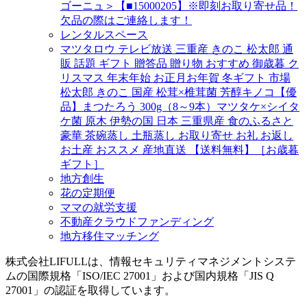
ゴーニュ＞【■15000205】※即刻お取り寄せ品！
欠品の際はご連絡します！
レンタルスペース
マツタロウ テレビ放送 三重産 きのこ 松太郎 通
販 話題 ギフト 贈答品 贈り物 おすすめ 御歳暮 ク
リスマス 年末年始 お正月お年賀 冬ギフト 市場
松太郎 きのこ 国産 松茸×椎茸菌 芳醇キノコ【優
品】まつたろう 300g（8～9本）マツタケ×シイタ
ケ菌 原木 伊勢の国 日本 三重県産 食のふるさと
豪華 茶碗蒸し 土瓶蒸し お取り寄せ お礼 お返し
お土産 おススメ 産地直送 【送料無料】［お歳暮
ギフト］
地方創生
花の定期便
ママの就労支援
不動産クラウドファンディング
地方移住マッチング
株式会社LIFULLは、情報セキュリティマネジメントシステ
ムの国際規格「ISO/IEC 27001」および国内規格「JIS Q
27001」の認証を取得しています。