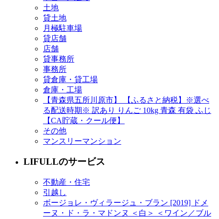
土地
貸土地
月極駐車場
貸店舗
店舗
貸事務所
事務所
貸倉庫・貸工場
倉庫・工場
【青森県五所川原市】 【ふるさと納税】※選べ
る配送時期※ 訳あり りんご 10kg 青森 有袋 ふじ
【CA貯蔵・クール便】
その他
マンスリーマンション
LIFULLのサービス
不動産・住宅
引越し
ボージョレ・ヴィラージュ・ブラン [2019] ドメ
ーヌ・ド・ラ・マドンヌ ＜白＞ ＜ワイン／ブル