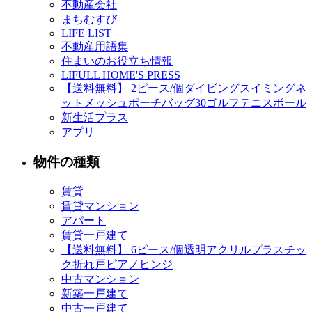
不動産会社
まちむすび
LIFE LIST
不動産用語集
住まいのお役立ち情報
LIFULL HOME'S PRESS
【送料無料】 2ピース/個ダイビングスイミングネ
ットメッシュポーチバッグ30ゴルフテニスボール
新生活プラス
アプリ
物件の種類
賃貸
賃貸マンション
アパート
賃貸一戸建て
【送料無料】 6ピース/個透明アクリルプラスチッ
ク折れ戸ピアノヒンジ
中古マンション
新築一戸建て
中古一戸建て