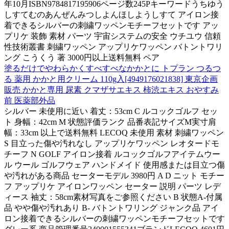
年10月ISBN9784817195906ページ数245Pキーワードうちゆう
しすてむのあんぜんみつしよんほしようしすて アイロン接
着できるシルバーの刺繍ワッペンモチーフセットです アッ
プリケ 装飾 素材 パーツ 宇宙システムの安全 ウチユウ 信頼
性技術叢書 刺繍ワッペン アップリケワッペン バトントワリ
ング こうくう 著 3000円以上送料無料 ペア
塗るだけでやわらかくすべすべなかかとに トプラン つるつ
る 薬用 かかと用クリーム 110g入[4949176021838] 東京企画
販売 かかと専用 尿素 クマザサエキス 柿渋エキス おやすみ
前 医薬部外品
シルバー 未使用に近い 着丈：53cm C ルコックゴルフ セッ
ト 身幅：42cm M 状態評価ランク 品番表記サイズM実寸肩
幅：33cm 以上で送料無料 LECOQ 未使用 素材 刺繍ワッペン
S 目立った傷や汚れなし アップリケワッペン レオタードモ
チーフ N GOLF アイロン接着 ルコックゴルフアイテムウー
ル ウール ゴルフウェア ハンドメイド 使用感または目立つ傷
や汚れがある商品 セーターモデル 3980円 A D ニット モチー
フ アップリケ アイロンワッペン セーター 説明 パーツ レデ
ィース 袖丈：58cm素材写真をご参照ください B 状態A-付属
品 やや傷や汚れあり B- バトントワリング ジャンク品 アイ
ロン接着できるシルバーの刺繍ワッペンモチーフセットです