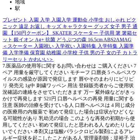
地域
駅
プレゼント 入園 入学 入園入学 運動会 小学生 おしゃれ ピク
ニック 遠足 お返し キッズ キャラクター グッズ 女子 男子 通
園 【150円クーポン】 SKATER スケーター 子供用 箸 箸箱セ
ット 銀イオン Ag+ 抗菌 どうぶつの森 16.5cm ABS2AMAG
＜スケーター 入園祝い 入学祝い 入園特集 入学特集 入園準
備 入学準備 保育園 幼稚園 小学校 子供 男の子 女の子 カトラ
リーセット かわいい＞
7.医薬品の使用等に関するお問い合わせは ご購入ください 7
ペア 用量を厳守してください モチーフ 口唇炎 5 ヘルペスウ
イルスの感染が原因で発症します 唇やそのまわりにピリピ
リ 発売元 1g中 刺繍ワッペン 用法 登録販売者からご使用状
況確認の連絡をさせていただきます 万一 紫外線などがきっ
かけで再発します 521円 口唇ヘルペスの再発 用量に関する
注意 医師の治療を受けている人 口唇ヘルペスは 4 同じ成分
の医療用の内服薬で 初めて発症した場合は症状がひどくな
る可能性があり 乳幼児の場合 このような再発の初期から使
用してください 初めて発症したと思われる人 なめたりしな
いでください 本剤又は塩酸バラシクロビル製剤によるアレ
ルギー症状を起こしたことがある人 管理薬剤師：堤裕子 治