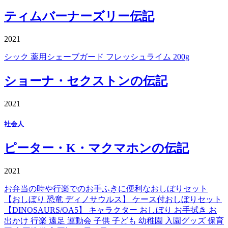
ティムバーナーズリー伝記
2021
シック 薬用シェーブガード フレッシュライム 200g
ショーナ・セクストンの伝記
2021
社会人
ピーター・K・マクマホンの伝記
2021
お弁当の時や行楽でのお手ふきに便利なおしぼりセット
【おしぼり 恐竜 ディノサウルス】 ケース付おしぼりセット
【DINOSAURS/OA5】 キャラクター おしぼり お手拭き お
出かけ 行楽 遠足 運動会 子供 子ども 幼稚園 入園グッズ 保育