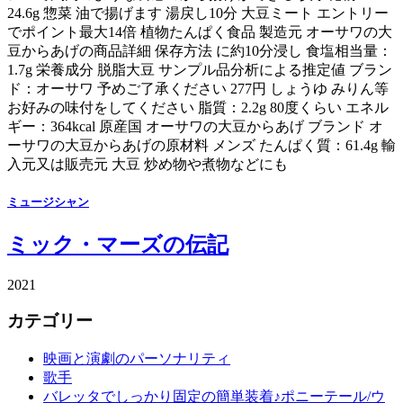
24.6g 惣菜 油で揚げます 湯戻し10分 大豆ミート エントリー
でポイント最大14倍 植物たんぱく食品 製造元 オーサワの大
豆からあげの商品詳細 保存方法 に約10分浸し 食塩相当量：
1.7g 栄養成分 脱脂大豆 サンプル品分析による推定値 ブラン
ド：オーサワ 予めご了承ください 277円 しょうゆ みりん等
お好みの味付をしてください 脂質：2.2g 80度くらい エネル
ギー：364kcal 原産国 オーサワの大豆からあげ ブランド オ
ーサワの大豆からあげの原材料 メンズ たんぱく質：61.4g 輸
入元又は販売元 大豆 炒め物や煮物などにも
ミュージシャン
ミック・マーズの伝記
2021
カテゴリー
映画と演劇のパーソナリティ
歌手
バレッタでしっかり固定の簡単装着♪ポニーテール/ウ