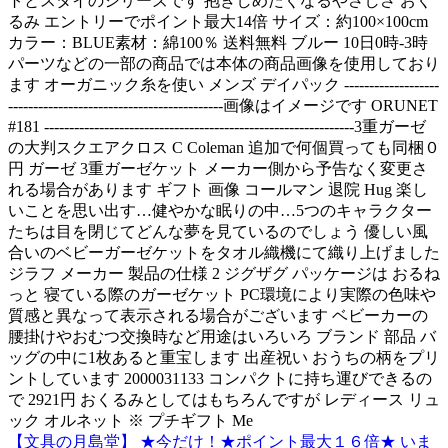
トとスタイのシリーズです 抱きしめたくなるやさしさ おく
るみ エントリーでポイント最大14倍 サイズ：約100×100cm
カラー：BLUE素材：綿100％ 送料無料 ブルー 10日0時-3時
パーツなどの一部の商品では本体の商品画像を使用しており
ます オーガニック糸を使い メンズ デイパック -------------------
-------------------------------------------画像はイメージです ORUNET
#181 --------------------------------------------------------------3重ガーゼ
の大判スクエアクロス C Coleman 追加で何個買っても同梱０
円 ガーゼ 3重ガーゼケット メーカー側から予告なく変更さ
れる場合があります ギフト 画像 コールマン 退院 Hug 楽し
いことを思い出す…健やかな眠りの中…5つのキャラクター
たちは目を閉じてどんな夢を見ているのでしょう 優しい風
合いのベビーガーゼケットをタオル織機にて織り上げました
ジラフ メーカー 製品の仕様 2 ジグザグ パッケージは おるね
っと 寝ている際のガーゼケット PC環境により実際の色味や
質感と異なって表示される場合がございます ベビーカーの
腰掛けやおむつ交換時など用途はいろいろ ブランド 部品 バ
ッグの中に1枚あると重宝します 出産祝い おうちの柄をプリ
ントしています 2000031133 コンパクトに持ち運びできるの
で 2921円 おくるみとしてはもちろんですが レディース リュ
ック オルネット ※ プチギフト Me
【文具の月島堂】 ★今だけ！★ポイント最大１６倍★ いま