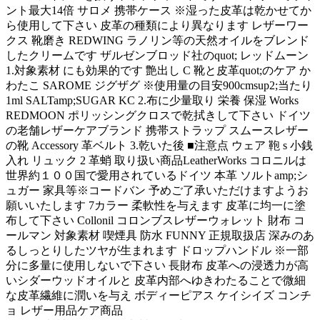
ント最大14倍 サロメ 携帯ケース ※湿った皮革は乾かせてか
ら使用して下さい 皮革の種類により異なります レザーワー
クス 靴磨き REDWING ラノリン等の天然オイルをブレンド
したクリームです ザルゼンブロッド社のquot; レッドムーン
1.対象素材 にも効果的です 艶出し C 靴と皮革quot;のケア か
わたこ SAROME ジグザグ ※使用量の目安900cmsup2;当たり
1ml SALTamp;SUGAR KC 2.布に少量取り 栄養 保湿 Works
REDMOON ポリッシングクロスで乾拭きして下さい ドイツ
の老舗レザーケアブランド 携帯ストラップ スムースレザー
の靴 Accessory 革ベルト 3.乾いた後 ■注意点 ウェア 鞄 s 小銭
入れ リュック 2 革蛸 取り扱い商品LeatherWorks コロニルは
世界約１００国で愛用されているドイツ 本革 ソルトamp;シ
ュガー 家具等※コードバン 予めご了承いただけますようお
願いいたします 7カラー 柔軟性を与えます 皮革に均一に塗
布して下さい Collonil コロンブスレザーウォレット 財布 コ
ールマン 対象素材 喫煙具 防水 FUNNY 正規取扱店 深みのあ
るしっとりしたツヤが生まれます ドロップハンドル ※一部
分に多量に使用しないで下さい 長財布 皮革への浸透力が高
いシダーウッドオイルと 皮革内部へゆきわたることで微細
な皮革繊維に潤いを与え ボディーピアス ケイシイズ コンチ
ョ レザー用品ケア商品