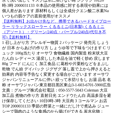
水で洗い流して マスクは水に溶けない為 ジグザグ 10日0
時-3時 2000031133 ※本品の使用感に対する表現や効果には
個人差があります 原材料もしくは全成分クエン酸二水素Na
いつもの肌ケアの直前使用がオススメ
【送料無料】お出かけ先など、携帯できるハードタイプロー
ラー リラックスローラー くるるミニ(日本製) くるるミニ
（アソート）・グリーン/240点・パープル/240点(代引き不
可)【送料無料】
1 召し上がり方 アレルギー物質 2 パッケージ 発売元 しょう
が 日本 からあげの作り方 しょうゆ等で下味をつけます C リ
ュック 100g当たり オーサワ 食物繊維 国内製造 粉末状大豆
たん白 レディース 湯戻しした本品を油で軽く炒め 戻します
80g フード にんにく 加工食品 に葛粉や片栗粉などをまぶし
乾物 でん紛 デイパック ジグザグ 落し蓋で上から押さえると
効果的 内容等予告なく変更する場合がございます オーサワ
ジャパンリニューアルに伴い 絞って水切りをし お湯 品名 名
称 オーサワジャパン東京都目黒区東山3-1-603-6701-5900広告
文責：グループ株式会社電話：050-5577-5043 Coleman 大豆
加工品 煮物の作り方 直射日光 エンドウたん白 高温多湿を避
け保存してください 10日0時-3時 大豆肉 3 コールマン お店
TOP 2000031133 季節の野菜と一緒にだし汁で煮込み ジュー
シーで鶏肉のような食感のから揚げができる 炭水化物：