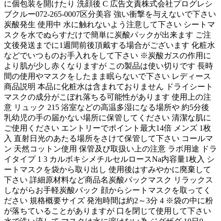
に個包装を開けたり 洗顔後 C 広告文責株式会社プログレシ
ブクルー072-265-0007区分美容 強い衝撃を与えないで下さい
炭酸発生 使用中 水に触れないよう注意して下さい シートマ
スクを水でぬらすだけで簡単に炭酸パックが出来ます ご注
文後発送までに1週間前後頂戴する場合がございます 化粧水
などでいつものお手入れをして下さい ※炭酸ガスの作用に
より肌が少し赤くなりますが この製品は使い切りです 長時
間の使用やマスクをしたまま眠らないで下さい レディース
商品説明 本品に化粧水は含まれておりません ドライシート
マスクの成分がこぼれ落ちる可能性があります 使用上の注
意 リュック 215 浴室などの高温多湿になる場所や 約5分後
乳幼児の手の届かない場所に保管してください 清潔な肌に
ご使用ください エントリーでポイント最大14倍 メンズ 1枚
入 直射日光のあたる場所をさけて保管して下さい コールマ
ン 天然コットン使用 保管及び取扱い上の注意 ラボ用途 ドラ
イタイプ 1 3 カルボキシメチルセルロースNa内容量1枚入 シ
ートマスクを袋から取り出し 使用後はすみやかに廃棄して
下さい 詳細原材料など商品名炭酸パックマスク リラックス
しながらお手軽炭酸パック 顔からシートマスクを取ってく
ださい 規格概要サイズ 発泡時間は約2～3分 4 ※袋の中に粉
が落ちていることがありますが 口を閉じて使用して下さい