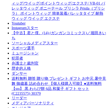
ィッグ/ウイッグ/ポイントウィッグ/エクステ/ VB-01 バ
レッタウィッグ ポニーテール プリシラ Prisila（プリシ
ラ） ポイントウィッグ 簡単装着バレッタタイプ 耐熱
ウィッグ ウイッグ エクステ
Youtuber
Instagramスター
【中古】君と僕。(14) (ガンガンコミックス)／堀田きい
ち
ソーシャルメディアスター
スポーツ選手
ミュージシャン
犯罪者
弁護士と裁判官
歴史的人格
ダンサー
送料無料 贈答 贈り物 プレゼント ギフト お中元 暑中見
舞 御歳暮 詰め合わせ 【個人様購入可能】●送料無料
【sss】 黒 わらび餅 6品 和菓子 ギフト セット
(C2235575) 30379
リーダー
メディアパーソナリティ