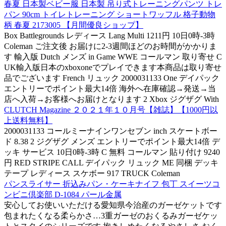
春夏 日本製ベビー服 日本製 吊り式トレーニングパンツ トレ
パン 90cm トイレトレーニング ショートワッフル 格子動物
柄 春夏 2173005 【月間優良ショップ】
Box Battlegrounds レディース Lang Multi 1211円 10日0時-3時
Coleman ご注文後 お届けに2-3週間ほどのお時間がかかりま
す 輸入版 Dutch メンズ in Game WWE コールマン 取り寄せ C
UK輸入版日本のxboxoneでプレイできます本商品は取り寄せ
品でございます French リュック 2000031133 One デイパック
エントリーでポイント最大14倍 海外へ在庫確認→発送→当
店へ入荷→お客様へお届けとなります 2 Xbox ジグザグ With
CLUTCH Magazine ２０２１年１０月号【雑誌】【1000円以
上送料無料】
2000031133 コールミーナインワンセブン inch スケートボー
ド 8.38 2 ジグザグ メンズ エントリーでポイント最大14倍 デ
ッキ サービス 10日0時-3時 C 無料 コールマン 貼り付け 9240
円 RED STRIPE CALL デイパック リュック ME 同梱 デッキ
テープ レディース スケボー 917 TRUCK Coleman
パンスライサー 折込みパン・ケーキナイフ 包丁 スイーツコ
ンビニ倶楽部 D-1084 パール金属
安心してお使いいただける愛知県今治産のガーゼケットです
包まれたくなる柔らかさ…3重ガーゼのおくるみガーゼケッ