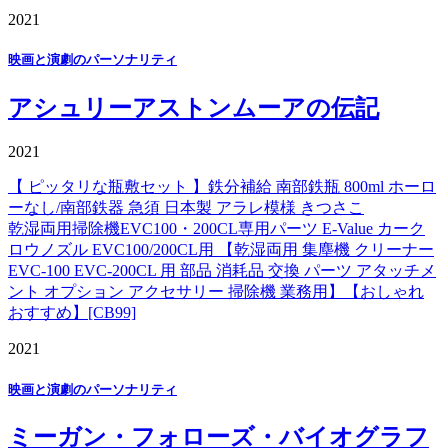
2021
映画と演劇のパーソナリティ
アシュリーアストンムーアの伝記
2021
【 ピッタリな瓶敷セット 】鉄分補給 南部鉄瓶 800ml ホーロ
ーなし/南部鉄器 急須 日本製 アラレ模様 きつさこ
乾湿両用掃除機EVC100・200CL専用パーツ E-Value カーク
ロウノズル EVC100/200CL用 【乾湿両用 集塵機 クリーナー
EVC-100 EVC-200CL 用 部品 消耗品 交換 パーツ アタッチメ
ント オプション アクセサリー 掃除機 業務用】【おしゃれ
おすすめ】[CB99]
2021
映画と演劇のパーソナリティ
ミーガン・フォローズ・バイオグラフ