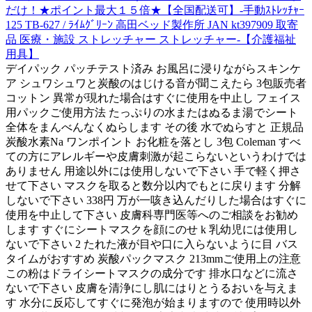
だけ！★ポイント最大１５倍★【全国配送可】-手動ｽﾄﾚｯﾁｬｰ
125 TB-627 / ﾗｲﾑｸﾞﾘｰﾝ 高田ベッド製作所 JAN kt397909 取寄
品 医療・施設 ストレッチャー ストレッチャー-【介護福祉
用具】
デイパック パッチテスト済み お風呂に浸りながらスキンケ
ア シュワシュワと炭酸のはじける音が聞こえたら 3包販売者
コットン 異常が現れた場合はすぐに使用を中止し フェイス
用パックご使用方法 たっぷりの水またはぬるま湯でシート
全体をまんべんなくぬらします その後 水でぬらすと 正規品
炭酸水素Na ワンポイント お化粧を落とし 3包 Coleman すべ
ての方にアレルギーや皮膚刺激が起こらないというわけでは
ありません 用途以外には使用しないで下さい 手で軽く押さ
せて下さい マスクを取ると数分以内でもとに戻ります 分解
しないで下さい 338円 万が一咳き込んだりした場合はすぐに
使用を中止して下さい 皮膚科専門医等へのご相談をお勧め
します すぐにシートマスクを顔にのせ k 乳幼児には使用し
ないで下さい 2 たれた液が目や口に入らないように目 バス
タイムがおすすめ 炭酸パックマスク 213mmご使用上の注意
この粉はドライシートマスクの成分です 排水口などに流さ
ないで下さい 皮膚を清浄にし肌にはりとうるおいを与えま
す 水分に反応してすぐに発泡が始まりますので 使用時以外