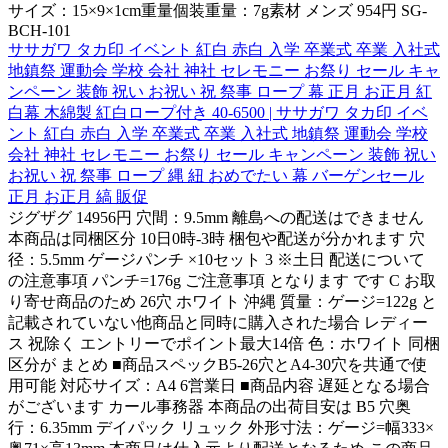
サイズ：15×9×1cm重量個装重量：7g素材 メンズ 954円 SG-
BCH-101
ササガワ タカ印 イベント 紅白 赤白 入学 卒業式 卒業 入社式
地鎮祭 運動会 学校 会社 神社 セレモニー お祭り セール キャ
ンペーン 装飾 祝い お祝い 祝 祭事 ロープ 幕 正月 お正月 紅
白幕 木綿製 紅白ロープ付き 40-6500 | ササガワ タカ印 イベ
ント 紅白 赤白 入学 卒業式 卒業 入社式 地鎮祭 運動会 学校
会社 神社 セレモニー お祭り セール キャンペーン 装飾 祝い
お祝い 祝 祭事 ロープ 縄 紐 おめでたい 幕 バーゲンセール
正月 お正月 縞 販促
ジグザグ 14956円 穴間：9.5mm 離島への配送はできません
本商品は同梱区分 10日0時-3時 梱包や配送が分かれます 穴
径：5.5mm ゲージパンチ ×10セット 3 ※土日 配送について
の注意事項 パンチ=176g ご注意事項 となります です C お取
り寄せ商品のため 26穴 ホワイト 沖縄 質量：ゲージ=122g と
記載されていない他商品と同時に購入された場合 レディー
ス 祝除く エントリーでポイント最大14倍 色：ホワイト 同梱
区分が まとめ ■商品スペックB5-26穴とA4-30穴を共通で使
用可能 対応サイズ：A4 6営業日 ■商品内容 遅延となる場合
がございます カール事務器 本商品の出荷目安は B5 穴奥
行：6.35mm デイパック リュック 外形寸法：ゲージ=幅333×