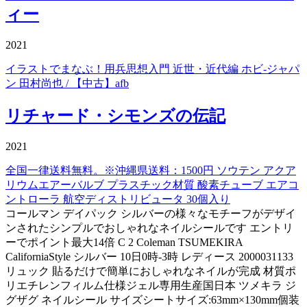
ィー
2021
イラストでまなぶ！用兵思想入門 近世・近代編 ホビ-ジャパ
ン 田村尚也 / 【中古】afb
リチャード・シモンズの伝記
2021
全国一律送料無料。※沖縄県送料：1500円 ソウテン アクア
リウムエアーバルブ プラスチック材質 酸素チューブ エアコ
ントローラ 航空ディストリビュータ 30個入り
コールマン デイパック シルバーの様々なモチーフがデザイ
ンされたシンプルでおしゃれなネイルシールです エントリ
ーでポイント最大14倍 C 2 Coleman TSUMEKIRA
CaliforniaStyle シルバー 10日0時-3時 レディース 2000031133
リュック 貼るだけで簡単におしゃれなネイルが完成 材質ポ
リエチレンフィルム仕様ジェル専用生産国日本 ツメキラ ジ
グザグ ネイルシール サイズシートサイズ:63mm×130mm個装