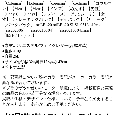
【Coleman】【koleman】【coreman】【coolman】【コウルマ
ン】【Men's】【Mens】【メンズ】【めんず】【男性】
【Lady's】【Ladys】【レディース】【れでぃーす】【女
性】【トレッキングバッグ】【デイバッグ】【リュック】
【バックパック】 oriLBp20 oriLBp20 SLSL 0513lb10cpn
【rss202006】【rss20210304】【rss20210304crmn】
【lb210510updete】
●素材:ポリエステル/フェイクレザー(合成皮革)
●重さ410g
●容量26L
●サイズ:(約)幅32×奥行17×高さ43cm
●ベトナム製
※一部商品において弊社カラー表記がメーカーカラー表記と
異なる場合がございます。
※ブラウザやお使いのモニター環境により、掲載画像と実際
の商品の色味が若干異なる場合があります。
掲載の価格・デザイン・仕様について、予告なく変更するこ
とがあります。あらかじめご了承ください。