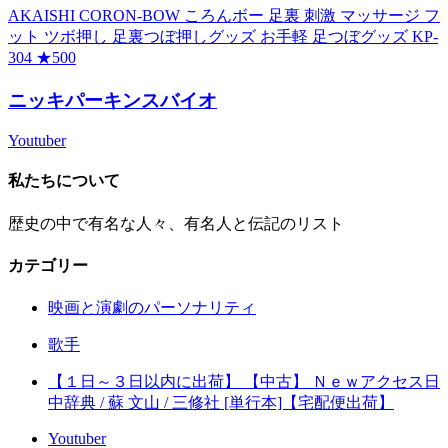
AKAISHI CORON-BOW ころんボー 足裏 刺激 マッサージ フ
ット ツボ押し 足裏つぼ押しグッズ お手軽 足つぼグッズ KP-
304 ★500
ニッキパーキンスバイオ
Youtuber
私たちについて
歴史の中で有名な人々、有名人と伝記のリスト
カテゴリー
映画と演劇のパーソナリティ
歌手
【１日～３日以内に出荷】 【中古】 Ｎｅｗアクセス日
中辞典 / 蘇 文山 / 三修社 [単行本]【宅配便出荷】
Youtuber