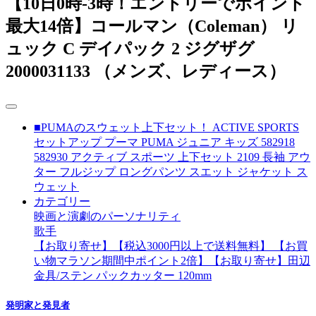
【10日0時-3時！エントリーでポイント
最大14倍】コールマン（Coleman） リ
ュック C デイパック 2 ジグザグ
2000031133 （メンズ、レディース）
■PUMAのスウェット上下セット！ ACTIVE SPORTS
セットアップ プーマ PUMA ジュニア キッズ 582918
582930 アクティブ スポーツ 上下セット 2109 長袖 アウ
ター フルジップ ロングパンツ スエット ジャケット ス
ウェット
カテゴリー
映画と演劇のパーソナリティ
歌手
【お取り寄せ】【税込3000円以上で送料無料】 【お買
い物マラソン期間中ポイント2倍】【お取り寄せ】田辺
金具/ステン パックカッター 120mm
発明家と発見者