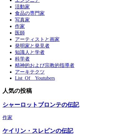
エンジニア
活動家
食品の専門家
写真家
作家
医師
アーティストと画家
発明家と発見者
知識人と学者
科学者
精神的および宗教的指導者
アーキテクツ
List_Of__Youtubers
人気の投稿
シャーロットブロンテの伝記
作家
ケイリン・スレビンの伝記