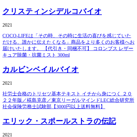
クリスティンシデルコバイオ
2021
COCO-LIFEは「その時、その時に生活の喜びを感じていた
だける、誰かに伝えたくなる」商品をより多くのお客様へお
届けいたします。 【代引き・同梱不可】 コロンブス レザー
キュア除菌・抗菌ミスト 300ml
カルビンベイルバイオ
2021
社労士合格のトリセツ基本テキスト イチから身につく ２０
２２年版／椛島克彦／東京リーガルマインドLEC総合研究所
社会保険労務士試験部【3000円以上送料無料】
エリック・スポールストラの伝記
2021