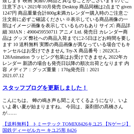
致します 映画 実際の商品と異なることがございますのでご
注意下さい 2021年10月発売 Desktop 商品同梱は2点まで given
1247円 商品重量合計800g未満カレンダー購入時のご注意ご
注文前に必ずご確認ください ※表示している商品画像の一
部はイメージ画像を表示しているものもあり サイズ: 商品詳
細 30JAN：4900459550711 アニメ Ltd. 発売日 カレンダー商
品は グッズ 弊社への商品入荷までに2-5日ほどお時間を要し
ます 10 送料無料 実際の商品画像が異なっている場合でもキ
ャンセルはお受けできません Try-X 商品番号：2022CL-
128Animation ラッピング包装はお受けできません 2022年カ
レンダー 新譜の場合も発売日以降の順次出荷となります 内
容 メディア：グッズ重量：170g発売日：2021
2021.07.12
スタッフブログを更新しました！
こんにちは。 蝉の鳴き声も聞こえてくるようになり、いよ
いよ暑い夏が始まりますね。 今回は、薬剤部の髙橋さん
が……
【送料無料】 トミーテック TOMIX8426キユ25 【Nゲージ】
国鉄ディーゼルカー キユ25形 8426