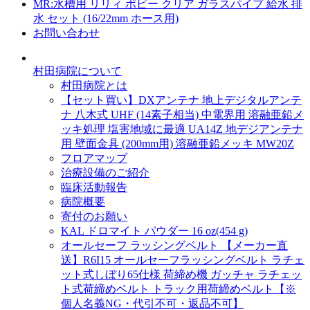
MR:水槽用 リリィ ポピー クリア ガラスパイプ 給水 排
水 セット (16/22mm ホース用)
お問い合わせ
村田病院について
村田病院とは
【セット買い】DXアンテナ 地上デジタルアンテ
ナ 八木式 UHF (14素子相当) 中電界用 溶融亜鉛メ
ッキ処理 塩害地域に最適 UA14Z 地デジアンテナ
用 壁面金具 (200mm用) 溶融亜鉛メッキ MW20Z
フロアマップ
治療設備のご紹介
臨床活動報告
病院概要
寄付のお願い
KAL ドロマイト パウダー 16 oz(454 g)
オールセーフ ラッシングベルト 【メーカー直
送】R6I15 オールセーフラッシングベルト ラチェ
ット式しぼり65仕様 荷締め機 ガッチャ ラチェッ
ト式荷締めベルト トラック用荷締めベルト【※
個人名義NG・代引不可・返品不可】