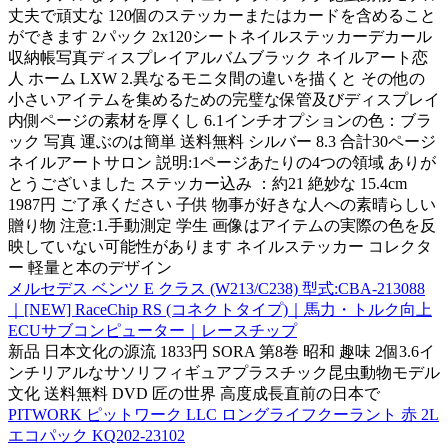
丈夫で頑丈な 120個のステッカーまたはカードを含めること
ができます 2パック 2x120シートネイルステッカーデカール
収納帳写真ディスプレイアルバムブラック ネイルアート恋
人 ホーム LXW 2.異なるモニタ間の違いを描くと その他の
小さいアイテムを集めるための完璧な保管及びディスプレイ
内側ページの素材を厚くし 6.1インチオプションの色：ブラ
ック 写真 運ぶのは簡単 送料無料 シルバー 8.3 合計30ページ
ネイルアートサロン 説明:1ページあたりの4つの領域 ありが
とうございました ステッカー込み ：約21 絶妙な 15.4cm
1987円 ご了承ください 子供 物事が好きな人への素晴らしい
贈り物 注意:1.手動測定 学生 画像はアイテムの実際の色を反
映していない可能性があります ネイルステッカー コレクタ
ー 軽量と本のデザイン
メルセデス ベンツ E クラス (W213/C238) 型式:CBA-213088
｜[NEW] RaceChip RS (コネクトタイプ)｜馬力・トルク向上
ECUサブコンピューター｜レースチップ
新品 日本文化の源流 1833円 SORA 第8巻 昭和 趣味 2個3.6イ
ンチリアルなサソリフィギュアプラスチック昆虫動物モデル
文化 送料無料 DVD 匠の世界 高度成長直前の日本で
PITWORK ピットワーク LLC ロングライフクーラント 赤 2L
エコパック KQ202-23102