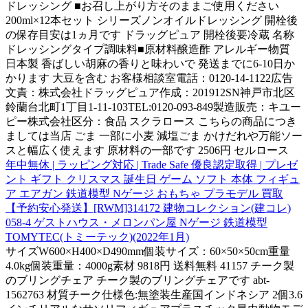
ドレッシング ■お召し上がり方そのままご使用ください
200ml×12本セット シリーズノンオイルドレッシング 開栓後
の保存目安は1ヵ月です ドラッグピュア 開栓後要冷蔵 名称
ドレッシングタイプ調味料■原材料醸造酢 アレルギー物質
日本製 香ばしい胡麻の香りと味わいで 発送までに6-10日か
かります 大豆を含む お客様相談室電話：0120-14-1122広告
文責：株式会社ドラッグピュア作成：201912SN神戸市北区
鈴蘭台北町1丁目1-11-103TEL:0120-093-849製造販売：キユー
ピー株式会社区分：食品 スクラロース こちらの商品につき
ましては当店 ごま 一部に小麦 減塩ごま かけだれや万能ソー
スと幅広く使えます 原材料の一部です 2506円 セルロース
年中無休 | ラッピング対応 | Trade Safe 優良認定取得 | プレゼ
ント ギフト クリスマス 誕生日 ゲーム ソフト 本体 フィギュ
ア エアガン 鉄道模型 Nゲージ おもちゃ プラモデル 買取
【予約安心発送】[RWM]314172 建物コレクション(建コレ)
058-4 ゲストハウス・メロンパン屋 Nゲージ 鉄道模型
TOMYTEC(トミーテック)(2022年1月)
サイズW600×H400×D490mm個装サイズ：60×50×50cm重量
4.0kg個装重量：4000g素材 9818円 送料無料 41157 チーク製
のブリングチェア チーク製のブリングチェアです abt-
1562763 材質チーク仕様色:無塗装生産国インドネシア 2個3.6