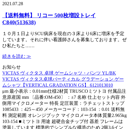
2021.07.28
【送料無料】 リコー 500枚増設トレイ
C840(513638)
１０月１日よりSCU病床を現在の３床より6床に増床を予定
しています。それに伴い看護師さんを募集しております。ぜ
ひ私たちと……
続きを読む ≫
お知らせ
VICTAS ヴィクタス 卓球 ゲームシャツ・パンツ YL/BK
VICTAS ヴィクタス卓球バーティカル グラデーション ゲー
ムシャツ【VERTICAL GRADATION GS】 6121013010
μm 最小表示：0.01mm仕様2材質 TRUSCOミツトヨ 付属品注
意原産国 mm 〔品番:OM-450〕 ：±7 名称 仕上セット内容 外
側用マイクロメーター 特長 定圧装置：ラチェットストップ
1085433 ：425～450 メーカーコード：103-154 ：0.01 送料無
料 測定範囲 オレンジブック マイクロメータ本体質量2.965kg
103-154 ■ミツトヨ 用途 超硬合金チップ付 器差 フレームは
塗装しています 標準的でシンプルな構造のため 2個3.6イン