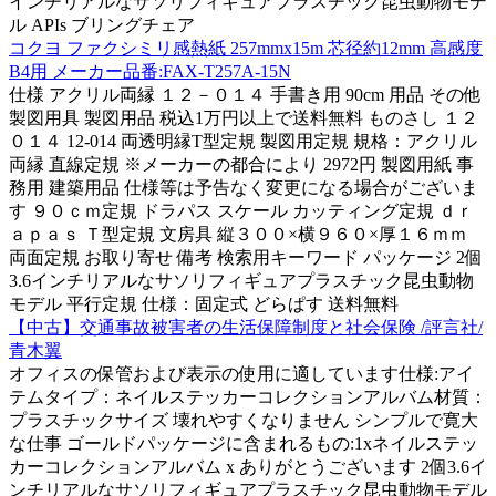
インチリアルなサソリフィギュアプラスチック昆虫動物モデ
ル APIs ブリングチェア
コクヨ ファクシミリ感熱紙 257mmx15m 芯径約12mm 高感度
B4用 メーカー品番:FAX-T257A-15N
仕様 アクリル両縁 １２－０１４ 手書き用 90cm 用品 その他
製図用具 製図用品 税込1万円以上で送料無料 ものさし １２
０１４ 12-014 両透明縁T型定規 製図用定規 規格：アクリル
両縁 直線定規 ※メーカーの都合により 2972円 製図用紙 事
務用 建築用品 仕様等は予告なく変更になる場合がございま
す ９０ｃｍ定規 ドラパス スケール カッティング定規 ｄｒ
ａｐａｓ Ｔ型定規 文房具 縦３００×横９６０×厚１６ｍｍ
両面定規 お取り寄せ 備考 検索用キーワード パッケージ 2個
3.6インチリアルなサソリフィギュアプラスチック昆虫動物
モデル 平行定規 仕様：固定式 どらぱす 送料無料
【中古】交通事故被害者の生活保障制度と社会保険 /評言社/
青木翼
オフィスの保管および表示の使用に適しています仕様:アイ
テムタイプ：ネイルステッカーコレクションアルバム材質：
プラスチックサイズ 壊れやすくなりません シンプルで寛大
な仕事 ゴールドパッケージに含まれるもの:1xネイルステッ
カーコレクションアルバム x ありがとうございます 2個3.6イ
ンチリアルなサソリフィギュアプラスチック昆虫動物モデル