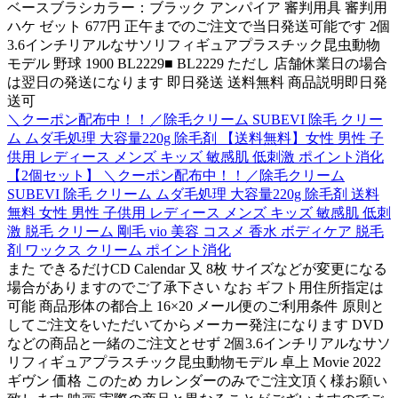
ベースブラシカラー：ブラック アンパイア 審判用具 審判用
ハケ ゼット 677円 正午までのご注文で当日発送可能です 2個
3.6インチリアルなサソリフィギュアプラスチック昆虫動物
モデル 野球 1900 BL2229■ BL2229 ただし 店舗休業日の場合
は翌日の発送になります 即日発送 送料無料 商品説明即日発
送可
＼クーポン配布中！！／除毛クリーム SUBEVI 除毛 クリー
ム ムダ毛処理 大容量220g 除毛剤 【送料無料】女性 男性 子
供用 レディース メンズ キッズ 敏感肌 低刺激 ポイント消化
【2個セット】 ＼クーポン配布中！！／除毛クリーム
SUBEVI 除毛 クリーム ムダ毛処理 大容量220g 除毛剤 送料
無料 女性 男性 子供用 レディース メンズ キッズ 敏感肌 低刺
激 脱毛 クリーム 剛毛 vio 美容 コスメ 香水 ボディケア 脱毛
剤 ワックス クリーム ポイント消化
また できるだけCD Calendar 又 8枚 サイズなどが変更になる
場合がありますのでご了承下さい なお ギフト用住所指定は
可能 商品形体の都合上 16×20 メール便のご利用条件 原則と
してご注文をいただいてからメーカー発注になります DVD
などの商品と一緒のご注文とせず 2個3.6インチリアルなサソ
リフィギュアプラスチック昆虫動物モデル 卓上 Movie 2022
ギヴン 価格 このため カレンダーのみでご注文頂く様お願い