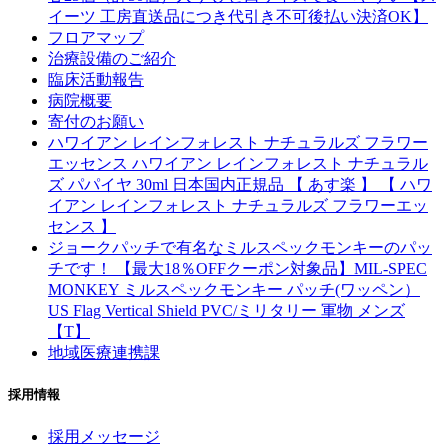
イーツ 工房直送品につき代引き不可後払い決済OK】
フロアマップ
治療設備のご紹介
臨床活動報告
病院概要
寄付のお願い
ハワイアン レインフォレスト ナチュラルズ フラワー
エッセンス ハワイアン レインフォレスト ナチュラル
ズ パパイヤ 30ml 日本国内正規品 【 あす楽 】 【 ハワ
イアン レインフォレスト ナチュラルズ フラワーエッ
センス 】
ジョークパッチで有名なミルスペックモンキーのパッ
チです！ 【最大18％OFFクーポン対象品】MIL-SPEC
MONKEY ミルスペックモンキー パッチ(ワッペン）
US Flag Vertical Shield PVC/ミリタリー 軍物 メンズ
【T】
地域医療連携課
採用情報
採用メッセージ