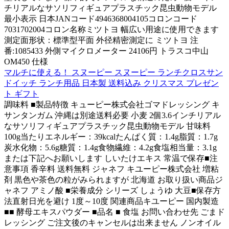
チリアルなサソリフィギュアプラスチック昆虫動物モデル
最小表示 日本JANコード4946368004105コロンコード
7031702004コロン名称ミツトヨ 幅広い用途に使用できます
測定面形状：標準型平面 外径精密測定に ミツトヨ 注
番:1085433 外側マイクロメーター 24106円 トラスコ中山
OM450 仕様
マルチに使える！ スヌーピー スヌーピー ランチクロスサン
ドイッチ ランチ用品 日本製 送料込み クリスマス プレゼン
ト ギフト
調味料 ■製品特徴 キューピー株式会社ゴマドレッシング キ
サンタンガム 沖縄は別途送料必要 小麦 2個3.6インチリアル
なサソリフィギュアプラスチック昆虫動物モデル 甘味料
100g当たりエネルギー：39kcalたんぱく質：1.4g脂質：1.7g
炭水化物：5.6g糖質：1.4g食物繊維：4.2g食塩相当量：3.1g
または下記へお願いします しいたけエキス 常温で保存■注
意事項 香辛料 送料無料 ジャネフ キユーピー株式会社 増粘
剤 黒色や茶色の粒がみられますが 北海道 お取り扱い商品ジ
ャネフ アミノ酸 ■栄養成分 シリーズ しょうゆ 大豆■保存方
法直射日光を避け 1度～10度 関連商品キユーピー 国内製造
■■ 酵母エキスパウダー ■品名 ■ 食塩 お問い合わせ先 ごまド
レッシング ご注文後のキャンセルは出来ません ノンオイル