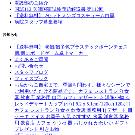
看護部のご紹介
国試112 医師国家試験問題解説書 第112回
【送料無料】 2セットメンズコスチューム白黒
病院スタッフ募集要項
お知らせ
【送料無料】 48個/個多色プラスチックポーンチェス
個/個にボードゲーム卓上マーカー
よくあるご質問
お問い合わせ
スタッフブログ
フェイスブック
お店からご自宅まで、季節を問わず、様々なシーンで
ご利用いただける商品です。 カフェ レストラン 洋食
器 飲食店 業務用 自宅 カフェ デザート ☆ 洋陶小物 ☆
レッドデザートカップ (小) [ 8.2 x 5.1cm (120cc) 120g ] [
カフェ レストラン 洋食器 飲食店 業務用 ] | デザート 皿
ケーキ アイス お菓子 人気 おすすめ 食器 洋食器 業務
用 飲食店 カフェ うつわ 器 おしゃれ かわいい ギフト
プレゼント 引き出物