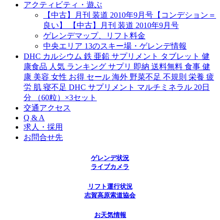
アクティビティ・遊ぶ
【中古】月刊 装道 2010年9月号【コンデション＝
良い】 【中古】月刊 装道 2010年9月号
ゲレンデマップ、リフト料金
中央エリア 13のスキー場・ゲレンデ情報
DHC カルシウム 鉄 亜鉛 サプリメント タブレット 健
康食品 人気 ランキング サプリ 即納 送料無料 食事 健
康 美容 女性 お得 セール 海外 野菜不足 不規則 栄養 疲
労 肌 寝不足 DHC サプリメント マルチミネラル 20日
分 （60粒）×3セット
交通アクセス
Q & A
求人・採用
お問合せ先
ゲレンデ状況
ライブカメラ
リフト運行状況
志賀高原索道協会
お天気情報