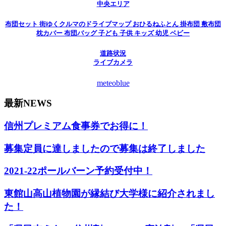
中央エリア
布団セット 街ゆくクルマのドライブマップ おひるねふとん 掛布団 敷布団
枕カバー 布団バッグ 子ども 子供 キッズ 幼児 ベビー
道路状況
ライブカメラ
meteoblue
最新NEWS
信州プレミアム食事券でお得に！
募集定員に達しましたので募集は終了しました
2021-22ポールバーン予約受付中！
東館山高山植物園が縁結び大学様に紹介されまし
た！