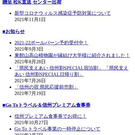
贈呈 松K直送 センター出荷
新型コロナウィルス感染症予防対策について
2021年11月1日
■お知らせ
2021-22ポールバーン予約受付中！
2021年9月3日
東館山高山植物園が縁結び大学様に紹介されました！
2021年8月28日
「県民支えあい 信州割SPECIAL宿泊割」 「県民支え
あい 信州割SPECIAL日帰り割」
2021年7月26日
「信州の宿 県民応援前売割」
2021年7月19日
■Go Toトラベル＆信州プレミアム食事券
信州プレミアム食事券でお得に！
2021年10月27日
Go To トラベル事業の一時停止について