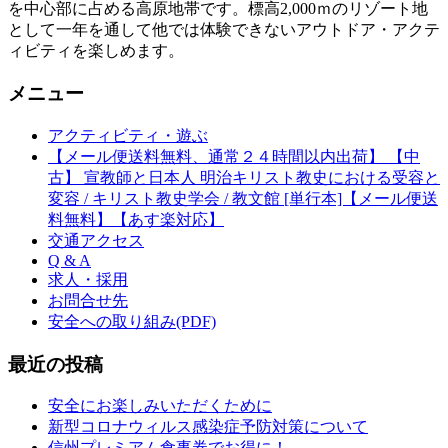
を中心部に占める高原地帯です。標高2,000ｍのリゾート地
として一年を通して他では体験できないアウトドア・アクテ
ィビティを楽しめます。
メニュー
アクティビティ・遊ぶ
【メール便送料無料、通常２４時間以内出荷】 【中
古】 宣教師と日本人 明治キリスト教史における受容と
変容 / キリスト教史学会 / 教文館 [単行本]【メール便送
料無料】【あす楽対応】
交通アクセス
Q & A
求人・採用
お問合せ先
安全への取り組み(PDF)
最近の投稿
安全にお楽しみいただくために
新型コロナウィルス感染症予防対策について
信州プレミアム食事券でお得に！