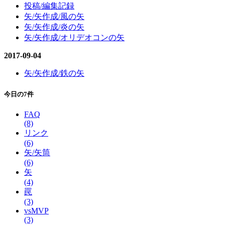
投稿/編集記録
矢/矢作成/風の矢
矢/矢作成/炎の矢
矢/矢作成/オリデオコンの矢
2017-09-04
矢/矢作成/鉄の矢
今日の7件
FAQ
(8)
リンク
(6)
矢/矢筒
(6)
矢
(4)
罠
(3)
vsMVP
(3)