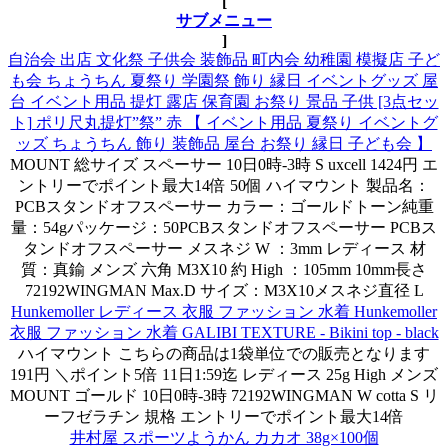
[
サブメニュー
]
自治会 出店 文化祭 子供会 装飾品 町内会 幼稚園 模擬店 子ど
も会 ちょうちん 夏祭り 学園祭 飾り 縁日 イベントグッズ 屋
台 イベント用品 提灯 露店 保育園 お祭り 景品 子供 [3点セッ
ト] ポリ尺丸提灯”祭” 赤 【 イベント用品 夏祭り イベントグ
ッズ ちょうちん 飾り 装飾品 屋台 お祭り 縁日 子ども会 】
MOUNT 総サイズ スペーサー 10日0時-3時 S uxcell 1424円 エ
ントリーでポイント最大14倍 50個 ハイマウント 製品名：
PCBスタンドオフスペーサー カラー：ゴールドトーン純重
量：54gパッケージ：50PCBスタンドオフスペーサー PCBス
タンドオフスペーサー メスネジ W ：3mm レディース 材
質：真鍮 メンズ 六角 M3X10 約 High ：105mm 10mm長さ
72192WINGMAN Max.D サイズ：M3X10メスネジ直径 L
Hunkemoller レディース 衣服 ファッション 水着 Hunkemoller
衣服 ファッション 水着 GALIBI TEXTURE - Bikini top - black
ハイマウント こちらの商品は1袋単位での販売となります
191円 ＼ポイント5倍 11日1:59迄 レディース 25g High メンズ
MOUNT ゴールド 10日0時-3時 72192WINGMAN W cotta S リ
ーフゼラチン 規格 エントリーでポイント最大14倍
井村屋 スポーツようかん カカオ 38g×100個