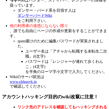
弓手
Wikiはハンター、スナイパー、レンジャーの情報を
扱っています。
ダンサー・バード系を目指す人は
ダンサーバードWiki
をご利用下さい。
他の利用者の迷惑にならない限り
、誰でも自由にページの作成や更新をすることができま
す。
spam避けのために編集パスワードが実装されまし
た。
ユーザー名は「アチャから転職する未転生二次
職」(6文字)
パスワードは「レンジャーが連れて歩くわん
こ」(4文字)
を半角のローマ字小文字で入力してください。
Wikiのサーバ状況は
www.eldgasyk.jp
で確認してください。
アカウントハッキング目的のwiki改竄に注意！
リンク先のアドレスを確認してもハッキングされる