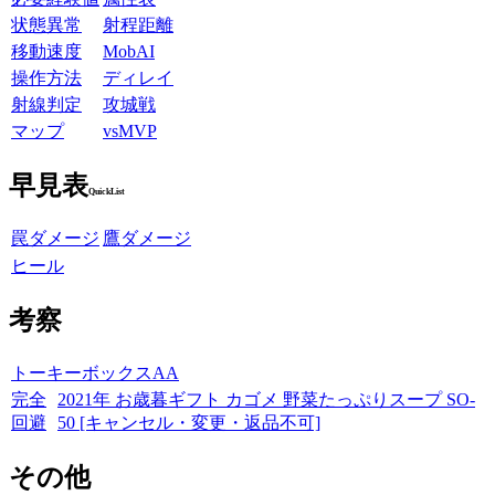
状態異常
射程距離
移動速度
MobAI
操作方法
ディレイ
射線判定
攻城戦
マップ
vsMVP
早見表
QuickList
罠ダメージ
鷹ダメージ
ヒール
考察
トーキーボックスAA
完全
2021年 お歳暮ギフト カゴメ 野菜たっぷりスープ SO-
回避
50 [キャンセル・変更・返品不可]
その他