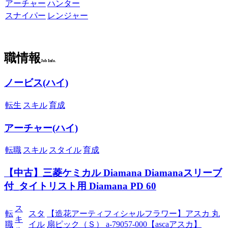
アーチャー
ハンター
スナイパー
レンジャー
職情報
Job Info.
ノービス(ハイ)
転生
スキル
育成
アーチャー(ハイ)
転職
スキル
スタイル
育成
【中古】三菱ケミカル Diamana Diamanaスリーブ
付_タイトリスト用 Diamana PD 60
ス
転
スタ
【造花アーティフィシャルフラワー】アスカ 丸
キ
職
イル
扇ピック（Ｓ） a-79057-000【ascaアスカ】