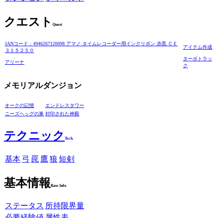
クエスト
Quest
JANコード：4946267120098 アマノ タイムレコーダー用インクリボン 赤黒 ＣＥ
アイテム作成
３１５２５０
ターボトラッ
アリーナ
ク
メモリアルダンジョン
オークの記憶
エンドレスタワー
ニーズヘッグの巣
封印された神殿
テクニック
Tech.
基本
弓
罠
鷹
狼
短剣
基本情報
Base Info.
ステータス
所持限界量
必要経験値
属性表