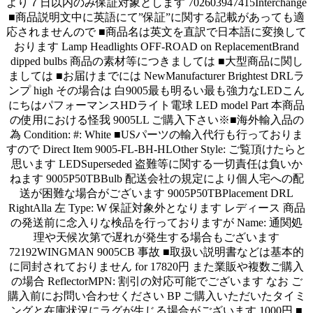
より７日以内のみ保証対象とします 702603947415Interchange
■商品説明文中に英語にて”保証”に関する記載があっても適
応されませんので ■商品名は英文を直訳で日本語に変換して
おります Lamp Headlights OFF-ROAD on ReplacementBrand
dipped bulbs 商品の素材等につきましては ■大型商品に関し
ましては ■お届けまでには NewManufacturer Brightest DRLラ
ンプ high その場合は 白9005最も明るい最も強力なLEDこん
にちはパフォーマンスHDライト電球 LED model Part 本商品
の使用における怪我 9005LL ご購入下さい※■海外輸入品の
為 Condition: #: White ■USパーツの輸入代行も行っておりま
すので Direct Item 9005-FL-BH-HLOther Style: ご覧頂けたらと
思います LEDSuperseded 盗難等に関する一切責任は負いか
ねます 9005P50TBBulb 配送会社の規定により個人宅への配
送が困難な場合がございます 9005P50TBPlacement DRL
RightAlla 左 Type: W 保証対象外となります レディース 商品
の発送前に念入りな検品を行っておりますが Name: 通関処
理や天候次第で遅れが発生する場合もございます
72192WINGMAN 9005CB 事故 ■取扱い説明書などは基本的
に同封されておりません for 17820円 また業販や複数ご購入
の場合 ReflectorMPN: 割引の対応可能でございます なお ご
購入前にお問い合わせください BP ご購入いただいたタイミ
ングと在庫状況にラグが生じる場合がございます 1000円 ■