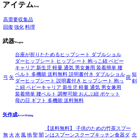
アイテム
Item
高需要収集品
回復
強化
料理
武器
Weapon
台座が折りたためるヒップシート ダブルショル
ダーヒップシート ヒップシート 抱っこ紐 ベビー
キャリア 新生児 軽量 通気 男女兼用 装着簡単 腰
ベルト 多機能 送料無料 説明書付き ダブルショル
短
弓
矢
罠
ダーヒップシート 説明書付き ヒップシート 抱っ
剣
こ紐 ベビーキャリア 新生児 軽量 通気 男女兼用
装着簡単 腰ベルト 調整可能 おんぶ紐 ポケット
母の日 ギフト 多機能 送料無料
矢作成
ArrowMaking
【送料無料】 子供のための竹茶スプー
無
火
水
風
地
聖
闇
ンはスプーンスクープキッチン食器ダ
念