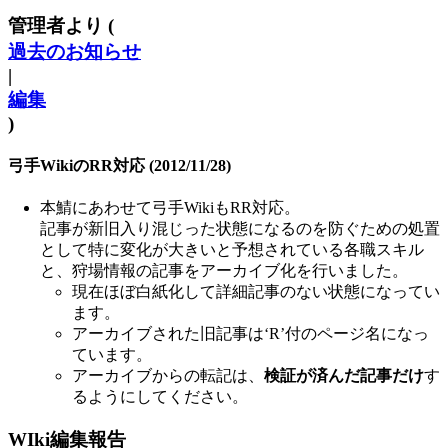
管理者より (
過去のお知らせ
|
編集
)
弓手WikiのRR対応 (2012/11/28)
本鯖にあわせて弓手WikiもRR対応。
記事が新旧入り混じった状態になるのを防ぐための処置
として特に変化が大きいと予想されている各職スキル
と、狩場情報の記事をアーカイブ化を行いました。
現在ほぼ白紙化して詳細記事のない状態になってい
ます。
アーカイブされた旧記事は‘R’付のページ名になっ
ています。
アーカイブからの転記は、
検証が済んだ記事だけ
す
るようにしてください。
WIki編集報告