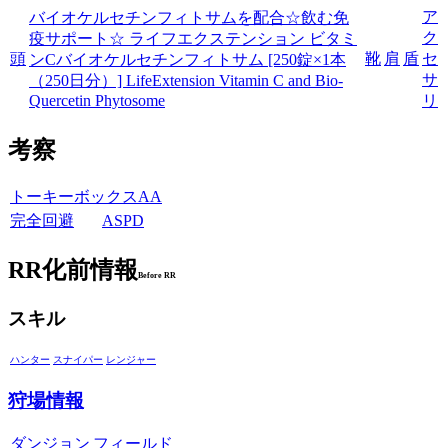
ア
バイオケルセチンフィトサムを配合☆飲む免
ク
疫サポート☆ ライフエクステンション ビタミ
頭
靴
肩
盾
セ
ンCバイオケルセチンフィトサム [250錠×1本
サ
（250日分）] LifeExtension Vitamin C and Bio-
Quercetin Phytosome
リ
考察
トーキーボックスAA
完全回避
ASPD
RR化前情報
Before RR
スキル
ハンター
スナイパー
レンジャー
狩場情報
ダンジョン
フィールド