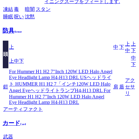
イニングスープをフィードします.
凍結
毒
暗闇
スタン
睡眠
呪い
沈黙
防具
Armor
上
上
上
中
下
中
下
頭
中
上中下
下
For Hummer H1 H2 7"Inch 120W LED Halo Angel
Eye Headlight Lamp H4-H13 DRL USヘッドライ
アク
ト HUMMER H1 H2 7「インチ120W LED Halo
鎧
肩
盾
セサ
Angel EyeヘッドライトランプH4-H13 DRL For
リ
Hummer H1 H2 7"Inch 120W LED Halo Angel
Eye Headlight Lamp H4-H13 DRL
アーティファクト
カード
Card
武器