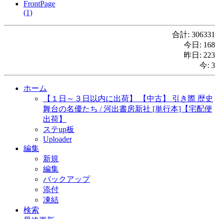
FrontPage
(1)
合計: 306331
今日: 168
昨日: 223
今: 3
ホーム
【１日～３日以内に出荷】 【中古】 引き際 歴史
舞台の名優たち / 河出書房新社 [単行本]【宅配便
出荷】
ステup板
Uploader
編集
新規
編集
バックアップ
添付
凍結
検索