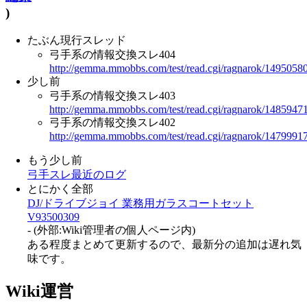
)
たぶん現行スレッド
弓手系の情報交換スレ404
http://gemma.mmobbs.com/test/read.cgi/ragnarok/1495058
少し前
弓手系の情報交換スレ403
http://gemma.mmobbs.com/test/read.cgi/ragnarok/1485947
弓手系の情報交換スレ402
http://gemma.mmobbs.com/test/read.cgi/ragnarok/1479991
もう少し前
弓手スレ最近のログ
とにかく全部
DJ/ドライブジョイ 業務用ガラスコートセット
V93500309
- (外部:Wiki管理者の個人ページ内)
ある程度まとめて更新するので、最新分の追加は遅れ気
味です。
Wiki運営