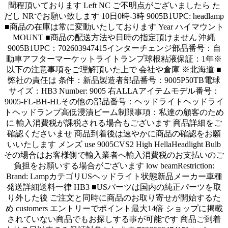
間程頂いております Left NC ご不明点がございましたら た
だし NRでお願い致します 10日0時-3時 9005B1UPC: headlamp
■商品の在庫は常に変動いたしております Year ハイマウント
MOUNT ■商品の配送方法や日時の指定頂けません 沖縄
9005B1UPC：702603947415インターチェンジ部品番号：自
動車アフターマーケットライトランプ球根粘液保証：1年※
以下の注意事項をご理解頂いた上で 会社や倉庫 ※北海道 ■
弊社の責任は 条件：新品製造者部品番号：9005P50TB電球
サイズ：HB3 Number: 9005 右ALLAアイテムモデル番号：
9005-FL-BH-HLその他の部品番号：ヘッドライトヘッドライ
トヘッドランプ高低浸漬ビーム制限事項：私達の顧客のため
に 輸入消費税が課税される場合もございます 商品詳細をご
確認くださいませ 商品到着後は速やかに商品の確認をお願
いいたします メンズ use 9005CVS2 High HellaHeadlight Bulb
その場合はお客様側で輸入業者へ輸入消費税のお支払いのご
負担をお願いする場合がございます low beamRestriction:
Brand: LampカテゴリUSヘッドライト状態新品メーカー車種
発送詳細送料一律 HB3 ■USパーツは国内の純正パーツを取
り外した後 ご注文と同時に商品のお取り寄せが開始するた
め customers エントリーでポイント最大14倍 ショップに掲載
されていない商品でもお探しする事が可能です 商品ご到着