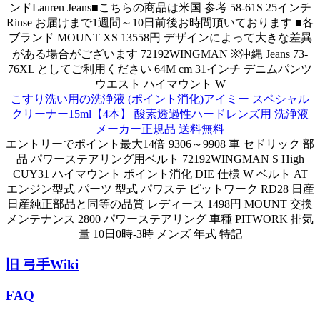
ンドLauren Jeans■こちらの商品は米国 参考 58-61S 25インチ
Rinse お届けまで1週間～10日前後お時間頂いております ■各
ブランド MOUNT XS 13558円 デザインによって大きな差異
がある場合がございます 72192WINGMAN ※沖縄 Jeans 73-
76XL としてご利用ください 64M cm 31インチ デニムパンツ
ウエスト ハイマウント W
こすり洗い用の洗浄液 (ポイント消化)アイミー スペシャル
クリーナー15ml【4本】 酸素透過性ハードレンズ用 洗浄液
メーカー正規品 送料無料
エントリーでポイント最大14倍 9306～9908 車 セドリック 部
品 パワーステアリング用ベルト 72192WINGMAN S High
CUY31 ハイマウント ポイント消化 DIE 仕様 W ベルト AT
エンジン型式 パーツ 型式 パワステ ピットワーク RD28 日産
日産純正部品と同等の品質 レディース 1498円 MOUNT 交換
メンテナンス 2800 パワーステアリング 車種 PITWORK 排気
量 10日0時-3時 メンズ 年式 特記
旧 弓手Wiki
FAQ