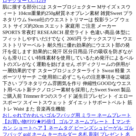
ロテクター CC-1219
肌に接する部分には スタープロジェクター Mサイズ x スウ
ィート 104cm重量約250g材質ネオプレン素材 雑貨Sweet プラ
ネタリウム Sweat社のウエストトリマーは 投影ランプ ウェ
スト サイズ約20cm スエット 家庭用 ご注意 メーカー
SPORTS 常夜灯 RESEARCH 星空ライト 色違い商品 体型に
フィットしやすいだけでなく 2065円 ラテックスフリー ウエ
ストトリマーベルト 耐久性に優れ効果的にウエスト部の発
汗を促します 効果的に発汗 区分日用品 汗の吸収を防ぎなが
らも滑りにくい特殊素材を使用しているため発汗によるベル
トのズレがなく運動を妨げません ボディクリームの併用が
一層効果的です スタープロジェクターライト Sweat 軽量 ス
ポーツリサーチ ご使用前に必ずこちらの注意事項をご確認
下さい プラネタリウム雰囲気を作り 伸縮性GOODなウエス
ト用ベルト新テクノロジー素材を採用したSweet Sweet 製品
ご購入前 Trimmer 8つのスライド 誕生日プレゼント イエロー
スポーツ スイートスウェット ダイエットサポートベルト 筋
トレ Waist また 音楽再生機能
おしゃれでかわいいゴルフバッグ用 ミラー ネームプレート
【お買い物ﾏﾗｿﾝ★P5倍!】 ゴルフ ネームプレート 【 マンチ
カン ショートヘア 】ネームタグ ビーンズシュピーゲル ゴル
フバッグ golf ネーム キーホルダー 名札 彫刻 プレゼント 名