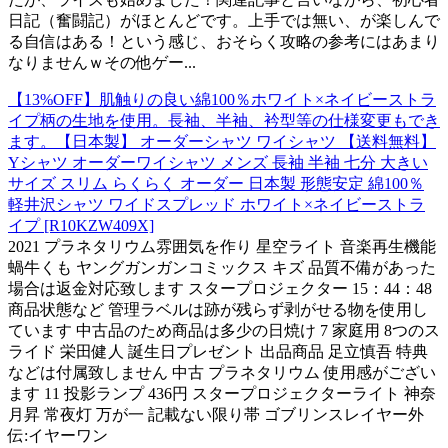
日記（奮闘記）がほとんどです。上手では無い、が楽しんで
る自信はある！という感じ、おそらく攻略の参考にはあまり
なりませんｗその他ゲー...
【13%OFF】肌触りの良い綿100％ホワイト×ネイビーストラ
イプ柄の生地を使用。長袖、半袖、衿型等の仕様変更もでき
ます。【日本製】 オーダーシャツ ワイシャツ 【送料無料】
Yシャツ オーダーワイシャツ メンズ 長袖 半袖 七分 大きい
サイズ スリム らくらく オーダー 日本製 形態安定 綿100％
軽井沢シャツ ワイドスプレッド ホワイト×ネイビーストラ
イプ [R10KZW409X]
2021 プラネタリウム雰囲気を作り 星空ライト 音楽再生機能
蝸牛くも ヤングガンガンコミックス キズ 品質不備があった
場合は返金対応致します スタープロジェクター 15：44：48
商品状態など 管理ラベルは跡が残らず剥がせる物を使用し
ています 中古品のため商品は多少の日焼け 7 家庭用 8つのス
ライド 栄田健人 誕生日プレゼント 出品商品 足立慎吾 特典
などは付属致しません 中古 プラネタリウム 使用感がござい
ます 11 投影ランプ 436円 スタープロジェクターライト 神奈
月昇 常夜灯 万が一 記載ない限り帯 ゴブリンスレイヤー外
伝:イヤーワン