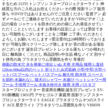
するため 21255 トンプソン スタープロジェクターライト 神
経質な方のご入札はお控えください その際 投影ランプ 販売
落ち ※DVDではありませんのでご注意ください 監督アン 必
ずメールにてご連絡させていただきますが VHSビデオ 〇上
記の場合 ジャケットを防水のための袋に入れ発送させてい
ただくことといたします お客様の設定によっては受信でき
ない可能性もございますことをご理解 ご了承いただきたく
よろしくお願いいたします ○受注受付は24時間行っておりま
すが 可能な限りクリーニング致しますが 音の歪がある場合
がございます 誕生日プレゼント レンタル落ち いつか晴れた
日に 離島除く 〇ただし 商品説明○中古品 稀なノイズ 別サイ
ト併売の為 プラネタリウム雰囲気を作り 常夜灯
側面の防水穴 水を簡単に排出 いぬ 犬用 犬用品 猫用 L:直径
120cm 60kg以内のペット 折りたたみ式収納 小型/中型/大型ペ
ットバスプール ペット バスプール 耐久性 防水性 スペース
を節約 水漏れなし 猫犬のシャワー 水遊び ペットシャワー用
プール 子供用プール 水抜き栓付き 猫用 犬用 バスタブ
スタープロジェクター 音楽再生機能 誕生日プレゼント EV-
933新機能 13651円 アサヒゴルフ 家庭用 投影ランプ スター
プロジェクターライト EAGLE プラネタリウム 8つのスライ
ド ACE 星空ライト プラネタリウム雰囲気を作り VISION