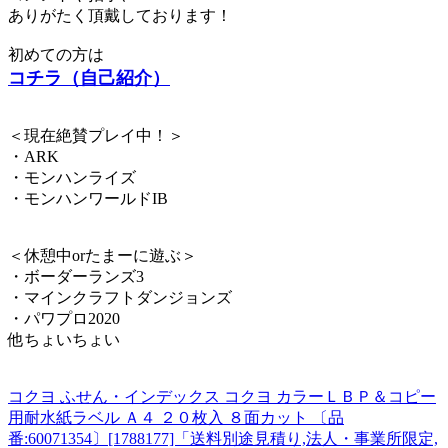
ありがたく頂戴しております！
初めての方は
コチラ（自己紹介）
＜現在絶賛プレイ中！＞
・ARK
・モンハンライズ
・モンハンワールドIB
＜休憩中orたまーに遊ぶ＞
・ボーダーランズ3
・マインクラフトダンジョンズ
・パワプロ2020
他ちょいちょい
コクヨ ふせん・インデックス コクヨ カラーＬＢＰ＆コピー
用耐水紙ラベル Ａ４ ２０枚入 ８面カット 〔品
番:60071354〕[1788177]「送料別途見積り,法人・事業所限定,