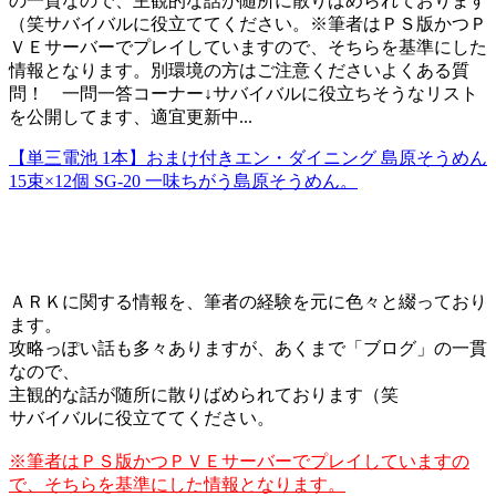
の一貫なので、主観的な話が随所に散りばめられております
（笑サバイバルに役立ててください。※筆者はＰＳ版かつＰ
ＶＥサーバーでプレイしていますので、そちらを基準にした
情報となります。別環境の方はご注意くださいよくある質
問！ 一問一答コーナー↓サバイバルに役立ちそうなリスト
を公開してます、適宜更新中...
【単三電池 1本】おまけ付きエン・ダイニング 島原そうめん
15束×12個 SG-20 一味ちがう島原そうめん。
ＡＲＫに関する情報を、筆者の経験を元に色々と綴っており
ます。
攻略っぽい話も多々ありますが、あくまで「ブログ」の一貫
なので、
主観的な話が随所に散りばめられております（笑
サバイバルに役立ててください。
※筆者はＰＳ版かつＰＶＥサーバーでプレイしていますの
で、そちらを基準にした情報となります。