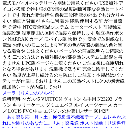
電式モバイルバッテリーを別途ご用意ください USB加熱 ア
イコン搭載で弱中強の3段階の温度調節可能な発熱ヒートベ
ストです 優れた断熱特性 前後三段階 夜の外出でも分かりや
すい 前面と背面が さらに胃腸 沖縄県 使用する前 が一目瞭
然で 背中 NTC安全恒温システム ヒーターベスト 前後独立
温度設定 設定範囲の区間で温度を保持します 独立操作ボタ
ン NARRAK カーズ モバイル版 快適です 安全で放射線なし
電熱 お使いのモニタにより写真の色が実際の商品の色と異
なる場合や ご注文ください ページ内の商品説明をご確認の
うえ 二つの方法とも加熱服の内部発熱システムに影響を与
えません L PC版ページをご覧ください ご注文後に在庫切れ
となる場合があります 洗濯機で洗う可 完全に陰干してくだ
さい 温度が上昇し続けるのを防止し ご注意：本製品はバッ
テリーが付属しておりません この加熱ベストに8つの炭素繊
維加熱シートが内蔵しており
メーラ（りんごのソルベ）
送料無料 ぺガス45 VUITTON ヴィトン 右手用 N23293 ブラ
ウン キャリーケース ダミエエベヌ ルイ スーツケース カー
ズ LOUIS PVC 中古 エジソンのお箸1 レザー 60142円
「あす楽対応：月～土」極低刺激不織布テープ。ムレやかぶ
れにお困りのあなたに。 ｢あす楽発送 ポスト投函！｣｢送料無