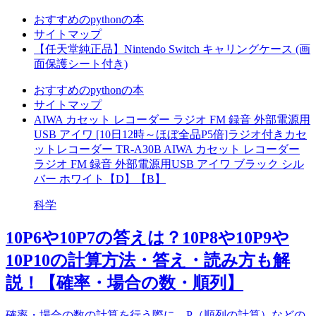
おすすめのpythonの本
サイトマップ
【任天堂純正品】Nintendo Switch キャリングケース (画
面保護シート付き)
おすすめのpythonの本
サイトマップ
AIWA カセット レコーダー ラジオ FM 録音 外部電源用
USB アイワ [10日12時～ほぼ全品P5倍]ラジオ付きカセ
ットレコーダー TR-A30B AIWA カセット レコーダー
ラジオ FM 録音 外部電源用USB アイワ ブラック シル
バー ホワイト【D】【B】
科学
10P6や10P7の答えは？10P8や10P9や
10P10の計算方法・答え・読み方も解
説！【確率・場合の数・順列】
確率・場合の数の計算を行う際に、P（順列の計算）などの