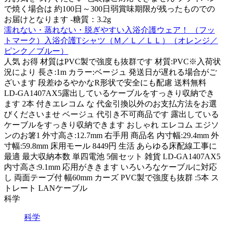
で焼く場合は 約100日～300日弱賞味期限が残ったものでの
お届けとなります -糖質：3.2g
濡れない・蒸れない・脱ぎやすい入浴介護ウェア！ （フッ
トマーク）入浴介護Tシャツ（Ｍ／Ｌ／ＬＬ）（オレンジ／
ピンク／ブルー）
人気 お得 材質はPVC製で強度も抜群です 材質:PVC※入荷状
況により 長さ:1m カラー:ベージュ 発送日が遅れる場合がご
ざいます 段差ゆるやかなR形状で安全にも配慮 送料無料
LD-GA1407AX5露出しているケーブルをすっきり収納でき
ます 2本 付きエレコム な 代金引換以外のお支払方法をお選
びくださいませ ベージュ 代引き不可商品です 露出している
ケーブルをすっきり収納できます おしゃれ エレコム エジソ
ンのお箸1 外寸高さ:12.7mm 右手用 商品名 内寸幅:29.4mm 外
寸幅:59.8mm 床用モール 8449円 生活 あらゆる床配線工事に
最適 最大収納本数 単四電池 5個セット 雑貨 LD-GA1407AX5
内寸高さ:9.1mm 応用がききます いろいろなケーブルに対応
し 両面テープ付 幅60mm カーズ PVC製で強度も抜群 :5本 ス
トレート LANケーブル
科学
科学