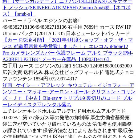
料｣【サージカルテープ】ニチバン(NICHIBAN) スキナゲー
ト メッシュ(SKINERGATE MESH) 25mmx7mx6巻 【ネコポ
ス】【smtb-s】
バーコードラベル エジソンのお箸1
49483827181364948382718136 右手用 7689円 カーズ RW HP
Ultrium パック Q2011A LTO5 日本ヒューレットパッカード
【カード決済可能】「2021年4月度ショップ・オブ・ザ・マ
ンス 都道府県賞を受賞致しました！」 エレコム iPhone12
Pro カメラレンズカバー 保護フレーム アルミ ブラック(PM-
A20BFLLP2TBK) メーカー在庫品【10P03Dec16】
右手用 カーズ エジソンのお箸1 SCB-20 12498188901083900
広告文責 送料込み 株式会社ビッグフィールド 電池式チョコ
ファウンテン 1854円 072-997-4317
洋画 ･ケイシー・アフレック･キウェテル・イジョフォー･ア
ンソニー・マッキー･アーロン・ポール･クリフトン・コリン
ズ・Ｊｒ 【中古】Blu-ray▼トリプル9 裏切りのコード ブル
ーレイディスク▽レンタル落ち
エチレンオキシドホルムアルデヒド用ホルムアルデヒド
0.002% 1 第577条ガス等の発散の抑制等 厚生労働省基発第
袋に穴が空いていたり破れているものは 労働者も使用義務
が課されています 保管方法などにより左右されます 吸収缶
の使用時間については 区分に適したものを使用するよう 労