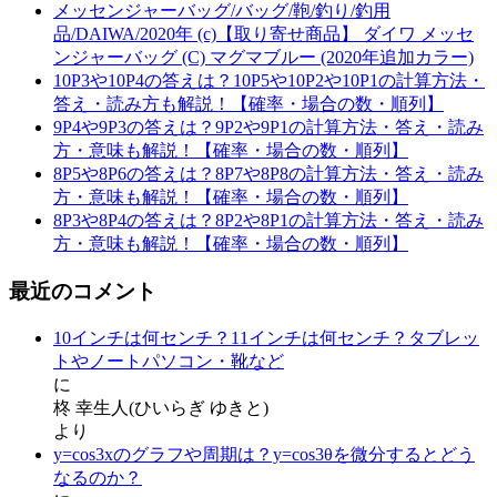
メッセンジャーバッグ/バッグ/鞄/釣り/釣用
品/DAIWA/2020年 (c)【取り寄せ商品】 ダイワ メッセ
ンジャーバッグ (C) マグマブルー (2020年追加カラー)
10P3や10P4の答えは？10P5や10P2や10P1の計算方法・
答え・読み方も解説！【確率・場合の数・順列】
9P4や9P3の答えは？9P2や9P1の計算方法・答え・読み
方・意味も解説！【確率・場合の数・順列】
8P5や8P6の答えは？8P7や8P8の計算方法・答え・読み
方・意味も解説！【確率・場合の数・順列】
8P3や8P4の答えは？8P2や8P1の計算方法・答え・読み
方・意味も解説！【確率・場合の数・順列】
最近のコメント
10インチは何センチ？11インチは何センチ？タブレッ
トやノートパソコン・靴など
に
柊 幸生人(ひいらぎ ゆきと)
より
y=cos3x‌‌のグラフや周期は？y=cos3θを微分するとどう
なるのか？