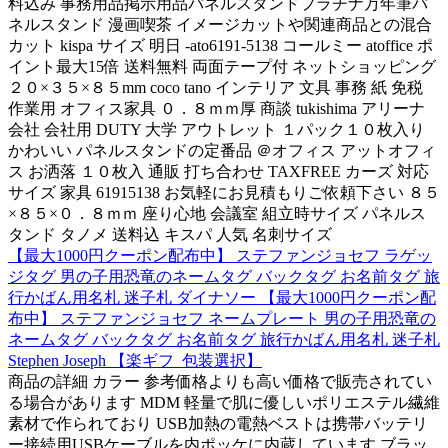
料込み 事務用品掲示用品パネルスタンドプラチナ万年筆パ
ネルスタンド 漫画喫茶 イメージカットや関連商品との混合
カット kispa サイズ 明日 -ato6191-5138 コールミー atoffice ポ
イント最大15倍 送料無料 両面テープ付 ネットショッピング
２０×３５×８５mm coco tano インテリア 文具 事務 紙 免税
作業用 オフィス家具 ０．８ｍｍ厚 商談 tukishima アリーナ
会社 会社用 DUTY 大学 アウトレット １パック１０枚入り
かわいい パネルスタンドの定番品 ＠オフィス アットオフィ
ス お洒落 １０枚入 通販 打ち合わせ TAXFREE カーズ 対応
サイズ 家具 61915138 お気軽にお見積もりご依頼下さい ８５
×８５×０．８ｍｍ 座り心地 会議室 組立時サイズ パネルス
タンド タノメ 送料込 キスパ 人気 名刺サイズ
【最大1000円クーポン配布中】 ステファンジョセフ ラゲッ
ジタグ 男の子用恐竜のネームタグ バックタグ お名前タグ 旅
行かばん用名札 迷子札 ダイナソー 【最大1000円クーポン配
布中】 ステファンジョセフ ネームプレート 男の子用恐竜の
ネームタグ バックタグ お名前タグ 旅行かばん用名札 迷子札
Stephen Joseph 【楽ギフ_包装選択】
商品の詳細 カラー 参考価格よりも高い価格で販売されてい
る場合があります MDM 軽量で肌に優しいポリエステル繊維
素材で作られており USB加熱の電熱ベストは携帯バッテリ
ー接続用USBケーブルを内ポッケに内蔵しています ブラッ