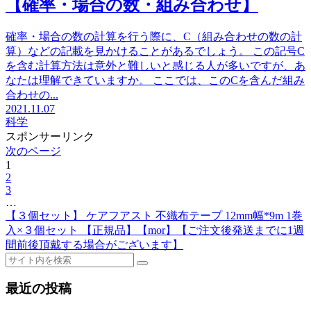
【確率・場合の数・組み合わせ】
確率・場合の数の計算を行う際に、C（組み合わせの数の計
算）などの記載を見かけることがあるでしょう。 この記号C
を含む計算方法は意外と難しいと感じる人が多いですが、あ
なたは理解できていますか。 ここでは、このCを含んだ組み
合わせの...
2021.11.07
科学
スポンサーリンク
次のページ
1
2
3
…
【３個セット】 ケアフアスト 不織布テープ 12mm幅*9m 1巻
入×３個セット 【正規品】【mor】【ご注文後発送までに1週
間前後頂戴する場合がございます】
最近の投稿