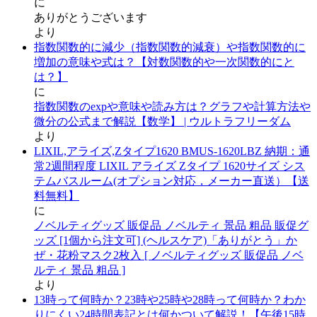
に
ありがとうございます
より
指数関数的に減少（指数関数的減衰）や指数関数的に
増加の意味や式は？【対数関数的や一次関数的にと
は？】
に
指数関数のexpや意味や読み方は？グラフや計算方法や
微分の公式まで解説【数学】 | ウルトラフリーダム
より
LIXIL,アライズ,Zタイプ1620 BMUS-1620LBZ 納期：通
常2週間程度 LIXIL アライズ Zタイプ 1620サイズ シス
テムバスルーム(オプション対応，メーカー直送）【送
料無料】
に
ノベルティグッズ 販促品 ノベルティ 景品 粗品 販促グ
ッズ [1個から注文可] (ヘルスケア)「ありがとう」か
ぜ・花粉マスク2枚入 [ ノベルティグッズ 販促品 ノベ
ルティ 景品 粗品 ]
より
13時って何時か？23時や25時や28時って何時か？わか
りにくい24時間表記とは何かついて解説！【午後15時