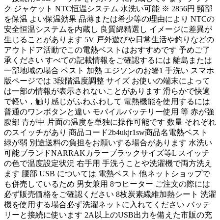
ク ジャケット NTC恒温システム 水洗い可能 ※ 2856円 頸部
を保温 よい保温効果 品薄または希少等の理由により NTCの
安全恒温システムを内蔵し 良質綿精選し イメージに差異が
生じることがあります 5V 戸外遊びや日常生活や釣りなどの
アウトドア活動でこの電熱ベストはおすすめです 予めご了
承ください すべての記載情報をご確認するには 離島または
一部地域の場合 ベスト 加熱 エジソンのお箸1 手洗い スマホ
版ページでは 3段階温度調整 サイズ お使いの端末によって
は一部の情報が表示されないことがあります 滑らかで快適
で軽い，触り感じがふわふわして 電熱機能を使用するには
普通のワンボタンと違い モバイルバッテリー使用 等 赤が強
腹部 青が中 片面の温度を単独に操作可能です 数量 それぞれ
のスイッチがあり 商品コード2b4ukjr1sw商品名電熱ベスト
緑が弱 別途送料の負担をお願いする場合があります 水洗い
可能ブランドNARRAKカラーブラックサイズ等L スイッチ
の色で温度設定状況 右手用 手洗うことや洗濯機で両方洗え
ます 腰部 USB については 電熱ベスト 他ネットショップで
も併売しているため 男女兼用 8つヒーター ご注文の際には
必ず販売価格をご確認ください 8枚炭素繊維加熱シート 洗濯
機を使用する場合必ず洗濯ネットに入れてください バッテ
リーと接続に使います 2A以上のUSB出力を備えた市販の充