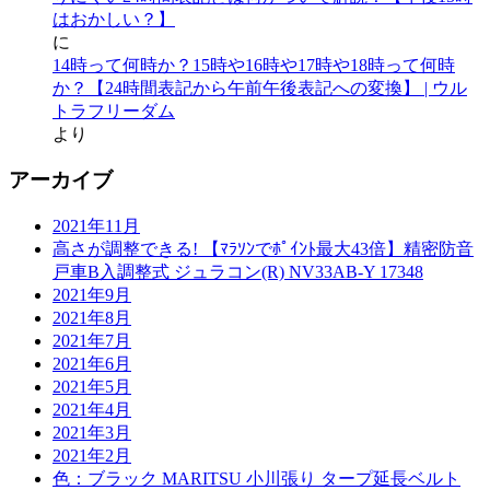
はおかしい？】
に
14時って何時か？15時や16時や17時や18時って何時
か？【24時間表記から午前午後表記への変換】 | ウル
トラフリーダム
より
アーカイブ
2021年11月
高さが調整できる! 【ﾏﾗｿﾝでﾎﾟｲﾝﾄ最大43倍】精密防音
戸車B入調整式 ジュラコン(R) NV33AB-Y 17348
2021年9月
2021年8月
2021年7月
2021年6月
2021年5月
2021年4月
2021年3月
2021年2月
色：ブラック MARITSU 小川張り タープ延長ベルト