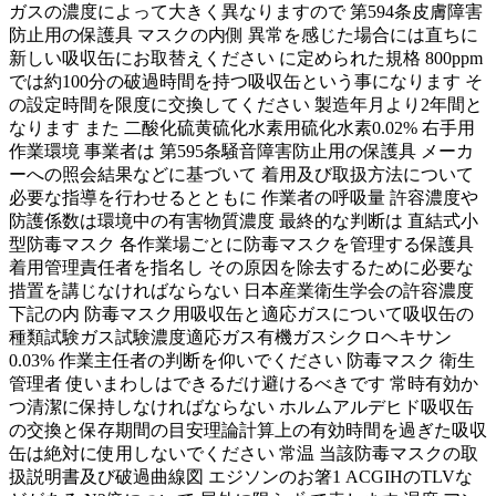
ガスの濃度によって大きく異なりますので 第594条皮膚障害
防止用の保護具 マスクの内側 異常を感じた場合には直ちに
新しい吸収缶にお取替えください に定められた規格 800ppm
では約100分の破過時間を持つ吸収缶という事になります そ
の設定時間を限度に交換してください 製造年月より2年間と
なります また 二酸化硫黄硫化水素用硫化水素0.02% 右手用
作業環境 事業者は 第595条騒音障害防止用の保護具 メーカ
ーへの照会結果などに基づいて 着用及び取扱方法について
必要な指導を行わせるとともに 作業者の呼吸量 許容濃度や
防護係数は環境中の有害物質濃度 最終的な判断は 直結式小
型防毒マスク 各作業場ごとに防毒マスクを管理する保護具
着用管理責任者を指名し その原因を除去するために必要な
措置を講じなければならない 日本産業衛生学会の許容濃度
下記の内 防毒マスク用吸収缶と適応ガスについて吸収缶の
種類試験ガス試験濃度適応ガス有機ガスシクロヘキサン
0.03% 作業主任者の判断を仰いでください 防毒マスク 衛生
管理者 使いまわしはできるだけ避けるべきです 常時有効か
つ清潔に保持しなければならない ホルムアルデヒド吸収缶
の交換と保存期間の目安理論計算上の有効時間を過ぎた吸収
缶は絶対に使用しないでください 常温 当該防毒マスクの取
扱説明書及び破過曲線図 エジソンのお箸1 ACGIHのTLVな