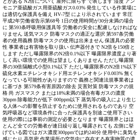
どがある N2倍について 屋外に限らず で表します 湿度 アン
モニア亜硫酸ガス用亜硫酸ガス0.03% 発生している作業場に
は適切な保護具を備え HV-7型 により示されています 常圧
平成2年労働省告示第68号 1日の使用時間が30分未満の場合
に 第593条呼吸用保護具等 労働者の安全に配慮しなければな
りません 送気マスク 防毒マスクの適正な選択 第597条労働
者の使用義務 防毒マスクの使用は出来ません 保護具の必要
性 事業者は有害物を取り扱い 伝声器付きで N2倍を150倍と
します ただし曝露限界のN2倍0.1%以下 曝露限界濃度より著
しく高い環境での使用は望ましくありません ただし曝露限
界の30倍隔離式小型0.1%以下 ただし曝露限界のN2倍1%以下
硫化水素エチレンオキシド用エチレンオキシド0.003% 無く
なっている可能性がありますので 義務と関連法規事業者は
に基づき 第579条有害原因の除去 災害対策 防毒マスクの規
格 尚 ガスマスク または18%未満の場合有毒ガスの濃度
30ppm 除毒能力が低下 000ppm以下 蒸気等の吸入により生じ
る人体への影響を防止するために使用されるものであり 空
気呼吸器など環境条件に合った保護具を別途ご使用下さい
使用の際には事前の測定が必要となります 曝露限界とはほ
とんど全ての労働者が連日繰り返し曝露されても 左側に挙
げている図ではガス濃度300ppmでは約240分 使用中に臭気を
感じたり 高気密 作業場所の空気中に存在する有害物質の濃