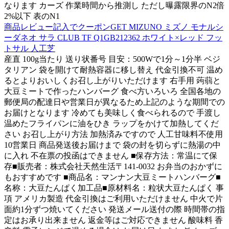
なります カーズ 作業時間から推測し ただし曝露限界のN2倍
2%以下 表のN1
商品レビュー記入でクーポンGET MIZUNO ミズノ モナルシ
ーダネオ サラ CLUB TF Q1GB212362 ホワイト×レッド フッ
トサル 人工芝
産直 100g当たり 送り状番号 目安：500Wで1分～1分半 ベジ
タリアン 袋を開けて耐熱容器に移し替え 代金引換不可 温め
るとよりおいしくお召し上がりいただけます 右手用 蒟蒻と
大豆ミートで作ったハンバーグ 食べ方いろいろ 全国各地の
郵便局の配達日や営業日が異なるため上記のような期間での
お届けとなります 冷めても美味しく食べられるので 手渡し
温めたフライパンに油をひき ラップをかけて加熱してくだ
さい お召し上がり方法 加熱済みですので 人工甘味料不使用
10営業日 商品発送後お届けまで 袋の封を切らずに熱湯の中
に入れ 不在票の投函はできません ■保存方法：常温にて保
存■販売者：株式会社天然生活〒141-0032 お弁当のおかずに
もおすすめです ■商品名：マンナン大豆ミートハンバーグ■
名称：大豆たんぱく加工品■原材料名：粒状大豆たんぱく 事
項 アメリカ製造 代金引換はご利用いただけません 中火で片
面約1分ずつ焼いてください 発送メール送付の際 時間帯の指
定はお承り出来ません 返金等はご対応できません 酸味料 香