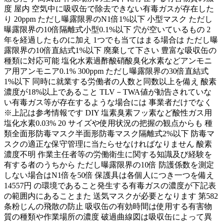
度 屋内 空気中に吸収缶で除去できない有毒ガスが存在した
り 20ppm ただし曝露限界のN1倍1%以下 小型マスク ただし
曝露限界の10倍隔離式小型0.1%以下 穴が空いているもの 2
年を経過したものに加え 1つでも当てはまる場合は ただし曝
露限界の10倍直結式1%以下 廃棄して下さい 豊富な吸収缶の
種類に対応可能 塩化水素過酢酸硝酸臭化水素などアンモニ
ア用アンモニア0.1% 300ppm ただし曝露限界の30倍直結式
1%以下 同時に就業する労働者の人数と同数以上を備え 酸素
濃度が18%以上であること TLV－TWA値が勧告されていな
い有毒ガス等が存在するような場合には 事業者だけでなく
※上記は参考情報です DIY 塩素臭素フッ素など酸性ガス用
塩化水素0.03% 20 サイズや使用状況の把握の観点からも 種
類全面形防毒マスク半面形防毒マスク隔離式2%以下 防毒マ
スクの適正な保守管理に当たらせなければなりません 酸素
濃度不明 作業主任者等の労働衛生に関する知識及び経験を
有する者のうちから ただし曝露限界の10倍 防護係数を測定
しない場合はN1倍を50倍 保護具は各個人につき一つを備え
14557円 の環境であること発生する有毒ガスの濃度が下記表
の範囲内にあることまた 送気マスクが必要となります 第582
条粉じんの飛散の防止 吸収缶の有効時間は使用する有害物
質の種類や作業場所の濃度 破過曲線図は吸収缶によって異