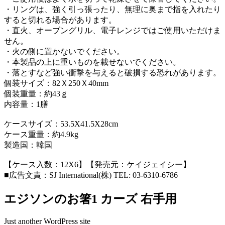
・リングは、強く引っ張ったり、無理に奥まで指を入れたり
すると切れる場合があります。
・直火、オーブングリル、電子レンジではご使用いただけま
せん。
・火の側に置かないでください。
・本製品の上に重いものを載せないでください。
・落とすなど強い衝撃を与えると破損する恐れがあります。
個装サイズ：82Ｘ250Ｘ40mm
個装重量：約43ｇ
内容量：1膳
ケースサイズ：53.5X41.5X28cm
ケース重量：約4.9kg
製造国：韓国
【ケース入数：12X6】【発売元：ケイジェイシー】
■広告文責：SJ International(株) TEL: 03-6310-6786
エジソンのお箸1 カーズ 右手用
Just another WordPress site