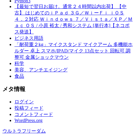
Python3
【最短で翌日お届け。通常２４時間以内出荷】 【中
古】 はじめてのｉＰａｄ ３Ｇ／ＷｉーＦｉ ｉＯＳ
４．２対応 Ｗｉｎｄｏｗｓ ７／Ｖｉｓｔａ／ＸＰ／Ｍ
ａｃ ＯＳ / 小原 裕太 / 秀和システム [単行本]【ネコポ
ス発送】
ビジネス用語
「耐荷重２kg」マイクスタンド マイクアーム 多機能ホ
ルダー 卓上 スマホ/IPAD/マイク 13点セット 回転可 調
整可 金属ショックマウン
科学
美容、アンチエイジング
食品
メタ情報
ログイン
投稿フィード
コメントフィード
WordPress.org
ウルトラフリーダム