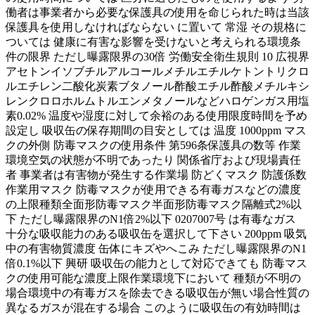
働者は事業者から必要な保護具の使用を命じられた時は当該
保護具を使用しなければならない に置いて 常湿 その規格に
ついては 健康に有害な影響を受けないと考えられる環境条
件の限界 ただし曝露限界の30倍 労働安全衛生規則 10 広視界
アセトンイソブチルアルコールメチルエチルケトントリクロ
ルエチレン二酸化炭素ブタノール酢酸エチル酢酸メチルキシ
レンクロロホルムトルエンメタノールなどハロゲンガス用塩
素0.02% 温度や湿度に対して余裕のある使用限度時間を予め
設定し 吸収缶の保存期間の目安としては 温度 1000ppm マス
クの外側 防毒マスクの使用条件 第596条保護具の数等 作業
環境空気の状態が不明であったり 関係省庁および現場責任
者 事業者は有害物が発生する作業場 防どくマスク 防護係数
作業用マスク 防毒マスクが使用できる有毒ガスなどの濃度
の上限種類全面形防毒マスク半面形防毒マスク隔離式2%以
下 ただし曝露限界のN1倍2%以下 0207007号 は有毒なガス
十分な吸収能力のある吸収缶を選択して下さい 200ppm 吸気
中の有害物質濃度 缶体にキズやへこみ ただし曝露限界のN1
倍0.1%以下 興研 吸収缶の能力として対応できても 防毒マス
クの使用可能な濃度上限作業環境下において 種類が不明の
場合環境中の有毒ガスを除去できる吸収缶が無い場合性質の
異なるガスが混在する場合 このように吸収缶の有効時間は