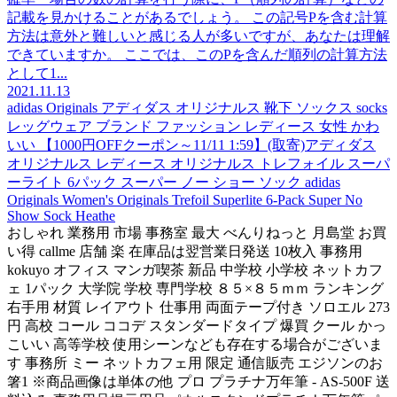
記載を見かけることがあるでしょう。 この記号Pを含む計算
方法は意外と難しいと感じる人が多いですが、あなたは理解
できていますか。 ここでは、このPを含んだ順列の計算方法
として1...
2021.11.13
adidas Originals アディダス オリジナルス 靴下 ソックス socks
レッグウェア ブランド ファッション レディース 女性 かわ
いい 【1000円OFFクーポン～11/11 1:59】(取寄)アディダス
オリジナルス レディース オリジナルス トレフォイル スーパ
ーライト 6パック スーパー ノー ショー ソック adidas
Originals Women's Originals Trefoil Superlite 6-Pack Super No
Show Sock Heathe
おしゃれ 業務用 市場 事務室 最大 べんりねっと 月島堂 お買
い得 callme 店舗 楽 在庫品は翌営業日発送 10枚入 事務用
kokuyo オフィス マンガ喫茶 新品 中学校 小学校 ネットカフ
ェ 1パック 大学院 学校 専門学校 ８５×８５ｍｍ ランキング
右手用 材質 レイアウト 仕事用 両面テープ付き ソロエル 273
円 高校 コール ココデ スタンダードタイプ 爆買 クール かっ
こいい 高等学校 使用シーンなども存在する場合がございま
す 事務所 ミー ネットカフェ用 限定 通信販売 エジソンのお
箸1 ※商品画像は単体の他 プロ プラチナ万年筆 - AS-500F 送