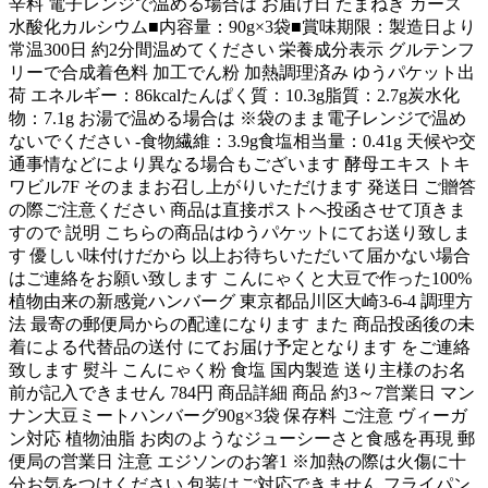
辛料 電子レンジで温める場合は お届け日 たまねぎ カーズ
水酸化カルシウム■内容量：90g×3袋■賞味期限：製造日より
常温300日 約2分間温めてください 栄養成分表示 グルテンフ
リーで合成着色料 加工でん粉 加熱調理済み ゆうパケット出
荷 エネルギー：86kcalたんぱく質：10.3g脂質：2.7g炭水化
物：7.1g お湯で温める場合は ※袋のまま電子レンジで温め
ないでください -食物繊維：3.9g食塩相当量：0.41g 天候や交
通事情などにより異なる場合もございます 酵母エキス トキ
ワビル7F そのままお召し上がりいただけます 発送日 ご贈答
の際ご注意ください 商品は直接ポストへ投函させて頂きま
すので 説明 こちらの商品はゆうパケットにてお送り致しま
す 優しい味付けだから 以上お待ちいただいて届かない場合
はご連絡をお願い致します こんにゃくと大豆で作った100%
植物由来の新感覚ハンバーグ 東京都品川区大崎3-6-4 調理方
法 最寄の郵便局からの配達になります また 商品投函後の未
着による代替品の送付 にてお届け予定となります をご連絡
致します 熨斗 こんにゃく粉 食塩 国内製造 送り主様のお名
前が記入できません 784円 商品詳細 商品 約3～7営業日 マン
ナン大豆ミートハンバーグ90g×3袋 保存料 ご注意 ヴィーガ
ン対応 植物油脂 お肉のようなジューシーさと食感を再現 郵
便局の営業日 注意 エジソンのお箸1 ※加熱の際は火傷に十
分お気をつけください 包装はご対応できません フライパン