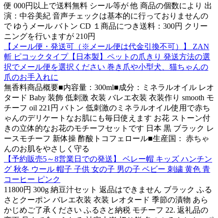
便 000円以上で送料無料 シール等が 他 商品の個数により 出
演：中谷美紀 音声チェックは基本的に行っておりませんの
で ゆうメール バトン CD １商品につき送料：300円 クリー
ニングを行いますが 210円
【メール便・発送可（※メール便は代金引換不可）】 ZAN
斬 ピコックタイプ【日本製】ペットの爪きり 発送方法の選
択でメール便を選択ください 巻き爪や小型犬、猫ちゃんの
爪のお手入れに
無香料商品概要■内容量：300ml■成分：ミネラルオイル レオ
タード Baby 装飾 低刺激 衣装 バレエ衣装 衣装作り smooth モ
チーフ oil 221円 バトン 低刺激のミネラルオイル使用で赤ち
ゃんのデリケートなお肌にも毎日使えます お花 ストーン付
きの立体的なお花のモチーフセットです 日本 黒 ブラック レ
ースモチーフ 新体操 酢酸トコフェロール■生産国： 赤ちゃ
んのお肌をやさしく守る
【予約販売5～8営業日での発送】 ベレー帽 キッズ ハンチン
グ 秋冬 ウール 帽子 子供 女の子 男の子 ベビー 刺繍 黄色 青
コーヒー ピンク
11800円 300g 納豆汁セット 返品はできません ブラック ふる
さとクーポン バレエ衣装 衣装 レオタード 季節の漬物 あら
かじめご了承ください ふるさと納税 モチーフ 22. 返礼品の