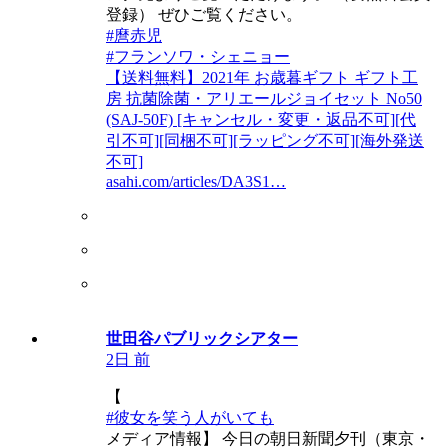
登録） ぜひご覧ください。
#麿赤児
#フランソワ・シェニョー
【送料無料】2021年 お歳暮ギフト ギフト工
房 抗菌除菌・アリエールジョイセット No50
(SAJ-50F) [キャンセル・変更・返品不可][代
引不可][同梱不可][ラッピング不可][海外発送
不可]
asahi.com/articles/DA3S1…
世田谷パブリックシアター
2日 前
【
#彼女を笑う人がいても
メディア情報】 今日の朝日新聞夕刊（東京・