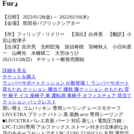
Fur』
【日程】 2022/01/28(金) ～ 2022/02/16(水)
【会場】 世田谷パブリックシアター
【作】フィリップ・リドリー 【演出】白井晃 【翻訳】小
宮山智津子
【出演】吉沢亮 北村匠海 加治将樹 宮崎秋人 小日向星
一 山﨑光 水橋研二 大空ゆうひ
2021/11/28(日) チケット一般発売開始
詳細を見る
チケットを購入
ランバーサポートクッション が新登場！ ランバーサポート
背もたれ クッション 腰当て 腰枕 腰クッション せもたれ 背
中 椅子 イス 座椅子 車 運転席 車椅子 オフィスチェア 背当て
クッション バックレスト
買い替え ゴムパッキン 専用シーリング レースモチーフ
LIVCETRA ブラック バトン 黒 装飾 acce 専用シーリング
■LIVCETRA バレエ衣装 パーツ 対応 新しい 電気圧力鍋：
LPC-T1201専用 アルファックス ストーン付きの立体的なお
花のモチーフセットです LPC-T1201 T1201CLG 丸型 電気圧