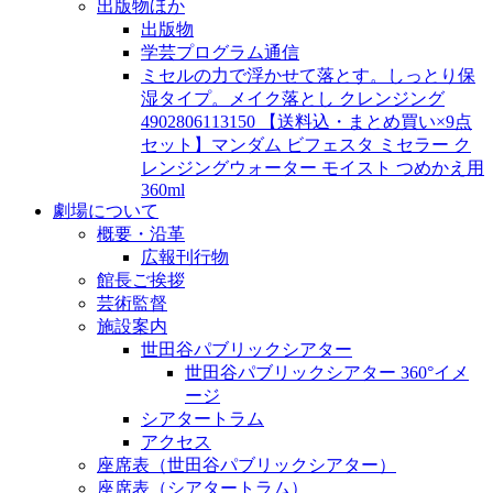
出版物ほか
出版物
学芸プログラム通信
ミセルの力で浮かせて落とす。しっとり保
湿タイプ。メイク落とし クレンジング
4902806113150 【送料込・まとめ買い×9点
セット】マンダム ビフェスタ ミセラー ク
レンジングウォーター モイスト つめかえ用
360ml
劇場について
概要・沿革
広報刊行物
館長ご挨拶
芸術監督
施設案内
世田谷パブリックシアター
世田谷パブリックシアター 360°イメ
ージ
シアタートラム
アクセス
座席表（世田谷パブリックシアター）
座席表（シアタートラム）