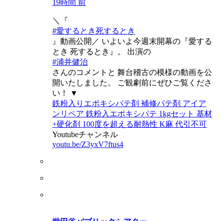
19時間 前
＼『
#愛するとき死するとき
』動画公開／ いよいよ今週末開幕の『愛する
とき 死するとき』。 出演の
#浦井健治
さんのコメントと 舞台稽古の模様の動画を公
開いたしました。 ご観劇前にぜひご覧くださ
い！ ▼
鉄粉入りエポキシパテ剤 補修パテ剤 アイア
ンリペア 鉄粉入エポキシパテ 1kgセット 基材
+硬化剤 100度を超える耐熱性 K麻 代引不可
Youtubeチャンネル
youtu.be/Z3yxV7ftus4