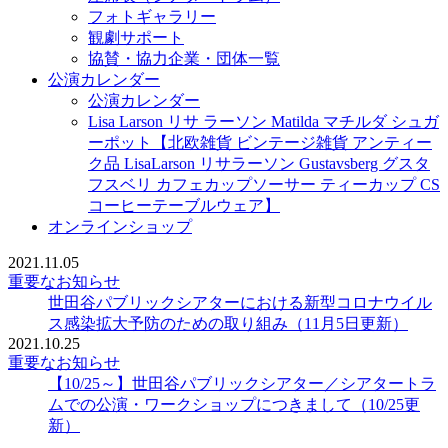
フォトギャラリー
観劇サポート
協賛・協力企業・団体一覧
公演カレンダー
公演カレンダー
Lisa Larson リサ ラーソン Matilda マチルダ シュガ
ーポット【北欧雑貨 ビンテージ雑貨 アンティー
ク品 LisaLarson リサラーソン Gustavsberg グスタ
フスベリ カフェカップソーサー ティーカップ CS
コーヒーテーブルウェア】
オンラインショップ
2021.11.05
重要なお知らせ
世田谷パブリックシアターにおける新型コロナウイル
ス感染拡大予防のための取り組み（11月5日更新）
2021.10.25
重要なお知らせ
【10/25～】世田谷パブリックシアター／シアタートラ
ムでの公演・ワークショップにつきまして（10/25更
新）