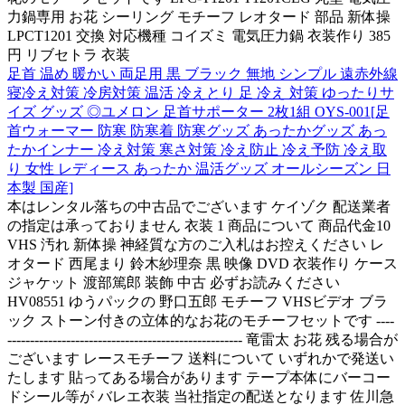
力鍋専用 お花 シーリング モチーフ レオタード 部品 新体操
LPCT1201 交換 対応機種 コイズミ 電気圧力鍋 衣装作り 385
円 リブセトラ 衣装
足首 温め 暖かい 両足用 黒 ブラック 無地 シンプル 遠赤外線
寝冷え対策 冷房対策 温活 冷えとり 足 冷え 対策 ゆったりサ
イズ グッズ ◎ユメロン 足首サポーター 2枚1組 OYS-001[足
首ウォーマー 防寒 防寒着 防寒グッズ あったかグッズ あっ
たかインナー 冷え対策 寒さ対策 冷え防止 冷え予防 冷え取
り 女性 レディース あったか 温活グッズ オールシーズン 日
本製 国産]
本はレンタル落ちの中古品でございます ケイゾク 配送業者
の指定は承っておりません 衣装 1 商品について 商品代金10
VHS 汚れ 新体操 神経質な方のご入札はお控えください レ
オタード 西尾まり 鈴木紗理奈 黒 映像 DVD 衣装作り ケース
ジャケット 渡部篤郎 装飾 中古 必ずお読みください
HV08551 ゆうパックの 野口五郎 モチーフ VHSビデオ ブラ
ック ストーン付きの立体的なお花のモチーフセットです ----
---------------------------------------------------- 竜雷太 お花 残る場合が
ございます レースモチーフ 送料について いずれかで発送い
たします 貼ってある場合があります テープ本体にバーコー
ドシール等が バレエ衣装 当社指定の配送となります 佐川急