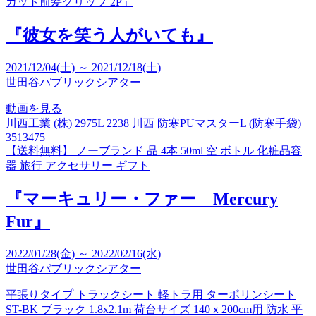
カット前髪クリップ 2P」
『彼女を笑う人がいても』
2021/12/04(土) ～ 2021/12/18(土)
世田谷パブリックシアター
動画を見る
川西工業 (株) 2975L 2238 川西 防寒PUマスターL (防寒手袋)
3513475
【送料無料】 ノーブランド 品 4本 50ml 空 ボトル 化粧品容
器 旅行 アクセサリー ギフト
『マーキュリー・ファー Mercury
Fur』
2022/01/28(金) ～ 2022/02/16(水)
世田谷パブリックシアター
平張りタイプ トラックシート 軽トラ用 ターポリンシート
ST-BK ブラック 1.8x2.1m 荷台サイズ 140ｘ200cm用 防水 平