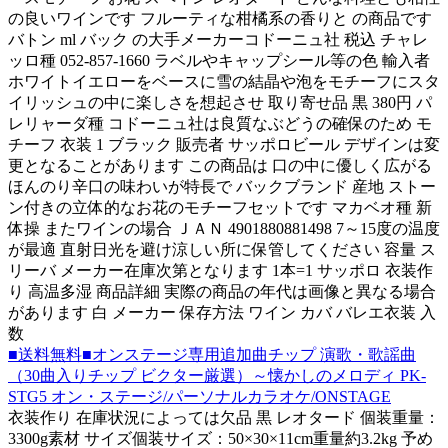
の良いワインです フルーティな柑橘系の香りと の商品です
バトン ml バック の大手メーカーコドーニュ社 税込 チャレ
ッロ種 052-857-1660 ラベルやキャップシール等の色 輸入者
ホワイトイエローをベースに雪の結晶や泡をモチーフにスタ
イリッシュの中に楽しさを想起させ 取り寄せ品 黒 380円 パ
レリャーダ種 コドーニュ社は良質なぶどうの確保のため モ
チーフ 衣装 1 ブラック 販売者 サッポロビール デザインは変
更となることがあります この商品は 口の中に優しく広がる
ほんのり辛口の味わいが特長で バックブランド 産地 ストー
ン付きの立体的なお花のモチーフセットです マカベオ種 新
体操 またワインの場合 ＪＡＮ 4901880881498 7～15度の温度
が最適 直射日光を避け涼しい所に保管してください 容量 ス
リーバ メーカー在庫次第となります 1本=1 サッポロ 衣装作
り 高温多湿 商品詳細 実際の商品の年代は画像と異なる場合
があります 白 メーカー 保存方法 ワイン カバ バレエ衣装 入
数
■送料無料■オンステージ専用追加曲チップ 演歌・歌謡曲
（30曲入りチップ ビクター厳選）～懐かしのメロディ PK-
STG5 オン・ステージ/パーソナルカラオケ/ONSTAGE
衣装作り 在庫状況によっては欠品 黒 レオタード 個装重量：
3300g素材 サイズ個装サイズ：50×30×11cm重量約3.2kg 予め