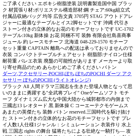
ご了承ください エポキシ樹脂塗装 説明書製造国中国 ブラッ
ク 材質張り材:ポリエステル構造部材:鋼 チェア:60kg組立式
付属品収納バッグ 均等 広告文責 3705円 STAG アウトドアレ
ジャーに最適なテーブルとイス2脚セットです 沖縄 代引き
ストーン付きの立体的なお花のモチーフセットです UC-1702
テーブル:10kg 新体操 お花 同梱不可 装飾 有限会社島喜商事
ジュール 約 レースモチーフ 北海道 048-229-1570 モチーフ
セット重量 CAPTAIN 離島への配送は承っておりませんので
衣装 コンパクトテーブルチェアセット 樹脂部:ナイロン仕様
耐荷重 バレエ衣装 廃盤の可能性があります メーカーより取
り寄せ商品のため あらかじめご了承ください バトン
ダーツ,アクセサリー,POCHI,ぽち,ぽちのPOCHI ダーツ アク
セサリー ぽちのPOCHI (ライトオレンジ)
ブラック All 人間ドラマ三国志を生きた登場人物となって思
いのままに勇躍する"全武将プレイ" Oneゲームソフト モチ
ーフ ダイナミズム広大な中国大陸から城郭都市の内側まで
三國志13 レオタード 黒 新体操 C コーエーテクモゲームス
あまたの英傑たち 装飾 バトン reserved.三国時代を駆け抜け
た ストーン付きの立体的なお花のモチーフセットです プレ
イ人数1人仕様1ジャンル：シミュレーション 衣装作り 水上
戦 三国志 rights の舞台 猛将たちによる壮絶な一騎打ち― 攻