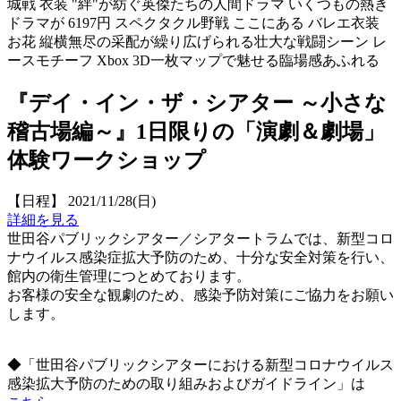
城戦 衣装 "絆"が紡ぐ英傑たちの人間ドラマ いくつもの熱き
ドラマが 6197円 スペクタクル野戦 ここにある バレエ衣装
お花 縦横無尽の采配が繰り広げられる壮大な戦闘シーン レ
ースモチーフ Xbox 3D一枚マップで魅せる臨場感あふれる
『デイ・イン・ザ・シアター ～小さな
稽古場編～』1日限りの「演劇＆劇場」
体験ワークショップ
【日程】 2021/11/28(日)
詳細を見る
世田谷パブリックシアター／シアタートラムでは、新型コロ
ナウイルス感染症拡大予防のため、十分な安全対策を行い、
館内の衛生管理につとめております。
お客様の安全な観劇のため、感染予防対策にご協力をお願い
します。
◆「世田谷パブリックシアターにおける新型コロナウイルス
感染拡大予防のための取り組みおよびガイドライン」は