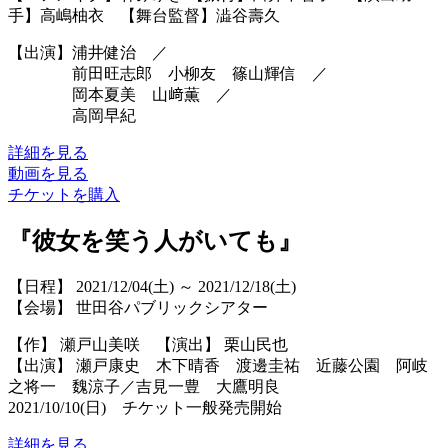
手】高嶋柚衣 【舞台監督】澁谷壽久
【出演】浦井健治 ／
前田旺志郎 小柳友 篠山輝信 ／
岡本夏美 山﨑薫 ／
高岡早紀
詳細を見る
動画を見る
チケットを購入
『彼女を笑う人がいても』
【日程】 2021/12/04(土) ～ 2021/12/18(土)
【会場】 世田谷パブリックシアター
【作】 瀬戸山美咲 【演出】 栗山民也
【出演】 瀬戸康史 木下晴香 渡邊圭祐 近藤公園 阿岐
之将一 魏涼子／吉見一豊 大鷹明良
2021/10/10(日) チケット一般発売開始
詳細を見る