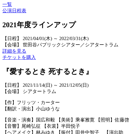
一覧
公演日程表
2021年度ラインアップ
【日程】 2021/04/01(木) ～ 2022/03/31(木)
【会場】 世田谷パブリックシアター／シアタートラム
詳細を見る
チケットを購入
『愛するとき 死するとき』
【日程】 2021/11/14(日) ～ 2021/12/05(日)
【会場】 シアタートラム
【作】フリッツ・カーター
【翻訳・演出】小山ゆうな
【音楽・演奏】国広和毅 【美術】乘峯雅寛 【照明】佐藤啓
【音響】尾崎弘征 【衣裳】半田悦子
【ヘアメイク】林みゆき 【振付】田井中智子 【演出助