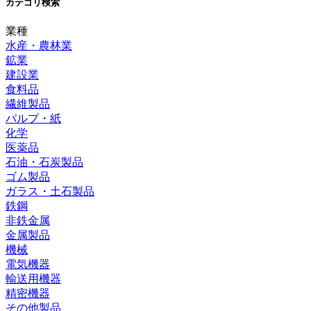
カテゴリ検索
業種
水産・農林業
鉱業
建設業
食料品
繊維製品
パルプ・紙
化学
医薬品
石油・石炭製品
ゴム製品
ガラス・土石製品
鉄鋼
非鉄金属
金属製品
機械
電気機器
輸送用機器
精密機器
その他製品