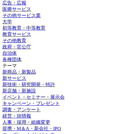
広告・広報
医療サービス
その他サービス業
大学
初等教育・中等教育
教育サービス
その他教育
政府・官公庁
自治体
各種団体
テーマ
新商品・新製品
新サービス
新技術・研究開発・特許
新店舗・新施設
イベント・セミナー・展示会
キャンペーン・プレゼント
調査・アンケート
経営・IR情報
人事・採用・組織変更
提携・M＆A・新会社・IPO