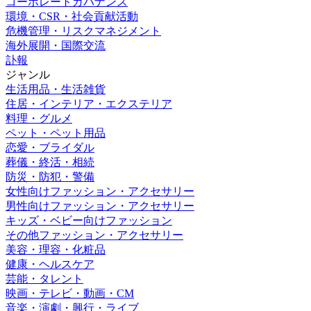
コーポレートガバナンス
環境・CSR・社会貢献活動
危機管理・リスクマネジメント
海外展開・国際交流
訃報
ジャンル
生活用品・生活雑貨
住居・インテリア・エクステリア
料理・グルメ
ペット・ペット用品
恋愛・ブライダル
葬儀・終活・相続
防災・防犯・警備
女性向けファッション・アクセサリー
男性向けファッション・アクセサリー
キッズ・ベビー向けファッション
その他ファッション・アクセサリー
美容・理容・化粧品
健康・ヘルスケア
芸能・タレント
映画・テレビ・動画・CM
音楽・演劇・興行・ライブ