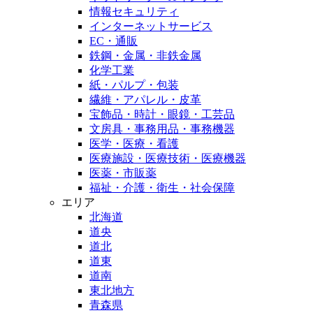
情報セキュリティ
インターネットサービス
EC・通販
鉄鋼・金属・非鉄金属
化学工業
紙・パルプ・包装
繊維・アパレル・皮革
宝飾品・時計・眼鏡・工芸品
文房具・事務用品・事務機器
医学・医療・看護
医療施設・医療技術・医療機器
医薬・市販薬
福祉・介護・衛生・社会保障
エリア
北海道
道央
道北
道東
道南
東北地方
青森県