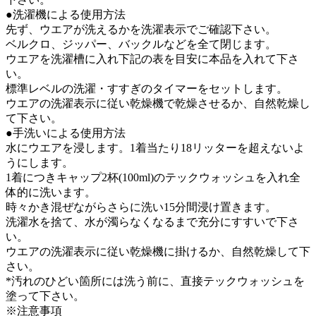
●洗濯機による使用方法
先ず、ウエアが洗えるかを洗濯表示でご確認下さい。
ベルクロ、ジッパー、バックルなどを全て閉じます。
ウエアを洗濯槽に入れ下記の表を目安に本品を入れて下さ
い。
標準レベルの洗濯・すすぎのタイマーをセットします。
ウエアの洗濯表示に従い乾燥機で乾燥させるか、自然乾燥し
て下さい。
●手洗いによる使用方法
水にウエアを浸します。1着当たり18リッターを超えないよ
うにします。
1着につきキャップ2杯(100ml)のテックウォッシュを入れ全
体的に洗います。
時々かき混ぜながらさらに洗い15分間浸け置きます。
洗濯水を捨て、水が濁らなくなるまで充分にすすいで下さ
い。
ウエアの洗濯表示に従い乾燥機に掛けるか、自然乾燥して下
さい。
*汚れのひどい箇所には洗う前に、直接テックウォッシュを
塗って下さい。
※注意事項