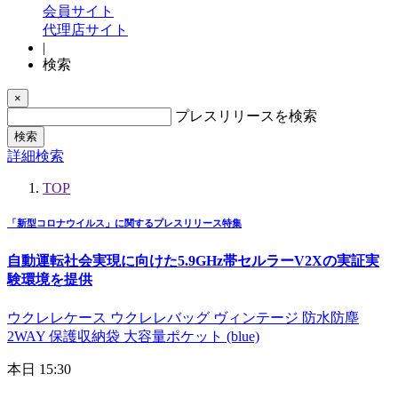
会員サイト
代理店サイト
|
検索
×
プレスリリースを検索
検索
詳細検索
TOP
「新型コロナウイルス」に関するプレスリリース特集
自動運転社会実現に向けた5.9GHz帯セルラーV2Xの実証実
験環境を提供
ウクレレケース ウクレレバッグ ヴィンテージ 防水防塵
2WAY 保護収納袋 大容量ポケット (blue)
本日 15:30