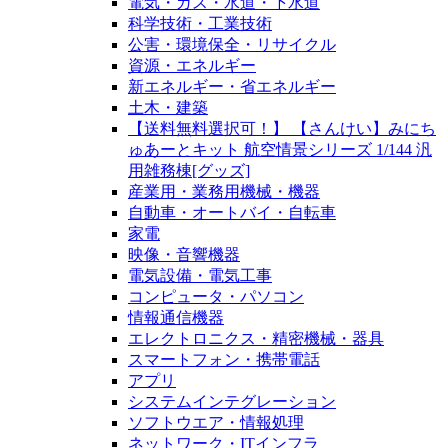
電気・ガス・水道・下水道
科学技術・工業技術
公害・環境保全・リサイクル
資源・エネルギー
新エネルギー・省エネルギー
土木・建築
【送料無料選択可！】 【さんけい】みにち
ゅあーとキット 航空情景シリーズ 1/144 汎
用雑務棟[グッズ]
産業用・業務用機械・機器
自動車・オートバイ・自転車
家電
映像・音響機器
電気設備・電気工事
コンピュータ・パソコン
情報通信機器
エレクトロニクス・精密機械・器具
スマートフォン・携帯電話
アプリ
システムインテグレーション
ソフトウエア・情報処理
ネットワーク・ITインフラ