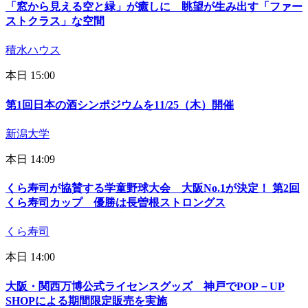
「窓から見える空と緑」が癒しに 眺望が生み出す「ファー
ストクラス」な空間
積水ハウス
本日 15:00
第1回日本の酒シンポジウムを11/25（木）開催
新潟大学
本日 14:09
くら寿司が協賛する学童野球大会 大阪No.1が決定！ 第2回
くら寿司カップ 優勝は長曽根ストロングス
くら寿司
本日 14:00
大阪・関西万博公式ライセンスグッズ 神戸でPOP－UP
SHOPによる期間限定販売を実施