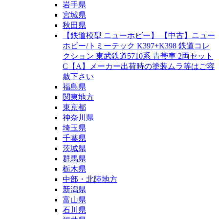
岩手県
宮城県
秋田県
【鉄道模型 ニューホビー】 【中古】ニュー
ホビー/トミーテック K397+K398 鉄道コレ
クション 東武鉄道5710系 青帯車 2両セット
C【A】メーカー出荷時の塗装ムラ等はご容
赦下さい
福島県
関東地方
東京都
神奈川県
埼玉県
千葉県
茨城県
群馬県
栃木県
中部・北陸地方
新潟県
富山県
石川県