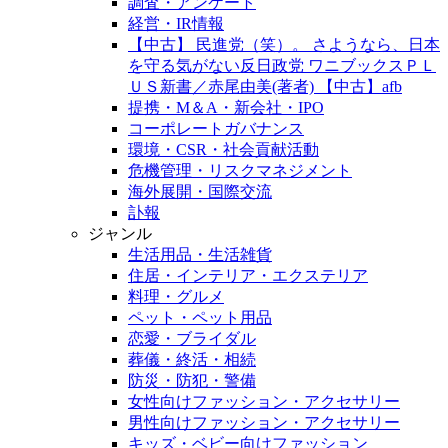
調査・アンケート
経営・IR情報
【中古】 民進党（笑）。 さようなら、日本
を守る気がない反日政党 ワニブックスＰＬ
ＵＳ新書／赤尾由美(著者) 【中古】afb
提携・M＆A・新会社・IPO
コーポレートガバナンス
環境・CSR・社会貢献活動
危機管理・リスクマネジメント
海外展開・国際交流
訃報
ジャンル
生活用品・生活雑貨
住居・インテリア・エクステリア
料理・グルメ
ペット・ペット用品
恋愛・ブライダル
葬儀・終活・相続
防災・防犯・警備
女性向けファッション・アクセサリー
男性向けファッション・アクセサリー
キッズ・ベビー向けファッション