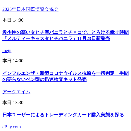
2025年日本国際博覧会協会
本日 14:00
希少性の高いタヒチ産バニラとチョコで、とろける幸せ時間
「メルティーキッスタヒチバニラ」11月23日新発売
meiji
本日 14:00
インフルエンザ・新型コロナウイルス抗原を一括判定 手間
の要らないペン型の迅速検査キット発売
アークエイム
本日 13:30
日本ユーザーによるトレーディングカード購入実態を探る
eBay.com