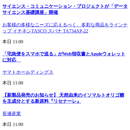
サイエンス・コミュニケーション・プロジェクトが「データ
サイエンス基礎講座」開催
お客様の多様なニーズに応えるべく、多彩な商品をラインナ
ップ イチネンTASCO スパナ TA734AP-22
本日 11:00
「宅急便をスマホで送る」がWeb領収書とAppleウォレット
に対応
ヤマトホールディングス
本日 11:00
【新製品発売のお知らせ】 天然由来のイソマルトオリゴ糖
を主成分とする新原料『リセナーレ』
長瀬産業
本日 11:00