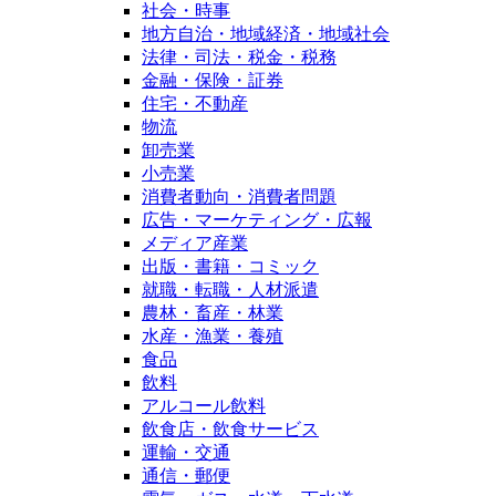
社会・時事
地方自治・地域経済・地域社会
法律・司法・税金・税務
金融・保険・証券
住宅・不動産
物流
卸売業
小売業
消費者動向・消費者問題
広告・マーケティング・広報
メディア産業
出版・書籍・コミック
就職・転職・人材派遣
農林・畜産・林業
水産・漁業・養殖
食品
飲料
アルコール飲料
飲食店・飲食サービス
運輸・交通
通信・郵便