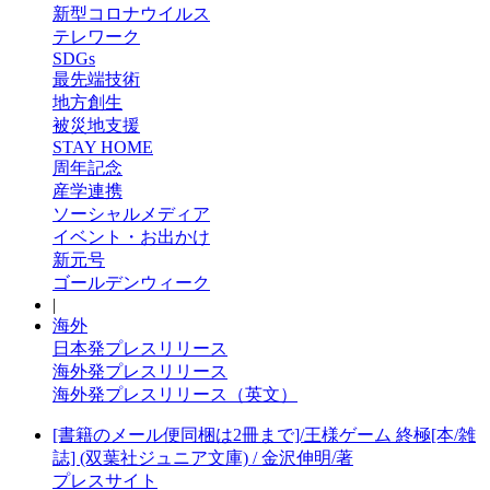
新型コロナウイルス
テレワーク
SDGs
最先端技術
地方創生
被災地支援
STAY HOME
周年記念
産学連携
ソーシャルメディア
イベント・お出かけ
新元号
ゴールデンウィーク
|
海外
日本発プレスリリース
海外発プレスリリース
海外発プレスリリース（英文）
[書籍のメール便同梱は2冊まで]/王様ゲーム 終極[本/雑
誌] (双葉社ジュニア文庫) / 金沢伸明/著
プレスサイト