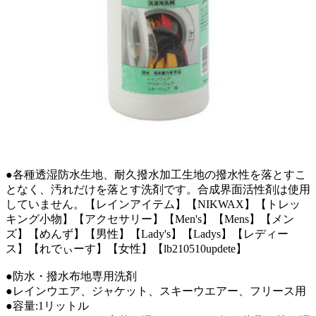
●各種透湿防水生地、耐久撥水加工生地の撥水性を落とすこ
となく、汚れだけを落とす洗剤です。合成界面活性剤は使用
していません。【レインアイテム】【NIKWAX】【トレッ
キング小物】【アクセサリー】【Men's】【Mens】【メン
ズ】【めんず】【男性】【Lady's】【Ladys】【レディー
ス】【れでぃーす】【女性】【lb210510updete】
●防水・撥水布地専用洗剤
●レインウエア、ジャケット、スキーウエアー、フリース用
●容量:1リットル