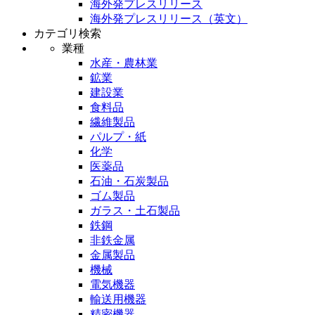
海外発プレスリリース
海外発プレスリリース（英文）
カテゴリ検索
業種
水産・農林業
鉱業
建設業
食料品
繊維製品
パルプ・紙
化学
医薬品
石油・石炭製品
ゴム製品
ガラス・土石製品
鉄鋼
非鉄金属
金属製品
機械
電気機器
輸送用機器
精密機器