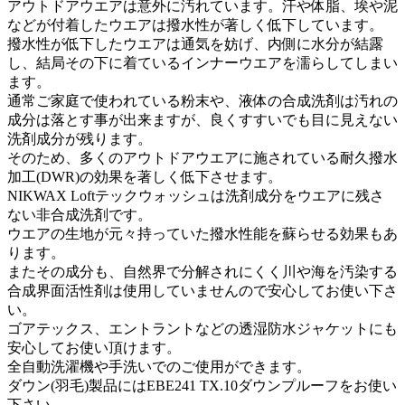
アウトドアウエアは意外に汚れています。汗や体脂、埃や泥
などが付着したウエアは撥水性が著しく低下しています。
撥水性が低下したウエアは通気を妨げ、内側に水分が結露
し、結局その下に着ているインナーウエアを濡らしてしまい
ます。
通常ご家庭で使われている粉末や、液体の合成洗剤は汚れの
成分は落とす事が出来ますが、良くすすいでも目に見えない
洗剤成分が残ります。
そのため、多くのアウトドアウエアに施されている耐久撥水
加工(DWR)の効果を著しく低下させます。
NIKWAX Loftテックウォッシュは洗剤成分をウエアに残さ
ない非合成洗剤です。
ウエアの生地が元々持っていた撥水性能を蘇らせる効果もあ
ります。
またその成分も、自然界で分解されにくく川や海を汚染する
合成界面活性剤は使用していませんので安心してお使い下さ
い。
ゴアテックス、エントラントなどの透湿防水ジャケットにも
安心してお使い頂けます。
全自動洗濯機や手洗いでのご使用ができます。
ダウン(羽毛)製品にはEBE241 TX.10ダウンプルーフをお使い
下さい。