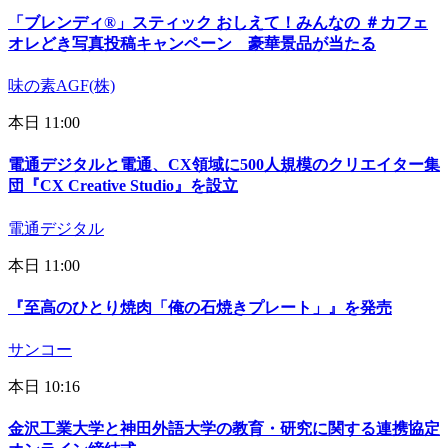
「ブレンディ®」スティック おしえて！みんなの ＃カフェ
オレどき写真投稿キャンペーン 豪華景品が当たる
味の素AGF(株)
本日 11:00
電通デジタルと電通、CX領域に500人規模のクリエイター集
団『CX Creative Studio』を設立
電通デジタル
本日 11:00
『至高のひとり焼肉「俺の石焼きプレート」』を発売
サンコー
本日 10:16
金沢工業大学と神田外語大学の教育・研究に関する連携協定