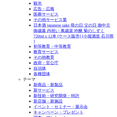
観光
広告・広報
医療サービス
その他サービス業
日本酒 japanese sake 母の日 父の日 御中元
御歳暮 内祝い 萬歳楽 吟醸 菊のしずく
720ml x 12本 [ケース販売] [小堀酒造 石川県
]
初等教育・中等教育
教育サービス
その他教育
政府・官公庁
自治体
各種団体
テーマ
新商品・新製品
新サービス
新技術・研究開発・特許
新店舗・新施設
イベント・セミナー・展示会
キャンペーン・プレゼント